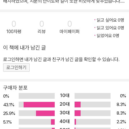
배치하였으며, 지문의 난이도와 길이 또한 비슷하게 맞추었습니다.
실제 시험과 가장 흡사한 실전 동형 모의고사를 풀면서 수험생은 시
험에 대한 자신감을 키울 수 있을 것입니다. 2. 모의고사에 수록된 어
읽고 싶어요 0명
0
0
0
휘, 구문, 문법 복습용 워크북 제공 모의고사에 출제된 문항을 이용해
읽고 있어요 0명
100자평
리뷰
마이페이퍼
어휘, 구문, 문법 세 파트를 모두 복습할 수 있도록 워크북을 제공합니
읽었어요 0명
다. 어휘 테스트를 통해 본 모의고사에 수록된 핵심 어휘를 복습할 수
이 책에 내가 남긴 글
있도록 했습니다. 또한 출제된 지문들 중 해석하기가 어려운 문장들
에 대한 구문 분석을 제공하여 핵심 구문 패턴을 정리했습니다. 그리
로그인하면 내가 남긴 글과 친구가 남긴 글을 확인할 수 있습니다.
고 출제 가능성이 높은 문법 포인트를 담은 주요 문법 선택지 및 변형
로그인하기
선택지를 풀 수 있는 O/X 문제를 제공합니다. 실전 동형 모의고사 하
나로 문제 풀이뿐만 아니라 어휘, 구문, 문법 포인트까지 모두 학습할
구매자 분포
수 있습니다. 3. 풍부하고 상세한 해설지 및 OMR 카드 제공 최소시
10대
0%
0%
간 x 최대효과의 모토를 해설지에도 담았습니다. 수험생들의 번거로
20대
8.3%
43.1%
움을 덜고자 해설지에 지문을 수록하여 복습을 용이하게 하였고, 빠
30대
8.3%
25.9%
른 정답을 제공하여 정답 확인 시간을 최소화하였습니다. 혼자서도
40대
학습할 수 있도록 정답은 물론 오답에 대한 상세한 해설까지 담았으
2.2%
5.1%