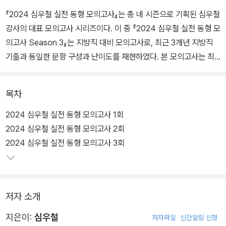
『2024 심우철 실전 동형 모의고사』는 총 네 시즌으로 기획된 심우철
강사의 대표 모의고사 시리즈이다. 이 중 『2024 심우철 실전 동형 모
의고사 Season 3』는 지방직 대비 모의고사로, 최근 3개년 지방직
기출과 동일한 문항 구성과 난이도를 재현하였다. 본 모의고사는 최
근 지방직 기출 경향을 참고하여 여러 교수진과 심슨 영어 연구소가 1
00% 자체 제작하였다. 높은 퀄리티의 문제뿐만 아니라 친절한 정답
목차
과 오답 해설까지 담아 수험생의 편의를 돕고자 하였다. 또한 본 모의
고사에 출제된 핵심 어휘, 구문, 문법에 대한 복습용 워크북도 함께 제
2024 심우철 실전 동형 모의고사 1회
공한다. 이를 통해 수험생은 자신의 실력을 점검하고 주요 출제 포인
2024 심우철 실전 동형 모의고사 2회
트를 복습하면서 문제 풀이에서 한 단계 더 나아간 학습을 할 수 있다.
2024 심우철 실전 동형 모의고사 3회
『2024 심우철 실전 동형 모의고사』를 통해 수험생은 마무리 점검과
최종 실전 훈련을 하며 가장 완벽한 시험 대비를 할 수 있을 것이다.
저자 소개
지은이:
심우철
저자파일
신간알림 신청