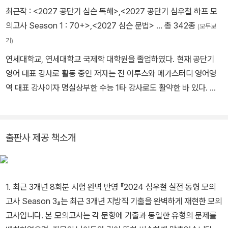
최근작 :
<2027 공단기 심슨 독해>
,
<2027 공단기 심우철 하프 모
의고사 Season 1 : 70+>
,
<2027 심슨 문법>
… 총 342종
(모두보
기)
연세대학교, 연세대학교 국제학 대학원을 졸업하였다. 현재 공단기
영어 대표 강사로 활동 중인 저자는 전 이투스와 메가스터디 영어영
역 대표 강사이자 명실상부한 수능 1타 강사로도 활약한 바 있다. 또
한, (주)심슨영어사와 (주)심슨북스의 대표이사를 겸하고 있다. 대표
저서로는 심슨 보카, 심슨 전략서, 문법 풀이 전략서, 이것만은 알고
가자, 심우철 하프 모의고사, 심우철 실전동형 모의고사 등의 공무원
출판사 제공 책소개
저서와 독해의 7법칙, 명품 보카, 심슨 리딩스킬 등의 수능 저서 다수
가 있다.
1. 최근 3개년 8회분 시험 완벽 반영 『2024 심우철 실전 동형 모의
고사 Season 3』는 최근 3개년 지방직 기출을 완벽하게 재현한 모의
고사입니다. 본 모의고사는 각 문항에 기출과 동일한 유형의 문제를