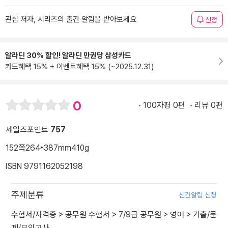
관심 저자, 시리즈의 출간 알림을 받아보세요
신청
알라딘 30% 할인! 알라딘 만권당 삼성카드
카드혜택 15% + 이벤트혜택 15% (~2025.12.31)
0
100자평 0편
리뷰 0편
세일즈포인트
757
152쪽
264*387mm
410g
ISBN 9791162052198
주제분류
신간알림 신청
수험서/자격증
>
공무원 수험서
>
7/9급 공무원
>
영어
>
기출/문
제/모의고사