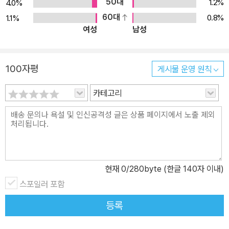
며, 지문에 나온 핵심 어휘도 정리하였습니다. 또한 OMR 카드를 제
50대
1.2%
4.0%
공하여 수험생들이 최대한 실전 감각을 익힐 수 있도록 하였습니다.
60대
0.8%
1.1%
여성
남성
100자평
게시물 운영 원칙
카테고리
현재
0
/280byte (한글 140자 이내)
스포일러 포함
등록