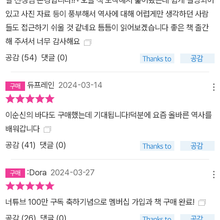
필 선생님 존경합니다!!+오늘 책 도착해서 훑어봤는데 쉽게 설명되어
있고 사진 자료 등이 풍부해서 역사에 대해 어렵게만 생각하던 사람
들도 접근하기 쉬울 것 같네요 틈틈이 읽어보겠습니다 좋은 책 출간
해 주셔서 너무 감사해요
공감 (
54
)
댓글 (0)
듀프레인
2024-03-14
메뉴
이순신의 바다도 구매했는데 기대됩니다!덕분에 요즘 올바른 역사를
배워갑니다
공감 (
41
)
댓글 (0)
:Dora
2024-03-27
메뉴
너튜브 100만 구독 축하기념으로 멤버십 가입과 책 구매 완료!
공감 (
26
)
댓글 (0)