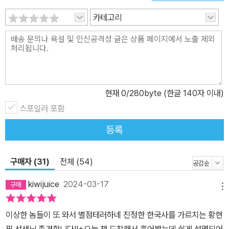
역사’이다. 인간으로서 자신이 살아가는 자국의 역사는 필수적으로
카테고리
알아야 한다. 과거의 역사와 요즘의 역사를 통해 미래를 어떻게 바라
보며 살아갈지 결정하고 싶다면 이 책을 읽어 보라. 『요즘 역사』를 통
해 진일보한 삶을 살아갈 수 있을 것이다.
현재
0
/280byte (한글 140자 이내)
스포일러 포함
등록
구매자 (31)
전체 (54)
kiwijuice
2024-03-17
메뉴
이상한 놈들이 또 와서 별점테러하네 진정한 한국사를 가르치는 황현