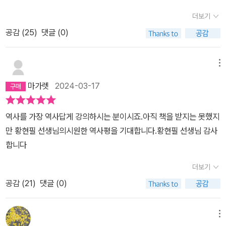
역사가의 주관적인 생각이 들어갈 수밖에 없는데, 황현필 님의 역사
더보기
에 대한 주관적인생각, 사관이 많이 공감이 되더구나. 아빠랑 아무래
공감 (
25
)
댓글 (0)
도 정치적성향이 비슷해서 그럴 수도 있지만, 역사 사실을 합리적이
고 이상적이고 상식적으로 생각한다면 그의 생각에다들 동의하지 않
을까 싶구나.이번에 새로 출간한 책은 우리나라근대사에 있어서 중요
메뉴
한 사건들 스물한 가지를 뽑아서 이야기를 해주고 있단다. 각각의 사
마가렛
2024-03-17
건들은 아빠가다른 책들을 통해서 여러 번 이야기를 해 준 것과 겹치
기도 하더구나. 특히 작년에 읽은 강준만 님의 <한국 근대사 산책(전
역사를 가장 역사답게 강의하시는 분이시죠.아직 책을 받지는 못했지
10권)>과 올해 다시 읽은 조정래 님의 <아리랑(전 12권)> 읽고이야
만 황현필 선생님의시원한 역사평을 기대합니다.황현필 선생님 감사
기해준 부분에서도 소개된 부분들이 많았어. 그래서 오늘은 지은이의
합니다
색다른 시각으로 이야기한 것들을몇 개 발췌하는 것으로 이야기를 해
보려고 한단다. 1. 우리나라 근대를 여는데 중요한인물 중에 한 명인
더보기
흥선대원군에 대한 평가는 오늘날까지도 상반된 평가들이 많이 존재
공감 (
21
)
댓글 (0)
한단다. 쇄국정책으로인해 우리나라 근대화가 지연되면서 일제에게
뒤쳐지게 하는 원인이 되었고, 천주교 신자들 수천 명을 죽인이력이
메뉴
있고, 민비와 권력 다툼으로 인해 국력을 소진했다는 안 좋은 평가가