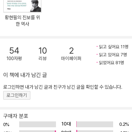
으로 말했다. 당신에게 가장 가까운 역사인 요즘 역사를 알고 싶다면,
이 책을 읽어 보라. 요즘 역사를 통해 삶에 대한 올바른 방향을 설정할
황현필의 진보를 위
수 있을 것이다. 단순한 역사서가 아니다. 하고 싶은 말 다 했다. 황현
한 역사
필의 근현대사 시리즈 『요즘 역사』 근대 편 출간 『이순신의 바다』로
이순신 관련 출간된 도서 중에서 베스트셀러를 기록하고, 『황현필의
한국사 평생 일력』으로 365일 오늘의 역사를 소개했다. 이번 주제는
읽고 싶어요 11명
54
10
2
근현대사다. 꾸준한 인기를 누리는 조선사도 아닌, 왜 근현대사일까?
읽고 있어요 7명
100자평
리뷰
마이페이퍼
‘근대사’는 말 그대로 현재 우리가 살고 있는 ‘현대’와 근접한, 우리와
읽었어요 81명
가까운 역사이다. 황현필은 이 근현대사야말로 요즘 우리가 반드시
이 책에 내가 남긴 글
알아야 할 역사라 말한다. 어쩌면 이 시대를 살아가고 있는 사람들이
로그인하면 내가 남긴 글과 친구가 남긴 글을 확인할 수 있습니다.
직접 겪은, 역사의 산증인이 남아 있는 생생한 역사 아닌가. 그동안 잘
못 알고 있었다. 오해와 왜곡으로 뒤덮인 역사 당신이 옳았다, 재평가
로그인하기
되는 인물들 흥선대원군과 명성황후를 이야기하면, 흔히 둘 사이에
있었던 갈등을 떠올린다. 권력에 눈이 멀어 며느리에게 살갑게 대하
구매자 분포
지 않은 시아버지 흥선대원군. 시아버지로부터 일거수일투족을 간섭
10대
0.2%
0%
당한 것도 모자라 일본군 앞에서 조선의 국모임을 외치며 불쌍하게