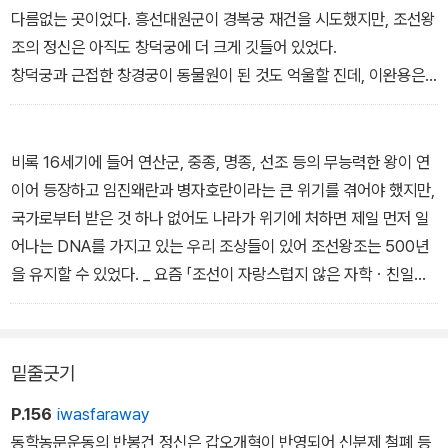
다름없는 곳이었다. 흥선대원군이 경복궁 재건을 시도했지만, 조선왕
조의 정신은 아직도 창덕궁에 더 크게 깃들어 있었다.
창덕궁과 근접한 창경궁이 동물원이 된 것도 억울할 진데, 이완용은
비굴하게 아부를 떨며 창경궁을 왜왕의 별궁이 되도록 시도했다. 기
가 찰 노릇이다. 일제강점기 35년 동안 일본의 왕들은 한 번도 조선
땅을 방문하지 않았다. 그런데 무슨 이유로 창덕궁을 왜왕의 별궁으
비록 16세기에 들어 연산군, 중종, 명종, 선조 등의 무능력한 왕이 연
로 만들겠다는 말인가?
이어 등장하고 임진왜란과 병자호란이라는 큰 위기를 겪어야 했지만,
이완용은 창덕궁을 팔아서라도 왜왕을 조선땅에 오게 하여 한 번 만
국가로부터 받은 것 하나 없어도 나라가 위기에 처하면 제일 먼저 일
나보고자 했던 것일까. _ 요즘 「이완용이 매국노 트리플크라운인 이
어나는 DNA를 가지고 있는 우리 조상들이 있어 조선왕조는 500년
유」 중에서
을 유지할 수 있었다. _ 요즘 「조선이 자랑스럽지 않은 자학ㆍ친일적
마인드를 벗어던져라」 중에서
밑줄긋기
P.156
iwasfaraway
동학농문운동의 반봉건 정신은 갑오개혁이 반영되어 신분제 철폐 등