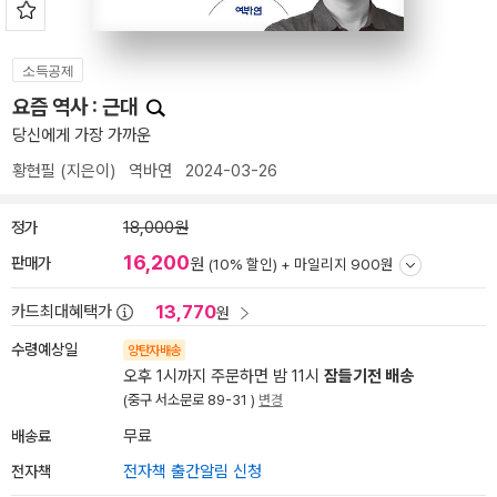
소득공제
요즘 역사 : 근대
당신에게 가장 가까운
황현필
(지은이)
역바연
2024-03-26
정가
18,000원
16,200
판매가
원
(10% 할인) +
마일리지 900원
13,770
카드최대혜택가
원
수령예상일
양탄자배송
오후 1시까지 주문하면 밤 11시
잠들기전 배송
(중구 서소문로 89-31 )
변경
배송료
무료
전자책
전자책 출간알림 신청