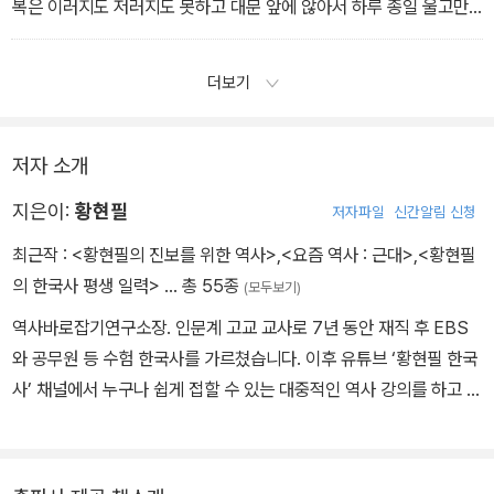
을사늑약(1905년)247
복은 이러지도 저러지도 못하고 대문 앞에 않아서 하루 종일 울고만
15.민중이 무지하니 민중을 계몽한다 독립협회(1896-1898년)·18
(요즘 역사 10) 안중근이 이토 히로부미를 죽인 것은 역사적 실수였
있었다고 한다. 이때부터 안동 김씨는 이명복의 우유부단함이 마음에
9
다?
들었다. 그를 왕으로 세워 설령 그의 아버지 이하응이 살아 있는 대원
더보기
(요즘 역사 08) 서재필은 국립묘지에 묻힐 자격이 있는가?
(요즘 역사 11) 고종은 얼마나 암군인가
군이 된다고 하더라도 지금껏 이하응의 처신으로 보아 충분히 감당할
수 있겠다고 생각했던 것 같다.
16.가장 힘없는 시기에 황제국가가 탄생하다
21.섬나라의 지배가 시작되다 경술국치 (1910년) • 271
저자 소개
대한제국(1897-1910년) • 205
(요즘 역사 12) 이완용이 매국노 트리플크라운인 이유
지은이:
황현필
저자파일
신간알림 신청
(요즘 역사 13) 일본은 조선왕조와 전쟁을 한 적이 없었다?
(요즘 역사 14) 조선이 자랑스럽지 않은 자학·친일적 마인드를 벗어
최근작 :
<황현필의 진보를 위한 역사>
,
<요즘 역사 : 근대>
,
<황현필
던져라
의 한국사 평생 일력>
… 총 55종
(모두보기)
역사바로잡기연구소장. 인문계 고교 교사로 7년 동안 재직 후 EBS
와 공무원 등 수험 한국사를 가르쳤습니다. 이후 유튜브 ‘황현필 한국
사’ 채널에서 누구나 쉽게 접할 수 있는 대중적인 역사 강의를 하고 있
습니다.