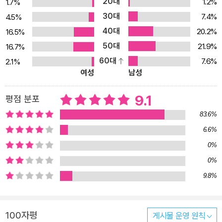
20대
1.2%
1.7%
숨을 거둔 며느리 명성황후. 그러나 우리는 잘못 알고 있었다. 민비는
30대
7.4%
4.5%
나라와 백성을 뒤로한 채 오로지 자기의 이득만 챙기는 삶을 살았다.
40대
20.2%
16.5%
최근 역사적 인물들에 대한 재평가가 필요하다는 목소리에 따라 여러
50대
21.9%
16.7%
인물을 새롭게 조명하는 시도가 나타나고 있다. 우리가 오해했던 인
60대
7.6%
2.1%
물들을 다시 돌아보면서 시대적 상황을 이해하고 숨은 의미를 찾아가
여성
남성
는 과정은 칭찬받아 마땅할 일이다. 반면에, 재평가라는 가면을 쓰고
그릇된 해석을 하거나 진실을 감추고 왜곡까지 하려는 사람들이 있
9.1
평점 분포
다. 역사를 자세히 모르는 사람들은 그들의 말에 고개를 끄덕이며 잘
83.6%
못된 역사를 받아들인다. 그들이 우리 역사를 부정하는 이유는 무엇
6.6%
일까? 그동안 내가 몰랐던, 어쩌면 오해하고 있을 수 있는 역사에 대
0%
해 알고 싶다면 이 책을 펼치기를 권한다. 당신도 모르게 왜곡당하기
전에 말이다. 우리에게 가장 가까운 역사, ‘요즘 역사’ 『요즘 역사』는
0%
총 4권으로 구성되었다. 1권 근대 편은 흥선대원군 집권기부터 일제
9.8%
에 병합되기까지를, 2권 일제 편은 일제강점기를, 3권 해방정국 편은
1945년 해방 이후 정부 수립이 되기까지를, 마지막 4권은 이승만 집
100자평
게시물 운영 원칙
권기부터 현대사를 다뤘다. 우리에게 가장 가까운 역사는 바로 ‘요즘