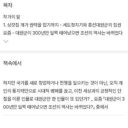
다보지 않고 냉소적이고 비뚤어진 시선으로만 바라본다. 그렇게 요즘
목차
역사는 왜곡으로 뒤덮여 점점 우리에게서 멀어지고 있다.
작가의 말
저자 황현필은 근현대사야말로 요즘 우리가 반드시 알아야 할 그리고
1. 상갓집 개가 권력을 잡기까지 - 세도정치기와 흥선대원군의 집권
우리에게 가장 가까운, ‘요즘 역사’라고 말한다. 『요즘 역사』 근대 편
요즘 - 대원군이 300년만 일찍 태어났으면 조선의 역사는 바뀌었다
은 흥선대원군이 집권을 시작한 1863년부터 대한제국이 일제에 병
합된 1910년까지의 요즘 역사를 황현필만의 스토리텔링으로 풀어 썼
다. 그리고 왜 요즘 역사는 복잡하고 시끄러울 수밖에 없는지 냉철한
책속에서
시각으로 말했다. 당신에게 가장 가까운 역사인 요즘 역사를 알고 싶
다면, 이 책을 읽어 보라.
하지만 국가를 새로 창업하거나 전쟁을 일으키는 것이 아닌, 오직 개
인의 통치력만으로 시대적 병폐를 끊고, 이전 세상과의 긍정적인 단
절을 이룬 인물로 대원군만 한 인물이 또 있던가? _ 요즘 「대원군이 3
00년만 일찍 태어났으면 조선의 역사는 바뀌었다?」 중에서