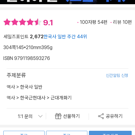
9.1
100자평 54편
리뷰 10편
세일즈포인트
2,672
한국사 일반 주간 44위
304쪽
145*210mm
395g
ISBN 9791198593276
주제분류
신간알림 신청
역사
>
한국사 일반
역사
>
한국근현대사
>
근대개화기
선물하기
공유하기