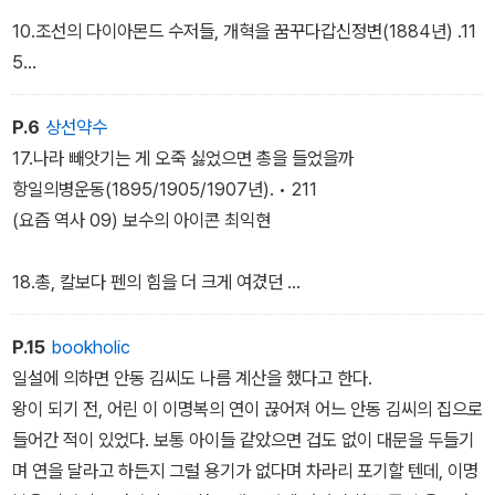
4.김일성 증조할아버지의 영웅담? 제너럴 셔먼호 사건 (1866년)•0
10.조선의 다이아몬드 수저들, 개혁을 꿈꾸다갑신정변(1884년) .11
49
5
(요즘 역사 05) 김옥균은 친일파인가, 혁명가인가?
5.조선을 사랑한 오페르트 오페르트 도굴 미수 사건(1868년) • 05
(요즘 역사 06) 게이오대학을 방문한 대한민국 대통령
P.6
상선약수
7
17.나라 빼앗기는 게 오죽 싫었으면 총을 들었을까
11.곰나루의 그 아우성만 살고 껍데기는 가라
항일의병운동(1895/1905/1907년). • 211
6.미국을 물러나게 만든 조선의 힘 신미양요(1871년) • 065
동학농민운동(1894년) .137
(요즘 역사 09) 보수의 아이콘 최익현
7.여흥민씨보다 안동 김씨가 차라리 나았다
12.진정한 근대의 시발점 갑오개혁(1894년) .157
18.총, 칼보다 펜의 힘을 더 크게 여겼던
대원군의 하야와 고종의 친정체제 (1873년)•075
애국계몽운동 •231
13.상처 입은 조선의 자존심 을미사변(1895년) • 165
P.15
bookholic
8.불평등 조약의 피해는 국가와 백성에게로
(요즘 역사 07) 민비가 우리 역사상 최악의 여인인 이유
19. 러시아에 이기고 미국의 지지를 받은 일본
일설에 의하면 안동 김씨도 나름 계산을 했다고 한다.
강화도조약과 각국과의 수교(1876년)•083
러일전쟁(1904년)과 가쓰라. 태프트 밀약(1905년). 239
왕이 되기 전, 어린 이 이명복의 연이 끊어져 어느 안동 김씨의 집으로
(요즘 역사 03) 이순신이 바꾼 일본 역사
14.왕이 자신의 궁궐에서 도망치다
들어간 적이 있었다. 보통 아이들 같았으면 겁도 없이 대문을 두들기
을미개혁(1895년)과 아관파천 (1896년) •183
20.저 개돼지만도 못한 신하들이 하룻밤 사이에
며 연을 달라고 하든지 그럴 용기가 없다며 차라리 포기할 텐데, 이명