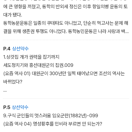
에 큰 영향을 끼쳤고, 동학의 반외세 정신은 이후 항일의병 운동의 토
대가 됐다.
동학농문운동은 일종의 쿠데타도 아니었고, 단순히 먹고사는 문제 해
결을 위해 생존권 투쟁도 아니었다. 동학농민운동은 나라 사랑과 백
성 사랑이라는 큰 가치를 지닌 아름다운 농민운동이었다. 156
P.4
상선약수
1.상갓집 개가 권력을 잡기까지
세도정치기와 흥선대원군의 집권.009
(요즘 역사 01) 대원군이 300년만 일찍 태어났으면 조선의 역사는
바뀌었다?
2.대원군도 학살자다 병인박해(1866년).029
P.5
상선약수
3.왕실의궤와 경부고속철도 병인양요(1866년) •037
9.구식 군인들의 멋스러움 임오군란(1882년)•099
(요즘 역사 02) KTX와 왕실의궤의 상관관계
(요즘 역사 04) 명성황후를 민비라 부르면 안 되는가?