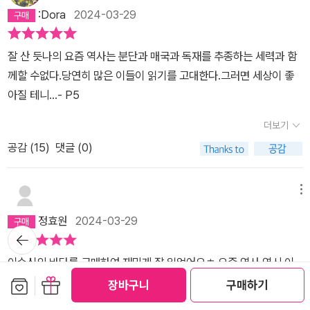
있는 것도 사실이란다. 하지만 조선의 오랜 악습을 끝내는 공들도 있
:Dora
2024-03-29
었다고 하는구나. 이책에서는 그런 흥선대원군의 공에 대해서도 이야
기를 해주고 있었어. 하지만, 무너져가는 조선을 바로 세우기에는 너
잘 산 듯나의 요즘 역사는 분단과 매국과 독재를 추종하는 세력과 함
무 늦었지.==================(27-28)물론, 국가적으로
께할 수없다.당연히 많은 이들이 읽기를 고대한다.그러면 세상이 좋
천주교를 문란하다고 여긴 시대였다고 할지라도, 무려 8천여 명에 달
아질 테니…- P5
하는 천주교 신자를 학살하다시피 한 대원군을 마냥 존경할 만한 인
더보기
물로 평가하기는 어렵다.하지만국가를 새로 창업하거나 전쟁을 일으
키는 것이 아닌, 오직 개인의 통치력만으로 시대적 병폐를 끊고, 이전
공감 (
15
)
댓글 (0)
세상과의 긍정적인 단절을 이룬 인물로 대원군만 한 인물이 또 있던
가?첫째, 60여 년의 세도정치를 끝냈다.둘째, 300년 만에 비변사를
메뉴
해체했다.셋째, 300년 만에 붕당정치를 끝냈다.넷째, 300년 만에 경
정효원
2024-03-29
복궁을 재건했다.다섯째, 400년 만에 서원을 제대로 철폐했다.여섯
뒤로가
째, 역사상 최초로 양반들에게 군포를 부과했다.어떤학자는 이렇게
기
이순신의 바다를 구매하여 재밌게 잘 읽었어요ㅎ 요즘 역사 역시 이
말했다.“대원군이 300년만 일찍 태어났다면, 조선의 역사는 바뀌었
보관함담기
선물하기
해하기 쉽게 써주셔서 잘 이해하고 쉽게 넘어 가게 되더라구요ㅎ시리
을 것이다.”==================…당시는 서양 열강이 이
장바구니
구매하기
즈물로 현대편 등 각시대별로도 나왓으면 하는 생각도 들더라구요
런 저런이유를 대고 우리나라를 쳐들어오던 시절이었어. 프랑스가 쳐