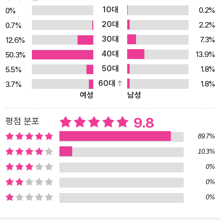
주는 것으로 시작한다. 지도에서 어떤 장소를 찾기 위해 알아야 할 방
10대
0.2%
0%
위표, 축척, 기호에 대해서 알려 주어 지도를 읽는 법을 차근차근 알려
20대
2.2%
0.7%
준다. 지구 표면의 형태를 담은 자연 지도와 사람들이 만든 나라와 도
30대
7.3%
12.6%
시를 담은 정치 지도를 견주어 보며, 이 책을 통해서 알 수 있는 내용
40대
13.9%
50.3%
을 예고한다. 자연 지도에 표현된 기호들이 실제 세상에서는 어떤 모
50대
1.8%
5.5%
습인지 보여 주는 사진을 통해서 산, 사막, 침엽수림, 낙엽수림, 열대
60대
1.8%
3.7%
우림, 초원, 습지, 툰드라, 빙상의 특징을 구분해 볼 수 있다. ■ 두 종
여성
남성
류의 지도와 선명한 사진으로 살펴보는 세계의 자연과 문화! 세계 지
도로 지구의 전체 모습을 봤다면, 이제 아시아에서 시작해 유럽, 아프
9.8
평점 분포
리카, 북아메리카, 남아메리카, 오세아니아, 남극 대륙까지, 세계를 일
89.7%
곱 지역으로 나누어서 자세히 살펴볼 수 있다. 가장 큰 대륙부터 가장
10.3%
추운 대륙까지, 오래전부터 사람이 살아온 대륙부터 나라가 없는 대
0%
륙까지, 각 지역의 특징을 시원한 사진과 함께 알아볼 수 있다. 자연
지도와 사진으로 만나는 대륙별 지형과 동식물! 대륙별로 땅, 물, 기
0%
후, 식물, 동물에 대한 특징을 살펴본다. 가장 높은 산, 화산, 강, 습지
0%
등의 지형 정보가 나타나 있는 지도를 통해 자연환경의 특징을 알아