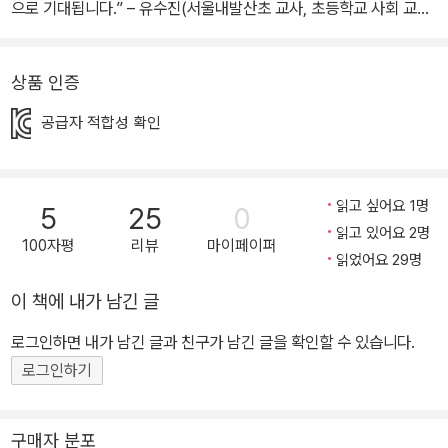
으로 기대됩니다.” – 유수진(서울내발산초 교사, 초등학교 사회 교과
서 집필진) “지도를 다양한 시선으로 살펴보는 이 책을 읽다 보면, 자
연스럽게 문해력을 키울 수 있을 것입니다. 세계 시민으로 미래를 열
상품 인증
우리 아이들에게 이 책을 추천합니다!” - 배성호(송중초 교사, 전국초
등사회교과모임 공동대표) 초등학생이 알아야 할 세계 지리 정보를
공급자 적합성 확인
한 권에 담은 『초등학생을 위한 세계 지도책』이 ㈜비룡소에서 출간
되었다. 세계의 자연환경과 사람들의 사회 문화를 담은 지도와 사진
을 함께 실어 세계 지리를 종합적으로 알아보기에 유용한 책이다. 13
읽고 싶어요 1명
5
25
0
0년 넘게 지구를 탐사하며 지도를 만들어 온 내셔널지오그래픽의 지
읽고 있어요 2명
100자평
리뷰
마이페이퍼
도 제작팀과 어린이를 위한 재미있는 교양서를 펴내 온 내셔널지오그
읽었어요 29명
래픽 키즈, 어린이 교육 전문가들이 협력해 만든 세계 지리책이다. 한
이 책에 내가 남긴 글
국 독자를 위하여 대한민국이 지구촌에서 어디에 위치하는지, 자연과
로그인하면 내가 남긴 글과 친구가 남긴 글을 확인할 수 있습니다.
문화적 특징은 무엇이 있는지 알려 주는 페이지도 실었다. ■ 지도의
로그인하기
제작 원리부터 지도 기호의 의미와 실제 모습까지, 초등학생 눈높이
에 맞춰 알차게 담아낸 기초 지리 정보! 이 책은 지도가 어떻게 우주에
서도 한눈에 볼 수 없는 지구를 한눈에 볼 수 있게 만들어지는지 알려
구매자 분포