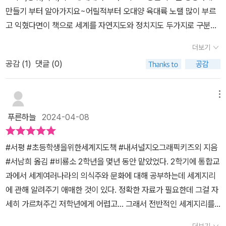
하고 있다. 지도에서 나라를 찾는 법, 지형을 이해하는 방법 등이 단계
만들기 부터 알아가지요~어릴적부터 오대양 육대륙 노랠 많이 부르
별로 잘 설명되어 있어, 지도를 처음 접하는 어린이들도 쉽게 따라갈
고 익혔다면이 책으로 세계를 자연지도와 정치지도 두가지로 구분하
수 있다.더불어, 각 대륙별로 특징적인 동식물과 유명한 건축물, 풍경
여알아간답니다.대한민국의 위치와환경은 물론세계 여러 나라의 자
사진을 통해 아이들의 시각적 호기심을 자극한다. 이는 단순한 지리
더보기
연과 문화까지초등사회 교과속지리주제를 알차가 담은 책이라아주
학습을 넘어서, 세계에 대한 통합적인 이해를 도울 수 있다. 미국의 자
공감 (
1
)
댓글 (0)
유용하고 유익하답니다.지도를 다양한 시선으로 살펴볼 수있다는점
유의 여신상부터 아프리카의 킬리만자로 산까지, 세계 곳곳의 유명한
이좋았답니다.
장소들을 알아가는 과정은 마치 실제로 그 장소들을 여행하는 듯한
메뉴
기쁨을 선사한다.이 책의 가장 큰 장점은 아이들에게 친근하게 다가
가는 어투와 설명이다. 모든 지식이 아이들의 눈높이에 맞추어져 있
푸른하늘
2024-04-08
어, 어렵게 느껴질 수 있는 지리적 정보가 아이들에게도 쉽고 재미있
게 다가간다. 이 책 한 권이면 초등학생들이 세계지리뿐만 아니라 다
#서평 #초등학생을위한세계지도책 #내셔널지오그래픽키즈외 지음
양한 문화와 자연을 친숙하게 느낄 수 있다.초등학교 고학년을 위한
#서남희 옮김 #비룡소 2학년을 몇년 동안 맡았었다. 2학기에 통합교
교육 자료로 손색없는 이 책은, 지리뿐만 아니라 사회, 과학 시간에도
과에서 세계여러나라의 의식주와 문화에 대해 공부하는데 세계지리
활용할 수 있을 만큼 정보가 풍부하다. 아이들이 세계를 새로운 시각
에 관해 알려주기 애매한 것이 있다. 정확한 자료가 필요한데 그걸 자
으로 바라보게 만들어주는 이 도서는, 교실 안팎에서 유용하게 쓰일
세히 가르쳐주긴 저학년에게 어렵고... 그래서 전반적인 세계지리를
수 있다. 학교 뿐만 아니라 가정에서도 부모와 함께 읽으며 세계에 대
알려주면서도 믿을만한 보조자료가 필요한데 딱 알맞은 책이 나왔다.