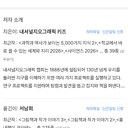
저자 소개
지은이:
내셔널지오그래픽 키즈
저자파일
신간알림 신청
최근작 :
<과학과 역사가 보이는 5,000가지 지식 2>
,
<학교에서 바
로 쓸 수 있는 세계와 지리 2026>
,
<사이언스 2026>
… 총 39종
(모
두보기)
내셔널지오그래픽 협회는 1888년에 설립되어 130년 넘게 우리를
둘러싼 지구를 이해하기 위한 여러 가지 프로젝트를 실행하고 있다.
연구 프로젝트를 지원하며 탐험과 발견을 돕고 잡지와 책을 펴낸다.
내셔널지오그래픽 매거진은 매달 28개국에서 23개의 언어로 수백만
명의 독자와 만나고 있다. 어린이 출판 브랜드인 내셔널지오그래픽
옮긴이:
서남희
저자파일
신간알림 신청
키즈는 과학, 모험, 탐험 콘텐츠를 독보적인 수준의 사진 자료와 함께
제공하고 있다.
최근작 :
<그림책과 작가 이야기 3>
,
<그림책과 작가 이야기 2>
,
<흉
내쟁이 코요테>
… 총 275종