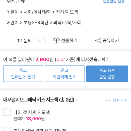
주제분류
신간알림 신청
어린이
>
사회/역사/철학
>
지리/지도책
어린이
>
초등3~4학년
>
과학/수학/사회
선물하기
공유하기
이 책을 알라딘에
2,900
원 (
최상
기준)에 파시겠습니까?
중고
중고
중고 등록
알라딘에 팔기
회원에게 팔기
알림 신청
내셔널지오그래픽 키즈 지도책 (총 2권)
신간알림 신청
나의 첫 세계 지도책
판매가
18,000
원
초등학생을 위한 세계 지도책