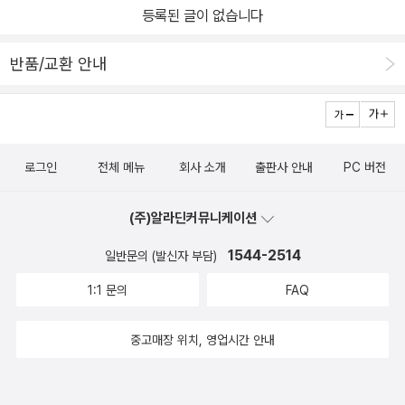
경과, 나라, 도시, 사람, 언어의 인문환경을 연이어 다루는 구성도 좋
등록된 글이 없습니다
았다. 비슷한 또래의 세계 여러 아이들이 담긴 사진도 좋았고, 마지막
에 숫자로 대륙의 넓이, 대양의 크기, 인구 수 등을 나열한 것도 아이
반품/교환 안내
들의 호기심과 눈높이를 충족한 구성이라고 생각한다. 어릴적부터 세
계 여러나라에 대한 정보를 접하고 관련된 꿈을 꾸는 아이들은 확실
히 꿈의 크기나 스케일이 다르게 성장하는 것 같다. 모든 교실에 이 책
이 비치되어 아이들이 더 넓은 세계를 꿈꾸며 자랄 수 있기를 기대한
로그인
전체 메뉴
회사 소개
출판사 안내
PC 버전
다.
(주)알라딘커뮤니케이션
1544-2514
일반문의 (발신자 부담)
1:1 문의
FAQ
중고매장 위치, 영업시간 안내