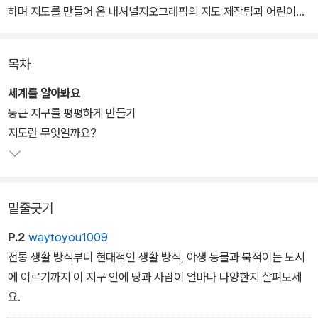
하며 지도를 만들어 온 내셔널지오그래픽의 지도 제작팀과 어린이를
위한 재미있는 교양서를 펴내 온 내셔널지오그래픽 키즈, 어린이 교
육 전문가들이 협력해 만든 세계 지리책이다. 한국 독자를 위하여 대
목차
한민국이 지구촌에서 어디에 위치하는지, 자연과 문화적 특징은 무엇
이 있는지 알려 주는 페이지도 실었다.
세계를 알아봐요
둥근 지구를 평평하게 만들기
지도란 무엇일까요?
밑줄긋기
P.2
waytoyou1009
전통 생활 방식부터 현대적인 생활 방식, 야생 동물과 북적이는 도시
에 이르기까지 이 지구 안에 땅과 사람이 얼마나 다양한지 살펴보세
요.