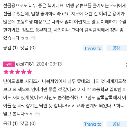
바다와 호수, 산호초, 가장 긴 강 등이 무엇이고 어느 대륙에 위치하는
선물용으로도 너무 좋은 책이네요. 여행 유튜브를 즐겨보는 조카에게
지도 알아볼 수 있다.
선물로 줬는데, 엄청 좋아하더라고요. 지도에 대한 건 어려운 용어가
많은데 초등학생 대상으로 나와서 많이 어렵지도 않고 이해하기 수월
한가봐요. 정보도 풍부하고, 사진이나 그림이 큼직큼직해서 정말 좋
았습니다 ㅎㅎ
공감 (
1
)
댓글 (0)
eksl7181
2024-03-13
메뉴
난이도별로 시리즈가 나눠져있어서 너무 좋네요! 나의 첫 세계지도책
보고 요 책으로 넘어가면 좋을 것 같아요! 이제 막 초등학교 입학한 아
이도 재미있게 봤어요! 사진도 큼직큼직하고 그림도 알록달록해서 아
이들 눈 사로잡기는 딱인 듯 합니다!ㅎㅎ 교과 연계도 되었다고 하니
믿고 봅니다ㅎㅎ
공감 (
1
)
댓글 (0)