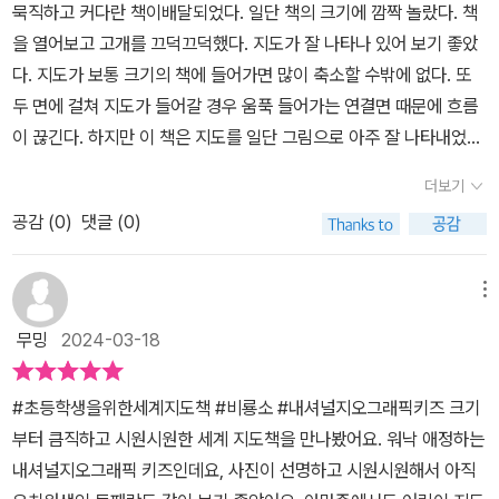
묵직하고 커다란 책이배달되었다. 일단 책의 크기에 깜짝 놀랐다. 책
초등 아이들에게꼭 필요하겠구나~라는걸 느꼈어요5대양 6대주를
을 열어보고 고개를 끄덕끄덕했다. 지도가 잘 나타나 있어 보기 좋았
알아보는 걸 시작으로 지도의원리를 살펴보고 아시아부터 유럽을 지
다. 지도가 보통 크기의 책에 들어가면 많이 축소할 수밖에 없다. 또
나 남극 대륙까지 '땅, 사람, 나라'를 둘러볼 수 있죠가끔 지구는 둥근
두 면에 걸쳐 지도가 들어갈 경우 움푹 들어가는 연결면 때문에 흐름
데 왜 우리 눈에는 평평해 보일까?라는 호기심이 발동할 때가있는데,
이 끊긴다. 하지만 이 책은 지도를 일단 그림으로 아주 잘 나타내었다.
그런 현상이 왜 보이는지책 속에서 설명을 해주기에 책을 읽어보면
지도만 잘 나타나 있는 것도 아니다. 지도만큼 다양한 사진이 있다. 그
아이들이 지구와 지도, 세계에 대해쉽게 이해를 할 수 있었어요<자연
더보기
래서 사진을 보고 나라를 탐색할 수 있다. 세계화 시대, 아니 이 단어
지도>땅 / 물 / 기후 / 식물 / 동물<정치 지도>나라 / 도시 / 사람 / 언
공감 (
0
)
댓글 (0)
도 너무 옛스럽다. 이제는 다른 나라의 문화를 아는 것은 아주 자연스
어'초등학생을 위한 세계 지도책'을 통해서대륙별로 세계 여행을 떠나
러운 일이다. 이 책은 단지 지도 책이 아니라 다른 나라의 자연, 문화,
면서 어떤대륙에서 어떤 종류의 식물이 자라고,대륙마다 환경에 적응
사회에 대해서도 생생한 사진을 통해 학습할 수 있게 해 주었다. 대륙
메뉴
해 살아가는 토박이 동물들을 살펴볼 수 있어요뿐만 아니라 대륙을
별로 나누어 나라 이름을 모두 알 수 있고 인구가 많은 나라, 넓은 순
이루고 있는 나라들을나타내는데 나라 이름들을 글씨로표현이 되어
무밍
2024-03-18
서로 보는 대양 등 흥미로운 읽을 거리도 다양하다. 초등 저학년부터
있어서 각 나라의 위치와 나라이름도 알아볼 수 있었고 각 나라의 사
고학년에 이르기까지 모두가 읽으면 좋을 책이다.
람들은어떻게 살고 있는지, 그 나라의 문화들까지다양하게 볼 수 있
#초등학생을위한세계지도책 #비룡소 #내셔널지오그래픽키즈 크기
더라고요초등학생 친구들이 알아야 할 세계 지리정보가 한 권에 담겨
부터 큼직하고 시원시원한 세계 지도책을 만나봤어요. 워낙 애정하는
있는 책으로 내셔널지오그래픽 키즈, 어린이 교양 전문가들이 협력하
내셔널지오그래픽 키즈인데요, 사진이 선명하고 시원시원해서 아직
여 만든 세계 지리책으로초등학생 아이들의 눈높이에 맞추어만들어