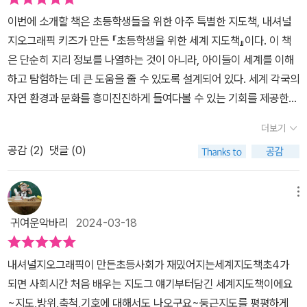
이번에 소개할 책은 초등학생들을 위한 아주 특별한 지도책, 내셔널
지오그래픽 키즈가 만든 『초등학생을 위한 세계 지도책』이다. 이 책
은 단순히 지리 정보를 나열하는 것이 아니라, 아이들이 세계를 이해
하고 탐험하는 데 큰 도움을 줄 수 있도록 설계되어 있다. 세계 각국의
자연 환경과 문화를 흥미진진하게 들여다볼 수 있는 기회를 제공한
다.책의 크기가 상당히 커서 지도와 사진들을 큼직큼직하게 볼 수 있
더보기
다는 점이 매력적이다. 아이들은 큰 이미지를 통해 세계의 다양한 지
공감 (
2
)
댓글 (0)
형과 동식물을 더욱 생생하게 경험할 수 있다. 지도 한 장 한 장이 마
치 작은 세계 여행을 하는 듯한 느낌을 준다.지도를 보는 것이 단순히
위치를 파악하는 것이 아니라, 그 지역의 자연환경, 동식물, 그리고 문
메뉴
화까지 이해할 수 있게 해준다는 점에서 이 책은 교육적 가치가 매우
귀여운악바리
2024-03-18
높다고 할 수 있다. 특히, 아시아에서부터 아메리카까지 각 대륙을 자
세히 나누어 설명해 주고 있어, 아이들이 지리적 위치와 함께 그 지역
내셔널지오그래픽이 만든초등사회가 재밌어지는세계지도책초4가
의 특성을 자연스럽게 익힐 수 있다.이 책에서는 지도의 기본적인 이
되면 사회시간 처음 배우는 지도그 얘기부터담긴 세계지도책이에요
해를 돕기 위해 지도의 제작 과정과 기호의 의미 등도 친절하게 설명
~지도,방위,축척,기호에 대해서도 나오구요~둥근지도를 평평하게