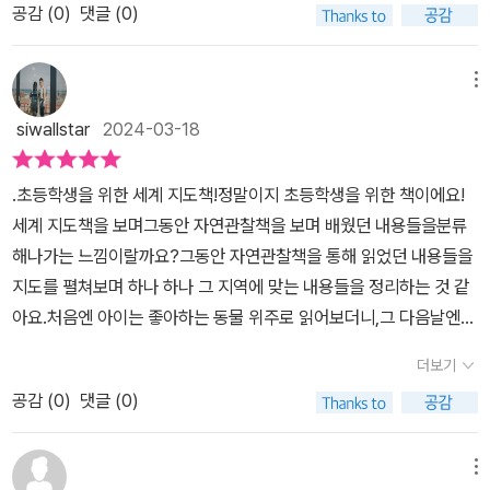
중요하구나 느꼈습니다. 대륙과 국가를 담은 지도 23개, 사진 130여
공감 (
0
)
댓글 (0)
그래픽키즈의 초등학생을 위한 새로운 세계지도책(비룡소)이 나왔
장을 통해 세계 지리를 배우면서 초등 5,6학년 교과연계까지 놓치지
다.둥근 지도를 평평하게 만들어 전 세계를 한 번에 볼 수 있게 만든
않았다고 하니 두고두고 보기 좋은 책인 것 같아요. 지도와 함께 동물
지도의 제작 원리, 지도에서 장소 찾기, 자연 지도와 정치 지도, 대륙
메뉴
의 서식지에 대해서도 제대로 배울 수 있을 것 같아요. 내셔널지오그
별 설명, 선명한 사진들, 땅/물/기후/식물/동물/나라/도시/사람/언어.
래픽 키즈의 다양한 동물 책들과 연계해서 보려고 합니다. 더 어린 친
siwallstar
2024-03-18
기본적으로 알아야 할 내용들이 군더더기 없이 간결하게 제시되어 있
구들을 위해 그림지도로 되어 있는 <나의 첫 세계지도책>도 기대가
다. 나름 최신 자료로 업데이트된 한눈에 보는 세계 내용도 흥미롭고,
됩니다. [도서를 제공받아 주관적으로 작성한 서평입니다]#깨비깨돌
.초등학생을 위한 세계 지도책!정말이지 초등학생을 위한 책이에요!
마지막쪽에서 어려운 용어 풀이와 색인도 확인할 수 있다. 한바닥, 한
맘 #도서협찬 #서평 #서평단 #비룡소 #내셔널지오그래픽키즈 #지
세계 지도책을 보며그동안 자연관찰책을 보며 배웠던 내용들을분류
바닥 한참 머물러 보는데, 선명한 색감의 다양한 사진자료들과 가독
도책 #세계지도책 #세계지도 #세계지리 #세계여행 #어린이지도책
해나가는 느낌이랄까요?그동안 자연관찰책을 통해 읽었던 내용들을
성 높게 새겨진 간결하고 흥미로운 글들로 지루할 틈이 없다. 과연 어
#초등과학 #초등사회 #교과연계도서 #BeginnersWorldAtlas #나
지도를 펼쳐보며 하나 하나 그 지역에 맞는 내용들을 정리하는 것 같
린이 지도책 스테디셀러답다. 이보다 더 쉽게 접할 수 있는 지도를 다
의첫세계지도책
아요.처음엔 아이는 좋아하는 동물 위주로 읽어보더니,그 다음날엔
룬 내셔널지오그래픽 키즈의 <나의 첫 세계 지도책>도 괜찮았는데,
날씨를..그 다음날엔 들어본 나라 위주로 다시금 확인하더라구요.평
이 책은 유치원생, 초등학교 저학년생에게 적절하겠다 싶고, <초등학
더보기
소 내셔널지오그라피 잡지나 책들을 좋아했는데,역시나 세계 지도책
생을 위한 세계지도책>은 초등학교 중학년 이상에게 권한다.2024.
공감 (
0
)
댓글 (0)
도 너무나 좋아하네요!책을 읽다가 궁금한 것이 생기거나알아낸 사실
4.8.
을 엄마에게 물으며되집어보기도 하고, 엄마의 상식을 체크해보기도
합니다.덕분에 엄마도 다시금 세계지리 공부하는 기분이에요ㅎㅎ초
메뉴