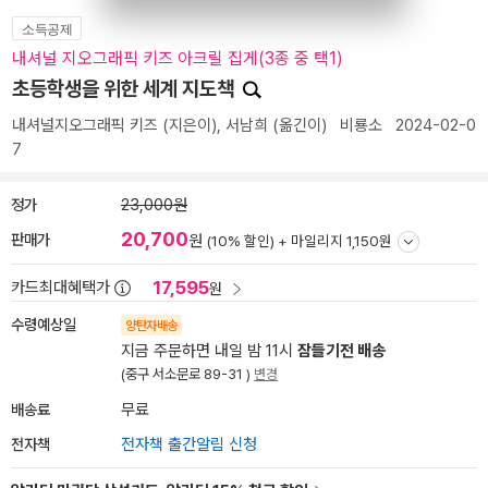
소득공제
내셔널 지오그래픽 키즈 아크릴 집게(3종 중 택1)
초등학생을 위한 세계 지도책
내셔널지오그래픽 키즈
(지은이),
서남희
(옮긴이)
비룡소
2024-02-0
7
정가
23,000원
20,700
판매가
원
(10% 할인) +
마일리지 1,150원
17,595
카드최대혜택가
원
수령예상일
양탄자배송
지금 주문하면 내일 밤 11시
잠들기전 배송
(중구 서소문로 89-31 )
변경
배송료
무료
전자책
전자책 출간알림 신청