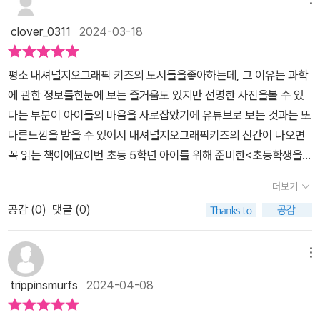
있다.지도책 답게 엄청 큰 지도와 관련 사진들이 대부분의 비중을 차
지하고 있고, 그외 관련 설명들로 채워져 있다. 컬러풀한 사진들이 주
clover_0311
2024-03-18
를 이루긴 하지만 설명이 부족한 건 아니다. 핵심적인 내용들을 정리
하여 깔끔하게 배치해놓았다.커다란 지도와 관련 사진자료로 7대륙
평소 내셔널지오그래픽 키즈의 도서들을좋아하는데, 그 이유는 과학
과 그에 속한 자연환경과 인문환경을 쉽게 공부할 수 있는 책 '초등학
에 관한 정보를한눈에 보는 즐거움도 있지만 선명한 사진을볼 수 있
생을 위한 세계지도책'을 초등학생들에게 강추한다.
다는 부분이 아이들의 마음을 사로잡았기에 유튜브로 보는 것과는 또
다른느낌을 받을 수 있어서 내셔널지오그래픽키즈의 신간이 나오면
꼭 읽는 책이에요이번 초등 5학년 아이를 위해 준비한<초등학생을
위한 세계 지도책>은초등학교 교과 과정과 연계해서 보면 초등고학
더보기
년 사회에 도움이 될 책으로 지도와사진으로 보면서 사회를 익혀가는
공감 (
0
)
댓글 (0)
책이에요사회는 본격적으로 5학년을 기점으로어려워지는데 사회 속
에 역사, 문화는 물론지리 등 다양한 부분들이 담겨 있어서초등 아이
들이 수학만큼 어려워하는 게사회라고 하기에 5학년인 우리 아이에
메뉴
게이 책만큼은 꼭 읽혀야겠더라고요<초등학생을 위한 세계 지도책>
trippinsmurfs
2024-04-08
을접한 아이는 책 크기가 크다며 한 번 놀라고생생한 사진을 보고 한
번 더 놀랐는데요초등 5학년 사회를 보면서비교를 해보니 이 도서가