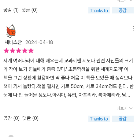
더보기
한 이해를 넓힐 수 있는 좋은 자료가 될 것이다.
#초등학생을위한세계지도책 은 내셔널지오그래픽 자료를 이용하여
공감 (
1
)
댓글 (0)
나온 최신판 책이다. 세계여러나라 지리에 대해 믿을만한 자료가 필
요할 때 딱 좋다. 인터넷자료은 찾기 쉬워 좋지만 객관성이 담보되지
못해서...그리고 이렇게 지도를 통해 배우면 세계여러나라의 위치파
메뉴
악에도 도움이 되어 좋을것 같다. 판형도 큼직해서 교실에 두고 여러
세바스찬
2024-04-18
아이들이 같이 읽으면서 이야기 나누기 좋다. 그리고 교사인 나도 이
책을 옆에 두고 세계여러나라 여행의 꿈을 꾸게 된다. ㅎㅎ
세계 여러나라에 대해 배우는데 교과서엔 지도나 관련 사진들의 크기
가 작아 보기 힘들때가 종종 있다.' 초등학생을 위한 세계지도책' 이
책을 그런 상황에 활용하면 딱 좋다.처음 이 책을 보았을 때 생각보다
책이 커서 놀랐다.책을 펼치면 가로 50cm, 세로 34cm정도 된다. 한
눈에 다 안 들어올 정도다.아시아, 유럽, 아프리카, 북아메리카, 남아
메리카, 오세아니아, 남극대륙까지 총 7대륙을 소개하고 있다. 각 대
더보기
륙은 자연지도와 정치지도로 나누어 설명해준다. 대부분의 대륙은 자
공감 (
0
)
댓글 (0)
연지도와 정치지도 각 1페이지 분량으로 구성되어 있고, 아시아는 대
한민국을, 북아메리카는 미국, 캐나다를 따로 더 추가해서 설명하고
메뉴