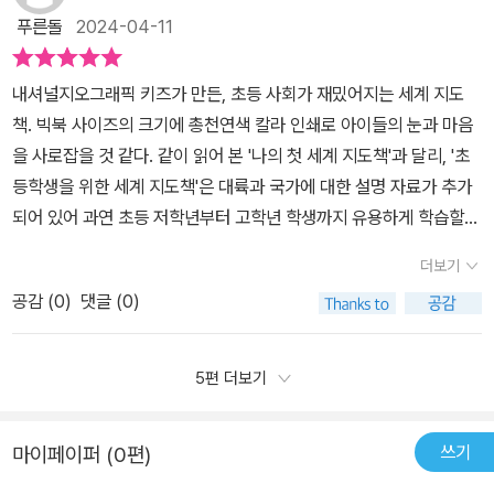
등학교 올라가서 많이 긴장한 듯 했는데,지난주부터 세계지도책 덕분
푸른돌
2024-04-11
에 하교 후에도 즐거운 독서 시간을 가질 수 있었습니다!
내셔널지오그래픽 키즈가 만든, 초등 사회가 재밌어지는 세계 지도
책. 빅북 사이즈의 크기에 총천연색 칼라 인쇄로 아이들의 눈과 마음
을 사로잡을 것 같다. 같이 읽어 본 '나의 첫 세계 지도책'과 달리, '초
등학생을 위한 세계 지도책'은 대륙과 국가에 대한 설명 자료가 추가
되어 있어 과연 초등 저학년부터 고학년 학생까지 유용하게 학습할
수 있을 것이라 생각한다.사회 5-1 <국토와 우리 생활>, 사회 6-2 <
더보기
세계 여러 나라의 자연과 문화>와 연계 가능할 것으로 표기되어 있는
공감 (
0
)
댓글 (0)
데, 사실 더 여러 교과와 단원에서 활용할 수 있을 것이라 생각한다.
여러 나라의 음악을 배우는 단원에서는 음악 교과와, 환경을 다루는
미술 단원에서도 활용할 수 있을 것이고, 세계시민교육을 위한 교재
5편 더보기
로도 손색이 없다고 생각한다. 요새 특히 많아진 다문화학생이 있는
학급에서도 해당 학생과 비다문화학생이 서로 이해하는 데 도움을 주
쓰기
마이페이퍼 (0편)
는 자료로 사용할 수도 있을 것이다.땅, 물, 기후, 식물, 동물의 자연환