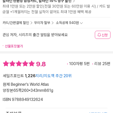
알라딘 만권당 삼성카드, 알라딘 15% 청구 할인
최대 1만원 또는 2만원 할인(전월 30만원 또는 60만원 이용 시) / 카드 발
급월 +1개월까지는 전월 실적이 없어도 최대 1만원 혜택 제공
카드/간편결제 할인
무이자 할부
소득공제 940원
관심 저자, 시리즈의 출간 알림을 받아보세요
신청
선물포장불가
9.8
100자평 5편
리뷰 25편
세일즈포인트
1,226
지리/지도책 주간 20위
원제 Beginner's World Atlas
양장본
65쪽
260*343mm
861g
ISBN 9788949132624