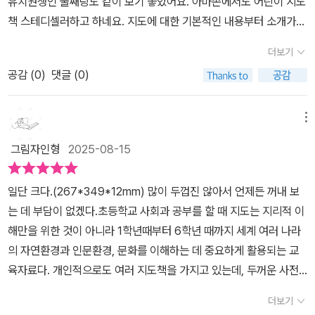
유치원생인 둘째랑도 같이 보기 좋았어요. 아마존에서도 어린이 지도
진 책이고 지도를 볼 때 꼭 알아야 할방위표, 축적, 기호 등 설명까지
책 스테디셀러하고 하네요. 지도에 대한 기본적인 내용부터 소개가
익힐 수 있었고한눈에 보는 세계에서는 넓은 순서로 보는대륙과 인구
되어 있어서 좋았고, 자연 지도와 정치 지도 두 가지로 나눠져 있다는
더보기
가 가장 많은 5개의 나라와인구가 가장 많은 10개의 도시와 어느대
점이 가장 인상적이었어요. 🌎 자연 지도를 통해서 땅, 물, 기후, 식
양이 넓은 순서인지, 각 번호를 지도에서찾아 위치를 알아볼 수 있는
공감 (
0
)
댓글 (0)
물, 동물 등 대륙별 지형과 동식물을 배우고🌏 정치 지도를 통해서 나
'가장 높은 곳','가장 긴 곳', '가장 큰 곳'을 찾는 재미를느껴볼 수 있는
라, 도시, 사람, 언어등 대륙별 나라와 문화에 대해서 배울 수 있어요.
건 물론 어려웠던 단어들을용어 풀이를 보면서 단어를 배워볼 수있었
막연하게 세계지도라고 하면 국경이 그려진 지도만 떠올랐는데, 자연
메뉴
기에 아이에게 유익했던<초등학생을 위한 세계 지도책>소장 가치가
지도와 정치 지도를 따로 보니까 더 재미있고 알찬 내용이 많아요. 유
그림자인형
2025-08-15
있는 책이기에초등학생 친구들이 꼭 읽어보면 좋겠네요출판사로부터
럽 지도에서는 국경과 별도로 유럽과 아시아의 경계가 표시되어 있어
도서를 제공받아 읽고 쓴 리뷰 입니다.
서 그런 점도 좋았어요. 저도 알게 된 내용이 많았어요! 자연 지도에서
일단 크다.(267*349*12mm) 많이 두껍진 않아서 언제든 꺼내 보
지형의 특징을 보여주는 기호들이 많이 나와요. 지도에서는 아무래도
는 데 부담이 없겠다.초등학교 사회과 공부를 할 때 지도는 지리적 이
기호가 작게 표시되다 보니 구분하기 힘들고 아이들에게 낯설 수 있
해만을 위한 것이 아니라 1학년때부터 6학년 때까지 세계 여러 나라
는데, 실제 세상에서는 어떻게 보이는지 사진으로 나와 있어서 좋았
의 자연환경과 인문환경, 문화를 이해하는 데 중요하게 활용되는 교
어요. 랜드마크들을 보면서 여행 다녀온 이야기도 하고 앞으로 가고
육자료다. 개인적으로도 여러 지도책을 가지고 있는데, 두꺼운 사전
싶은 곳도 찾을 수 있었어요. 둘째가 유럽 사진을 보면서 여기는 건물
마냥 책장에 늘 곱게 모셔두었다. 기대보다 아이들이 자주 펼쳐보지
을 돌로 만들었나봐 라고 하는걸 보면서 크고 선명한 사진이 이렇게
더보기
않아 이 책도 봐야지 하며 가끔 나만 안달을 부린다.올해 내셔널지오