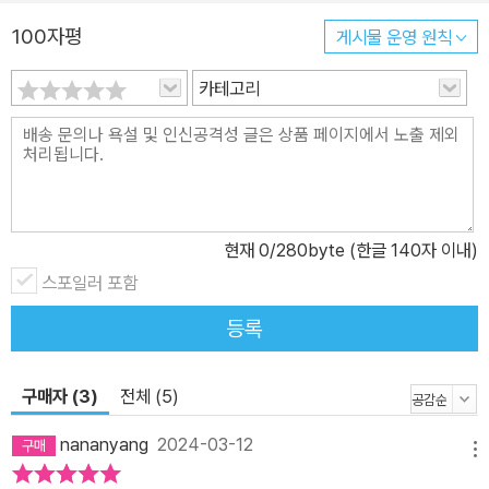
볼 수 있다. 인도천산갑, 대서양퍼핀, 뱀잡이수리, 키위, 남극빙어 등
100자평
게시물 운영 원칙
우리 주변에서 쉽게 만나기 힘든 동물들과 낙엽수림, 맹그로브 숲 같
은 식생도 사진으로 만날 수 있다. 정치 지도와 사진으로 만나는 대륙
카테고리
별 나라와 문화! 어떤 대륙에는 어떤 나라가 있을까? 그 지역 사람들
은 어떻게 살고 있을까? 나라, 도시, 사람, 언어 특징을 알아볼 수 있
다. 지역의 역사가 담긴 유적과 건축물, 유물, 축제, 스포츠 같은 문화
부터 도시 풍경과 주요 생산물 같은 산업 정보도 사진으로 만날 수 있
다. 대한민국, 미국, 캐나다는 나라를 소개하는 페이지를 따로 마련해
현재
0
/280byte (한글 140자 이내)
서 도시. 사람, 언어, 문화, 자연의 특징을 간단히 소개하고 있다. ■
스포일러 포함
초등 사회 교과 속 지리 주제와 연계! 세계 지도, 대륙, 주요 국가의 위
치, 지형, 기후에 대한 정보를 두루 담고 있어 관련 수업 자료로 사용
등록
하기에 알맞은 책이다. 초등 5학년 사회의 ‘국토와 우리 생활’, 6학년
사회의 ‘세계 여러 나라의 자연과 문화’ 단원과 연계하여 볼 수 있다.
구매자 (3)
전체 (5)
우리나라 국토의 생김새와 세계 속의 위치를 지도로 알아보고, 자연
과 문화적 특징을 사진으로 살펴볼 수 있게 구성했다. ‘한눈에 보는 세
nananyang
2024-03-12
메뉴
계’ 코너에서는 면적과 인구, 세계에서 가장 높은 산과 폭포, 가장 큰