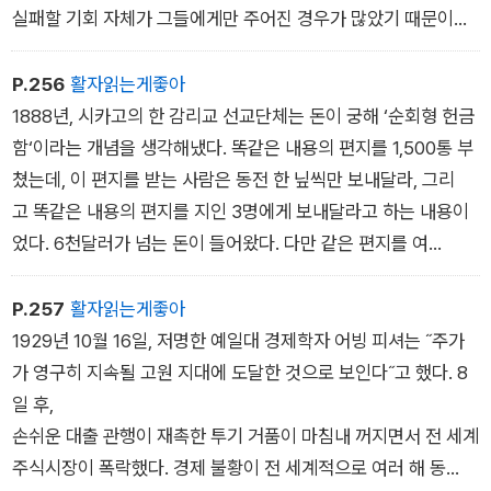
실패할 기회 자체가 그들에게만 주어진 경우가 많았기 때문이
다. 역사책이 늙은 백인 남자들의 행위를 주로 다루는 건 잘하
는 일이라할 수 없지만, 이 책은 주제가 주제인 만큼 어쩔 수 없
P.256
활자읽는게좋아
지 않나 싶다.
1888년, 시카고의 한 감리교 선교단체는 돈이 궁해 ‘순회형 헌금
함‘이라는 개념을 생각해냈다. 똑같은 내용의 편지를 1,500통 부
편향의 종말 : ???
쳤는데, 이 편지를 받는 사람은 동전 한 닢씩만 보내달라, 그리
고 똑같은 내용의 편지를 지인 3명에게 보내달라고 하는 내용이
었다. 6천달러가 넘는 돈이 들어왔다. 다만 같은 편지를 여
러 번 받고 크게 화내는 사람들이 많았다. ‘행운의 편지‘의 탄생이
었다.
P.257
활자읽는게좋아
1929년 10월 16일, 저명한 예일대 경제학자 어빙 피셔는 ˝주가
가 영구히 지속될 고원 지대에 도달한 것으로 보인다˝고 했다. 8
일 후,
손쉬운 대출 관행이 재촉한 투기 거품이 마침내 꺼지면서 전 세계
주식시장이 폭락했다. 경제 불황이 전 세계적으로 여러 해 동