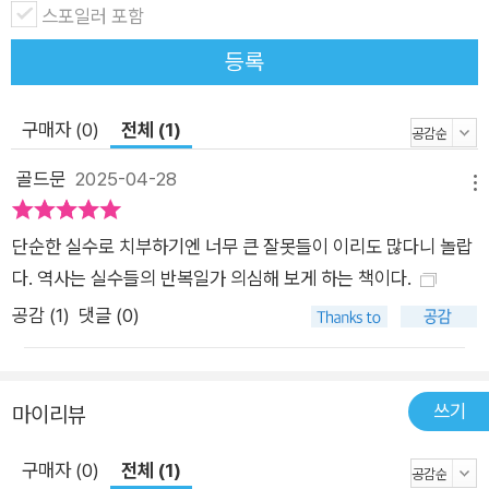
을지 모른다. 하지만 이 참담하고 바보 같은 일이 남의 일일 것만
스포일러 포함
같은가? 정말? 다시 한번 말하지만, 인간의 욕심이 끝이 없고, 똑
등록
같은 실수를 반복한다. 왜 역사인가? 한국인이기에 더 특별하게
다가올 실패의 역사들. 다른 나라에서 100년에 걸쳐 겪었을 굴곡
구매자 (0)
전체 (1)
을 우리는 단 몇십 년 만에 지나쳐왔다. 전 세계 어느 나라에서도
볼 수 없었던 압축 성장은 우리의 업적이며 자부심이다. 그러나
골드문
2025-04-28
메뉴
그만큼 많은 희생도 따랐다. 무심코 지나온 수많은 실패와 실수,
잘못된 결정들이 쌓이고 그것보다 더 많은 이들은 보살펴지지 못
단순한 실수로 치부하기엔 너무 큰 잘못들이 이리도 많다니 놀랍
하고 방치되었다. 그래서 한국에서 역사의 중요성은 늘 강조된다.
다. 역사는 실수들의 반복일가 의심해 보게 하는 책이다.
특히 일본의 식민 지배를 겪으면서 제때 해결하지 못하고 지나온
공감 (
1
)
댓글 (0)
역사, 왜곡된 채 전해지고 있는 역사책들을 보면 더욱 그렇다. 이
책의 저자는 영국인으로, 식민주의에 앞장섰던 영국을 책 전반에
걸쳐 비판하고 있다. 특히 7장 ‘식민주의의 화려한 잔치’에서는
쓰기
마이리뷰
지금에 와서까지 식민주의를 옹호하는 자들의 주장이 왜 틀렸는
지를 상세한 사례를 들어 보여준다. 역사는 검증된 자료만큼이나
구매자 (0)
전체 (1)
해석이 중요하다. 해석하는 자는 자기가 어느 위치에 있는지를 알