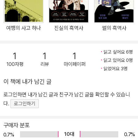
생각한다. 하지만 포테이토칩 하나를 살 때에도 5분은 족히 고민
해야 하는 것 또한 우리의 모습이다. 인간은 의도했든 의도하지
않았든 잘못된 결정을 내리고, 후회한다. 금세 까먹는 것 또한 특
성이라 할 수 있다. 우리 뇌는 어떻게 생겨 먹었기에, 우리 마음은
여행의 사고 하나
진실의 흑역사
썰의 흑역사
어떤 상황을 선호하고, 또 기피하기에, 문제가 닥치면 얼마나 안
일하게 판단하고 넘겨짚기에 실패가 끊이지 않을까? 이 책에는
읽고 싶어요 6명
1
1
1
우리가 저지른, 말 그대로 화려한 실패의 역사가 담겨 있다. 영국
읽고 있어요 0명
《버즈피드》 전 편집장인 저자는 특유의 신랄한 어조로 우리를 뜨
100자평
리뷰
마이페이퍼
읽었어요 3명
끔하게 만든다. 수많은 매체에서 글을 쓰고 뉴스의 팩트 체크를
해온 만큼 철저히 검증되고 전문적인 자료가 뒷받침되어 있다. 바
이 책에 내가 남긴 글
보짓의 기원부터 지금에 이르기까지, 그의 매력적인 문장을 따라
로그인하면 내가 남긴 글과 친구가 남긴 글을 확인할 수 있습니
가다 보면 전보다 조금은 현명해진 호모 사피엔스 한 사람을 발견
다.
로그인하기
할 수 있을 것이다. 인류의 실패에 지금 도전하라. 인간의 욕심은
끝이 없고, 똑같은 실수를 반복한다. ‘인간의 욕심은 끝이 없고,
구매자 분포
똑같은 실수를 반복한다.’ 언젠가 이 말이 인터넷에서 유행처럼
10대
0.7%
번졌다. 이 말은 거의 모든 상황에 적용되며 많은 패러디를 낳았
0.7%