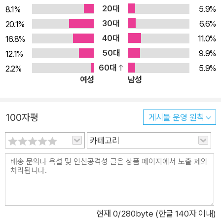
20대
다. 그 재치에 피식 웃기만 한 것이 아니라 많은 공감을 했다. 이
5.9%
8.1%
유는 이 말 안에 인간 특성의 한 단면이 들어 있기 때문이 아닐까.
30대
6.6%
20.1%
우리는 뉴스에서, 주변 사람들에게서, 그리고 자기 자신에게서 지
40대
11.0%
16.8%
치지 않고 실수를 반복하는 인간의 모습을 쉽게 본다. 그래서 이
50대
9.9%
12.1%
책은 친근하다. 바로 그런 우리의 모습을 조금 더 대규모로, 더 큰
60대
5.9%
2.2%
여성
남성
피해를 입히며, 아주 화려하게 저지르는 바보짓들을 담았기 때문
이다. 회계 장부에 계산을 조금 틀렸는가? 콜럼버스는 단위를 틀
려 지구 크기를 아예 잘못 알고 있었다. 다단계 회사에 다니는 친
100자평
게시물 운영 원칙
구가 귀찮게 구는가? 스코틀랜드의 패터슨은 식민지 건설로 온
국민에게 그릇된 바람과 허영을 불어넣어 국부의 반을 허공에 날
카테고리
려먹었다. 다른 사람의 말을 오해해 관계가 틀어졌는가? 호라즘
제국은 칭기즈칸의 편지를 잘못 읽어 지도에서 영영 사라지고 말
았다. 맞다, 걱정할 필요 없다. 우리 인간은 원래부터 그랬다. 예
술, 문화, 과학, 기술, 외교, 정치 등 10개의 주제로 정리한 이 실패
의 기록들을 읽고 있노라면 그나마 있던 인류애마저 저버리고 싶
현재
0
/280byte (한글 140자 이내)