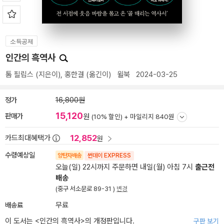
소득공제
인간의 흑역사
톰 필립스
(지은이),
홍한결
(옮긴이)
윌북
2024-03-25
정가
16,800원
15,120
판매가
원
(10% 할인) +
마일리지 840원
12,852
카드최대혜택가
원
수령예상일
양탄자배송
썬데이 EXPRESS
오늘(일) 22시까지 주문하면 내일(월) 아침 7시
출근전
배송
(중구 서소문로 89-31 )
변경
배송료
무료
이 도서는 <
인간의 흑역사
>의 개정판입니다.
구판 보기