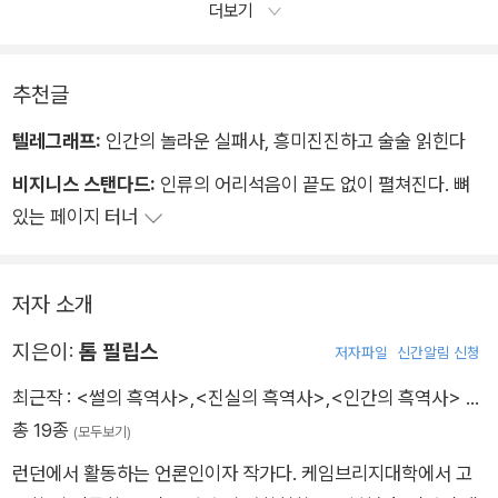
더보기
콜럼버스가 나타났을 때 타이노족도 같은 문제에 직면했다. 처음
몇 차례의 만남에서 타이노족은 신뢰를 보였고, 친절하고 후한 대
추천글
접으로 콜럼버스를 감탄시켰다. 낯선 이들에게서 친절하고 후
한 대접을 받았으니 콜럼버스 역시 인간된 도리에 맞게, 이렇
텔레그래프:
인간의 놀라운 실패사, 흥미진진하고 술술 읽힌다
게 일기에 적었다. ˝종으로 부리기 딱 좋겠다.˝ 그리고 며칠 더 생
비지니스 스탠다드:
인류의 어리석음이 끝도 없이 펼쳐진다. 뼈
각해보고는 이렇게 또 적는다. ˝병력 50명만 있으면 이들을 모
있는 페이지 터너
두 복속시켜 필요한일을 시킬 수 있을 것이다.˝ 정말 대단한 양반
이다.
저자 소개
지은이:
톰 필립스
저자파일
신간알림 신청
최근작 :
<썰의 흑역사>
,
<진실의 흑역사>
,
<인간의 흑역사>
…
총 19종
(모두보기)
런던에서 활동하는 언론인이자 작가다. 케임브리지대학에서 고