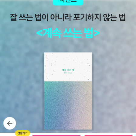
다. 금융 위기 이후 많은 민주국가에서 대중 영합적, 권위주의
적 정치인들이 부상했다.- P2591) 사람을 믿으면 좋다.2) 그런
데 너무 믿으면 안 된다!이건 인류사에서 두 사회가 만날 때마
다 항상 사람들을 딜레마에 빠뜨린 문제다. 역사 속의 사람들에게
는 안됐지만 막상 닥쳤을 때는어느 선택이 옳은지 알 길이 없
다. 오늘날까지도 우리는 이 문제의 해법을 찾지 못했다. 그래
도 과거 사람들의 선택을 되돌아보고 ‘에이, 그건 아니지‘ 하고 이
러쿵저러쿵 평가할 수는 있다.콜럼버스가 나타났을 때 타이노족
도 같은 문제에 직면했다. 처음 몇 차례의 만남에서 타이노족
은 신뢰를 보였고, 친절하고 후한 대접으로 콜럼버스를 감탄시켰
다. 낯선 이들에게서 친절하고 후한 대접을 받았으니 콜럼버스 역
시 인간된 도리에 맞게, 이렇게 일기에 적었다. '종으로 부리
기 딱 좋겠다.' 그리고 며칠 더 생각해보고는 이렇게 또 적는
다. '병력 50명만 있으면 이들을 모두 복속시켜 필요한일을 시
뒤로가
기
킬 수 있을 것이다.' 정말 대단한 양반이다.- P194너무 당연한 이