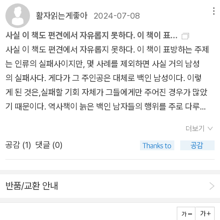
하면서도 유쾌하고 재미있게 이야기해나간다. 덕분에 심각한 주
활자읽는게좋아
2024-07-08
메뉴
제들에 대해 생생하면서도 재미있게 여러 바보짓을 알게 되지만,
덕분에 여러 사건들이 현재에도 일어날 수 있는 사건들임도 알게
사실 이 책도 편견에서 자유롭지 못하다. 이 책이 표...
된다.우리가 이 책을 낄낄거리며 재미있게 읽을 지라도, 우리도
사실 이 책도 편견에서 자유롭지 못하다. 이 책이 표방하는 주제
인간인 이상 이러한 흑역사를 다시는 반복해서는 안된다는 교훈
는 인류의 실패사이지만, 몇 사례를 제외하면 사실 거의 남성
을 이 책에서 얻어야 한다. 이게 역사를 배우는 의미일게다. 하지
의 실패사다. 게다가 그 주인공은 대체로 백인 남성이다. 이렇
만, 미국인들이 트럼프 1기를 겪고도 다시 대통령으로 당선시킨
게 된 것은,실패할 기회 자체가 그들에게만 주어진 경우가 많았
것이 나중에 인간의 흑역사 목록에 또 하나의 사건으로 추가되지
기 때문이다. 역사책이 늙은 백인 남자들의 행위를 주로 다루
않을까 걱정이 되기도 한다.
는 건 잘하는 일이라할 수 없지만, 이 책은 주제가 주제인 만큼 어
더보기
쩔 수 없지 않나 싶다.편향의 종말 : ???- P371888년, 시카고
공감 (
1
)
댓글 (0)
의 한 감리교 선교단체는 돈이 궁해 ‘순회형 헌금함‘이라는 개념
을 생각해냈다. 똑같은 내용의 편지를 1,500통 부쳤는데, 이 편지
를 받는 사람은 동전 한 닢씩만 보내달라, 그리고 똑같은 내용
반품/교환 안내
의 편지를 지인 3명에게 보내달라고 하는 내용이었다. 6천달러
가 넘는 돈이 들어왔다. 다만 같은 편지를 여러 번 받고 크게 화내