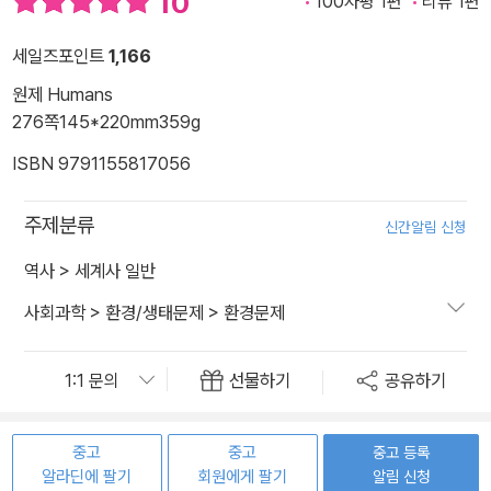
10
100자평 1편
리뷰 1편
세일즈포인트
1,166
원제 Humans
276쪽
145*220mm
359g
ISBN 9791155817056
주제분류
신간알림 신청
역사
>
세계사 일반
사회과학
>
환경/생태문제
>
환경문제
선물하기
공유하기
중고
중고
중고 등록
알라딘에 팔기
회원에게 팔기
알림 신청