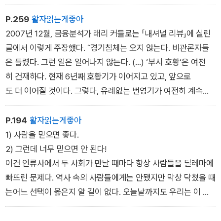
안 이어졌다. 금융 위기 이후 많은 민주국가에서 대중 영합적, 권
위주의적 정치인들이 부상했다.
P.259
활자읽는게좋아
2007년 12월, 금융분석가 래리 커들로는 「내셔널 리뷰」에 실린
글에서 이렇게 주장했다. ˝경기침체는 오지 않는다. 비관론자들
은 틀렸다. 그런 일은 일어나지 않는다. (…) ‘부시 호황‘은 여전
히 건재하다. 현재 6년째 호황기가 이어지고 있고, 앞으로
도 더 이어질 것이다. 그렇다, 유례없는 번영기가 여전히 계속되
고 있다.˝ 2007년 12월, 미국 경제는 침체기에 들어갔다(이 글
을 쓰고 있는 현재, 래리 커들로는 미국 국가경제위원회 위원장으
P.194
활자읽는게좋아
로 재임 중이다). 2008년, 손쉬운대출 관행이 재촉한 투기 거품
1) 사람을 믿으면 좋다.
이 마침내 꺼지면서 전 세계 주식시장이 폭락했다. 경기 침체
2) 그런데 너무 믿으면 안 된다!
가 전 세계적으로 여러 해 동안 이어졌다. 금융 위기 이후 많은 민
이건 인류사에서 두 사회가 만날 때마다 항상 사람들을 딜레마에
주국가에서 대중 영합적, 권위주의적 정치인들이 부상했다.
빠뜨린 문제다. 역사 속의 사람들에게는 안됐지만 막상 닥쳤을 때
는어느 선택이 옳은지 알 길이 없다. 오늘날까지도 우리는 이 문
제의 해법을 찾지 못했다. 그래도 과거 사람들의 선택을 되돌아보
고 ‘에이, 그건 아니지‘ 하고 이러쿵저러쿵 평가할 수는 있다.