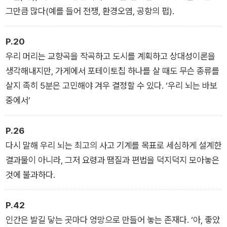
기라는 것을 깨닫게 한다.
그만큼 많다(예를 들어 전쟁, 환경오염, 공항의 펍).
예술, 문화, 과학, 기술, 외교 등 10개의 주제로 정리한 다방면의
P.20
역사적 사건과 서술은 마치 한 편의 영화를 보듯 우리를 끌어당긴
우리 머리는 교향곡을 작곡하고 도시를 계획하고 상대성이론을
다. 특히 저자의 유머러스한 필치가 먼저 주목받으면서 책은 출간
생각해내지만, 가게에서 포테이토칩 하나를 살 때도 무슨 종류를
과 동시에 영국 아마존 베스트셀러에 올랐고, 전 세계 30개국에
살지 족히 5분은 고민해야 겨우 결정할 수 있다. ‘우리 뇌는 바보
소개되었다. 생생한 지식의 향연, 톰 필립스의 담대한 강연이 시
중에서’
작되니 어서 앞줄에 앉으라. 인류의 그 화려한 대실패의 기록을
그저 재미있게 따라가다 보면 언뜻 우리 ‘인간’에 대해 통찰하는
P.26
순간이 올 것이다.
다시 말해 우리 뇌는 최고의 사고 기계를 목표로 세심하게 설계한
결과물이 아니라, 그저 요령과 땜질과 편법을 덕지덕지 모아놓은
것에 불과하다.
P.42
인간은 발길 닿는 곳마다 엉망으로 만들어 놓는 존재다. ‘아, 좋았