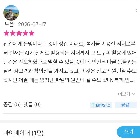
고 있어야 하며, 톰 필립스는 자신이 백인, 남성임을 잊지 않았다.
메뉴
그리고 이 책이 어쩔 수 없이 서양 백인들의 이야기가 주로 다뤄
노을
2026-07-17
졌음을 스스로 지적하고 있다. 우리가 지금에 이르기까지 지나온
궤적을 돌아보자. 이 책이 그런 것처럼 조금 비판적으로, 한 걸음
떨어져서. 전에는 몰랐던 많은 것들이 보일 것이다. 인류의 낯부
인간에게 문명이라는 것이 생긴 이래로, 석기를 이용한 시대로부
끄러운 실패사이지만 묘하게 희망적인, 그것이 이 책의 힘이다.
터 현재는 AI가 실제로 활용되는 시대까지 그 도구의 활용에 있어
인간은 진보하였다고 말할 수 있을 것이다. 인간은 다른 동물과는
달리 사고력과 창의성을 가지고 있고, 이것은 진보의 원인일 수도
있지만 어떨 때는 엄청난 파멸의 원인이 될 수도 있다. 특히 인간
은 자신의 뇌에 확증 편향이 존재하고 있어 자신의 오류를 깨닫는
더보기
것을 아주 질색한다. 우리는 어떤 행동을 일단 선택하면 그것이
공감 (
5
)
댓글 (0)
옳은 선택이었다는 믿음을 끝까지 놓지 않는 경향이 있고 이것은
집단사고와 소망적 사고가 더해져서 그야말로 엄청난 사고를 칠
때가 있다.이 책은 그러한 인간의 특성 때문에 생긴 흑역사를 모
쓰기
마이페이퍼 (1편)
아놓은 책이다. 저자는 인간의 역사에서 발생한 여러 참사를 신랄