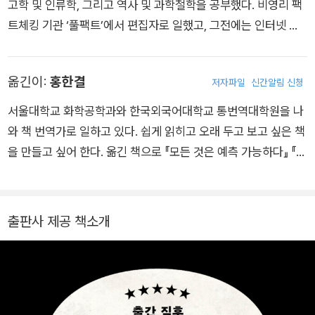
고학 및 인류학, 그리고 역사 및 과학철학을 공부했다. 비영리 팩
트체킹 기관 ‘풀팩트’에서 편집자로 일했고, 그전에는 인터넷 뉴
스 매체 《버즈피드》 영국판 편집장을 지내면서 중요한 이슈에 대
한 매우 진지한 기사와 우스갯소리 기사를 골고루 맡았다. 첫 책
옮긴이:
홍한결
저자파일
신간알림 신청
『인간의 흑역사』는 30개 이상의 언어로 번역되었고, 후속작 『진
실의 흑역사』는 세계 20개 지역에서 출간되며 베스트셀러 작가
서울대학교 화학공학과와 한국외국어대학교 통번역대학원을 나
로 떠올랐다.
와 책 번역가로 일하고 있다. 쉽게 읽히고 오래 두고 보고 싶은 책
을 만들고 싶어 한다. 옮긴 책으로 『모든 것은 예측 가능하다』 『삶
은 몸 안에 있다』 『한배를 탄 지구인을 위한 가이드』 『걸어 다니
는 어원 사전』 『먼저 우울을 말할 용기』 『인간의 흑역사』 등이 있
다.
출판사 제공 책소개