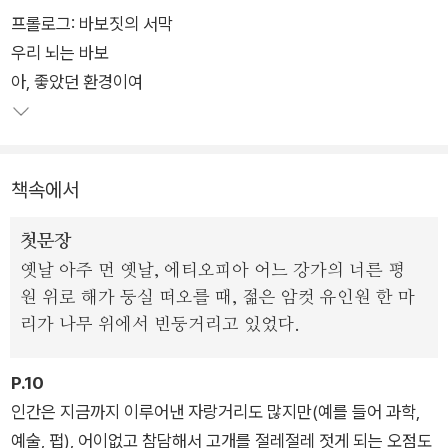
프롤로그: 바보짓의 서막
‘지적인 사람’이라는 뜻의 호모 사피엔스. 그 발생부터 현재까지,
우리 뇌는 바보
그러나 ‘전혀 지적이지 못했던 역사’를 파헤치는 역사책이 나왔
아, 좋았던 환경이여
다. 주변을 둘러보자. 뉴스를 봐도 좋다. 누구나 한번쯤 이런 생각
을 해봤을 것이다. 저 사람은 왜 저렇고, 세상은 어쩌다 이 모양이
됐을까? 인류가 지나온 그 화려한 바보짓의 역사는 여전히 반복
되고 있다.
책속에서
케임브리지대학에서 인류학과 사학, 과학철학을 전공하고 《버즈
첫문장
피드》 편집장을 지낸 저자 톰 필립스는 지금까지 역사책에서 볼
옛날 아주 먼 옛날, 에티오피아 어느 강가의 너른 평
수 없었던 신랄함과 유머, 충실한 연구로 우리를 다그치고, 독려
원 위로 해가 둥실 떠오를 때, 젊은 암컷 유인원 한 마
하고, 때로는 응원한다. 그가 기록한 역사는 말 그대로 흑역사의
리가 나무 위에서 빈둥거리고 있었다.
연속이다. 진시황, 히틀러, 마오쩌둥, 콜럼버스 등 우리가 아는 헛
짓거리의 대명사들부터 우리와 함께 살아가는 개개인의 치명적
P.10
인 흑역사까지 총망라했다. 그리하여 역사란 멀리 떨어진, 혹은
인간은 지금까지 이루어낸 자랑거리도 많지만(예를 들어 과학,
오래된 남의 이야기가 아니라, 피부에 와 닿는 우리의 현실 이야
예술, 펍), 어이없고 참담해서 고개를 절레절레 젓게 되는 오점도