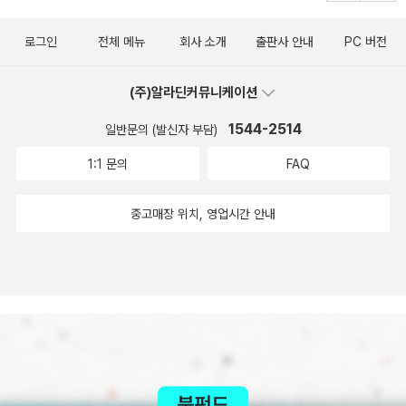
는 사람들이 많았다. ‘행운의 편지‘의 탄생이었다.- P2561929
년 10월 16일, 저명한 예일대 경제학자 어빙 피셔는 '주가가 영구
로그인
전체 메뉴
회사 소개
출판사 안내
PC 버전
히 지속될 고원 지대에 도달한 것으로 보인다'고 했다. 8일 후,손
쉬운 대출 관행이 재촉한 투기 거품이 마침내 꺼지면서 전 세계주
(주)알라딘커뮤니케이션
식시장이 폭락했다. 경제 불황이 전 세계적으로 여러 해 동안 이
1544-2514
어졌다. 금융 위기 이후 많은 민주국가에서 대중 영합적, 권위주
일반문의 (발신자 부담)
의적 정치인들이 부상했다.- P2572007년 12월, 금융분석가 래
1:1 문의
FAQ
리 커들로는 「내셔널 리뷰」에 실린 글에서 이렇게 주장했다. '경기
침체는 오지 않는다. 비관론자들은 틀렸다. 그런 일은 일어나
중고매장 위치, 영업시간 안내
지 않는다. (…) ‘부시 호황‘은 여전히 건재하다. 현재 6년째 호황
기가 이어지고 있고, 앞으로도 더 이어질 것이다. 그렇다, 유례없
는 번영기가 여전히 계속되고 있다.' 2007년 12월, 미국 경제
는 침체기에 들어갔다(이 글을 쓰고 있는 현재, 래리 커들로는 미
국 국가경제위원회 위원장으로 재임 중이다). 2008년, 손쉬운대
출 관행이 재촉한 투기 거품이 마침내 꺼지면서 전 세계 주식시장
이 폭락했다. 경기 침체가 전 세계적으로 여러 해 동안 이어졌