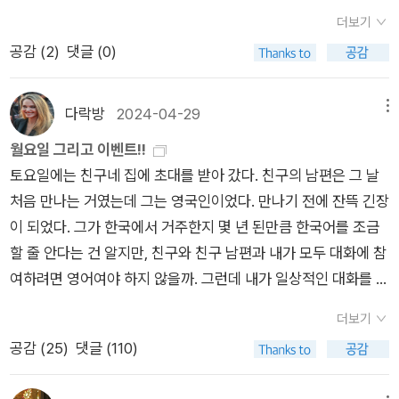
여한다. 그리고 바로 이 ‘굳이’로부터 책의 쓸모가 발생한다. 지
종이책 읽기의 특징인 건너뛰기·책등 읽기가 어렵거나 불가능하
문제에 대해 답을 구하고 싶다면, 그 때도 역시 책으로 향하면 된
않는 책은 꽤 많다. 서로 추키면서 글담을 쌓는 책이 갈수록 늘고,
더보기
은이가 꼽는, “지금도 책에서만 얻을 수 있는 것”들은 적지 않다.
며, 스크롤 읽기는 오늘날의 종이책보다는 수천 년 전 두루마리
다. 그러면 책은 나를 원하는 답이 있는 곳으로 데려가기도 하고
푸르게 숲빛인 책은 갈수록 준다. 살아가는 곳에서 읽고 쓰니까.
공감 (
2
)
댓글 (0)
우선 책은 “가치 있는 텍스트를 모은 방주”다. 이때 방주라 함은
펼쳐 읽기에 가까운 경험이다. - 맞아, 때때로 작가에게 빚진 기분
그보다 더 멀리 데려가기도 한다. 때로는 기대하지 않았던 완전히
삶터를 바탕으로 별을 매기니.ㅍㄹㄴ※ 글쓴이숲노래·파란놀(최
내가 찾는 정보만이 아닌, 그야말로 온갖 이야기들이 모여 있는
이 들 정도로 고맙다.이 번거로움이 만들어 내는 가치는 특히 참
새로운 길로 나를 데려가기도 한다. 저자의 책에 대한 의견에 모
종규) : 우리말꽃(국어사전)을 씁니다. “말꽃 짓는 책숲, 숲노
아카이브란 의미다. 그렇기에 우리는 책을 읽으며 원래는 생각지
고 도서나 입문서·논픽션의 경우 빛을 발하는데, 정보 가공 및 생
다락방
2024-04-29
메뉴
두 동의하면서 나는 꼭 한가지를 더하고 싶다.그건 책속에 '이야
래”라는 이름으로 시골인 전남 고흥에서 서재도서관·책박물관을
못했던, 그러나 혹은 그렇기에 꼭 필요했던 번뜩이는 통찰을 ‘우
산자의 입장에 국한해 보더라도 책만큼 ‘대단한 가성비’를 지닌
기'가 있다는 당연한 사실이다. SNS 를 통해 보여지는 단편적인
월요일 그리고 이벤트!!
꾸립니다. ‘보리 국어사전’ 편집장을 맡았고, ‘이오덕 어른 유
연히’ 발견하곤 한다. 알고리즘의 ‘필연성’에 대항하는 책의 ‘우연
매체는 좀처럼 찾아보기 힘들다. 나는 부지런한 학자·기자 들이
정보와 혹은 단편적 이미지들을 통해 우리는 그 게시물을 올린 사
토요일에는 친구네 집에 초대를 받아 갔다. 친구의 남편은 그 날
고’를 갈무리했습니다. 《새로 쓰는 말밑 꾸러미 사전》, 《들꽃내음
성’은 이처럼 당장 필요하지 않은 정보까지 ‘굳이’ 읽는 해찰의 경
어떤 주제에 대해 심도 깊은 조사와 연구를 거쳐 쓴 책을 보면 누
람의 인생에 대해 멋대로 추측하게 된다. 그들의 행복과 불행 가
처음 만나는 거였는데 그는 영국인이었다. 만나기 전에 잔뜩 긴장
따라 걷다가 작은책집을 보았습니다》, 《우리말꽃》, 《미래세대를
험에서 나온다. (이게 내가 발췌독을 하지 않고, 웬만해선 책을 끝
가 나 대신 취재를 해서 ‘엑기스’만 추출해 담아 놓은, 분에 넘치
난과 부유함을 순식간에 판단하게 되는거다. 그 사진 뒤에 그 사
이 되었다. 그가 한국에서 거주한지 몇 년 된만큼 한국어를 조금
위한 우리말과 문해력》, 《쉬운 말이 평화》, 《곁말》, 《곁책》, 《새
까지 읽으려는 이유이기도 하다.) 언제나 내가 찾으려는 책보다
는 선물꾸러미를 받아 안은 기분이 들기도 한다. 특히 그 책이 내
람의 기분과 행동이 있고 나아가 삶이 있다는 것까지 볼 수가 없
할 줄 안다는 건 알지만, 친구와 친구 남편과 내가 모두 대화에 참
로 쓰는 말밑 꾸러미 사전》, 《새로 쓰는 비슷한말 꾸러미 사전》,
그 옆에 꽂힌 책에 눈이 가는, 도서관 ‘서가의 법칙’도 마찬가지
가 오래도록 품었던 질문을 건드리고 있다면, 그 책의 가치는 감
다. 그러나 책에는 그 뒤에 있는 그 사람의 이야기를 들려준다. '루
여하려면 영어여야 하지 않을까. 그런데 내가 일상적인 대화를 할
《새로 쓰는 겹말 꾸러미 사전》, 《새로 쓰는 우리말 꾸러미 사전》,
다. 책은 ‘읽기’에서도 다른 매체는 줄 수 없는 독특한 경험을 선
히 환산하기 어렵다. 독자에게 말을 걸겠다는 마음으로 쓰인 글은
이스 어드리크'의 [사랑의 묘약]에서는 자신의 남편이 다른 여자
만큼의 영어 말하기가 가능한가 하면, 그건 아니란 말이지. 그래
《책숲마실》, 《우리말 수수께끼 동시》, 《우리말 동시 사전》, 《우리
사한다. ‘읽기’에서 책이 갖는 가장 큰 특징은, 심지어 ‘읽지 않
비록 어렵더라도, 왠지 모르게 어떻게 해서든 더 읽고 싶다는 마
더보기
를 사랑한다는 걸 알고나서 고통스러워하며 무얼할까 고민하다
서 미리 친구에게 '네가 통역은 해줄거지' 물었더랬다. 그런데, 이
말 글쓰기 사전》, 《이오덕 마음 읽기》, 《시골에서 살림 짓는 즐거
기’라는 선택지까지 존재한다는 점이다. 모바일의 ‘읽기’란 끊임
음이 들게 한다. 이런 글이야말로 ‘읽을 수 있는’ 텍스트의 본질일
공감 (
25
)
댓글 (110)
감자껍질을 벗기고 또 벗기는 여자가 나온다. 어떤 사람은 감자
통역이란 것이 해주다 보면 시간차가 발생하고 통역하기 전까지
움》, 《숲에서 살려낸 우리말》, 《마을에서 살려낸 우리말》, 《읽는
없는 간섭과 방해의 연속이다. 비단 엑스 버튼이 어디 있는지 돋
것이다. 즉 ‘중2도 이해할 수 있도록 써라’라는 것은 결국 ‘중2도
껍질을 벗긴다는 단순한 행위에 남편이 떠난 후의 고통을 담았다
는 외국어 생활자가 좀 배제되는 느낌이 좀 들어버리는 거다. 그
우리말 사전 1·2·3》 들을 썼습니다. blog.naver.com/hbooklov
보기를 들이대야 겨우 찾을 수 있는 끝없는 광고의 벽은 말할 것
읽고 싶은 마음이 들게 써라’와 다름없다. 정말로 내가 읽고 싶은