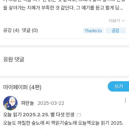
각해보지 못한 다른 관점을 보여주어 밑줄도 그어가면서 읽었다.
을 살아가는 지혜가 부족한 것 같단다. 그 얘기를 듣고 짧게 답해
기대한 걸 얻진 못했지만 얻을거라 생각하지 못했던 걸 얻었던 셈
줬다. 네 형을 보라고, 난 대한민국 평균에 비해 그래도 책을 많이
이다. 책을 읽으면서 독자가 저자의 생각에 온전히 동의하는 일이
더보기
읽는 축에 들 텐데, 내가 지혜롭거나 깊이를 갖춘 사람처럼 보이
얼마나 될까? 어느 정도 공감하더라도 또 어느 부분에서는 나랑
공감 (
4
)
댓글 (0)
냐고. 그러자 동생은 “아!” 하고 감탄인지 한탄인지 모를 말을 내
다르다는 생각을 하게 될 것이고, 고개를 끄덕이다가도 이건 좀
뱉더니 더 이상 내게 뭘 물어보지 않았다. 반쯤은 농담이었지만,
아닌데, 하게 되는 일이 일어나는게 독서가 아닌가. 그런데 '김지
마냥 실없는 소리는 아니다. 난 정말로 책 읽기가 대단한 자랑거
원'의 [지금도 책에서만 얻을 수 있는 것]에 있어서라면, 나는 독
리나 인간이 갖춰야 할 필수적인 덕목이 될 수 없다고 생각한다.
응원 댓글
자로서 저자의 생각에 백프로 동의했다. 이 책의 처음부터 끝까지
나는 책을 비교적 많이 읽고, 또 좋아하는 사람이지만, 그렇다고
김지원의 말은 하나도 틀림이 없었다.제목에서 짐작할 수 있는 것
현명하거나 성숙한 사람은 아니다. 오히려 예민하고, 서투르며,
처럼 김지원은 책의 효용에 대해 얘기한다. 우리나라 독서량이 매
비관적이고, 침울한 사람에 가깝다. 내게 책 읽기란 말 그대로 ‘배
쓰기
우 적다고 하지만, 그러나 사람들이 읽기 자체와 멀어진 것은 아
마이페이퍼 (4편)
운 도둑질’이 이것밖에 없어서 어쩔 수 없이 하는 일이다. 막말로
니며, 오히려 SNS나 유튜브, 인터넷의 기사등을 통해 읽기 자체
내가 다른 좋은 취미, 가령 공연 관람이나 스트릿 댄스를 좋아했
파란놀
2025-03-22
메뉴
는 더 늘었다는 사실부터 얘기한다. 그런데 독자가 읽기를 원하는
다면 지금보다 훨씬 밝고 건강한 사람이 되지 않았을까 종종 생각
건 양질의 글이라는 당연한 사실도. 대충 훑고 읽다 말게 되는 이
오늘 읽기 2025.2.25. 별 다섯 인생
한다. 말이 나왔으니 하는 얘기지만, 어쩌면 우리가 던져야 할
유는 수없이 만나게 되는 텍스트들이 모두 이 글과 저 글의 짜집
오늘도 까칠한 숲노래 씨 책읽기숲노래 오늘책오늘 읽기 2025.
질문은 “사람들이 왜 책을 읽지 않는가?”가 아니라 “왜 지금까지
기이며 그로 인해 글이 담고 있는 정보의 질이 현저히 떨어지기