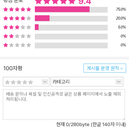
9.4
평점 분포
역시 그 세대의 일원이었기에 ‘지금 내게 정말 필요한 책’을 알아
75.0%
보고 활용하는 방식을 새롭게 정립할 수밖에 없었고, 그가 발행한
20.0%
뉴스레터는 바로 그 결과였기에 ‘좋은 글에 굶주려 있던 사람
5.0%
들’을 불러 모았습니다. 이 책은 총 3부로 구성되어 있습니다. ‘즐
0%
거운 읽기 경험’이 사라져 버린 현재의 텍스트 생태계를 분석하
0%
고, 이 시대에 왜 책이 ‘새로운’ 대안이 될 수 있는지를 이야기한
후에, 그런 책을 어떻게 하면 적소에 배치해 활용할 수 있는지 실
리적인 독서법을 소개합니다. 무언가를 끝없이 읽고는 있지만 ‘좋
100자평
게시물 운영 원칙
은 글’에 닿지 못해 점점 읽기에 지쳐 가는 사람, ‘문해력 논란’이
왜 제기되었는지 바닥부터 살펴보며 근본적인 해결책을 찾고 싶
카테고리
은 사람, 독서 권태기에 빠져 어떤 책을 어떻게 읽어야 하는지 고
민하는 사람, 일상의 질문에 답이 되는 책을 찾아 더 제대로 읽어
보고 싶어 하는 사람들께 일독을 권합니다.
현재
0
/280byte (한글 140자 이내)