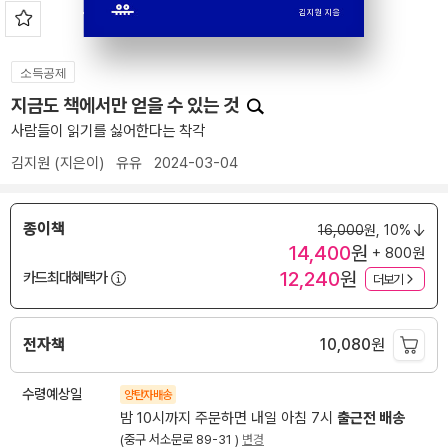
소득공제
지금도 책에서만 얻을 수 있는 것
사람들이 읽기를 싫어한다는 착각
김지원
(지은이)
유유
2024-03-04
종이책
16,000
원,
10%
14,400
원
+ 800원
12,240
원
카드최대혜택가
더보기
전자책
10,080
원
수령예상일
양탄자배송
밤 10시까지 주문하면 내일 아침 7시
출근전 배송
(중구 서소문로 89-31 )
변경