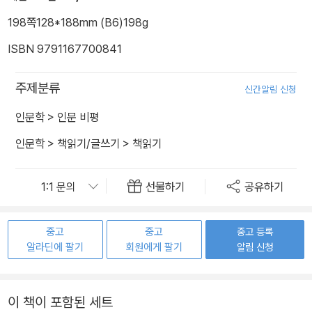
198쪽
128*188mm (B6)
198g
ISBN 9791167700841
주제분류
신간알림 신청
인문학
>
인문 비평
인문학
>
책읽기/글쓰기
>
책읽기
선물하기
공유하기
중고
중고
중고 등록
알라딘에 팔기
회원에게 팔기
알림 신청
이 책이 포함된 세트