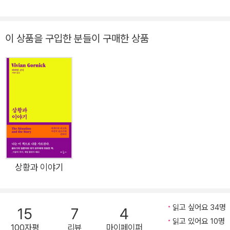
극적인 제목이 달린 일명 낚시 글, 읽는 사이사이 어김없이 나타
나는 달갑지 않은 광고, 출처 없는 통계, 근거 없는 주장. “풍요 속
이 상품을 구입한 분들이 구매한 상품
의 가난”이라는 말마따나 텍스트 생산량은 갈수록 늘고 읽을 만
한 글 찾기는 점점 더 어려워집니다. 저자는 텍스트가 그야말로
홍수처럼 쏟아지는 시대에 “읽을 수 있는(가독성)·읽을 가치가
있는(효용성)·읽는 재미(즐거움)가 있는” 글을 찾는 가장 쉬운 방
법은 책을 집어 드는 것이라고 말합니다. 책은 적어도 출처가 있
고, 저자가 명시된 만큼 믿고 읽어도 될 만한 지식이며, 광고의 방
해·알고리즘의 개입이 없는 읽기 경험을 선사하니까요. 당장 필요
한 정보가 있다고 해도 무가치한 텍스트 사이를 헤매며 끝없이 검
색하기보다 도서관에서 가서 알맞은 책 한 권을 찾아 읽는 게 훨
상황과 이야기
씬 경제적이라고 이야기합니다. 우리가 여전히 책을 읽는 이유이
지요. 시간이 곧 비용이라며 책 읽을 시간도 아껴야 한다는 사람
들에게 그럼에도 책을 권하는 이유입니다. 책은 ‘당연히 읽어야
읽고 싶어요 34명
15
7
4
하는 것’이 아니라 ‘문제 해결의 가장 좋은 도구’ 저자는 ‘읽는 재
읽고 있어요 10명
100자평
리뷰
마이페이퍼