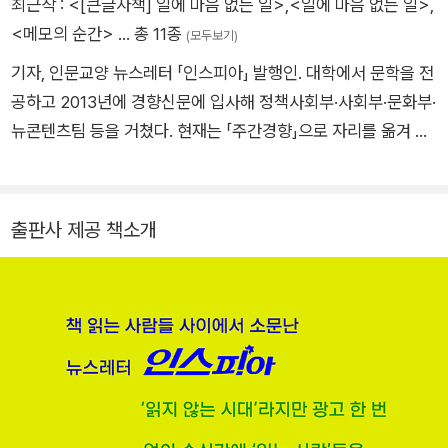
최근작 :
<[큰글자책] 일에 마음 없는 일>
,
<일에 마음 없는 일>
,
<메모의 순간>
… 총 11종
(모두보기)
기자, 인문교양 뉴스레터 「인스피아」 발행인. 대학에서 문학을 전
공하고 2013년에 경향신문에 입사해 정책사회부·사회부·문화부·
뉴콘텐츠팀 등을 거쳤다. 현재는 「주간경향」으로 자리를 옮겨 기
사를 쓰고 있다. 독자에게 ‘읽는 재미’와 ‘한 끗 다르게 생각하는
재미’를 전하고자 2021년 8월부터 2025년 7월까지 4년 동안
‘김스피’라는 닉네임으로 책을 기반으로 한 뉴스레터 인스피아를
출판사 제공 책소개
기획해 발행했다. 신·구간을 가리지 않고 한 편에 적게는 두 권,
많게는 네 권의 책을 묶어 다루면서, 혐오·노동·환경·AI·미디어 등
을 주제로 160여 편의 뉴스레터를 썼다. 텍스트 생태계와 미디어
전반에 관심이 많다. 읽기가 삶의 도구이자 더 나은 사회를 만드
는 도구가 되기를 꿈꾼다. 『지금도 책에서만 얻을 수 있는 것』 『메
모의 순간』을 썼고, 『책에 대한 책에 대한 책』 『에디터의 기록법』
을 다른 이들과 함께 썼다.