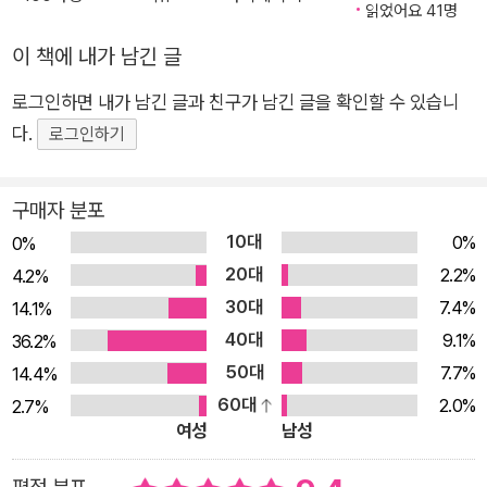
미’와 ‘한 끗 다르게 생각하는 재미’를 전하고자 2021년 책을 기
읽었어요 41명
반으로 한 뉴스레터 ‘인스피아’를 창간하고 지금까지 100편이 넘
이 책에 내가 남긴 글
는 이메일을 발행했습니다. 신·구간을 막론하고 한 편에 적게는 2
권 많게는 4권의 책을 묶어 다루면서, 혐오·노동·환경·AI·미디어
로그인하면 내가 남긴 글과 친구가 남긴 글을 확인할 수 있습니
등의 주제를 다뤘지요. ‘진지한 긴 글’로 채워진 이 뉴스레터는 광
다.
로그인하기
고 한 번 없이 읽는 사람들 사이에서 입소문을 타고 순식간에 5천
명이 넘는 구독자를 불러들였고, 뉴스레터에서 소개한 구간이 다
구매자 분포
른 독자들에게 재발견·재평가된 경우도 적지 않습니다. 저자의 독
10대
0%
0%
서 방식이 설득력을 얻은 것은 무엇보다 책을 ‘무조건 좋은 것’
20대
2.2%
4.2%
‘당연히 읽어야 하는 것’으로 규정 짓지 않았기 때문입니다. 책
30대
7.4%
14.1%
(읽기) 자체를 목적으로 삼은 것이 아니라, 선거법 개편·노키즈존
40대
9.1%
36.2%
·통화 스와프·비트코인 등 일상과 사회에서 마주하는 문제를 제대
50대
7.7%
14.4%
로 파악하는 데 가장 좋은 도구로서 책을 선택한 것이지요. 문해
60대
2.0%
2.7%
력 부족을 지적받는 세대에게 책은 어쩌면 제 가치를 제대로 인정
여성
남성
받을 기회조차 없었습니다. 책이 좋은 매체라는 것을 각각이 깨닫
기 전에 독서 의무부터 주어지는 경우가 보통이었으니까요. 저자