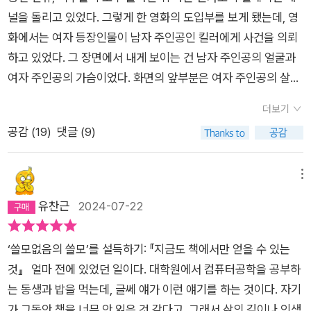
널을 돌리고 있었다. 그렇게 한 영화의 도입부를 보게 됐는데, 영
화에서는 여자 등장인물이 남자 주인공인 킬러에게 사건을 의뢰
하고 있었다. 그 장면에서 내게 보이는 건 남자 주인공의 얼굴과
여자 주인공의 가슴이었다. 화면의 앞부분은 여자 주인공의 살짝
드러난 가슴 그 뒤에 남자주인공의 얼굴인건데, 영화의 흐름으로
더보기
는 남자주인공이 여자등장인물의 이야기에 귀를 기울인다는 걸
공감 (
19
)
댓글 (9)
보여주려는 것 같았지만, 그걸 빙자해 시선을 여자의 가슴에 고정
시키려는 게 느껴졌다. 그게 너무 불쾌했다. 보다말고 이 장면에
서 내가 느끼는 불쾌함에 대해 설명해줄 책이 있지 않을까, 싶어
메뉴
나는 영화보기를 멈추고 내 책장 앞으로 가 섰다. 지금의 내 기분
유찬근
2024-07-22
을 적절하게 표현해준 어떤 책이 내 책장 안에 있을 것이다, 나는
그런 책을 아마도 미리 사두었을 것이다, 라고 생각한거다. 그렇
‘쓸모없음의 쓸모’를 설득하기: 『지금도 책에서만 얻을 수 있는
게 꺼낸 책은 '박정자'의 [시선은 권력이다] 였고 바로 그 자리에
것』 얼마 전에 있었던 일이다. 대학원에서 컴퓨터공학을 공부하
서 읽기 시작했다. 책은 내가 기대한 내용은 아니었지만, 그러나
는 동생과 밥을 먹는데, 글쎄 얘가 이런 얘기를 하는 것이다. 자기
생각하지 못했던 참신한 내용이어서 아주 재미있게 읽었고 또 생
가 그동안 책을 너무 안 읽은 것 같다고, 그래서 삶의 깊이나 인생