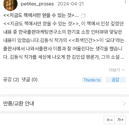
는 것을, 그 이야기를 책이 들려줄 수 있는 거다. 책에는 이야기가
래서 내가 직접 대화에 참여해야 세 명 동시 대화가 가능할 것 같
e
petites_proses
2024-04-21
메뉴
도 없고, 언론사가 독자의 편의를 위해 마련해둔 온갖 링크 역시
마음이 드는 글은 검색을 하고 사전을 찾아서라도 읽게 된다. 단
있다.정치를 한다는 사람이 장애인의 지하철 시위에 대해 비문명
은데, 나의 영어란...집에 도착해 내가 준비한 선물을 내밀고 집
때로는 피곤하게 느껴질 때가 많다. 하지만 책은 이런 간섭 없이
<<지금도 책에서만 얻을 수 있는 것>...
순히 평이한 단어를 쓰고 존댓말을 쓴다고 해서 읽고 싶은 글이
적이라 말했다는 자극적 기사가 나오면 그에 호응하며 역시 시위
구경을 조금 한 뒤에 우리는 스파클링 와인을 함께 마셨다. 영어
편하게, 어디서나 원하는 페이지에서 펼치고 접을 수 있다. 내키
<<지금도 책에서만 얻을 수 있는 것>>, 이 책에서 인상 깊었던
되는 것이 아니다. 반드시 상대방에게 직접 말을 거는 방식의 글
에 참여한 장애인들을 비난하는 목소리가 덧대진다. 그러나 '박경
생활자가 아닌 나는 너무나 영어를 말하기가 어색했고 그런데 말
지 않을 땐 그냥 안 읽으면 그만이다. 요컨대, 적어도 책을 상대
내용 중 한국출판마케팅연구소의 한기호 소장 인터뷰와 맞닿은
쓰기여야 한다. 배우 이청아는 문예지 『릿터』와의 인터뷰에서 종
석'의 [출근길 지하철]을 읽으면, 그 지하철 시위를 하기 전까지
하지 않는 것도 어색했다. 분명 영어생활자가 우리와 함께 있는데
로는, 내가 주도권을 100% 가져가는 폭력적인 관계가 가능하다.
내용이 있었습니다.김동식 작가의 <<회색인간>>이 ‘요다‘라는
이책을 읽는 이유에 대해 “광고 없이 글을 읽을 수 있어서”라고
장애인들이 얼마나 오래 수많은 방식으로 싸워왔는지를 알 수 있
영어를 말하지 않음에서 오는 어색함.. 그래서 조금씩 영어를 쓰
난 솔직히 이게 책을 읽는 가장 강력한 이유 중 하나라고 생각한
출판사에서 나와서출판사 이름과 잘 어울린다는 생각을 했습니
답했다. 세스 고딘은 “어떤 서비스가 무료라면 당신이 상품이라
다. 그런데 신경 쓰는 사람이 전혀 없었다는 사실도. 기사의 타이
려고 노력해보긴 했는데, 영어는 내가 한국말을 할 때처럼 쉽게
다. 솔직히 사람을 상대할 때, 우리는 얼마나 많은 것들을 신경 쓰
다. 김동식 작가를 세상에 나오게 한 김민섭 평론가, 그의 소설 6
는 의미”라고 말했다. 음, 근데 중반까지만 읽기로 했다, 이 책은.
틀만 보고 비난하기는 쉽고 우리는 몰랐을 때 혐오하기 쉽다. 그
나와주질 않았다. 머릿속에서 말하고 싶은 문장은 이미 완성되어
는가! 말투부터 표정까지 사소한 것 하나 하나 파악하며 상대방이
6편을 책으로 출간하고 선인세를 지불한 한기호 소장. ‘요다‘는
무슨무슨 독서법 같은 것은 내게 전혀 필요하지가 않은데...뒤로
러나 행위자의 행동 이면에 그 사람 고유의 이야기가 있었다는 소
있는데 그것이 영어로 제대로 나오지를 않고, 단어는 틀리고 아주
더보기
혹시 지루해하거나 기분 상하진 않았는지, 내가 뭐 실수한 건 없
한기호 소장이 운영하는 여러 출판사 중 하나라고 합니다. 한기로
갈 수록 그 이야기가 대부분인 듯 하여...
식까지 인터넷의 수많은 기사 오려붙이기 혹은 요약하기가 보여
그냥 엉망진창이 되는거다. 좋아하는 작가의 얘기를 비롯해 여러
공감 (
2
)
댓글 (0)
는지 강박적으로 되돌아보지 않는가. 책은 그럴 일이 없다. (나는
소장은 창비에서 <<나의 문화 유산 답사기>>, <<나는 빠리의
주지는 않는다. 우리가 '왜'를 더 알고 싶다면 책을 펼쳐야 한다.
이야기를 나누고 즐겁게 헤어졌는데, 다음날 오후쯤 갑자기 훅-
안 그러지만) 북북 줄을 치거나 모서리를 접어도, 메모를 남겨도,
택시운전사>>, <<소설 동의보감>> 등의영업자였다고 하시네
누군가의 생각없는 혐오에 휩쓸려가지 않기 위해서라도 책을 펼
충격이 밀어닥쳤다.와- 내 영어 진짜 엉망진창이었다 ㅋㅋㅋㅋㅋ
읽다가 이해가 가지 않거나 동의가 되지 않는 부분에 “이의 있
요. (편집자와는 다른가요?)<<지금도 책에서만 얻을 수 있는 것
쳐야 한다. 궁극적으로 우리가 알아야 하는 건 눈앞에 보이는 현
ㅋㅋㅋㅋㅋㅋ너무나 부끄럽다. 와 엄마, 나 영어가 너무 엉망진창
반품/교환 안내
소!”하고 딴지를 걸어도 아무도 뭐라 하지 않는다. 오히려 책과의
>>과 맞닿은 구절을아래 독서신문에 실린 인터뷰에서 발췌했습
상이 아니라, 그 현상의 뒤에 숨겨진 그 사람의 이야기인 것이다.
이어서 쪽팔리네, 라고 말했다. 엄마는 '네가 영어로 원래 말하는
관계에선 이런 식의 폭력성이 적극 권장되기까지 한다. 마음껏 폭
니다. ˝요즘 사람들이 책을 안 읽는다고는 하지만, 뭔가 다른 것을
그 이야기는 다른 무엇이 아닌 책이 들려줄 수 있다. 그게 사람들
사람이 아닌데 당연하지' 라고 하셨고, 와, 나 영어 너무 엉망진창
력적이어도 된다니, ‘무해함’이 미덕인 요즘 같은 시대에 이 얼마
많이 읽기 시작했어요. 우리가 알던 독서의 행위가 줄어든 것은
이 '굳이' 책을 쓰는 이유일 것이다. 그리고 책을 읽고자 하는 이유
이어서 진짜 부끄럽게 짝이없네, 했더니 남동생은 '뭐 하루이틀도