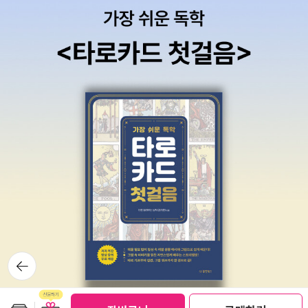
하나를 알고자 하면 조건없이 심지어 광고도 없이 그보다 많은 걸
금세 다 읽어냈는데 뭐 딱히 좋진 않았다.자, 그러면 약소한 책탑
하는 답이 뚝딱 나오는 요즘 같은 시대에 책은 지나치게 수고롭고
내어주는게 책이다. 김지원은 내내 그 얘기를 하고 있다.
으로 인한(응?) 특별 이벤트!!자, 내 친구는 남편과 나 사이에서
품이 많이 드는 매체가 되어버렸다. 물론 책이 갖는 강점은 확실
서로 못알아듣는 부분 통역도 해주면서 만나보니 느낌이 어떻냐
하다. 하지만 이는 모두 ‘쓸모’를 의식하지 않는 가운데 부수적으
고 묻기도 했다. 나는 너의 남편이 참 좋은 사람으로 보인다고 말
로 주어지는 것들이다. 우연히 얻게 되는 통찰도, 자유로운(혹은
했다. 만나보니 굉장히 선량한 느낌이었던 거다. 그렇다면 내 친
폭력적인) 읽기의 경험도, 각주를 길잡이 삼아 앎의 전선을 넓히
구의 남편은 나를 처음 본 소감을 뭐라고 말했을까요?가장 먼저
는 일도, 속도와 효율이 중시되는 지금은 지나치게 한가로이 느껴
맞히는 한 분에게 3만원 이하 원하는 책 한 권을 선물로 드리겠습
질지도 모른다. 요컨대, 책은 ‘쓸모’가 없기 때문에 ‘쓸모’를 갖
니다.힌트는 없습니다. 왜냐하면, 어쩌면 아주 쉽게 맞힐 수 있기
는, 지극히 역설적인 매체다. 『지금도 책에서만 얻을 수 있는 것』
땜시롱 ㅋㅋㅋㅋㅋㅋㅋㅋㅋㅋㅋㅋㅋㅋㅋㅋㅋㅋㅋㅋㅋㅋㅋㅋㅋ
과 비슷한 시기에, 역시 같은 유유출판사에서 나온 우치다 다쓰루
ㅋㅋ정답자 발표는 정답자가 나오는 날 하도록 하겠습니다. ㅋㅋ
의 『도서관에는 사람이 없는 편이 좋다』 역시 비슷한 이야기를 한
ㅋㅋㅋㅋㅋㅋㅋㅋㅋㅋㅋㅋㅋㅋㅋㅋㅋㅋㅋㅋ여러분, 고고씽, 달
다. 도서관은 근본적으로 ‘쓸모’를 위해 만들어진 공간이 아니라
려 달려!!
는 것이다. 따라서 도서관은 공공의 탈을 쓰고 있지만 민간에 위
탁한 일부 도서관이 그러하듯, ‘고객’을 더 불러 모으고 이들의 만
뒤로가
기
족도를 높이기 위해 흥미 위주의 책을 배치하거나 인스타그래머
블한 북카페가 되어서는 안 된다. 도서관이란 이곳과 저곳을 연결
보관함담기
선물하기