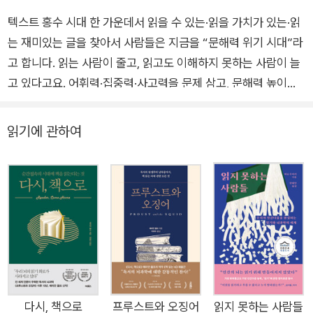
텍스트 홍수 시대 한 가운데서 읽을 수 있는·읽을 가치가 있는·읽
는 재미있는 글을 찾아서 사람들은 지금을 “문해력 위기 시대”라
고 합니다. 읽는 사람이 줄고, 읽고도 이해하지 못하는 사람이 늘
고 있다고요. 어휘력·집중력·사고력을 문제 삼고, 문해력 높이는
법에 관심을 기울입니다. 그런데 요즘 사람들이 글을 잘 읽지 않
는 것이 정말 문해력 문제일까요? 독자만의 탓일까요? 정말로 과
읽기에 관하여
거에 비해 글 읽는 시간, 읽는 글의 양이 줄어들었을까요? 『지금
도 책에서만 얻을 수 있는 것』은 이런 질문에서 시작하는 책입니
다. 저자는 이야기합니다. 요즘 사람들도 읽기를 싫어하지 않는다
고요. 사람들이 싫어하는 건 재미없는 글·가치 없는 글·어딘가에
서 복사-붙여넣기 해 온 출처 없고 신뢰성 없는 글이며, 이런 글은
시대를 막론하고 환영받지 못했다고요. 그런데 지금 우리의 읽기
경험 대부분은 온라인에서 이루어집니다. 온라인에는 즐겁고 유
익한 읽기를 방해하는 요소가 가득하지요. 원리를 알 수 없는 알
고리즘에 의해 눈앞에 나타난 맥락 없는 글, 클릭을 유도하는 자
다시, 책으로
프루스트와 오징어
읽지 못하는 사람들