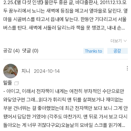
2.25.《별 다섯 인생》 물만두 홍윤 글, 바다출판사, 2011.12.13.모
사람들이 꼭 책을 읽어야 한다고 생각했나?”일지도 모른다. 다들
때문이라는 거다. 정보의 홍수 시대를 살고 있다고 하지만, 거기
두 꿈누리에서 노니는 새벽에 등짐을 메고서 옆마을로 달린다. 옆
책 좀 읽으라는 잔소리는 많이 들어보았겠지만 유튜브 좀 보라는
에 정말로 내가 가져갈 수 있는 진짜 정보는 얼마나 되는가. 정보
마을 시골버스를 타고서 읍내에 닿는다. 한동안 기다리고서 서울
잔소리는 들어본 적 없지 않은가. 책보다 유튜브가 못할 건 없다.
면에서도 그리고 지식 면에서도 저자가 연구하고 조사하고 깊이
버스를 탄다. 새벽에 서둘러 달리느라 책을 못 챙겼고, 내내 손글
적어도 요즘 사람들은 그렇게 생각할 것이다. 사람들이 책을 읽지
생각한 책만한 것을 따를 것은 없다고 얘기하는거다. 원천적 정
을 쓰면서 보낸다. 서울에서 내린 뒤에 장승배기에 들른다. 할배
않는다는 우리의 걱정은 그저 책이라는 매체가 (그 가치에 비해)
더보기
보, 정확한 정보가 거기, 책에 있다고. 책이야말로 정보의 순도가
책집인 〈문화서점〉에서 책을 한가득 장만하고서 품에 안는다. 부
훨씬 높은 평가를 받았던, 인류 역사에서 무척 짧고 예외적인 시
높다고 말이다.그뿐인가. 책은 지식을 얻는 최고의 수단이며 심지
공감 (
4
)
댓글 (0)
천 〈용서점〉으로 옮긴다. 오늘은 ‘발뺌’을 글머리로 삼아서 우리
기의 끝물을 살아가는 사람들의 호들갑은 아닐까. 김지원의 『지
어 읽는 동안 광고에 눈을 뺏기지 않아도 된다. 깊은 생각을 할 수
스스로 좀처럼 드러내기 어렵던 마음빛 한 자락을 풀어내는 노래
금도 책에서만 얻을 수 있는 것』은 이처럼 책이 더 이상 가치 있게
있도록 도와주고 하나를 얻으려고 펼쳤다가 곁가지로 뻗어가는
가 무엇인지 이야기한다. 《별 다섯 인생》을 오랜만에 되읽는다.
치니
2024-10-14
메뉴
여겨지지 않는 시대에 용감하게 책의 ‘쓸모’를 주장하는 책이다.
수많은 다른 것들을 얻도록 도와주기도 한다. 단순히 하나의 현상
우리는 누구나 읽고 쓰는데, 반갑거나 즐거운 삶도 읽거나 쓰며,
한데 그 이유가 재밌다. 책은 ‘쓸모’가 없기 때문에 오히려 ‘쓸
밑줄
을 보고 그치는게 아니라 왜, 어째서를 더 파고 들어가게 만드는
언짢거나 갸우뚱한 삶도 읽거나 쓴다. 빛나거나 사랑스러운 삶을
모’를 갖는다는 것이다. 오랫동안 《경향신문》에서 인문교양 뉴스
- 아이고, 이래서 전자책이 내게는 여전히 부차적인 수단으로만
것은 책이라야 가능하다. 그렇게 책에 대한 예찬에 이어 그 책에
읽거나 쓰며, 시늉이나 치레뿐인 삶을 읽거나 쓴다. 어느 때에 별
레터 “인스피아”를 발행해온 지은이가 정의하는 책만의 특징은
와닿았구먼 그래...읽다가 휘리릭 맨 뒤를 살펴보거나 재미없는
대해 알 수 있는 책의 서문과 그 책들이 잘 정리되어 있는 도서관
다섯을 매기는지 생각해 본다. 똑같은 책에 나도 나란히 별 다섯
‘굳이’로 요약할 수 있다. 요즘처럼 타자 몇 번 두드리고 클릭 몇
부분 건너뛰는 걸 좋아했었는데 최근 전자책만 보다 보니 그게 안
까지. 알고자 하는 정보를 얻기 위해 우리가 책을 도구로 삼는다
을 매길 수 있으나, 겉훑기라고 여기면 별 하나조차 못 매기고, 도
번만 하면 누구나 글을 쓸 수 있는 시대에, 책은 그걸 ‘굳이’ 엮어
됐어서 답답한 거였어! (각주도 마찬가지. 맨 뒤로 가서 보고 다시
면 언제나 그 이상을 가져가게 될거라는 거다.여기 어디 틀림이
무지 별 둘조차 못 매기겠구나 싶어도 눈치를 보면서 별 두셋을
서 일정한 리듬과 질서를 갖게 만든 뒤 종이에 찍어내 물성을 부
돌아오는 게 너무 귀찮다구요)오늘날의 모바일 스크롤 읽기에선
있을까. 나는 이 모든 책에 대한 말들에 동의한다. 나를 괴롭히는
붙이기도 한다. 땀값이 깃들지 않은 책은 없지만, 사랑이 흐르지