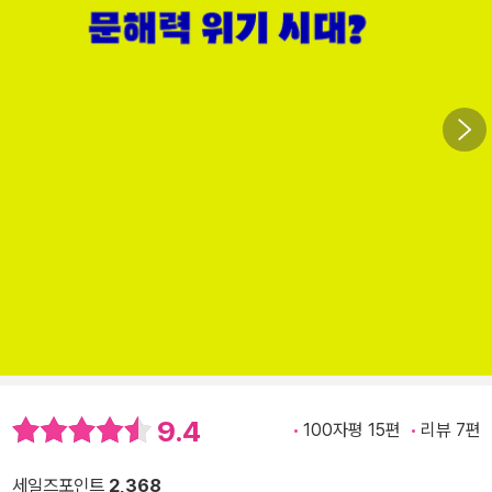
9.4
100자평 15편
리뷰 7편
세일즈포인트
2,368