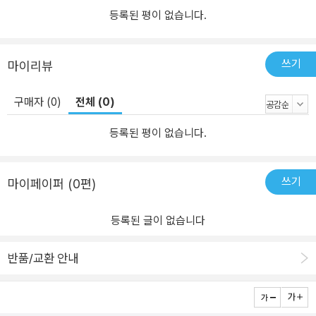
으로 식민지 시기에 창작된 소설들을 연구하고 있다. 주요 저서로는
등록된 평이 없습니다.
『타자들의 시공간을 열다－식민지 소설과 공감의 상상력』이 있고, 주
요 논문으로는 「이기영의 철학소설 연구」, 「근대 여학교 기숙사와 젠
더규율의 이중성」, 「테크노-파시즘의 문학적 형상화 연구」 등이 있다.
쓰기
마이리뷰
구매자 (0)
전체 (0)
등록된 평이 없습니다.
쓰기
마이페이퍼 (0편)
등록된 글이 없습니다
반품/교환 안내