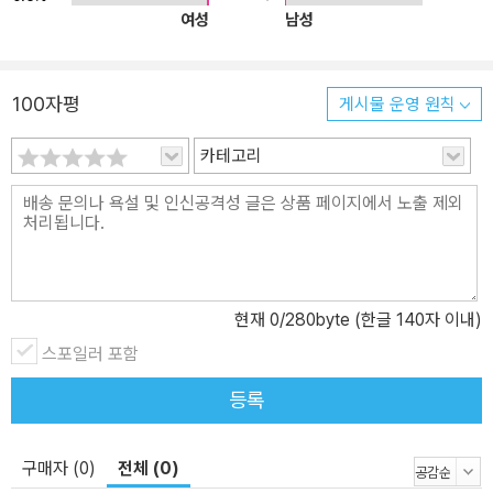
독일 마르부르크대학교에서 프리드리히 실러 연구로 박사학위를 받
적 읽기’에서는 저자의 의도 파악과 작품 이해를 넘어서 독자가 능동
여성
남성
았다. 현재 이화여자대학교 호크마 교양대학 부교수로 재직 중이다.
적으로 사고하며 텍스트를 읽는 훈련을 한다. 독자 자신의 지식과 경
저역서로 「프리드리히 실러의 미적 교육론 연구」(공저, 공역)가 있으
험에 입각하여 텍스트에 내포된 다층적 요소와 문제를 발견하고 대안
며, 논문으로는 「괴테의 지질학 연구와 문학적 담론」, 「미하엘 엔데의
100자평
을 모색할 뿐만 아니라, 개인적 혹은 사회적 현실에 적용해보고 다른
게시물 운영 원칙
환상소설 『끝없는 이야기』 연구」, 「과학의 고전읽기 교육사례 연구－
텍스트와 관련지어 해석의 확장을 시도한다.
카테고리
토머스 헉슬리의 로마니즈 강연 「진화와 윤리」를 중심으로」 등이 있
학생들은 이 책의 전체적인 내용을 익힘으로써 앞으로 전공하게 될
다. 진선영 이화여자대학교 국어국문학과 대학원에서 현대문학으로
학문과 의사소통 능력의 연관성을 이해하고, 소통 능력뿐 아니라 논
박사학위를 받았다. 현재 이화여자대학교 인문과학대학 국어국문학
리적 사고력을 향상할 수 있게 될 것이다. 나아가 스스로 함양해야 하
과 조교수로 재직 중이다. 대중문학에 대한 관심에서 출발하여 잊히
는 능력이 무엇인지 구체적으로 점검할 기회를 갖게 될 것이며, 스스
고 왜곡된 작가와 작품의 발굴에 매진하고 있으며 젠더, 번역 등으로
로 학술 공동체의 일원으로서 자신의 주장이나 견해를 자신 있게 표
연구의 영역을 확대하고 있다. 저서로는 『한국 대중연애서사의 이데
현할 수 있는 능력까지 키울 수 있을 것이다.
현재
0
/280byte (한글 140자 이내)
올로기와 미학』, 『최인욱 소설 선집』, 『송계월 전집』, 『김말봉 전집』
스포일러 포함
등이 있으며, 논문으로는 「김광주 초기소설의 디아스포라 글쓰기 연
구」, 「추문의 데마고기화, 수사학에서 정치학으로」, 「인조견을 두른 모
등록
럴리스트」 등이 있다. 황지영 이화여자대학교 국어국문학과 대학원에
서 현대소설로 박사학위를 받았다. 현재 이화여자대학교 인문과학대
구매자 (0)
전체 (0)
학 국어국문학과 조교수로 재직 중이다. 국가, 권력, 파시즘 등을 중심