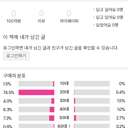
현대소설에 나타난 일본군 ‘위안부’ 서사 연구」, 「AI 시대 한국 문학,
자신의 생각을 논리적으로 구성하는 방법을 ‘논리적 글쓰기’를 통해
읽고 싶어요 0명
0
0
0
‘창조’하는 작가에서 ‘배치’하는 작가로의 이행」,「디지털 테크놀로지의
학습한다. 또한 개요 작성과 문단의 구성 요건에 대해 공부한 후 논리
읽고 있어요 0명
시대, 21세기 한국 소설의 새로운 지형도」 등이 있다. 김수경 이화여
적이고 설득력 있는 ‘시론 및 칼럼 쓰기’를 연습한다. 4장에서는 글쓰
100자평
리뷰
마이페이퍼
읽었어요 0명
자대학교 국어국문학과 대학원에서 고전문학으로 석사, 고전시가로
기 과정에서 요구되는 윤리적 태도를 중심으로 다양한 자료의 검색
박사학위를 받았다. 현재 이화여자대학교 호크마교양대학 부교수로
방법, 인용의 구체적 실제, 참고문헌 작성 방법, 올바른 문장 쓰기 등
이 책에 내가 남긴 글
재직 중이다. 저서로는 『고려 처용가의 미학적 전승』, 『규방가사, 공
‘실용적 글쓰기’를 집중적으로 살펴본다. 나아가 대학에서 요구되는
로그인하면 내가 남긴 글과 친구가 남긴 글을 확인할 수 있습니다.
유 소통 치유의 글쓰기』, 『노랫말의 힘』, 『시대, 작가, 젠더』(공저),
보고서의 다양한 유형과 특성을 알아보고 ‘보고서 쓰기’ 연습을 해본
로그인하기
『한국시의 미학적 패러다임과 시학적 전통』(공저), 『규방가사의 작품
다.
세계와 미학』(공저)이 있다. 김윤정 이화여자대학교 국어국문학과 대
읽기 중심으로 구성된 5~7장은 읽기의 의미와 방법론에 관한 이론적
학원에서 현대문학으로 박사학위를 받았다. 현재 이화여자대학교 인
측면과 작품 분석의 실제적 측면으로 구성된다. 우선 5장 ‘읽기의 의
구매자 분포
문과학대학 국어국문학과 조교수로 재직 중이다. 여성, 젠더, 2000년
미와 방법론’에서는 현대사회에서 책 읽기가 가지는 의미와 필요성에
10대
0%
1.5%
대 문학 등을 중심으로 연구하고 있다. 저서로는 『박완서 소설의 젠더
대해 학습한다. 무엇보다 고전 읽기의 의미와 목적, 구체적인 방법과
20대
0.4%
74.5%
의식 연구』, 『시대, 작가, 젠더』(공저), 『김유정 문학의 감정미학』(공
단계에 대해서 공부한다. 6장 ‘분석적 읽기’에서는 한 권의 책을 세밀
30대
1.5%
4.0%
저) 등이 있으며, 논문으로는 「김유정 소설의 정동 연구」, 「박완서 소
하게 읽어가면서 책에 담긴 저자의 의도를 정확하게 파악하는 훈련을
40대
1.0%
6.3%
설에 나타난 여성 혐오 연구」, 「애도 (불)가능의 신체와 문학의 정치
한다. 분석적 읽기는 텍스트의 사회 문화적 배경 이해와 예비 토론을
성」, 「테크노사피엔스의 감수성과 소수자 문학」 등이 있다. 이경희 이
거쳐 텍스트 깊이 읽기, 작품의 중심 주제 분석, 문제의식의 정리와 종
50대
2.7%
7.3%
화여자대학교 독어독문학과 대학원에서 20세기 문학으로 석사학위,
합 및 세부 주제 단평 쓰기, 에세이 쓰기 단계로 진행한다. 7장 ‘창의
60대
0.2%
0.6%