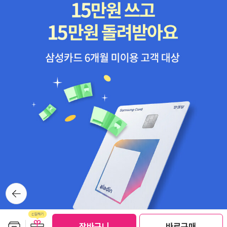
뒤로가
기
보관함담기
선물하기
선물하기
장바구니
바로구매