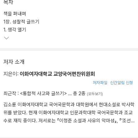
출판되었던 초판을 구성과 내용 측면에서 전체적으로 광범위하게 보
목차
강하고, 보다 다양한 형식의 연습문제를 포함했다. 이를 통해 학생들
책을 펴내며
이 ‘읽기-쓰기-말하기’라는 기본적인 능력의 기초를 확립하는 데서 나
1장. 성찰적 글쓰기
아가 ‘독서-작문-토론’의 유기적인 결합을 이룰 수 있도록 했다. 급변
1. 생각 열기
하는 사회에서 학생들이 책 읽기를 통해 비판적 사고 능력을 기르고,
토론을 통해 합리적 의사소통 능력을 계발하며, 나아가 자기만의 의
견을 정확히 글로 제시함으로써 대학에서 요구하는 교양인으로서의
소양을 기를 수 있게 돕고자 한다.
저자 소개
이 책은 총 7장으로 구성되어 있다. 먼저 쓰기 중심의 1~4장은 창의
적 표현 능력을 함양하고, 이를 글쓰기 소양ㆍ체제와 연계해 다양한
지은이:
이화여자대학교 교양국어편찬위원회
글쓰기로 구현하는 방법을 소개한다. 1장에서는 다양한 생각이 요구
저자파일
신간알림 신청
되는 21세기에 자신을 돌아보는 ‘성찰적 글쓰기’를 배운다. 글쓴이의
최근작 :
<통합적 사고와 글쓰기>
… 총 2종
(모두보기)
생각, 느낌, 세계관을 점검해 생각의 얼개를 만들고, 이를 ‘자기소개서
김소륜 이화여자대학교 국어국문학과 대학원에서 현대소설로 박사학
쓰기’를 통해 연습해본다. 2장에서는 주제문의 개념, 그리고 글쓰기와
위를 받았다. 현재 이화여자대학교 인문과학대학 국어국문학과 조교
유사한 절차를 가진 말하기 방식인 프레젠테이션, 토론, 토의를 이해
수로 재직 중이다. 저서로는 『이청준 소설과 사유의 악마성』, 『‘조선
함으로써 ‘소통적 글쓰기’에 대해 알아본다. 또한 문화 텍스트를 감상
어독본’과 국어 문화』(공저), 『텍스트 테크놀로지 모빌리티』(공저) 등
ㆍ이해하고 해석을 거쳐 가치 평가에 이르는 ‘문화 비평문 쓰기’를 통
이 있으며, 주요 논문으로는 「탈북 여성을 향한 세 겹의 시선」, 「한국
해 세계에 대한 자아의 문제의식을 드러내는 연습을 한다. 3장에서는