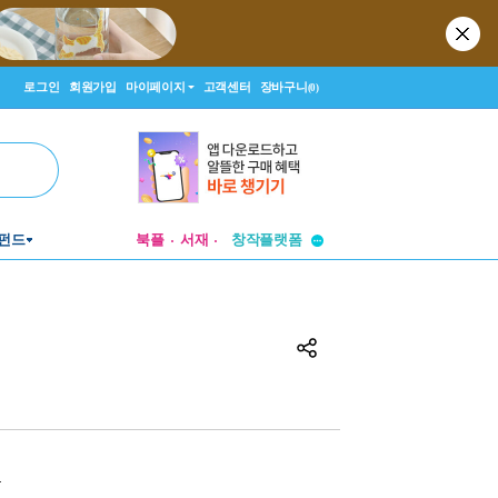
로그인
회원가입
마이페이지
고객센터
장바구니
(0)
투비컨티뉴드
창작플랫폼
펀드
북플
서재
투비컨티뉴드
원