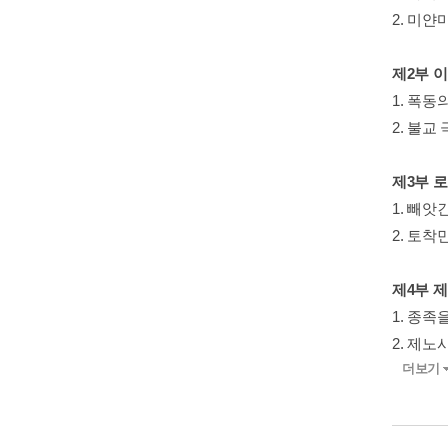
2. 미얀
제2부 
1. 폭동
2. 불교
제3부 
1. 빼앗긴
2. 토착
제4부 
1. 종족
2. 제
더보기