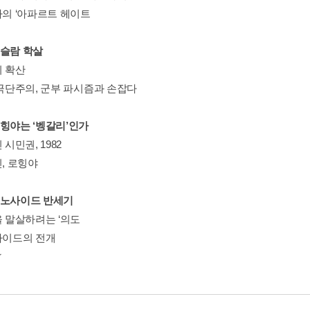
마의 ‘아파르트 헤이트
이슬람 학살
의 확산
 극단주의, 군부 파시즘과 손잡다
로힝야는 ‘벵갈리’인가
 시민권, 1982
민, 로힝야
제노사이드 반세기
을 말살하려는 ‘의도
노사이드의 전개