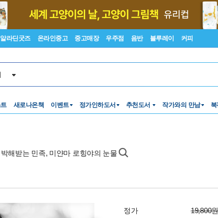
알라딘굿즈
온라인중고
중고매장
우주점
음반
블루레이
커피
서
스트
새로나온책
이벤트
정가인하도서
추천도서
작가와의 만남
북
 박해받는 민족, 미얀마 로힝야의 눈물
정가
19,800