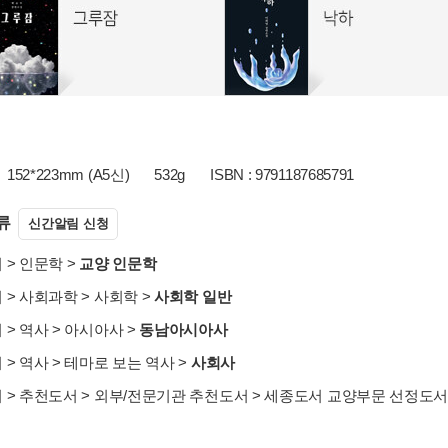
152*223mm (A5신)
532g
ISBN : 9791187685791
류
신간알림 신청
서
>
인문학
>
교양 인문학
서
>
사회과학
>
사회학
>
사회학 일반
서
>
역사
>
아시아사
>
동남아시아사
서
>
역사
>
테마로 보는 역사
>
사회사
서
>
추천도서
>
외부/전문기관 추천도서
>
세종도서 교양부문 선정도