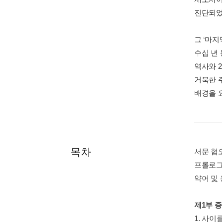
진단되었
그 ‘마
수십 년
역사와 
거북한 
배경을 
목차
서문 혐
프롤로그
약어 및
제1부 
1. 사이