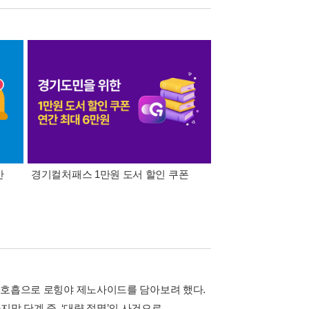
간
경기컬처패스 1만원 도서 할인 쿠폰
삼성카드가 쏜다! 알라
깊은 호흡으로 로힝야 제노사이드를 담아보려 했다.
막 단계 즉, ‘대량 절멸’의 사건으로