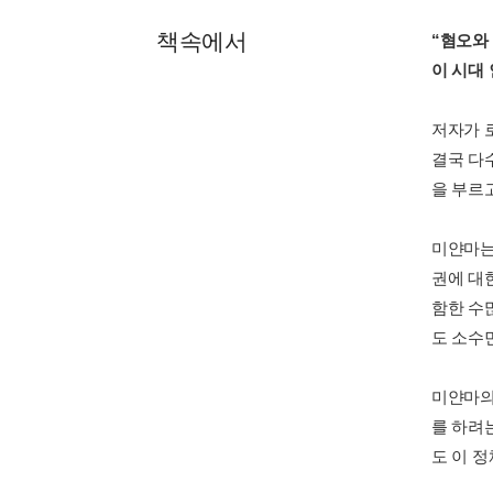
책속에서
“혐오와
이 시대
저자가 
결국 다
을 부르
미얀마는
권에 대
함한 수
도 소수
미얀마의
를 하려
도 이 