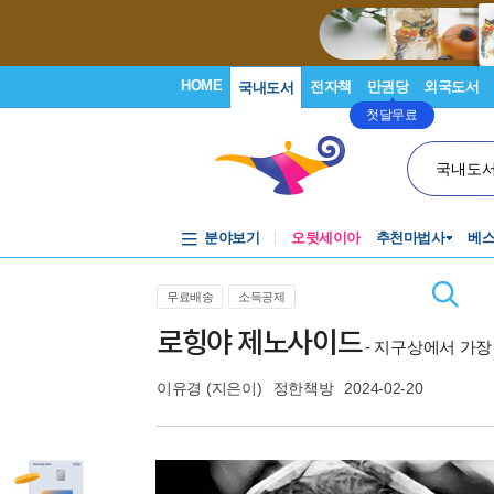
HOME
전자책
만권당
외국도서
국내도서
첫달무료
국내도
분야보기
오뒷세이아
추천마법사
베
무료배송
소득공제
로힝야 제노사이드
- 지구상에서 가장
이유경
(지은이)
정한책방
2024-02-20