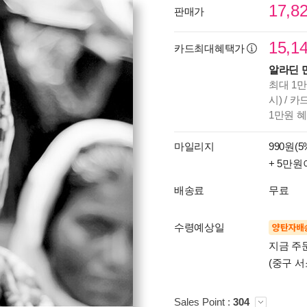
17,8
판매가
15,1
카드최대혜택가
알라딘 
최대 1만
시) / 
1만원 
마일리지
990원(5
+ 5만원
배송료
무료
수령예상일
양탄자배
지금 주
(중구 서
Sales Point :
304