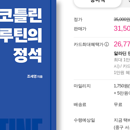
정가
35,000
31,5
판매가
26,7
카드최대혜택가
알라딘 
최대 1만
시) / 
1만원 
마일리지
1,750원(
+ 5만원
배송료
무료
수령예상일
지금 택배
(중구 서