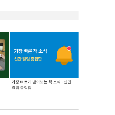
가장 빠르게 받아보는 책 소식 - 신간
경기컬처패스 1만원 
알림 총집합