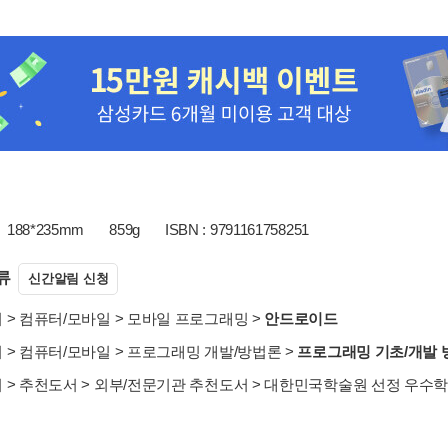
188*235mm
859g
ISBN : 9791161758251
류
신간알림 신청
서
>
컴퓨터/모바일
>
모바일 프로그래밍
>
안드로이드
서
>
컴퓨터/모바일
>
프로그래밍 개발/방법론
>
프로그래밍 기초/개발 
서
>
추천도서
>
외부/전문기관 추천도서
>
대한민국학술원 선정 우수학