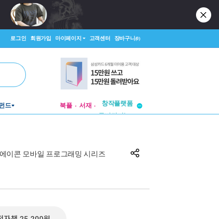
로그인
회원가입
마이페이지
고객센터
장바구니
(0)
펀드
북플
서재
투비컨티뉴드
창작플랫폼
투비컨티뉴드
에이콘 모바일 프로그래밍 시리즈