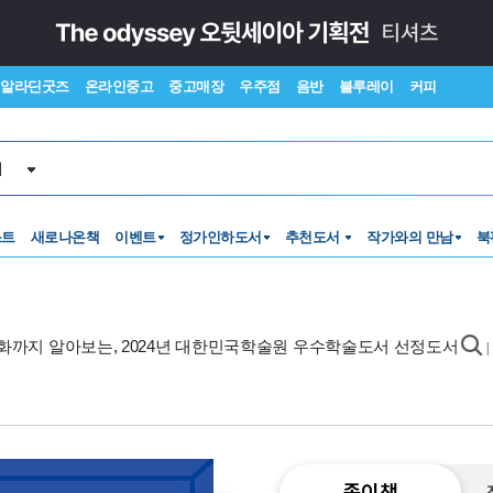
알라딘굿즈
온라인중고
중고매장
우주점
음반
블루레이
커피
서
스트
새로나온책
이벤트
정가인하도서
추천도서
작가와의 만남
북
심화까지 알아보는, 2024년 대한민국학술원 우수학술도서 선정도서
|
종이책