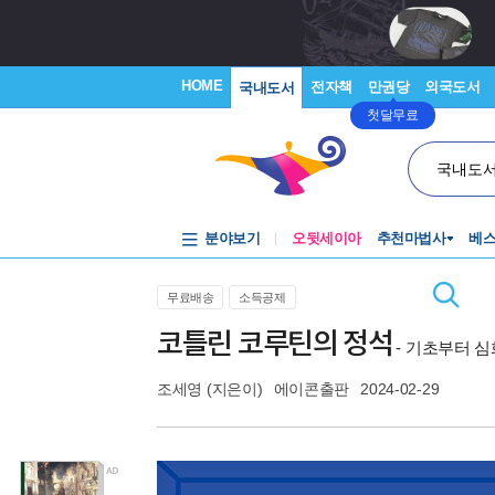
HOME
전자책
만권당
외국도서
국내도서
첫달무료
국내도
분야보기
오뒷세이아
추천마법사
베
무료배송
소득공제
코틀린 코루틴의 정석
- 기초부터 
조세영
(지은이)
에이콘출판
2024-02-29