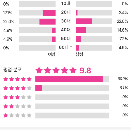
한 A의 삶은 어떨까? 오늘날 많은 직무가 주 40시간 안에 완료할 수
10대
0%
0%
없게 설계되어 있다. 이로 인해 초과 근무가 일상화되고 대다수 직장
20대
2.4%
17.1%
인이 시간 부족을 넘어 시간에 쫓기는 감각, 즉 시간 압박을 경험하게
30대
22.0%
22.0%
되었다. 여기에 긴 시간 일하는 걸 미덕으로 여기는 분위기와 성과 중
40대
14.6%
심의 문화가 더해져 휴식을 건너뛰는 사례도 늘었고, 그 결과 번아웃
4.9%
을 호소하는 사람이 나날이 증가하고 있다. B와 같은 사람들, 즉 자녀
50대
7.3%
4.9%
를 돌볼 시간과 집안일을 할 시간이 부족한 맞벌이 부부를 위해 돌봄
60대
4.9%
0%
인력을 확충하면 괜찮지 않을까? 최근 해법으로 제시되는 외국인 가
여성
남성
사 도우미를 고용하는 방식으로 말이다. 저자에 따르면 이 같은 ‘돌봄
의 외주화’는 자신의 자유를 위해 다른 사람의 자유를 침해하는 일이
9.8
평점 분포
며, “이러한 불공정한 분업은 저임금, 저숙련 서비스 직종에 지속적으
90.9%
로 머무르는 사람들이 있어야만 존속될 수” 있는 ‘제국주의적 삶의 방
9.1%
식’일뿐더러 문제를 근본적으로 해소할 수 없는 미봉책에 불과하다.
0%
이런 대책으로는 A와 같은 사람들만 증가하리라는 것이다. 이 같은
현실에서 자녀를 낳는 것은 ‘선택’으로 간주되고 아이를 돌보는 행위
0%
는 손해로 여겨진다. 사람들은 점점 더 아이 낳기를 기피하게 되고, 어
0%
린이와 청년이 줄어든 사회에서는 이들을 돌보는 시간을 경시하는 악
순환이 시작된다. 소위 ‘미래 세대’로 일컬어지는 어린이, 청소년, 청