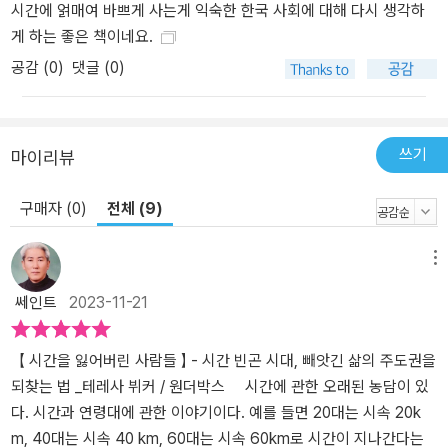
시간에 얽매여 바쁘게 사는게 익숙한 한국 사회에 대해 다시 생각하
을 느낀다. 자유 시간까지 어떻게 보낼지 계획하고 조직하는 것이다.
게 하는 좋은 책이네요.
저자는 이러한 현실에서 벗어나기 위해 일하는 시간과 자유 시간의
균형을 재조정할 급진적인 제안을 던진다. 100여 년 전, 독일의 기업
공감 (
0
)
댓글 (0)
가이자 사회 개혁가인 에른스트 아베는 일과 삶의 균형을 위해 ‘8시
간의 업무, 8시간의 수면, 8시간의 인간다움’을 주장했다. 아베의 3×
8 공식은 기본적으로 일하는 시간 만큼 자유 시간을 가져야 한다는
쓰기
마이리뷰
생각에서 탄생했다. 그가 주장한 대로 모든 사람이 노동하는 데 들인
시간과 같은 양의 자유를 누린다면 어떨까? 여기에 더해 직장에서의
구매자 (0)
전체 (9)
일뿐만 아니라 우리가 살아가는 데 필요한 돌봄과 집안일, 즉 재생산
활동 역시 ‘일’로 생각한다면? 우리 모두가 온전히 일하고, 쉬고, 사랑
메뉴
하기 위해 시간에 관한 새롭고 담대한 상상이 필요할 때! 다시 ‘인간의
모든 활동은 시간을 들이는 일’이라는 시간의 근본 특성으로 돌아가
쎄인트
2023-11-21
자. 시간 주도권을 일에 저당 잡힌 자본주의 사회에서 내 시간을 확보
하기 위해서는 다른 사람의 자유를 침해하는 수밖에 없다. 저자가 사
【 시간을 잃어버린 사람들 】 - 시간 빈곤 시대, 빼앗긴 삶의 주도권을
회 각 영역에서 ‘시간 불평등’을 조명한 이유가 바로 여기에 있다. “우
되찾는 법 _테레사 뷔커 / 원더박스 시간에 관한 오래된 농담이 있
리의 시간은 항상 다른 사람의 시간과 연결되어 있는 상호적인 것이
다. 시간과 연령대에 관한 이야기이다. 예를 들면 20대는 시속 20k
다. 우리가 다른 사람의 시간을 빼앗거나 그들의 시간을 우리 시간보
m, 40대는 시속 40 km, 60대는 시속 60km로 시간이 지나간다는