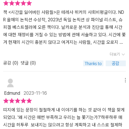
과, 가사를 전담하고 있는 이 현실에서 나의 일은 ‘해도 그만 안해도
낳지 않아도 우리가 어린이의 미래를 위한 책임에서 벗어나는 건 아
리는 평등한 사회로 갈 수 있음을 저자는 말한다. 일하는 시간을 늘여
그만’인 미니잡이 아니라라는 것을, 나의 돌봄과 가사에 할애되는 노
니다. 과거 현재 미래를 이어져 있으며 같이 사는 사회이므로. 보험보
야 한다는 우리나라의 현실속에서 마치 유토피아적 상상을 하게 만드
책 <시간을 잃어버린 사람들>은 테레사 뷔커의 사회비평글이다. ND
동(시간)은 ‘나 아니면 할 사람이 없어서’가 되지 않아야 함을 모두와
장제도를 인구가 줄어들 수록 유지하는 게 힘들다면, 우리는 무엇을
는 즐거운 책이자 고문을 당하는 듯 아픈 책이다. 우리나라는 퇴보하
R 올해의 논픽션 수상작, 2023년 독일 논픽션 상 파이널 리스트, 슈
함께 공유하고 싶다. #타임푸어 #노동 #돌봄 #사회문제 #워라밸 #
해야 할까. 작가는 말한다. 전세계 일어나는 기후 위기, 취업 문제, 저
는데 독일은 나아가는구나라는 씁쓸함. 시간을 정의하고 내 시간은
피겔 베스트셀러에 오른 책이다. 날카로운 분석과 진단을 통해 시간
현타 #사회학 #정치 #책사애 #책벗뜰 #책서평 #북리뷰 #양산독서
출생 등 모든 문제가 결국 시간의 문제라고. 학자 프리가 하우크는 잠
어디쯤 와 있는지, 내 노동은 정당한지, 어린이의 시간도 함께 고민해
에 대한 재정비를 거칠 수 있는 방법에 관해 서술하고 있다. 시간에 쫓
모임 #책스타그램 #북스타그램 #양산 #서창
자는 시간을 제외하고 16시간을 4시간씩 직업, 돌봄업무, 자유시간,
보고, 정치를 위한 시간, 시간의 자유가 있는 미래를 상상해보는 나만
겨 현재의 시간이 충분치 않다고 여겨지는 사람들, 시간을 오로지 나
사회정치적 참여 로 나누는 모델을 제안한다. 이게 무리하게 느낄 수
의 시간을 가져보자. 비록 당장 올 미래는 아니지만 나 스스로 내 시간
만의 것으로 만들고 싶은 사람들에게 추천해 주고 싶은 책이다. 시간
더보기
있지만 책을 다 읽고 나면, 우리가 자유롭고 함께 사는 사회를 만드려
을 체크해보고 무엇이 바뀌어야 할지 깊게 생각해 본다. 빼앗긴 삶의
은 그 자리 그대로 있지만 시대에 따른 시간 활용 가치는 달라진다. 책
공감 (
0
)
댓글 (0)
면 이런 시도가 꼭 필요하다는 생각이 든다. 이 책을 누구보다 정치하
주도권을 찾는 법을 함께 읽어보고 이야기 나누고 싶어지는 책이다.
에서는 시간에 대한 개념과 그에 따른 노동 환경에 대한 이야기를 다
는 사람들이 읽어야 한다고 생각하지만 모두가 읽어야 할 책이기도
루고 있다. 자본주의 사회를 살아가는 대부분 사람은 돈이라는 가치
하다. 마지막 챕터에서 모든 건 정치적이라고 한 문장에 동의한다. 앞
에 중점을 두고 살아가며 대부분의 시간을 '일'하는 데에 소비한다. 그
메뉴
서 행동하지 못한다는 생각에 항상 마음의 짐이 있다. 하지만 그래도
럼에도 다른 가치관을 따르고 있는 어떤 사람들의 모습을 통해 우리
Edmund
2023-11-16
이런 책을 읽고 나누고 모임을 만들고 얘기하고 옳다는 걸 하는 게 정
가 추구해야 할 가치에 대해 근본적인 물음을 제기한다. 지금 이 시간
치적인 참여라고 생각한다. 마지막으로 이 책을 읽으며 생각났던, 또
을 어떻게 이용하냐에 따라 현재가 달라지기 때문에 시간이라는 개념
책에서 언급했던 책들을 나눈다. 왜 이리 시간이 없지? 내가 문제인
에 대해 재정비가 필요하다고 말한다. 자신만의 시간을 가지기 힘든
띠지에 있는 문장이 절절하게 내 이야기를 하는 것 같아 이 책을 찾게
가? 생각하는 분들에게 이 책을 꼭 읽어보시라 추천한다. (챕터별로
이유는 과연 무엇일까. 어떤 이유로 인해 우리는 항상 시간에 쫓기며
되었다. '왜 시간은 매번 부족하고 우리는 늘 쫓기는가?'하루하루 매
책을 덧붙입니다. )1.시간은 왜 늘 부족한가? 24/7 잠의 종말 (절판)
살아가며 또 왜 시간이 항상 부족한 것인지 생각할 시간도 부족하다.
시간을 허투루 보내지는 않으려고 항상 계획하고 내 스스로 절제하