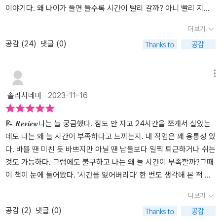
다 덜 중요하게 생각하거나 그들의 시간에 대해 아주 형편없는 보수
이야기다. 왜 나이가 들면 들수록 시간이 빨리 갈까? 아니 빨리 지나
를 지불한다면, 이 사람들은 우리보다 덜 자유롭다.” 이러한 시간 불
간다고 느낄까? 남은 생의 모래시간이 점점 줄어든다는 마음 때문일
더보기
평등을 끊어 내기 위해 저자는 8시간의 수면 시간을 제외한 16시간
까? 체감으로 느끼는 시간보다 실제로 일상에서 만나게 되는 시간에
을 각각 유급 노동, 돌봄, 문화 활동, 정치 활동에 각각 4시간씩 할당
공감 (
24
)
댓글 (0)
대한 이야기는 만만치 않다. 시간은 누구에게나 공평하게 주어져 있
하는 프리가 하우크의 ‘4-in-1 모델’과, 모든 사람에게 일종의 안식년
지만, 왜 대부분의 사람들은 ‘시간부족’속에서 살아가고 있는가가 의
처럼 활용할 수 있는 9년의 선택적 시간을 제공할 것을 주장한 카린
문점이다. 자기계발분야에서 ‘시간관리’도 한 몫을 차지한다. 성공한
메뉴
유르크지크와 울리히 뮈켄베르거의 ‘선택적 시간 모델’을 제시한다.
사람들의 공통점은 ‘시간관리’를 잘해서라나 어떻다나. 그럼 죽었다
근로 시간 단축 논의에서 주로 제기되는 주 4일 노동을 넘어서는 이
솔라시네마
2023-11-16
깨어나도 시간 관리는커녕 잠 잘 시간도 부족한 사람들은 성공하곤
주장들을 두고 누군가는 허무맹랑한 유토피아를 꿈꾼다고 비판할지
거리가 멀다는 이야기인가? 독일의 저널리스트인 저자는 이 책을 통
도 모르지만, 저자는 ‘유토피아로 나아가기’라는 제목을 단 마지막 장
해 시간부족의 원인을 다각도로 분석한다. 국가나 사회 속에서 시간
📝 𝑹𝒆𝒗𝒊𝒆𝒘나는 늘 궁금했다. 잠도 안 자고 24시간을 쪼개서 살았는
에서 이 비판에 정면으로 맞선다. “직업 활동을 중심에 두는 시간 문
을 어떻게 분배하고 어떻게 사용하고 있는지, 시간의 가치를 어떻게
데도 나는 왜 늘 시간이 부족하다고 느끼는지. 내 직업은 꽤 융통성 있
화를 거부한다는 건 아무것도 하지 않겠다는 뜻이 아니라 새롭고 자
측정하고 어떻게 경험할 수 있는지는 ‘정의justice’와 관련된다고 언
다. 바쁠 땐 미친 듯 바쁘지만 아닐 땐 남들보다 일찍 퇴근하거나 쉬는
유로운 삶을 선택하겠다는 걸 의미한다.” 여전히 저자의 주장이 허무
급한다. 사람들이 저마다 다르게 ‘시간빈곤’과 ‘시간주권’을 경험하는
것도 가능하다. 그럼에도 불구하고 나는 왜 늘 시간이 부족할까?그때
맹랑한 소리로 들린다면 시간의 또 다른 특성, 가장 중요한 속성을 생
이유는 우연이 아니라 사회적 권력구조에 따라 달라진다는 것이다.
이 책이 눈에 들어왔다. '시간을 잃어버리다' 한 번도 생각해 본 적 없
각해 보길 바란다. “이 순간 우리 삶의 모든 시간은 저축할 수도 없고
저자는 시간은 왜 늘부족한가?를 화두로 현 사회의 ‘노동시간’이 갖고
는 표현이었다. 부족한 게 아니라 잃어버린 거였다니! 저자는 독일 사
더보기
나중을 위해 돈으로 바꿀 수도 없다”는 자명한 사실을. 오늘이 인생의
있는 문제점(국가마다 약간씩 다르긴 하지만)에서 시간부족이 사회
람이었지만 우리나라에 대입해도 충분히 이해 가능한 이야기였다. 물
마지막 날이라면 당신은 어떤 선택을 할 것인가? 바로 지금, 시간 주
공감 (
2
)
댓글 (0)
적불평등의 단면이라는 것을 강조한다. ‘돌봄을 위한 시간’에선 육아
론 통계나 이런 부분은 다를 수 있지만.누군가는 미라클 모닝을 하라