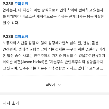
수를 지불한다면, 그 사람들은 우리보다 덜 자유롭다. 내가시간을 다
의존하는 사람들이 부유한 사람들이라는 것이다. ˝ 이러한 불공정한
P.338
꼬마요정
루는 방식이 다른 사람의 삶에 어떤 영향을 끼치는지 질문해야 한다.
분업은 저임금, 저숙련 서비스 직종에 지속적으로 머무르는 사람들이
압하는지, 나 자신이 어떤 방식으로 타인의 착취에 관여하고 있는지
시간 부족에서 벗어날 방법은 개인이나 협소한 집단에서찾을 수 없
있어야만 존속될 수 있다. 부유한 국가에서 이러한 일자리를얻으려는
를 이해해야 비로소전 세계적으로든 가까운 관계에서든 평등이실현
다. 그러기엔 우리의 시간은 서로 너무 밀접하고 다양한방식으로 연
사람들을 계속 공급하려면, 세계의 어느 지역이 영구적으로 위기 상
될 수 있다.
결되어 있다. 시간으로 서로 얽힌 관계를 풀어헤쳐 소수가 아닌 다수
태에 처해있거나 적어도 현저히 가난한 상태여야 한다. 전세계 모든
를 위한 공통의 해결책을 찾아 시간을 재구성할 때, 우
사람이 잘 살고, 교육받고, 직업을 택하고 그 여건을 형성하는 데 아무
P.336
꼬마요정
런 관심이 없는 삶, 그것이 바로 제국주의적 삶의 방식이다. 이러한 맥
노동자의 시간을 점점 더 많이 점령해가면서 삶의 질, 건강, 돌봄,
락에서 전 세계적 사회 정의와 세계 평화는 부유한국가의 일상적인
인간관계, 생태적 균형을 갉아먹는 경제는 누구를 위한 것일까? 이러
생활에 아무런 도움이 되지 않는다.
한 발전 중심 사고는 민주주의의 가치와 양립할 수 있을까? 인류학자
이는 국가 차원에서도 마찬가지다. 즉 우리 자신의 습관을 바꾸거나
제이슨 히켈(Jason Hickel)은 ˝자본주의 반민주주의적 성향을가지
포기하며 새로운 공존 모델을 실현하고자 할 때 정의로운 시간 문화
고 있으며, 민주주의는 자본주의적 성향을 가지고 있다˝라고쓰고 있
를 발전시킬 수 있다. 어린이집, 사회복지 및 돌봄 분야 근로자가 더
다. 그의 논지는 노조가 잘 조직되어 있는 부문의 근로자들이 근로시
나은 보수를 받게 하려면 세금 등을 통해 공공 예산을 재분배하거나
간 단축 등을 통해 기업 이윤의 상당 부분을 자신의 몫으로 얻는다는
늘려야 한다. 사회 전체에 걸친 돌봄이 실현된 진정한 돌봄 공동체는
더보기
사실을 통해 뒷받침된다. 그렇기 때문에 기업들은 지속적으로 노동조
지금까지 무급 돌봄 노동을 피했던 사람들이 돌봄 활동을 더 많이 이
합 설립을 막아서고 있다.
행하고, 모든 사람이 돌봄 행위를 삶의 일부로 여길 때에만 공정하게
저자 소개
조직될 수 있다. 경제적 격차가 어떻게 사람들을 억