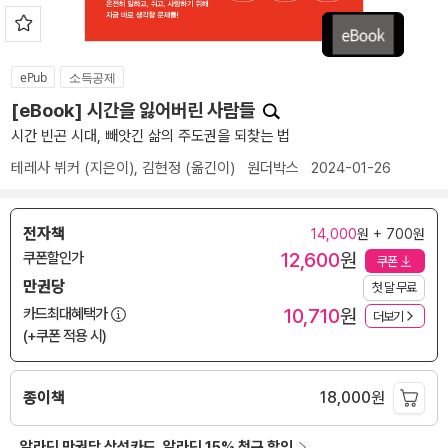
ePub
소득공제
[eBook] 시간을 잃어버린 사람들
시간 빈곤 시대, 빼앗긴 삶의 주도권을 되찾는 법
테레사 뷔커
(지은이),
김현정
(옮긴이)
원더박스
2024-01-26
전자책
14,000
원 + 700원
12,600
원
쿠폰할인가
쿠폰
만권당
첫 달 무료
10,710
원
카드최대혜택가
더보기
(+쿠폰 적용 시)
종이책
18,000
원
알라딘 만권당 삼성카드, 알라딘 15% 청구 할인