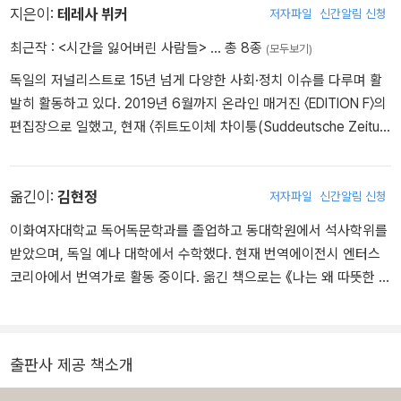
지은이:
테레사 뷔커
저자파일
신간알림 신청
최근작 :
<시간을 잃어버린 사람들>
… 총 8종
(모두보기)
독일의 저널리스트로 15년 넘게 다양한 사회·정치 이슈를 다루며 활
발히 활동하고 있다. 2019년 6월까지 온라인 매거진 〈EDITION F〉의
편집장으로 일했고, 현재 〈쥐트도이체 차이퉁(Suddeutsche Zeitun
g)〉에 정기 칼럼 ‘급진적 자유(Freie Radikale)’를 기고 중이다. 2017
년 ‘올해의 저널리스트’로, 2019년과 2022년에는 문화 부문 올해의
저널리스트로 선정되며 ‘독일에서 가장 영향력 있는 언론인’, ‘오늘날
옮긴이:
김현정
저자파일
신간알림 신청
가장 흥미로운 페미니스트 목소리 중 하나’라는 평을 받고 있다. 201
이화여자대학교 독어독문학과를 졸업하고 동대학원에서 석사학위를
6년 쾰른 집단 성폭행 사건이 발생하자 동료 페미니스트들과 성폭력
받았으며, 독일 예나 대학에서 수학했다. 현재 번역에이전시 엔터스
및 인종 차별에 반대하는 ‘#ausnahmslos(예외 없음)’ 해시태그 운동
코리아에서 번역가로 활동 중이다. 옮긴 책으로는 《나는 왜 따뜻한 대
을 벌였고, 이 활동은 클라라 제트킨 여성상(Clara-Zetkin-Frauenpr
화가 힘들까》, 《세상은 이야기로 만들어졌다》, 《걱정 해방》, 《나이
eis) 특별상을 수상했다. 두 아이의 어머니로 일과 돌봄의 양립을 모
든다는 것에 관하여》 등 다수가 있다.
색하며 일, 정의, 권력, 성적 자기결정권, 가족 정책, 아동 권리 등을
주제로 한 다양한 콘퍼런스 및 토크쇼에서 사회 문제를 진단하고 해
출판사 제공 책소개
결책을 제시하고 있다.