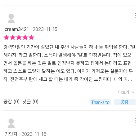
터별로 효과적인 해결점들을 시원하게 제시하기도 한다. 여전히 많
무엇이 필요한지 근거를 들어 주장하는 책이다. 노동, 돌봄, 자유 시
은 사람들이 다른 사람의 시간을 자기 시간으로 생각하거나 가치가
간, 어린이, 정치 등으로 나눠 살펴보고 독일의 현실을 보여주는 관련
메뉴
덜 하다고 여기는 것을 정상이라고 생각하는 듯하다. 권력이 차이는
자료와 학자들의 주장도 나와서 찬찬히 읽는데 시간이 꽤 걸렸다. 그
cream3421
2023-11-15
바로 이렇게 생겨난다. 46 우리는 노동시간에 대해 논의할 때, 좋은
만큼 공부하고 느낀 점도 많았다. 우리는 시간을 많이 들이지 않고 무
근무 조건을 조성하는 데만 신경 쓸 것이 아니라 직업 활동이 모든 사
엇이든 할 수 있는게 좋은 거라고 생각한다. 바쁘니, 청소도 돈을 써서
회구성원에게 영향을 준다는 사실을 인식하고 이를 고려해야 한다. 8
하고 밥도 빨리 먹고 미라클 모닝을 하며 잠을 줄인다. 개인이 노-력
경력단절인 기간이 길었던 내 주변 사람들이 하나 둘 취업을 한다. ‘일
5 더 많은 평등을 실현하기 위해 여성은 100년 전에 만들어진, 돌봄
하면 잠도 줄이고 자기계발하고 일도 열심히 하면 성공할 거라고. 하
해야지’ 라고 말한다. 소득이 발생해야 ‘일’로 인정받는다. 집에 있으
책임이 없는 사람들의 전형적인 직업을 기준으로 삼는 근로 시간에
지만 저자는 그건 잘못되었다고 아니라고 말한다. 우린 그와 반대로
면서 돌봄을 하는 것은 일로 인정받지 못하고 집에서 논다라고 표현
자신을 맞춰야 한다. 이처럼 전일제 일자리 규범의 핵심은 차별이다.
일하는 시간은 줄이고 서로를 돌보며 자유 시간과 정치에 참여하는
하고 스스로 그렇게 말하는 이도 있다. 아이가 가져오는 설문지에 무
124 자녀가 없어야만 자유롭다면 이는 무언가 단단히 잘못된 것이
시간도 필요하다고. 아마 대부분은 이게 가능한 일이냐고 반문할 거
직, 전업주부 란에 체크 할 때는 내가 좀 작아진 느낌이다. 나의 가치
아닐까? 254 아이와 노인, 일이 우리의 시간을 빼앗는 것이 아니다.
다. 하지만 저자의 글에 따르며 독일에서 제대로 일자리를 분배한다
를 찾는다 라는 미명하에 취업을 해서 나가지만 실상은 돈이다. 돈으
더보기
우리의 시간이 늘 부족한 이유는 큰 책임을 져야 하거나 해야 할 일이
면 일자리는 늘리며 시간을 줄일 수 있다. 지금 우리나라는 핵개인의
로 나의 가치를 환산 받는 사회이기에 우리는 기를 쓰고 나의 가치를
공감 (
0
)
댓글 (0)
많을 때 우리가 서로를 충분히 지원하지 않기 때문이다. 343 시간이
시대라는 말도 나오지만 사실, 혼자서 산다는 건 불가능하다. 혼자서
확인하고 싶어한다. 돌봄 노동에 정당한 가치를 두고 모두 돌봄을 해
없다!라고 느낀다면 내가 빼앗기고 있는 시간이 어디로 흘러가고 있
일을 한다고 생각하지만 곰곰이 생각해봐라. 나에게 필요한 물건을
야 한다는 저자의 말에 고개가 끄덕여졌다. 돌봄은 여성에 많이 치우
는지, 그 흘러들어감이 나의 자의인지 타의인지에 대해 한번 생각해
배달해주고 인터넷이 돌아가고, 공간을 제공해주는 곳도. 나 혼자 할
쳐 있고 그것을 정당한 노동으로 인정받지 못함으로써 나 스스로도
메뉴
보면 좋을 것이다. 모두에게 공평할 것 같은 시간은 절대적으로 권력
수 있는게 아니다. 우리는 청소나 기본적인 일들을 대우하지 않지만
일을 하고 있는데도 일을 해야하나 라고 고민하지 않는가. 시간의 자
김민지
2023-11-16
관계에 의해 재정의되고 있음을 한번 더 자각하며, 오롯이 육아와 일
그런 일들이 며칠만 멈춰도 우리나라도 멈추는 게 당연하다. 아이를
유와 함께 아이와 돌봄 노동에 대한 사회적 정의를 다시 세워갈 때 우