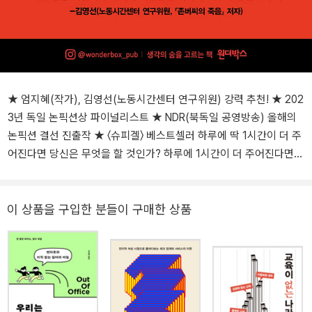
★ 엄지혜(작가), 김영선(노동시간센터 연구위원) 강력 추천! ★ 202
3년 독일 논픽션상 파이널리스트 ★ NDR(북독일 공영방송) 올해의
논픽션 결선 진출작 ★ 〈슈피겔〉 베스트셀러 하루에 딱 1시간이 더 주
어진다면 당신은 무엇을 할 것인가? 하루에 1시간이 더 주어진다면
무엇을 하고 싶은가? 독서? 운동? 근사한 저녁 식사? 애인과의 데이
트? 아이들과 함께 즐거운 놀이? 아마 ‘일을 더 하겠다’라고 답하는 이
는 극소수일 것이다.(잠을 더 자면 더 잤지!) 하고 싶다고 이야기한 것
이 상품을 구입한 분들이 구매한 상품
들은 아마도 시간이 부족해 뒤로 미뤄 둔 활동일 테고. 여기에서 시간
의 가장 중요한 속성이 드러난다. 인간의 모든 활동은 ‘시간을 들이는’
일이라는, 모두가 알고 있지만 단 한 번도 제대로 논의하지 않은 중요
한 사실이다. 독일의 저널리스트 테레사 뷔커는 이러한 특성에 주목
해 ‘시간’을 화두로 우리 사회에 긴요한 질문을 던진다. 기술은 발전하