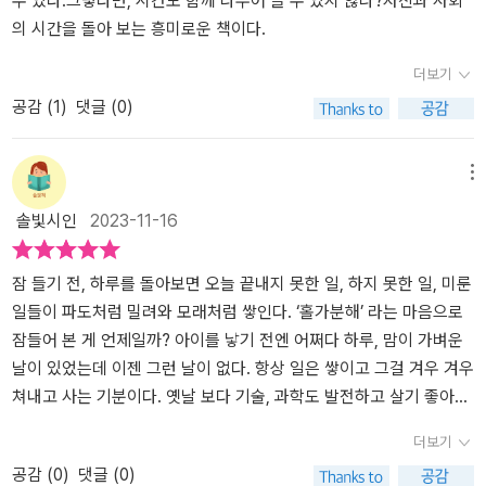
일이 아니잖아요” 그럼, 나는 무엇 때문에 이 일을 하는 것인가? 내
수 있다.그렇다면, 시간도 함께 나누어 쓸 수 있지 않나?자신과 사회
초가 되어주는재생산 활동도 일이라고 생각할 수 있나요?질문합니
가 이렇게 빠듯하게 시간을 분단위로 쪼개서 쓰고 있는 현실이 이 책
의 시간을 돌아 보는 흥미로운 책이다.
다. 저는 이 책을 읽고 설득 당했습니다.저는 시간 부족은 개인이 아닌
<시간을 잃어버린 사람들>을 읽은 후 보다 더 선명하게 인지되었다.
더보기
사회의 문제이다에어느 정도 공감을 하게 되었습니다. 어떤 근무 시
내 입에서 쉴 새 없이 나오는 “시간 없어!”, “나는 너무 바빠”가 어떤
공감 (
1
)
댓글 (0)
간을 선택하던육아나 집안일의 노동시간을 인정해 주며,재충전의 시
이유들 위에 놓여 있었는지가 명징해졌다. 노동의 범주 안에 우리가
간도 가지면서 시간을 좀 더 효율적으로사용하라는 말이 아닐까 싶어
미처 할애하지 못했던 지점들이 보다 더 명확하게 보였다. 앞 서 읽은
요. (저의 바람!) 세계적인 기업들의 복지도 생각납니다.한편으로 성
책과 많은 면들이 겹쳐져 있는 내용이라 좀 더 의미 있게 짚어볼 수 있
메뉴
공한 부자들은 더 많은 시간을 들여 일을 하기도 합니다. 이쪽이 정답
었다. 왜 나의 노동이 노동으로서의 값을 제대로 매길 수 없었는지,
솔빛시인
2023-11-16
이다! 보다 틀을 깬 생각의 확장을 해보시길 바랍니다. 앞으로 우리가
‘열정’이라는, ‘헌신이라는, ’사랑‘이라는 자가당착 속에서 길 잃은 나
나아갈 방향이 어느 쪽인지 말이죠. 책을 읽으며 다양한 생각이 들었
의 권리와 당위가 어떻게 희미해져 갔는지를 알 수 있었다. ’돌봄‘의
고 그중 일부를 적어보았어요.(다른 것들도 할 말이 많아집니다 ㅋㅋ
시간 속에 제기 될 수 없었던 약자들이 보였고, 그 약자 중 한 사람이
잠 들기 전, 하루를 돌아보면 오늘 끝내지 못한 일, 하지 못한 일, 미룬
ㅋ) 원더박스 출판사의 도서 지원으로 읽고 적은 후기입니다.
절실히도 ’나‘였다는 생각이 미쳤다. 책 속 어린이의 시간과, 자유시
일들이 파도처럼 밀려와 모래처럼 쌓인다. ‘홀가분해’ 라는 마음으로
간에 대해 언급되는 내용들이 특히나 인상적이었다. 모두에게 공평하
잠들어 본 게 언제일까? 아이를 낳기 전엔 어쩌다 하루, 맘이 가벼운
게 주어진다고 느끼는 하루 24시간이라는 시간이 권력의 불평등속에
날이 있었는데 이젠 그런 날이 없다. 항상 일은 쌓이고 그걸 겨우 겨우
서 어떻게 좌지우지 되고 있는지, 아이의 시간을 우리의 미래로 보는
쳐내고 사는 기분이다. 옛날 보다 기술, 과학도 발전하고 살기 좋아졌
관점들에 얼마나 폭력적인 시선이 담겨져 있는지, ‘자유’라는 시간 속
다는데, 현대인은 더 바쁘고, 시간이 없는 건 왜일까? 무엇이 문제일
더보기
에서 우리는 얼만큼의 ‘자유’를 누리고 있는지, 그 자유의 자율성은 어
까? <시간을 잃어버린 사람들>은 독일의 저널리스트인 저자가 우리
공감 (
0
)
댓글 (0)
떻게 부여되고 거세되는지에 대해서도 재차 인지할 수 있었다. 각 챕
가 왜 시간이 부족한지 그 원인과 우리가 시간을 자유롭게 누리려면