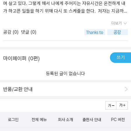
- 챕터 시작할 때 나온 문장이 실린 책 2.노동시간 노동의 배신 불쉽
여러 가지 이유로 얽혀 있는 사라진 시간은 일정한 사회의 흐름에 따
며 살고 있다. 그렇게 해서 나에게 주어지는 자유시간은 온전하게 내
잡3.돌봄시간돌봄과 작업 1,2돌봄이 돌보는 세계4.자유시간 아무것
라 당연한 것으로 여겨진다. 일상이 된 야근과 과로, 쉬는 날마저 알차
가 하고픈 일들을 하기 위해 다시 또 스케줄을 한다. 저자는 지금까지
도 하지 않는 법 (3, 챕터에 문장이 실림)5.어린이의 시간, 미래의 시
게 보내야 한다는 강박은 지속된 사회의 관념에 의해 이루어진다. 늘
내가 생각했던 자유시간이라는 것을 '남는 시간'이라고 새로운 정의를
더보기
간어린이라는 세계 6.정치를 위한 시간돌봄과 연대의 경제학7.유토피
그래왔기 때문에 당연한 것처럼 '바쁨'은 일상이 되어버렸다. 이를 덜
한다. 과연 시간이라는 것에 대해 내가 주체가 되어 살고 있는가라는
공감 (
0
)
댓글 (0)
아로 나가가기 일은 당신을 사랑하지 않는다 (이 챕터에서 문장이 실
어내고 진정한 자유로 나아가기 위해서는 어떤 노력을 기울여야 할
질문을 하며 시간을 잃어버린 요즘의 사람들의 행동들을 다양한 측면
림)
까. 살아가기 위해 최소한으로 갖추어야 할 것은 결국 돈이다. 그래서
에서 분석해 보여주고 있다. '단순히 우리가 분주하게 생활하는 것으
뛰어난 부자가 아니라면 보통 사람들이 추구하는 가치에 따라갈 수밖
로 시간 부족이 해결될 수 없다고 지적한다. 현대에는 노동부터 돌봄,
에 없는 현실이다. 하지만 우리의 현실 속에서 결코 빠질 수 없는 돈에
여가까지 시간을 할애하면 가능한 일이 너무나 많기 때문이다. 실제
쓰기
마이페이퍼 (0편)
의해 근본적인 문제가 발생한다. 지나친 돈의 추구는 무엇을 위해 살
로 현대 자본주의 사회에서 분주하게 살아가지 않는 이는 적다. 다만
아가는지 모를 무의미함을 불러온다. 돈을 벌기 위해 일을 했으나, 일
우리는 물리적 시간보다 심리적 시간에 쫓겨 '부족감'과 강박을 느끼
등록된 글이 없습니다
을 하기 위해 일을 하는 상황이 되어 버리는 것이다. 책은 쉬운 내용에
게 된다.' 라며 이러한 현실에서 벗어나기 위해서는 시간에 대한 균형
관해서 이야기하지 않을 뿐만 아니라 공상에 가까운 대책을 꺼내는
적인 대안이 필요함을 이야기한다. 시간부족이 단순히 개인의 문제가
반품/교환 안내
것도 아니다. 단지 문제가 모두의 노력과 어떤 생각에 따라 이루어져
아닌 사회적인 문제임으로, 사회적으로 시간에 대한 정의를 새로이
야 하며 '의지'가 있어야만 해결 가능하다고 말하고 있었다. 시간에 대
해야 지구를 보전할 수 있는 정책의 초석이 될 수 있다고 한다. 불평등
한 개념을 새로운 관점으로 보아야 우리가 살아가기 위한 수단이 아
하지 않게 누구나에게 똑같이 주어진 것은 하루라는 시간이라는 말이
닌 존재로서의 가치를 느낄 수 있다고 말한다. 무의미하게 흘러가는
생각난다. 저자처럼 사회적 정책이니 뭐니 하는 그런 의미까지는 아
로그인
전체 메뉴
회사 소개
출판사 안내
PC 버전
시간이 아닌 정말 나만의 시간을 만들어 갈 수 있다면 시간의 조금이
니여도, '나에게 주어진 의무를 다함으로써 삶을 만족한다'라고 생각