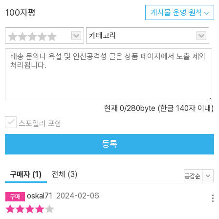
년층의 비중이 줄면 그들의 삶에 대해서도 소홀해질 수밖에 없다. 청
100자평
게시물 운영 원칙
년층 인구 감소는 유권자 수 감소를 의미하며, 정치권은 더더욱 이들
의 주장에 귀를 기울이지 않는다. 기후 위기 문제를 심각하게 다루지
카테고리
않는 현실은 이를 잘 드러내는 대목이다. 아울러 직업 활동을 중단하
고 선거 운동에 전념할 수 있는 사람이 누구냐는 질문을 던져 보면 현
대 정치의 또 다른 문제점이 곧바로 도출된다. 상대적으로 돈과 시간
이 넉넉한 사람의 목소리는 과대 대표되고, 돈과 시간이 부족한 청년,
장애인, 한부모, 성 소수자의 목소리는 과소 대표될 수밖에 없는 것이
현재
0
/280byte (한글 140자 이내)
다. 후자를 위한 정책은 사라지고, 이들의 시간은 다시금 밀려난다. 1
스포일러 포함
00여 년 전 어느 사회 개혁가의 외침, “8시간의 노동, 8시간의 수면,
8시간의 자유”를 다시 생각하다 ‘바쁨’이 가치가 된 현대 자본주의 사
등록
회에서 사람들은 더욱 분주히 살아간다. 시장조사 전문 기업 트렌드
모니터에서 한국의 성인 1000명을 대상으로 조사한 결과 응답자의 7
구매자 (1)
전체 (3)
5%가 시간 부족을 경험했다고 한다. 주목할 점은, 물리적 시간이 부
족하다고 응답한 수(30.5%)보다 심리적 시간이 부족하다고 응답한
oskal71
2024-02-06
사람(63.3%)이 더 많았다는 것이다. 앞서 살폈듯 사람들은 과로에
메뉴
시달리는 데 그치지 않고 쉬는 시간마저 알차게 보내야 한다는 강박