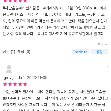
다. 시간을 바라보는 시선이 이 책을 읽기 전과 읽고 난 후로 나뉩니
다.분명 개인의 영역인 것도 있지만 사회적으로 일하지 않는 시간,가
#시간을잃어버린사람들 - #테레사뷔커 11월 19일 398p. #도서지
정에서의 시간,나를 돌볼 시간이 필요하다는 생각에는 동의합니
원 #원더박스 나는 참, 바쁘다.혹자는 애살이라고도, 욕심이라고
다. 일일 8시간 노동이 어디서 나오게 되었는지 생각해 보셨나요? 1
도, 일의 중요도에 따른 미분배 문제라고도 한다. 책을 읽으면서 알게
00여 년 전 기업가이자 사회 개혁가인 ‘에른스트 아베’는일과 삶과 균
되었다. 시간이 권력이라면 나는 가장 밑바닥에서 노예처럼 살고 있
형을 ‘8시간의 업무, 8시간의 수면,8시간의 인간다움’이라 설명했습
는 사람 중의 하나다. 독서회 강사로 지역 공공도서관에서 월 3회,
니다.3 x 8 = 24논리적으로 그럴듯해 보이는 시간 분할입니다
각 도서관을 돌며 독서회를 운영한다. 상·하반기로 나뉘어 시립도서
더보기
만.. 여기에 빠진 부분이 있습니다.정규직을 가진 직장인이 아니거나,
관에서 운영하는 ‘작은도서관 독서프로그램’에 참여하고 있어 매월 평
공감 (
1
)
댓글 (0)
요리, 육아, 돌봄 등 살아가는데 반드시 필요하지만보수가 지급되지
균 2~3개 정도로 (몰릴 때는 한달에 10회, 적을 때는 2회) 1일 독서
않는 가사노동을 하는 이들의상황은 무시되었습니다. 육아나 집안
회를 운영한다. 책벗뜰에서 진행되는 독서모임은 평균 2~3회, 물론
일, 노인 돌봄 이런 일들은노동으로 취급되지 않은 거죠.(무보수) 정
준비와 진행을 모두 도맡는다. 또, 어린이 독서회가 월 2회, 격주 토요
메뉴
규직을 가진, 보수를 받는 이들이 대다수가 아님에도그 외의 일들을
일에 나눠 진행된다. 정기적인 서포터즈 활동이 현재 3개(인문도서,
greygandalf
2023-11-09
하는 많은 이들의 상황은 계산되지 않았어요. 여기선 인간다움을 위
그림책, 앰배서더)이며, 유동적으로 참여하는 서평단활동이 월 2~3
한 8시간 안에서인간다움을 느낄 시간이 부족하다!집안일, 육아 등을
개다. 한 달 평균 ‘일’을 위해 읽어야 하는 책은 15~17권이 된다. 한
해야 하기에 시간이 당연히 부족하다!쉴 시간이 없다!자기 계발할 시
달을 30일로 잡았을 때 이틀에 한권을 부지런히 읽어 발제문을 위한
'쉬는 날마저 알차게 보내야 한다는 강박에 쫓기는 사람들'내 모습을
간조차 없다!(그렇지 않나요??) 그렇다면 바뀌어야 하지 않을까
질문을 만들고, 서평을 작성해야 한다. 이런 내가 얻는 수익은, 아마
보여주는 한 문장이다.모든 사람에게 공평하게 24시간이 주어졌다고
요? 100여 년 전 시작된 8시간 근무제를 지금까지 이어가야 할까
들으면 모두가 깜짝 놀랄 것이다. 나는 이야기 한다. “돈 벌려고 하는
믿겠지만,사실은 그렇지 않다.돈이 있는 사람은 얼마든지 시간을 살
요? 누구를 위한 근무시간일까요? 다음날 일을 하러 갈 수 있도록 기