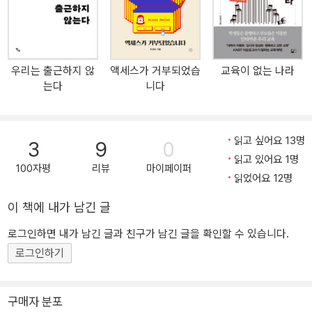
는데 왜 우리는 더 많이 일하는가? 부유한 사람은 가난한 사람에게 돌
봄을 떠넘기고 여유를 얻는 한편, 가난한 사람은 시간 빈곤에 빠지는
건 정당한가? 가족과 함께하는 시간이 턱없이 부족한 현실에서 일과
가정의 양립은 가능한가? 대체 왜 시간은 늘 부족하고 우리는 늘 쫓기
우리는 출근하지 않
액세스가 거부되었습
교육이 없는 나라
는가? 그녀의 물음과 분석, 그리고 제안은 노동, 돌봄, 자유, 미래, 정
는다
니다
치 등 우리 삶의 토대를 근본적으로 뒤흔든다. 양극화, 과로, 저출생,
기후 위기, 진정한 자유, 민주주의… 이 모든 건 결국 ‘시간’의 문제 회
사 일이 바쁠 때 기꺼이 야근을 감수하고 주말 출근도 불사하는 A와
읽고 싶어요 13명
3
9
0
어린 자녀의 하원 시간에 맞추어 매일 오후 다섯 시에 퇴근해야 하는
읽고 있어요 1명
B가 있다. 당신이 고용주라면 어떤 사람을 뽑겠는가? 둘 중 한 명을
100자평
리뷰
마이페이퍼
읽었어요 12명
승진시킨다면? 두 자녀의 엄마로서 일과 돌봄의 양립을 위해 힘쓰고
있는 저자는 성별, 소득, 돌봄 의무가 자유 시간의 현저한 차이를 불러
이 책에 내가 남긴 글
옴은 물론이고 일에도 영향을 끼친다고 분석한다. “업무에 더 많은 시
로그인하면 내가 남긴 글과 친구가 남긴 글을 확인할 수 있습니다.
간을 할애하기 위해 자기 시간을 포기하는 것이 경쟁의 이점이 되고
로그인하기
심지어 일종의 자격으로 변질되기도” 하는 자본주의 사회에서 돌봄
에 시간을 빼앗겨 일에 더 많은 시간을 쏟지 못하는 사람은 낙오될 수
밖에 없다는 것이다. 낙오되지 않은, 직업 세계에서 인정받을 게 자명
구매자 분포