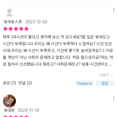
권을 바로 세우고 정의롭고 평등한 시간 문화를 확립하기 위한 행동
휴직 중 저자의 경험이 십분 반영되어있다. ‘자유시간’ 챕터에선 자유
고 하고, 누군가는 시간을 쪼개서 살라고 하고, 누군가는 더 철저하게
에 나서야 할 때다.
시간마저 알차게(요즘 용어로 빡세게)보내야 한다는 강박성을 지적
자기관리 하라고 하고. 그래서 나는 내가 덜 열심히 살아서, 시간 활용
메뉴
한다. 성인에게도 놀이시간이 필요하다는 말에 공감한다. 단, 어떻게
을 잘 못해서 그런 줄 알았다. 하지만 이건 사회적 문제였고 개인이 노
토마토스프
2023-12-02
놀것인가?를 잘 생각해봐야할 것이다. ‘시간이 돈’이라는 말은 시간
력해서 부술 수 있는 데는 제한이 있었다.특히나 '돌봄 시간'이라는 개
이 돈도 될 수 있다는 말인데 현실은 그렇지 못하다. 마치 일하려고 태
념은 알고 있었지만 내 시간을 잃어버리는 거라고 생각을 못 했었다.
어난 사람처럼 하루 종일 일을 해도 빈곤에서 헤어나지 못하는 상황
그 돌봄이 꼭 아이에게 국한된 게 아니라 간병도 포함된다는걸. 간병
하루 24시간이 짧다고 생각해 보신 적 있으세요?할 일은 쌓여있고
은 어떻게 설명해야할까? 공정한 시간분배에 대한 논의가 있는 사회
은 생각보다 많은 시간을 할애해야 한다는 걸 얼마 전에 알았기 때문
시간이 부족합니다.우리는 왜 시간이 부족하다 느낄까요? 시간 빈곤
라면 숨 쉴 공간이 있겠지만, 그렇지 못한 상황이 대부분이라는 것이
에.개인적인 노력은 한계가 있다. 사회적인 부분을 바꾸려면 개인이
시대.우리는 왜 시간이 부족하고, 시간에 쫓기듯 살아갈까요?그 이유
안타깝다. 이 책의 원제는 Alle_Zeit: Eine Frage von Macht und F
해야 할 수 있는 노력들이 무엇이 있는지 조금 더 고민해 보고 책에서
를 개인이 아닌 사회의 문제라고 말합니다. 처음 들으셨지요?저는 처
reiheit 이다. 직역하면, ‘모든 시간 : 권력과 자유에 대한 질문(또는 문
제안한 주도권을 되찾는 법도 참고해 봐야겠다.
음 들어서 신선했습니다.뭐라고? 사회문제라고? 보통 시간관리는 개
제)’이다. 다분히 논문제목 포스이다. 의역된 책제목은 『시간을 잃어
인의 문제이며 나태함과 시간 활용의 차이라 생각합니다.시간의 부족
더보기
버린 사람들』로 되어있다. 이를 「시간을 빼앗긴 사람들」로 해도 좋았
한 이유를 개인에서 찾고 시간 활용하는 방법에 대한 강의도 많습니
공감 (
1
)
댓글 (2)
겠다. #시간을잃어버린사람들#테레사뷔커#원더박스#쎄인트의책
다.저도 시간 활용을 잘하고 싶은 마음에 이것저것 찾아봤었어요. 자
이야기2023
신에게 맞는 일, 관심 있는 일, 자신의 본질을 이루는 일을 찾으려면더
많은 시간이 필요하다.나 자신의 시간을 다른 사람의 손에 빼앗기지
메뉴
않으려면우리 삶에서 일하지 않는 시간이 평등해져야 한다. 한마디
옥대장
2023-11-19
한마디에 고개를 끄덕이게 됩니다.저의 생각의 틀을 깨준 책입니