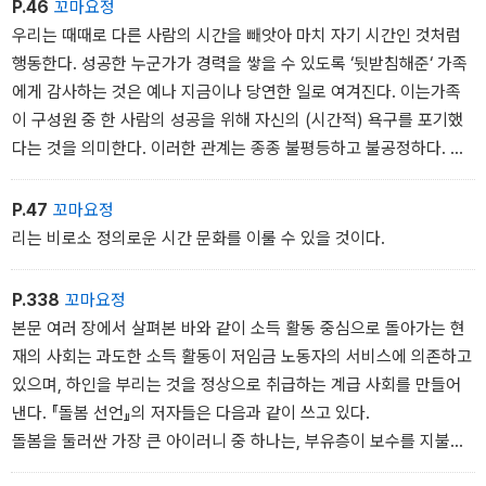
P.46
꼬마요정
우리는 때때로 다른 사람의 시간을 빼앗아 마치 자기 시간인 것처럼
행동한다. 성공한 누군가가 경력을 쌓을 수 있도록 ‘뒷받침해준‘ 가족
에게 감사하는 것은 예나 지금이나 당연한 일로 여겨진다. 이는가족
이 구성원 중 한 사람의 성공을 위해 자신의 (시간적) 욕구를 포기했
다는 것을 의미한다. 이러한 관계는 종종 불평등하고 불공정하다. 유
명한 TV 진행자 클라우스 클레버 (Claus Kleber)는 65세가 되던 20
20년에 어느 인터뷰에서 아내가 ˝(자신의) 경력에 대한 대가를대신
P.47
꼬마요정
치렀다˝고 인정했다. 의사인 아내는 남편 클레버의 직업이 우선이었
리는 비로소 정의로운 시간 문화를 이룰 수 있을 것이다.
기 때문에 본인의 직업을 수행할 수 없었다. 3 이러한 자기 비판적 성
찰을 하는 사람은 드물며, 과거를 돌이켜볼 때만 그러한 생각을 한다.
P.338
꼬마요정
여전히 많은 사람이 다른 사람의 시간을 자기 시간으로 생각하거나
본문 여러 장에서 살펴본 바와 같이 소득 활동 중심으로 돌아가는 현
가치가 덜 하다고 여기는 것을 정상이라고 생각하는 듯하다. 권력의
재의 사회는 과도한 소득 활동이 저임금 노동자의 서비스에 의존하고
차이는 바로 이렇게 생겨난다.
있으며, 하인을 부리는 것을 정상으로 취급하는 계급 사회를 만들어
우리의 시간은 항상 다른 사람의 시간과 연결되어 있는 상호적인 것
낸다. 『돌봄 선언』의 저자들은 다음과 같이 쓰고 있다.
이다. 우리가 다른 사람의 시간을 빼앗거나 그들의 시간을 우리 시간
돌봄을 둘러싼 가장 큰 아이러니 중 하나는, 부유층이 보수를 지불해
보다 덜 중요하게 생각하거나 그들의 시간에 대해 아주 형편없는 보
서 돌봄을 제공하는 사람들을 고용하지만, 사실 그들에게 가장 많이