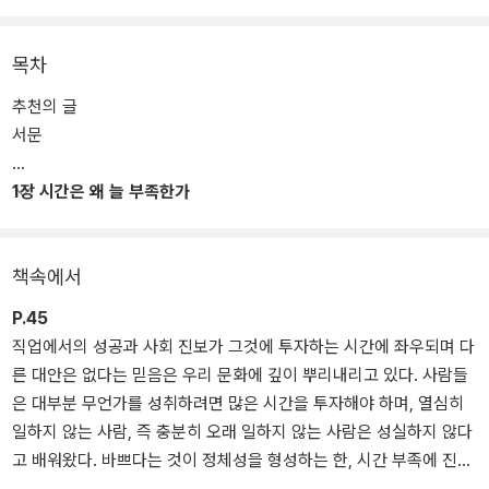
탕으로 “우리의 시간은 항상 다른 사람의 시간과 연결되어 있는 상호
적인 것”이라는, 우리가 종종 잊지만 매우 중요한 시간의 특성에 주목
하여 논지를 전개한다.
목차
추천의 글
『시간을 잃어버린 사람들』은 우리의 시간이 타인의 시간과 어떻게 맞
서문
물리는지, 시간 불평등이 어떻게 시간 부족감, 나아가 만성적인 시간
압박을 초래하는지, 양극화, 과로, 저출생, 기후 위기, 반민주주의 등
1장 시간은 왜 늘 부족한가
현대 사회의 산적한 문제가 어떻게 ‘시간 문제’로 수렴되는지를 노동,
돌봄, 자유, 미래, 정치 등 다섯 영역으로 나누어 날카롭게 분석한 책
이다. 시간을 둘러싼 논의의 판도를 뒤엎을 급진적 사유를 담은 이 책
책속에서
은, 시간에 관한 고정관념에 균열을 내는 것은 물론 우리가 살아가는
방식을 완전히 다시 생각하도록 이끌 것이다.
P.45
직업에서의 성공과 사회 진보가 그것에 투자하는 시간에 좌우되며 다
른 대안은 없다는 믿음은 우리 문화에 깊이 뿌리내리고 있다. 사람들
은 대부분 무언가를 성취하려면 많은 시간을 투자해야 하며, 열심히
일하지 않는 사람, 즉 충분히 오래 일하지 않는 사람은 성실하지 않다
고 배워왔다. 바쁘다는 것이 정체성을 형성하는 한, 시간 부족에 진지
하게 맞서 싸우기는 어렵다.