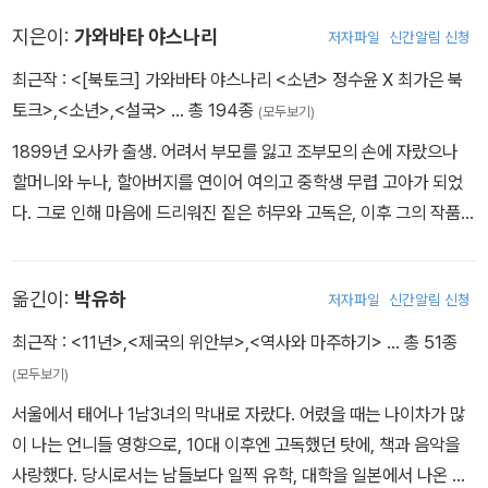
0년 정도의 공백기 끝에 발표한 소설 《사요나라, 갱들이여》가 1981
지은이:
가와바타 야스나리
저자파일
신간알림 신청
년 군조신인장편소설상 우수상을 수상하면서, “지금까지의 팝 문학
중 최고의 걸작”이라는 찬사를 받았다. 1988년에는 《우아하고 감상
최근작 :
<[북토크] 가와바타 야스나리 <소년> 정수윤 X 최가은 북
적인 일본 야구》로 제1회 미시마 유키오상을 수상, 포스트모더니즘
토크>
,
<소년>
,
<설국>
… 총 194종
(모두보기)
문학의 기수로 자리매김했다. 이후에도 2002년 이토 세이상, 2012
1899년 오사카 출생. 어려서 부모를 잃고 조부모의 손에 자랐으나
년 다니자키 준이치로상 등을 수상했다. 언어에 대한 애착이 누구보
할머니와 누나, 할아버지를 연이어 여의고 중학생 무렵 고아가 되었
다 각별했던 만큼, 다카하시 겐이치로는 ‘문학이란 무엇인가’라는 물
다. 그로 인해 마음에 드리워진 짙은 허무와 고독은, 이후 그의 작품
음에 대해 끊임없이 고민하며 다방면으로 문학적 실험을 이어왔다.
세계에 큰 영향을 끼쳤다. 1920년 도쿄제국대학에 입학, 기쿠치 간의
《문학이 이토록 잘 이해돼도 되는 건가》, 《문학이 아닐지도 모르는
동의하에 제6차 《신사조》를 창간하고 이듬해 《초혼제일경》으로 등
증후군》처럼 ‘문학 읽기’ 자체를 심도 있게 파고든 평론을 비롯해, 읽
옮긴이:
박유하
저자파일
신간알림 신청
단하며 신감각파 작가로 주목받았다. 1924년 졸업 후 《문예시대》를
고 싶은 글을 쓰기 위한 법을 유쾌하게 풀어낸 《연필로 고래 잡는 글
창간, 〈이즈의 무희〉, 《설국》 등 서정적이고 아름다운 필체가 돋보이
최근작 :
<11년>
,
<제국의 위안부>
,
<역사와 마주하기>
… 총 51종
쓰기》, 동화 작가 미야자와 겐지의 작품을 새롭게 조명한 《겐지와 겐
는 작품을 발표하며 일본 근대 서정 문학을 대표하는 작가로 자리매
이치로》 등은 그의 오랜 문제의식을 압축한 산물이다. 익숙하고 뻔한
(모두보기)
김했다. 문예간담회상, 기쿠치간상, 노마문예상 등 여러 문학상을 수
글쓰기에서 벗어나기 위해 늘 새로운 도전을 감내하는 다카하시 겐이
서울에서 태어나 1남3녀의 막내로 자랐다. 어렸을 때는 나이차가 많
상했으며, 일본 문화훈장, 프랑스 예술문화훈장 등을 받았다. 일본 고
치로. 그의 작품들은 여전히 많은 독자들에게 낯선 즐거움을 선사하
이 나는 언니들 영향으로, 10대 이후엔 고독했던 탓에, 책과 음악을
유의 미를 살린 독자적인 문학 세계를 창조했다는 평가를 받으며, 19
고 있다.
사랑했다. 당시로서는 남들보다 일찍 유학, 대학을 일본에서 나온 것
68년 일본 최초로 노벨문학상을 수상했다.