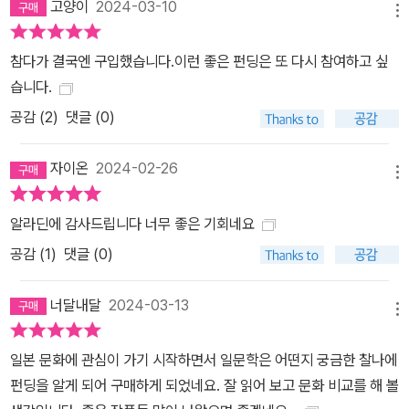
있다. 이 작품은 이 책에 같이 수록된 '사양'과 함께 제3기에 완성되었
고양이
2024-03-10
메뉴
으며, '퇴폐의 미'와 '파멸의 미'를 기조음으로 삼은 퇴폐문학의 진수라
고 평가받는다. 저자소개 : 다자이 오사무 (지은이),허호 (옮긴이) 금
참다가 결국엔 구입했습니다.이런 좋은 펀딩은 또 다시 참여하고 싶
각사 | 웅진지식하우스 일문학선집 시리즈 3 웅진지식하우스 일문학
습니다.
선집 시리즈 3권. 탐미 문학의 대가이자 노벨문학상 후보로 세 차례
공감 (
2
)
댓글 (0)
나 거론된 작가 미시마 유키오의 대표작. 말더듬이에 추남이라는 콤
플렉스를 안은 채 고독하게 살아가는 주인공 미조구치가 절대적인 미
자이온
2024-02-26
를 상징하는 '금각'에 남다른 애정과 일체감을 느끼면서 벌어지는 일
메뉴
들을 섬세하고 유려한 언어로 그려낸다. 미시마 문학 특유의 미의식
알라딘에 감사드립니다 너무 좋은 기회네요
과 화려한 문체, 치밀한 구성으로 정평이 난 <금각사> 는, 1950년에
공감 (
1
)
댓글 (0)
일어난 실제 방화 사건에서 모티프를 얻어 쓰인 '시사 소설'인 동시에
작가의 내면이 반영된 '고백 소설'이기도 하다. 그래서인지 작품에는
너달내달
2024-03-13
젊은 시절의 고뇌와 더불어 말년에 극우 사상에 심취하기 전 작가가
메뉴
거쳤을 내적 갈등이 고스란히 녹아 있다. 추남인 데다 말더듬이에 내
성적인 성격의 주인공 미조구치는 유년 시절부터 고독한 삶을 살아왔
일본 문화에 관심이 가기 시작하면서 일문학은 어떤지 궁금한 찰나에
다. 작은 절의 스님이었던 아버지는 "금각처럼 아름다운 것은 이 세상
펀딩을 알게 되어 구매하게 되었네요. 잘 읽어 보고 문화 비교를 해 볼