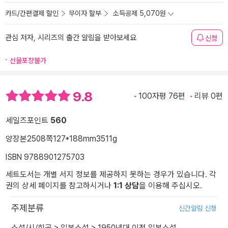
카드/간편결제 할인
무이자 할부
소득공제 5,070원
관심 저자, 시리즈의 출간 알림을 받아보세요
신청
선물포장불가
9.8
100자평 76편
리뷰 0편
세일즈포인트
560
양장본
2508쪽
127*188mm
3511g
ISBN 9788901275703
세트도서는 개별 서지 정보를 제공하지 못하는 경우가 있습니다. 각
권의 상세 페이지를 참고하시거나
1:1 상담
을 이용해 주십시오.
주제분류
신간알림 신청
소설/시/희곡
>
일본소설
>
1950년대 이전 일본소설