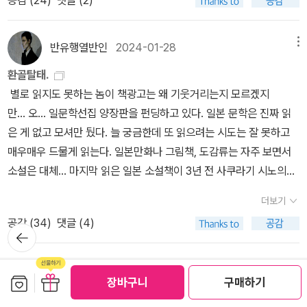
이 방지법) 다자이의 난동으로 인해 ‘한 번 후보에 오른 자는 재선정
것은 의외로 보기 힘들었던 야마다 에이미 책이었는데, 이건 어째서
불가‘ 규정이 신설되었으며, 이는 사실상 다자이를 겨냥한 영구 퇴출
인지 하드커버이다. 그런데 애초에 전12권 하드커버가 나왔다가 소프
조치임.5. 기행(奇行) 및 부적응적 행동 양식 상세가. (갈등 회피 및
반유행열반인
2024-01-28
메뉴
트커버로 갈아입은 건지, 아니면 1차분 몇 권만 하드커버였다가 2차
무책임) 부부싸움 중 아내의 항변에 ˝나는 기분이 아주 좋다˝는 궤변
분부터는 스포트커버로 갈아입은 건지는 알 수 없다.이왕 다시 내려
환골탈태.
으로 응수하고 중화요릿집으로 도주하는 등 가장으로서의 책임감이
면 전12권을 고스란히 내야 하지 않을까 싶은데, 세트에서 빠진 여섯
별로 읽지도 못하는 놈이 책광고는 왜 기웃거리는지 모르겠지
결여됨.나. (업무 신뢰도 상실) 비용 지불 대신 베개를 지참하는 기행
권은 각자 다른 출판사에서 재간행된 모양이니, 원래의 모습은 아래
만… 오… 일문학선집 양장판을 펀딩하고 있다. 일본 문학은 진짜 읽
을 저지르고, 인세 가불을 위해 요양을 핑계로 300엔을 긴급 요구하
에 나귀님이 올린 사진처럼 구판을 통해서나 짐작할 수 있을 법하다.
은 게 없고 모셔만 뒀다. 늘 궁금한데 또 읽으려는 시도는 잘 못하고
는 등 사회적 신뢰도가 바닥임.6. 종합 평가 및 ‘일(Work)‘의 가치 확
사카구치 안고의 책도 있기는 한데, 오래 전에 빼서 딴데 꽂아 놓다 보
매우매우 드물게 읽는다. 일본만화나 그림책, 도감류는 자주 보면서
립 (제언)가. (다자이의 한계와 교훈) 탁월한 재능에도 불구하고 타인
니 사진에는 담기지 않았다. 굳이 꺼내서 다시 올려놓을 수도 있기는
소설은 대체… 마지막 읽은 일본 소설책이 3년 전 사쿠라기 시노의
의존적 경제관과 현실 도피적 태도가 자살이라는 비극적 결말을 초래
한데 귀찮아서... (그나저나 다시 확인해 보니 전6권 재간행본은 201
‘둘이서 살아간다는 것’… 이 정도면 반일이냐… 재작년에 ‘반딧불
함을 확인함.나. (확고한 직업관) 다자이의 행태를 반면교사 삼아, ˝돈
더보기
7년에 이미 나온 거던데 왜 지금 갑자기 박스세트인가 궁금하기도 하
이’에서 헛간을 태우다만 하나 본 기억은 있네… 범인은 하루키다!!!!
안 빌리려면 일로써 나아가야 한다˝는 ‘일.일.일(Work·Work·Work)‘
공감 (
34
)
댓글 (4)
다).
일본소설의 진입장벽!!!!! 않이 근데 찾아보니 이미 파는 중인 선집 시
뒤로가
정신을 확립함.다. (광풍제월의 실천) 배우자의 ˝70세 현역˝ 특명을
기
리즈랑 표지도 번역가도 같은데 왜 두 배나 비싸요?… 하고 보니까 무
받들어, 나태함을 경계하고 비 갠 뒤의 맑은 하늘(광풍제월)과 같이
선 제본이던 걸 양장본으로 다시 출간한 것이었다. 집에 벌써 네 권 있
결백하고 치열하게 노동에 매진할 것을 천명함.
보관함담기
선물하기
이 책의 독자 북펀드에 참여해주신 분들
장바구니
구매하기
는게 겹쳐서(구매 기억이 없는데 구매기록을 보니 하여간에 샀다고
해…) 있는 거나 보자 했다. 이런 애들이 집 어딘가에 있겠군… 둘러보