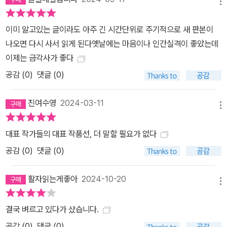
전개된다. 작품에서는 크게 세 종류의 시대가 맥을 이루며 교차된다.
메뉴
시코쿠의 산골에서 농민 봉기가 일어난 1860년(만엔 원년)부터 태
평양전쟁이 패배로 막을 내린 1945년, 일미안보조약 체결에 반대하
이미 알고있는 글이라도 아주 긴 시간단위로 주기적으로 새 판본이
는 '안보 투쟁'이 있었던 1960년을 말한다. 약 100년에 걸쳐 한 가문
나오면 다시 사서 읽게 된다옛날에는 마음이나 인간실격이 좋았는데
의 역사 그리고 폭력으로 얼룩진 근대 일본의 민낯이 오에 겐자부로
이제는 금각사가 좋다
특유의 굵직한 서사와 장대한 스케일로 그려진다. 평화 헌법 수호에
공감 (
0
)
댓글 (0)
앞장서며 '일본의 양심'으로 불리는 오에 겐자부로의 역작답게, <만엔
원년의 풋볼> 에는 국가와 공동체에 대한 작가의 문제의식이 한데 담
진여수영
2024-03-11
메뉴
겨 있다. 인간의 상처와 치유의 문제를 한 개인에 머물지 않고 공동체
차원에서 조명하며, 진정한 자기 구원의 방향성을 제시하고 있는 것
대표 작가들의 대표 작품선, 더 말할 필요가 없다
이다. 독보적인 서사와 공동체에 대한 문제의식 그리고 인간을 긍정
공감 (
0
)
댓글 (0)
하는 휴머니즘으로 전후 일본 문학의 포문을 연 <만엔 원년의 풋볼>
은 전 세계 독자들을 공명하며 출간된 지 반세기가 지난 지금까지도
활자읽는게좋아
2024-10-20
의미 있는 시사를 던지고 있다. 저자소개 : 오에 겐자부로 (지은이),박
메뉴
유하 (옮긴이) 우아하고 감상적인 일본 야구 | 웅진지식하우스 일문
결국 벼르고 있다가 샀습니다.
학선집 시리즈 5 웅진지식하우스 일문학선집 시리즈 5권. 제1회 미
공감 (
0
)
댓글 (0)