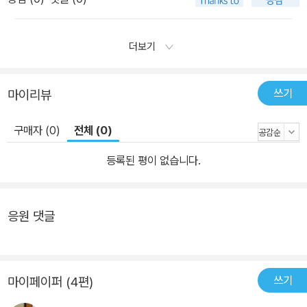
시마 유키오상 수상작이자 파격적인 언어와 신랄한 상상력으로 문단
의 이단아로 불리는 다카하시 겐이치로의 소설. 그간 아쉽게도 절판
이 되어 소설광들을 헌책방 순례에 나서게 만들었던 이 책이 '저자 후
더보기
기'를 더해 10여 년 만에 다시 돌아왔다. 소설은 야구가 사라진 세상
에 남겨진 괴짜들이 벌이는 기상천외한 이야기를 다룬다. 시 900편
쓰기
마이리뷰
쓰기와 포르노 100편 보기에 도전하는 초등학생부터, 카프카야말로
열렬한 포수였다고 믿는 노인, 공이 너무 잘 보여서 칠 수 없다는 4번
구매자 (0)
전체 (0)
타자까지. 우스꽝스럽게 뒤틀려 있는 야구광들의 모습이 줄줄이 등장
하며, 세세한 단편들이 어떻게 야구라는 거대하고 복잡한 운명을 좌
등록된 평이 없습니다.
우하고 있는지 보여준다. 언어에 대한 애착이 누구보다 각별했던 다
카하시 겐이치로의 대표작인 만큼, <우아하고 감상적인 일본 야구>
는 '문학이란 무엇인가' 하는 문제의식이 압축된 산물이다. 고루한 형
응원 댓글
식과 관습에 갇혀 위기를 자초한 기존 소설을 향해 뼈아픈 일침을 던
지는 동시에, 고정된 의미에서 벗어나 언어를 자유자재로 구사하며
새로운 소설 읽기의 청사진을 제시하고 있다. 저자소개 :다카하시 겐
쓰기
마이페이퍼 (4편)
이치로 (지은이),박혜성 (옮긴이) 산소리 | 웅진지식하우스 일문학선