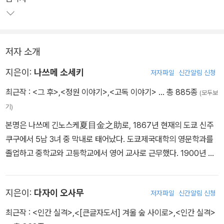
는 데 도움이 되도록 했다.
저자 소개
지은이:
나쓰메 소세키
저자파일
신간알림 신청
최근작 :
<그 후>
,
<정원 이야기>
,
<고독 이야기>
… 총 885종
(모두보
기)
본명은 나쓰메 긴노스케夏目金之助로, 1867년 현재의 도쿄 신주
쿠구에서 5남 3녀 중 막내로 태어났다. 도쿄제국대학의 영문학과를
졸업하고 중학교와 고등학교에서 영어 교사로 근무했다. 1900년 문
부성 최초의 국비유학생으로서 영국에서 2년간 유학하며 영어수업법
을 연구했으며 귀국 후에는 도쿄제국대학 영문학과의 강사로 일했다.
지은이:
다자이 오사무
저자파일
신간알림 신청
1905년 발표 및 연재한 장편소설 『나는 고양이로소이다』가 큰 호평
을 받은 후 『도련님』 『풀베개』 등 화제작을 잇달아 발표했다. 1907
최근작 :
<인간 실격>
,
<[큰글자도서] 겨울 숲 사이로>
,
<인간 실격>
년 『아사히신문』에 입사하여『우미인초』를 연재하면서 전업 작가로서