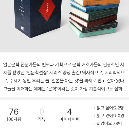
일본문학 전문가들의 번역과 기획으로 문학 애호가들의 열광적인 지
지를 받았던 ‘일문학선집’ 시리즈 양장 출간! 역사적으로, 지리학적으
로, 수세기 동안 우리는 늘 ‘일본을 아는 것’을 과제로 안고 살아 왔다.
그들을 이해하는 데에는 ‘문학’이라는 것이 가장 기본적이고도 접하
기 쉬운 ‘교과서’이며, <웅진지식하우스 일문학선집 > 은 이러한 의
식에서 출발하였다. 일본의 국민 작가 나쓰메 소세키부터 다자이 오
읽고 싶어요 2명
76
0
4
사무, 미시마 유키오, 오에 겐자부로 등 일본적 특수성을 잘 나타내고
읽고 있어요 0명
100자평
리뷰
마이페이퍼
있으면서도 세계 문화와 폭넓게 호흡하고 있는 일본 작가의 작품으로
읽었어요 78명