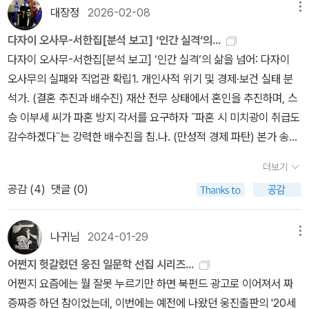
집 시리즈 6 웅진지식하우스 일문학선집 시리즈 6권. <설국> 으로
대장정
2026-02-08
메뉴
우리에게 친숙한 작가이자 일본 최초로 노벨문학상을 받은 가와바타
야스나리의 노마문예상 수상작 <산소리> 다. 서정 소설의 원류를 이
다자이 오사무-서한집[분석 보고] ‘인간 실격‘의...
룬 거장이자 인생의 황혼을 맞이한 인간으로서, 그가 50년 연륜으로
다자이 오사무-서한집[분석 보고] ‘인간 실격‘의 삶을 넘어: 다자이
빚어낸 만년의 걸작이 새롭게 출간된다. 소설은 초로에 접어든 신고
오사무의 실패와 직업관 확립1. 개인사적 위기 및 경제·보건 실태 분
가 죽음을 예견하는 '산소리'를 듣게 된 후 벌어지는 불행과 혼돈을 중
석가. (결혼 추진과 배수진) 재산 전무 상태에서 혼인을 추진하며, 스
심으로 전개된다. 하루하루 소멸을 향해 치닫는 노년의 불안과 죽음
승 이부세 씨가 파혼 방지 각서를 요구하자 ˝파혼 시 미치광이 취급도
의 공포를 담백하면서도 유머러스하게 비트는 한편, 동경했던 여인에
감수하겠다˝는 강력한 배수진을 침.나. (만성적 경제 파탄) 본가 송금
게 품은 금기의 욕망을 꿈이라는 공간을 빌려 과감하게 풀어내 카타
액 축소와 사치로 빚더미에 앉아, 모친에게 ˝이번이 마지막˝이라며 5
더보기
르시스를 선사한다. 참전 후 외도와 폭력을 일삼는 슈이치, 술과 마약
0~100엔의 자금 지원을 상습적으로 요청함.다. (현실 부정과 투병)
공감 (
4
)
댓글 (0)
에 절은 아이하라, 전쟁으로 모든 것을 잃은 기누코까지, 불행의 덫에
의사의 뇌매독 진단을 ‘멍청한 짓‘이라 일축하며 단순 히스테리로 치
걸려 신음하는 인간 군상을 통해 패전이 일본에 가져온 충격과 황폐
부하는 등, 치명적 질환을 인정하지 않는 심각한 자의식과잉 상태를
함을 드러냈다는 점에서 의미 있는 시사를 던진다. 특히 탐미 문학의
보임.2. 음울한 과거 행적: 자살 시도 및 좌익운동가. (상습적 자살 시
나귀님
2024-01-29
메뉴
상징이자 가와바타 야스나리의 제자인 미시마 유키오가 "소름 끼칠
도) 데뷔 전부터 수차례 자살을 기도하였으며, 특히 카페 여급과 동반
어쩐지 헛갈렸던 웅진 일문학 선집 시리즈...
정도로 기묘하고 아름답다"라고 극찬했을 정도로, 한적한 산골 마을
자살을 시도했다가 본인만 살아남은 사건은 평생의 부채감과 ‘익
어쩐지 요즘에는 뭘 잘못 누르기만 하면 북펀드 광고로 이어져서 짜
의 정경과 미묘한 계절의 변화를 섬세한 묘사와 농익은 문장으로 포
살‘의 근원이 됨.나. (좌익운동 가담과 청산) 대학 시절 비합법 좌익운
증짜증 하던 참이었는데, 이번에는 예전에 나왔던 웅진출판의 '20세