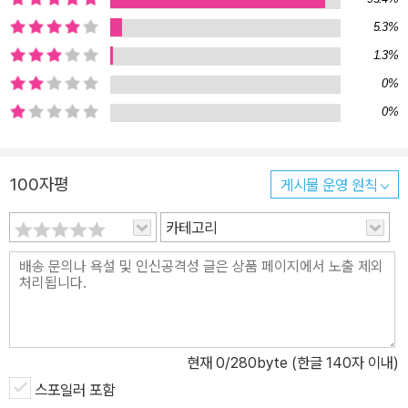
문학선집 시리즈 1 웅진지식하우스 일문학선집 시리즈 1권. 나쓰메
소세키 만년의 역작 <마음> . 일본 근대문학의 효시라고 할 수 있는
5.3%
소세키의 소설들 중에서는 물론이거니와, 수많은 일본 근대문학 가운
1.3%
데서도 가장 많이 연구되고, 일반인에게도 가장 많이 읽힌 것으로 유
0%
명한 이 작품은 현재까지 1,000만 부에 가까운 판매고를 올리며 20
0%
세기의 일본을 이해하는 데 빼놓을 수 없는 작품으로 손꼽히고 있다.
<가는 자> , <피안 무렵까지> 와 함께 나쓰메 소세키 '후반 3부작' 중
하나인 <마음> 은 그가 세상을 떠나기 두 해전인 1914년 4월에서 8
100자평
게시물 운영 원칙
월까지 「아사히 신문」에서 '마음 선생님의 유서(心 先生の遺
카테고리
書)'라는 제목으로 연재되었고, 같은 해 9월에 자비출판 형식으로 '이
와나미쇼텐(岩波書店)'에서 출간되었다. 작가는 처음엔 여러 편의
단편들을 묶어 <마음> 이라는 표제로 출간하려 했다고 한다. 하지만
제일 첫 단편에 해당하는 '선생님의 유서'가 예상외로 길어짐에 따라
이 한 편만을 단행본으로 장정하기로 했고, <마음> 이라는 제목은 그
대로 살림으로써 소세키가 작가로서의 자리를 굳건하게 만드는 데 어
현재
0
/280byte (한글 140자 이내)
느 작품보다도 공헌한 <마음> 이 세상에 나오게 되었다. 메이지라는
스포일러 포함