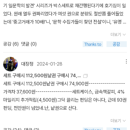
착해낸 것은 이 작품만의 백미라고 할 수 있다. 저자소개 : 가와바타
동에 가담하여 활동했으나, 1932년 고향 집안의 압박과 회유로 운동
기 일문학의 발견' 시리즈가 박스세트로 재간행된다기에 호기심이 일
야스나리 (지은이),신인섭 (옮긴이)
을 완전 청산하고 전향함.다. (사상적 방황) 좌익 활동 청산 이후의 허
었다. 원래 열두 권짜리였다가 여섯 권으로 분량도 절반쯤 줄어들었
무함과 가문에 대한 죄책감을 문학적 에너지로 치환하려 했으나, 이
는데 '중고거래가 10배!'니, '문학 수집가들이 찾던 전설'이니, '유명 희
는 곧 현실 도피적 성향으로 이어짐.3. 창작집 『만년(晩年)』 출간과
귀본 수집가들이 헌책방을 순례하고 발품을 팔아가며 구했던 그 시리
기형적 명예욕가. (유작 의식과 자부심) 데뷔작을 유작(遺作)으로 설
더보기
즈'니 하는 어마어마한 광고 문구를 보니, 문득 '정말 그랬던가?' 하는
정하고 ˝피를 토하는 심정으로 썼다˝고 자부하며, 프루스트급의 고급
공감 (
6
)
댓글 (0)
의문이 떠오른다.내 기억으로는 웅진이 한동안 서점용 단행본보다는
장정과 저가 정책을 동시에 추구함.나. (비정상적 홍보 행태) 출판 비
방문판매용 전집류에 전력투구하다가 (원래 뿌리깊은나무/헤임인터
용 마련을 위해 빚을 지고 지인들에게 자신을 ˝천재˝로 칭송하는 광고
내셔널에서 출발한 회사이니 사실 방문판매 쪽이 기본인 출판사이긴
대장정
2024-01-28
메뉴
문 작성을 강요하는 등 기형적인 홍보 방식을 택함.다. (극단적 자금
하다) 간만에 분위기를 쇄신하여 내놓은 단행본 시리즈가 '포스트모
조달) 광고비 50엔을 위해 지인에게 ˝돈을 빌려주지 않으면 죽겠다˝
세트 구매시 112,500원낱권 구매시 74,...
더니즘 걸작선' 전5권과 '20세기 일문학의 발견' 전12권이었는데, 사
는 협박성 호소를 남발하여 상대를 심리적으로 압박함.4. 아쿠타가와
세트 구매시 112,500원낱권 구매시 74,900원------------------
실 그 당시에만 해도 반향이 아주 크지는 않았다고 기억한다. 절판본
상(芥川賞) 집착과 ‘다자이 방지법‘의 탄생가. (집착의 핵심 동기)
가격차 37,600원------------------세트케이스, 금속책갈피, 4%
이 절판본인 까닭은 쉽게 말해서 안 팔렸기 때문이어서, 나중에는 이
상금 500엔을 통한 채무 상환과 가문으로부터의 성공 인정을 위해
마일리지 추가적립(4,500원)그닥 끌리는 펀딩은 아니다, 근데 93권
책들도 반값 매대에 자주 나왔었다.나귀님도 '일문학의 발견' 완질을
수상에 사활을 걺.나. (비굴한 구걸과 태세 전환) 심사위원 가와바타
펀딩, 천만원이 넘었네.난, 낱권으로 산다.
갖고 있지만 딱히 급하게 산 것은 없었고, 헌책방 돌아다니다가 우연
야스나리에게 ˝나를 죽이지 마라˝며 비굴하게 구걸했으나, 낙선 후 ˝
히 마주칠 때마다 한두 권씩 골라 잡다 보니 얼떨결에 짝을 맞추게 되
더보기
너를 죽여버리겠다˝는 공개 살해 협박을 가함.다. (제도적 퇴출: 다자
었을 뿐이다. 맨 먼저 산 것은 아쿠다가와 단편집 같고, 맨 나중에 산
공감 (
24
)
댓글 (2)