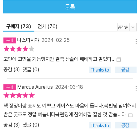
한 시대가 저물어가던 1910년 전후, 급속한 근대화를 겪고 있는 일본
등록
을 배경으로, 아직 순수하기에 인간에 대한 믿음이 있는 대학생 '나'와
세상을 향한 마음의 문을 굳게 닫아버린 '선생님'을 통해, 사람간의
'신뢰'와 '관계'에 대한 고뇌와 갈망을 보여준다. 또한 의지했던 사람의
구매자 (73)
전체 (76)
배신, 사랑과 우정 사이의 삼각관계 등 지금도 여전히 현대인들에게
나스따시야
2024-02-25
공통적으로 적용할 수 있는 문제의식들을 백 년 전 대문호의 시선으
메뉴
로 치밀하게 묘파했다. 저자소개 : 나쓰메 소세키 (지은이),박유하 (옮
고민에 고민을 거듭했지만 결국 상술에 패배하고 말았다..
긴이) 인간 실격 | 웅진지식하우스 일문학선집 시리즈 2 웅진지식하
공감 (
3
)
댓글 (0)
우스 일문학선집 시리즈 2권. 전후 일본 젊은이들을 매료시키며, 일
본 사회와 문학계에 거센 '다자이' 열풍을 일으킨 다자이 오사무 최후
Marcus Aurelius
2024-03-18
의 걸작. 다자이 오사무의 작품이 늘 그렇듯, <인간 실격> 역시 그의
메뉴
성장 과정이나 인생 편력이 이 소설을 이해하는 데 중요한 단서로 작
용하는 자전적 소설이다. 그의 문학을 크게 삼등분 하자면, 자살 미수
책 장정이랑 표지도 예쁘고 케이스도 마음에 듭니다.북펀딩 참여해서
와 마약 중독에 빠져서 암담한 생활을 하던 제1기, 전쟁 중이기는 하
받은 굿즈도 정말 예쁩니다북펀딩에 참여하길 잘한 것 같습니다
지만 결혼 생활을 통하여 비교적 안정된 생활을 했던 제2기, 패전 후
공감 (
3
)
댓글 (0)
의 황폐된 일본 사회 속에서 파멸로 치닫던 시기인 제3기로 나눌 수