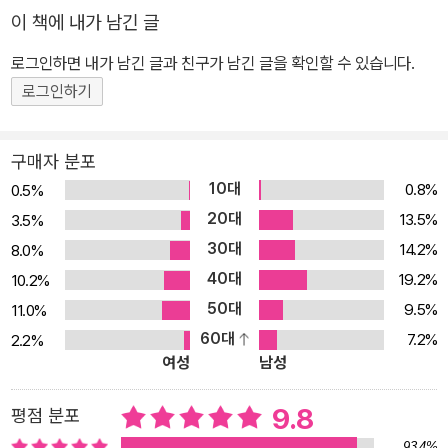
구성된 <웅진지식하우스 일문학선집 > 은, 앞으로 이전보다 좀 더 다
이 책에 내가 남긴 글
양한 일본 근현대문학, 나아가서 고전문학까지 폭넓게 다룰 예정이
다. 국내 최고의 일본 문학 전공자 혹은 작가 연구자들에 의해 번역된
로그인하면 내가 남긴 글과 친구가 남긴 글을 확인할 수 있습니다.
이 시리즈는 1995년부터 10년을 주기로 하여 개정되었고, 드디어 양
로그인하기
장으로 선보인다. 전면적인 번역 수정으로, 예전보다 훨씬 탄탄한 작
품으로 탈바꿈했음은 물론, 그 작가의 정수를 보여 주는 장편과 단편,
구매자 분포
역자의 해설 및 자세한 작가 연보도 빠짐없이 수록하여 작품을 이해
10대
0.8%
0.5%
하는 데 도움이 되도록 했다. '일문학선집 시리즈'의 특별한 점 1) 절
20대
13.5%
3.5%
대 놓치지 말아야 할 일본 현대문학 최고 거장들의 작품들이 모두 모
30대
14.2%
8.0%
였습니다. 노벨문학상 수상작부터 천만부가 팔린 도서까지 일본 문학
40대
작가들의 정수를 보여주는 대표 장녀과 단편들로 구성되어있습니다.
19.2%
10.2%
2) 시리즈 6권 중 4권은 국내에서 '일문학 선집' 시리즈로만 정식 발
50대
9.5%
11.0%
매! 3) 일본문학 전문가들이 기획/번역 했으며, 역자의 해설 및 작가
60대
7.2%
2.2%
여성
남성
연보 등을 상세히 수록하여 읽는 분들이 작품을 이해하는 데 아쉬움
이 없도록 만들었습니다. 4) 양장본 6권을 맞춤으로 넣을 수 있는 고
9.8
평점 분포
급 박스를 특별 제작했습니다. 도서별 소개 마음 | 웅진지식하우스 일
93.4%