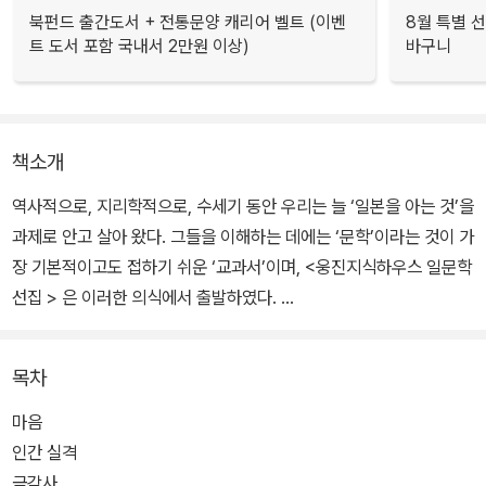
북펀드 출간도서 + 전통문양 캐리어 벨트 (이벤
8월 특별 선
트 도서 포함 국내서 2만원 이상)
바구니
책소개
역사적으로, 지리학적으로, 수세기 동안 우리는 늘 ‘일본을 아는 것’을
과제로 안고 살아 왔다. 그들을 이해하는 데에는 ‘문학’이라는 것이 가
장 기본적이고도 접하기 쉬운 ‘교과서’이며, <웅진지식하우스 일문학
선집 > 은 이러한 의식에서 출발하였다.
국내 최고의 일본 문학 전공자 혹은 작가 연구자들에 의해 번역된 이
목차
시리즈는 1995년부터 10년을 주기로 하여 개정되었고, 드디어 양장
으로 선보인다. 전면적인 번역 수정으로, 예전보다 훨씬 탄탄한 작품
마음
으로 탈바꿈했음은 물론, 그 작가의 정수를 보여 주는 장편과 단편, 역
인간 실격
자의 해설 및 자세한 작가 연보도 빠짐없이 수록하여 작품을 이해하
금각사