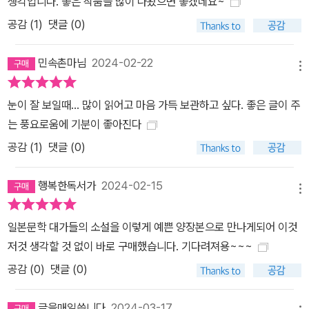
에 없다"라고 말하곤 했고, 미조구치는 추한 자신과는 정반대에 있는
생각입니다. 좋은 작품들 많이 나왔으면 좋겠네요~
'금각'을 미의 상징으로 여기며 남다른 애정과 일체감을 느끼게 된다.
공감 (
1
)
댓글 (0)
그 방식은 실로 독특했다. 이제껏 아름다움에서 소외되어 있었다고
자부하던 그는, 예상치 못한 폭격이 난무하는 전쟁 상황에서 비로소
민속촌마님
2024-02-22
메뉴
절대미의 상징인 금각과 한낱 추한 말더듬이에 불과한 자신이 동일한
존재로 거듭난다고 믿었던 것이다. 하지만 전쟁이 끝난 후에도 금각
눈이 잘 보일때... 많이 읽어고 마음 가득 보관하고 싶다. 좋은 글이 주
은 흠집 하나 나지 않은 채 여전히 견고하고 빛나는 자태로 존재감을
는 풍요로움에 기분이 좋아진다
과시했고, 미조구치는 다시 혼자가 된 기분에 휩싸이며 좌절한다. 저
공감 (
1
)
댓글 (0)
자소개 : 미시마 유키오 (지은이),허호 (옮긴이) 만엔 원년의 풋볼 |
웅진지식하우스 일문학선집 시리즈 4 일본의 문화와 정서가 담긴 문
행복한독서가
2024-02-15
학을 엄선해 가깝지만 먼 나라 일본을 깊이 이해하자는 취지로 20년
메뉴
만에 새 단장을 시작한 '웅진지식하우스 일문학선집'의 네 번째 작품.
일본문학 대가들의 소설을 이렇게 예쁜 양장본으로 만나게되어 이것
1994년 노벨문학상 수상작이자 인간의 실존을 끊임없이 고민해온
저것 생각할 것 없이 바로 구매했습니다. 기다려져용~~~
시대의 지성 오에 겐자부로의 대표작 <만엔 원년의 풋볼> 이다. 시코
공감 (
0
)
댓글 (0)
쿠 산골 마을로 귀향한 미쓰사부로와 다카시 형제가 현재와 과거를
넘나들며 내밀한 상처를 마주하고 치유하는 것을 중심으로 이야기는
글을매일씁니다
2024-03-17