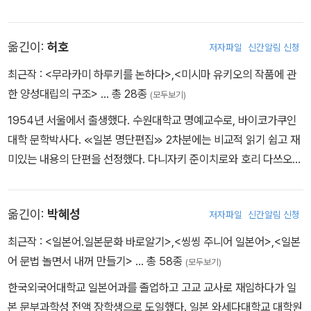
이 이후 인생에 큰 영향을 미쳤다. 한국에서 다자이 오사무를 읽고 일
본인 이전의 ‘인간’으로서의 일본인들을 만나게 되었지만, 전공으로
옮긴이:
허호
저자파일
신간알림 신청
일본문학과를 택한 건 그 반대로 ‘일본인’을 알고 싶어서였다. 그러면
서도 학부 때는 클래식 음악과 서양/고전 영화와 함께 보낸 시간이 압
최근작 :
<무라카미 하루키를 논하다>
,
<미시마 유키오의 작품에 관
도적으로 많았다. 다른 대학과 달리 세계사 시험이 부과되던 게이오
한 양성대립의 구조>
… 총 28종
(모두보기)
대학을 선택해 공부했지만, 졸업 후엔 존경하던 교수님을 따라 도쿄
1954년 서울에서 출생했다. 수원대학교 명예교수로, 바이코가쿠인
대학에서 잠시 보냈고, 마지막 유학 기간은 결국 근현대문학이 강했
대학 문학박사다. ≪일본 명단편집≫ 2차분에는 비교적 읽기 쉽고 재
던 와세다 대학에서 보냈다. 대학원 때는 공부와 육아와 아르바이트
미있는 내용의 단편을 선정했다. 다니자키 준이치로와 호리 다쓰오의
의 트라이앵글 스케줄을 오가다 건강을 상하기도 했다. 귀국 후엔 당
작품을 선택했는데, 다니자키 준이치로는 젊은 시절부터 즐겨 읽었던
시 절대적으로 부족했던 일본현대문학 번역시리즈를 만들었다. 거의
작가이고, 호리 다쓰오는 비교적 뒤늦게 심취하게 된 작가다. 역자는
존재감이 없었던 일본의 지성을 소개하는 작업을 하면서 이어진 오에
옮긴이:
박혜성
저자파일
신간알림 신청
학창 시절 ＜오후의 예항(午後の曳航)＞이라는 영화를 보고 원작
겐자부로, 가라타니 고진 등 일급 지식인들과의 교류는 이후 중요한
자 미시마 유키오(三島由紀夫)에게 이끌려 일본 문학의 세계에 발
최근작 :
<일본어.일본문화 바로알기>
,
<씽씽 주니어 일본어>
,
<일본
인적·지적 자산이 되었다. 동아시아 평화에 대한 관심에서 썼던 『누가
을 들여놓게 됐다. 국내에서는 개봉되지 않은 ＜오후의 예항＞은 크
어 문법 놀면서 내꺼 만들기>
… 총 58종
일본을 왜곡하는가』(사회평론, 2000, 2004년에 『반일민족주의를
(모두보기)
리스 크리스토퍼슨과 세라 마일스가 주연한 영국 영화로서, 원작 소
넘어서』로 개제)의 저변에는 근대 일본의 문호 나쓰메 소세키를 아시
한국외국어대학교 일본어과를 졸업하고 고교 교사로 재임하다가 일
설의 맛을 거의 완벽하게 영상으로 재현한 뛰어난 작품이었다. 그 이
아/여성 시각에서 비판했던 학위논문 「내셔널 아이덴티티와 젠더」(단
본 문부과학성 전액 장학생으로 도일했다. 일본 와세다대학교 대학원