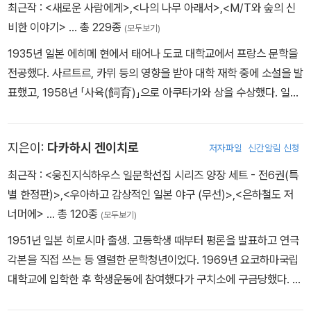
퇴직하고 본격적인 집필 활동을 시작한다. 그리고 1949년에 발표된
최근작 :
<새로운 사람에게>
,
<나의 나무 아래서>
,
<M/T와 숲의 신
눈치채고 큰 충격을 받았다. 1937년 다자이와 오야마는 미나카미 온
첫 단행본 장편소설 《가면의 고백》으로 작가의 지위를 확고히 한다.
비한 이야기>
… 총 229종
천에서 칼모틴을 먹고 네 번째 자살을 기도하지만 둘 다 살아남았고,
(모두보기)
미시마만큼 언어, 민족을 초월하여 인간의 오묘하고 세세한 감성을
이때의 일은 〈우바스테〉(1938)에 녹아들었다. 1948년 결핵 증세로
1935년 일본 에히메 현에서 태어나 도쿄 대학교에서 프랑스 문학을
혼란스레 표현하지 않고 담백하면서 제대로 표현한 작가가 드물다는
인한 객혈이 심해진 다자이는 불륜 관계였던 야마자키 도미에와 다마
전공했다. 사르트르, 카뮈 등의 영향을 받아 대학 재학 중에 소설을 발
평가를 받을 만큼 탐미주의 문학에서 독보적인 존재감을 뽐내며 50
가와조스이에 몸을 던져 함께 생을 마감했다. 처음이자 마지막 자살
표했고, 1958년 「사육(飼育)」으로 아쿠타가와 상을 수상했다. 일본
~60년대 일본문학을 대표하던 천재 작가이다. 수사적이고 화려한
의 성공이었고, 두 사람의 사체는 기모노 허리띠에 묶인 채 다자이의
전후 세대를 대표하는 작가로서 당대 현실을 개인과 역사의 차원에서
문체, 고전주의와 낭만주의가 공존하는 작풍이 특징이다. 노벨문학상
생일인 6월 19일에 발견되었다.
깊이 성찰하며 일본의 정치적, 역사적 책임을 날카롭게 지적하는 양
후보로 다섯 차례나 선정되었으며, 사후 그의 일대기가 서양에서 영
지은이:
다카하시 겐이치로
저자파일
신간알림 신청
심적인 지식인으로서 반전 평화 운동에 힘썼다. 지적 장애를 가진 아
화로 만들어졌을 정도로 일본을 넘어 해외에서도 널리 인정받았다.
들의 교육 과정을 배경으로 쓴 『나의 나무 아래서』는 자신의 유소년
최근작 :
<웅진지식하우스 일문학선집 시리즈 양장 세트 - 전6권(특
주요 저서로는 《금색》(1951-1953), 《파도 소리》(1954, 신초샤문
기를 추억하면서 “어떻게 살아갈 것인가”, “어떤 어른이 될 것인가”를
별 한정판)>
,
<우아하고 감상적인 일본 야구 (무선)>
,
<은하철도 저
학상), 《금각사》(1956, 요미우리문학상), 《우국》(1961) ,《사드 후
탐구하는 책으로, 지식인이자 아버지로서 다음 세대에게 전하는 메시
너머에>
… 총 120종
작 부인》(1965, 마이니치예술제상) 등이 있다.
(모두보기)
지를 담았다. 1964년 신초샤 문학상, 1967년 다니자키 상, 1984년
1951년 일본 히로시마 출생. 고등학생 때부터 평론을 발표하고 연극
가와바타야스나리 문학상 등 유수한 상을 받고, 1994년 노벨문학상
각본을 직접 쓰는 등 열렬한 문학청년이었다. 1969년 요코하마국립
을 수상했다. 2002년에는 레지옹 도뇌르 훈장을, 2012년에는 프랑
대학교에 입학한 후 학생운동에 참여했다가 구치소에 구금당했다. 이
스 문화예술 훈장을 받았다. 2023년 88세의 나이로 타계했다.
로 인해 글을 읽고 쓸 수 없을 정도의 극심한 실어증을 앓기도 했다. 1