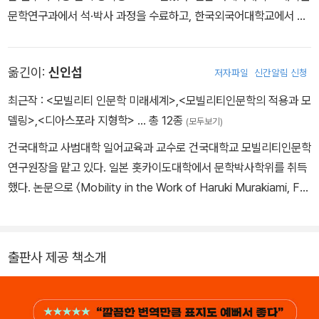
후로 일본 유학 중에는 문학평론가 히라오카 도시오(平岡敏夫)와
행본은 김석희 옮김, 문학동네, 2007)가 있었다. 『화해를 위해서―
문학연구과에서 석·박사 과정을 수료하고, 한국외국어대학교에서 일
시인 기타가와 도루(北川透)의 영향을 받아 비교적 탐미적 경향의
교과서·위안부·야스쿠니·독도』(뿌리와이파리, 2005/2015)는 한일
본 중세 시가 연구로 박사 학위를 취득했다. 귀국 후 한국외국어대, 고
작품들에 관심을 갖게 됐다. 연구 논문으로는 ＜황순원과 미시마 유
양국 민족주의 비판을 강하게, 권력화되는 중이던 ‘진보’ 비판을 소심
려대, 인하대 등에서 강의했고 1993년부터 현재까지 국립 한밭대학
키오 비교 연구＞ ＜다니자키 준이치로 작품 연구＞ ＜미시마 유키
하게 드러낸 책이었다. 『화해를 위해서』에서 시도한 말걸기는 한국에
옮긴이:
신인섭
저자파일
신간알림 신청
교 일본어과 교수로 재직 중이다. 주된 연구 분야는 일본 고전 시가 문
오 대표작 연구＞ ＜호리 다쓰오 작품 연구＞ ＜미시마 유키오와 엔
서는 실패, 8년 후 다시 『제국의 위안부―식민지지배와 기억의 투쟁』
학, 일본 문학 교육이고 그중에서도 와카가 주된 대상이다. ＜교고쿠
최근작 :
<모빌리티 인문학 미래세계>
,
<모빌리티인문학의 적용과 모
도 슈사쿠 비교 연구＞ ＜미시마 유키오와 오에 겐자부로 비교 연구
을 집필하게 된다. 언론의 호의적인 반응에 안도했으나 이후 일본어
파 와카의 고찰＞, ＜동영상으로 가르치는 일본 고전 시가 문학＞, ＜
델링>
,
<디아스포라 지형학>
… 총 12종
＞ ＜나쓰메 소세키 작품 연구＞ ＜다자이 오사무와 미시마 유키오
(모두보기)
판 출간과 위안부 할머니들과의 교류에 대한 지원단체의 경계로 인한
영상을 이용한 일본 문학 교육 방법론＞ 외 많은 논문이 있으며 저서
비교 연구＞ 등이 있다. 번역 작품으로는 ≪금각사≫ ≪인간실격≫ ≪
건국대학교 사범대학 일어교육과 교수로 건국대학교 모빌리티인문학
고소고발사태가 벌어지고, 이후 11년에 걸친 재판 기간 동안 사방에
로는 ≪일본 시가 문학사≫(공저, 태학사, 2004), ≪햐쿠닌잇슈의 작
포로기≫ ≪산시로≫ ≪노르웨이의 숲≫ ≪고목탄≫ 등이 있다.
연구원장을 맡고 있다. 일본 홋카이도대학에서 문학박사학위를 취득
서 날아오는 ‘화살’을 맞게 되지만, 함께 화살을 맞고 막아준 이들이
품 세계≫(공저, 제이앤씨, 2011) 외 다수가 있고 역서로 ≪습유와카
했다. 논문으로 〈Mobility in the Work of Haruki Murakiami, Fo
있어 법정의 굴레를 벗게 된다. 그 기간 동안 예정에 없었던 여러 권의
집≫(공역, 지식을만드는지식, 2018), ≪후습유와카집≫(공역, 지식
cusing on Dance Dance Dance as a Narrative of Mobility〉
위안부 문제/법정 관련 책 『<제국의 위안부>, 법정에서 1460일』(뿌
을만드는지식, 2018)이 있다. ≪금엽와카집/사화와카집≫에서 ≪금
등이 있으며, 저서로 《디아스포라 지형학》(공저), 《일본 근현대문학
리와이파리, 2018), 『<제국의 위안부>, 지식인을 말한다』(뿌리와이
엽와카집≫ 93∼138번 노래를 옮겼다.
의 명암》, 옮긴 책으로 《산소리》, 《이즈의 무희·천 마리 학·호수》, 《소
파리, 2018), 『일본군 위안부, 또 하나의 목소리』(뿌리와이파리, 20
출판사 제공 책소개
설론》 등이 있다.
20), 『역사와 마주하기―한일 갈등, 대립에서 대화로』(뿌리와이파
리, 2022)와 식민지 조선에서 살다가 패전 후 돌아간 일본인들에 대
한 일본어판 책 『귀환문학론 서설―새로운 탈식민지화로』(2016),