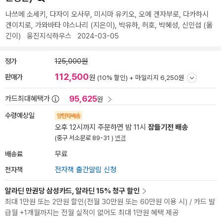
나쓰메 소세키
,
다자이 오사무
,
미시마 유키오
,
오에 겐자부로
,
다카하시
겐이치로
,
가와바타 야스나리
(지은이),
박유하
,
허호
,
박혜성
,
신인섭
(옮
긴이)
웅진지식하우스
2024-03-05
정가
125,000원
112,500
판매가
원
(10% 할인) +
마일리지 6,250원
95,625
카드최대혜택가
원
수령예상일
양탄자배송
오후 12시까지 주문하면 밤 11시
잠들기전 배송
(중구 서소문로 89-31 )
변경
배송료
무료
전자책
전자책 출간알림 신청
알라딘 만권당 삼성카드, 알라딘 15% 청구 할인
최대 1만원 또는 2만원 할인(전월 30만원 또는 60만원 이용 시) / 카드 발
급월 +1개월까지는 전월 실적이 없어도 최대 1만원 혜택 제공