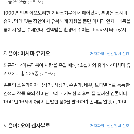
… 총 868종
(모두보기)
집필에 전념하기 시작했다. 이후 『그 후』 『문』 『마음』 등의 작품을 연
1909년 일본 아오모리현 기타쓰가루에서 태어났다. 본명은 쓰시마
재하며 독자들의 사랑과 함께 일본 근대문학의 새 지평을 열었다는
슈지. 명망 있는 집안에서 유복하게 자랐을 뿐만 아니라 언제나 1등을
평가를 받았다. 1916년 12월 9일, 『명암』을 집필하던 중 거듭된 위궤
놓치지 않는 수재였다. 선택받은 환경에 뛰어난 머리까지 타고났지
양 악화로 49세에 생을 마감했다.
만, 서른아홉 해의 짧은 생애 중 다섯 번 자살을 기도했다. 스무 살이
던 1929년 칼모틴을 복용한 후 의식불명에 빠졌던 것을 시작으로, 1
지은이:
미시마 유키오
저자파일
신간알림 신청
930년에는 술집 종업원 다나베 시메코와 가마쿠라 바다에 함께 투신
했다. 그러나 다나베만 사망하고 홀로 살아남아 자살방조죄로 기소유
최근작 :
<아름다움이 사람을 죽일 때>
,
<소설가의 휴가>
,
<미시마 유
예 처분을 받았다. 〈광대의 꽃〉(1935)은 대표작인 〈인간 실격〉(194
키오>
… 총 225종
(모두보기)
8)의 모태이자 이때의 자책감을 드러낸 작품이다. 〈도쿄 팔경〉(194
일본의 소설가이자 극작가, 사상가, 수필가, 배우, 보디빌더로 독특한
1)에도 이때의 일이 자세히 서술돼 있다. 좌익 운동을 하며 유치장을
인생과 작품 속의 심미관 그리고 기묘한 최후로 잘 알려진 인물이다.
들락거리던 다자이는 〈교겐의 신〉(1936)에 그려진 대로 1935년 가
1941년 16세에 《꽃이 만발한 숲》을 발표하며 존재를 알렸고, 1946
마쿠라에서 목을 매 세 번째 자살을 시도했다. 미수에 그쳤지만 맹장
년 노벨문학상을 수상한 가와바타 야스나리의 추천으로 <연초>가 잡
염 수술 후 진통제로 쓰인 파비날에 중독되었다. 약값을 대기 위해 아
지 《인간》에 실리며 작가의 발판이 마련된다. 1947년 도쿄제국대학
쿠타가와상 수상에 욕심을 냈지만 실패하고는 깊은 절망에 빠졌다.
지은이:
오에 겐자부로
저자파일
신간알림 신청
법학부 졸업 후 대장성(大蔵省)에서 관료로 근무하다 9개월 만에
거기에 약혼 관계였던 게이샤 오야마 하쓰요와 절친한 친구의 불륜을