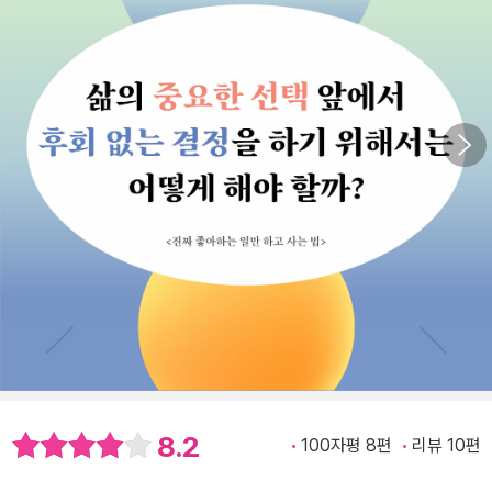
8.2
100자평 8편
리뷰 10편