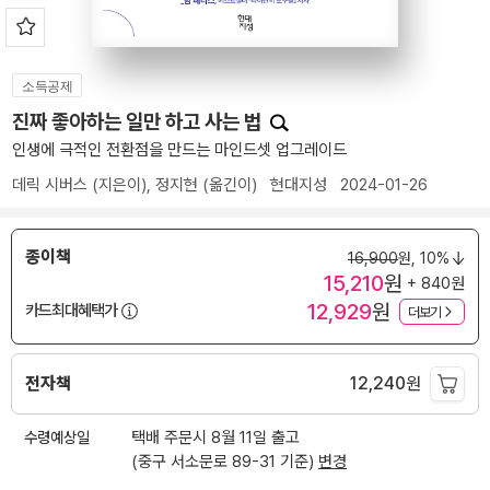
소득공제
진짜 좋아하는 일만 하고 사는 법
인생에 극적인 전환점을 만드는 마인드셋 업그레이드
데릭 시버스
(지은이),
정지현
(옮긴이)
현대지성
2024-01-26
종이책
16,900
원,
10%
15,210
원
+ 840원
12,929
원
카드최대혜택가
더보기
전자책
12,240
원
수령예상일
택배 주문시 8월 11일 출고
(중구 서소문로 89-31 기준)
변경