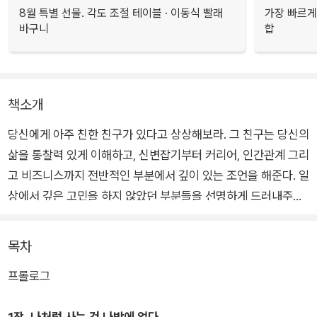
8월 특별 선물. 각도 조절 테이블 · 이동식 빨래
가장 빠르게
바구니
합
책소개
당신에게 아주 친한 친구가 있다고 상상해보라. 그 친구는 당신의
삶을 통찰력 있게 이해하고, 신변잡기부터 커리어, 인간관계 그리
고 비즈니스까지 전반적인 부분에서 깊이 있는 조언을 해준다. 일
상에서 깊은 고민을 하지 않았던 부분들을 선명하게 드러내주며,
당신이 진정으로 고민해야 할 문제를 알려준다. 마치 영화 《스타
워즈》에서 지혜롭고 신비한 제다이, 요다처럼 본질과 비본질을
목차
명확하게 구분하는 사람이다. 그의 말은 지극히 간결하지만, 그
프롤로그
안에는 당신이 필요로 하는 모든 조언이 포함되어 있다.
1장. 나처럼 사는 건 나밖에 없다