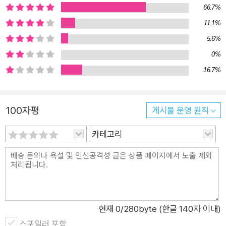
66.7%
않게 일어난다), 평생 다져왔던 건강을 한순간에 잃어버리는 때
11.1%
도 온다. 업무와 인간관계, 자산과 심신의 건강 등 생기발랄함을
5.6%
잃어버리고, 맨땅에서 밑바닥부터 다시 시작해야 할 인생의 순간
0%
들. 아무것도 의지할 것 없고, 도움의 손길도 찾기 힘들고, 가진
16.7%
자원도 그다지 없는 고립무원 상황이라면 당신은 어떻게 시작할
수 있을까? 저자 역시 비슷한 상황이었다. 1998년 세계 최초의
인디 음악 전문 온라인 스토어인 ‘시디베이비’CDbaby를 만들어
100자평
게시물 운영 원칙
의미 있는 성장을 이룬 후 뮤지션의 수익을 극대화하는 새로운 모
델을 제시했다. 10년 후에 이를 매각 후 2,200만 달러(약 270억
카테고리
원)의 자산가가 됐지만, 수익금 전액을 음악교육을 위한 자선단
체에 기부한 후 자기 인생을 원점에서 다시 시작했다. 완전한 무
소유 상태는 아니지만, 회사 매각 후 강제적으로 비슷한 상태에서
인생을 새롭게 설계해야 했다. (여담으로 그는 이 책의 한국어판
인세 전액도 자신이 지정한 한국 내 국제구호단체에 기증하도록
현재
0
/280byte (한글 140자 이내)
요청했다.) 그렇다. 자발적인 인생 리셋이었다. 이 책은 이렇게 인
스포일러 포함