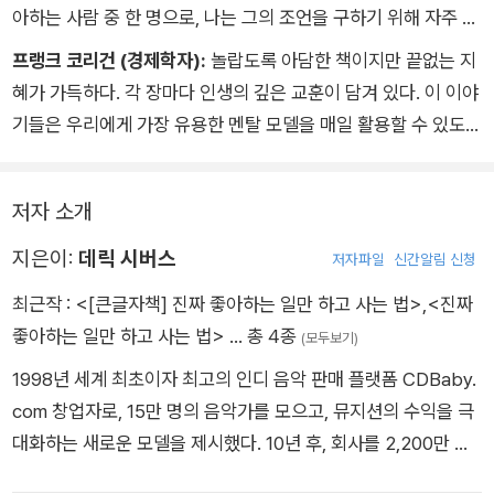
이해할 수 없었다. 아마도 나는 다른 사람들을 너무 많이 신경 쓰
한 친구는 만족도가 전혀 없는 직장을 계속 다닐지, 창업할지 둘
아하는 사람 중 한 명으로, 나는 그의 조언을 구하기 위해 자주 전
는 것 같았다. 그러나 그렇게 했다면, 나의 원래 문제로 되돌아갈
중 하나를 선택하려고 했다. 나는 그에게 몇 가지 다른 옵션을 더
화한다. 그는 철학자이자 으뜸 프로그래머, 스승, 유쾌한 장난꾸
프랭크 코리건 (경제학자):
놀랍도록 아담한 책이지만 끝없는 지
수 있었다.
제안했다.
러기다. 데릭 시버스의 지식 폭탄으로 새로 얻은 통찰을 다룬 책
혜가 가득하다. 각 장마다 인생의 깊은 교훈이 담겨 있다. 이 이야
그래서 한 가지 ‘간단한’ 조정을 했다. 뒤차가 보이지 않게 룸미러
• 근무 시간 외에 새 회사를 세운다. 거기서 얻는 수입이 급여의
을 따로 써야 할지도 모르겠다. 좋은 내용이 너무 많아서 고르기
기들은 우리에게 가장 유용한 멘탈 모델을 매일 활용할 수 있도록
를 위로 올린 것이다.
50퍼센트가 되면 그때 퇴사한다.
가 힘들다.
도와준다.
그 작은 변화가 모든 것을 바꿨다!
• 직장에서 근무 시간에 몰래 창업 준비를 한다. 해고될 때까지.
이제는 이 멋진 산길에 나 혼자 있는 것처럼 느껴진다. 남의 속도
• 창업 아이디어를 상사에게 제안해 새 부서를 만들어 계속 직장
저자 소개
에 영향이나 스트레스를 받지 않고 나만의 속도로 간다. 몇 분마
에 다닌다.
다 추월 차선이 나오면 다른 차들이 내 옆을 쌩하고 지나간다. 하
지은이:
데릭 시버스
• 직장과 창업 모두 포기하고 뉴질랜드로 가서 투어가이드가 된
저자파일
신간알림 신청
지만 30분 동안 그들은 나를 골치 아프게 하지 않는다. 산을 다
다.
최근작 :
<[큰글자책] 진짜 좋아하는 일만 하고 사는 법>
,
<진짜
건너면 거울을 원래 위치로 돌려놓는다.
더 많은 선택지를 고려해본 친구는 자신이 진정으로 원하는 게 창
좋아하는 일만 하고 사는 법>
… 총 4종
(모두보기)
_18. 스트레스를 확실히 줄여주는 작은 변화
업이 아니었음을 깨달았다. 그저 현재 상황을 바로잡는 것을 회피
1998년 세계 최초이자 최고의 인디 음악 판매 플랫폼 CDBaby.
하고 있을 뿐이었다.
com 창업자로, 15만 명의 음악가를 모으고, 뮤지션의 수익을 극
위대한 통찰력은 오직 다양한 선택권에 마음을 열 때 나온다. 여
대화하는 새로운 모델을 제시했다. 10년 후, 회사를 2,200만 달
러 생각을 합친 것, 완전히 말도 안 되는 것까지 모든 아이디어를
러(약 270억)에 매각한 후, 수익금 전액을 음악교육을 위한 자선
브레인스토밍하라. 이 과정은 한 시간도 채 안 걸리지만 친구들은