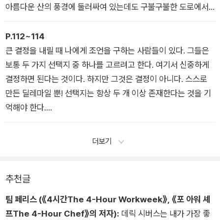
그만두는 것이 아니라, 지금 하는 일을 계속하며 돈을 최대한 많
아름다운 산의 풍경에 둘러싸여 있는데도 구불구불한 도로에서
이 벌어서 아프리카에 모기장을 설치해주는 단체에 자금을 많이
한시도 눈을 뗄 수 없으니 나도 스트레스가 심했다. 보통 속도로
지원하는 것이다. (당신의 목표가 겉으로만 자선 활동하는 것처
운전하는데도 다른 차들이 뒤에서 바짝 따라왔다.
P.112~114
럼 보이는 게 아니라면 말이다. 만약 그렇더라도 스스로 인정해야
산을 넘는 데는 고작 30분밖에 걸리지 않지만, 그 산길이 끝나면
큰 결정을 내릴 때 나에게 조언을 구하는 사람들이 있다. 그들은
한다.)
항상 진이 다 빠진다. 그 스트레스가 내 동기부여에도 영향을 미
보통 두 가지 선택지 중 하나를 고르려고 한다. 여기서 신중하게
무엇을 선택하든 마음을 단단히 먹어야 한다. 분명 다른 사람들은
쳐 다시는 그곳을 방문하고 싶지 않을 정도였다.
결정하면 된다는 것이다. 하지만 그것은 결정이 아니다. 스스로
당신이 틀렸다고 말할 테니까.
그러던 어느 날, 나는 이 문제에 새롭게 접근했다. 나는 굉장히 천
만든 딜레마일 뿐! 선택지는 항상 두 개 이상 존재한다는 것을 기
_02. 그 일을 왜 하는가?
천히 운전하고, 급커브를 돌아도 아이가 멀미를 하지 않을 정도로
억해야 한다.
속도를 늦췄다. 이렇게 천천히 운전하니, 나는 짧은 시간이나마
선택권이 하나밖에 없다는 말은 “선택의 여지가 없다”라는 말과
눈을 돌려 주변의 경치를 즐길 수 있는 여유가 생겼다. 나를 감싸
같은데, 가만히 생각해보면 이것은 잘못된 말이다. 적어도 ‘아무
더보기
던 스트레스는 거의 사라졌다.
것도 하지 않기’와 ‘완전히 미친 짓 해보기’를 더 추가해야 한다.
딱 한 가지만 빼고.
두 가지 선택권밖에 없다는 말은 이도 저도 못 하고 갇혔다는 뜻
바로 뒤에 바짝 따라붙는 차들이었다. 그럴 때마다 거울에 뒤차가
추천글
이다. 두 가지 선택권만 있으면 사람들은 그 둘의 장단점만 비교
보일 때마다, 나는 원래의 목표를 버리고 다른 사람들처럼 더 빨
하기 시작하고 다른 선택권을 떠올리는 것은 아예 잊어버리게 된
팀 페리스 (《4시간The 4-Hour Workweek》, 《포 아워 셰
리 운전하고 싶다는 충동을 느꼈다. 그들이 왜 그렇게 서두르는지
다.
프The 4-Hour Chef》의 저자):
데릭 시버스는 내가 가장 좋