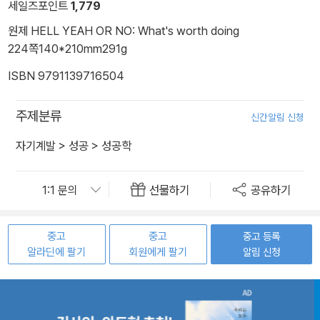
세일즈포인트
1,779
원제 HELL YEAH OR NO: What's worth doing
224쪽
140*210mm
291g
ISBN 9791139716504
주제분류
신간알림 신청
자기계발
>
성공
>
성공학
선물하기
공유하기
중고
중고
중고 등록
알라딘에 팔기
회원에게 팔기
알림 신청