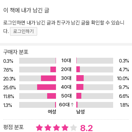
이탄의 도구들』에 “창의적 인간”의 대표적인 사례로 소개되는지
이 책에 내가 남긴 글
확인할 수 있다. 데릭 시버스는 내가 가장 좋아하는 사람 중 한 명
으로, 나는 그의 조언을 구하기 위해 자주 전화한다. 그는 철학자
로그인하면 내가 남긴 글과 친구가 남긴 글을 확인할 수 있습니
이자 으뜸 프로그래머, 스승, 유쾌한 장난꾸러기다. 데릭 시버스
다.
로그인하기
의 지식 폭탄으로 새로 얻은 통찰을 다룬 책을 따로 써야 할지도
모르겠다. 좋은 내용이 너무 많아서 고르기가 힘들다. ○ 팀 페리
구매자 분포
스 | 『타이탄의 도구들』 저자 내 인생을 제로포인트에서 새롭게
10대
0.3%
0.3%
다시 시작해야 한다면 잘 써지지 않는 기획안, 블로그 포스팅, 디
20대
4.7%
7.6%
자인 시안 하나, 책에 들어갈 원고 한 꼭지, 심지어 업무보고서…
30대
10.0%
20.3%
꾸역꾸역 칸을 채워가면서 겨우겨우 써 내려가고 있는데 갑자기
40대
9.7%
25.6%
화면에 블루스크린이 뜨면서 모든 작업이 다 날아가 버렸다! 일하
50대
6.6%
11.8%
면서 이런 경우는 흔치 않게 만난다. 내용도 다 기억나지 않고, 이
60대
1.8%
1.3%
전 내용을 다시 소환하기도 어렵기 때문에 이런 상황은 정말로 답
여성
남성
답하다는 말로도 부족한 황당한 경험들이다. 두세 시간(혹은 하
루 이틀) 작업 결과물이 날아간 것은 그나마 양반이다. 평생 일구
8.2
평점 분포
어왔던 재산을 한꺼번에 날렸다거나(이런 일은 생각보다 심심치