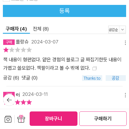
생의 새로운 출발, 혹은 막막함 속에서 새 길을 찾아가야 하는 모
등록
든 이들을 위한 지혜의 책이다. 삶의 중요한 기로에서 후회 없는
결정을 돕는 66가지 통찰 저자 데릭 시버스는 회사를 팔 때 27세
구매자 (4)
전체 (8)
때부터 해온 일(음악과 관련된 모든 것)을 절대로 하면 안 된다고
합의하는 내용의 계약서에 서명해야 했기에, 어쩔 수 없이 완전히
롤랑슈
2024-03-07
메뉴
새로운 인생을 만들어 나갈 방법을 궁리할 수밖에 없었다. 가치
있는 일이 무엇인지 찾고, 잘못된 생각을 고치고, 생각을 행동으
책 내용이 형편없다. 얕은 경험의 블로그 글 짜집기한듯 내용이
로 (제대로) 옮기는 방법에 대해 많이 고민했다. 10년 동안 하루
가볍고 쓸모없다. 책팔이라고 볼 수 밖에 없다.
에 몇 시간씩 일기를 쓰면서 스스로 질문하고 답했다. 그 생각들
공감 (
6
)
댓글 (0)
이 다른 사람에게도 유용할 것 같으면 개인 블로그에 글을 올렸
고, 그것이 바로 이 책에 담긴 내용이다. 그는 모든 일의 결정과
ej
2024-03-11
판단을 제로포인트(원점)에서 다시 하면서, 인생의 중요한 순간
뒤로가
메뉴
기
에 자신이 어떻게 결정했고, 어떤 관점에서 문제를 바라보았는지
총 66개의 챕터로 한번쯤 고민해본 다양한 주제들을 다루고 있
를 (그 실패와 성공과정까지) 모두 공개했다. 세계 각처에서 사람
보관함담기
선물하기
장바구니
구매하기
어 좋습니다. 무엇보다 챕터당 내용은 짧지만 전하고자 하는 메시
들이 그의 글을 읽으면서, 쉽지만 지혜가 가득한 것을 대번에 알
지가 명확해서 읽으면서 스스로 생각하고 고민하게 만드는 책입