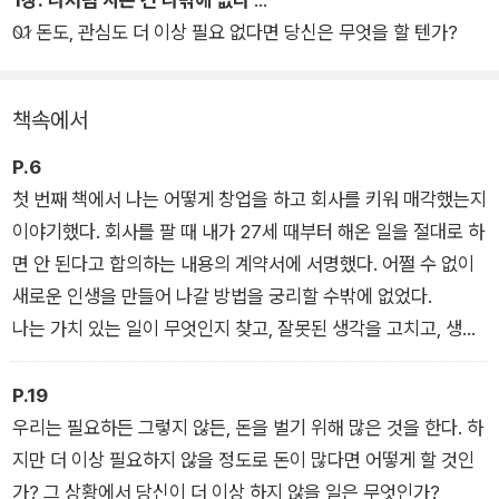
1990년 최고의 명문대 버클리 음대 입학, 1998년 세계 최초이자
01 돈도, 관심도 더 이상 필요 없다면 당신은 무엇을 할 텐가?
최고의 인디 음악 판매 플랫폼 CDBaby.com을 창업하고, 15만
명의 음악가를 모아, 뮤지션의 수익을 극대화하는 새로운 모델을
제시했던 저자는 “진짜 좋아하는 일만 하고도 충분히 멋지게 살
책속에서
수 있다”라는 것을 삶으로 증명해왔다. 미국에서 가장 유명한 자
기계발 전문가 팀 페리스도 그에게 조언을 듣기 위해 자주 전화한
P.6
다고 밝혔다.
첫 번째 책에서 나는 어떻게 창업을 하고 회사를 키워 매각했는지
이야기했다. 회사를 팔 때 내가 27세 때부터 해온 일을 절대로 하
지혜자 요다처럼 저자는 우리가 전혀 생각하지 못했던 새롭고 독
면 안 된다고 합의하는 내용의 계약서에 서명했다. 어쩔 수 없이
특한 방식으로 여러 선택지 중에서 후회 없는 결정을 할 수 있도
새로운 인생을 만들어 나갈 방법을 궁리할 수밖에 없었다.
록 돕는다. 여러 고민으로 머리가 복잡할 때, 저자 데릭 시버스의
나는 가치 있는 일이 무엇인지 찾고, 잘못된 생각을 고치고, 생각
진지하고 명료한 글을 읽어보면, 왜 그가 『타이탄의 도구들』에
을 행동으로 옮기는 방법에 대해 많이 고민했다. 10년 동안 하루
“창의적 인간”의 대표적인 사례로 소개되는지 확인할 수 있다.
에 몇 시간씩 일기를 쓰면서 스스로 질문하고 답했다. 그 생각들
P.19
이 다른 사람에게도 유용할 것 같으면 기사로 작성했고, 그것이
우리는 필요하든 그렇지 않든, 돈을 벌기 위해 많은 것을 한다. 하
바로 이 책에 담긴 내용이다.
지만 더 이상 필요하지 않을 정도로 돈이 많다면 어떻게 할 것인
_프롤로그
가? 그 상황에서 당신이 더 이상 하지 않을 일은 무엇인가?