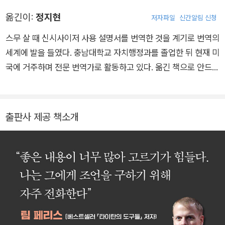
단체에 기부했다. 1990년에 세계 최고의 명문대 버클리 음대에
스트레스를 덜 받고 명확하게 생각하게 되었으며, 예전에는 딜레
옮긴이:
정지현
저자파일
신간알림 신청
기타리스트로 입학한 후, 보컬, 작곡, 피아노, 작사, 작곡, 음악 믹
마처럼 다가오던 결정에 대해서도 더 다양한 가능성을 열어두고
싱 및 프로듀싱 등 다양한 분야를 공부했다. 이 외에도 TED의 인
스무 살 때 신시사이저 사용 설명서를 번역한 것을 계기로 번역의
흥미를 갖게 되었다.
기 강연자, 서커스 공연자, 기업가 등 다채로운 활동을 이어왔다.
세계에 발을 들였다. 충남대학교 자치행정과를 졸업한 뒤 현재 미
_31. 선택지는 항상 두 개 이상이다
이 과정에서 보여준 창의성과 열정은 사람들에게 큰 영감을 주었
국에 거주하며 전문 번역가로 활동하고 있다. 옮긴 책으로 안드레
는데, 팀 페리스는 『타이탄의 도구들』에서 그를 “창의적 인간”의
애치먼의 《콜 미 바이 유어 네임》 《파인드 미》 《아웃 오브 이집
대표적인 사례로 소개하며, 실제로 그에게 조언을 구하기 위해 자
트》 《수수께끼 변주곡》을 비롯해 《스위밍 레슨》 《행동하지 않으
주 연락한다고 밝혔다. 데릭은 이 책에서, 가치 있는 일이 무엇인
면 인생은 바뀌지 않는다》 《5년 후 나에게》 《창조적 행위 : 존재
출판사 제공 책소개
지 찾고, 잘못된 생각을 고치고, 생각을 행동으로 옮기는 방법에
의 방식》 《타이탄의 도구들》 《우리는 모두 죽는다는 것을 기억하
대해 온몸으로 경험한 생생한 깨달음을 담아냈다. 저자는 독자들
라》 《학습의 재발견》 《진짜 좋아하는 일만 하고 사는 법》 《사람
과 연결되는 것을 좋아하며, 이메일을 통해 의견을 듣고 답장을
은 생각하는 대로 된다》 《지금 하지 않으면 언제 하겠는가》 등이
보내는 것을 즐긴다. 만약 데릭이 누구인지, 뭐하는 사람인지 궁
있다.
금하다면 sive.rs.를 방문해주길 바란다. 여기에 다 있다. 또한, si
ve.rs/contact로 가서 안부 인사를 남겨주길. 궁금한 건 뭐든지
물어봐도 좋고 자신에 대해 알려줘도 된다.