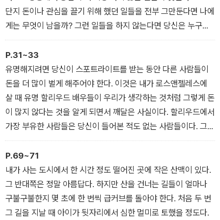
단지 돈이나 관심을 끌기 위해 했던 일들을 전부 그만둔다면 나에
게는 무엇이 남을까? 그런 일들을 하지 않는다면 당신은 누구인
가? 인생에 전적으로 만족한다면 그다음은 어떻게 하겠는가? 잠
깐 휴식을 취한 후에 어떤 목표를 추구할 것인가?
P.31~33
‘아무것도 안 할 거야’라는 말은 하지 말자. 그건 그냥 쉰다는 얘
유명해지려면 당신이 스포트라이트를 받는 동안 다른 사람들이
기니까. 그렇게 충분히 쉬고 나서 사람들을 도울 준비가 된 후를
돈을 더 많이 벌게 해주어야 한다. 이것은 내가 로스앤젤레스에
말하는 거다. 돈이 필요하지 않다면, 관심도 필요하지 않다면, 당
살 때 유명 할리우드 배우들이 우리가 생각하는 것처럼 그렇게 돈
신은 무엇을 할 것인가?
이 많지 않다는 것을 알게 되면서 깨달은 사실이다. 할리우드에서
_01. 돈도, 관심도 더 이상 필요 없다면 당신은 무엇을 할 텐가?
가장 부유한 사람들은 당신이 들어본 적도 없는 사람들이다. 그들
은 돈 버는 일에 최적화되어 있다. 그들은 다른 사람들이 더 많은
명성을 얻는 대가로 기꺼이 더 적은 돈을 감수할 의향이 있다는
P.69~71
것을 알고 있기 때문에 거래의 반대편에서 이익을 얻는다. (…)
내가 사는 도시에서 한 시간 정도 떨어진 곳에 작은 산맥이 있다.
때로는 직관에 반하는 것이 최선의 전략일 수도 있다. 돈을 많이
그 반대쪽은 정말 아름답다. 하지만 산을 건너는 길들이 얼마나
버는 직업을 가지고 있지만 자선활동으로 베푸는 것이 당신에게
구불구불한지 몇 초에 한 번씩 급커브를 돌아야 한다. 처음 두 번
중요하다면, 최선의 전략은 모기장을 설치하러 가기 위해 직장을
그 길을 지날 때 아이가 뒷자리에서 심한 멀미로 토했을 정도다.