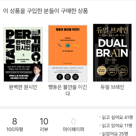
언을 해준다. 일상에서 깊은 고민을 하지 않았던 부분들을 선명하
이 상품을 구입한 분들이 구매한 상품
게 드러내주며, 당신이 진정으로 고민해야 할 문제를 알려준다.
마치 영화 《스타워즈》에서 지혜롭고 신비한 제다이, 요다처럼 본
질과 비본질을 명확하게 구분하는 사람이다. 그의 말은 지극히 간
결하지만, 그 안에는 당신이 필요로 하는 모든 조언이 포함되어
있다. 1990년 최고의 명문대 버클리 음대 입학, 1998년 세계 최
초이자 최고의 인디 음악 판매 플랫폼 CDBaby.com을 창업하
고, 15만 명의 음악가를 모아, 뮤지션의 수익을 극대화하는 새로
운 모델을 제시했던 저자는 “진짜 좋아하는 일만 하고도 충분히
멋지게 살 수 있다”라는 것을 삶으로 증명해왔다. 미국에서 가장
완벽한 원시인
행동은 불안을 이긴
듀얼 브레인
다
유명한 자기계발 전문가 팀 페리스도 그에게 조언을 듣기 위해 자
주 전화한다고 밝혔다. 지혜자 요다처럼 저자는 우리가 전혀 생각
하지 못했던 새롭고 독특한 방식으로 여러 선택지 중에서 후회 없
읽고 싶어요 41명
8
10
0
는 결정을 할 수 있도록 돕는다. 여러 고민으로 머리가 복잡할 때,
읽고 있어요 11명
100자평
리뷰
마이페이퍼
저자 데릭 시버스의 진지하고 명료한 글을 읽어보면, 왜 그가 『타
읽었어요 25명