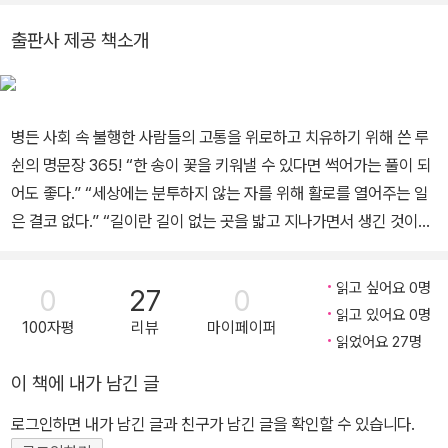
작한 것은 1918년 5월 《신청년》에 중국 최초의 현대소설이라 일컬
징 뒷골목을 걷다》(청아), 《베이징, 800년을 걷다》(푸른역사), 《교
어지는 「광인일기」를 발표하면서이다. 이때 처음으로 ‘루쉰’이라는 필
출판사 제공 책소개
토, 천년의 시간을 걷다》(컬쳐그라퍼) 등이 있고, 루쉰(魯迅)의 《중
명을 썼다. 이후 그의 대표작인 「아큐정전」이 수록된 『외침』을 비롯하
국소설사(中國小說史)》(소명출판)와 데이비드 롤스톤(David Rol
여 『방황』 『새로 엮은 옛이야기』 등 세 권의 소설집을 펴냈고, 그의 문
ston)의 《중국 고대소설과 소설 평점》(소명출판), 자오위안런(趙元
학의 정수라 일컬어지는 잡문(산문)집 『아침 꽃 저녁에 줍다』 『화개
병든 사회 속 불행한 사람들의 고통을 위로하고 치유하기 위해 쓴 루
任)의 《중국어문법》(한국문화사)을 비롯한 다수의 역서가 있으며,
집』 『무덤』 등을 펴냈으며, 그 밖에 산문시집 『들풀』과 시평 등 방대
쉰의 명문장 365! “한 송이 꽃을 키워낼 수 있다면 썩어가는 풀이 되
역시 다수의 연구 논문이 있다. 지은이에 대한 상세한 정보는 홈페이
한 양의 글을 썼다. 루쉰은 평생 불의하다고 생각하는 것들에 분노하
어도 좋다.” “세상에는 분투하지 않는 자를 위해 활로를 열어주는 일
지(www.amormundi.net)로 가면 얻을 수 있다.
고 저항했는데, 그 싸움의 무기는 글, 그중에서 잡문이었다. 마오쩌둥
은 결코 없다.” “길이란 길이 없는 곳을 밟고 지나가면서 생긴 것이고,
은 루쉰을 일컬어 “중국 문화혁명의 주장主將으로 위대한 문학가일
가시덤불을 헤쳐나가며 생긴 것이다.” “현재를 위한 항쟁은 오히려
뿐만 아니라 위대한 사상가, 혁명가”라고 했다. 마오쩌둥의 말처럼 루
현재와 미래를 위한 전투이기도 하다. 현재를 잃어버리면 미래 도 없
쉰은 1936년 10월 19일 지병인 폐결핵으로 세상을 떠날 때까지 활
읽고 싶어요 0명
0
27
0
기 때문이다.” 절망과 어둠의 시대에서 다시 일어서고, 길이 없는 곳
읽고 있어요 0명
발한 문학 활동뿐만 아니라 중국좌익작가연맹 참여, 문학단체 조직,
100자평
리뷰
마이페이퍼
에서 길을 내고, 쉼 없는 집요함으로 더 나은 곳을 꿈꾸는 이들, 또한
읽었어요 27명
반대파와의 논쟁, 강연 활동을 펼쳤다. 이를 통해 중국의 부조리한 현
고독을 견디는 지혜를 배우고 싶은 이들을 위한 루쉰의 글 모음 20세
실에 온몸으로 맞서 희망을 발견하고 새로운 길을 제시하고자 했다.
이 책에 내가 남긴 글
기 초기, 중국에서 활동했던 문인이자 사상가 루쉰. 세월이 흐르고 세
상은 변했지만, 아직도 많은 사람이 그를 불러내고 있다. 그 이유는 그
로그인하면 내가 남긴 글과 친구가 남긴 글을 확인할 수 있습니다.
가 남긴 메시지가 현재를 살아가는 우리에게 유효하기 때문이다. 루