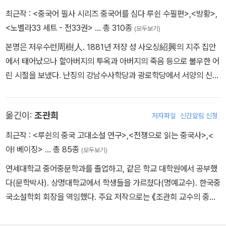
최근작 :
<중국어 필사 시리즈 중국어를 심다 루쉰 수필편>
,
<방황>
,
<노벨라33 세트 - 전33권>
… 총 310종
(모두보기)
본명은 저우수런周樹人. 1881년 저쟝 성 사오싱紹興의 지주 집안
에서 태어났으나 할아버지의 투옥과 아버지의 죽음 등으로 불우한 어
린 시절을 보냈다. 난징의 강남수사학당과 광로학당에서 서양의 신문
물을 공부했으며, 국비 장학생으로 일본에 유학을 갔다. 1902년 고분
학원을 거쳐 1904년 센다이의학전문 학교에서 의학을 배웠다. 그러
옮긴이:
조관희
저자파일
신간알림 신청
다 환등기에서 한 중국인이 총살당하는 장면을 그저 구경하는 중국인
들을 보며 국민성의 개조를 위해서는 문학이 필요하다는 사실을 절감
최근작 :
<루쉰의 중국 고대소설 연구>
,
<전쟁으로 읽는 중국사>
,
<
하고 학교를 그만두고 도쿄로 갔다. 도쿄에서 잡지 《신생》의 창간을
아! 베이징>
… 총 85종
(모두보기)
계획하고 《하남》 에 「인간의 역사」 「마라시력설」을 발표하는 등 활발
연세대학교 중어중문학과를 졸업하고, 같은 학교 대학원에서 공부했
하게 활동했다. 1909년 약 7년간의 일본 유학 생활을 마치고 귀국하
다(문학박사). 상명대학교에서 학생들을 가르쳤다(명예교수). 한국중
여 항저우 저쟝양급사범 학당의 교사를 시작으로 사오싱, 난징, 베이
국소설학회 회장을 역임했다. 주요 저작으로는 《조관희 교수의 중국
징, 샤먼, 광저우, 상하이 등에서 교편을 잡았고, 신해혁명 직후에는
사》(청아), 《조관희 교수의 중국현대사》(청아), 《소설로 읽는 중국사
교육부 관리로 일하기도 했다. 루쉰이 문학가로서 이름을 알리기 시
1, 2》(돌베개), 《청년들을 위한 사다리 루쉰》(마리북스). 《후통, 베이