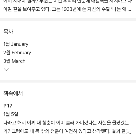
에서 지내야 할까? 루쉰은 이런 우리의 질문에 해결책을 제시하고 나
아갈 길을 보여주고 있다. 그는 1933년에 쓴 자신의 수필 ‘나는 왜 소
설을 쓰게 되었는가’에서 “나는 병든 사회의 수많은 불행한 사람으로
부터 소재를 찾았다. 그 의도는 질병과 고통을 거론하여 치료의 필요
목차
성을 환기하는 데 있었다”라고 스스로 밝혔다. 루쉰의 글은 병든 사회
속 불행한 사람들의 고통을 위로하고 치유하기 위한 노력이었던 것이
1월 January
다.
2월 February
3월 March
이 책의 빼놓을 수 없는 특징은 루쉰의 명문장들을 가려 뽑아 매일 조
금씩 읽어나갈 수 있게 한 구성이다. 이 책은 365일 루쉰의 문장을
읽어나가며 그가 전하는 희망과 진보의 메시지를 접할 기회를 제공한
책속에서
다. 그런 과정을 통해 우리는 위로받고 우리의 상처는 치유되며 앞으
로 나아갈 희망을 품을 수 있을 것이다.
P.17
1월 5일
그의 대표작 「아Q정전」과 「광인일기」는 중국인의 비극적 역사와 상
나라고 해서 어찌 내 청춘이 이미 흘러 가버렸다는 사실을 몰랐겠는
황을 적나라하게 드러냈지만, 그런데도 루쉰은 미래에 대한 희망을
가? 그럼에도 내 몸 밖의 청춘이 여전히 있다고 생각했다. 별과 달빛,