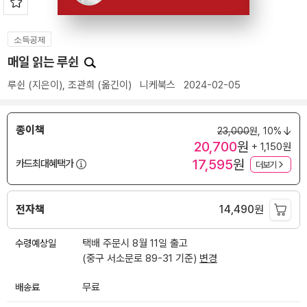
소득공제
매일 읽는 루쉰
루쉰
(지은이),
조관희
(옮긴이)
니케북스
2024-02-05
종이책
23,000
원,
10%
20,700
원
+ 1,150원
17,595
원
카드최대혜택가
더보기
전자책
14,490
원
수령예상일
택배 주문시 8월 11일 출고
(중구 서소문로 89-31 기준)
변경
배송료
무료