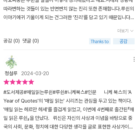
마오쩌둥은 루쉰을 일컬어 이렇게 정의내렸다고 해요.시대와 상황에
필력에 정말 감탄의 연속이었네요.🩹지금 이 시대에 누군가 피눈물
면해야 하는 것이 우리가 살아가는 세상이다. 기술의 발전과 함께 사
따라변하는 것들이 있는 반면변치 않는 진리 또한 존재합니다.루쉰의
을 흘리는 일이 더는 없도록반성과 배움을 확실히 해야겠어요. 고칠
회가 발달한다고 생각하겠지만, 여전히 깨어나지 못한 우매한 대중의
이야기에귀 기울이게 되는 건그러한 '진리'를 담고 있기 때문입니다.
것이 있다면 빠르게 고치고다음을 준비하는 것이 진정한 어른이 아닐
퇴행적 선택으로 우리 사회는 전진하지 못하고 있는 것도 사실이다.
루쉰은문학 작품뿐 아니라다양한 활동을 통해중국의 부조리한 현실
까요.💡시대가 변해도 루쉰의 가르침은여전히 후대에까지 남아중국
더보기
루쉰이 그런 우매한 대중을 ‘아큐’라는 형상으로 은유했다면, 우리 사
에 맞서 싸우며희망의 길을 제시했다고 해요.그래서일까요?처음 만
의 고전같은 불멸의 스승이 되었어요. 🔥 그런 참된 스승의 자리가 흔
회 내에도 그런 아큐 같은 존재들이 역사적 진보의 발목을 잡고 있는
공감 (
0
)
댓글 (0)
나는루쉰의 이야기가 낯설지 않습니다.__________________________
들리지 않기를,그 가르침을 더 많은 이들이 전할 수 있길 바라며매일
것이 아닐까?@nike_books@kali_suzie_jin@ekida_library⠀ 서
_____중국이 낳은 세계적인 대문호루쉰의 글과 사상을 만날 수 있는
매일, 불꽃을 피워내는 삶을 살아보겠습니다. 🫧 가슴뛰는 매일매일
평단 모집을 통해 도서를 제공받고 주관적으로 쓴 글입니다.#책블로
책공감하며 곱씹어 보게 되는 책________________________________
메뉴
이었습니다🕯-------------------------------------🫧 책 속에서
그 #북블로그 #북스타그램 #책스타그램
_루쉰이 말하는희망과 진보를 향한 걸음걸음이그 어느 때보다 깊이
찾은 울림을 공유하는 걸 즐기는 이 울림입니다🫧 이 울림이 오래 이
청설루
2024-03-20
다가오는 요즘입니다.편집자께선생께 한 마디 되묻겠습니다. 우리에
어지기를.... @uz_zzzz-------------------------------------
게 현재 언론의 자유가 있습니까? 만약 선생께서 '아니오'라고 말한다
🫧 좋은 책 전해주셔서 감사합니다.🫧 이 책은 헤스티아 @hestia_h
#도서제공#매일읽는루쉰#루쉰#니케북스#인문⠀⠀니케 북스의 'A
면, 내가 아무 소리도 내지 않는다고 탓하지 않으시리라 믿습니다. 만
otforever 님이 모집한 서평단에 뽑혀 니케북스 @nike_books 로
Year of Quotes'의 '매일 읽는' 시리즈는 관심을 두고 있는 책이다.
약 선생께서 끝내 '중학생 한 명이 서 있다'라는 명목으로 말해 달라고
부터 도서를 제공받아 작성한 주관적인 서평입니다.
'매일 읽는 헤르만 헤세'를 즐겁게 읽었고, 이번에 4번째로 출간된『매
요구한다면, 그렇다면 전 이렇게 말하겠습니다. 첫 번째로 힘써야 할
일 읽은 루쉰』을 만났다.⠀뤼신은 자신의 사상과 이념을 바탕으로 중
것은 언론의 자유를 쟁취하는 것이다.➡️ 1월 3일 / 『중학생』 잡지사
국의 사회, 문화, 정치에 대한 다양한 생각을 글로 표현한 사상가이며
의 질문에 답함 (1932년 1월 1일)▪️▪️언론 출판의 자유를 박탈당할 뻔
작가다. 오래전에 '아침에 본 꽃을 저녁에 줍는다.'라는 문장으로 루쉰