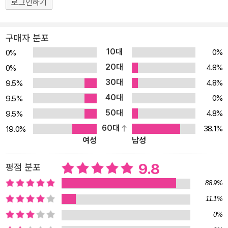
로그인하기
쉰의 저작들에 담겨 있는 여러 경구는 시대를 초월해 많은 사람에게
큰 울림을 주었다. 물론 그 울림은 중국에만 국한된 것이 아니었다. 루
구매자 분포
쉰은 혁명의 시대에 살았지만 혁명이 모든 것을 해결해 줄 것으로 생
10대
0%
0%
각하지 않았다. 인간 사회가 안고 있는 문제들을 단 한 번의 혁명으로
20대
4.8%
0%
해결할 수 있다는 것은 몽상가들의 환상에 불과하다고 생각했다. 하
30대
4.8%
9.5%
나의 산을 넘으면 또 다른 산이 기다리고 있고 언제나 그 험준한 산에
40대
직면해야 하는 것이 우리가 살아가는 세상이다. 기술의 발전과 함께
0%
9.5%
사회가 발달한다고 생각하겠지만, 여전히 깨어나지 못한 우매한 대중
50대
4.8%
9.5%
의 퇴행적 선택으로 우리 사회는 전진하지 못하고 있는 것도 사실이
60대
38.1%
19.0%
여성
남성
다. 루쉰이 그런 우매한 대중을 ‘아큐’라는 형상으로 은유했다면, 우리
사회 내에도 그런 아큐 같은 존재들이 역사적 진보의 발목을 잡고 있
9.8
평점 분포
는 것이 아닐까? 시간과 공간을 넘어서 우리에게 희망의 경구를 전해
주는 루쉰 루쉰의 글을 날마다 한 편씩 읽으며 나아가는 희망과 진보
88.9%
의 365일! 그렇다면 2024년 한국에 사는 우리는 어떤 삶을 살아야
11.1%
하는가? 끊임없이 등장하는 ‘우매한 대중’에 우리 사회와 역사를 맡
0%
긴 채 낙담하고 절망 속에서 지내야 할까? 루쉰은 이런 우리의 질문