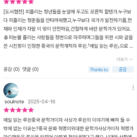
와 희망을 안겨주는 《매일 읽는 루쉰》. 페이지를 순서대로 넘기기보
[도서협찬] 피흘리는 청년들을 눈앞에 두고도 모른척 할텐가.누구보
다 마음 가는 대로 읽으면 그만이라는 엮은이의 말처럼 마주한 그의
다 피흘리는 청춘들을 안타까워했고,누구보다 국가가 발전하기를,천
글에서 용기를 얻어본다. 🏷️ '확실하게 말할 수 없다'라는 것은 아주
재와 인재가 자랄 이 땅이 안전하길,간절하게 바란 문학가가 있어요.
유용한 말이다. 세상 경험이 적은 용감한 소년은 가끔 다른 사람들에
🩸피눈물 흘리는 사람들을 정면으로 마주하며그들을 위한 시와 글을
게 감히 의문을 풀어주고 의사를 골라주기도 한다. 만일 결과가 좋지
쓴 시진핑이 인정한 중국의 문학개척자 루쉰.「매일 읽는 루쉰」으로 3
못하면 거꾸로 원망을 사기도 한다. 하지만 '확실하게 말할 수 없다'라
65일을묵념하는 마음으로 읽었어요.🔖0405. 죽은 자가 산 자의 마
는 한 마디 말로 단단히 마무리하고 나면, 모든 일이 거리낄 게 없게
더보기
음 속에 묻히지 않는다면, 진짜 죽어버리게 된다. p.117당시 중국은
된다. 확실하지 않은 것에 대해 확실하다고 말하는 것은 용기가 아니
공감 (
0
)
댓글 (0)
영국의 아편 영향,종국의 전쟁 등으로 피폐했음에도내부적인 독재,
라 거짓에 불과하다. 거짓으로 자신의 행동을 포장하여 사람들 앞에
방임 등이 여전했어요.🗞이에 의대를 진학했음에도 민족의 사상을
나서는 것보다 솔직함을 내세우는 것이 더 좋다. 거짓이라는 사실이
치료하고 싶다는 일념으로 신문예를 위해 자퇴를 했어요.소설, 수필,
메뉴
드러났을 때 난처함보다는 솔직하게 이야기하는 것이 더 옳다는 것을
시, 산문 등 여러 집필활동으로민족들이 모두 평온하게 살길 바랬대
알면서도 그렇게 하지 못하는 사람에게 꼭 필요한 말이 아닐까. 루쉰
soulnote
2025-04-16
요🔖0519 자유주의? 사상을 발표하는 것조차 범죄가 되니 몇 마디
은 혁명의 시대에 살았지만 혁명이 모든 것을 해결해 줄 것으로 생각
말도 하기 어렵다. 인도주의? 우리는 아직도 사람 몸을 사고팔 수 있
하지 않았다. 인간 사회가 안고 있는 문제들을 단 한 번의 혁명으로 해
매일 읽는 루쉰중국 문학가이자 사상가 루쉰의 이야기에 빠져 들 수
지 않은가? p.165 ✨️루쉰의 글을 이번 기회에 처음 접했어요. 피의
결할 수 있다는 것은 몽상가들의 환상에 불과하다고 생각했다. 하나
밖에 없는 이유는?중국 문화 혁명의위대한 문학가사상가이자 혁명가
혁명 가운데에 날카로운 지적과 온기 가득한 포용을한 번에 담아내는
의 산을 넘으면 또 다른 산이 기다리고 있고 언제나 그 험준한 산에 직