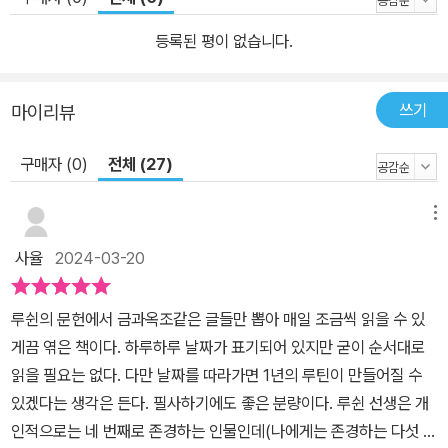
다.
등록된 평이 없습니다.
쓰기
마이리뷰
구매자 (0)
전체 (27)
메뉴
사율
2024-03-20
루쉰의 문헌에서 금과옥조같은 글들만 뽑아 매일 조금씩 읽을 수 있
게끔 엮은 책이다. 하루하루 날짜가 표기되어 있지만 굳이 순서대로
읽을 필요는 없다. 다만 날짜를 따라가면 1년의 루틴이 만들어질 수
있겠다는 생각은 든다. 필사하기에도 좋은 분량이다. 루쉰 선생은 개
인적으로는 네 번째로 존경하는 인물인데(나에게는 존경하는 다섯 명