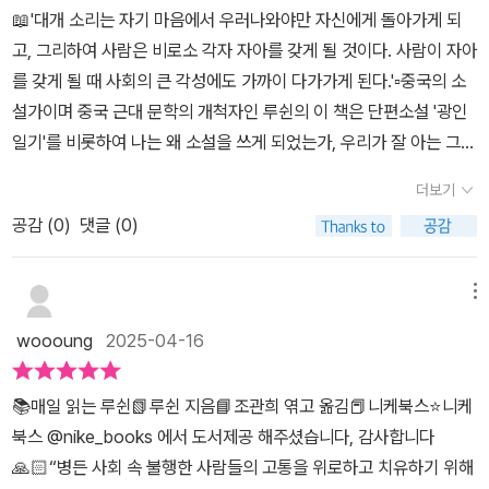
람들의 자유로운 사상을 불허한다. 그렇게 하면 능력이 분산되기 때
📖'대개 소리는 자기 마음에서 우러나와야만 자신에게 돌아가게 되
나는 희망을 가지고 있는가? 루쉰은 마지막 날, 우리에게 이렇게 말
문이다 (p321)[매일 읽는 루쉰]은 방대한 분량의 [루쉰 전집]을 일반
고, 그리하여 사람은 비로소 각자 자아를 갖게 될 것이다. 사람이 자아
하는 듯하다. “존재하는 한, 당신은 여전히 빛을 향해 나아갈 수 있
인들이 범접할 수 없기에, 작가는 루쉰의 글 가운데 정수만을 선별해
를 갖게 될 때 사회의 큰 각성에도 가까이 다가가게 된다.'▫️중국의 소
다.”라고.@nike_books 출판사에서 도서를 지원받아@jugansims
서 주옥같은 문장을 뽑았다루쉰은 혁명의 시대에 살았지만, 혁명이
설가이며 중국 근대 문학의 개척자인 루쉰의 이 책은 단편소설 '광인
ong 에서 함께 읽고 필사합니다. 감사합니다. @nike_books @jug
모든것을 해결해 줄 것으로 생각하지는 않았다. 인간 사회가 안고 있
일기'를 비롯하여 나는 왜 소설을 쓰게 되었는가, 우리가 잘 아는 그의
ansimsong @dal.baragi #매일읽는루쉰 #루쉰 #니케북스#희망
는 문제들이 일거에 해결된다는 건 몽상가들의 환상에 불과하다고 했
소설인 아Q정전 등의 문장을 수록한 책이다. 루쉰은 의학에서 문학으
#존재 #빛 #저항 #책스타그램 #문장수집 #하루한줄 #루쉰명언 #
더보기
다 중국인 개개인이 정신을 바꾸어 중국 민족의식을 개조해야 한다고
로 방향 전환을 하고 문예를 통한 국민의 개혁을 하기 위해 잡지 발간
독서노트
강조한 루쉰은 특정한 사고의 틀에 매몰되지 않고 끊임없이 허물을
공감 (
0
)
댓글 (0)
이나 글을 쓰는 것에 몰두하였다고 한다.루쉰의 책을 지금에서 읽는
벗어 나아갔고, 중국 민족 신문화의 방향으로 삼았다우리에게 위로가
것이 쉬운 일은 아닐것이다. 그러나 방대한 루쉰의 소설과 글 가운데
되는 것은 아무리 생각해봐도 이른바 미래에 대한 희망입니다' 라고
선별하여 그의 문장들을 뽑아 놓은 이 책은 한결 쉽게 다가갈 수 있다.
메뉴
루쉰은 미래에 대한 희망의 말로 책의 마지막을 장식했다위 서평은
루쉰의 사상이 들어있는 문장들을 읽노라면 우리나라도 역사적 암울
woooung
2025-04-16
@nike_books 에서 도서를 지원받아서 작성하였습니다#매일읽는
했던 시대에 민주화를 위한 문학적 투쟁이 떠오르기도 한다. 📖'진실
루쉰 #루쉰 #니케북스 #책속의한줄 #책추천 #루쉰의글모음
을 말함에는 지극히 커다란 용기가 있어야만 한다. 가령 이런 용기가
📚매일 읽는 루쉰📗루쉰 지음📘조관희 엮고 옮김📕니케북스⭐️니케
없어 허위에 안주한다면, 그야말로 새로운 삶의 길을 열 수 없는 인간
북스 @nike_books 에서 도서제공 해주셨습니다, 감사합니다
이 되고 만다.'
🙏🏻“병든 사회 속 불행한 사람들의 고통을 위로하고 치유하기 위해