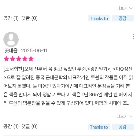
의 인물이 있다), 역시... . 두 번 완독(한 번은 천천히, 한 번은 속독으
더보기
로)했지만, 날짜에 맞춰 매일 한쪽씩 읽을 요량이다. 늘 미래와 청년
공감 (
1
)
댓글 (0)
을 걱정했던만큼 청년을 향한 응원의 목소리.미래를 만들어갈 젊은
세대를 위해 토양이 되어야할 기성세대와 저항의식 없이 무력한 지식
인을 향한 쓴소리.과거의 구습에 얽매인 탓에 서로 이해하지 못하고
메뉴
마치 쟁반 위의 모래처럼 흩어진 세태에 대한 비판.희망이 되어줄 청
꽃내음
2025-06-11
년 세대와 개혁의 의지를 억압하는 기득권층을 향한 풍자와 역설逆
說과 우화. 선생은 허위와 몽매와 폭력에 맞서야하고, 타인의 고통으
[도서협찬]오래 전부터 꼭 읽고 싶었던 루쉰.<광인일기>, <아Q정전
로 이룬 성공에 의의를 두지 말아야 하며, 모두가 정당한 행복을 누릴
>으로 잘 알려진 중국 근대문학의 대표작가인 루쉰의 작품을 아직 읽
수 있어야함을 잊어서는 안 된다고 말한다. 그리고 문예가 반드시 살
어보지 못했다. 늘 마음만 있다가이번에 대표적인 문장들을 가려 뽑
아야하는 이유와 문예운동의 중요성을 강조하면서 더하여 변화를 두
은 책을 만나게 되어 정말 기쁘다.이 책은 1년 365일 매일 한 페이지
려워하지 말라고 역설力說하는데, 그의 창작과 혁명과 저항의 밑바
씩 루쉰의 명문장을 읽을 수 있게 구성되어 있다.혁명의 시대에 조국
탕에는 늘 사랑이 존재했다. 선생이 말년에 느낀 고독, 청년 시절의 외
을 위해 피와 땀을 흘려가며 투쟁하고, 글을 쓰고, 많은 후학을 키운
로움과 방황의 심정, 그리고 그의 사색과 성찰도 적은 분량이나마 만
더보기
큰 스승 루쉰의 문장이 살아 있었다.1920년대, 30년대 암울하고 고
날 수 있다. ㅡ 실은 앤솔러지 혹은 '하루 한 문장'처럼 발췌글들로만
공감 (
1
)
댓글 (0)
통스러운 시기에 그가 느꼈던 감정들과 사상이 날것 같으면서도, 그
채워진 책들을 달가워하지 않는다. 한 작가를 진득하게 읽는 걸 선호