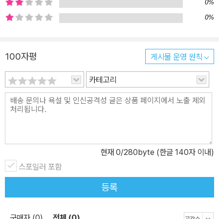
0%
에 해결책을 제시하고 나아갈 길을 보여주고 있다. 그는 1933년에 쓴
0%
자신의 수필 ‘나는 왜 소설을 쓰게 되었는가’에서 “나는 병든 사회의
수많은 불행한 사람으로부터 소재를 찾았다. 그 의도는 질병과 고통
을 거론하여 치료의 필요성을 환기하는 데 있었다”라고 스스로 밝혔
100자평
게시물 운영 원칙
다. 루쉰의 글은 병든 사회 속 불행한 사람들의 고통을 위로하고 치유
카테고리
하기 위한 노력이었던 것이다. 이 책의 빼놓을 수 없는 특징은 루쉰의
명문장들을 가려 뽑아 매일 조금씩 읽어나갈 수 있게 한 구성이다. 이
책은 365일 루쉰의 문장을 읽어나가며 그가 전하는 희망과 진보의
메시지를 접할 기회를 제공한다. 그런 과정을 통해 우리는 위로받고
우리의 상처는 치유되며 앞으로 나아갈 희망을 품을 수 있을 것이다.
그의 대표작 「아Q정전」과 「광인일기」는 중국인의 비극적 역사와 상
현재
0
/280byte (한글 140자 이내)
황을 적나라하게 드러냈지만, 그런데도 루쉰은 미래에 대한 희망을
스포일러 포함
버리지 말라고 얘기한다. 그는 “우리에게 위로가 되는 것은 아무리 생
등록
각해봐도 이른바 미래에 대한 희망입니다”라고 말했다. 이것이 루쉰
이 당시 중국인에게, 후손들에게, 이 책의 독자들에게 전하고 싶은 가
장 중요한 교훈이며 지금 우리에게 필요한 치유의 메시지일지도 모른
구매자 (0)
전체 (0)