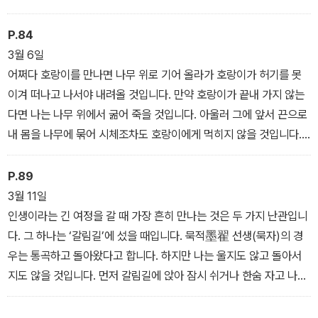
까? 밤은 바야흐로 깊어가고, 길 역시 한참 멀다. 나는 차라리 망각하
고 말하지 않는 게 낫겠다. 하지만 나는 알고 있다. 내가 아니라도 미
P.84
래에 그들을 기억해 낼 것이고, 그들의 시대를 다시 이야기할 것임
3월 6일
을…….
어쩌다 호랑이를 만나면 나무 위로 기어 올라가 호랑이가 허기를 못
-「망각을 위한 기념」, 『남강북조집』(1933년 2월 7∼8일)
이겨 떠나고 나서야 내려올 것입니다. 만약 호랑이가 끝내 가지 않는
다면 나는 나무 위에서 굶어 죽을 것입니다. 아울러 그에 앞서 끈으로
내 몸을 나무에 묶어 시체조차도 호랑이에게 먹히지 않을 것입니다.
만약 나무가 없다면 할 수 없습니다. 그저 나를 잡아먹으라고 하는 수
밖에. 하지만 죽을 때 죽더라도 호랑이를 한 번쯤 물어도 무방할 것입
P.89
니다.
3월 11일
-『두 곳으로부터의 편지』 (1925년 3월 11일)
인생이라는 긴 여정을 갈 때 가장 흔히 만나는 것은 두 가지 난관입니
다. 그 하나는 ‘갈림길’에 섰을 때입니다. 묵적墨翟 선생(묵자)의 경
우는 통곡하고 돌아왔다고 합니다. 하지만 나는 울지도 않고 돌아서
지도 않을 것입니다. 먼저 갈림길에 앉아 잠시 쉬거나 한숨 자고 나서
갈만하다고 보이는 길을 선택해 다시 걸어갑니다. 만일 호인을 만나
게 되면 그의 먹을 것을 빼앗아 허기를 달래겠지만 길을 묻지는 않을