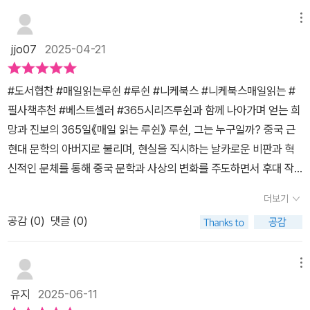
래서 더욱 진정성 있게 다가왔다.작은 빛이라도 갖고 있다면 내가 가
하는 입장이다보니 여러 작가의 짧은 글이나 혹은 앞뒤 맥락없이 싹
진 반딧불로라도 앞으로 먼저 가라는 메시지,비록 약자인 나라도 호
메뉴
둑 잘라온 글들이 오히려 읽기에 불편하기 하기 때문이다. 물론 이런
랑이에게 한 번 덤벼서 물어보라는 메시지가 울림 있게 다가온다.
방식으로 편집한 책에도 양서가 있고, 나에게 편견이 있음을 인정한
jjo07
2025-04-21
다. 이 책은 이런 나의 부정적인 시선에서 많이 벗어나 있다. 일단 오
직 루쉰의 글로만 이루어져 있다는 점, 무엇보다 루쉰 선생에 대한 남
#도서협찬 #매일읽는루쉰 #루쉰 #니케북스 #니케북스매일읽는 #
다른 마음이 크게 작용했음을 부인하지 않는다. 가장 큰 장점을 꼽자
필사책추천 #베스트셀러 #365시리즈루쉰과 함께 나아가며 얻는 희
면 '루쉰'이라는 이름에 장벽을 느끼는 독자라면 큰 부담없이 읽을 수
망과 진보의 365일《매일 읽는 루쉰》 루쉰, 그는 누구일까? 중국 근
있다. 사이사이 선생의 뼈때리는 직설 화법이 재밌기도 재밌고. 아무
현대 문학의 아버지로 불리며, 현실을 직시하는 날카로운 비판과 혁
튼 책장을 넘기면서 '역시... 좋네, 좋아'를 연발하다가 어느 지점에서
신적인 문체를 통해 중국 문학과 사상의 변화를 주도하면서 후대 작
는 또 울컥하며 읽었다. 3월, 섣부른 감이 없지 않지만 올해 친구들 생
가와 지식인들에게 깊은 영향을 미쳤다는 중국의 작가. 우리에게는
더보기
일 선물은 이 책으로 정했다.※ 출판사 지원도서
그의 이름보다 《아 Q 정전》이 더 익숙할지도 모른다.🏷️ 365일 매일
공감 (
0
)
댓글 (0)
매일 루쉰의 글을 조금씩이나마 읽어나가며 우리의 모습을 돌아보는
것은 어떨지. 그럼에도 불구하고 미래에 대한 희망은 버릴 수 없기 때
문이다.(중간 생략) '우리에게 위로가 되는 것은 아무리 생각해 봐도
메뉴
이른바 미래에 대한 희망입니다.' p.9 불확실한 미래에서 불안해하고
유지
2025-06-11
만 있을 것이 아니라 한발 한발 내디디며 희망의 씨앗을 싹 틔울 위로