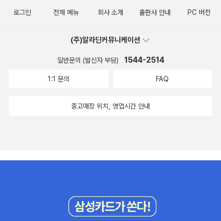
없다.이것은 땅위의 길과 같은 것이다.본래 땅 위에는 길이 없었다.지
로그인
전체 메뉴
회사 소개
출판사 안내
PC 버전
나가는 사람이 많아지면 그게 곧 길이 되는 것이다.「고향』, 『외침』 ( 1
921년 1월)📖모든 예술의 본질은 그것을 보고 듣는 사람으로 하여금
(주)알라딘커뮤니케이션
감정이 일어나 기쁨을 느끼게 하는데 있다.문장은 예술의 하나이니
이것 역시 본질적으로는 마땅히 그러하다.「마라시력설』 『무덤』 (190
1544-2514
일반문의 (발신자 부담)
8년)📖일할 수 있는 사람은 일하고 소리 낼 수 있는 사람은 소리를
1:1 문의
FAQ
내라.한점의 열이 있으면 한점의 빛을 발하라.반딧불이처럼 어둠 속
에서 한 점의 빛을 발할 수 있다면 꼭 횃불을 기다릴 필요는 없다.「수
중고매장 위치, 영업시간 안내
감록 41 , 열풍』 ( 1919년 1월 15일)📖돌아보지마라, 앞쪽에도 길이
있으니.그리하여 이 중국 역사에서 한번도 본 적이 없었던 세번째 시
대를 창조하는 것이 바로 오늘날 청년의 사명이다.<등하만필> <무덤
> (1925년 4월 29일)📖민중은 거센 파도와 같다.막을수록 더욱 거
세진다.<문화편향론> <무덤> (1908년)#도서제공 #니케북스 #매
일읽는루쉰 #루쉰 #주간심송 #필사챌린지 #필사 #리뷰 #텍스트힙