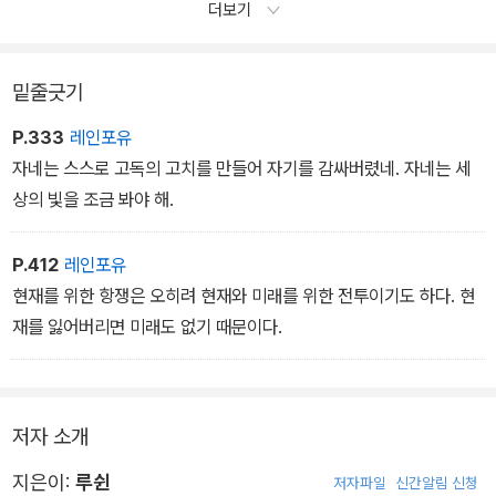
더보기
것입니다. 내 헤아림으로는 그 역시 모를 것이기 때문입니다….
다른 하나는 ‘막다른 길窮途’입니다. 완적阮籍 선생도 크게 울고 돌
아섰다고 합니다. 하지만 나는 여전히 성큼성큼 나아갈 것입니다. 가
밑줄긋기
시덤불 속을 한동안 걸을 것입니다. 하지만 걸을 만한 곳이 전혀 없는
P.333
레인포유
완전한 가시밭길은 아직까지 만난 적이 없습니다. 어쩌면 애당초 이
자네는 스스로 고독의 고치를 만들어 자기를 감싸버렸네. 자네는 세
른바 ‘막다른 길’이라는 건 없는지도 모릅니다.
상의 빛을 조금 봐야 해.
-『두 곳으로부터의 편지』(1925년 3월 11일)
P.412
레인포유
현재를 위한 항쟁은 오히려 현재와 미래를 위한 전투이기도 하다. 현
재를 잃어버리면 미래도 없기 때문이다.
저자 소개
지은이:
루쉰
저자파일
신간알림 신청