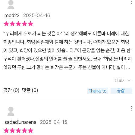
들을 교훈 삼아 가슴에 새기고 잊지 않았기 때문 아닐까요? 그 날 시
라고 칭했다루쉰은 봉건시대의 끝에 태어나 70여년전 중국 구국운동
메뉴
럼, 현실은 암울해도 결국은 반드시 빛나는 미래가 온다는 것을 기억
민들을 한 곳으로 이끌었던 자유와 희망 정의에 대한 갈망을 잊지 않
이 실패한 것을 목격했고, 아편전쟁 패전, 양무운동, 변법유신운동, 신
하고 하루를 살아가면 좋겠다. 미래가 보이지 않는다고 낙담하고 포
redd22
2025-04-16
겠습니다.루쉰의 글이 더 빛나는 이유는 그 역시 시대적 상황에 굴복
해혁명의 실패까지 모두 지켜보았다루쉰이 생각하는 혁명은 중국의
기하지 말고 현재 우리가 할 수 있는 것을 하며 미래에 대한 희망의 끈
하지 않고 진보와 희망을 향한 걸음걸음을 내딛으며그 이야기를 담아
모든 사람이 변화하는 것이고 '미완의 혁명을 위해서 계속 나아가는
을 부디, 놓지 말자.⠀365개의 루쉰의 문장을 통해 사회적 불평등과
“우리에게 위로가 되는 것은 아무리 생각해봐도 이른바 미래에 대한
냈기 때문입니다!📌 2025년 4월 16일 오늘은 세월호 참사 11주기
사람'을 진정한 혁명인이라고 했다<아Q정전>은 신해혁명 시기의 농
부당함의 어두운 면을 보게 하고 인간 본성의 문제를 깊이 생각하게
희망입니다. 희망은 존재와 함께 하는 것입니다. 존재가 있으면 희망
입니다. 안타깝게 생을 마감하신 분들과 살아내기 위해 부던히 애쓰
촌생활을 소재로 중국 농촌 생활상을 낱낱이 파헤쳐 아Q라는 품팔이
한다. 그의 비판적 사고는 사회, 정치, 문화 등 여러 분야에서 변화와
이 있고, 희망이 있으면 빛이 있습니다.”이 문장을 읽는 순간, 마음 한
고 있는 우리 모두의 안녕과 안전을 기원해 봅니다+<니케북스. 협찬
꾼의 운명을 비극적으로 묘사함으로 중국민족의 근성을 지적하며 국
개선을 추구하며 희망을 품고 나아갈 수 있도록 이끌어 준다. 그가 가
구석이 환해졌다.절망의 언어를 쓸 줄 알면서도, 끝내 ‘희망’을 버리지
도서. 감사합니다 >⠀
민성을 각성시키고 있다공허한 영웅주의와 무력한 패배주의에 침식
지고 있는 다양한 혜안의 좋은 문장으로 하루를 시작해 보면 좋겠다.
않았던 루쉰.그가 말하는 희망은 누군가 주는 선물이 아니라, 살아 있
된 자국의 현실을 직시하지 못하고, 자기만족에 젖어있는 대국의식을
⠀⠀● 사실은 항상 문면만큼 그렇게 아름답지 않다.「싸움 구경1」, '거
다는 그 자체에서 시작되는 빛이었다.루쉰은 어둡고 고단한 시대를
버리지 못한 현실마저 외면한 청나라 정부와 한민족에 대한 조소와
더보기
짓자유서'(1933년 1월 31일 )⠀⠀● '광명'이 지나가면, 어둠이 다시
살았다. 무기력한 민중, 부패한 권력, 침묵하는 지식인들 속에서 그는
비판을 강력히 내포하고 있다'생각없이 있다면 저렇게 다른 나라가
온다.「광명이 도래하면」'거짓자유서'(1933년 3월 15일)⠀⠀● 죽은
공감 (
0
)
댓글 (0)
침묵하지 않고 누구보다 시대를 날카롭게 파고들었다.그는 절망 속에
쳐들어 와서 자국인이 참수되는 것이나 보고 있는 신세가 된다. 꼭 정
자가 산자의 마음 속에 묻히지 않는다면, 진짜 죽어버리게 된다.「공허
서도 ‘살아남아 말하는 것’을 선택했다.말을 멈추지 않는 것, 작은 진
신을 바꾸고 생각을 하게 만들어야 한다. 그렇기 위해선 글과 문학이
한 이야기」, '화개집 속편'(1926년4월 2일)⠀⠀● 밤을 사랑하는 사
실을 붙잡고 놓지 않는 것, 그것이 루쉰이 택한 저항이었다.그리고 그
메뉴
의학보다 정신을 바꾸는 게 중요하다' 며 2월 문학 예술 활동으로 중
람이 밤을 듣는 귀와 밤을 보는눈을 갖고 있다면, 어둠 속에서 모든 어
는 믿었다.존재가 있는 한, 미래는 아직 쓰이지 않은 페이지라고. 그래
국 민족의식을 개조해야 한다고 결심하고, 의학 공부를 그만둔다'지
sadadlunarena
2025-04-15
둠을 보게 된다. 「밤의 송가J」, '풍월이야기'(1933년 6월8일)⠀⠀⠀⠀
서 우리는, 살아있는 한 다시 시작할 수 있다고.오늘을 살아낸 우리에
식과 절대 권력은 충돌하게 마련이고 병립할 수 없다. 절대 권력은 사
⠀⠀⠀⠀⠀⠀⠀⠀⠀⠀⠀⠀⠀⠀⠀
겐 내일을 만들어갈 힘이 있다고..오늘 나는 살아 있는가? 그렇다면