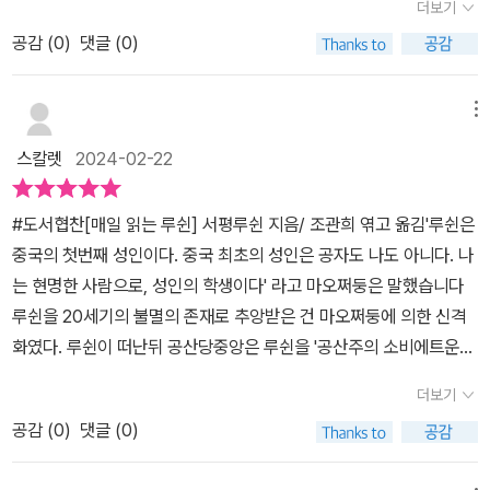
했습니다. 진실이 감춰질 뻔했습니다. 가장 먼저 쟁취해야 할 것으로
더보기
을 알 게 됐다. 어떤 현상에 바로 반응하지 않고 생각 한 후에 행동하
언론의 자유를 말한 이유를 알 것 같습니다. 그 날 수많은 시민 언론의
공감 (
0
)
댓글 (0)
라는 뜻이었다. 그의 깊은 생각이 마음에 지울 수 없는 울림을 남겼다.
생생한 보도가 없었다면, 그 날 이후 언론이 침해당했다면 우린 끔찍
그래서 이 책의 출간이 반가웠다.⠀'매일 읽는 루쉰'의 문장을 통해서
한 삶을 살고 있을지도 모릅니다.개인의 사상과 행위는 반드시 자기
중국의 시대적, 사회적 배경을 엿볼 수 있고 작가의 생각과 가치관, 통
메뉴
를 중추로 삼고 또 자기를 가장 마지막으로 삼아야 하니, 이것이 바로
찰을 만날 수 있다. 루쉰을 조금이라도 이해하고 알아가는 시간이 된
자기 성정의 절대적인 자유를 수립하는 것이다.➡️ 6월 14일 / 문화편
스칼렛
2024-02-22
다. 작가의 철학적 고찰이 담긴 문장으로 스스로에게 깨달음을 주고
향론 (1907년)▪️▪️자신을 바로 세우고 바로 세우고 또 바로 세워야 합
통찰력을 배워야겠다.⠀여러 문장 중에서 중국 사회 문제를 인식하고
니다. 현혹되지 않고, 휘둘리지 않으려면 '나'부터 바로 서야 합니다.
#도서협찬[매일 읽는 루쉰] 서평루쉰 지음/ 조관희 엮고 옮김'루쉰은
비판하며 사회 개혁에 관한 글들은 혁명의 시대에 살았던 그가 얼마
나는 존재하고, 살아 있으며, 살아갈 것이다. 나는 나 자신이 더 절실
중국의 첫번째 성인이다. 중국 최초의 성인은 공자도 나도 아니다. 나
나 나라를 걱정하고 생각했는지를 알 수 있다. 그럼에도 불구하고 비
하게 느껴지기 시작했다.➡️ 8월 28일 / 이것도 생활이다(1936년 8
는 현명한 사람으로, 성인의 학생이다' 라고 마오쩌둥은 말했습니다
판의 쓴소리만을 하는 것이 아니라 12월 31일 마지막 문장에서 루쉰
월 23일)지식과 절대 권력은 충돌하게 마련이고 병립할 수 없다. 절
루쉰을 20세기의 불멸의 존재로 추앙받은 건 마오쩌둥에 의한 신격
의 간절한 마음이 담긴 희망의 문장을 남겼다.⠀● 우리에게 위로가
대 권력은 사람들의 자유로운 사상을 불허한다. 그렇게 하면 능력이
화였다. 루쉰이 떠난뒤 공산당중앙은 루쉰을 '공산주의 소비에트운동
되는 것은 아무리 생각해 봐도 이른바 미래에 대한 희망입니다. 희망
분산되기 때문이다.➡️ 10월 6일 / 지식 계급에 관하여 (1927년 10
의 전우'로 일컫고 마르크스주의화 햐였다고 평가한다고 한다중국 최
은 존재와 함께 하는 것입니다. 존재가 있으면 빛이 있습니다. (중략)
더보기
월 25일)한 권의 책 속에이토록 많은 이야기를담을 수 있나 싶을 만
초의 현대소설인 [광인일기]는 중국의 현실을 고발하지만 어둡고 절
우리에게는 반드시 유구한 미래가 있을 뿐 아니라 반드시 광명으로
큼루쉰의 인생을 총망라한 글들이큰 귀감으로 다가옵니다.역사가 되
공감 (
0
)
댓글 (0)
망적이다. 루쉰은 권력도 사랑도 싫어했지만 그의 삶은 정치적이고,
빛나는 미래가 올 것입니다.(413)⠀이 문장이 루쉰이 독자에게 말하
풀이되는 동안 우리는 많은 것을 잃었지만 또 지켜냈습니다.지난 일
그의 사상은 '태어난 이상 살아가야 한다'는 것으로 자신을 '중간물'이
고 싶은 주제를 담았다. 아무리 어두운 밤일지라도 아침이 오는 것처