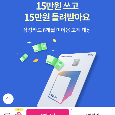
뒤로가
기
보관함담기
선물하기