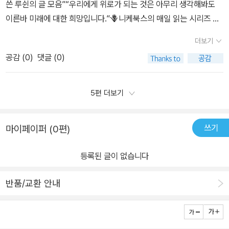
쓴 루쉰의 글 모음”“우리에게 위로가 되는 것은 아무리 생각해봐도
이른바 미래에 대한 희망입니다.”🪻니케북스의 매일 읽는 시리즈 마
지막 “매일 읽는 루쉰” 입니다.루쉰 전집이 있다고는 하지만 아직 읽
더보기
어보지 못해서 루쉰의 글을 읽는 내내 어렵다는 생각이 들었습니다.
공감 (
0
)
댓글 (0)
루쉰은 중국의 소설가, 중국 근대 문학의 개척자이자 중국 현대를 대
표하는 사상가이다.루쉰의 첫번째 작품은 1918년 <신청년> 잡지 5
월호에 실은 단편소설 ‘광인일기’ 이고 ‘아큐정전’은 중국 현대 문학을
5편 더보기
대표하는 소설이며, 외국문학을 번역해 소개한 번역자로, 중국의 암
울한 현실을 비판한 산문가로도 활동을 했다.그가 남긴 메세지가 지
쓰기
마이페이퍼 (0편)
금까지도 유효하기 때문에 많은 사람들이 그를 불러내고 있다고 한
다.중국 뿐만이 아니라 전 세계적으로 특히 요즘의 우리나라에서도
등록된 글이 없습니다
루쉰의 글과 그와 같이 목소리를 낼 수 있는 사람이 필요한 것 같다.
루쉰의 글들을 매일 조금씩 읽을 수 있는 이 책을 통해 우리의 모습을
반품/교환 안내
돌아보며 미래에 대한 희망을 잃지 않도록, 우리세대뿐 아니라 다음,
그 다음세대까지도 그 희망이 사라지지 않도록 해야할 것이다.📖생
각해 보니 희망이란 것은 본래 있다고도 할 수 없고, 없다고도 할 수