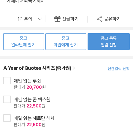
에세이
>
외국에세이
선물하기
공유하기
중고
중고
중고 등록
알라딘에 팔기
회원에게 팔기
알림 신청
A Year of Quotes 시리즈 (총 4권)
신간알림 신청
매일 읽는 루쉰
판매가
20,700
원
매일 읽는 존 맥스웰
판매가
22,500
원
매일 읽는 헤르만 헤세
판매가
22,500
원