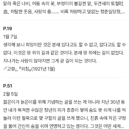
버리지 말라고 얘기한다. 그는 “우리에게 위로가 되는 것은 아무리 생
말라 죽은 나비, 어둠 속의 꽃, 부엉이의 불길한 말, 두견새의 토혈吐
각해봐도 이른바 미래에 대한 희망입니다”라고 말했다. 이것이 루쉰
血, 허탈한 웃음, 사랑의 춤……. 비록 처량하고 덧없는 청춘일망정,
이 당시 중국인에게, 후손들에게, 이 책의 독자들에게 전하고 싶은 가
청춘은 청춘인 것이다. 그런데 지금 어째서 이리도 적막한가? 몸 밖
장 중요한 교훈이며 지금 우리에게 필요한 치유의 메시지일지도 모른
의 청춘도 흘러가버리고 세상의 청년들 역시 모두 늙고 쇠약해졌단
P.19
다.
말인가?
1월 7일
-「희망」, 『들풀』(1925년 1월 1일)
생각해 보니 희망이란 것은 본래 있다고도 할 수 없고, 없다고도 할 수
없다. 이것은 땅 위의 길과 같은 것이다. 본래 땅 위에는 길이 없었다.
지나가는 사람이 많아지면 그게 곧 길이 되는 것이다.
-「고향」, 『외침』(1921년 1월)
P.51
2월 5일
젊은이가 늙은이를 위해 기념하는 글을 쓰는 게 아니라 지난 30년 동
안 내가 목격한 수많은 청년의 피가 층층이 쌓여 숨도 못 쉬게 나를 억
눌러 이런 필묵으로 몇 구절의 글을 쓰게 했으니, 진흙 속에 작은 구멍
을 뚫어 간신히 숨을 쉬며 연명하고 있는 셈이다. 그것은 어떤 세계일