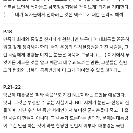
넘어서는 방법이 여기 있기 때문이다. 기왕 벌어진 ‘별일’이 어떤 ‘별
스트를 보면서 독자들도 남북정상회담을 ‘느껴보게’ 되기를 기대한다.
일’로 나아갈지가 바로 여기 달려있기 때문이다. 그래서, 이제부터는
(……) 내가 독자들에게 전하려는 것은 텍스트에 대한 논리적 해석만
당신 몫이다.
이 아니다. 텍스트와 논리가 발을 딛고 있는 남북 정상들의 정서와 감
정도 함께 전하려고 했다. 이것은 ‘무모한 도전’이었는지 모른다. 그러
P.18
나 어쨌든 나는 그 일을 했다. 만약 제대로 해냈다면, 독자들이 ‘대통
민족의 화해와 통일을 진지하게 원한다면 누구나 이 대화록을 꼼꼼히
령의 눈높이’에서 ‘대통령이 된 기분’으로 남북정상회담을 ‘느낄’ 수 있
읽고 깊게 생각해야 한다. 국가 운영의 의사결정권을 가진 사람들, 그
을 것이다.
런 사람에게 영향을 미치는 분들은 더욱더 그렇다. (……) 여기에서 무
엇이든 새로운 것을 알고 깨닫고 배우고 느끼는 만큼, 그분들은 한반
도의 평화와 남북의 공동번영에 더 크게 기여할 수 있을 것이다.
(……) 감정에 격하게 휩쓸린 사람들은 심각한 오독誤讀과 난독難讀
증세를 보였다. 그분들의 논리적 사고능력이 부족해서가 아니었다.
P.21~22
심리적·정서적 장애가 문제였다.
박근혜 대통령은 ‘피와 죽음으로 지킨 NLL’이라는 표현을 애용한다.
맞다. 그것은 부정할 수 없는 사실이다. NLL 자체가 분단과 전쟁의 산
물이며, 지난 수십 년 동안 서해안에서 벌어진 군사충돌에 죽고 피 흘
린 사람이 한둘이 아니다. 그걸 누가 모른다는 말인가. 문제는 대통령
이 그런 말을 하는 것이 과연 합당한 일인지 여부다. 대통령은 국민의