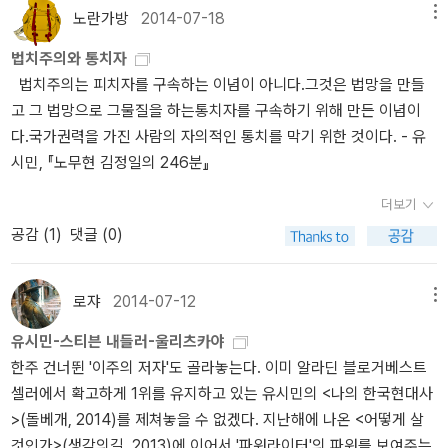
노란가방
2014-07-18
메뉴
법치주의와 통치자
법치주의는 피치자를 구속하는 이념이 아니다.그것은 법망을 만들
고 그 법망으로 그물질을 하는통치자를 구속하기 위해 만든 이념이
다.국가권력을 가진 사람의 자의적인 통치를 막기 위한 것이다. - 유
시민, 『노무현 김정일의 246분』
더보기
공감 (
1
)
댓글 (0)
로쟈
2014-07-12
메뉴
유시민-스티븐 내들러-울리츠카야
한주 건너뛴 '이주의 저자'도 골라놓는다. 이미 알라딘 블로거베스트
셀러에서 확고하게 1위를 유지하고 있는 유시민의 <나의 한국현대사
>(돌베개, 2014)를 제쳐놓을 수 없겠다. 지난해에 나온 <어떻게 살
것인가>(생각의길, 2013)에 이어서 '파워라이터'의 파워를 보여주는