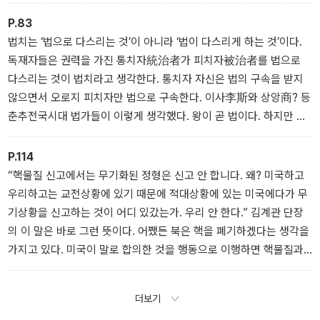
생명과 안전을 지키는 사람이다. NLL을 지키는 일에 국민 한 사람의
피와 죽음도 더는 바치지 않아도 되게 하는 것이 대통령의 책무다.
P.83
(……) 국정운영의 책임자들이 앞장서서 거짓을 퍼뜨리고 증오를 선
법치는 ‘법으로 다스리는 것’이 아니라 ‘법이 다스리게 하는 것’이다.
동하는 것이 범죄crime는 아닐지 모른다. 하지만 그것은 형법상의 범
독재자들은 권력을 가진 통치자統治者가 피치자被治者를 법으로
죄보다 더 나쁜 죄악sin이다.
다스리는 것이 법치라고 생각한다. 통치자 자신은 법의 구속을 받지
않으면서 오로지 피치자만 법으로 구속한다. 이사李斯와 상앙商? 등
춘추전국시대 법가들이 이렇게 생각했다. 왕이 곧 법이다. 하지만 이
런 것은 법치가 아니라 인치人治다. 권력을 가진 자가 스스로 만든 법
으로 제멋대로 다스리는 자의적 통치일 뿐이다. 법치는 법이 통치자
P.114
와 피치자를 모두 구속하는 것이다. 통치자가 법으로 피치자를 다스
“핵물질 신고에서는 무기화된 정형은 신고 안 합니다. 왜? 미국하고
리는 게 아니라, 법이 통치자와 피치자 모두를 다스리는 것이다.
우리하고는 교전상황에 있기 때문에 적대상황에 있는 미국에다가 무
기상황을 신고하는 것이 어디 있갔는가. 우리 안 한다.” 김계관 단장
의 이 말은 바로 그런 뜻이다. 어쨌든 북은 핵을 폐기하겠다는 생각을
가지고 있다. 미국이 말로 합의한 것을 행동으로 이행하면 핵물질과
핵시설, 핵계획은 다 폐기할 수 있고, 정전협정을 대체하는 평화협정
을 체결해 북미관계를 정상화하면 이미 개발한 핵무기도 폐기하겠다
더보기
는 것이다. 북이 이미 개발한 핵무기에 대해 이런 입장을 가지고 있다