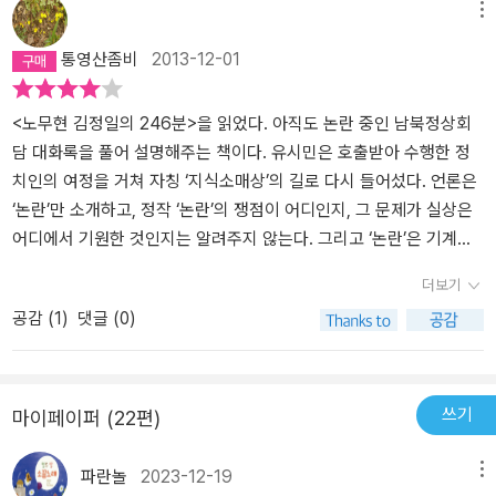
알리고 동의와 협력을 구하는 데 더욱 적극적으로 나서야 한다. 5. (2
한 정치적 이해관계도 개입될 여지가 없이 두 정상은 특히 노무현은
메뉴
02쪽) 참여정부 슬로건 - ‘국민이 대통령입니다’ 국민 스스로가 주권
한반도의 평화를 위해 진정으로 고민했고 노력했다. 이 책은 다시한
통영산좀비
2013-12-01
자로서 자기가 대통령이라는 의식을 가져야 한다고 주장했다. → 지
번 우리 사회의 보수적 대북 관점에 대해 생각해 보게 한다. 대화록 전
도자 개인을 믿거나 지도자 개인의 양심에 기대 내 삶과 나라의 미래
문을 보고도 노무현이 NLL을 포기했다고 생각하는 사람이 있다면 아
를 의지하는 것이 얼마나 공허하고 때로는 위험한 일인지 증명하는
마 두가지 이유 중 하나일 것이다. 하나는 보수의 결집을 통해 여론을
<노무현 김정일의 246분>을 읽었다. 아직도 논란 중인 남북정상회
것은 지난 이명박 정부 5년으로 충분하다. 믿을 것은 깨어 있는 시민
호도하고 자신들의 기득권을 움켜쥐려는 불순하고 반反사회적인 목
담 대화록을 풀어 설명해주는 책이다. 유시민은 호출받아 수행한 정
이 모여 이룩한 집단 지성과 검증을 거치면서 다듬어가는 시스템뿐이
적이다. 나머지 하나는 앞서같은 불순한 목적이 있어서가 아니라(혹
치인의 여정을 거쳐 자칭 ‘지식소매상’의 길로 다시 들어섰다. 언론은
다. 6. (208쪽) 우리 언론은 남북관계를 개선하는 데는 어떨지 모르
은 불순한 목적까지 포함하고) 대북정책에 대한 비전 내지는 관점의
‘논란’만 소개하고, 정작 ‘논란’의 쟁점이 어디인지, 그 문제가 실상은
지만 악화시키는 데는 비상한 능력을 발휘한다. → 유시민 특유의 촌
차이 때문 일 것이다. 그 시각의 차이를 들여다 보자. 간단히 말해서
어디에서 기원한 것인지는 알려주지 않는다. 그리고 ‘논란’은 기계적
철살인. 웃어넘기기에는 마음이 무거운 표현이다. 어디 남북관계뿐이
보수는 북한의 체제를 인정하지 않기 때문에 북한의 내부 혁명이나
중립이란 형태로 보도되니, ‘논란’을 접하는 시민들에게 혐오감만 불
더보기
겠는가. 기자의 양심을 데스크가 걷어차는 것인지, 언론사의 문화가
자진 몰락으로 자유민주주의 체제의 남한에 흡수 통일 되기를 바란
러일으킨다. 그리고 정치인들은 그런 혐오감을 숙주삼아 기생한다.
공감 (
1
)
댓글 (0)
기자 개인의 정신을 변화시키는 것인지. 7. 이재정은 통일부 장관의
다. 그렇기 때문에 보수는 북한을 말안듣는 어린아이 쯤으로 여기고
지식 소매상 유시민은 ‘정보 격차’와 ‘메시지의 압축’ 때문에 이해하기
역할이 무엇인지 분명하게 보여준다. 장관이 되기 전의 이력이나 장
매로 다스리는 정책을 고수한다. 그 결과 북의 위협으로 부터 우리를
어려운 대화록을 쉽게 풀어준다. 현실의 문제를, 때맞춰, 대중의 언어
관이 되고난 후의 활동을 살펴보면 현인택, 류우익을 통일부 장관으
지키는 방법은 총칼로 대응하는 것 밖에 없다고 생각한다. 하지만 노
로, 간명하게 잘 설명한다. 다소 때늦지 않았나 싶기도 하고, 한편으론
로 내세운 이명박 정부의 통일 정책이란 게 과연 있었을까 싶다. 8. 역
무현의 생각은 달랐고 현명했다. 노무현은 말 잘 안듣는 아이를 매로
노무현이 NLL을 포기했다는 선동에 휘둘리지 않을 사람만 읽을 듯해
쓰기
마이페이퍼 (22편)
사에 가정은 금물이라지만, 그래도 시간이 갈수록 노무현의 이른 서
다스리는게 능사가 아니라는 것을 알고 있었다. 그래서 그는 아이를
서 아쉽기도 하다. 하지만, 단순히 NLL과 관련한 진실 뿐 아니라, 우
거가 아쉽다. 진보 세력이 뚜렷한 구심점 없이 지리멸렬한 모습을 보
달래듯이 하며 서로간에 신뢰를 쌓고 스스로 변화하도록 유도했고 설
리나라 남북한 대화의 맥을 짚을 수 있다. NLL의 기원과 역사를 짚은
파란놀
2023-12-19
메뉴
일 때마다 그렇다. 하긴 검찰과 언론으로부터 얼마나 더 험한 꼴을 당