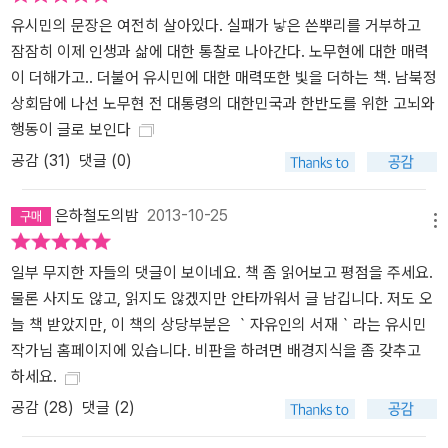
유시민의 문장은 여전히 살아있다. 실패가 낳은 쓴뿌리를 거부하고
잠잠히 이제 인생과 삶에 대한 통찰로 나아간다. 노무현에 대한 매력
이 더해가고.. 더불어 유시민에 대한 매력또한 빛을 더하는 책. 남북정
상회담에 나선 노무현 전 대통령의 대한민국과 한반도를 위한 고뇌와
행동이 글로 보인다
공감 (
31
)
댓글 (0)
은하철도의밤
2013-10-25
메뉴
일부 무지한 자들의 댓글이 보이네요. 책 좀 읽어보고 평점을 주세요.
물론 사지도 않고, 읽지도 않겠지만 안타까워서 글 남깁니다. 저도 오
늘 책 받았지만, 이 책의 상당부분은 ｀자유인의 서재｀라는 유시민
작가님 홈페이지에 있습니다. 비판을 하려면 배경지식을 좀 갖추고
하세요.
공감 (
28
)
댓글 (2)