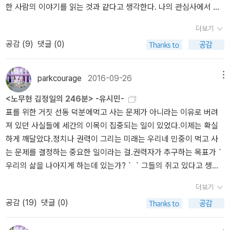
한 사람의 이야기를 읽는 것과 같다고 생각한다. 나의 관심사에서 시
운 대통령’이 아닌 ‘전기자전거에 발만 얹고서 자전거 흉내’를 했으니,
니면 ‘노무현’이 한 일이어서는 아닐까? 그들의 그러한 생각 자체야
작한다는 것, 올 한 해동안 책을 고르는 기준으로 삼겠다.
그야말로 삶조차 몰랐던 길이다.+2023년 언저리는 ‘전기자전거’가
무슨 문제가 있으랴? 다만, 그들이 엄연히 ‘법’을 어겼다는 사실이다.
더보기
꽤 싸게 퍼진다만, 노무현 씨가 ‘자전거 타는 대통령 코스프레’를 하던
게다가 정문헌은 자신의 정치인생을 걸기도 했다. 그런데도 수사가
공감 (
9
)
댓글 (0)
무렵에는 ‘전기자전거’가 꽤나 비쌌다. 예전에 시골 할아버지 누가 전
진행되는 상황은 의문을 자아낼 법하다. 유시민은 법치는 ‘법으로 다
기자전거를 탔는가? 흉내를 내지 말고 삶이라는 몸짓이어야 하지 않
스리는 것’이 아니라 ‘법이 다스리게 하는 것’이라 한다. 통치자가 법
는가? 무릎이 안 좋아서 비싼 전기자전거로 흉내를 냈다고? 무릎이
으로 피치자를 다스리는 게 아니라, 법이 통치자와 피치자 모두를 다
parkcourage
2016-09-26
메뉴
안 좋으면 손녀 손을 잡고서 들길을 거닐면 된다. ‘서민이 아니기’에
스리는 것이라는 뜻이다. 유독 ‘법치주의’를 강조하는 정부지만, 법 위
<노무현 김정일의 246분> -유시민-
‘서민 흉내와 체험’을 한다. ‘가난한 시골 할아버지’가 손녀하고 어떻게
에 ‘통치자’가 있는 것은 아닌지 의심을 많이 사는 정부이기도 하다.
표를 위한 거짓 선동 덕분에먹고 사는 문제가 아니라는 이유로 버려
마주할는지 알고 싶다면, 스스로 돈·이름·힘을 죄 내려놓고서 가난하
대화록은 누가, 어떤 목적으로 유출했는지 언젠가 밝혀질 것인가? 북
져 있던 사실들에 세간의 이목이 집중되는 일이 있었다.이제는 확실
게 살아갈 노릇이다. 안 내려놓으니까 이녁 둘레에서 끝없이 말썽을
핵을 폐기하고, 평화로 가는 길은 어떻게 또 열어 갈 것인가?
하게 깨달았다.정치나 권력이 그리는 미래는 우리네 민중이 먹고 사
일으키는 무리가 있다.ㅅㄴㄹ※ 글쓴이숲노래(최종규) : 우리말꽃(국
는 문제를 결정하는 중요한 일이라는 걸.권력자가 추구하는 목표가｀
어사전)을 씁니다. “말꽃 짓는 책숲, 숲노래”라는 이름으로 시골인 전
우리의 삶을 나아지게 하는데 있는가?｀｀그들의 쥐고 있다고 생각
남 고흥에서 서재도서관·책박물관을 꾸립니다. ‘보리 국어사전’ 편집
하는 권력의 수명을 연장하는데 있는가?｀를 판단하고 분석하는 것
장을 맡았고, ‘이오덕 어른 유고’를 갈무리했습니다. 《선생님, 우리말
더보기
이우리의 삶을 조금 더 나은 방향으로 갈 수 있도록 하는 필수 불가결
이 뭐예요?》, 《쉬운 말이 평화》, 《곁말》, 《곁책》, 《새로 쓰는 밑말 꾸
공감 (
19
)
댓글 (0)
한 시민의 의무임을...고인이 되신 ｀백남기 선생님｀의 용기에 부끄
러미 사전》, 《새로 쓰는 비슷한말 꾸러미 사전》, 《새로 쓰는 겹말 꾸
러워지는 하루의 끝에서...'인간이 적응하지 못하는 환경은 없다. 우리
러미 사전》, 《새로 쓰는 우리말 꾸러미 사전》, 《책숲마실》, 《우리말