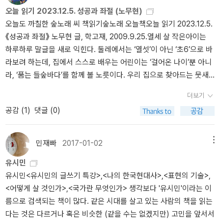
득했다. 그 철학을 실천한 것이 '10.4남북공동선언'이고 '서해평화협
뒤, 노무현은 NLL을 지키기로 하되, NLL을 건드리지 않으면서도 남
오늘 읽기 2023.12.5. 성공과 좌절 (노무현)
했을지 생각하면 그런 바람조차 욕심일지 모른다. 9. 세상이 마음에
력특별지대'와 '공동어로구역' 구상이다. NLL을 오로지 '피'로 지켜야
북 모두 경제적 이익을 얻을 수 있는 포괄적이고 강력한 대안을 만들
오늘도 까칠한 숲노래 씨 책읽기숲노래 오늘책오늘 읽기 2023.12.5.
안 든다고 세상을 외면하는 우를 범하지 말자. 힘겹게 뿌리 내린 이 땅
한다는 생각은 아주 위험하고 근시안 적인 발상이다. 그런 주장을 하
어 북의 동의를 받아냈다고 유시민은 정리한다. NLL 문제는 안보군사
《성공과 좌절》 노무현 글, 학고재, 2009.9.25.열세 살 작은아이는
의 민주주의가 하늘을 찌를 듯이 자라 풍성한 열매를 맺을 수 있도록
는 사람은 NLL에 대한 어떠한 다른 논의도 요구하지 않기 때문에 '포
지도 위에 평화경제 지도를 크게 덮어 그리는 것으로 해결하려 했다
하루하루 말글을 새로 익힌다. 둘레에서는 ‘열셋’이 아닌 ‘초6’으로 바
두 눈 크게 뜨고 깨어 있는 시민이 되자. 책장을 덮으며 되새기는 다짐
기'라는 극단적이고 어리석은 곤조를 부릴 수 밖에 없는 것이다.한쪽
는 것이다. 정상회담 이후 열린 남북국방장관회담에서는 공동어로구
라보려 하는데, 집에서 스스로 배우는 어린이는 ‘걸어온 나이’뿐 아니
이다.
이 넘어오면 무조건 죽이고 싸워야 하는 죽음의 선을 그대로 두면 어
역 설정방식을 합의하지 못한 것은 NLL을 포기한 것이 아님을 방증한
라, ‘품는 들숲바다’를 함께 볼 노릇이다. 우리 집으로 찾아드는 뭇새
느 누구에게도 이로울 것이 없다는 것은 분명하다. 그렇다면 대통령
다. 그런데도, NLL을 포기했다는 말을 선거에서 써 먹고, 또 한편 그
를 날마다 바라본다. 밤이면 별잔치를 누린다. 낮에는 구름밭을 헤아
으로서 국가의 이익과 국민의 안전을 위해 평화적 해결을 도모하는
런 말들이 먹히는 것은 그만큼 이땅에서 북과 협력하여 ‘평화’를 추구
더보기
린다. 이 모든 살림새를 말 한 마디로 여미어서 배운다. 요즈막 우리
것이 당연한 의무이고 책임인 것이다. 여기에는 어떠한 왜곡과 오도
하는 것이 보수세력에게 용납불가능한 것은 아닐까? 박대통령은 비
공감 (
1
)
댓글 (0)
마을은 한켠에서 새삼스레 삽질을 한다. 도랑을 잿더미로 덮는다. 이
도 용납되지 않는다. 진실은 진실로 진심은 진심으로 받아들여져야
무장지대에 평화공원을 만들겠다고 하지 않는가? 바다와 육지란 차
미 웬만한 시골 들판은 흙고랑을 잿고랑으로 바꿨다. 박정희·전두환
한다.
이말고 다른 게 무엇인가? 대화록을 읊어댄 정문헌과 김무성의 개인
은 ‘슬레트(석면)’로 시골을 짓밟았다면, 김대중·노무현·이명박·박근
사는 범죄자의 범죄동기를 이해하는 데에 도움이 된다. 그들을 유시
민재빠
2017-01-02
메뉴
혜는 ‘시멘트’로 박살을 냈고, 문재인은 ‘태양광·풍력’으로 죽였다. 어
민은 확신범이라 한다. 개인사가 개인의 행동의 동기를 모두 설명해
유시민
제 읍내 나래터에 가서 본 〈광주일보〉에 ‘출판기념회’ 아닌 ‘출마모금
주는 것은 아닐 테지만, 김무성이 ‘근현대 역사교실’을 열어 교학사 역
유시민<유시민의 글쓰기 특강>,<나의 한국현대사>,<표현의 기술>,
회’를 다루는 글이 있던데, ‘출마모금회를 감싸는 대학교수’가 있더라.
사교과서를 옹호하는 일을 하려는 것을 보면 그의 내적 동기를 짐작
<어떻게 살 것인가>,<국가란 무엇인가> 생각보다 '유시민'이라는 이
《성공과 좌절》을 되읽었다. 이미 떠난 이한테 무슨 말을 해줄 수 있겠
케 한다. 아마도, 김정일과의 정상회담에서 ‘자주국가론’을 역설하는
름으로 검색되는 책이 많다. 같은 시대를 살고 있는 사람의 책을 읽는
느냐만, 그대는 ‘성공·좌절’이 아닌, ‘사람들(백성·국민·시민·민중·인
대통령, 김정일과 통큰 협상을 함께 이뤄내는 협력의 모습, 서해에 평
다는 것은 다르거나 혹은 비슷한 (같을 수는 없겠지만) 고민을 앞서서
문) 목소리’에 귀를 닫아서 엇나갔을 뿐. ‘퇴임한 뒤 자전거에 손녀 태
화를 이뤄내려는 구상 자체가 그들에겐 불온한 것이었지 않을까? 아