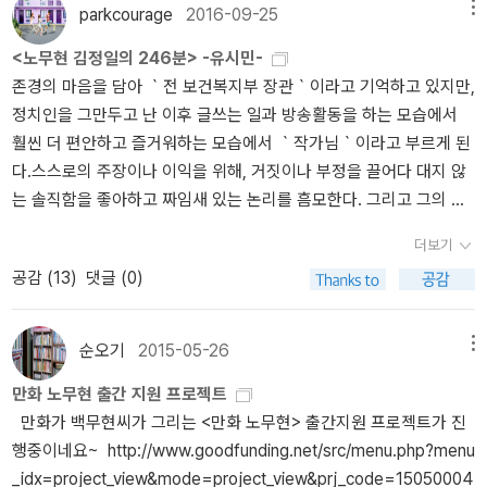
모두는 분단과 대결의 현실에 이미 적응한 것인지도 모른다. 익숙한
수수께끼 동시》, 《우리말 동시 사전》, 《우리말 글쓰기 사전》, 《이오
parkcourage
2016-09-25
메뉴
것들과 결별하지 못하면 현실도 삶도 바꿀 수 없다. 남북관계의 근본
덕 마음 읽기》, 《시골에서 살림 짓는 즐거움》, 《마을에서 살려낸 우리
<노무현 김정일의 246분> -유시민-
적 변화는 혁명의 신화가 깨지고 난민촌 정서가 녹아내린 바로 그곳
말》, 《읽는 우리말 사전 1·2·3》 들을 썼습니다. blog.naver.com/hbo
존경의 마음을 담아 ｀전 보건복지부 장관｀이라고 기억하고 있지만,
에서만 시작될 수 있다.｀우리 스스로 난민촌 정서를 극복하면, 북을
oklove
정치인을 그만두고 난 이후 글쓰는 일과 방송활동을 하는 모습에서
지배하는 혁명의 신화도 끝날 것이다.'<노무현과 김정일의 246분>,
훨씬 더 편안하고 즐거워하는 모습에서 ｀작가님｀이라고 부르게 된
남북정상회담 대화록의 진실-유시민- 표지 후면에서...
다.스스로의 주장이나 이익을 위해, 거짓이나 부정을 끌어다 대지 않
는 솔직함을 좋아하고 짜임새 있는 논리를 흠모한다. 그리고 그의 지
식과 행동을 존경한다.권력을 위해 사실을 날조하는 이들에게 속지
더보기
않으려 오늘은 이 책을 집어 들었다. 고 백남기 선생을 추모하는 마음
공감 (
13
)
댓글 (0)
으로...'오해와 왜곡, 그리고 거짓의 탁류가 소용돌이치는 어지러운 시
대에도 누군가는 진실을 찾아야 한다. 어둠이 오직 빛에 의해서만 사
라지듯, 거짓은 진실로만 무너질 수 있다.''(...) 한반도에는 이념과 체
순오기
2015-05-26
메뉴
제를 달리하는 두 개의 국가가 있다. 대한민국 헌법과 국가보안법은
만화 노무현 출간 지원 프로젝트
북을 국가로 인정하지 않지만, 휴전선 이북에 조선민주주의인민공화
만화가 백무현씨가 그리는 <만화 노무현> 출간지원 프로젝트가 진
국이라는 이름을 가진 국가가 존재하고 있다는 것은 부장할 수 없는
행중이네요~ http://www.goodfunding.net/src/menu.php?menu
현실이다. 북의 체제와 이념이 마음에 들지 않는다고 해도 북 정부와
_idx=project_view&mode=project_view&prj_code=15050004
권력자의 존재를 인정하지 않을 수 없다.(...)'