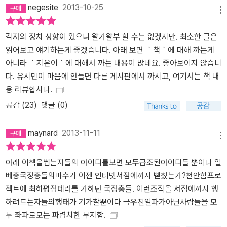
negesite
2013-10-25
메뉴
각자의 정치 성향이 있으니 왈가왈부 할 수는 없겠지만. 최소한 글은
읽어보고 얘기하는게 좋겠습니다. 아래 보면 ｀책｀에 대해 까는게
아니라 ｀지은이｀에 대해서 까는 내용이 많네요. 좋아보이지 않습니
다. 유시민이 마음에 안들면 다른 게시판에서 까시고, 여기서는 책 내
용 리뷰합시다.
공감 (
23
)
댓글 (0)
maynard
2013-11-11
메뉴
아래 이책을씹는자들의 아이디를보면 모두급조된아이디들 뿐이다 일
베충국정충들의마수가 이젠 인터넷서점에까지 뻗쳤는가?천안함프로
젝트에 최하평점테러를 가하던 국정충들. 이런조작을 서점에까지 행
하려드는자들의행태가 기가찰뿐이다 극우친일파가아닌사람들을 모
두 좌파로모는 파렴치한 무지함.