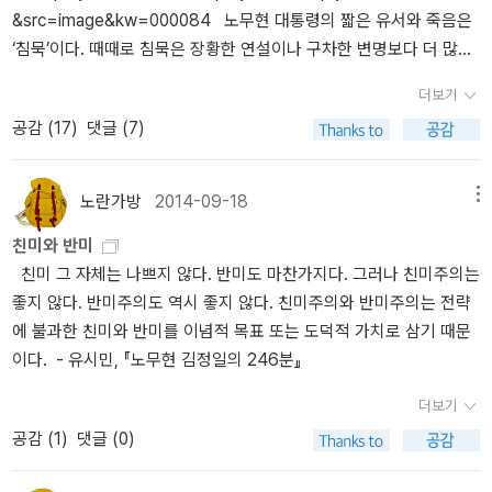
&src=image&kw=000084 노무현 대통령의 짧은 유서와 죽음은
‘침묵’이다. 때때로 침묵은 장황한 연설이나 구차한 변명보다 더 많은
것을 이야기하고 더 큰 울림을 준다. 그 침묵의 간극을 메우고 그의 마
더보기
지막 하루가 있기까지를 만화로 재구성했다. MB정권이 들어선 다음
공감 (
17
)
댓글 (7)
도대체 그에게는 무슨 일이 있었던 것일까? 이 만화는 더 많은 독자들
에게 노무현의 삶과 죽음, 그리고 그가 간절히 꿈꾸었던 ‘사람 사는 세
상’의 의미를 되새겨볼 수 있도록 도와줄 것이다. 《만화 김대중》, 《만
노란가방
2014-09-18
메뉴
화 박정희》로 주목받았던 시사만화가 백무현이 그리고 썼다. (알라딘
친미와 반미
소개) 백무현 만화가는 역대 대통령 만화책을 꾸준히 내서 전권 구
친미 그 자체는 나쁘지 않다. 반미도 마찬가지다. 그러나 친미주의는
입했는데, 현직 대통령을 그린 책도 있군요.<박근혜는 아무도 못말려
좋지 않다. 반미주의도 역시 좋지 않다. 친미주의와 반미주의는 전략
> 대통령 뿐 아니라 문재인과 기업인 정주영도 있네요.
에 불과한 친미와 반미를 이념적 목표 또는 도덕적 가치로 삼기 때문
올해는 노무현 대통령 관련 책을 사지 않이서 만화책 출간 후
이다. - 유시민, 『노무현 김정일의 246분』
원하는 것으로 대신했습니다~ 접힌 부분 펼치기 ▼ 펼친 부분 접기
▲ 이번 6주기에는 뭐가 나왔는지 모르겠고, 5주기에 나온 피크닉매
더보기
트와 손수건.그리고 아직 소장하지 못한 책~~
공감 (
1
)
댓글 (0)