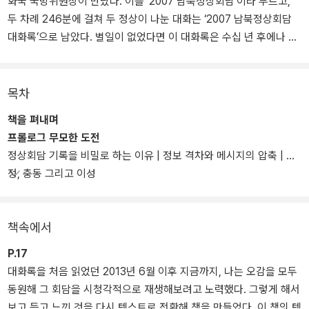
화국 국방위원장이 만났다. 이를 ‘2007 남북정상회담’이라 부르고,
두 차례 246분에 걸쳐 두 정상이 나눈 대화는 ‘2007 남북정상회담
대화록’으로 남았다. 별일이 없었다면 이 대화록은 수십 년 후에나 일
반에게 공개되었겠지만, 2013년 한국에 ‘별일’이 생겼다. 대화록 전문
이, 누구나 읽을 수 있게 공개되었다. 공개한 목적, 자료 출처, 내용에
대한 해석 등 논란이 끊이지 않았고, 지금도 이 ‘별일’이 어떤 별일을
목차
만들어낼지 가늠하기 어려운 실정이다.
책을 펴내며
프롤로그 무모한 도전
전 보건복지부 장관이자 노무현 대통령 자서전 <운명이다>를 집필한
정상회담 기록을 비밀로 하는 이유 | 정보 격차와 메시지의 압축 | 감
유시민이 다시 펜을 들었다. 대화록은 공개되었지만 문자로는 담아내
정, 충동 그리고 이성
기 어려운 당시 상황과 분위기를 재현하고, 남북 관계의 흐름과 현대
사에 대한 해설로 대화록 앞뒤의 빈 공간을 채웠다. 같은 말을 두고 해
석을 달리하던 이야기는 2013년 오늘을 넘어 60여 년에 걸친 긴 안
책속에서
목 위에서 새로운 자리를 찾는다. 물론 이 역시 유시민이란 한 사람의
해석에 불과하다. 유시민보다 중요한 건 ‘한 사람의 해석’이다. 저자는
P.17
이 책을 읽기 전에 대화록을 살펴보고 책을 읽고 나서 다시 대화록을
대화록을 처음 읽었던 2013년 6월 이후 지금까지, 나는 오감을 모두
읽어보길 권한다. 여기에서 생기는 다른 느낌이 바로 각자의 해석을
동원해 그 회담을 시청각적으로 재생해보려고 노력했다. 그렇게 해서
갖는 출발점이기 때문이다. 두 정치 세력이 주장하는 두 가지 해석을
보고 듣고 느낀 것을 다시 텍스트로 전환해 책을 만들었다. 이 책의 텍