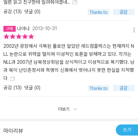
얼른 읽고 친구한테 빌려줘야겠네..
공감 (
13
)
댓글 (0)
나야나
2013-10-31
메뉴
2002년 광장에서 극복된 줄로만 알았던 레드컴플렉스는 현재까지 N
LL 논란으로 위력을 떨치며 이성적인 토론을 방해하고 있다. 작가는
NLL과 2007년 남북정상회담을 상식적이고 이성적으로 복기했다. 남
과 북이 난민촌정서와 혁명의 신화에서 벗어나지 못한 현실을 지적했
다
공감 (
13
)
댓글 (0)
더보기
쓰기
마이리뷰