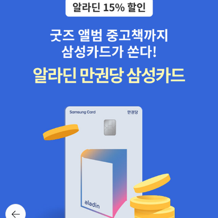
룬다. <감정자본주의>에 대한 출판사의 평을 잠깐 들어보자. ‘심리
학’은 이제 단순히 하나의 분과학문이 아니다. 그것은 개인이 실생활
에서 참조해야 할 지침이자 회사 경영 전략과 국가 정책의 중요한 원
리로 떠오르고 있다. 더불어 행복해질 수 있는 능력인 낙관성, 몰입,
사랑, 창의성 등을 집중적으로 연구하는, 미국발 ‘긍정심리학’ 운동의
영향이 세계적으로 각광받고 있다. 『몰입』의 저자 미하이 칙센트미하
이는 이제까지의 심리학이 심각한 신경증의 진단과 치료에 집중해왔
던 것을 한계로 지적하며, 21세기 심리학이 나아갈 방향으로 ‘긍정심
리학’ 운동을 제안한 바 있다. 『아메리칸 사이콜로지스트』는 ‘긍정심
리학’을 몇해째 특집으로 다루고 있다. 승자독식의 신자유주의 체제
에서 양산될 수밖에 없는 다수의 낙오자들은 희망이 보이지 않는 현
실을 갖가지 새로운 자기계발 프로그램이나 (심리)치료 프로그램을
통해 견뎌내도록 강요당한다.긍정심리학 이면에 숨겨진 자본주의 간
교함이 드러난다. 이것도 자본주의 모략인가? 전우용의 <서울은 깊
다>는 의미심장하다. 서울을 시공간 속에서 존재론적으로 분석하고
해석해 준다. 사소해 보이지만, 결코 간과할 수 없는 우리 일상의 언어
뒤로가
와 공간을 이야기 한다. 저자는 서울의 과거와 현재 구석구석을 탐색
기