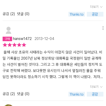
차 걷어차 버린다. 그래서는 제대로 상대를 설득할 수 없다. 3. 어린아
더보기
이와 인사할 때도 눈높이를 맞추던 노무현은 상대방의 입장을 충분히
공감 (
2
)
댓글 (0)
헤아린다는 공감의 표현으로 회담을 시작한다. 상대의 진심에 김정일
도 시큰둥한 태도를 버리고 회담에 적극성을 띠게 된다. 역지사지의
자세로 자기중심적 표현을 삼가고 허심탄회하게 진심을 드러낸 것이
메뉴
의제도 합의되지 않았던 회담을 긍정적인 방향으로 이끌었다. 결국
hansw1472
2013-12-04
합의문의 형식과 내용에서 모두 우리의 입장이 충분히 반영되었다.
유시민은 노무현을 현장에 강하다고 평가했는데, 현장에 강한 가장
중요한 이유는 상대를 진심으로 대했기 때문이리라. 4. 이 땅의 수구
올해 사상 초유의 사태라는 수식이 아깝지 않은 사건이 일어났다. 비
세력들은 결코 만만한 상대가 아니다. 수단과 방법을 가리지 않고 정
밀 기록물인 2007년 남북 정상회담 대화록을 국정원이 일반 공개하
적(政敵)을 몰아세우는 능력은 예나 지금이나 독보적이다. 최근에는
는 사건이 벌어진 것이다. 그리고 그 후 대화록은 세인들의 정치적 도
다채로운 변신 능력을 보이기도 했다. 녹색 성장이나 경제 민주화라
구로 전락해 버렸다. 보다못한 유시민이 나서서 엎질러진 물을 주워
는 좌파들의 담론을 가져와 자신들의 편향성을 숨기고 가리는 데 활
담진 못하더라도 청소하기 시작 했다. 그렇게 이 책이 나왔다. 저자는
용했다. 심지어는 그들에게 패배의 쓴 잔을 안기는 데 결정적으로 기
논란이 되고 있는 대화록의 부분들을 딱딱하고 표정없는 문자 그 자
더보기
여한 인터넷 공간을 재편해 10년 만에 자신들의 정치적 선전장으로
체로 해석하지 않고 노무현이란 사람의 성격과 철학, 비전 같은 것들
공감 (
2
)
댓글 (0)
삼기까지 했다. 도덕적인 우위만을 강조하며 안주하기에는 수구 세력
에 이입해서 그 것들을 토대로 대화록의 진짜 의미를 해설한다. 거기
들의 공세가 무섭다. ‘깨어 있는 시민’이 수사에 그치지 않도록 진실을
에는 사람과 사람 사이의 분위기가 느껴지고 진심이 드러난다. 어떠