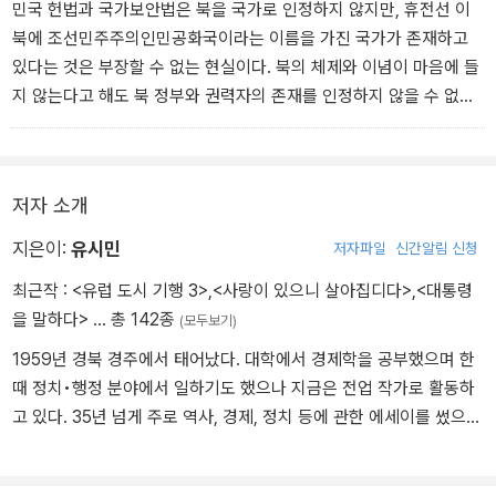
민국 헌법과 국가보안법은 북을 국가로 인정하지 않지만, 휴전선 이
북에 조선민주주의인민공화국이라는 이름을 가진 국가가 존재하고
있다는 것은 부장할 수 없는 현실이다. 북의 체제와 이념이 마음에 들
지 않는다고 해도 북 정부와 권력자의 존재를 인정하지 않을 수 없다.
(...)˝
저자 소개
지은이:
유시민
저자파일
신간알림 신청
최근작 :
<유럽 도시 기행 3>
,
<사랑이 있으니 살아집디다>
,
<대통령
을 말하다>
… 총 142종
(모두보기)
1959년 경북 경주에서 태어났다. 대학에서 경제학을 공부했으며 한
때 정치•행정 분야에서 일하기도 했으나 지금은 전업 작가로 활동하
고 있다. 35년 넘게 주로 역사, 경제, 정치 등에 관한 에세이를 썼으며
글쓰기, 도서비평, 여행, 과학 등으로 관심 분야를 넓히는 중이다. 주
요 저서로, 《유럽도시기행1, 2》 《어떻게 살 것인가》 《유시민의 글쓰