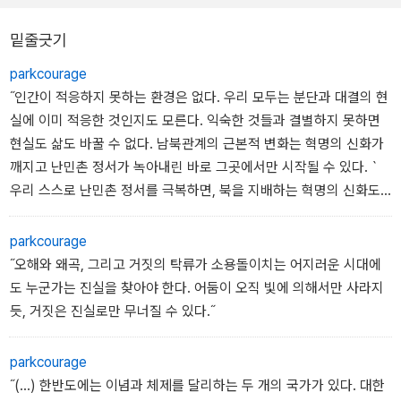
는 사실을, 나는 대화록을 보고 처음 알았다.
밑줄긋기
parkcourage
˝인간이 적응하지 못하는 환경은 없다. 우리 모두는 분단과 대결의 현
실에 이미 적응한 것인지도 모른다. 익숙한 것들과 결별하지 못하면
현실도 삶도 바꿀 수 없다. 남북관계의 근본적 변화는 혁명의 신화가
깨지고 난민촌 정서가 녹아내린 바로 그곳에서만 시작될 수 있다.｀
우리 스스로 난민촌 정서를 극복하면, 북을 지배하는 혁명의 신화도
끝날 것이다.˝
parkcourage
<노무현과 김정일의 246분>, 남북정상회담 대화록의 진실-유시민-
˝오해와 왜곡, 그리고 거짓의 탁류가 소용돌이치는 어지러운 시대에
표지 후면에서...
도 누군가는 진실을 찾아야 한다. 어둠이 오직 빛에 의해서만 사라지
듯, 거짓은 진실로만 무너질 수 있다.˝
parkcourage
˝(...) 한반도에는 이념과 체제를 달리하는 두 개의 국가가 있다. 대한