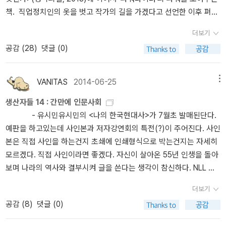
책. 직업정치인의 옷을 벗고 작가의 길을 가겠다고 선언한 이후 펴낸
첫 번째 책 <어떻게 살 것인가>에 이어 유시민이 야심차게 선택한 주
더보기
제는 바로 한국현대사다. 이번에는 대중의 ‘욕망’이라는 키워드로 들
공감 (
28
)
댓글 (0)
여다본 한국현대사 55년의 기록이다. 두번째는 스피노자 읽기의 새
로운 기준이 돼 가고 있는 스티븐 내들러. 평전 <스피노자>(텍스트,
2011)와 <에티카를 읽는다>(그린비, 2013)에 이어서, <신학정치론
VANITAS
2014-06-25
메뉴
>에 대한 가이드북으로 <스피노자와 근대의 탄생>(글항아리, 2014)
생산자들 14 : 간만에 인문사회
이 이번에 출간됐다. '<신학-정치론>에 담긴 스피노자의 성경 해석학
- 유시민유시민의 <나의 한국현대사>가 7월초 발매된단다.
과 정치철학을 국내 처음으로 두루 고찰해 소개하는 인문교양서.' <
예판을 하고있는데 사인본과 저자강연회의 특전(?)이 주어진다. 사인
신학정치론>은 발췌본을 포함해 3종이 나와 있는데, 가이드북도 나
본은 직접 사인을 하는건지 초쇄에 인쇄형식으로 박는건지는 자세히
온 김에 독서계획을 세워봐도 좋겠다. 그리고 국내 독자들에겐 201
모르겠다. 직접 사인이라면 좋겠다. 자신이 살아온 55년 인생을 돌아
2년 박경리문학상 수상자로 처음 알려진 러시아의 여성 작가 류드밀
보며 나라의 역사와 결부시켜 글을 쓴다는 생각이 참신하다. NLL 대
라 울리츠카야의 단편모음집 <우리 짜르의 사람들>(을유문화사, 20
화록 사건이 한창일때 나왔던 <노무현 김정일의 246분>과 지식소매
14)도 세계문학전집의 하나로 출간됐다. 작품집 <소네치카>(비채, 2
더보기
상으 복귀작인 <어떻게 살 것인가>가 그의 최신간들이다. -
012)와 장편 <쿠코츠키의 경우>(들녘, 2012)에 이어서 세번째로 나
공감 (
8
)
댓글 (0)
조국조국 교수의 <왜 나는 법을 공부하는가>가 나왔다. 자서전도 아
온 책(개인적으로는 <번역가 다니엘 슈타인>(2006)이 더 기대하던
닌것 같고 에세이 형식인 것 같다. 아직까지 실물을 못봤다. 조국이 책
책이다). 울리츠카야는 사랑, 용서, 희생, 가족, 제도적 권력으로부터