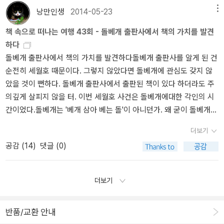
은 여러권 냈는데 인기는 별로 없다. 김용민이 쓴 <조국 현상을 말한
의 자유 등을 주제로 삶의 면면을 사실적으로 그려내는데, 이 작품에
낭만인생
2014-05-23
메뉴
다>가 오히려 더 많이 팔린듯. - 강준만다작 강준만 선생의
서도 '작은 인간과 역사 속의 그의 삶의 운명'이라는 그녀의 주제 의식
책 속으로 떠나는 여행 43회 - 돌베개 출판사에서 책의 가치를 발견
한국사회 비판서 <우리는 왜 이렇게 사는걸까?>가 최신작으로 나왔
이 고스란히 살아 있다. 히피와 떠돌이 개, 두 다리가 없는 술주정뱅이
하다
다. 올해 낸 책만 기억하기로 한 대여섯권 되는 것 같다. 거기에 <한국
상이군인, 결핵 환자, 장님 노인, 정신적인 세계를 추구하는 젊은 청
돌베개 출판사에서 책의 가치를 발견하다돌베개 출판사를 알게 된 건
인과 영어>, <우리도 몰랐던 우리문화>가 끼어있다. 세 권이 그의 가
년, 수학자, 간호사 자매 등 각 작품마다 마주치는 다양한 인물, 성격,
순전히 세월호 때문이다. 그렇지 않았다면 돌베개에 관심도 갖지 않
장 최신작이다. - 강신주철학자 강신주의 <매달린 절벽에서
관계들은 하나의 전체적인 군상을 이루고, 그들이 모여 만드는 모자
았을 것이 뻔하다. 돌베개 출판사에서 출판된 책이 있다 하더라도 주
손을 뗄 수 있는가?>가 나온다. 불교사상을 끌어다 쓴 철학서인데 대
이크는 그 어느 작품에서도 느낄 수 없는 독창적이고 예술적인 아름
의깊게 살피지 않을 터. 이번 세월호 사건은 돌베개에대한 각인의 시
중적으로 다가갈 수 있을지는 의문이다. 뭐 그런거 생각안하고 책쓰
다움을 느끼게 해 준다. 아래가 러시아어판의 표지 가운데 하나다. 1
간이었다.돌베개는 '베개 삼아 베는 돌'이 아니던가. 왜 굳이 돌베개일
는 사람이긴 하다. 강신주 저서들을 읽기 전에 <강신주의 맨얼굴의
4. 07. 12.
까? 딱딱하고 힘든 삶을 의미하는 것이 아니던가. 야곱에 에서를 피하
철학 당당한 인문학>을 접하고 가는게 아주좋다. 이 책이 없었을 시
더보기
여 도망가다 벧엘에서 밤을 맞는다. 그곳에서 쉴터도 찾지 못하고 돌
절에 조금 고생했다. 그의 글을 이해하느라. - 전봉관한국의
공감 (
14
)
댓글 (0)
을 베개하여 잠을 청한다. 혹여나 이른 뜻은 아닐까. 돌베개 출판사를
근대 서울의 모습을 생생히 전했던 전봉관이 <경성자살클럽> 이후 6
찾아 보았다. (돌베개 홈페이지) 예상이 틀리지 않았다. 돌베개는 유
년만에 새 책을 냈다. <경성기담>의 인상이 나에겐 강했었던지라 그
신 체제가 종말을 향해 나아가던 1979년에 창립되었다. 이름은 일제
간 저서가 왜 안나오나 했는데 이제야 나왔다. 이번에는 <경성 고민
더보기
치하에서 학병으로 끌려 갔다고 탈출하여 광복군에 참여 활동하던 장
상담소>라는 제목으로 근대 젊은이들의 성과 사랑의 실상을 낱낱이
준하 선생의 항일 수기집 [돌베개]에서 따론 것이라고 한다. 고달픈
드러냈다. 어떤 사연은 지금보다 더하면 더했지 덜하진 않는다고...
반품/교환 안내
삶을 말하려는 것이다. 친절하게 그동안의 자취와 앞으로 일을 간략
- 김원중 마지막으로 동양고전 번역에 많은 힘을 쏟은 김원