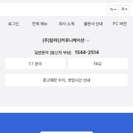
하게 정리해 놓았다. 참 좋다.
중의 단독저서를 소개한다. <고사성어 역사문화사전>이라는 책과 <
책을 찾아보니 내가 좋아하는 책들이 즐비하다. 출판사를 모르고
한문해석사전>이 글항아리에서 나온 바 있다. 다른 고전들도 거의 글
가지고 있던 책도 몇 권 보인다. 신영복 교수의 <강의> <감옥으로부
항아리에서 번역해 출판했다. <경영사서>가 그 사이에 신간으로 끼
로그인
전체 메뉴
회사 소개
출판사 안내
PC 버전
터의 사색>은 벌써 몇 번째 읽고 있는지 모른다. 정말 좋은 책이다.
어있다. 이 분이 번역한 것만 꼼꼼히 읽어도 어디가서 동양고전에 대
김구선생의 <백범일지>와 신영복 교수의 <나무야나무야> 조영래의
해 한 두마디는 할 수 있을 것 같다.
<전태일평전> 김규항의 <예수뎐> 도 갖고 있다. 전해 생각지못했다.
(주)알라딘커뮤니케이션
진보적 성향을 가지고 있지만, 팩트에 천착하고 성찰을 요하는 책들
1544-2514
일반문의 (발신자 부담)
이다. 공허한 이론이 아니면서도 진실과 공감을 불러 일으키는 책들
이 대부분이다. <가라 앉은 자와 구조된 자>는 아직 읽지 못했지만,
1:1 문의
FAQ
최우선 구입계획이다. <운명이다>와 <노무현 김정일의 246> <국가
란 무엇인가>는 노무현 대통령의 마음을 읽어주는 책이다. 특히 유시
중고매장 위치, 영업시간 안내
민의 <국가란 무엇인가>는 독재의 소유물이 아닌 모든 국민의 것임
을 천명하다. 이것이 중요하다. 경제체제에 대한 책들도 있다. 수전
캠벨 바톨레티의 <검은감자>도 눈에 들어 온다. 인류 역사상 가장 참
혹했던 아일랜드 대기근을 다룬 작품이다. 기근은 자연재해가 아니라
인재였음을 보여준다. 충분히 모두가 살 수 있었음에도 기득권층의
욕망이 수많은 사람들을 죽게 했다. 유시민의 <대한민국개조론>
과 에바 일루즈<감정자본주의>는 자본주의 배후의 비극적 욕망을 다