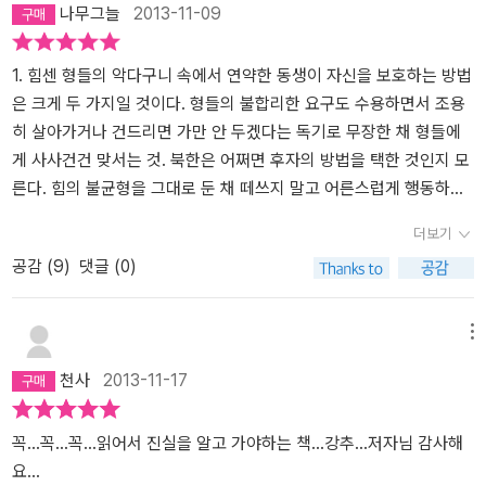
나무그늘
2013-11-09
1. 힘센 형들의 악다구니 속에서 연약한 동생이 자신을 보호하는 방법
은 크게 두 가지일 것이다. 형들의 불합리한 요구도 수용하면서 조용
히 살아가거나 건드리면 가만 안 두겠다는 독기로 무장한 채 형들에
게 사사건건 맞서는 것. 북한은 어쩌면 후자의 방법을 택한 것인지 모
른다. 힘의 불균형을 그대로 둔 채 떼쓰지 말고 어른스럽게 행동하라
고 동생에게 잔소리하는 것은 순서가 잘못되었다. 하지만 세계를 지
더보기
배하는 가장 강력한 규칙은 힘의 논리다. 현실을 외면할 수는 없다. 노
공감 (
9
)
댓글 (0)
무현은 북의 자주 정신을 긍정적으로 평가하지만, 현실적으로 고립을
자초하는 폐쇄적인 자주가 아닌 점진적이고 상대적인 자주의 길을 걸
어야 한다고 조언한다. 평양에서 당당하게 자기 목소리를 내는 대한
메뉴
민국 대통령의 모습이다.
2. 실상을 객관적으로 바라보려 하기도 전
천사
2013-11-17
에 선입견으로 대상을 판단하는 것은 위험한 일이다. 대상을 선입견
의 틀에 가두면, 결국 그 대상은 선입견의 틀대로 행동하게 된다. ‘이
해할 수 없는’, ‘무모한’ 등의 관형어나 ‘도박’, ‘벼랑 끝 전술’ 등의 단어
꼭...꼭...꼭...읽어서 진실을 알고 가야하는 책...강추...저자님 감사해
들로 점철된 기사들은 북 나름의 논리와 주장을 한번 살펴볼 기회조
요...