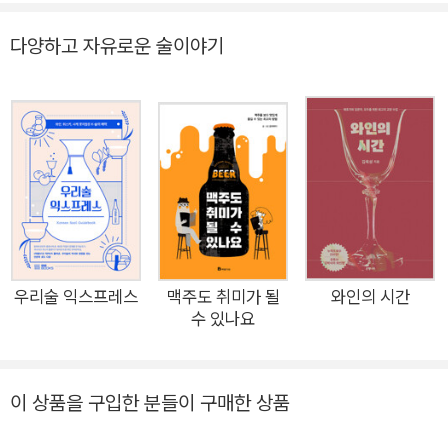
벅스턴은 기존의 채점식으로 평가되는 모호한 점수 체계를 벗어
버리고, 비싸고 구하기도 힘든 위스키도 던져버리고, 마시기 좋은
다양하고 자유로운 술이야기
클래식 위스키와 화려한 신인 혹은 알려지지 않은 우수한 제품을
추천합니다. 캐나다, 인도, 미국, 스웨덴, 아일랜드, 일본, 스코틀
랜드 등 여러분이 정말로 원하는 101가지 위스키를 소개합니다.
위스키에 대한 설명과 생산자, 배경지식들을 함께 기재해 두었으
니 이 정보들이 흥미롭고 쓸모 있는 정보이기를 바랍니다. 또한
책에 있는 그 모든 정보보다 여러분에게 소중할 개인의 선호 제품
과 여러분만의 시음 노트 등을 적을 수 있는 빈칸을 만들어 두었
습니다. 눈으로만 보지 말고 죽기 전에 먹어보세요! Slainte!(스
코틀랜드와 아일랜드식 건배사)
우리술 익스프레스
맥주도 취미가 될
와인의 시간
수 있나요
이 상품을 구입한 분들이 구매한 상품