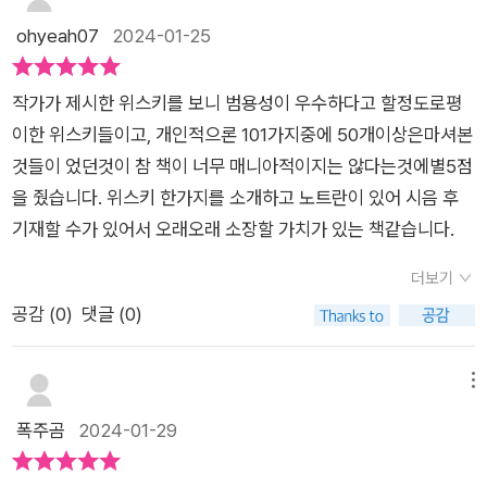
으로 정해서 그럴테지만 소위 말하는 비싼 위스키가 없다. 심지어
ohyeah07
2024-01-25
“10. 발베니 포트우드 21년”에 대한 챕터를 보면, 이 위스키를 선
정하는 것에 대해 상당히 많은 고민을 하고 있다. 물론 이 제품이
작가가 제시한 위스키를 보니 범용성이 우수하다고 할정도로평
비싼 것은 맞다. 하지만 위스키를 어느 정도 접한 사람들이라면
이한 위스키들이고, 개인적으론 101가지중에 50개이상은마셔본
이것이 놀랄만한 가격은 아님에도 불구하고 작가는 이에 대해 원
것들이 었던것이 참 책이 너무 매니아적이지는 않다는것에별5점
칙을 다시 상기하고 있다. 하지만 뭐니뭐니해도 이 책의 장점은,
을 줬습니다. 위스키 한가지를 소개하고 노트란이 있어 시음 후
순서대로 읽을 필요없이 관심 가지고 있는 위스키 챕터를 바로 펼
기재할 수가 있어서 오래오래 소장할 가치가 있는 책같습니다.
쳐볼 수 있다는 것에 있다. 101가지 위스키 중에 내가 마셔본 위
스키가 몇개나 되는지, 앞으로 마셔보고 싶은 위스키가 얼마나 더
더보기
있는지 등등 실전 가이드북의 형태를 띠고 있기 때문에 베스트 셀
공감 (
0
)
댓글 (0)
러가 되지 않았을까 싶다. 거기에 독자들이 관심을 가질 법한 증
류소 투어에 대해서도 곳곳에서 추천하고 소개하고 있다는 점도
메뉴
꽤나 유용하다. 아드벡에 대한 언급도 상당히 흥미롭다. 보통 아
폭주곰
2024-01-29
드벡을 선호하는 사람들은 아드벡 우거다일이나 코리브레칸을
꼽을 것이지만, 작가는 묵묵히 엔트리인 10년을 선정했다. 거기