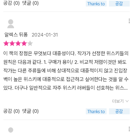
공감 (
0
)
댓글 (0)
<죽기전에 마셔봐야 할 101가지 위스키>는 상대적으로 접근이
나름의 규칙을 세워 101가지 위스키를 선정하였는데,최고의 또
용이한 위스키들을 추천하고 그 위스키들에 대한 개인적 의견을
는 최고가의 접하기 힘든 위스키를 과감히 빼고쉽게 접할 수 있으
중심으로 내용을 서술하고 있어서 위스키 매니아들이 자신의 술
면서 가격과 맛 모두 잡은 위스키들 위주로 구성되어있다.그래야
메뉴
장에서 한 병 꺼내 한 잔할 때 읽어보거나 위스키 입문자로서 어
101가지 위스키를 다 맛볼 수 있지! 라는 생각도 든다 ㅋㅋ101가
알렉스 뒤퐁
2024-01-31
떤 위스키를 사면 될까 의문이 들 때 활용하면 적절한 책이라고
지에 30년 이상 고숙성 위스키만 있으면 몇 종류나 맛 볼 수 있겠
생각합니다. 좋은 책을 읽고 소개할 수 있어서 한 잔 하지 않았던
나기본적으로 아래와 같이 추천 위스키에 대한 기본적인 설명과
이 책의 장점은 무엇보다 대중성이다. 작가가 선정한 위스키들의
밤이지만 제가 즐겁네요. 긴 글 읽어주셔서 감사합니다.
어디서 언제 총평을 내가 남길 수 있고설명 페이지 하단에는 시음
원칙은 다음과 같다. 1. 구매가 용이/ 2. 비교적 저렴이것만 봐도
노트를 작성할 수 있도록해서내가 느낀 맛 향을 적어볼 수 있다.
작가는 다른 주류들에 비해 상대적으로 대중적이지 않고 진입장
이런 부분이 아주 신선하고 재밌다고 느꼈다.이렇게 써가면서 10
벽이 높은 위스키에 대중적으로 접근하고 싶어한다는 것을 알 수
1가지를 다 정복하는 묘미랄까 한가지 아쉬운점은 답안지가 없다
있다. 더구나 일반적으로 자주 위스키 러버들이 선호하는 위스키
는 것이었다.물론 사람마다 느끼는 맛 향은 다르지만 증류소에서
들의 서열을 나열하지 않는다. 심지어 101가지 위스키 순서도 알
주장?하는 기본적인 테이스팅 노트가 있기때문에이 부분도 뒤에
더보기
파벳 순으로 나열하고 있으니 말이다. 맛이나 노트에 대해서도 일
서라도 찾아볼 수 있고 내 답과의 비교를 할 수 있었으면 어떨까
공감 (
0
)
댓글 (0)
체의 언급이 없다. 대신 각 챕터에 시음노트를 비워놓았다. 다른
했다.아무튼 그래도 기본적인 지식도 쌓고다시 하나씩 시음할때
이들의 평가에 현혹되지 말고 각자가 스스로 체험해보고 그 빈공
마다 점령해나가는 재미있는 책임에는 분명하다.
간을 메워 놓을 것을 권한다. 101가지 목록들을 보면 작가가 원칙
메뉴