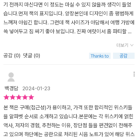
기 전까지 마신다면 이 정도는 마실 수 있지 않을까 생각이 들었
습니다.먼저 책의 표지입니다. 양장본인데 디자인이 좀 평범하게
느껴져 아쉽긴 합니다. 그런데 책 사이즈가 아담해서 여행 가방에
쓱 넣어두고 짐 싸기 좋아 보입니다. 진짜 여럿이서 홈 파티할 때
볼 수는 없겠지만 혼술할 때 한 잔 마시면서 한 꼭지씩 읽어보는
더보기
재미를 상상하게 됩니다.이 책의 핵심을 요약하면 위스키에 대한
공감 (
0
)
댓글 (0)
외국인 작가의 개인적 감상 노트라고 할 수 있습니다. 그에 따른
장점과 단점도 뚜렷한데장점은35년 업계 경력의 작가의 의견에
동의하는 지점을 발견하는 흥미개정 5판으로 위스키 업계의 소
메뉴
소한 최신 트렌드를 읽는 재미기존의 증류소, 제작자 위주의 서술
백경담
2024-01-23
에서 벗어나서 좋다, 자유롭다하나의 위스키를 알아 가면서 한 잔
할 때 딱 좋다 단점은기존의 증류소, 제작자 위주의 서술에서 벗
본 책은 구매(접근성)가 용이하고, 가격 또한 합리적인 위스키들
어나서 체계가 좀 어수선하다가격별로 분류한 101 가지 위스키
을 알파벳 순서로 소개하고 있습니다.본문에는 각 위스키에 얽힌
들이 상당히 익숙한데 이 부분에서 새로움이 없어 아쉬울 수도 있
역사, 저자의 경험, 추천하는 이유, 장단점 들을 편견없이 전해주
다.라고 정리해볼 수 있었습니다. 특히, 소개글에서 작가의 집필
고 있으며 하단에는 공란으로 처리된 시음 노트가 있어 해당 위스