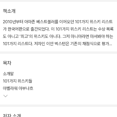
책소개
2010년부터 아마존 베스트셀러를 이어오던 101가지 위스키 리스트
가 한국어판으로 출간되었다. 이 101가지 위스키 리스트는 수상 목록
도 아니고 ‘최고’의 위스키도 아니다. 그저 마니아라면 마셔봐야 하는
101가지 리스트다. 저자인 이안 벅스턴은 기존의 채점식으로 평가되
는 모호한 점수 체계를 벗어버리고, 비싸고 구하기도 힘든 위스키도
던져버리고, 마시기 좋은 클래식 위스키와 화려한 신인 혹은 알려지
목차
지 않은 우수한 제품을 추천한다.
소개말
위스키에 대한 설명과 생산자, 배경지식들을 함께 기재해 두었으니
101가지 위스키들
이 정보들이 흥미롭고 쓸모 있는 정보이기를 바란다. 또한 책에 있는
아벨라워 아부나흐
그 모든 정보보다 여러분에게 소중할 개인의 선호 제품과 여러분만의
시음 노트 등을 적을 수 있는 빈칸을 만들어 두었다.
저자 소개