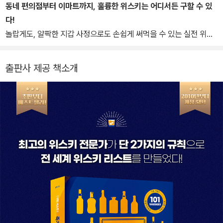
증을 취득하고 공부하며 술이 우리에게 주는 비밀스러운 즐거움을 알
동네 편의점부터 이마트까지, 훌륭한 위스키는 어디서든 구할 수 있
리는 데도 노력하고 있다. ‘Seen through the gold of old scotc
다!
h, life seems more beautiful.’ 잘 익은 황금빛 스카치를 통해 본다
놀랍게도, 얄팍한 지갑 사정으로도 손쉽게 써먹을 수 있는 실전 위스
면, 삶은 더 아름답게 보일 것이라는 피에르 수베르트의 말처럼 ‘죽기
키 서적이 나왔다. 저자인 이안 벅스턴은 “힘든 일일지라도 누군가는
전에 마셔봐야 할 101가지 위스키’를 통해 우리들의 삶이 더욱더 영
해야만 하는 일이야!”라며 세상의 수많은 위스키 중, 모셔두는 ‘최
출판사 제공 책소개
롱하고 아름답게 무르익기를 소망하며 이 책을 빚었습니다.
고’의 위스키가 아니라 나누며 마시기 최고인 위스키를 선별해 소개
한다. 101가지 위스키 리스트에 그 흔한 시음 노트 하나 남겨주지 않
고 순위를 매기지도 않는다. 생산지와 가격대 같은 기본적인 정보들
부터 위스키에 얽힌 독특한 서사와 특징과 장점 등 개개인이 완성할
리스트의 실마리를 제공할 뿐이다.
치솟는 물가와 가격 거품을 주도하는 위스키 시장, 그러나 이 책의 10
1가지 리스트는 위스키에 갓 입문한 초보자도, 레스토랑에 새로운 위
스키를 들이고 싶어 하는 소믈리에도 참고할 만하다. 이 리스트와 여
행을 하다 보면 어느새 자신에게 꼭 맞는 위스키만 골라 마시는 베테
랑이 되어 있을 것이다.
입맛에 맞는 위스키가 최고의 위스키