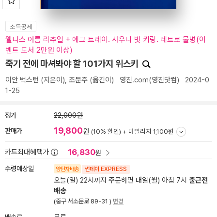
소득공제
웰니스 여름 리추얼 + 에그 트레이. 사우나 빗 키링. 레트로 물병(이
벤트 도서 2만원 이상)
죽기 전에 마셔봐야 할 101가지 위스키
이안 벅스턴
(지은이),
조문주
(옮긴이)
영진.com(영진닷컴)
2024-0
1-25
정가
22,000원
19,800
판매가
원
(10% 할인) +
마일리지 1,100원
16,830
카드최대혜택가
원
수령예상일
양탄자배송
썬데이 EXPRESS
오늘(일) 22시까지 주문하면 내일(월) 아침 7시
출근전
배송
(중구 서소문로 89-31 )
변경
배송료