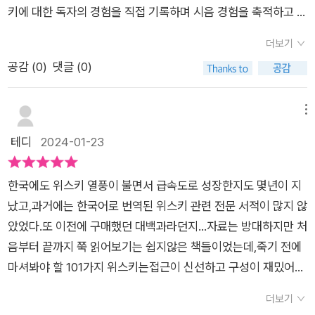
의도와 관점을 명시해두었는데 소개드리자면“간략히 하자면 이
키에 대한 독자의 경험을 직접 기록하며 시음 경험을 축적하고 페
책에 기재되어 있는 위스키들의 원칙은 다음과 같습니다.”a. 구
이지를 채워나가는 수집 욕구 또한 부여해주고 있는 듯 합니다.
매가 용이해야 합니다. b. 비교적 저렴하게 구매할 수 있어야 합
더보기
다만, 입문자의 입장에서 참고가 될만한 아로마, 팔레트, 피니시
니다. 단순 명료해서 좋습니다. 세상에는 엄청나게 많은 위스키가
공감 (
0
)
댓글 (0)
가 적혀있지 않은 것은 약간 아쉬운 부분인 듯 합니다.입문한지
있지만 그걸 단번에 추려내기는 쉽지 않죠. 그 어려운 걸 작가는
얼마 되지 않은 분들에게는 조니워커, 발베니, 맥캘란, 글렌리벳,
자신감 있게 제시했습니다. 이것이 업계 경력 35년의 위엄이네
글렌피딕 처럼 자주 언급되고 대중적으로 인기가 많은 위스키 외
메뉴
요.작가는 추천 목록에 오른 위스키 가격대를 공개하고 1~5단계
에도 수많은 위스키와 증류소가 있다는 것을 알려주고 아직 경험
테디
2024-01-23
로 나누는 금액의 기준도 제시하고 있습니다.4만원에서 25만원
해봐야 할 것들이 한참 남았다는 것을 상기할 수 있게 만드는 시
사이의 가격의 위스키 101가지를 추천하는 이유는 다음과 같습
간이 될 것이며, 경험이 많은 분들 또한, 책을 읽으면서 본인이 마
니다.“제가 여러분께 새롭고 예상 밖의 위스키에 관한 책이지 콜
한국에도 위스키 열풍이 불면서 급속도로 성장한지도 몇년이 지
셔본 위스키를 만났을 때의 반가움과 저자의 생각에 대한 공감을
렉팅하기 좋은 위스키에 관한 책이 아닙니다.수량이 너무 적어 구
났고,과거에는 한국어로 번역된 위스키 관련 전문 서적이 많지 않
느끼고 몰랐던 내용, 사실 등을 알게 되는 재미도 있을거라 생각
하기가 어려운 싱글 캐스크 위스키는 리스트에서 제외했습니다.
았었다.또 이전에 구매했던 대백과라던지...자료는 방대하지만 처
합니다.
~ 현실적으로 보았을 때 우리는 위스키를 마시려는 사람들이지
음부터 끝까지 쭉 읽어보기는 쉽지않은 책들이었는데,죽기 전에
러시아 억만장자들이 아니니까 말입니다.'이제 책을 보면서 제가
마셔봐야 할 101가지 위스키는접근이 신선하고 구성이 재밌어서
마셨던 위스키를 이 책에서 찾아봤는데요 25가지 정도 찾았지만
관심이 갔고 한번 쭉 읽어보기도 편하고, 내가 오늘 마실! 또는 앞
더보기
(젊은 술꾼이기에...) 아직 갈 길이 멀다고 느낍니다.정리하자면
으로 조만간 접해볼 위스키들을찾아서 보는 재미도 있다.저자는