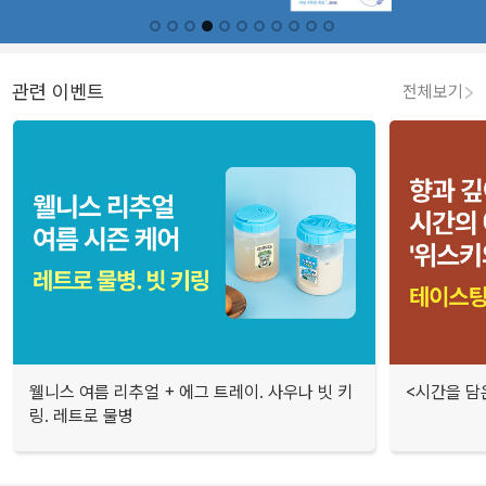
관련 이벤트
전체보기
웰니스 여름 리추얼 + 에그 트레이. 사우나 빗 키
<시간을 담
링. 레트로 물병