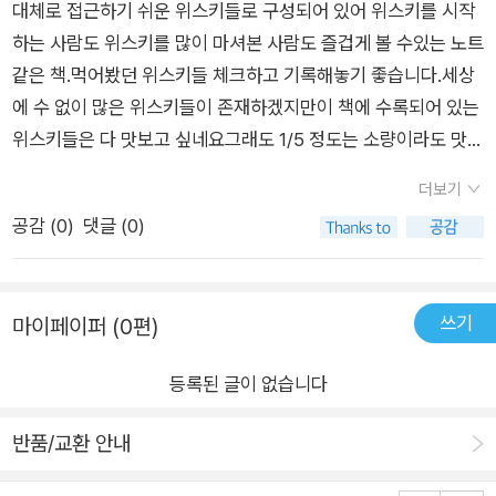
에 아드벡의 철학과 업무능력은 아일라 위스키들이 벤치마킹해
대체로 접근하기 쉬운 위스키들로 구성되어 있어 위스키를 시작
야 할 표본 같다고 높이 평가하고 있다. 하지만 “이들의 거짓된
하는 사람도 위스키를 많이 마셔본 사람도 즐겁게 볼 수있는 노트
‘순박한’ 톤 앤 매너가, 특히나 인위적인 PR 이벤트와 세계 최대
같은 책.먹어봤던 위스키들 체크하고 기록해놓기 좋습니다.세상
명품 회사 중 하나인 루이뷔통 모엣 헤네시가 소유하고 있으면서
에 수 없이 많은 위스키들이 존재하겠지만이 책에 수록되어 있는
도 무자비한 대기업 사이에서 힘든 사투를 벌이고 있는 작은 소규
위스키들은 다 맛보고 싶네요그래도 1/5 정도는 소량이라도 맛보
모 업장인 것처럼 은연중에 암시하는 모양새가 마음에 들지 않습
았던 위스키들이라서보는 맛이 더 있었습니다.
더보기
니다.“고 언급하면서 비판의 지점이 꽤 날카롭기도 한 점은 이 책
공감 (
0
)
댓글 (0)
에서 꽤나 흥미로운 지점이기도 하다. 끝으로 이 책은 얕으면서도
방대하다. 하나의 위스키에 대해서는 깊게 알 수 없지만, 작가가
골고루 선정한 101가지 위스키에는 비단 해당 위스키의 철학 뿐
쓰기
마이페이퍼 (0편)
만이 아니라 작가가 위스키를 대하는 태도까지도 폭넓게 엿볼 수
있다. 다소 아쉬운 번역 투의 문장과 국내에서는 접하기 쉽지 않
등록된 글이 없습니다
은 위스키들이 산재해있다는 점이 가독성과 집중도를 떨어뜨리
기도 하지만 이 책만의 장점 또한 명백한 충분히 반가운 서적이
반품/교환 안내
다.