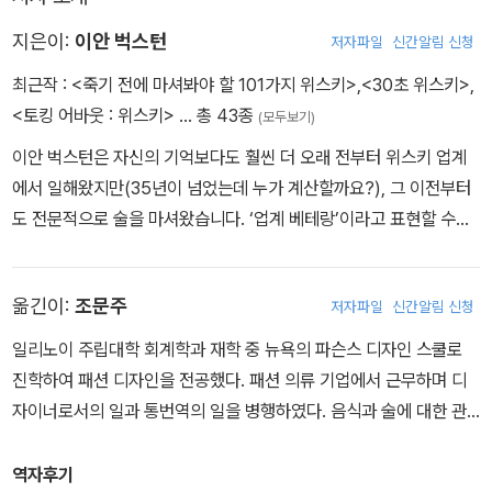
지은이:
이안 벅스턴
저자파일
신간알림 신청
최근작 :
<죽기 전에 마셔봐야 할 101가지 위스키>
,
<30초 위스키>
,
<토킹 어바웃 : 위스키>
… 총 43종
(모두보기)
이안 벅스턴은 자신의 기억보다도 훨씬 더 오래 전부터 위스키 업계
에서 일해왔지만(35년이 넘었는데 누가 계산할까요?), 그 이전부터
도 전문적으로 술을 마셔왔습니다. ‘업계 베테랑’이라고 표현할 수도
있지만 그보다 ‘생존자’라는 표현이 더 어울릴 것 같습니다. 사건과 사
고가 가득한 그의 커리어로는 세계적으로 유명한 싱글 몰트의 마케팅
옮긴이:
조문주
저자파일
신간알림 신청
디렉터였고, 수많은 증류주 업체의 컨설턴트였고, 다양한 기사와 책
을 썼으며 업계 컨퍼런스도 개최하면서 예고 없이 폐허가 된 증류소
일리노이 주립대학 회계학과 재학 중 뉴욕의 파슨스 디자인 스쿨로
를 인수하기도 했습니다. 그는 증류주 업계 최고의 영예인 ‘Keeper
진학하여 패션 디자인을 전공했다. 패션 의류 기업에서 근무하며 디
of the Quaich’로 선정되었으며, ‘the Worshipful Company of
자이너로서의 일과 통번역의 일을 병행하였다. 음식과 술에 대한 관
Distillers’의 일원으로 활동하고 있습니다.
심도 많아, 최근에는 미슐랭 한식 전문점인 온지음에서 일하며 한국
음식과 전통주에 대한 견문을 넓혀왔으며, 국제 와인 소믈리에 자격
역자후기