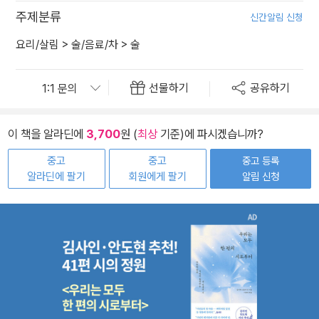
주제분류
신간알림 신청
요리/살림
>
술/음료/차
>
술
선물하기
공유하기
이 책을 알라딘에
3,700
원 (
최상
기준)에 파시겠습니까?
중고
중고
중고 등록
알라딘에 팔기
회원에게 팔기
알림 신청