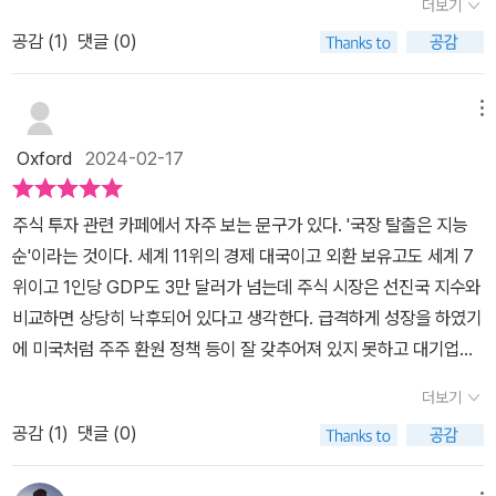
더보기
다. 거래시간은 한국시간(서머타임 기준)으로 밤 10시 반부터 익일
음인 분들을 위한 책을 소개해드릴려고 합니다. 바로 미국주식 처음
1% 상승했다. 이것이 끊임없이 성장하는 미국주식에 편승해야하는
아침 5시까지 형성된다. 잠을 자야 하는 시간에 눈을 뜨고 있어야 하
공감 (
1
)
댓글 (0)
공부 책인데요. MZ 저자들인 수미숨, 애나정 블로거가 썼습니다.1)
이유이다. 사람들이미국주식 투자에 앞서 두려워 하는 것은 투자의
는 이런 불편을 겪는 투자자(특히, 직장인)를 위해서 최근 국내 증권
미국주식 처음이지국내주식 투자는 패가망신의 지름길이라고 많은
방법과 기업의 이해, 환율 그리고 세금계산일 것이다. 책은 비기너의
사들이 예약 주문 서비스를 제공하고 있다.미국주식에 투자해야 하는
분들이 말하지만 미국주식 경우 결이 조금 다릅니다. 2008년 금융
메뉴
눈높이 맞게 투자에 대한 필요성과 이해로부터 전문적인 내용과 용
이유주주 이익 환원에 적극적이다빨리, 그리고 자주 지급하는 배당금
위기 이후 10년 넘는 기간 동안 꾸준히 주가가 상승 했기 때문이죠.
어, 플랫폼 쉬운 접근과 활용을 통해 설명하고 있다. 기업의 분류는 섹
Oxford
2024-02-17
기축통화국만이 갖는 이점비기축통화국만이 누릴 수 있는 ‘환 쿠
그 이유는 세계적인 기업이 대부분 미국에 있습니다. ​ 미국주식 처음
터별로통해 성장기와 침체기 기간과 시기별 어느 분야에 투자해야 안
션’장점만 있는 게 아니라 단점도 있다. 국내주식 거래에 비해 상대적
공부 책은 제목 처럼 입문자를 대상으로 쓴 책입니다. 수미숨, 애나정
정성을 확보할 수 있을지 말하며 그것이 어렵다면 상장지수펀드 ET
주식 투자 관련 카페에서 자주 보는 문구가 있다. '국장 탈출은 지능
으로 높은 거래 수수료, 환율 변수, 높은 양도소득 세율 등을 지적할
저자는 지인들이 가장 많이 물어보는 질문 중 미국주식 거래시장이
F의 활용과 투자, 선정에 앞서 고려해야 할 운용규모, 수익률, 수수료
순'이라는 것이다. 세계 11위의 경제 대국이고 외환 보유고도 세계 7
수 있다. 장기투자 방식을 추구하는 투자자가 아니라면 미국주식은
새벽에 열리는데 그때까지 깨어 있어야 하는거야?, 애플 매수 할까
등을 자세히 말하고 있다. 그리고 안정적인 배당주의 활용과 그것의
위이고 1인당 GDP도 3만 달러가 넘는데 주식 시장은 선진국 지수와
오히려 맞지 않다.저자 애나정의 오답노트●좋다고 하는 기업을 일단
등이 많았다고 합니다. ​ 이러한 질문들을 종합해 보면서 초보 투자자
재투자로 인한 선순환이 보여주는 수익률, 그 배당주 선정에 있어 기
비교하면 상당히 낙후되어 있다고 생각한다. 급격하게 성장을 하였기
샀다~ 공부하고 투자해야 함●사거나 팔 때 한 번에 거래했다~ 분할
매번 묻는 질문들을 정리하고 이 책이 만들어 진 것입니다. 우리나라
업의 분석도 그림과 도표로 이해를 돋구고 있다. 어렵게느껴지는 세
에 미국처럼 주주 환원 정책 등이 잘 갖추어져 있지 못하고 대기업의
해서 진행해야 함●현금 비중을 몰랐다~ 일정 현금 보유는 꼭 필요함
(서울)와 미국(뉴욕)의 시차는 13시 입니다. 한국의 경우 증권가는 여
금관련과 환율운용면에서 접근도 말하고 있어 가이드라인부터 마인
편법 승계 등 여타 이유로 주식 시장이 건전하지 못하다고 생각하는
수익보다 중요한 것(수미숨)저자 수미숨이 투자를 시작하며 지금까
의도 있고 미국은 뉴욕에 있죠. 이처럼 미국 주식 거래시간은 뉴욕기
더보기
드 리셋과 같은 투자의 근거와 기준을 정립할 수 있을 것이다. 끊임없
개인 투자자들이 많다. 그리고 주식 시장의 규모 면에 있어서도 미국
지 가장 잘했다고 생각하는 점은 바로 투자 초기에 ‘수익’을 투자의 우
준으로 열립니다. 우리나라 시간으론 22시 30분 부터 새벽 5시까지
는 관심과 공부가 바탕이 되어야 하겠지만 책은 그 기초확립의 바탕
공감 (
1
)
댓글 (0)
이나 일본과는 비교가 안된다. 이러한 이유로 많은 사람들이 미국 주
선순위에서 뒤로 미뤘다는 것이다. 그는 당장의 수익보단 장기간 투
입니다. ​ 미국주식 휴장은 신정, 마틴 루터킹 데이, 대령의 날, 크리스
과 근거를 말하고 있어 투자에 대한 이해와방향성을 확고히 할 수 있
식에 관심을 많이 가지는데 나 역시도 예외는 아니다. 어차피 투자란
자를 할 수 있는 기초를 잘 다져놓는 게 중요하다고 판단했다. 이를 위
마스 등 연방 공휴일 개념으로 쉽니다. 국내는 관공서의 공휴일에 관
을 것이다. 다양한사례를 제시하는데 책에선 진입시기, 고점과 저점