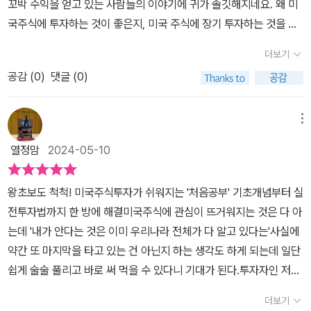
꼬박 수익을 얻고 있는 사람들의 이야기에 귀가 솔깃해지네요. 왜 미
고 책에서 말한 대로 세금에 대한 정책 등은 언제든 바뀔 수 있으니 세
주식 투자와는 다른 느낌과 관점으로 다가올 수 있지만 주식투자의
수 있는 능력이 훨씬 더 중요하다는 의 미입니다.- P314따라서 복리
국주식에 투자하는 것이 좋은지, 미국 주식에 장기 투자하는 것을 전
무사와 상담하거나 그때그때 상황에 맞게 정보를 찾아야 하는 것이
기본기나 본질적인 요인을 알거나 경제 및 금융 분야를 공부하며 이
효과를 극대화하기 위해선 시장에서 결정되는 ‘수익률 보다 통제가
략 중 하나로 꼽는 이유가 뭔지, 실제로 투자하려면 어떻게 해야 하는
다. 주식 투자를 하는 사람이 그 정도의 수고를 감수하지 못할 리는 없
해할 경우에는 생각보다 더 쉽게 배우거나 활용해 볼 수 있는 점, 남들
더보기
가능한 ‘기간‘이라는 변수에 더 많이 집중해야 합니다- P317제대로
지 등등 궁금한 것들이 많았는데, 이 한 권의 책으로 해결했네요.《미
다. 실전에 바로 써먹을 수 있지만 한번 읽고 던져두는 책이 아니라 그
과는 다른 관점에서의 주도적인 투자관리가 가능하다는 점도 알아야
된 복리 효과를 누리기 위해선 시장에 계속 머물러 있어야 한다- P31
공감 (
0
)
댓글 (0)
국주식 처음공부》는 직장인 두 사람이 함께 쓴 책이네요. 수미숨(상
때그때 필요할 때마다 목차를 보고 찾아볼 수 있게 목차 정리도 잘 되
한다. <미국주식 처음공부> 주린이나 초보자의 경우에는 이론적인
8양도소득세는 매매차익이 발생했을 때 부과되는 세금을 말합니다.
의민)은 은행에서 일하는 30대 직장인으로 2015년 직장생활을 시작
어 있다.
영역에서의 배움과 학습을 강조하고 싶고 상대적으로 실무투자 경험
이 세금을 계산하는 공식은 [양도소득세 과세표준 = 매도 금액 - 매
하면서 주식투자에 눈을 떴고, 2016년 하반기부터 미국주식 투자를
메뉴
이 있는 분들이라면 어떤 관점에서 미국주식에 대해 제대로 이해하며
수 금액 - 제비용 - 기본공제]와 같으며 얼핏 보기엔 단순해 보입니
시작하여, 14년째 블로그 '수미숨월드'를 운영하는 네이버 경제·비즈
투자관리의 행위나 판단 등을 해나가야 하는지, 함께 배우며 참고해
열정맘
2024-05-10
다. 하지만 실제 매 도 금액과 매수 금액을 계산할 땐 단순 주가 차이
니스 분야 공식 인플루언서이고, 애나정은 투자와는 거리가 먼 분야
보는 것도 좋을 것이다.​<미국주식 처음공부> 남들과는 다른 방향성
외에 환율의 변동 또한 고려해야 합니다. 그렇지 않으면 주식을 샀을
에서 일하는 20대 직장인으로 사회생활을 시작한 뒤 월급을 그대로
이나 전략으로 미국주식 및 주식투자 자체를 하고자 하는 분들이나
왕초보도 척척! 미국주식투자가 쉬워지는 '처음공부' 기초개념부터 실
때 보다 팔 때 더 싸게 손해를 보며 팔았음에도 환율이 오르는 바람에
두기 싫어 방법을 찾다가 미국주식 투자를 시작하면서 투자의 즐거움
장기적인 관점에서의 투자관리, 혹은 이를 고려하고 있는 분들이라면
전투자법까지 한 방에 해결미국주식에 관심이 뜨거워지는 것은 다 아
세금을 내야하는 상황이 발생하기도 합니다. 즉, 양도차익에 환차손
에 빠져들었고, 투자하며 공부하고 경험한 내용을 5년 이상 블로그에
책을 통해 배우며 스스로를 위한 형태로의 사용이나 투자 조언 등에
는데 '내가 안다는 것은 이미 우리나라 전체가 다 알고 있다는'사실에
익도 포함되어 과세된다는 말이지요.- P370해외주식은 자진신고 및
기록하여, 2020년 11월 네이버 경제·비즈니스 분야에서 '이달의 블
대해 함께 판단해 보는 것도 좋을 것이다. 최근에는 더 어려워진 느낌
약간 또 마지막을 타고 있는 건 아닌지 하는 생각도 하게 되는데 일단
납부 대상이지만 신고불성실에 대한 가산세가 있습니다. 무신고일 경
로그'에 선정된 바가 있다고 하네요. 장황하게 저자의 이력을 말하는
으로 다가오는 미국주식 투자 관련한 방식과 다양한 형태의 관점론,
쉽게 술술 풀리고 바로 써 먹을 수 있다니 기대가 된다.투자자인 저자
우 20%, 과소신 고일 경우 10%이고, 납부불성실 가산세는 연 10.9
이유는 전문가가 아닌 평범한 직장인, 왕초보자도 얼마든지 투자에
책에서는 어떤 형태로 관련 투자 분야에 대해 분석, 예측, 평가하고 있
들도 고민과 불안을 가지는데 우리같은 초보는 진짜 불안에 사무치게
5%이므로 매년 5월은 전년도 해외주식 양도소득세에 대한 신고 및
도전할 수 있다는 점을 강조하기 위해서예요. 조금 먼저 시작한 투자
더보기
으며 이 과정에서 어떤 점을 배우거나 활용, 관리해 나가야 하는지도
된다는 것을 피부로 느낀다.그래도 일단 저자를 믿고 미국 주식 공부
납부에 대해 잊지 않도록 주의해야 합니다.- P372