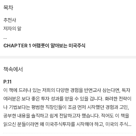
특히 이 책의 저자들은 평범한 밀레니얼 세대 직장인으로서, 미국시
목차
장에 처음 뛰어들며 겪은 시행착오와 경험, 노하우 등의 소중한 정보
를 꼼꼼하게 정리했다. 초보자의 눈높이에 맞춘 친절하고 풍부한 설
추천사
명, 다양한 그래픽 자료를 포함하여 누가 보아도 금방 이해할 수 있는
저자의 말
점이 가장 큰 특징이다.
CHAPTER 1 어렴풋이 알아보는 미국주식
책속에서
P.11
이 책에 드러나 있는 저희의 다양한 경험을 반면교사 삼는다면, 독자
여러분은 보다 좋은 투자 성과를 얻을 수 있을 겁니다. 화려한 전략이
나 기법보다는 평범한 직장인들이 조금 먼저 시작했던 경험과 고민,
공부한 내용을 솔직하고 쉽게 전달하고자 했습니다. 적어도 이 책을
읽으신 분들이라면 왜 미국주식투자를 시작해야 하고, 미국의 주식시
장은 어떻게 구성되어 있는지를 알고, 어떤 식으로 투자의 방향성을