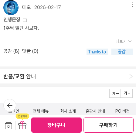
노력을 하고 있었습니다. 주식을 하는데 있어서 그저 참고 기다리면
평온한 현금 흐름을 만들어준다. 저자들은 배당 재투자의 마법을 통
메오
2026-02-17
메뉴
오를 것이라는 믿음만 가지고 하는 것이 아니가 주식투자를 하는데
해 자산이 스스로 자라나는 원리를 쉽게 풀어내며, 투자가 결코 조급
있어서 타당한 근거를 가지고 확실한 투자를 하는 것이라는 것을 보
인생문장
한 마음으로 하는 것이 아님을 역설한다. 이제 나이가 들수록 새로운
여주고 있었습니다. 15일선과 35일선 위에 있는 종목을 최소한 보고
1주씩 일단 사보자.
기술이나 낯선 용어에 대한 두려움이 많다. 해외 계좌 개설부터 환전,
사라느 말에 많은 귀감을 하게 됩니다. 사회적 외부적인 요인에 의한
세금 문제까지 미국 주식은 넘어야 할 산이 많아 보였다. 그러나 이 책
더보기
것이 아니라면, 회사가 멀쩡 하다면 차트는 속이지 않는다는 것에 솔
은 노트북이나 스마트폰 사용에 익숙하지 않은 세대도 충분히 따라
공감 (
8
)
댓글 (0)
직해지고 믿게 됩니다. ​ 또한 분산투자를 하는 것이 보다 효율적이고
할 수 있을 만큼 친절한 도판과 설명을 제공한다. 특히 복잡한 세금 계
안전한 것임을 보여줍니다. 전업투자는 도박과 같은 것으로 자신의
산이나 증권사 앱 활용법을 단계별로 정리해 둔 점은 매우 실용적이
모든 재산을 하나의 종목에 투자를 하는 것은 필패하는 것임을 보여
다. 막연하게 어렵게만 느껴졌던 ‘직구’의 장벽을 낮춰준 저자들의 세
반품/교환 안내
주고 있습니다. 오래 전에 모의 투자를 했던 경험이 있었는데 이때 1
심한 배려가 돋보인다. 이 책을 통해 익힌 경제 지식은 자녀나 손주
등을 할 수 있었던 가장 큰 이유가 분산투자를 했기에 가능했던 것이
들과 대화할 수 있는 훌륭한 매개체가 된다. 세계 시장의 흐름을 읽고
라는 것을 깨달았습니다. ​ 이 도서 <미국주식 처음공부>는 전반적으
유망한 기업에 대해 토론하며 얻는 지적 즐거움은 노년의 삶을 더욱
뒤로가
로 어떻게하면 주식을 하면서 성공할 수 있는가에 대해 객관적으로
풍요롭게 만든다. 또한, 올바른 투자 철학을 정립하여 이를 후대에게
기
로그인
전체 메뉴
회사 소개
출판사 안내
PC 버전
접근해 가고 있으면서 주식투자에 대한 기본적인 지식부터 차근차근
물려주는 것은 그 어떤 재산보다 값진 유산이 될 것이다. 저자들이 강
설명해주고 있습니다. 따라서 주식에 대해 잘 모르는 초보자라도 주
보관함담기
선물하기
조하는 ‘천천히 부자가 되는 법’은 인생의 산전수전을 다 겪은 세대에
장바구니
구매하기
(주)알라딘커뮤니케이션
식의 가장 상식적이면 기초적인 것만 숙지하고 따라한다면, 쉽게 수
게 더욱 깊은 울림으로 다가온다. 이 책은 주식 초보자만을 위한 입