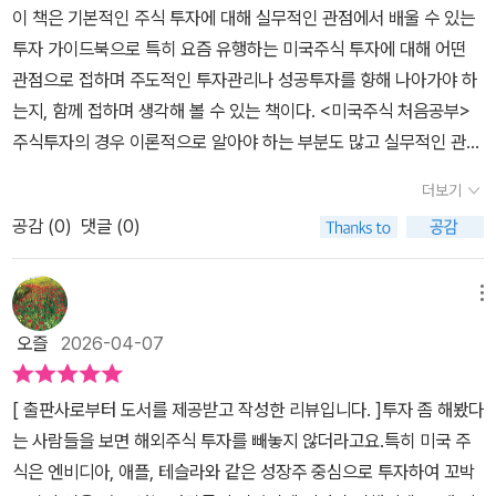
투자를 시작했거나 최소한 국장에서라도 투자를 해 본 경험이 있을
장, 긴 상승장’으로 특징 지운다. 즉 1929년~2020년 6월 30일까지
이 책은 기본적인 주식 투자에 대해 실무적인 관점에서 배울 수 있는
‘쿠션 역할‘을 해준 것이지요.- P55그 과정에서 얻게 된 공동된 메시
것이라는 가정을 둔 것 같다. 앞으로 어떤 이벤트가 있을 것이고 작년
살펴보면 불 마켓(상승)은 평균 2.7년(11.7%의 상승)이고, 베어 마
투자 가이드북으로 특히 요즘 유행하는 미국주식 투자에 대해 어떤
지가 있었으니 바로 ‘자본주의 시스템에선 돈이 점점 더 풀리며 자연
에는 무슨 이유로 주가가 오르거나 내렸다는 불필요한 말은 하지 않
켓(하락)은 평균 9.5개월(35.5%의 하락)이었다. 따라서, 위대한 기
관점으로 접하며 주도적인 투자관리나 성공투자를 향해 나아가야 하
스럽게 화폐의 구매력은 계속 떨어질 수밖에 없다.‘라는 사실이었어
고 정말 미국 주식 투자를 하는데 있어서 필요한 정보를 담았다. ETF
업의 주식을 보유하고 있다면 장기적 성장성을 믿고 기다리면 더 큰
는지, 함께 접하며 생각해 볼 수 있는 책이다. <미국주식 처음공부>
요. 이때 받았던 충격은 아직도 생생합니다.- P63경기에 상관없이
에 투자하기로 마음먹었다면 종류이었던 것이 있고 타이밍을 잡기 위
성과를 거둘 수 있다. 초보 투자자를 위한 미국주식투자의 가이드이
주식투자의 경우 이론적으로 알아야 하는 부분도 많고 실무적인 관점
사람들이 많이 소비하는 재화, 서비스와 관련된 섹터를 ‘경기 방어 섹
해 어떤 지표를 참고해야 할지 그리고 투자에 인사이트를 제공해 주
제 막 미국주식투자를 시작하려는 초보자들을 위한 가이드북인 셈이
에서의 경험이나 꾸준한 모니터링, 투자관리 등이 요구 되는 투자 분
터‘라고 부르는데 필수 소비재, 유틸리티, 헬스케어가 대표적인 섹터
더보기
는 사이트도 소개를 해주었다. FINBIZ, 피델리티 등 가장 기본적인
다. 물론 이미 투자를 하고 있는 사람들에게도 크게 도움이 된다. 환율
야이다. 이로 인해 개인마다 서로 다른 입장 차이나 투자 방식, 관리
들입니다. 이들은 호황기일 때 상대적으로 큰 수익을 내지는 못 하지
사이트이지만 막상 참고하지 않는 사람들이 많기 때문에 사용법도 간
의 변동 때문에 외국인투자자들이 집중 매도(또는 매수)한다는 증권
공감 (
0
)
댓글 (0)
등이 존재하는 영역이라서 때로는 어렵게 느껴지기도 할 것이다. ​<미
만 불황기에 주가가 덜 하락하는 경향을 보입니다.- P97이전 장에서
략하게 소개하였다. 불필요하게 접속 방법부터 상세 사용법 등을 설
관련 뉴스를 접할 때마다 이제 국장國場을 포기해야 할까 고민했던
국주식 처음공부> 이는 국내 주식을 비롯해 해외 주식 투자에 있어서
마켓 타이밍을 재는 것보다 자신에게 맞는 매매 원칙을 세우는 게 중
명하면서 페이지 낭비를 하지 않은 것도 장점일 수 있겠다. 이미지에
나에게 매우 유용한 독서였다.#재테크 #주식투자 #미국주식처음공
도 관련한 투자 관리의 기본기로 볼 수 있고 어떤 형태의 투자 마인드
메뉴
요하다는 것을 설명했습니다. 그러나 마켓 타이밍에 대한 의심이 조
나오는 글자가 작아서 불친절하다고 생각이 들 수도 있지만 책에서
부 #수미숨 #애나정 #이레미디어
나 철학, 관리 등을 해나가야 하는지도 책을 통해 접하며 판단해 보게
금이라도 남아있는 독자를 위해 한 번 더 강조합니다. 저점을 잡기 위
오즐
2026-04-07
알려준 대로 사이트에 접속해 보면 되니까 불만이 나오는 부분은 아
된다. 책에서 강조하는 주요 내용과 키워드를 보더라도 ETF 및 섹터,
해 마켓 타이밍을 노리는 것은 시간 낭비입니다.- P304수많은 투자
니다. 특정 종목이나 ETF의 현재 추세라거나 향후 전망에 대한 내용
배당, 기업 분석 등의 투자관리론에 대해 자세히 전하고 있으며 이는
대가들이 공통적으로 하는 말 중에 투자의 성패는 반 이상이 투자자
[ 출판사로부터 도서를 제공받고 작성한 리뷰입니다. ]투자 좀 해봤다
은 최대한 자제하고 - 독자들의 판단에 맡기고 - 기본적인 내용을 전
개인 단위에서도 충분히 배우며 활용하거나 더 나은 성공투자 결과물
의 심리와 멘탈에 의해 결정 된다.'라는 말이 있습니다. 성공적인 투자
는 사람들을 보면 해외주식 투자를 빼놓지 않더라고요.특히 미국 주
달하는 것에 초점을 두었기에 곁에 두고 참고할 스승이나 조력자라
을 바라는 분들이라면 기존의 관점에서 벗어나 새롭게 받아들이며 배
성과를 내기 위해선 정보를 분석하는 능력도 중요하지만, 평정심을
식은 엔비디아, 애플, 테슬라와 같은 성장주 중심으로 투자하여 꼬박
생각한다. 절세에 대한 설명도 간략히 하였는데 역시 핵심을 콕 집었
워 보는 것도 좋은 형태의 접근일 것이다. 미국주식 투자의 경우 국내
유지하며 자신만의 투자 원칙에 따라 이성적이고 합리적인 판단을 할