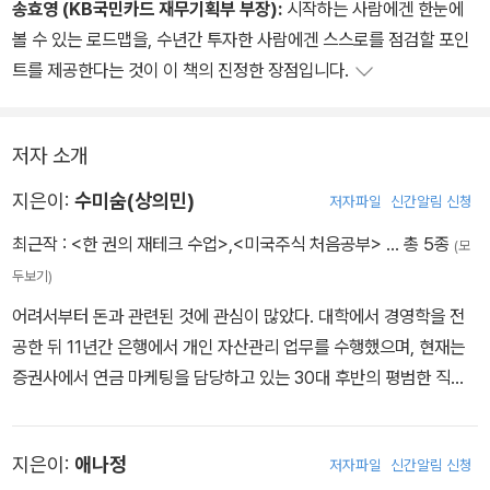
송효영 (KB국민카드 재무기획부 부장):
시작하는 사람에겐 한눈에
볼 수 있는 로드맵을, 수년간 투자한 사람에겐 스스로를 점검할 포인
트를 제공한다는 것이 이 책의 진정한 장점입니다.
저자 소개
지은이:
수미숨(상의민)
저자파일
신간알림 신청
최근작 :
<한 권의 재테크 수업>
,
<미국주식 처음공부>
… 총 5종
(모
두보기)
어려서부터 돈과 관련된 것에 관심이 많았다. 대학에서 경영학을 전
공한 뒤 11년간 은행에서 개인 자산관리 업무를 수행했으며, 현재는
증권사에서 연금 마케팅을 담당하고 있는 30대 후반의 평범한 직장
인이자 두 아이의 아빠다. 직장 생활을 시작한 2015년부터 주식 투자
에 눈을 떴고, 이듬해 하반기부터 본격적으로 미국 주식 시장에 뛰어
지은이:
애나정
저자파일
신간알림 신청
들었다. 결혼 후 2017년 첫 집을 마련한 것을 시작으로, 6번의 이사