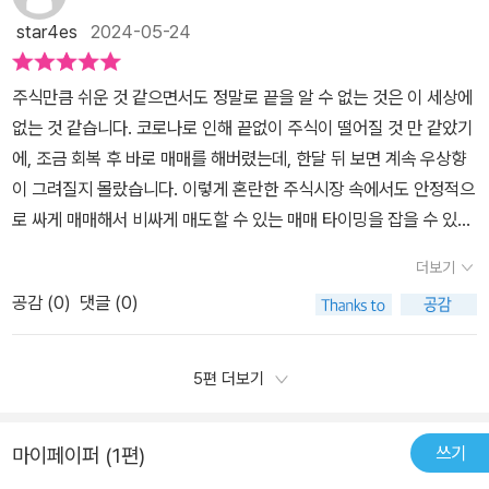
할 수 있도록 알려주고 있어요. 미국주식시장의 11개 대표 섹터에 대
한 시장으로 향하는 명확한 지도를 제시한다. 주식을 요행을 바라는
직구로 사는 시대, 해외주식 중 특히 미국주식에 대한 관심이 높아졌
star4es
2024-05-24
한 소개와 특징, 그리고 섹터를 투자에 접목하는 방법, ETF 의 특징
도박이 아닌, 전 세계 부의 흐름에 올라타는 ‘투자’로 정의하는 저자들
다는 것을 피부로 느끼고 있는 요즘, 원하는 삶을 살기 위해 미국주식
과 투자 방향, 배당주로 시작하는 미국주식 투자 노하우, 개별 기업에
의 시선은 매우 차분하고 논리적이다. 이 책은 왜 낯선 땅 미국의 주
에 투자해야할 이유를 알게 된다. 리앤프리를 통해 제품 또는 서비스
주식만큼 쉬운 것 같으면서도 정말로 끝을 알 수 없는 것은 이 세상에
대한 공부를 할 수 있고, 중간에 저자들의 생생한 투자 경험담이 나와
식에 관심을 가져야 하는지에 대해 본질적인 답을 준다. 저자들은 세
를 제공받아 작성한 글입니다
없는 것 같습니다. 코로나로 인해 끝없이 주식이 떨어질 것 만 같았기
있어서 초보자들에겐 실질적인 도움이 되네요. 시장이 꺾였을 때, 하
계 경제의 패권이 달러라는 기축통화 위에 세워져 있음을 상기시키면
에, 조금 회복 후 바로 매매를 해버렸는데, 한달 뒤 보면 계속 우상향
락장에서 당황하게 되는 초보자들을 위해 어떻게 대응해야 하는지,
서 한국 경제의 역동성을 믿지만, 자산의 일부를 세계에서 가장 안전
이 그려질지 몰랐습니다. 이렇게 혼란한 주식시장 속에서도 안정적으
저자는 시장의 변화에 맞춰 반응하고 대응하는 구체적인 실행 계획들
하고 강력한 통화인 달러 자산으로 보유하는 것은 노년의 자산 관리
로 싸게 매매해서 비싸게 매도할 수 있는 매매 타이밍을 잡을 수 있다
을 하나씩 정리하며 불안감을 줄이고 심리적 안정을 찾았다고 하네
차원에서 매우 중요한 ‘보험’과도 같다. 또한, 애플이나 마이크로소프
니, 안정적으로 주식을 스스로 할 수 있게 도와줄 이 도서 <미국주식
요. 자신만의 투자 공부, 투자 원칙 없이는 성공적인 투자란 있을 수
트처럼 우리 일상 깊숙이 침투해 있는 세계적 기업들의 주주가 된다
더보기
처음공부>를 통해서 주식으로부터 꾸준히 수익을 안정적으로 내고
없다는 걸 확인해주네요. 투자를 시작하기로 마음 먹었다면 저자들처
는 것은, 단순히 수익을 쫓는 일을 넘어 시대의 변화와 호흡하는 젊은
공감 (
0
)
댓글 (0)
싶은 마음에 이 도서로 꼼꼼히 정리하면서 공부하기 시작했습니다.실
럼 꾸준히 열심히 공부하고 노력해야겠네요.
감각을 유지하게 해준다. 이 책에서 가장 매력적인 부분은 단연 ‘배
패는 성공의 어머니라는 말이 있듯이 실패에 두려워하지 않고, 다음
당’에 관한 부분이다. 이 책은 미국 주식 시장의 오랜 전통인 배당 성
기회가 있을 때, 똑같은 실패를 반복하지 않고, 승리를 해나갈 수 있도
5편 더보기
장주와 ETF를 상세히 다룬다. 수십 년간 배당을 늘려온 ‘배당 귀족
록 해야 하는 것이 정말로 중요한 것 같습니다. 이렇게 이 책 <나는 주
주’들에 대한 설명은 마치 매달 꼬박꼬박 들어오는 연금처럼 마음을
식으로 월급 두 번 받는다>는 전반적으로 기업들에 대한 많은 실례들
든든하게 한다. 주가 변동에 일희일비하며 밤잠을 설치는 투자가 아
쓰기
마이페이퍼 (1편)
과 도표들을 통해서 보다 객관적이고 구체적으로 이해를 시켜주고자
니라, 우량한 기업과 동행하며 그 이익을 나누는 과정은 노년의 삶에