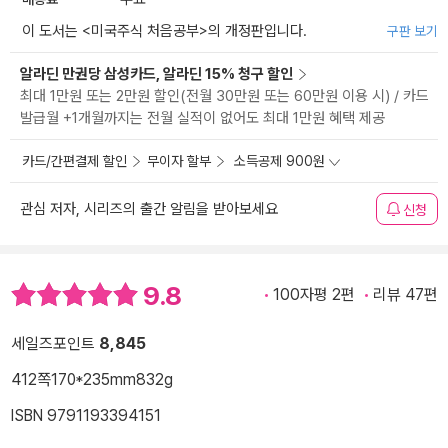
이 도서는 <
미국주식 처음공부
>의 개정판입니다.
구판 보기
알라딘 만권당 삼성카드, 알라딘 15% 청구 할인
최대 1만원 또는 2만원 할인(전월 30만원 또는 60만원 이용 시) / 카드
발급월 +1개월까지는 전월 실적이 없어도 최대 1만원 혜택 제공
카드/간편결제 할인
무이자 할부
소득공제 900원
관심 저자, 시리즈의 출간 알림을 받아보세요
신청
9.8
100자평 2편
리뷰 47편
세일즈포인트
8,845
412쪽
170*235mm
832g
ISBN 9791193394151