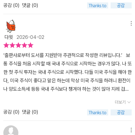
선배이자 평범한 직장인 저자들은 초심자들이 겪는 어려움과 시행착
함께 접하며 판단해 보자. ​
공감 (
0
)
댓글 (0)
를 해보려 도전해 본다.우리나라에서도 해외주식,특히 미국주식투자
오가 뭔지 잘 알고 있기 때문에 가장 현실적이고 알아듣기 쉬운 가이
는 조금 다르게 받아 들여지고 있는 것 같다. 국내주식 투자에 회의적
드를 자처하며 이 책을 썼다고 하네요.우선 미국주식 투자를 왜 해야
이고 부정적이었던 사람들마저도 2008년 금융위기 이후 10년 넘는
메뉴
하는지, 국내주식 시장과 비교하여 미국주식 시장의 특징을 알려주고
기간 동안 꾸준히 추가가 상승한 미국주식 직접투자에 대해선 '그래,
있어요. 미국주식 투자는 세계 1위 시장의 압도적 우량성, 높은 주주
다윗
2026-04-02
주식할 거면 세계 1등 기업들이 많고 막강한 경쟁력을 가진 미국 기업
환원율, 그리고 달러화 자산 보유를 통한 환차익 및 리스크 분산 효과
에 투자하는 게 낫지!'라는 이야기를 할 정도전 세계 주식시장에서 각
가 주요 장점이며, 국내 시장보다 높은 투명성과 안정적 성장성을 바
‘출판사로부터 도서를 지원받아 주관적으로 작성한 리뷰입니다.’ 보
국가가 차지하는 비중을 보면 미국주식을 알게 된다.미국주식에 투자
탕으로 장기 투자에 적합한 우량주 및 다양한 ETF에 투자할 수 있지
통 주식을 처음 시작할 때 국내 주식으로 시작하는 경우가 많다. 나 또
해야 하는 이유가 잘 나와 있다. 미국주식엔 어떤 매력과 장점이 있기
만 몇 가지 명확한 단점도 있어요. 국내주식 거래에 비해 상대적으로
한 첫 주식 투자는 국내 주식으로 시작했다. 다들 미국 주식을 해야 한
에 투자자들의 투자금이 매년 폭발적으로 늘어나는 것과 미국주식 시
높은 거래 수수료, 주가 외에 추가로 고려해야 하는 환율 변수, 높은
다, 미국 주식이 좋다고 말은 하는데 막상 미국 주식을 하려니 환전이
장의 장점들과 함께 지금부터 미국주식에 투자해야 하는 이유 소개를
양도소득 세율이 대표적인 단점인데 이런 단점을 최소화하기 위한 전
나 양도소득세 등등 국내 주식보다 챙겨야 하는 것이 많아 지레 겁을
하고 있으니 차근차근 공부해보고자 한다.장점이 있는 반면에 단점도
략이 있기 때문에 매력적인 거예요. 투자자의 성향과 상황, 목적 등이
먹었었다. 그런 가운데 <미국주식 처음공부>라는 책이 출간되어 읽
있기에 미국주식투자의 세 가지 단점도 나와 있어 장,단점을 알고 미
더보기
저마다 다르기 때문에 두 시장 중 어느쪽이 우월하고 유리하다고 단
게 되었다. 과거에는 저축과 절약만이 미덕이었으나, 저금리와 고물
국주식을 투자해 볼 수 있다.국내주식 시장과 비교하면 미국주식시장
정지을 수는 없으니, 각자 투자하는 방식에 맞게 장점들을 활용하는
공감 (
0
)
댓글 (0)
가가 지속되는 오늘날에는 자산을 지키는 것조차 공부가 필요한 시대
은 어떤 점들이 다를까를 알아볼 수 있다. 투자자의 성향과 상황,목적
전략이 필요하네요. 이 책에서는 미국주식 투자를 하기 전에 알아야
가 되었다. <미국주식 처음공부>는 이러한 변화의 소용돌이 속에서
등이 다르기에 두 시장 중 어느 쪽이 우울하고 유리하다고는 할 수 없
모든 것들을 기본 지식으로 시작해 전체적인 그림과 큰 흐름을 파악
길을 잃은 이들에게 수미숨과 애나정 두 공동저자는 미국이라는 거대
메뉴
다. 해외에서 물건을 구매할 때는 물론이고 외국 기업들의 주식까지