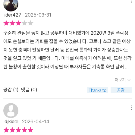
돈을 벌기 위한 것이 목적이므로 어느 국가에 투자를 하건 돈을 벌면
해 ‘잃지 않으려 노력하기’와 ‘투자의 영역에서 최대한 다양한 경험하
메뉴
한 규정을 쉽니다.2) ETF 란?IT 업계에서 일을 안하거나 기술 기반
에서 극단적인 매수를 지속해온 사람을 근거로 하는 이야기가있다.
되는 것이다. 이왕 미국 주식에 투자하기로 한 것 제대로 공부하고 투
기’라는 두 가지 요소를 최우선으로 고려해 투자에 임했다. 투자엔 왕
주식 등 미국 회사에 대한 정보를 따로 얻고 있지 않는 초보자들에겐
ider427
2025-03-31
가격을 틀렸으나 지속적으로 꾸준히 매입해온 사람들은 서로 큰 차이
자하기로 마음먹었다. 미국 주식을 투자한지 2년이 넘었고 별생각 없
도가 없다. 자신에게 맞는 방식을 찾고 자신만의 투자 원칙을 정립하
ETF을 통한 미국주식 투자를 권합니다. ​ ETF는 여러 주식을 하나의
로 벌어지지 않고 배당과 재투자를통해 성장성 있는 수익률을 보여주
이 투자를 한 것이 아니었기에 이미 관련된 책을 읽고 관련 내용도 찾
는 것이 중요하다.배당에 관한 세금미국기업으로부터 수령하는 배당
바구니에 담아 거래소에 상장시킨 후 주식처럼 자유롭게 거래할 수
꾸준히 관심을 놓지 않고 공부하며 대비했기에 2020년 3월 폭락장
고 있다고, 투자의 차이는 없다고 한다. 얼마를 투자해야 하나, 언제
아보았다. 그럼에도 굳이 '처음 공부'라는 제목이 들어간 책을 다시 읽
금엔 15%의 배당소득세율이 적용된다. 증권사는 배당금을 지급할
있도록 만든 상품인데요. 소액으로 여러 기업에 나눠 투자하는 점은
에도 손실보다는 기회를 잡을 수 있었습니 다. 코로나 쇼크 같은 예상
투자해야 하나의 문제가 아닌 하나의점을 찍듯 1주의 투자를 먼저 하
게 된 이유는 과연 내가 기초적인 지식이 있는지 확인하기 위해서였
때 원천징수한 후 입금한다. 여기서 중요한 고려사항이 발생한다. 해
펀드와 비슷하면서 장중에 실시간으로 횟수 제한 없이 자유롭게 거래
치 못한 충격이 발생하면 달러 등 선진국 통화의 가치가 상승한다는
라고 책은 권한다. 이런적립식투자가 시기를 조율하는 사람과 시작하
다. 그리고 책을 절반 정도 읽었을 때 드는 느낌은 책을 직접 쓸 만큼
외기업으로부터 수령한 외화 배당금도 매년 금융소득으로 합산한다.
할 수 있습니다. 국내에서는 펀드 보다는 ETF를 선호합니다. ​ 그럼 E
것을 알고 있었 기 때문입니다. 미래를 예측하기 어려운 때, 또한 심각
는 사람의 수익률로 나타나며 성공적인 투자로 이어진다고 말이다.
지식이 없다면 나에게 도움이 되지 않는 책은 없다는 것이다. 미국 주
국내에서 발생한 이자소득과 배당소득, 그리고 해외에서 발생한 배당
TF는 어떤 기준으로 주식 바구니를 담을까요? 미국주식 처음투자 책
한 불황이 출현할 것이라 예상될 때 투자자들은 기축통 화인 달러 혹
식의 장점이라거나 세금 부과체계 등에 대해서는 대략적이나마 들어
소득을 모두 합쳐서 연간 2,000만 원을 초과할 경우 금융소득 종합
은 주가지수, 상품, 인버스, 레버리지, 산업, 해외시장 등 벤치마크 지
은 안전자산으로 간주되는 스위스프랑이나 일본엔화 투자를 늘립니
서 알고 있지만 스스로 정리를 하거나 설명을 하라고 하면 어려운 수
과세 대상이 된다. 이는 건강보험 피부양자 자격 요건에도 영향을 미
더보기
수들을 추종하는 다양한 ETF가 있다고 알려줍니다. 이를 통해 자신
다.- P6미국과 비교하면 한국은 어떤가요. 몇 년째 제자리걸음을 하
준이다. 다른 책을 통해 이미 정보를 습득했기 때문인지 몰라도 어렵
쳐 지역의료보험으로 자동 가입된다. 언제 팔까?완벽하게 매매 타이
이 관심있는 종목에 사는 형태입니다.PS미국주식 처음투자 책은 국
공감 (
1
)
댓글 (0)
는 주가지수, 기업 소유주를 최우선으로 하는 기 업들의 결정으로 피
지 않게 술술 읽을 수 있었다. 하지만 용어 자체가 어려운 것이 있어
밍을 맞추는 건 어렵다. 대부분 투자자들은 많이 오르면 팔아서 이익
내 주식에서 매몰된 분들이나 주식을 처음 하는 분들이 읽기 참 좋은
해만 보는 개인 주주들, 기관과 외인에게 유리한 기울어진 운동장. 이
읽다가 다시 반복해서 읽은 적은 여러 차례 있었다. 책의 장점이라면
을 실현하려 하고, 또 너무 많이 떨어질 경우에도 즉각 매도를 고민한
데요. 시각자료와 세세한 설명이 초보자들을 잘 이끌어 줍니다.
런 모습에 지친 국내 투자자들은 장점이 많은 미국주식의 매력에 빠
메뉴
사족은 달지 않았다는 것이다. '30년 전에 어떤 종목을 산 A 씨는 얼
다. 하지만 이럴 때 기업의 상황을 반드시 점검한 후 매도를 결정해야
질 수밖에 없었을 것입니다.- P31즉, 달러 기준의 주가는 50%나 하
마만큼의 수익을 내었고~'처럼 막연하게 독자들에게 주식 투자를 권
한다.(사진, 상승장 vs 하락장)역사적으로 보면 미국주식시장은 하락
djkidol
2026-04-14
락하여 반 토막이 났더라도 환율이 환전했을 당시보다 올랐기에 원화
유하는 듯한 문구는 없었다. 책을 읽는 독자들이라면 이미 미국 주식
장보다 상승장이 더 길었고 상승폭 또한 매우 컸다. 이를 ‘짧은 하락
로 계 산한 주식 평가액은 50%보다 덜 손실입니다. 환율이 일종의