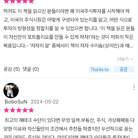
자의 이해를 도울 도표와 이미지가 잘 정리되어 있고, 저자들이 미국
적어도 이 책을 읽으신 분들이라면 왜 미국주식투자를 시작해야 하
주식에 투자할 때 꼭 확인하는 필수 사이트들도 모조리 알려준다. 본
고, 미국의 주식시장은 어떻게 구성되어 있는지를 알고, 어떤 식으로
문에서 풀어내기 어려운 추가적인 정보는 각종 Tip 박스를 통해 쉽게
투자의 방향성을 정할지를 알 수 있었으면 합니다. ‘이 책을 읽은 분들
습득할 수 있는 장점도 특징이다. 《미국주식 처음공부》는 미국주식을
이 자신만의 포트폴리오를 만들 수 있게 하자!’라는 것이 저희의 작은
처음 시작하는 사람에게는 한눈에 볼 수 있는 로드맵을, 이미 투자 경
목표입니다.- ‘저자의 말’ 중에서이 책의 저자 수미숨(상의민)과 애나
험이 있는 사람에겐 스스로를 점검하고 새로운 투자 포인트를 제공하
정은 평범한 밀레니얼 세대 직장인으로서, 미국주식에 처음 뛰어들며
는 가이드북이자 필독서가 될 것이다.
더보기
겪었던 시행착오와 경험, 노하우 등 소중한 정보를 꼼꼼하게 정리했
공감 (
5
)
댓글 (0)
다. 특히, 초보자의 눈높이에 맞춘 친절하고 풍부한 설명, 다양한 그래
픽 자료를 통해 금방 이해할 수 있도록 배려했다.책은 여덟 개의 챕터
로 구성되어 있다. 미국주식을 하나도 모르는 사람도 투자를 척척 시
메뉴
작할 수 있도록 도와주는 유용한 가이드이자, 이미 미국주식에 참여
BoboSuN
2024-05-22
하고 있는 투자자일지라도 놓치기 쉬운 디테일과 노하우를 한 번에
섭렵할 수 있도록 설계되어 있다.“이 책에 드러나 있는 저희의 다양한
최고의 재테크 수단이 있다면 무엇 일까.부동산, 주식, 가상화폐등 다
경험을 반면교사 삼는다면, 독자 여러분은 보다 좋은 투자 성과를 얻
양한 이유와 자신들만의 조건에서 추천들 하겠지만 우선적으로 꼽는
을 수 있을 겁니다. 화려한 전략이나 기법보다는 평범한 직장인들이
것은 아마도 주식일 것이다. 앞의다양한 재테크 수단들은 투자대비