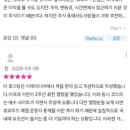
조금 먼저 시작했던 경험과 고민, 공부한 내용을 솔직하고 쉽게 전달
큰 이익을 줄 수도 있지만 가격, 변동성, 시간면에서 접근하기 쉬운 것
하고자 했습니다.”어렴풋이 알아보는 미국주식주식투자를 하는 가장
이 주식이기 때문이다. 하지만 주식 중에서도사람들이 가장 추천하는
큰 이유는 돈을 벌기 위해서다. 2008년 금융위기 이후 국내주식은
것은 미국주식이다. 고환율에도미국주식을 최고의 재테크 수단으로
외풍에 크게 악영향을 받고 외국인 수급에 따라 주가의 흐름이 왜곡
더보기
치는 이유는 달러라는 글로벌 기축통화를 대신할 통화가 없기 때문이
되는 경향이 있는 반면 미국주식은 꾸준히 우상향하는 주가 흐름을
공감 (
2
)
댓글 (0)
다. 불확실성과변동성에 다양한 대체 통화들이 두각을 드러내고 사라
보이고 있어서 상대적으로 매력적이다. 그래서 미국주식시장의 점유
지지만 지속적인 안정성을 보이는 달러는 대체불가능한 기축통화이
율이 가장 크다.(사진, 전세계 주식시장 점유율)‘쥐구멍에도 볕 들 날
다. 그 통화를 바탕으로 미국주식은 거래가 이루어지며 기업 또한 주
메뉴
이 있다’는 속담처럼 한국주식도 2020년 코로나 팬데믹 이후 지루하
주 친화적인 배당성향을 보인다. 우리나라 기업의 가치, 밸류업 하기
던 10년 간의 장기 박스권을 돌파하며 전세계 주식상승률 몇 손가락
진
2026-04-08
위한 여러시도를 하지만 정치적당쟁의 이해에 좌초되고 있다. 하지만
안에 드는 모습을 보였다. 2021년 하반기부터 힘이 달리더니 2022
미국은 정치적으로 영향을 받지 않고 시장이 크며 풍부한 유동성을바
년까지 계속 하락세를 보였다. 다시 반등 조짐을 보인 2023년은 3분
이 포스팅은 이레미디어에서 책을 받아 읽고 주관적으로 작성했습니
탕으로 많은 스타트 업이 태동하고 있다. 이런 성장, 조건을배경으로
기까지 상승을 보이다가 4분기에 들어서 출렁이는 모습을 보였다. 2
다.미국과 이란이 2주간 휴전 협정을 맺었습니다. 이와 동시 코스피
많은 유니콘 기업이 나타나고 있으며 성장성을 바탕으로 주기적인 배
024년은 거의 지리멸렬 상태라 한숨이 나온다.미국주식을 하려면 영
는 매수 사이트가 치면서 무섭게 오릅니다 다만 협정문을 보게 되면
당과 이익환원을 실시한다. 이런생태계를 배경으로 미국주식시장은
어를 잘해야 할까? 다다익선多多益善이란 말처럼 영어를 잘하면
호르무즈 해협 운항의 통제를 이란 측이 하기 때문에 실질적으로 국
끊임없이 성장하고 있으며 2021년 코스피지수가 0.81% 성장할 때
영어로 표기된 참고 자료나 기사를 읽을 때 분명히 도움된다. 하지만
내에 유조선이 올지는 좀 더 기달려야 하는 상황입니다. 이러한 가운
미국 S&P 500과 나스닥 지수는 23.7%와 21.1%로 상승했다.코스
영어를 못해도 투자하는 일에 엄청난 장벽이 가로 놓이는 것은 아니
데 미국 증시도 오를 것으로 전망이 되는데요. 미국 주식과 ETF에 처
닥에 10배에 해당하는 상승률이며 제조업 위주의 다우지수도 14.6