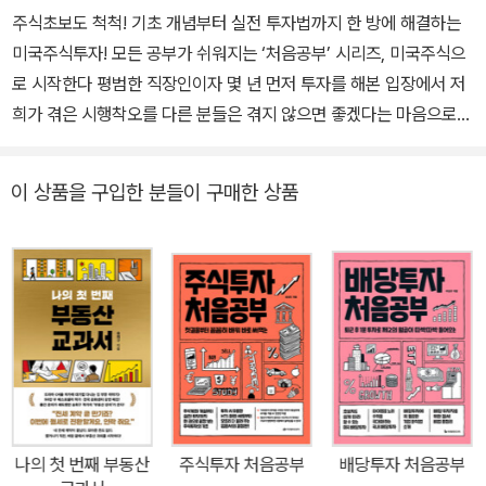
주식초보도 척척! 기초 개념부터 실전 투자법까지 한 방에 해결하는
미국주식투자! 모든 공부가 쉬워지는 ‘처음공부’ 시리즈, 미국주식으
로 시작한다 평범한 직장인이자 몇 년 먼저 투자를 해본 입장에서 저
희가 겪은 시행착오를 다른 분들은 겪지 않으면 좋겠다는 마음으로
이 책을 쓰기 시작했습니다. 이 책에 드러나 있는 저희의 다양한 경험
을 반면교사 삼는다면, 독자 여러분은 보다 좋은 투자 성과를 얻을 수
이 상품을 구입한 분들이 구매한 상품
있을 겁니다. - 수미숨, 애나정 월급만으로는 자산 증식을 꿈꾸기 어
려운 시대, 미국주식에 투자하고 싶지만 무엇을 어떻게 시작해야 할
지 막막한 초보자들이 믿고 따라할 수 있도록 2030의 눈높이 맞춘
《미국주식 처음공부》가 나왔다. 특히 이 책의 저자들은 평범한 밀레
니얼 세대 직장인으로서, 미국시장에 처음 뛰어들며 겪은 시행착오와
경험, 노하우 등의 소중한 정보를 꼼꼼하게 정리했다. 초보자의 눈높
이에 맞춘 친절하고 풍부한 설명, 다양한 그래픽 자료를 포함하여 누
가 보아도 금방 이해할 수 있는 점이 가장 큰 특징이다. 특히 최근 주
가 상승의 모멘텀을 이어가고 있는 미국시장에 무작정 첫발을 들이려
나의 첫 번째 부동산
주식투자 처음공부
배당투자 처음공부
고 하는 사람이라면 반드시 읽어야 할 필독서다. 먼저 미국주식에 투