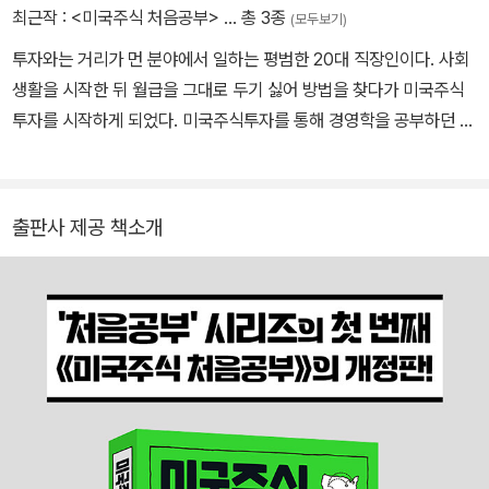
를 거치며 지금의 보금자리에 정착했다. 이 과정에서 얻은 실전 경험
최근작 :
<미국주식 처음공부>
… 총 3종
(모두보기)
을 바탕으로 수많은 이들의 ‘내 집 마련 전도사’를 자처하기도 했다.
투자와는 거리가 먼 분야에서 일하는 평범한 20대 직장인이다. 사회
직접 부딪히며 경험하는 것을 선호하며, 그 과정에서 얻은 지식을 주
생활을 시작한 뒤 월급을 그대로 두기 싫어 방법을 찾다가 미국주식
변 사람들과 나누는 일에서 큰 기쁨을 느낀다. ‘아는 것은 나누고, 모
투자를 시작하게 되었다. 미국주식투자를 통해 경영학을 공부하던 학
르는 것은 배운다’라는 모토 아래 18년째 블로그 ‘수미숨 월드’를 운
창 시절에는 느끼지 못했던 투자의 즐거움에 빠져들었다. 투자하며
영 중이며, 네이버 경제·비즈니스 분야 공식 인플루언서로 활발히 글
공부하고 경험한 내용과 배당금 및 거래 내역을 5년 이상 블로그에
을 쓰고 있다. 지은 책으로 《미국주식 처음공부》가 있다. 네이버 블로
기록하고 있다. 남들보다 이른 나이에 미국주식투자를 시작한 것이
그 https://blog.naver.com/sum7788 쓰레드 https://www.thr
출판사 제공 책소개
운이 좋았다고 항상 생각하며, 투자금이 넉넉하지 않은 20대들이 투
eads.com/@sum7788
자에 대한 두려움을 극복하도록 돕고 싶어 집필을 결심했다. 2020년
11월 네이버 경제·비즈니스 분야에서 ‘이달의 블로그’에 선정됐다. *
애나정 블로그 : https://blog.naver.com/annajung1