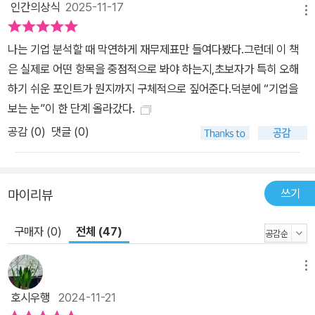
인간의상식
2025-11-17
부터 ETF와 배당주, 개별주까지 한 번에 섭렵한다! 쓱 보기만 해도
메뉴
머릿속에 정리되는 <미국 주요 경제지표> 부록 별첨 주식에 전혀 투
나는 기업 분석할 때 막연하게 재무제표만 들여다봤다.그런데 이 책
자해본 경험이 없거나, 미국주식을 한 번도 거래해보지 않았다면 먼
은 실제로 어떤 항목을 중점적으로 봐야 하는지,초보자가 특히 오해
저 미국주식시장이라는 그 자체의 윤곽을 파악해야만 세부사항으로
하기 쉬운 포인트가 뭔지까지 구체적으로 짚어준다.덕분에 “기업을
들어갈 때 실제로 이해가 빠를 수 있다. 지식을 습득하는 데는 여러 방
보는 눈”이 한 단계 올라갔다.
법이 있지만, 초보자의 개념 수립을 쉽게 도울 수 있는 탑다운 방식으
공감 (
0
)
댓글 (0)
로 《미국주식 처음공부》가 기획되었다. 그래서 가장 처음에는 미국주
식에 투자하고 싶어 하는 사람들이 공통적으로 궁금해하는 부분을 속
시원히 긁어주고, 나무보다 숲을 먼저 보라는 권유로 시장의 큰 흐름
을 볼 수 있는 섹터의 이해부터 돕는다. 그다음으로 ETF와 배당주를
쓰기
마이리뷰
소개한 후 비로소 개별 종목을 공부하는 방법론에 관해 소개한다. 즉,
초보자가 가장 안전하고 쉽게 투자에 접근할 수 있도록 돕기 위한 구
구매자 (0)
전체 (47)
성을 선보인 것이다. 그 이후 어떻게 매매하는지, 심리는 어떻게 컨트
롤하는지 구체적으로 배울 수 있다. 마지막으로 미국주식에 투자하는
메뉴
사람들이 반드시 체크하는 <미국 주요 경제지표>에 관해 쉽게 설명
호시우행
2024-11-21
해 누구나 쓱 한번 읽기만 해도 투자에 도움이 된다. 책의 장마다 초보