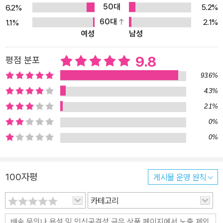
50대
5.2%
6.2%
어도 알기 쉽게 담아내었다. 다른 사람보다 조금 먼저 미국주식투자
60대
2.1%
1.1%
를 시작한 평범한 직장인 2030 세대의 저자는 이제 막 미국주식투자
여성
남성
자를 시작하는 2030 독자의 경제적 독립을 열렬히 지지한다. 특히
미국주식을 어떻게든 쉽게 설명하기 위해 많은 차트와 도표 충실한
9.8
평점 분포
설명들로 꾸몄다. 《미국주식 처음공부》를 읽다 보면 숲을 보고 나무
93.6%
를 보듯, 미국주식 전체가 머릿속에 그려질 것이다. 제2의 월급을 만
4.3%
들기 위해 고군분투하는 이 시대의 모든 평범한 투자자가 조금 더 쉽
2.1%
게 목적을 달성할 수 있도록 앞에서 끌어주고 뒤에서 밀어주는 ‘처음
공부’ 시리즈의 시작을 ‘미국주식’으로 함께 해보자! 나만 알고 싶은
0%
《미국주식 처음공부》만의 특별한 장점! 미국주식을 하나도 모르는 사
0%
람도 기본을 제대로 배울 수 있다! 《미국주식 처음공부》는 미국주식
을 하나도 모르는 사람도 투자를 척척 시작할 수 있도록 도와주는 유
100자평
게시물 운영 원칙
용한 가이드이며, 이미 미국시장에 참여하는 사람이라 할지라도 놓치
기 쉬운 디테일과 노하우를 한 번에 섭렵할 수 있도록 설계하였다. 한
카테고리
번만 쓱 훑어봐도 유용한 정보가 쏟아진다. ① 미국주식 비기너의 눈
높이에 맞춘 상세한 해설 - 전문적인 내용을 누구나 이해할 수 있는