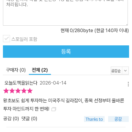
수준으로 설명해요. ② 이해하기 쉬운 그림과 표로 단번에 머릿속에
각인 - 풀컬러판으로 독자가 내용을 쉽게 이해할 수 있도록 도왔어요.
③ 미국주식시장과 투자, 경제지표에 관한 전반적인 이해 - 사람들이
현재
0
/280byte (한글 140자 이내)
가장 궁금해하는 미국주식투자의 모든 것을 다루었어요. ④ 섹터별
대장주, 1등주 수록 - 11개의 대표 섹터 자세히 보기가 수록되어 있어
스포일러 포함
요. ⑤ 초보 투자자의 어려움을 해결해 줄 ETF 정보 - 펀드와 주식의
등록
장점만을 쏙쏙 골라 담아, 걱정을 덜어줄 ETF 투자를 도와줘요. ⑥
안정적, 꾸준한 현금흐름을 기대하는 배당주 정보 - 초보 투자자도 배
구매자 (0)
전체 (2)
당주 투자를 시작할 수 있는 든든한 발판을 마련해줘요. ⑦ 저자들이
알려주는 개별 기업 분석 노하우 - 개별 기업에 투자할 때 반드시 체
오늘도책을읽는다
2026-04-14
메뉴
크해야 하는 것들을 배울 수 있어요. ⑧ 매수와 매도 기준을 세워줄 배
경지식 - 이 책 한 권으로 실제 투자까지 이어질 수 있도록 끝까지 책
왕초보도 쉽게 투자하는 미국주식 길라잡이, 종목 선정부터 올바른
임져요. ⑨ 투자에 실패하지 않을 방법, 투자 마인드 - 초보자들의 불
투자 마인드까지 한 번에!
안한 심리를 꽉 잡아줄 방법이 담겨있어요. ⑩ 각종 세금 정리 및 저자
공감 (
0
)
댓글 (0)
만의 특별한 투자 기록법, 경제지표 부록 수록 - 세금 정보뿐만 아니
라, 초보자에게 유용한 투자 기록 방법을 배울 수 있어요. 섹터의 이해