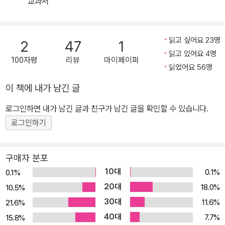
교과서
자했지만 나와 크게 다르지 않은 선배들의 도움을 발판으로 삼는다
면, 초보 투자자도 씩씩하게 투자를 시작하여 포트폴리오를 구성하
고, 미국주식시장에서 성공적으로 살아남을 수 있다. 초보자를 위해
읽고 싶어요 23명
2
47
1
기초 개념부터 실전 투자법까지 미국주식투자에 관한 모든 것을 《미
읽고 있어요 4명
100자평
리뷰
마이페이퍼
국주식 처음공부》 한 권으로 끝장내자. 자산의 증식과 경제적 자유,
읽었어요 56명
《미국주식 처음공부》으로 시작한다! 2030 초보 투자자를 위해 203
이 책에 내가 남긴 글
0 투자자가 쉽게 풀어 쓴 미국주식투자의 결정판! 미국주식투자 열기
로그인하면 내가 남긴 글과 친구가 남긴 글을 확인할 수 있습니다.
는 날로 뜨거워져 가는 가운데, 미국주식에 아직 투자하지 못해 초조
해 하는 사람들이 상당히 많다. 자산 형성 경쟁에서 나만 뒤처지는 것
로그인하기
이 아닌가 싶어 ‘묻지마’ 식으로 남들이 좋다고 하는 유명 기업을 위주
로 골라 무작정 투자에 뛰어들려는 사람들이 많다. 그러나 초조한 마
구매자 분포
음에 시작하는 묻지마식 투자는 십중팔구 통장 잔고를 말라붙게 만들
10대
0.1%
0.1%
기 쉽다. 이제 답답한 마음을 잠깐 멈추고 《미국주식 처음공부》를 활
20대
18.0%
10.5%
짝 펼쳐보자. 이 책에는 초보자가 어떻게 투자를 시작하면 좋은지, 미
30대
11.6%
21.6%
국주식시장의 특징과 장단점은 무엇인지, 섹터와 1등 기업, ETF와
40대
7.7%
15.8%
개별 기업은 물론이고 포트폴리오, 세금과 환율 문제까지 누구나 읽