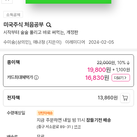
소득공제
미국주식 처음공부
시작부터 술술 풀리고 바로 써먹는, 개정판
수미숨(상의민)
,
애나정
(지은이)
이레미디어
2024-02-05
종이책
22,000
원,
10%
19,800
원
+ 1,100원
16,830
원
카드최대혜택가
더보기
전자책
13,860
원
수령예상일
양탄자배송
지금 주문하면 내일 밤 11시
잠들기전 배송
(중구 서소문로 89-31 )
변경
배송료
무료