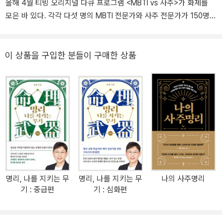
올해 4월 티빙 오리지널 다큐 프로그램 <MBTI vs 사주>가 화제를
모은 바 있다. 각각 다섯 명의 MBTI 전문가와 사주 전문가가 150명의
참가자를 분석해 “갑자기 흘러나온 음악에 누가 가장 먼저 춤을 출 것
인가?”를 예측한 장면이 특히 유명했는데, 사주 전문가로 출연한 명
리학자 초명은 식상이 발달한 129번을 콕 집으며 ‘100퍼센트’ 춤을
이 상품을 구입한 분들이 구매한 상품
출 타입으로 꼽았다. 실제로 음악이 흘러나오자 평소 낯선 환경을 부
담스러워한다던 129번 참가자가 무아지경으로 춤을 추기 시작했다.
옆에 선 132번 참가자가 이를 애써 무시하며 모르는 척하는 장면까지
가 SNS상에서 화제를 모았다. 사주팔자는 타고나는 것이며, 운명은
정해진 것인가? 《명리, 나를 지키는 무기: 기본편》(멀리깊이, 2023
刊)의 저자 초명은 이를 두고 “반은 맞고 반은 틀린 소리”라고 말한
다. 신혼 시기, 잦은 부부싸움에 이혼을 고민하던 저자는 용하다는 철
학관을 찾게 되는데, 다짜고짜 두세 번은 더 이혼할 사주라는 역술가
의 말에 큰 충격을 받는다. 대학 졸업 후 방황하던 시기에 한 번, 홀로
명리, 나를 지키는 무
명리, 나를 지키는 무
나의 사주명리
배낭여행을 떠난 외국에서도 한 번, 같은 이야기를 들은 터였다. ‘정해
기 : 중급편
기 : 심화편
진 운명이 구렁텅이라면 자포자기할 것이 아니라 그 운명을 유리한
방향으로 이용하면 될 것 아닌가?’ 생각한 그는 잘 다니던 대기업을
퇴사하고 명리 상담의 길로 들어서게 된다. 초명이 말하는 명리의 쓸