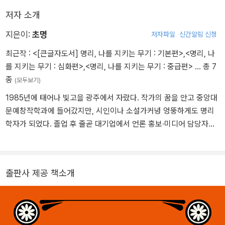
저자 소개
지은이:
초명
저자파일
신간알림 신청
최근작 :
<[큰글자도서] 명리, 나를 지키는 무기 : 기본편>
,
<명리, 나
를 지키는 무기 : 심화편>
,
<명리, 나를 지키는 무기 : 중급편>
… 총 7
종
(모두보기)
1985년에 태어나 빛고을 광주에서 자랐다. 작가의 꿈을 안고 중앙대
문예창작학과에 들어갔지만, 시인이나 소설가커녕 엉뚱하게도 명리
학자가 되었다. 졸업 후 줄곧 대기업에서 언론 홍보·미디어 담당자로
일했다. 명리를 공부한 후 더욱 주체적으로 살아가기 위해, 이 책을 출
사표 삼아 10년간 다니던 회사를 미련없이 관뒀다. 결혼 후 이혼의 위
기를 앞두고 여러 철학관을 찾았다. 모두가 두세 번 이혼한다 했다. 인
출판사 제공 책소개
간은 정해진 운명을 결코 벗어날 수 없기 때문이라는 말에 분노하다
가, 스승인 명리학자 강헌을 만났다. ‘운명을 어떻게 활용할 것인가’에
대한 화두를 붙잡고 끈질기게 공부한 끝에 결국 책까지 쓰게 됐다. 기
존의 명리학자들과 다른 점이 있다면 ‘정해진 운명 따위란 있을 수가