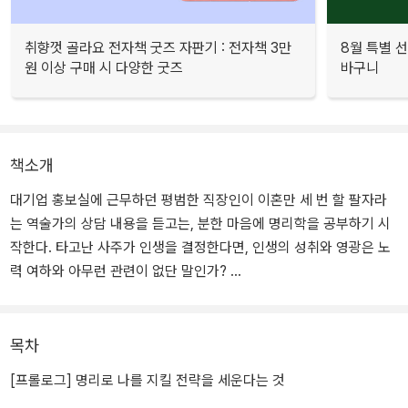
취향껏 골라요 전자책 굿즈 자판기 : 전자책 3만
8월 특별 선
원 이상 구매 시 다양한 굿즈
바구니
책소개
대기업 홍보실에 근무하던 평범한 직장인이 이혼만 세 번 할 팔자라
는 역술가의 상담 내용을 듣고는, 분한 마음에 명리학을 공부하기 시
작한다. 타고난 사주가 인생을 결정한다면, 인생의 성취와 영광은 노
력 여하와 아무런 관련이 없단 말인가?
대한민국 명리학의 거목 강헌의 제자가 되어 명리학을 깊이 있게 공
부한 그는 “좋은 사주와 나쁜 사주가 있는 것이 아니라 활용하는 자와
목차
못하는 자가 있을 뿐!”이라는 결론에 다다른다. 인생의 위기를 맞이할
[프롤로그] 명리로 나를 지킬 전략을 세운다는 것
때마다 주어진 운을 무기로 활용하여 더 나은 운명을 맞이하는 방법