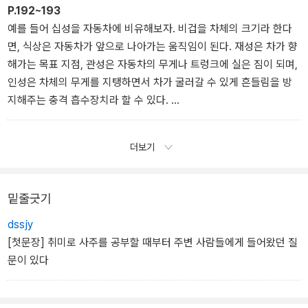
상관 같은 십성들이 쓰기에 따라 오히려 큰 장점을 가질 수 있다.
P.192~193
‘십성의 가치와 서열’ 중에서
예를 들어 십성을 자동차에 비유해보자. 비겁을 차체의 크기라 한다
면, 식상은 자동차가 앞으로 나아가는 움직임이 된다. 재성은 차가 향
해가는 목표 지점, 관성은 자동차의 무게나 트렁크에 실은 짐이 되며,
인성은 차체의 무게를 지탱하면서 차가 굴러갈 수 있게 흔들림을 방
지해주는 충격 흡수장치라 할 수 있다.
또 다른 비유를 들어보자. 비겁은 자동차의 배기량이다. 비겁이 강하
면 강할수록 자동차의 배기량이 높아지는 것과 같다. 식상을 자동차
더보기
가 나아갈 수 있게 해주는 페달로 볼 때 식신은 일반 엑셀, 상관은 터
보 엑셀이 된다. 재성은 자동차가 현실적으로 나아갈 수 있게 해주는
동력인 기름이다. 관성 중 편관은 도로에서 불시에 튀어나오는 단속
밑줄긋기
경찰, 정관은 신호등으로 볼 수 있다. 인성은 자동차가 멈출 수 있게
dssjy
해주는 제동장치, 즉 브레이크에 해당한다.
[첫문장] 취미로 사주를 공부할 때부터 주변 사람들에게 들어왔던 질
‘십성 제대로 활용하기’ 중에서
문이 있다