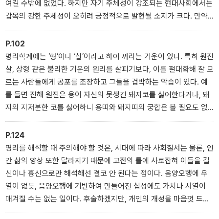
여길 수밖에 없었다. 하지만 자기 주체성이 강조되는 현대사회에서는
갑목의 강한 주체성이 오히려 긍정적으로 발현될 소지가 크다. 만약
갑갑병존인 사람이 신강할 경우, 사회생활을 통해 스스로를 낮추고
다른 사람들과 조화롭게 지낼 수 있도록 조언해주어야 한다. 강한 기
P.102
운은 자연스럽게 설기시켜야 한다는 뜻이다. 고전을 비판적인 관점에
명리학계에는 ‘형’이나 ‘살’이라고 하여 꺼리는 기운이 있다. 특히 원진
서 시대에 맞게 해석해야 하는 이유가 여기에 있다. 특히 상담에 종사
살, 상형 같은 불리한 기운의 원리를 살피기보다, 이를 절대화해 잘 모
하는 사람이라면, 고전을 통해 얻은 얄팍한 지식이나 기술로 상처를
르는 사람들에게 공포를 조장하고 그들을 겁박하는 악습이 있다. 예
줄 게 아니라, 내담자와 눈높이를 맞추고 공감하기 위한 자세를 먼저
를 들면 진해 원진은 용이 자신의 못생긴 돼지코를 싫어한다거나, 돼
갖추어야 한다.
지의 지저분한 코를 싫어하니 용띠와 돼지띠의 궁합은 볼 필요도 없
‘갑목과 을목: 성장과 생존, 에너지의 양상’ 중에서
이 안 좋다고 말하는 식이다. 나아가 묘신 원진을 두고 원숭이가 토끼
의 빨간 눈을 보면 기분이 나빠지니 서로 원수가 된다고 말하는데, 이
P.124
런 놀라운 상상력에 감탄 못할 여지가 없는 것도 아니지만, 이런 식의
명리를 해석할 때 주의해야 할 것은, 시대에 따라 사회질서는 물론, 인
설명은 명리학을 빈곤하고 황폐한 술수로 만들 뿐이다.
간 삶의 양상 또한 달라지기 때문에 고전의 틀에 사로잡혀 이들을 길
‘지지의 속성 확장하기’ 중에서
신이나 흉신으로만 해석해선 결코 안 된다는 점이다. 음양오행에 우
열이 없듯, 음양오행에 기반하여 만들어진 십성에도 가치나 서열이
매겨질 수는 없는 일이다. 후술하겠지만, 개인의 개성을 마음껏 드러
내면서 살아갈 수 있는 요즘에는 과거에 흉신으로 바라봤던 겁재나