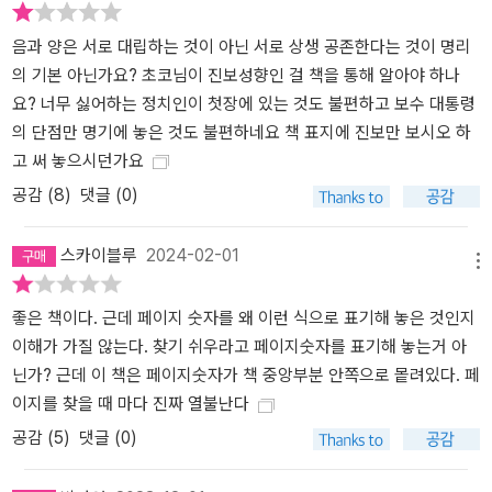
해석은 중급 단계로 도약하기 위해 이 책을 공부할 독자들에게 학습
의 재미는 물론 상담의 아이디어와 해석을 제공한다. 초판 한정 철공
음과 양은 서로 대립하는 것이 아닌 서로 상생 공존한다는 것이 명리
소닷컴 강연 할인 쿠폰 제공! 정치인 이재명, 방송인 유재석 등 명쾌한
의 기본 아닌가요? 초코님이 진보성향인 걸 책을 통해 알아야 하나
명식 해설 이 책의 초판에는 저자 초명이 명리학습공동체 철공소닷컴
요? 너무 싫어하는 정치인이 첫장에 있는 것도 불편하고 보수 대통령
에서 진행하는 강연의 5퍼센트 할인쿠폰이 동봉된다. 금액으로만 따
의 단점만 명기에 놓은 것도 불편하네요 책 표지에 진보만 보시오 하
지자면 책값보다 할인쿠폰의 가격이 더 높다. 철공소닷컴은 앞서 소
고 써 놓으시던가요
개한 명리학계 거목인 강헌이 설립한 곳으로 현재 강헌과 현묘의 강
공감 (
8
)
댓글 (0)
의를 비롯한 다양한 인문학 강연이 진행되고 있다. 저자 초명의 강연
은 2024년 1월부터 진행될 예정이다. 안타깝게 초판 쿠폰을 놓친 독
스카이블루
2024-02-01
자들은 책의 띠지에 제공된 ‘사주풀이의 순서와 방법’ QR을 통해 유
메뉴
튜브 강연을 들을 수 있고, 책의 본문에 수록된 QR을 통해 저자가 직
좋은 책이다. 근데 페이지 숫자를 왜 이런 식으로 표기해 놓은 것인지
접 자신의 사주를 풀이한 3시간 30분짜리 강연을 들을 수 있다. 아울
이해가 가질 않는다. 찾기 쉬우라고 페이지숫자를 표기해 놓는거 아
러 정치인 이재명과 방송인 유재석 등 우리가 알고 있는 다양한 명사
닌가? 근데 이 책은 페이지숫자가 책 중앙부분 안쪽으로 뫁려있다. 페
들의 명쾌한 명식 해설을 통해 앞서 학습한 내용을 실제적으로 해석
이지를 찾을 때 마다 진짜 열불난다
할 수 있도록 했다. 문학 전공자이자 대기업 홍보팀에 근무한 이력을
기반으로 입체적이고 흥미로운 강연을 제공하는 명식 해석을 통해,
공감 (
5
)
댓글 (0)
책에서 습득한 지식을 다시 한 번 구체적으로 확인하는 즐거움을 누