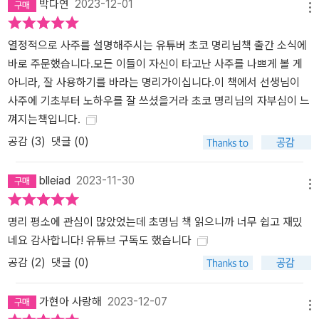
릴 수 있을 것이다.
박다연
2023-12-01
메뉴
열정적으로 사주를 설명해주시는 유튜버 초코 명리님책 출간 소식에
바로 주문했습니다.모든 이들이 자신이 타고난 사주를 나쁘게 볼 게
아니라, 잘 사용하기를 바라는 명리가이십니다.이 책에서 선생님이
사주에 기초부터 노하우를 잘 쓰셨을거라 초코 명리님의 자부심이 느
껴지는책입니다.
공감 (
3
)
댓글 (0)
blleiad
2023-11-30
메뉴
명리 평소에 관심이 많았었는데 초명님 책 읽으니까 너무 쉽고 재밌
네요 감사합니다! 유튜브 구독도 했습니다
공감 (
2
)
댓글 (0)
가현아 사랑해
2023-12-07
메뉴