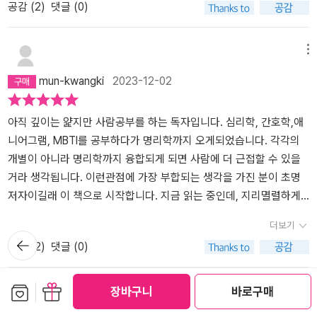
공감 (
2
)
댓글 (0)
과 다른, 디자인과 글씨체.. 특별한 느낌이 진짜 초명샘과 닮아있습니
다.하나라도 더 담기위해 노력하심이 보이고,진짜 최고 👍 내일 휴가
내고 여행가는데 제 가방에 '명리, 나를 지키는 무기' 쏙 넣으렵니다^-
메뉴
^*응원합니다!! 언젠가 만나 싸인도 받고, 사주대화도 하고 싶습니다..
mun-kwangki
2023-12-02
ㅎㅎㅎ 그날을 위하여!!책도 대박^-^
아직 깊이는 얉지만 사람공부를 하는 독자입니다. 심리학, 간호학,애
니어그램, MBTI를 공부하다가 명리학까지 오게되었습니다. 각각의
개별이 아니라 명리학까지 융합되게 되면 사람에 더 근접할 수 있을
거라 생각됩니다. 이런관점에 가장 부합되는 생각을 가진 분이 초명
저자이길래 이 책으로 시작합니다. 지금 읽는 중인데, 지리멸렬하게
쓰여진 책이 아니라 가독성에 심려를 기울인 집필임이 느껴집니다.기
더보기
분좋게 읽혀지는군요.기회가 되면 강의도 들어보고 싶네요.
뒤로가
공감 (
2
)
댓글 (0)
기
보관함담기
선물하기
장바구니
바로구매
메뉴