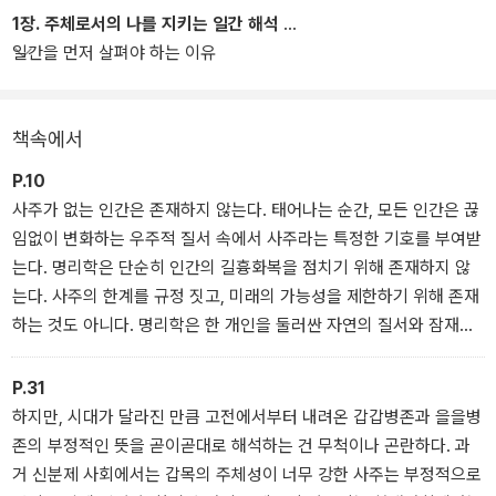
을 안내한다.
1장. 주체로서의 나를 지키는 일간 해석
일간을 먼저 살펴야 하는 이유
책속에서
P.10
사주가 없는 인간은 존재하지 않는다. 태어나는 순간, 모든 인간은 끊
임없이 변화하는 우주적 질서 속에서 사주라는 특정한 기호를 부여받
는다. 명리학은 단순히 인간의 길흉화복을 점치기 위해 존재하지 않
는다. 사주의 한계를 규정 짓고, 미래의 가능성을 제한하기 위해 존재
하는 것도 아니다. 명리학은 한 개인을 둘러싼 자연의 질서와 잠재력
을 파악하고, 어떻게 하면 다가올 미래를 전략적으로 활용할 수 있을
지 알려주는 삶의 유용한 도구이자 무기다.
P.31
프롤로그 중에서
하지만, 시대가 달라진 만큼 고전에서부터 내려온 갑갑병존과 을을병
존의 부정적인 뜻을 곧이곧대로 해석하는 건 무척이나 곤란하다. 과
거 신분제 사회에서는 갑목의 주체성이 너무 강한 사주는 부정적으로