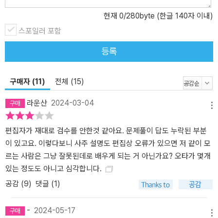
이 화를 내며) “느그 서장 어딨어?! 강 서장 데꼬 와!!! 니… 내 누군지
현재
0
/280byte (한글 140자 이내)
아나? 으이?! 내가 이 XX. 느그 서장이랑 임마!! 느그 서장, 남천동 살
스포일러 포함
제? 으어?! 내가 인마 느그 서장이랑 인마! 어저께도! 같이 밥 묵고 으!
싸우나도 같이 가고 으! 마, 개이 XX. 마, 다했어! 이 XX들이 말이야...
등록
개XX들.” ----------------------------------------------------
-------- 1. 결국 최익현이 화려한 언변으로 위기를 모면했다고 보았
구매자 (11)
전체 (15)
을 때, 경찰서에서 보인 최익현의 행동을 명리학적으로 가장 잘 설명
한 용어를 고르면? (난이도 중) ① 등라계갑 : 쓰러져가는 담쟁이 넝
라운산
2024-03-04
굴이 소나무를 휘감은 격으로, 담쟁이 넝굴 입장에서는 귀인을 만났
메뉴
다는 뜻 ② 식상제살 : 자신만의 능력을 통해 불시에 닥친 삶의 난관을
편집자가 재대로 검수를 안한것 같아요. 문제풀이 답도 누락된 부분
극복한다는 뜻 ③ 재생관 : 재성이 관성을 생한다는 뜻 ④ 관인상생 :
이 있고요. 이렇다보니 사주 설명도 편집상 오류가 있으면 저 같이 모
관성은 인성을 생한다는 뜻 ⑤ 살인상생 : 편관이 인성을 생한다는 뜻
르는 사람은 그냥 잘못된데로 배우게 되는 거 아닌가요? 오타가 몇개
위 문제의 정답은 ②번이다. 책은 우리에게도 다양한 개그와 밈의 소
있는 정도도 아니고 심각합니다.
재로 익숙한 영화 <범죄와의 전쟁>의 한 장면을 통해 식상이 지닌 성
격과 행동의 특성을 안내한다. 모든 챕터마다 이와 같은 기출문제와
공감 (
9
)
댓글 (1)
풀이노트가 있다. 명리를 공부하는 많은 학습자가 종국에는 명리 상
담을 목표로 매진하게 되는데, 이처럼 구체적이고 현대적인 사례와
-
2024-05-17
메뉴