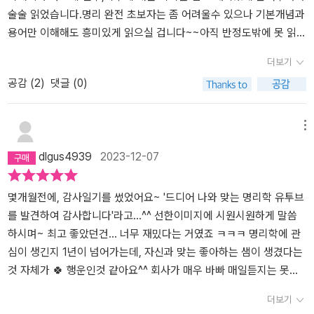
술술 읽었습니다.명리 완전 초보자는 좀 어려울수 있으나 기본개념과
용어만 이해해도 흥미있게 읽으실 겁니다~~아직 반정도밖에 못 읽었
지만 뒷부분..월지의 의미, 연주에서 시주까지 내용도 너무 기대됩니
더보기
다. 명식을 어떻게 풀어야 하는지에 대해 이렇게 쉽고 자세하게 설명
공감 (
2
)
댓글 (0)
을 해주는 책을 못만나봤는데..너무 반갑고 책을 출간해주신 초명샘
감사합니다..그리고 명리영역 기출문제와 풀이노트까지..빈틈없이 재
미있습니다..기출문제 아이디어 최고에요.중간중간 성취감을 느낄수
메뉴
있어요^^ 초명님 유툽영상도봤는데..밝은에너지와 따뜻한 마음을 느
dlgus4939
2023-12-07
낄수 있어 자꾸 보게 되는 영상이에요.내년 강의도 너무 기대되고..심
화편도 빨리 출간되길 바랍니다.아참 그리고 읽다보니 색깔 컬러가
잘못된부분 3군데 찾았어요.268쪽,258쪽,74쪽입니다^^ 120쪽 어
몇개월전에, 감사일기를 썼었어요~ '드디어 나와 맞는 명리학 유투브
머니 2번 들어갔구요^^ '명리 나를 지키는 무기' 대박나실 겁니다..책
를 발견하여 감사합니다'라고...^^ 선한이미지에 시원시원하게 말씀
재미있어요
하시며~ 최고 좋았던건... 너무 재밌다는 거였죠 ㅋㅋㅋ 명리학에 관
심이 생긴지 1년이 넘어가는데, 자신과 맞는 좋아하는 샘이 생겼다는
것 자체가 🍀 행운인것 같아요^^ 회사가 매우 바빠 매일듣지는 못했
지만, 책 발간 소식에 버선발로(?) 나가서(?) 구매 ㅋㅋㅋ 다음달에
더보기
수업하신다는 말씀에 벌써 바운스 됩니다..^^ 📚 책도 뭔가 기존의 책