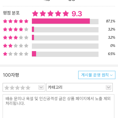
석해야 하는지는 모르는 분들 -고루한 계급사회 기반의 명리 해석에
서 벗어나 현대적인 시선의 해석을 만나고 싶은 분들 -사주를 적극적
9.3
평점 분포
으로 해석해서 내 운명의 가능성을 남김없이 활용하고 싶은 분들 현
87.1%
대적 시점에 꼭 들어맞는 해설! 웬만한 소설보다 재미있는 다양한 기
3.2%
출문제와 풀이노트! 책은 흔히 사흉신(상관, 겁재, 편인, 편관, 양인
3.2%
등)에 대한 해석을 완전히 새롭게 한다. 남성과 여성의 역할 격차가
크게 줄어들고, 어린이들의 가장 큰 꿈이 유튜브 크리에이터인 시대
0%
에 여전히 관직에 오르거나 묵묵히 신분제를 견디는 것을 길한 사주
6.5%
로 보았던 과거의 해석에 얽매어 있어선 안 되기 때문이다. 따라서 책
은 사흉신을 비롯해 고루한 사주 해석이 저지르던 오류를 모두 바로
잡아 흉신 대접 받던 흉한 사주에 대해 완벽하게 새로운 해석을 선사
100자평
게시물 운영 원칙
한다. 무엇보다 이러한 해석을 다양한 기출문제와 풀이노트를 통해
현실에 밀착된 사례로 설명하고 있다는 것이다. 기출문제와 풀이노트
카테고리
를 살펴보자. -------------------------<보 기>-----------------
--------- 상황: 동생 최형배와 함께 폭행죄로 나란히 경찰서까지 강
제로 끌려가게 된 최익현. 최익현은 수갑을 차고 있었음에도, 강압적
인 태도를 보이는 경찰을 향해 냅다 뺨을 후려 갈긴다. 최익현: (불같