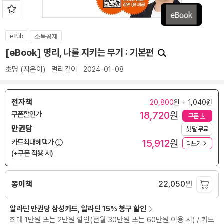
ePub
소득공제
[eBook] 명리, 나를 지키는 무기 : 기본편
초명
(지은이)
멀리깊이
2024-01-08
전자책
20,800
원 + 1,040원
18,720
원
쿠폰할인가
쿠폰
만권당
첫 달 무료
15,912
원
카드최대혜택가
더보기
(+쿠폰 적용 시)
종이책
22,050
원
알라딘 만권당 삼성카드, 알라딘 15% 청구 할인
최대 1만원 또는 2만원 할인(전월 30만원 또는 60만원 이용 시) / 카드