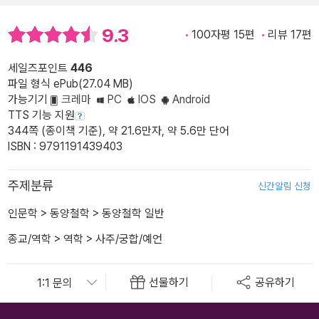
9.3
100자평 15편
리뷰 17편
세일즈포인트
446
파일 형식 ePub(27.04 MB)
가능기기
크레마
PC
IOS
Android
TTS 기능 지원
344쪽 (종이책 기준), 약 21.6만자, 약 5.6만 단어
ISBN : 9791191439403
주제분류
신간알림 신청
인문학
>
동양철학
>
동양철학 일반
종교/역학
>
역학
>
사주/궁합/예언
선물하기
공유하기