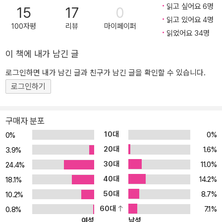
읽고 싶어요 6명
15
17
0
모는 ‘아는’ 데 있는 게 아니라 ‘쓰는’ 데 있다. 대운이 불리한 해에 들
읽고 있어요 4명
어서면 어떻게 하는가? 저자는 그런 때일수록 제대로 대비해야 한다
100자평
리뷰
마이페이퍼
읽었어요 34명
고 말한다. 2021년 코로나로 다니던 회사가 어려워지던 시기, 불리한
대운 속에서도 편재의 기운이 강해지는 것을 파악한 저자는 유튜브
이 책에 내가 남긴 글
채널을 개설하고 스승인 강헌을 만나기 위해 무작정 편지를 쓴다. 편
로그인하면 내가 남긴 글과 친구가 남긴 글을 확인할 수 있습니다.
관이 들어오던 시기에는 광고제에 작품을 출품했고 유튜브가 유명세
로그인하기
를 타면서 방송과 출간 제의도 쇄도하기 시작한다. 운은 운일 뿐이다.
나쁜 시기를 무사히 넘기고 좋은 시기를 폭발적으로 활용할지를 결정
하는 것은, 운명의 주인인 나다. 그러니 저자는, 좋은 사주와 나쁜 사
구매자 분포
주는 없다고 말한다. 활용하는 자와 못하는 자가 있을 뿐! 《명리, 나를
10대
0%
0%
지키는 무기: 기본편》는 자신의 사주팔자를 어떤 순서와 방법으로 읽
20대
1.6%
3.9%
어내야 하는지를 자세히 서술한 책이다. 명리를 활용할 줄 안다는 건
30대
11.0%
24.4%
삶의 중요한 순간마다 어떤 전략을 세워야 할지 알려주는 지침서를
40대
14.2%
손에 쥐게 되는 것과 같다. 이 책을 통해 위기와 위험의 순간 나를 지
18.1%
키는 무기로서의 명리를 만날 수 있을 것이다. 이 책을 읽어야 하는 분
50대
8.7%
10.2%
들 -명리 입문서를 떼고 초급에서 중급 단계로 도약하려는 분들 -일
60대
7.1%
0.8%
간, 천간, 지지, 십성이 무엇인지 알고 있으나 사주를 어떤 순서로 해
여성
남성