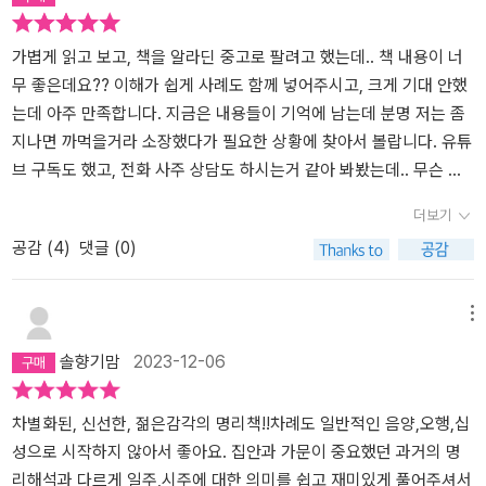
가볍게 읽고 보고, 책을 알라딘 중고로 팔려고 했는데.. 책 내용이 너
무 좋은데요?? 이해가 쉽게 사례도 함께 넣어주시고, 크게 기대 안했
는데 아주 만족합니다. 지금은 내용들이 기억에 남는데 분명 저는 좀
지나면 까먹을거라 소장했다가 필요한 상황에 찾아서 볼랍니다. 유튜
브 구독도 했고, 전화 사주 상담도 하시는거 같아 봐봤는데.. 무슨 예
약이..ㅋㅋㅋㅋ 그냥 주 7회 하시면 안됩니까?? ㅋㅋㅋㅋㅋ
더보기
공감 (
4
)
댓글 (0)
메뉴
솔향기맘
2023-12-06
차별화된, 신선한, 젊은감각의 명리책!!차례도 일반적인 음양,오행,십
성으로 시작하지 않아서 좋아요. 집안과 가문이 중요했던 과거의 명
리해석과 다르게 일주,시주에 대한 의미를 쉽고 재미있게 풀어주셔서