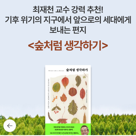
마을로의 여행 에서는허먼 밀러 의자를 차지하려는 프로그래머들의
경쟁을 통해객체 지향 프로그램의 특징에 대해 알아본다.객체 만들
기, Movie 객체 만들어서 테스트하기,빠르게 main에서 벗어나기,
숫자 맞히기 게임에 대해 다룬다.Chapter 03 원시 변수와 레퍼런스
| 네 변수를 알라 에서는자바는 타입을 철저하게 따진다.객체 레퍼런
스의 정확한 의미를 알아본다.변수, 키워드, 객체 레퍼런스,가비지 컬
렉션 기능을 보유한 힙에서의 삶,객체로서의 배열에 대해 다룬다.Ch
apter 04 메서드는 인스턴스 변수를 사용합니다 | 객체의 행동 방식
에서는클래스는 객체에 대한 설계도다.메서드 매개변수, 메서드에서
특정 값 리턴하기,메서드에 두 개 이상의 인자를 전달하기.매개변수
와 리턴 타입 활용,캡슐화, 메서드 호출,인스턴스 변수 선언과 초기화,
원시 변수와 레퍼런스 변수 비교를 다룬다.Chapter 05 프로그램 만
들기 | 메서드를 더 강력하게 에서는<스타트업 침몰시키기> 간단 게
임을 만들어 보면서,쿨래스와 메서드에 대해 알아본다.클래스 개발,
메서드를 구현해서 코드 작성하기,SimpleStartup 클래스를 위한 테
뒤로가
기
스트 코드 만들기,checkYourself() 메서드,SimpleStartupGame