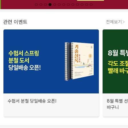
관련 이벤트
전체보기
수험서 분철 당일배송 오픈!
8월 특별 선
바구니