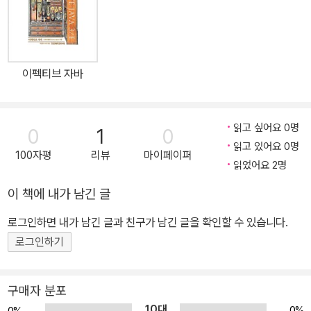
까지 나아갈 수 있는 실용적인 학습을 지향합니다. 단순히 개념을 설
명하는 데 그치지 않고 자바를 사용하는 개발자들이 흔히 저지르는
실수, 자주 묻는 질문과 답변, 전문가의 친절한 조언 등을 바탕으로 실
무 활용 능력을 극대화할 수 있습니다. 셋, 자바 버전 업데이트에 따른
이펙티브 자바
개정 내용을 대응합니다. 개정판 이후로 자바 버전 업데이트에 따른
내용을 보완하고, 예제 코드와 부가 설명을 새 버전에 맞춰 수정하였
습니다. 또한, 원서의 내용을 정확하게 반영하되 새로운 삽화를 더해
읽고 싶어요 0명
0
1
0
한국어판만의 맛을 살렸습니다. 『헤드 퍼스트 자바(3판)』 한 권이면
읽고 있어요 0명
100자평
리뷰
마이페이퍼
초보자부터 개발자까지 쉽고 편안하게 최신 버전의 자바를 배울 수
읽었어요 2명
있습니다. 자바로 여는 무한한 객체지향의 세계! 실무에서 제대로 활
이 책에 내가 남긴 글
용하는 자바 프로그래밍 학습서 다음 세 가지 질문에 “예”라고 대답
할 수 있다면, 이 책은 당신을 위한 것입니다! ✔ 실제 프로그래밍 경
로그인하면 내가 남긴 글과 친구가 남긴 글을 확인할 수 있습니다.
험이 있거나 관심이 있습니까? ✔ 자바를 재미있는 이야기와 다양한
로그인하기
실전 예제로 체험하며 배우고 싶습니까? ✔ 지루하고 학구적인 강의
보다는 파티에서의 즐거운 대화를 선호하십니까? 『헤드 퍼스트 자바
구매자 분포
(3판)』는 무미건조하게 글로만 배우는 자바 학습서가 아니라 풍부한
10대
0%
0%