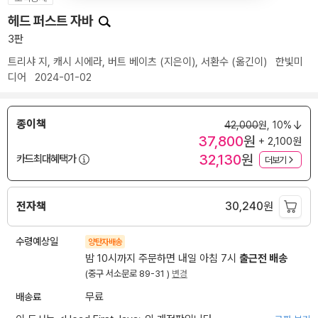
헤드 퍼스트 자바
3판
트리샤 지
,
캐시 시에라
,
버트 베이츠
(지은이),
서환수
(옮긴이)
한빛미
디어
2024-01-02
종이책
42,000
원,
10%
37,800
원
+ 2,100원
32,130
원
카드최대혜택가
더보기
전자책
30,240
원
수령예상일
양탄자배송
밤 10시까지 주문하면 내일 아침 7시
출근전 배송
(중구 서소문로 89-31 )
변경
배송료
무료