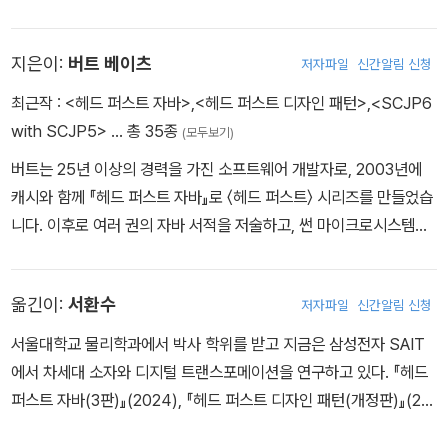
는 생산성 부문에서 졸트상(Jolt Award)을 받았습니다.
지은이:
버트 베이츠
저자파일
신간알림 신청
최근작 :
<헤드 퍼스트 자바>
,
<헤드 퍼스트 디자인 패턴>
,
<SCJP6
with SCJP5>
… 총 35종
(모두보기)
버트는 25년 이상의 경력을 가진 소프트웨어 개발자로, 2003년에
캐시와 함께 『헤드 퍼스트 자바』로 〈헤드 퍼스트〉 시리즈를 만들었습
니다. 이후로 여러 권의 자바 서적을 저술하고, 썬 마이크로시스템즈
와 오라클에서 다양한 자바 인증 시험에 자문으로 참여했습니다.
옮긴이:
서환수
저자파일
신간알림 신청
서울대학교 물리학과에서 박사 학위를 받고 지금은 삼성전자 SAIT
에서 차세대 소자와 디지털 트랜스포메이션을 연구하고 있다. 『헤드
퍼스트 자바(3판)』(2024), 『헤드 퍼스트 디자인 패턴(개정판)』(20
22), 『프로그래밍 면접, 이렇게 준비한다(4판)』(2019), 『slide:olog