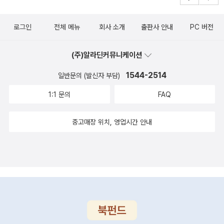
력 | 객체 저장Chapter 17 네트워킹과 스레드 | 연결하는 방법Chap
ter 18 경쟁 상태와 불변 데이터 | 동시성 이슈 처리 방법로 구성되었
로그인
전체 메뉴
회사 소개
출판사 안내
PC 버전
다.Chapter 00 들어가며 | 이 책을 읽는 방법 에서는'헤드 퍼스트 자
바 - 3판'는 프로그래밍 경험이 있으며,즐거운 대화를 선호하면서 자
(주)알라딘커뮤니케이션
바를 배운고 싶은사람에게 적합한 책이다.헤드 퍼스트 학습 원리는
그림으로 설명하고,대화체를 사용하며, 더 깊이 생각할 수 있도록 만
1544-2514
일반문의 (발신자 부담)
들며,주의를 기울이게 만들고, 감성을 자극한다.연습 문제를 통해 어
1:1 문의
FAQ
떤 일을 할 때 더 잘 배우고더 잘 기억할 수 있다.여러 가지 학습 유형
을 섞고, 양쪽 뇌를 모두 사용하며,여러 관점을 보여 주는 이야기로 실
중고매장 위치, 영업시간 안내
제로 사용할 내용을 설명한다.UML 형태의 다이어그램, 코드를 구조
화하고 패키지를 만들기,연습 문제로 내용을 정리하기, 간단하게 만
든 코드 예제를 설명한다.Chapter 01 일단 간단하게 알아봅시다 |
껍데기를 깨다 에서는자바의 작동 과정, 자바가 수행하는 일,자바의
역사, 자바 코드의 구조,main이 들어 있는 클래스 만들기,불리언 테
스트, 조건에 따른 분기문,본격적인 실전용 애플리케이션 코딩하기,
자동 구문 생성기에 대해 다룬다.Chapter 02 클래스와 객체 | 객체