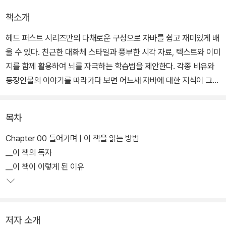
책소개
헤드 퍼스트 시리즈만의 다채로운 구성으로 자바를 쉽고 재미있게 배
울 수 있다. 친근한 대화체 스타일과 풍부한 시각 자료, 텍스트와 이미
지를 함께 활용하여 뇌를 자극하는 학습법을 제안한다. 각종 비유와
등장인물의 이야기를 따라가다 보면 어느새 자바에 대한 지식이 그림
처럼 머릿속에 생생하게 새겨진다.
목차
자바의 기초부터 심화 개념까지 모든 것을 상세하게 설명하고, 다양
한 실전 예제를 바탕으로 실제 활용까지 나아갈 수 있는 실용적인 학
Chapter 00 들어가며 | 이 책을 읽는 방법
습을 지향한다. 단순히 개념을 설명하는 데 그치지 않고 자바를 사용
__이 책의 독자
하는 개발자들이 흔히 저지르는 실수, 자주 묻는 질문과 답변, 전문가
__이 책이 이렇게 된 이유
의 친절한 조언 등을 바탕으로 실무 활용 능력을 극대화할 수 있다.
저자 소개