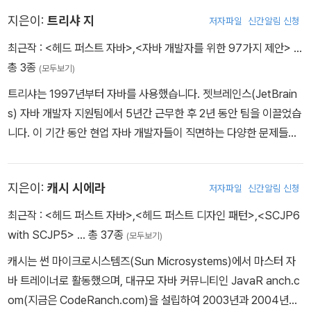
지은이:
트리샤 지
저자파일
신간알림 신청
최근작 :
<헤드 퍼스트 자바>
,
<자바 개발자를 위한 97가지 제안>
…
총 3종
(모두보기)
트리샤는 1997년부터 자바를 사용했습니다. 젯브레인스(JetBrain
s) 자바 개발자 지원팀에서 5년간 근무한 후 2년 동안 팀을 이끌었습
니다. 이 기간 동안 현업 자바 개발자들이 직면하는 다양한 문제들에
대한 경험을 쌓았습니다.
지은이:
캐시 시에라
저자파일
신간알림 신청
최근작 :
<헤드 퍼스트 자바>
,
<헤드 퍼스트 디자인 패턴>
,
<SCJP6
with SCJP5>
… 총 37종
(모두보기)
캐시는 썬 마이크로시스템즈(Sun Microsystems)에서 마스터 자
바 트레이너로 활동했으며, 대규모 자바 커뮤니티인 JavaR anch.c
om(지금은 CodeRanch.com)을 설립하여 2003년과 2004년에