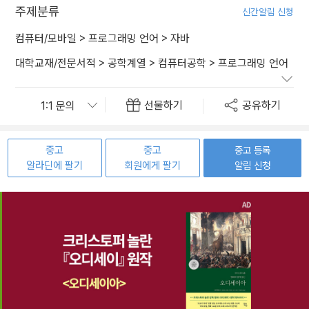
주제분류
신간알림 신청
컴퓨터/모바일
>
프로그래밍 언어
>
자바
대학교재/전문서적
>
공학계열
>
컴퓨터공학
>
프로그래밍 언어
선물하기
공유하기
중고
중고
중고 등록
알라딘에 팔기
회원에게 팔기
알림 신청