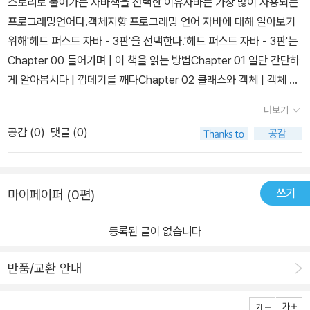
스토리로 풀어가는 자바책을 선택한 이유자바는 가장 많이 사용되는
프로그래밍언어다.객체지향 프로그래밍 언어 자바에 대해 알아보기
위해'헤드 퍼스트 자바 - 3판'을 선택한다.'헤드 퍼스트 자바 - 3판'는
Chapter 00 들어가며 | 이 책을 읽는 방법Chapter 01 일단 간단하
게 알아봅시다 | 껍데기를 깨다Chapter 02 클래스와 객체 | 객체 마
을로의 여행Chapter 03 원시 변수와 레퍼런스 | 네 변수를 알라Ch
더보기
apter 04 메서드는 인스턴스 변수를 사용합니다 | 객체의 행동 방식
공감 (
0
)
댓글 (0)
Chapter 05 프로그램 만들기 | 메서드를 더 강력하게Chapter 06
자바 API를 알아봅시다 | 자바 라이브러리 사용하기Chapter 07 상
속과 다형성 | 객체 마을에서의 더 나은 삶Chapter 08 인터페이스
쓰기
마이페이퍼 (0편)
와 추상 클래스 | 심각한 다형성Chapter 09 생성자와 가비지 컬렉
션 | 객체의 삶과 죽음Chapter 10 숫자와 정적 변수, 정적 메서드 |
등록된 글이 없습니다
숫자는 정말 중요합니다Chapter 11 컬렉션과 제네릭 | 자료구조Ch
apter 12 ‘어떻게’가 아니고 ‘무엇’을 | 람다와 스트림Chapter 13 예
반품/교환 안내
외 처리 | 위험한 행동Chapter 14 GUI | 그래픽 이야기Chapter 15
스윙 사용 방법 | 스윙을 알아봅시다Chapter 16 직렬화와 파일 입출