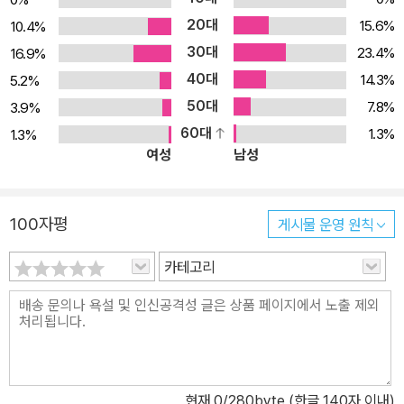
시각 자료와 직접 대화하는 듯한 친절한 설명을 곁들인 두뇌 친화적
20대
15.6%
10.4%
인 자바 가이드입니다. 책에 실린 재미있는 예시와 이미지는 독자의
30대
23.4%
16.9%
효과적인 학습을 돕습니다. 이 책을 읽고 나면 자바와 객체지향에 대
40대
14.3%
5.2%
해 완벽하게 이해하고, 실무에서 자바를 다양하게 활용할 수 있습니
50대
다. 전문가의 조언과 함께 각종 퍼즐과 다양한 퀴즈를 풀어 보며 뇌를
7.8%
3.9%
일깨우는 자바 학습을 경험해 보세요. 예제 파일 다운로드 → www.
60대
1.3%
1.3%
여성
남성
hanbit.co.kr/src/11179 → https://oreil.ly/hfJava_3e_exampl
es
100자평
게시물 운영 원칙
카테고리
현재
0
/280byte (한글 140자 이내)