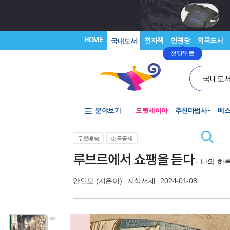
HOME
전자책
만권당
외국도서
국내도서
첫달무료
국내도
분야보기
오뒷세이아
추천마법사
베
무료배송
소득공제
루브르에서 쇼팽을 듣다
- 나의 
안인모
(지은이)
지식서재
2024-01-08