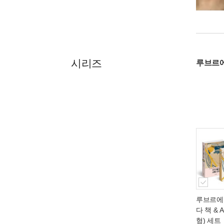
시리즈
루브르에
루브르에
다 책 & A
형) 세트