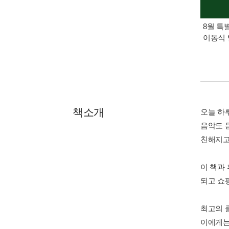
8월 특
이동식 
책소개
오늘 하
음악도 
친해지고
이 책과
되고 쇼
최고의 
이에게는