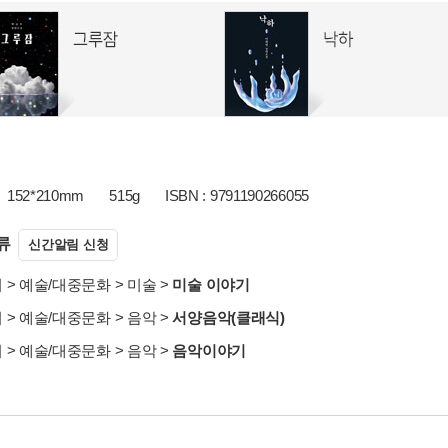
152*210mm
515g
ISBN : 9791190266055
류
신간알림 신청
서
>
예술/대중문화
>
미술
>
미술 이야기
서
>
예술/대중문화
>
음악
>
서양음악(클래식)
서
>
예술/대중문화
>
음악
>
음악이야기