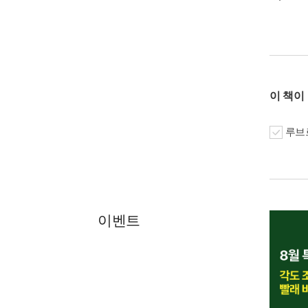
이 책이
루브르
이벤트