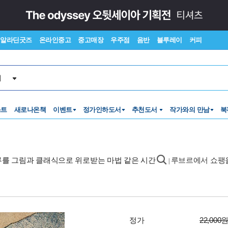
알라딘굿즈
온라인중고
중고매장
우주점
음반
블루레이
커피
서
스트
새로나온책
이벤트
정가인하도서
추천도서
작가와의 만남
북
하루를 그림과 클래식으로 위로받는 마법 같은 시간
루브르에서 쇼팽
|
정가
22,000