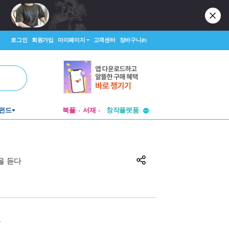
로그인
회원가입
마이페이지
고객센터
장바구니
(0)
투비컨티뉴드
펀드
북플
서재
창작플랫폼
투비컨티뉴드
을 듣다
원