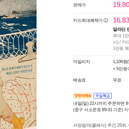
19,8
판매가
16,8
카드최대혜택가
알라딘 
최대 1만
시) / 
1만원 
마일리지
1,100원(
+ 5만원
배송료
무료
양탄자배송
주말특급
내일(일) 22시까지 주문하면 8월
(중구 서소문로 89-31 기준)
지
서양음악(클래식) 주간 25위
,