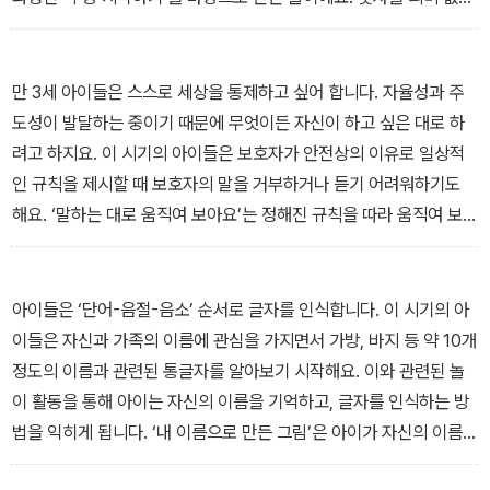
기계적으로 외우기보다는 수량에 대한 감을 익히는 것이 수 개념 형
성에 더 효과적이랍니다. --- 「숫자야 놀자(만 3세(36~41개월), 인
지 놀이)」 중에서
만 3세 아이들은 스스로 세상을 통제하고 싶어 합니다. 자율성과 주
도성이 발달하는 중이기 때문에 무엇이든 자신이 하고 싶은 대로 하
려고 하지요. 이 시기의 아이들은 보호자가 안전상의 이유로 일상적
인 규칙을 제시할 때 보호자의 말을 거부하거나 듣기 어려워하기도
해요. ‘말하는 대로 움직여 보아요’는 정해진 규칙을 따라 움직여 보면
서 행동 조절 능력을 기르는 놀이입니다. 아이는 이 놀이를 통해 어른
의 지시나 규칙에 즐겁게 따르는 방법을 배우게 되지요. --- 「말하는
대로 움직여 보아요(만 3세(42~47개월), 관계 놀이)」 중에서
아이들은 ‘단어-음절-음소’ 순서로 글자를 인식합니다. 이 시기의 아
이들은 자신과 가족의 이름에 관심을 가지면서 가방, 바지 등 약 10개
정도의 이름과 관련된 통글자를 알아보기 시작해요. 이와 관련된 놀
이 활동을 통해 아이는 자신의 이름을 기억하고, 글자를 인식하는 방
법을 익히게 됩니다. ‘내 이름으로 만든 그림’은 아이가 자신의 이름
글자를 재미있게 인식할 수 있도록 모양 찾기 형식으로 구성된 놀이