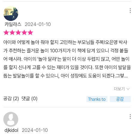
발달해 나간다는 것이다. 코로나19 팬데믹으로 인해 마스크를 쓴 어
른들과 부모 밑에서 자란 아이들의 언어 능력이 떨어진다는 기사나,
메뉴
부모로부터 떨어져 관심과 사랑을 받지 못한 아이들이 성장해 나가면
카일라스
2024-01-10
서 생기는 문제와 관련된 보도 자료가 이를 뒷받침한다. 반대로 그럼
에도 불구하고, 조부모의 돌봄이나 형제자매들과 어울려 지낸 아이들
아이와 어떻게 놀아 줘야 할지 고민하는 부모님들 주목!​​오은영 박사
의 사회성이나 관계 능력이 좋다는 기사 역시 이와 관련하여 많은 시
가 추천하는 즐거운 놀이 100가지가 이 책에 담겨 있으니 걱정 붙들
사점을 던져 준다. ​이 책 <어떻게 놀아줘야 할까 1>는 이런 내용을 바
어 매시라. ​​아이의 '놀아 달라'는 말이 더 이상 두렵지 않고, 어떤 놀이
탕으로 부모들이 효과적으로, 제대로 된 놀이를 즐길 수 있는 방법들
를 할지 신나게 고를 수 있는 재미가 있을 것이다. ​​또한 아이의 발달을
을 알려준다. 만 3세(36개월)를 시작으로 개월 수별로 알맞은 놀이를
돕는 발달놀이를 할 수 있으니, 아이 성장에도 도움이 되겠다.​​그렇게
신체와 인지 능력, 관계성과 언어 능력, 그리고 정서의 다섯 개 카테고
재미있는 놀이를 다양하게 하다 보면, 온 가족 모두가 행복해지는 놀
리로 구분하여 약 백여 개의 놀이법을 이백여 페이지에 걸쳐 소개하
더보기
이 시간을 보낼 수 있겠다. ​​오은영의 모두가 행복해지는 놀이 『어떻게
고 있다. ​몇 가지를 소개해 보면 다음과 같다. 먼저 자주 접하게 될 철
공감 (
2
)
댓글 (0)
놀아줘야 할까』 1권은 만 3~4세, 36~59개월 편이다.​​즐겁게 놀면서
도와 지하철을 바탕으로 한 지하철 놀이인데, 노선도를 만들어 직접
신체, 인지, 관계, 언어, 정서의 균형 있는 발달까지 누릴 수 있으니,
이동해 보는 놀이다. 부모님의 지시에 따라 몸을 움직이면서, 실제 지
발달놀이 책으로 눈여겨볼 만하겠다. ​​오은영.정신건강의학과 전문의
메뉴
하철 노선도 접해볼 수 있는 그런 놀이이자 교육으로 보면 되겠다. 또
이자 소아·청소년 정신의학과 전문의.연세대학교 의과대학을 졸업하
짝꿍을 찾아라는 놀이도 있는데, 동식물 카드를 나열해 상 하위로 분
djkidol
2024-01-10