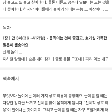
참 놀고도 또 놀고 싶어 한다. 물론 어른도 공부나 일보다는 노는 것을
더 좋아한다. 하지만 아이들에게 놀이의 의미는 본능 그 이상이다. 아
이들은 놀이를 통해 유아기 성장 발달에 중요한 모든 것을 배운다.
목차
“놀아 줄 시간이 없어요.”, “어떻게 놀아 줘야 할지 모르겠어요.”, “놀
때 무슨 말을 해 줘야 할까요?” 대부분의 부모님이 이런 고민을 하소
1장 | 만 3세(36~41개월) - 움직이는 것이 즐겁고, 호기심 가득한
연한다. 육아만으로도 힘든데 놀이 역시 만만치 않다. 게다가 놀이가
질문이 샘솟아요
아이의 성장 발달에 중요하다고 하니 더 부담이 될 수밖에 없다. 이러
신체 놀이
한 부모님들의 걱정과 고민을 한 번에 해결해 줄 비책이 나왔다. 바로
지하철 탐험대｜숨은 개미 찾기｜출동 동물 구조대｜파리 먹는 개구
오은영 박사의 신간 『어떻게 놀아줘야 할까 1』이다.
리｜셀로판지 놀이
책속에서
이 책에는 만 3~4세(36~59개월) 유아기 수준에 맞춘 즐거운 놀이
100가지가 수록되어 있다. 만 3~4세를 네 시기로 나누고, 시기마다
다시 신체·인지·관계·언어·정서 5가지 발달 놀이 영역으로 나눠 영역
무엇보다 놀이에는 여러 가지 상호 작용이 등장해요. 놀이를 할 때는
별로 도움이 되는 놀이를 소개했다. 100가지 놀이는 오은영 박사와
다양한 감각을 느끼고 신체를 많이 움직이게 됩니다. ‘신체적 상호 작
함께 오은라이프사이언스 연구진이 연구·개발하고 검증했다.
용’이 일어나는 것이지요. 그리고 놀이를 할 때는 자꾸 조잘거리게 돼