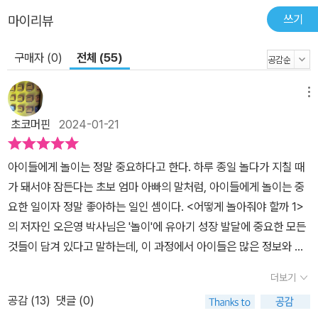
쓰기
마이리뷰
구매자 (0)
전체 (55)
메뉴
초코머핀
2024-01-21
아이들에게 놀이는 정말 중요하다고 한다. 하루 종일 놀다가 지칠 때
가 돼서야 잠든다는 초보 엄마 아빠의 말처럼, 아이들에게 놀이는 중
요한 일이자 정말 좋아하는 일인 셈이다. <어떻게 놀아줘야 할까 1>
의 저자인 오은영 박사님은 '놀이'에 유아기 성장 발달에 중요한 모든
것들이 담겨 있다고 말하는데, 이 과정에서 아이들은 많은 정보와 지
식을 배워간다고 한다. ​즉, 놀이 과정에서 배운 다양한 사물의 모습과
더보기
현상의 개념들, 그리고 부모님의 관심과 사랑, 친구들과의 관계가 형
공감 (
13
)
댓글 (0)
성되면서 아이들의 신체·인지능력·관계·언어 능력·정서 등이 고르게