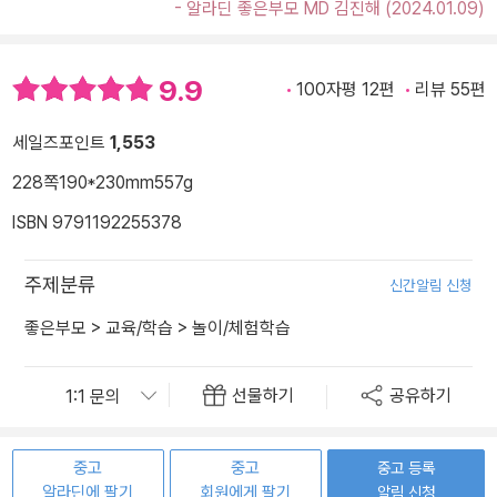
- 알라딘 좋은부모 MD 김진해 (2024.01.09)
9.9
100자평 12편
리뷰 55편
세일즈포인트
1,553
228쪽
190*230mm
557g
ISBN 9791192255378
주제분류
신간알림 신청
좋은부모
>
교육/학습
>
놀이/체험학습
선물하기
공유하기
중고
중고
중고 등록
알라딘에 팔기
회원에게 팔기
알림 신청