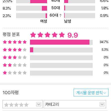
40대
6.6%
27.0%
함께 즐겁게 놀아 보자. 발달 연령에 맞는 놀이를 영역별로 돌아가면
50대
1.8%
8.3%
서 해 보면 아이의 균형 잡힌 발달에도 좋다. 그래도 여전히 어떻게 놀
60대
0.9%
2.3%
아 줘야 할지 어려울 수 있다. 처음부터 잘하는 사람이 어디 있겠는
여성
남성
가? 아직 아이들과 놀이를 하는 것이 서툰 부모님들을 위해 준비물과
놀이 방법, TIP과 보호자 가이드 등을 자세하고 친절하게 수록했다.
9.9
평점 분포
무슨 말을 해야 할지 모르겠다면 놀이 방법에 있는 문장을 그대로 읽
94.7%
어 줘도 괜찮다. 아이와 함께 놀다 보면 아이도 즐겁고, 즐거워하는 아
5.3%
이를 보면서 부모도 행복해진다. 더불어 아이와 놀이를 함께 즐기는
0%
과정에서 부모는 아이에 대해 더 잘 이해하게 되고, 아이도 부모와의
애착이 더 좋아진다. 아이는 놀이를 통해 매일매일 성장하지만, 부모
0%
역시 양육자로서 매일매일 변화하고 성장한다. 이 책은 부모와 아이
0%
의 즐겁고 행복한 성장 여정에 든든한 길잡이가 되어 줄 것이다.
100자평
게시물 운영 원칙
카테고리