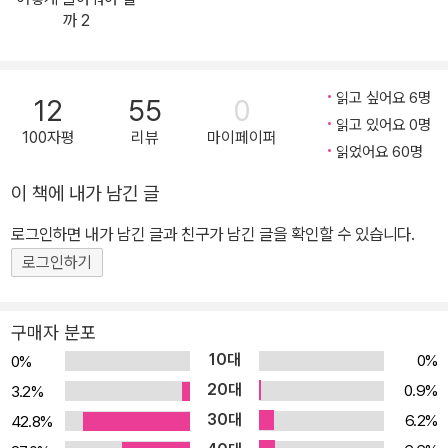
균형 잡힌 발달을 돕는 ‘놀이의 비책’이 드디어 나왔다! 『어떻게 놀아
까 2
줘야 할까 1』은 아이와 무엇을 하고 놀아야 할지, 어떻게 놀아 줘야 할
지 고민하는 대한민국의 모든 부모님을 위한 놀이의 비책이다. 이 책
에는 만 3~4세(36~59개월) 유아기 수준에 맞는 즐거운 놀이 100
읽고 싶어요 6명
12
55
0
가지가 수록되어 있다. 참고로 만 5~6세(60~83개월) 편인 『어떻게
읽고 있어요 0명
100자평
리뷰
마이페이퍼
놀아줘야 할까 2』는 2024년 상반기에 출간될 예정이다. 이 책에서
읽었어요 60명
는 만 3~4세를 다시 개월 수에 따라 만 3세(36~41개월), 만 3세(4
이 책에 내가 남긴 글
2~47개월), 만 4세(48~53개월), 만 4세(54~59개월) 네 시기로
로그인하면 내가 남긴 글과 친구가 남긴 글을 확인할 수 있습니다.
나누었다. 또 시기마다 신체·인지·관계·언어·정서 5가지 발달 영역 놀
이를 나눠 영역별로 도움이 되는 놀이를 소개했다. 모든 영역의 놀이
로그인하기
를 골고루 즐기되, 우리 아이에게 필요한 영역의 놀이는 더 자주 즐겨
도 좋다. 이 책에 담긴 100가지 놀이는 오은영 박사와 함께 놀이치료
구매자 분포
사, 작업치료사, 임상심리사, 언어재활사, 인지치료사 등으로 구성된
10대
0%
0%
오은라이프사이언스 연구진이 연구·개발하고 검증해 무엇보다 효과
20대
0.9%
3.2%
적이고 믿을 만하다. 아이도 행복하고 부모도 행복해지는 즐거운 성
30대
6.2%
42.8%
장 여정의 든든한 길잡이 이제 책에 소개된 놀이를 가지고 아이들과