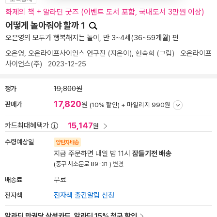
화제의 책 + 알라딘 굿즈 (이벤트 도서 포함, 국내도서 3만원 이상)
어떻게 놀아줘야 할까 1
오은영의 모두가 행복해지는 놀이, 만 3~4세(36~59개월) 편
오은영
,
오은라이프사이언스 연구진
(지은이),
현숙희
(그림)
오은라이프
사이언스(주)
2023-12-25
정가
19,800원
17,820
판매가
원
(10% 할인) +
마일리지 990원
15,147
카드최대혜택가
원
수령예상일
양탄자배송
지금 주문하면 내일 밤 11시
잠들기전 배송
(중구 서소문로 89-31 )
변경
배송료
무료
전자책
전자책 출간알림 신청
알라딘 만권당 삼성카드, 알라딘 15% 청구 할인