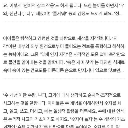
요. 이렇게 ‘언어적 상호 작용’도 하게 됩니다. 또한 놀이를 하면서 ‘우
아이의 균형 잡힌 발달을 위해 발달 연령에 맞는 놀이를 영역별로 돌
와, 신난다!’, ‘너무 재밌어!’, ‘즐거워!’ 등의 감정도 느끼게 돼요. ‘정서
아가면서 함께해 보자. 어떻게 놀아 줘야 할지 고민하는 부모님들을
적 상호 작용’이 일어나는 것이지요. 부모는 아이에게 놀이 방법이나
위해 준비물과 놀이 방법, TIP과 보호자 가이드 등을 친절하고 자세
규칙 등 많은 것을 설명해 주게 돼요. 이것으로 ‘인지적 상호 작용’도
하게 소개해 놓았다. 아이와 함께 놀다 보면 아이도 즐겁고, 즐거워하
일어납니다. 그러면서 아이는 부모와 관계를 맺어 가고, 친구와도 또
아이들은 탐색하고 경험한 것을 바탕으로 세상을 지각합니다. ‘지
는 아이를 보면서 부모도 행복해진다. 이 책은 부모와 아이의 즐겁고
관계를 맺어 가요. 사람 사이의 관계를 배워 가는 것이지요. 그래서 잘
각’이란 내부와 외부 환경으로부터 들어오는 정보를 통합하고 해석하
행복한 여정에 든든한 길잡이가 되어 줄 것이다.
놀면 신체, 인지, 관계, 언어, 정서가 고루 균형 있게 발달해 나가는 것
는 능력이에요. 그중 ‘입체 인지 지각’은 시각적인 도움 없이 촉각만으
입니다. --- 「머리말」 중에서
로 물건을 알아내는 것을 말합니다. ‘숨은 개미 찾기’는 다양한 식재료
속에 숨어 있는 건포도를 더듬더듬 손으로 만지거나 입으로 맛보면서
찾아내는 활동이에요. 이 놀이는 사물의 특성을 이해하고, 촉각 구별
능력을 발달시키는 데 도움을 준답니다. --- 「숨은 개미 찾기(만 3세
(36~41개월), 신체 놀이)」 중에서
‘수 개념’이란 수량, 부피, 크기에 대해 생각하고 순차적·조직적으로
사고하는 것을 말합니다. 아이들은 수 개념을 이해하면서 숫자를 세
고, 읽고, 쓰고, 더하고, 빼는 일상적 활용을 터득해요. 수에 대한 인식
은 논리적 사고의 기초이기도 하지요. ‘숫자야 놀자’는 수 개념의 기초
과정인 ‘수량 지각하기’를 바탕으로 만든 놀이예요. 숫자를 의미 없이