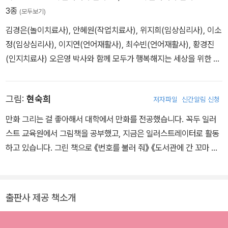
로운 기준을 세웠다. 이어 EBS 〈60분 부모〉에서는 부모의 양육 태도
3종
(모두보기)
와 가족 관계를 깊이 있게 조명하며, 부모 스스로의 성장을 이끄는 통
김경은(놀이치료사), 안혜원(작업치료사), 위지희(임상심리사), 이소
찰력 있는 조언으로 신뢰를 쌓았다. 채널A 〈요즘 육아 금쪽같은 내 새
정(임상심리사), 이지연(언어재활사), 최수빈(언어재활사), 황경진
끼〉 〈오은영의 금쪽 상담소〉, MBC 〈오은영 리포트-결혼지옥〉에서는
(인지치료사) 오은영 박사와 함께 모두가 행복해지는 세상을 위한 콘
현실 육아 현장과 개인, 가족, 부부관계에서 마주하는 구체적이고 복
텐츠를 개발하고 있다. ENA <오은영 게임>, KT 지니 TV 키즈랜드
합적인 문제들을 날카롭게 분석하고 당장 실천할 수 있는 조언을 제
<오은영의 얘들아 놀자> 외 다양한 콘텐츠를 연구 개발하고 있다.
시하여 부모들이 가장 신뢰하는 최고의 ‘국민 육아 멘토’ ‘육아의 신’
그림:
현숙희
저자파일
신간알림 신청
‘국민 멘토’로 불리며 다양한 연령대의 폭넓은 공감과 지지를 받고 있
만화 그리는 걸 좋아해서 대학에서 만화를 전공했습니다. 꼭두 일러
다. * 저서 《어떻게 말해줘야 할까》 《오은영 박사가 전하는 금쪽이들
스트 교육원에서 그림책을 공부했고, 지금은 일러스트레이터로 활동
의 진짜 마음속》 《어떻게 놀아줘야 할까 1, 2》 《오은영의 화해》 《못
하고 있습니다. 그린 책으로 《번호를 불러 줘》 《도서관에 간 꼬마 귀
참는 아이 욱하는 부모》 《불안한 엄마 무관심한 아빠》 《오늘 하루가
신》 《어떻게 놀아줘야 할까》 《칭찬 온도계》 《도서관에 간 꼬마 도깨
힘겨운 너희들에게》 《내 아이가 힘겨운 부모들에게》 《오은영의 마음
비》 등이 있습니다.
수호대 1~6》 외
출판사 제공 책소개