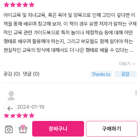
고 같은 학교 대학원에서 석사 학위, 고려대학교 대학원에서 의학박
류해 보고, 직접 생각하고 고민하게 하는 놀이다. 이때 틀렸다고 지적
사 학위를 취득했다. 신촌 세브란스병원 수련의, 정신과 전공의, 삼성
하는 게 아니라 이유를 들어보고, 공감해 주면서 자연스레 바른 논리
아이교육 및 자녀교육, 혹은 육아 및 양육으로 인해 고민이 깊다면 이
서울병원 소아·청소년정신과 전임의 및 임상 교수를 거쳐 아주대학교
와 관계로 연결시켜 주는 게 중요하다고 한다. 일종의 카드 게임이라
책을 통해 배우며 참고해 보자. 이 책의 경우 유명 저자가 말하는 구체
의과대학 정신과 교수를 역임했다. 현재 연세대학교 의과대학 외래
볼 수 있겠다. ​42개월이 지났다면, 신체를 활용한 놀이를 해보는 게
적인 교육 관련 가이드북으로 특히 놀이나 체험학습 등에 대해 어떤
교수이자, 오은영아카데미 원장으로 활동하고 있다. (책날개 중에서)​​
어떨까. 요리조리 조심조심이나, 이리저리 점프, 말하는 대로 움직여
형태로 배우며 활용해야 하는지, 그리고 부모들도 함께 알아야 하는
이 책에는 이미 검증된, 아이들이 깔깔대며 즐거워하는 놀이가 100
보아요 같은 게 도움이 될 듯하다. 자세한 내용은 책을 참고하면 좋겠
현실적인 교육의 방식에 대해서도 더 나은 형태로 배울 수 있다는 점
가지 담겨 있어요. '지금까지 너무 편식하듯 놀아 준 것이 아닐까?' 하
고, 다만 이때 층간 소음을 유발하지 않도록 꼭 유의하도록 하자. 이런
에서도 그 의미가 괜찮게 다가오는 책이다. <어떻게 놀아줘야 할까>
며 걱정하는 부모님들을 위해 신체, 인지, 관계, 언어, 정서로 발달 영
더보기
부분을 아이에게 알려주는 것도 굉장히 중요한 교육 포인트라고 생각
물론 교육이나 학습의 경우 공부법이나 독서 관련 조언이 주를 이루
역을 나눠서 그 영역에 조금 더 도움이 되는 놀이들을 소개해 놓았습
된다. ​이 외에도 많은 놀이가 있는데, 각각의 놀이별로 도움이 되는 5
공감 (
0
)
댓글 (0)
고 있지만, 어른들의 입장에서도 충분히 공감하는 부분이 존재할 것
니다. 모든 영역의 놀이를 골고루 즐기세요. 우리 아이에게 필요한 영
대 분야(신체, 인지, 관계, 언어, 정서)를 그래프로 표시해 두었으니
이다.​바로 놀이 및 체험학습이 주는 성장적인 요소와 이런 과정을 통
역의 놀이를 더 자주 즐기셔도 좋습니다. (5쪽)​​이 책은 총 4장으로
필요한 포인트를 보고 선별해서 활용해 보는 것도 좋겠다 싶다. 읽다
해 아이나 자녀의 인성교육, 그리고 언어나 지능, 관계 및 정서 등 반
메뉴
구성된다. 1장 '움직이는 것이 즐겁고, 호기심 가득한 질문이 샘솟아
보면 알겠지만 아이만큼 부모도 같이 놀아줘야 하고, 또 미리 준비해
드시 필요로 하는 부분에 대해서도 더 나은 성장을 이룰 수 있다는 점
뒤로가
요', 2장 '상상하는 것이 재미있고, 감정이 풍부해져요', 3장 '나의 경험
빙혈
2024-01-19
야 하는 것도 많다는 건 함정 아닌 함정. 이 모든 걸 다 할 순 없겠지
기
이 그것이다. 책의 저자도 놀이문화나 놀이에 대해 자세히 전하며 아
을 말로 표현할 때가 많아져요', 4장 '친구들과 함께 뛰어노는 것이 즐
만, 어린이집이나 유치원에서 하지 못한 게 있다거나, 우리 아이가 부
이들에게 강요하거나 혼자서 하는 놀이적 행위가 아닌, 부모가 함께
거워요'로 나뉜다. 각 장에서는 신체 놀이, 인지 놀이, 관계 놀이, 언어
"놀이"를 통해 아이의 여러 측면이 발달한다면 아이한테 어떤 부담
족하다고 생각되면 부분을 골라 조금이라도 같이 해보는 게 좋을 듯
보관함담기
선물하기
하며 어떤 형태로 소통하며 사랑의 의미에 대해서도 충분히 주고 받
장바구니
구매하기
놀이, 정서 놀이로 나누어서 다양한 놀이를 소개하고 있다. ​​각각의 놀
이 덜할 것 같아서 부모님 입장에서는 한층 더 마음이 놓일 듯합니
하다. ​나도 나이가 있다 보니 이런 대화를 할 때는 그냥 듣고 있거나,
는 형태로의 적용이 가능한지, 이를 핵심가치로 한 다양한 방식과 변