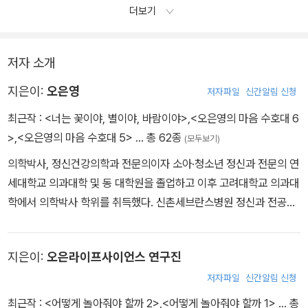
예요. 아이는 이 놀이를 통해 글자를 재미있게 익힐 수 있답니다. ---
더보기
「내 이름으로 만든 그림(만 3세(42~47개월), 언어 놀이)」 중에서
저자 소개
지은이:
오은영
저자파일
신간알림 신청
최근작 :
<너는 꽃이야, 별이야, 바람이야>
,
<오은영의 마음 수호대 6
>
,
<오은영의 마음 수호대 5>
… 총 62종
(모두보기)
의학박사, 정신건강의학과 전문의이자 소아·청소년 정신과 전문의 연
세대학교 의과대학 및 동 대학원을 졸업하고 이후 고려대학교 의과대
학에서 의학박사 학위를 취득했다. 신촌세브란스병원 정신과 전공의,
삼성서울병원 소아·청소년정신과 전임의 및 임상교수를 거쳐 아주대
학교 의과대학 정신과교수, 아주대학교 교육대학원 특수교육학과 주
지은이:
오은라이프사이언스 연구진
임교수, 연세대학교 의과대학 외래교수 등을 역임했다. SBS 〈우리
아이가 달라졌어요〉를 통해 아이의 문제 행동을 ‘훈육의 대상’이 아닌
저자파일
신간알림 신청
‘마음의 신호’로 바라보는 관점을 제시하며, 대한민국 육아 상담의 새
최근작 :
<어떻게 놀아줘야 할까 2>
,
<어떻게 놀아줘야 할까 1>
… 총