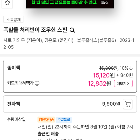
소득공제
폭발물 처리반이 조우한 스핀
사토 기와무
(지은이),
김은모
(옮긴이)
블루홀식스(블루홀6)
2023-1
2-05
종이책
16,800
원,
10%
15,120
원
+ 840원
12,852
원
카드최대혜택가
더보기
전자책
9,900
원
수령예상일
양탄자배송
주말특급
내일(일) 22시까지 주문하면 8월 10일 (월) 아침 7시
출근전 배송