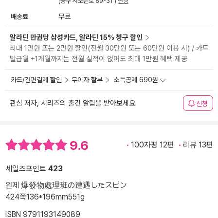
(중구 서소문로 89-31 )
변경
배송료
무료
알라딘 만권당 삼성카드, 알라딘 15% 청구 할인
최대 1만원 또는 2만원 할인(전월 30만원 또는 60만원 이용 시) / 카드
발급월 +1개월까지는 전월 실적이 없어도 최대 1만원 혜택 제공
카드/간편결제 할인
무이자 할부
소득공제 690원
관심 저자, 시리즈의 출간 알림을 받아보세요
신청
9.6
100자평 12편
리뷰 13편
세일즈포인트
423
원제 爆發物處理班の遭遇したスピン
424쪽
136*196mm
551g
ISBN 9791193149089