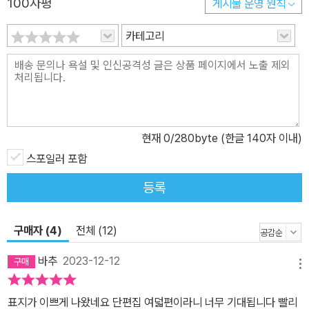
100자평
게시물 운영 원칙
은 독자에게 전율은 물론 전례 없는 독서 경험을 선사한다. 말 그대로
전혀 다른 차원의 수준, 그만큼 새롭고 상상을 초월하는 수준이 펼쳐
카테고리
진다. 2011년 동일본 대지진이 발생했을 당시 사토 기와무는 기업의
경비원으로 일하고 있었다고 한다. 그는 방사능에 노출되었을 가능성
이 있는 비를 맞으며 생사의 경계를 절감했다. 그 와중에 이토록 강렬
한 감각을 뛰어넘을 수 있는 소설을 쓸 수 있을까 고민했다고 한다. 철
저한 고뇌와 번민 끝에 계속 소설을 쓰기로 결심하고 작품활동을 해
현재
0
/280byte (한글 140자 이내)
나가는 것이다. 강렬한 감각 앞에서 결심한 만큼 그의 작품에서는 형
언할 수 없는 에너지가 넘친다. 이 에너지를 독자 여러분들도 꼭 한번
스포일러 포함
느껴보시기를.
등록
구매자 (4)
전체 (12)
바추
2023-12-12
메뉴
표지가 이쁘게 나왔네요 단편집 여덟편이라니 너무 기대됩니다 빨리