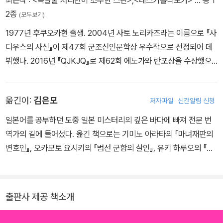
최근작 :
<폭발물 처리반이 조우한 스핀>
,
<테스카틀리포카>
… 총 1
2종
(모두보기)
1977년 후쿠오카현 출생. 2004년 사토 노리카즈라는 이름으로 『사
디우스의 사신』이 제47회 군조신인문학상 우수작으로 선정되어 데
뷔했다. 2016년 『QJKJQ』로 제62회 에도가와 란포상을 수상했으
며, 2018년 『Ank : a mirroring ape』로 제20회 오야부 하루히코상
및 제39회 요시카와 에이지 문학신인상을 수상했다. 2021년 『테스
옮긴이:
김은모
저자파일
신간알림 신청
카틀리포카』로 제165회 나오키상을 수상했다. 『폭발물 처리반이 조
우한 스핀』은 창조와 파괴, SF와 미스터리, 괴물이 얽힌 이야기를 모
일본어를 공부하던 도중 일본 미스터리의 깊은 바다에 빠져 전문 번
은 전대미문의 단편 소설이다. 일본 추리작가협회상 단편 부문 후보
역가의 길에 들어섰다. 옮긴 책으로는 기미노 아라타의 『마녀재판의
작인 「못」을 비롯해 총 여덟 편의 참신하고 기이한 이야기가 담겨 있
변호인』, 오카모토 요시키의 『범선 군함의 살인』, 유키 하루오의 『십
다.
계』, 『방주』, 미쓰다 신조의 『걷는 망자』, 히가시가와 도쿠야의 『속임
수의 섬』, 우케쓰의 『이상한 집』, 이마무라 마사히로의 『시인장의 살
인』, 고바야시 야스미의 『앨리스 죽이기』 등 다수가 있다.
출판사 제공 책소개