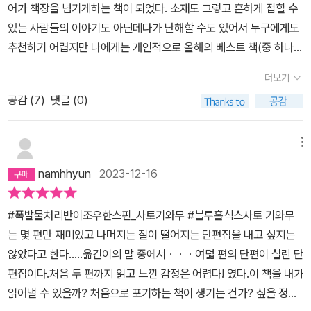
어가 책장을 넘기게하는 책이 되었다. 소재도 그렇고 흔하게 접할 수
있는 사람들의 이야기도 아닌데다가 난해할 수도 있어서 누구에게도
추천하기 어렵지만 나에게는 개인적으로 올해의 베스트 책(중 하나)
이다!! 작년이랑 마찬가지로 또 마지막에 돼서야 만나는 올해의 책 ㅎ
더보기
ㅎ 읽으면서 이런생각을 했다. “작가는 호주에서 시간을 많이 보낸 것
공감 (
7
)
댓글 (0)
같다..”“얼마나 사전작업을 해야 이런 결과물이 나오는 건가?” x20
0“이거 진짜인가?”“이 사람 허구의 인물인가? 실물인가?“등등..일
본의 마술적 리얼리즘이 있다면 이런 것이 아닐까? 엄청 사실적으로
메뉴
보이지만 현실에서의 나를 로켓 태워 보내주는 느낌. 나는 굳이 뽑자
namhhyun
2023-12-16
면 <폭발물 처리반이 조우한 스핀> 이랑.. <93식>, <젤리 워커>가
좋았다. 사실 나머지도 다 좋았다.
#폭발물처리반이조우한스핀_사토기와무 #블루홀식스사토 기와무
는 몇 편만 재미있고 나머지는 질이 떨어지는 단편집을 내고 싶지는
않았다고 한다.....옮긴이의 말 중에서ㆍㆍㆍ여덟 편의 단편이 실린 단
편집이다.처음 두 편까지 읽고 느낀 감정은 어렵다! 였다.이 책을 내가
읽어낼 수 있을까? 처음으로 포기하는 책이 생기는 건가? 싶을 정도