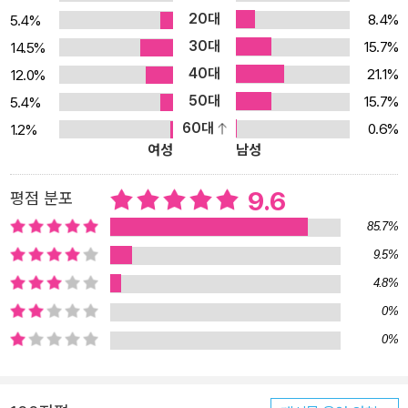
은 사토 노리카즈였다. 하지만 안타깝게도 순문학 세계에서 10년 넘
20대
8.4%
5.4%
게 빛을 보지 못하다가 2016년에 에도가와 란포상을 수상하며 다시
30대
15.7%
14.5%
데뷔했다. 수상작인 『QJKJQ』는 심사위원 아리스가와 아리스가 ‘헤
40대
21.1%
12.0%
이세이의 도구라마구라’라고 높이 평했으나 심사위원들 사이에서는
50대
15.7%
5.4%
몹시 호불호가 갈렸다. 그 후 사토 기와무는 『Ank: a mirroring ape』
60대
0.6%
1.2%
로 오야부 하루히코상과 요시카와 에이지 문학 신인상을 수상했고,
여성
남성
『테스카틀리포카』로 야마모토 슈고로상과 나오키상을 수상하며 문단
에서 존재감을 드러냈다. 이 두 작품은 전부 묵직한 장편소설이라는
9.6
평점 분포
공통점을 가진다. 이러한 작가가 2022년 첫 단편집 『폭발물 처리반
85.7%
이 조우한 스핀』을 출간했다. 작가는 ‘처음부터 끝까지 버릴 곡이 없
9.5%
는 음반’처럼 독자들이 수록작 전부 재미있다고 느낄 만한 단편집을
4.8%
쓰는 것을 목표로 삼고 싶었다고 한다. 이러한 목표를 달성하기 위해
고군분투하다 나온 것이 바로 『폭발물 처리반이 조우한 스핀』이다.
0%
그래서인지 8편의 단편 소설은 전부 가지각색의 분위기를 풍긴다. 단
0%
편은 각각 SF, 미스터리, 도시전설을 기반으로 포스트휴머니즘적 요
소를 서사 속에서 마음껏 재현한다. 그 기괴함과 충격, 경악과 기이함