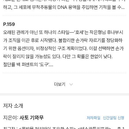
하고, 그 세포에 무척추동물의 DNA 용액을 주입하면 기적을 볼 수
있다.
P.159
오래된 관례가 아닌 또 하나의 스타일―‘호세’는 작은형님 후나부시
가 조직을 이끈 후로 시작됐다. 불합리한 손가락 자르기를 정당화하
기 위한 옵션이자, 비정상적인 구조 계획이었다. 이걸 선택하면 손가
락이 잘리지 않을 가능성도 있다. 다만 그 확률은 한없이 낮다.
절단률 백 퍼센트의 ‘도구’.
아주 약간이지만 손가락이 남을 확률이 있는 ‘호세’.
더보기
저자 소개
지은이:
사토 기와무
저자파일
신간알림 신청