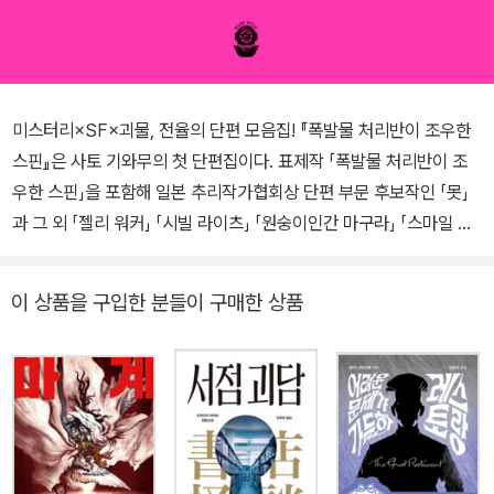
미스터리×SF×괴물, 전율의 단편 모음집! 『폭발물 처리반이 조우한
스핀』은 사토 기와무의 첫 단편집이다. 표제작 「폭발물 처리반이 조
우한 스핀」을 포함해 일본 추리작가협회상 단편 부문 후보작인 「못」
과 그 외 「젤리 워커」 「시빌 라이츠」 「원숭이인간 마구라」 「스마일 헤
드」 「보일드 옥토퍼스」 「93식」, 총 여덟 편의 이야기가 수록되어 있
다. 각각의 이야기는 독자적인 테마와 분위기를 자아낸다. 연작이 아
이 상품을 구입한 분들이 구매한 상품
닌 각각의 개별적인 이야기에서 이들을 관통하는 요소를 찾아본다면
단연 참신한 소재와 무한한 상상력으로 꽉 짜여 있다는 사실이다. SF
적 요소를 토대로 미스터리적 요소를 빠지지 않고 가미한 소설이라는
공통점을 공유하지만, 각기 다른 분위기의 소설이 제각각 자신만 매
력을 발산하는 것이 특징이자 백미이다. 그 가운데 표제작의 줄거리
를 간략히 살펴보자면 다음과 같다. 가고시마현의 한 초등학교에 폭