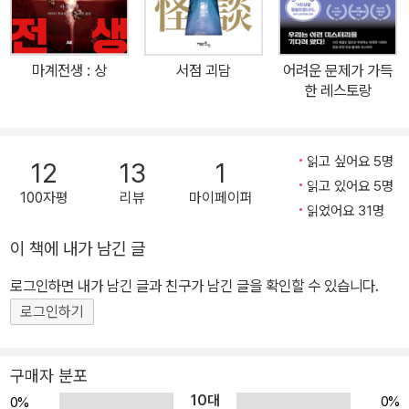
파 예고가 들어온다. 폭발물 처리반이 출동해 폭발물을 무사히 처리
했다고 안심하는 순간, 폭발이 발생한다. 그러다 이번에는 가고시마
시내에 있는 호텔의 산소 캡슐에도 폭탄이 설치되었다는 신고가 들어
마계전생 : 상
서점 괴담
어려운 문제가 가득
온다. 캡슐 안에서는 공무원이 수면 중인데, 그 덮개를 열면 폭탄이 바
한 레스토랑
로 폭발한다. 같은 시각, 오키나와의 미군기지에도 같은 폭탄이 설치
되어 있는 것이 밝혀지는데…… 사건의 열쇠는 양자역학? 그 외에도
기괴한 크리처의 탄생 비밀, 야쿠자들 사이에서 어느샌가 자리 잡은
읽고 싶어요 5명
12
13
1
기이한 관습, 도시전설의 비밀, 연쇄살인범이 그린 그림을 수집하는
읽고 있어요 5명
100자평
리뷰
마이페이퍼
컬렉터가 겪는 경험, 퇴직 경찰의 끔찍한 행동, 전쟁 후 궁핍한 생활에
읽었어요 31명
서 벗어나기 위해 한 일들에 깔린 수수께끼 등 엄청난 이야기가 줄줄
이 책에 내가 남긴 글
이 이어진다. 그러나 어느 이야기 하나 무난하거나 평범하지 않다. 그
로그인하면 내가 남긴 글과 친구가 남긴 글을 확인할 수 있습니다.
렇다고 소재로만 승부를 보는 이야기도 아니다. 몇 편만 재미있고 나
머지는 퀄리티가 부족한 단편집을 쓰고 싶지 않았다는 작가의 신념과
로그인하기
그 노력이 엿보이는 부분이다. “신은 주사위를 던지지 않는다.” 『폭발
물 처리반이 조우한 스핀』의 작가 사토 기와무는 2004년 군조 신인
구매자 분포
상 우수작으로 선정된 『사디우스의 사신』으로 데뷔했다. 당시의 필명
10대
0%
0%