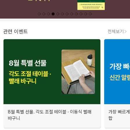
관련 이벤트
전체보기
8월 특별 선물. 각도 조절 테이블 · 이동식 빨래
가장 빠르게
바구니
합