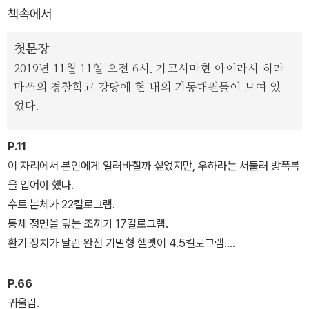
책속에서
『폭발물 처리반이 조우한 스핀』은 창조와 파괴, SF와 미스터리, 괴물
이 얽힌 이야기를 모은 전대미문의 단편 소설이다. 일본 추리작가협
첫문장
회상 단편 부문 후보작인 「못」을 비롯해 총 여덟 편의 참신하고 기이
2019년 11월 11일 오전 6시. 가고시마현 아이라시 히라
한 이야기가 담겨 있다.
마쓰의 경찰학교 강당에 현 내의 기동대원들이 모여 있
었다.
P.11
이 자리에서 본인에게 일러바칠까 싶었지만, 우하라는 서둘러 방폭복
을 입어야 했다.
수트 본체가 22킬로그램.
동체 정면을 덮는 조끼가 17킬로그램.
환기 장치가 달린 완전 기밀형 헬멧이 4.5킬로그램.
총 43.5킬로그램이나 되지만 자칫하면 폭풍에 휩쓸릴 우하라의 목숨
을 지켜주는 무게이기도 하다.
P.66
귀울림.