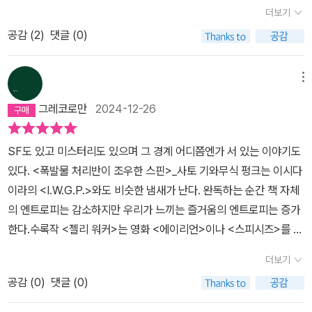
로 나를 혼란에 빠뜨렸다.그러나~!!!세번째 이야기부터는......대표님,
더보기
의심해서 죄송합니다~!!🙏ㆍㆍㆍ가볍게 호로록 할 수 있는 단편집은
공감 (
2
)
댓글 (0)
결코 아니다.이야기가 어렵다기보다는 각 단편마다 등장하는 낯선개
념들과 설명들이 있어서 멈칫하게 되는 구간들이 등장한다.첫번째 단
편이자 표제작인 <폭발물 처리반이 조우한 스핀> 에 등장하는 아인
메뉴
슈타인의 양자 역학이 그 예이다.🤭ㆍㆍㆍ쉽지는 않지만 이 책은 난
그레코로만
2024-12-26
해한 헤롱맛과는 차원이 다르다.시간을 갖고 천천히 한 문장씩 읽다
보면 어느 순간 '기가막히구나~!!' 하는 감탄과 함께 작가의 매력에 빠
SF도 있고 미스터리도 있으며 그 경계 어디쯤엔가 서 있는 이야기도
져들 수밖에 없다.고차원 최신 화제작이라는 띠지의 문구를 인정할
있다. <폭발물 처리반이 조우한 스핀>_사토 기와무식 펑크는 이시다
수 밖에 없게 만든다.깊이가 남다르다.👍질 떨어지는 단편을 쓰고 싶
이라의 <I.W.G.P.>와도 비슷한 냄새가 난다. 완독하는 순간 책 자체
지 않았다는 작가의 소신이 글속에 고스란히 드러난다.그간에 접한
의 엔트로피는 감소하지만 우리가 느끼는 즐거움의 엔트로피는 증가
흔하고, 익숙한 스토리는 이 책에선 찾아볼 수 없다.한 편의 단편을 위
한다.수록작 <젤리 워커>는 영화 <에이리언>이나 <스피시즈>를 떠
해 들였을 작가의 시간과 정성이 느껴져서 재밌다~! 재미없다~! 단순
올리게 하고, 또 다른 단편 <시빌 라이츠>에는 악어거북 입에 손가락
하게 평가하기엔 내 자신이 건방지게 느껴질 정도로 숙연해지는 책이
더보기
을 집어넣는 야쿠자가 등장한다. 그런가하면 연쇄 살인범의 미술품
다.😌내노라하는 이름있는 작가들이 내 뻑에 가서 습작처럼 써내려
공감 (
0
)
댓글 (0)
수집가가 주인공인 <스마일 헤드>도 있다.그런데 어느 하나 똑 부러
간 단편집들과는 비교가 안 될 정도로 깊이 있는 이야기와 허를 찌르
지게 장르를 규정하기 어렵다. 그도 그럴 것이, 다분히 SF스러우면서