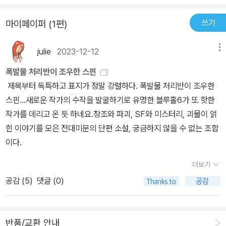
는 반전들이 기가막히다.👍이야기가 끝나면 순간 내가 뭘 읽은 건가
현실적이거나 순문학 냄새를 풍기다가도 곧장 스릴러로 돌진하기 때
싶어 헉~!! 하는 감탄과 함께 다시 앞장으로 가~!! 하게 만드는 반전
쓰기
마이페이퍼 (1편)
문. 그래서인지 때론 핍진성이 묘하게 일렁이기도 한다. 하지만 어쩌
들은 입틀막~!! 그자체.🫢어렵다로 시작했지만 어렵다라는 생각은
랴, 그것이 사토 기와무의 펑크인 걸.
저멀리~빠이빠이.ㆍㆍㆍ호불호가 갈렸던 전작 <테스카틀리포카>
julie
2023-12-12
메뉴
를 나는 너무 재밌게 읽었던 독자였던지라 이 책을 선택하는 것에 한
폭발물 처리반이 조우한 스핀
치의 망설임이 없었다.불호였던 독자들이 많았기에 이 책에 선입견을
제목부터 독특하고 표지가 정말 강렬하다. 폭발물 처리반이 조우한
갖게 될까 싶어 걱정스럽다.가벼운 미스터리에 싫증나신 분들에게 나
스핀...새로운 작가의 수작을 발굴하기로 유명한 블루홀6가 또 핫한
는 이 책을 꼭~!! 읽어보시라 감히 권한다.🙏차원이 다른 미스터리
작가를 데리고 온 듯 하네요.창조와 파괴, SF와 미스터리, 괴물이 얽
~!! 오해마시라. 그렇다고 작품성만 갖춘 재미없는 책이 결코 아니다.
힌 이야기를 모은 전대미문의 단편 소설, 궁금하지 않을 수 없는 조합
😏멋진 단편집을 데려오신 출판사 대표님께 감사의 인사를 들입니
이다.
다.🫶
더보기
공감 (
5
)
댓글 (0)
반품/교환 안내