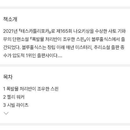
책소개
2021년 『테스카틀리포카』로 제165회 나오키상을 수상한 사토 기와
무의 단편소설 『폭발물 처리반이 조우한 스핀』이 블루홀식스에서 출
간되었다. 블루홀식스는 창립 이래 매년 미스터리, 추리소설 출판 종
수가 압도적 1위인 출판사이다.
‘나가우라 교’, ‘미키 아키코’, ‘아사쿠라 아키나리’, ‘저우둥’, ‘하야사카
목차
야부사카’, ‘후루타 덴’ 등 국내 미출간 작가들의 작품들과 국내에서
아직 인지도가 없었던 ‘오승호’(고 가쓰히로), ‘우사미 마코토’ 작가의
1 폭발물 처리반이 조우한 스핀
작품들을 블루홀식스의 사명(使命)으로 알고 출간하여 왔다. 특히
2 젤리 워커
‘나카야마 시치리’의 작품들을 시리즈별로 꾸준히 출간하여 나카야마
3 시빌 라이츠
시치리는 현재 국내에서는 일본을 대표하는 인기 작가가 되었다. 이
또한 블루홀식스 출판사만의 성과이자 지향점이라고 할 수 있다.