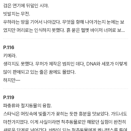
검은 연기에 뒤덮인 시야.
빗발치는 무전.
우하라는 땅을 기어서 나아갔다. 무엇을 향해 나아가는지 눈에는 보
였지만 머리로는 인식하지 못했다. 흙 묻은 헬멧 바이저 너머로 보이
는 그것에 손을 뻗었다. 절단된 고마자와의 다리였다. 오른쪽 다리일
까 왼쪽 다리일까. p31
P.116
키메라.
여러분도 학창 시절에 들어보신 적 있을 겁니다―신은 주사위를 던지
생각지도 못했다. 무허가 제작은 범죄인 데다, DNA와 세포가 이렇게
지 않는다.
많이 판매되고 있는 줄은 꿈에도 몰랐다.
우하라도 아는 말이었다.
하지만―
하지만 그 말은 오늘까지 품고 있었던 인상과는 아주 다르게 들렸다.
콧수염을 기르고 혀를 내민 채 사진을 찍은 위인의 명언에서 신념을
P.119
빼앗긴 자의 고통과 괴로움에 찬 외침조차 느껴졌다.
파충류와 절지동물의 융합.
그건 양자역학의 상보성을 향해 내지른 소리였을까.
스타닉은 머릿속에 빛줄기가 꽂히는 듯한 흥분을 맛보았다. 가드너도
마찬가지였다. 이게 사실이라면 척추동물로만 해왔던 실험이 완전히
새로운 단계로 넘어간다. 바탕이 되는 척추동물에게 케니텍스를 투여