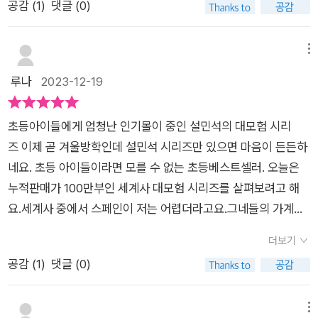
공감 (
1
)
댓글 (0)
고 기도를 들어준 거라면서 엄청 좋아라해요. 자기의 수호천사가
아닐까 하는 마음에 말이지요그 소녀가 처한 현실은 자신의 이복
오빠가 자신과 동생, 어머니를 외딴 곳에 쫓아내버렸고 그 충격으
메뉴
로 어머니가 마음의 병을, 동생은 앓아 눕기까지 했다고해요.​이
루나
2023-12-19
이야기를 들은 램프원정대는 마음이 약해져 같이 있긴하지만 자
신들은 슈리를 구해야하기 위해 악당들이 지금 어디있는지 작전
초등아이들에게 엄청난 인기몰이 중인 설민석의 대모험 시리
회의를 하게 되는데요. 그러다 알게된.. 그 소녀의 정체는 바로 '
즈 이제 곧 겨울방학인데 설민석 시리즈만 있으면 마음이 든든하
카스티야 왕국의 왕 엔티케' 가 자신의 이복오빠라는 사실인거죠.
네요. 초등 아이들이라면 모를 수 없는 초등베스트셀러. 오늘은
그리고 그 왕이 있는 성에 들어가기 위해 작전이 필요한데, 이 소
누적판매가 100만부인 세계사 대모험 시리즈를 살펴보려고 해
녀는 어릴적 자신이 살던 곳이라면서 위치를 잘 안다며 도움을 주
요.세계사 중에서 스페인이 저는 어렵더라고요.그네들의 가계도
는데요.이에 혼자서 데이지는 밤에 궁 안에 들어가 카심이 있는지
를 보면 너~~~무 머리가 아파와요 ㅜ그렇지만 이 책은 복잡하
살펴보는데요.​다음 날 소녀의 동생은 죽음에 이르렀고, 이에 현재
더보기
지 않고카스티야의 공주, 이사벨에 집중하여 이야기가 실려있어
왕의 무능함에 이사벨 소녀에게 세력을 기울여가고 있어요.​이 소
공감 (
1
)
댓글 (0)
서흥미롭게 구성되어 있어요.세계사는 전체의 맥락을 아는 것이
식을 들은 왕은 이사벨 공주의 속셈이 무엇인지는 모르겠으니 자
중요하지만처음부터 큰 그림을 그려나가면 아이들이 힘들어할
신의 후계자로 선포하는 대신자신이 동의하지 않는 결혼은 할 수
수도 있어요.그래서 나라별로 주요한 사건 위주로 읽어가다가머
메뉴