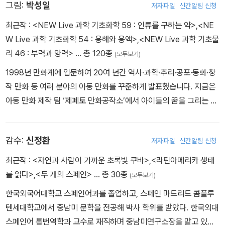
그림:
박성일
저자파일
신간알림 신청
어 감동이 있습니다. 사람들이 원하는 메시지, 대중들에게 꼭 필요한
지식을 한국사와 접목하여 남녀노소 누구나 이해하기 쉽게 전달합니
최근작 :
<NEW Live 과학 기초화학 59 : 인류를 구하는 약>
,
<NE
다. ‘한국사는 지루하고 딱딱하다’는 선입견을 깨고, 함께 배우고 이야
W Live 과학 기초화학 54 : 용해와 용액>
,
<NEW Live 과학 기초물
기할 수 있는 새로운 콘텐츠로 인식됩니다. 20년 이상을 수험생들을
리 46 : 부력과 양력>
… 총 120종
(모두보기)
위한 강의를 했고, 지난 몇 년간은 누구보다도 열심히 대중들에게 ‘역
1998년 만화계에 입문하여 20여 년간 역사·과학·추리·공포·동화·창
사 읽어주는 남자’로 한국사 대중화에 앞장섰습니다. EBSi, 메가스터
작 만화 등 여러 분야의 아동 만화를 꾸준하게 발표했습니다. 지금은
디, 비타에듀, 이투스, 온라인 교원연수원(티처빌) 역사 강사로 활동
아동 만화 제작 팀 ‘제페토 만화공작소’에서 아이들의 꿈을 그리는 작
했고, 현재는 ㈜단꿈아이 대표이사를 역임중입니다. 2018년 대한민
업을 하고 있습니다. 대표작으로는 『WHY 한국사』 시리즈, 『LIVE
국 브랜드만족도 1위 역사교육 부문 수상, 2017년 ‘세상을 밝게 만드
과학』 시리즈, 『마이 큐브』, 『WHY 교과서 만화』 시리즈, 『마법천자
는 사람들’ 문화 분야 수상, 2017년 대한민국 퍼스트브랜드대상 특별
감수:
신정환
저자파일
신간알림 신청
문 요괴대모험』, 『100장면』 시리즈 등이 있습니다.
상 수상, 2016년 대한민국 교육서비스 브랜드대상 역사교육부문 수
최근작 :
<자연과 사람이 가까운 초록빛 쿠바>
,
<라틴아메리카 생태
상, 2016년 대한민국 교육산업대상 역사교육부문 수상, 2014년 대
를 읽다>
,
<두 개의 스페인>
… 총 30종
한민국 창조신지식인대상 역사교육부문을 수상했습니다. 저서로는
(모두보기)
『그리스 로마 신화 대모험-신들의 사생활』, 『설민석의 책 읽어드립니
한국외국어대학교 스페인어과를 졸업하고, 스페인 마드리드 콤플루
다』, 『설민석의 삼국지』, 『설민석의 한국사는 살아있다』, 『한국을 빛
텐세대학교에서 중남미 문학을 전공해 박사 학위를 받았다. 한국외대
낸 100명의 위인들』, 『설민석의 조선왕조실록』, 『설민석의 첫출발
스페인어 통번역학과 교수로 재직하며 중남미연구소장을 맡고 있다.