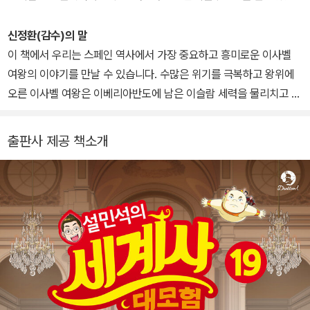
한국사』, 『설민석의 무도 한국사 특강』, 『설민석의 한국사 대모험』 시
연구 분야는 스페인·중남미 문학과 문화, 바로크 미학, 생태비평 등이
리즈, 『설민석의 세계사 대모험』 시리즈, 『설민석의 삼국지 대모험』
다. 한국스페인어문학회, 한국바로크학회, 한국비교 문학회 등의 회
신정환(감수)의 말
시리즈, 『설민석의 그리스 로마 신화 대모험』 시리즈 등이 있습니다.
장을 지냈다. 『두 개의 스페인』, 『라틴아메리카 역사 산책』, 『라틴아
이 책에서 우리는 스페인 역사에서 가장 중요하고 흥미로운 이사벨
메리카 생태를 읽다』, 『역사를 살았던 쿠바』(이상 공저) 등의 저서와
여왕의 이야기를 만날 수 있습니다. 수많은 위기를 극복하고 왕위에
『황금시대』, 『돈키호테 성찰』, 『7개의 목소리』, 『달콤한 고통: 알폰시
오른 이사벨 여왕은 이베리아반도에 남은 이슬람 세력을 물리치고 스
나 스토르니 시선집』 등의 번역서가 있다.
페인 통일을 이룹니다. 같은 해, 여왕의 후원을 받은 콜럼버스가 아메
리카 대륙에 도착하면서 대서양과 태평양의 뱃길이 열리고 근대가 시
출판사 제공 책소개
작되지요. 이사벨 여왕은 실로 세계 역사를 바꾼 위대한 인물이었습
니다. 어린이 여러분도 이사벨 여왕처럼 오대양 육대주를 누비는 큰
꿈을 꾸기를 바랍니다.