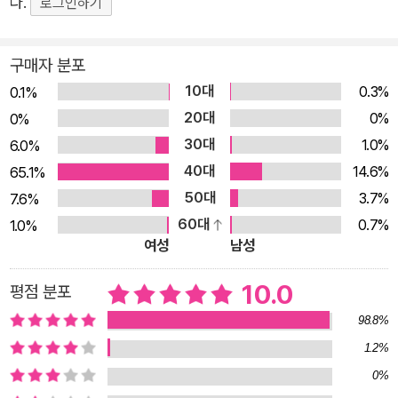
다.
로그인하기
여러분이 꼭 가 보았으면 하는 장소를 뽑아 보았어요. 그곳은 어
떤 곳인지, 그곳에서 무엇을 보고 느낄 수 있는지 알아보아요. 스
구매자 분포
페인 사진도 가득 담아, 실제로 여행에 간 듯한 느낌을 받을 수 있
10대
0.3%
0.1%
어요. 5. 퀴즈를 풀며 세계사 실력을 키워요! ‘술술 풀리는 세계사
20대
0%
0%
퀴즈’로 내용을 복습하고 세계사 실력을 스스로 확인해 보세요.
30대
1.0%
6.0%
여러 가지 역사 퀴즈를 통해 사고력과 문제 해결 능력을 키울 수
40대
14.6%
65.1%
있어요. 6. 세계사와 한국사를 비교하며 함께 배워요! ‘같은 시대
50대
3.7%
7.6%
우리는’을 통해 스페인과 우리나라 역사를 비교해 보아요. 이사벨
60대
0.7%
1.0%
여왕이 자신의 기반을 다지고 있을 무렵, 우리나라에 어떤 일이
여성
남성
일어났는지 알아보며, 세계사와 함께 한국사 지식을 키워 나가요.
10.0
평점 분포
98.8%
1.2%
0%