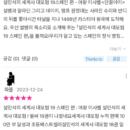
대로 이사벨이 움직여줄까요?설쌤의 시간 여행을 통해 알게 된
​설민석의 세계사 대모험 19스페인 편 - 여왕 이사벨<단꿈아이>​​​​
으로 있는 한 그럴 수 없다고 말했어요. 엔리케는 내란 후에도 이
이야기를 바탕으로조금더 자세하게 실제 역사를 알려주고 있어
설쌤과 알라딘 그리고 데이지, 램프 원정대는 사라진 슈리와 반디
사벨에게 왕의 자리를 빼앗길까 두려워 포르투갈 왕국의 왕과 결
참 유용했던 설쌤의 역사토크​책을 읽다보면 <설쌤의 역사 체크
의 뒤를 쫓아시간 터널을 지나 1468년 카스티야 왕국에 도착해
혼을 시켜 멀리 보내려고 했어요. 원하지 않는 사람과 결혼할 위
>도 볼 수 있는데요.그 장면에 대해 조금더 자세하게 풀어 설명
요. ​우선 썰쌤의 목소리로 소개해 주는 「설민석의 세계사 대모험
기에 처한 이사벨. 그녀는 어떻게 이 상황을 모면할까요? 설민석
해주기 때문에꼼꼼하게 읽는다면 역사적인배경 지식이 더 업그
19 스페인 편」을 볼까요!​​​​우리가 알고 있는 스페인의 정식 명칭은
의 세계사 대모험은 램프요정대와 함께 흥미진진한 세계사 현장
레이드 될 것 같아요.​​<지니의 시간 여행>을 통해서 알게 된 유적
<스페인 왕국>이고,수도는 마드리드에요. ​인사말 올라, 아디오
으로 시간 여행을 떠나 시간 가는 줄 모르고 읽게 되는데요, 스페
더보기
지들은역사 속 인물들과 관련된 곳이에요.​스페인으로 여행간다
스, 그라시아스는 요즘 tv에 자주 나와서 우리 초등 친구들도 들
인 편 역시 너무 재미나 푹 빠져 읽었답니다. ㅎㅎ 세계사는 낯설
공감 (
0
)
댓글 (0)
면 일정에한개쯤 넣어서 방문해봐도 좋을 것 같아요.책을 다 읽고
어본 말일거라 생각해요. ​ 스페인 하면 떠오르는 유명한 것들은
기도 복잡해 어렵다고 생각되지만 세계사 대모험은 학습만화로
나면 앞의 내용을 바탕으로 한 퀴즈가 나와요.내가 제대로 읽었는
플라멩코, 투우, 토마토 축제 등이 있어요. ​​슈리를 데리고 스페인
재구성하여 재미있게 세계사를 알려주기 때문에 세계사를 처음
지 점검해보기도 좋고잘 몰라도 책장을 앞으로 넘겨역사를 다시
으로 가 눈에 띄지 않는 곳에 숨어 있으라고 카심에게 전하는 오
메뉴
접하는 아이들도 쉽게 읽을 수 있는 것 같아요. 학습만화에서 다
한번 체크해보기도 좋답니다.어렵지 않아서 아이가 참 좋아하는
즈마.​오즈마는 슈리가 흑마법사라며 곧 슈리를 끝장낼 수 있는 물
파플
2023-12-24
다루지 못한 내용은 설쌤의 역사 체크와 역사 토크에서 읽어 볼
부분이에요.​그리고 책에서 읽었던 주인공들이 활동하던 시대에
건을 찾아가겠다고 합니다. ​스페인에 슈리를 끝장낼 수 있는 물
수 있었어요. 스페인이 어떠 나라인지, 이사벨 여왕이 어떻게 왕
우리나라는 어떤 상황이었는지 같이 연계해서 이해하면역사적인
건? 과연 무엇일까요??슈리는 정말 오즈마의 말대로 흑마법사일
위에 오르게 되었는지에 대하여 자세한 이야기를 들을 수 있었어
설민석의 세계사 대모험 19 스페인 편 : 여왕 이사벨 설민석의 세
배경지식이 더욱 많이 생길 것 같아요.​세계사 대모험에서는 이 부
까?​한편 슈리와 반디를 쫓아 시간 터널 안에서 헤매고 있는 알라
요. 책 마무리는 세계사 퀴즈로 복습해 보았어요. 아이가 재미있
계사 대모험 ! 벌써 19권이 나왔네요세계사 대모험 누적 판매 10
분까지 같이 챙겨주고 있으니우리 아이들은 찾아서 재미있게 읽
딘 일행들.반디가 있는 마법 거울을 보고 있는데 뒤에서 주문을
게 읽어서 모든 문제를 술술 풀 수 있었어요. ^^ 다음권에서 램프
0만 부 달성과 초등베스트셀러설민석의 세계사 대모험 18권 일
기만 하면 된답니다.​설쌤의 세계사 대모험 시리즈를 읽다보면어
외우고 있는 오즈마,그리고 동시에 마법 거울이 흐릿해져서 반디