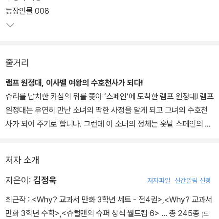
램프 원정대. 긴장감 넘치는 세계사 현장을 생생하게 경험할 수 있다.
등장인물 008
이번에는 스페인으로 떠나 이사벨 여왕이 왕위에 오른 과정을 지켜보
자.
줄거리
램프 원정대, 이사벨 여왕의 수호천사가 되다!
슈리를 납치한 카심의 뒤를 쫓아 ‘스페인’에 도착한 램프 원정대! 램프
원정대는 우연히 만난 소녀의 딱한 사정을 알게 되고 그녀의 수호천
사가 되어 주기로 합니다. 그런데 이 소녀의 정체는 훗날 스페인의 첫
번째 여왕이 되는 ‘이사벨’이었지요. 이사벨은 왕이자 이복오빠인 ‘엔
리케’의 견제를 받아 왕궁에서 내쫓긴 상태였습니다. 한편 램프 원정
저자 소개
대는 마법의 힘을 강해지게 해 주는 ‘고대 물건’의 존재를 알게 되고,
이 고대 물건이 이사벨과 관련이 있다는 것을 깨닫는데요. 이에 고대
지은이:
김정욱
저자파일
신간알림 신청
물건을 얻기 위해, 이사벨이 진정한 사랑을 찾고 왕위에 오를 수 있도
최근작 :
<Why? 교과서 만화 3학년 세트 - 전4권>
,
<Why? 교과서
록 돕기로 합니다. 과연 이사벨과 램프 원정대 앞에는 어떤 모험이 펼
만화 3학년 수학>
,
<슈뻘맨의 슈퍼 상식 월드컵 6>
… 총 245종
(모