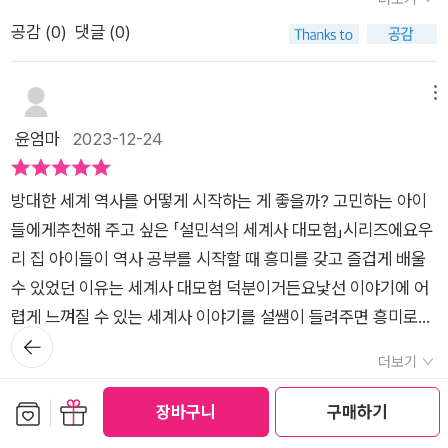
은 이사벨이 반란 세력과 손을 잡고 반기들 들 줄 모른다며 이사
야기,재미있게 만나보시길 바라요.
니다.설쌤과 알라딘, 대성과 지니, 카심과 도적들까지 함께 하네
공감 (
0
)
댓글 (0)
벨을 감시하고 있었어요. ​이사벨의 남동생 알폰소를 지지하던 귀
요.​슈리를 납치한 카심의 뒤를 쫓아 램프 원정대는 스페인에 도
족들은 알폰소가 죽자이사벨과 함께 뜻을 함께 해달라고 하지만
착해 어느 소녀를 만나게 되지요.그 소녀가 바로 커서 스페인 이
이사벨은 왕의 자리에 오르지 않을 거라 말합니다. ​이 소식을 들
메뉴
사벨 여왕이었으니!고대 물건을 얻기 위해 이사벨 여왕의 사랑을
은 엔리케 왕은 이사벨을 자신의 후계자로 선포해요.단, 이사벨은
윤엄마
2023-12-24
찾고 왕위에 오를수 있도록 돕기도 한답니다!이 멋진 포스 보세
절대 엔리케 왕이 동의하지 않는 결혼을 할 수 없다는 조항을 넣
요!불굴의 의지가 타오르지요.그와 함께 ​설샘의 역사 토크로 빠져
는답니다.​그리고 이사벨을 포르투갈의 왕과 결혼을 시키려 해요.​
보는시간!저는 이 부분이 세계사를 알아가는데 알차서 한 부분만
방대한 세계 역사를 어떻게 시작하는 게 좋을까? 고민하는 아이
한편 카심이 무언가를 찾고 있다는 걸 반디를 통해 알게 된 설쌤
펼쳐보아도 흥미진진하더라고요.스페인이 어떤 나라이면서 어떤
들에게추천해 주고 싶은 「설민석의 세계사 대모험」시리즈에요우
은흑마법사가 고대 물건을 손에 넣지 못하게 해야 한다고 해요. ​​
위치에 특징을 지니고 있는지?스페인의 황금기는언제인지? 바
리 집 아이들이 역사 공부를 시작할 때 흥미를 갖고 즐겁게 배울
왕이 정한 포르투갈 왕과 결혼을 피하기 위해 이사벨은 아라곤 왕
로 신항로를 개척한 콜롬버스 이야기도 나온답니다.​​세고비아에
수 있었던 이유는 세계사 대모험 덕분이거든요낯선 이야기에 어
국의 페르난도에게직접 청혼을 합니다. ​​청혼을 받은 페르난도 왕
가면 이렇게 멋진 카스티야 왕실이 있답니다.알함브라 궁전! 그
렵게 느껴질 수 있는 세계사 이야기를 설쌤이 들려주면 흥미로워
자는 약속의 증표로 목걸이를 내어주는데오래전부터 왕국에 전
뒤로가
위에 왕의 방과 천장은 정말 멋져서 눈이 황홀할 정도더라고요.책
져요!설쌤과 함께 재미있게 세계사를 배워갈 수 있는 책이거든
기
해 내려오는 목걸이로 인간이 감당할 수 없는 엄청난 힘이 담겨
더보기
과 함께 세계사 속 스페인 알기 참 재미나답니다.그러면서 2화 당
요-대모험 시리즈는 한 번 읽기 시작하면 헤어 나오기 힘들 정도
있다고 해요. ​ ​이사벨은 도망쳐 페르난도 왕자와 몰래 결혼식을
공감 (
0
)
댓글 (0)
돌한 청혼으로 함께 해봅니다.포르투칼 왕국과 아라곤 왕국에 대
로 아이들이 좋아하게 됩니다세계사의 기본 배경지식을 쌓아갈
보관함담기
선물하기
장바구니
구매하기
올리자이사벨을 후계자 자격을 박탈하고 친위대를 보내 끌고 가
해 알아보면서 이사벨이 페르난도를 선택한 이유는 무엇일지?책
수 있는 책이라고 생각돼요!​<설민석의 세계사 대모험> 19권은
려 합니다. ​​더 이상 엔리카 왕을 따르지 않고 왕위 계승자로서 자