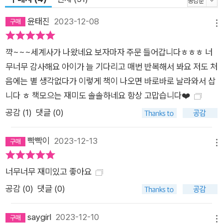
윤태진
2023-12-08
메뉴
꺅~~~세계사가 나왔네요 보자마자 주문 들어갑니다ㅎㅎㅎ 너
무너무 감사해요 아이가 늘 기다리고 매번 반복해서 봐요 저도 처
음에는 별 생각없다가 이렇게 책이 나오면 바로바로 날라와서 삽
니다 ㅎ 책모으는 재미도 솔솔하네요 항상 고맙습니다❤️
공감 (
1
)
댓글 (0)
빡빡이
2023-12-13
메뉴
너무너무 재미있고 좋아요
공감 (
0
)
댓글 (0)
saygirl
2023-12-10
메뉴