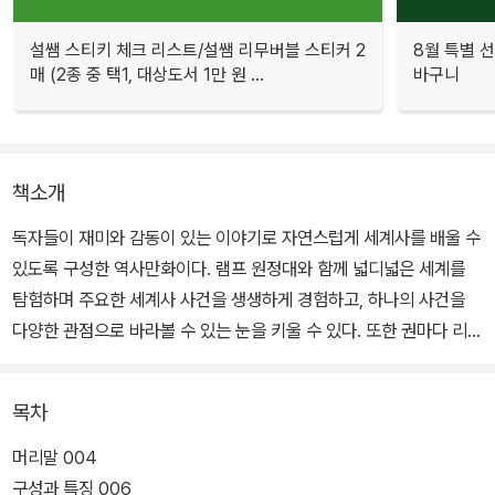
설쌤 스티키 체크 리스트/설쌤 리무버블 스티커 2
8월 특별 선
매 (2종 중 택1, 대상도서 1만 원 ...
바구니
책소개
독자들이 재미와 감동이 있는 이야기로 자연스럽게 세계사를 배울 수
있도록 구성한 역사만화이다. 램프 원정대와 함께 넓디넓은 세계를
탐험하며 주요한 세계사 사건을 생생하게 경험하고, 하나의 사건을
다양한 관점으로 바라볼 수 있는 눈을 키울 수 있다. 또한 권마다 리더
가 꼭 가져야 할 덕목을 하나씩 짚어 주고 있다. 연도와 역사적 사실만
을 외우는 역사 공부에서 벗어나, 주인공들의 경험과 감정을 함께 느
목차
끼며 배우는 세계사 여행이 펼쳐진다.
머리말 004
램프의 요정 지니가 열어 준 시간의 문으로 세계사 대모험을 떠나는
구성과 특징 006