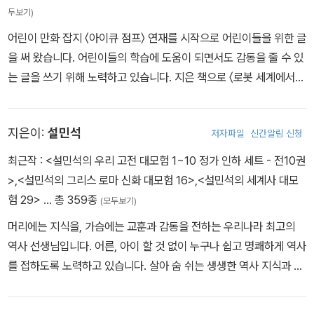
쳐질까요?
두보기)
어린이 만화 잡지 〈아이큐 점프〉 연재를 시작으로 어린이들을 위한 글
을 써 왔습니다. 어린이들의 학습에 도움이 되면서도 감동을 줄 수 있
는 글을 쓰기 위해 노력하고 있습니다. 지은 책으로 〈로봇 세계에서
살아남기〉 〈에너지 위기에서 살아남기〉와 〈그램그램 영문법 원정대〉
〈설민석의 세계사 대모험〉 시리즈 등이 있습니다.
지은이:
설민석
저자파일
신간알림 신청
최근작 :
<설민석의 우리 고전 대모험 1~10 정가 인하 세트 - 전10권
>
,
<설민석의 그리스 로마 신화 대모험 16>
,
<설민석의 세계사 대모
험 29>
… 총 359종
(모두보기)
머리에는 지식을, 가슴에는 교훈과 감동을 전하는 우리나라 최고의
역사 선생님입니다. 어른, 아이 할 것 없이 누구나 쉽고 명쾌하게 역사
를 접하도록 노력하고 있습니다. 살아 숨 쉬는 생생한 역사 지식과 지
혜를 여러분 가슴속에 전달하기 위해 강의, 저서 집필 등 다양한 활동
을 하고 있습니다. 설민석 선생님의 강의는 유익함과 재미를 뛰어넘