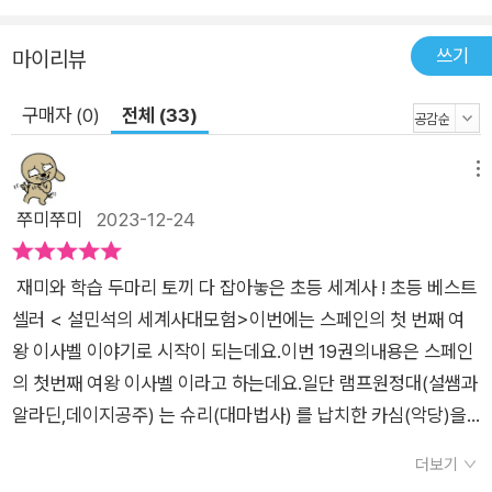
쓰기
마이리뷰
구매자 (0)
전체 (33)
메뉴
쭈미쭈미
2023-12-24
​ 재미와 학습 두마리 토끼 다 잡아놓은 초등 세계사 ! 초등 베스트
셀러 < 설민석의 세계사대모험>이번에는 스페인의 첫 번째 여
왕 이사벨 이야기로 시작이 되는데요.이번 19권의내용은 스페인
의 첫번째 여왕 이사벨 이라고 하는데요.일단 램프원정대(설쌤과
알라딘,데이지공주) 는 슈리(대마법사) 를 납치한 카심(악당)을
쫓아가 보니 '스페인'에 도착하게 되었는데요.우연히 만난 소녀는
더보기
자신이 기도를 하고 있었는데 하늘을 나는 모습 램프원정대를 보