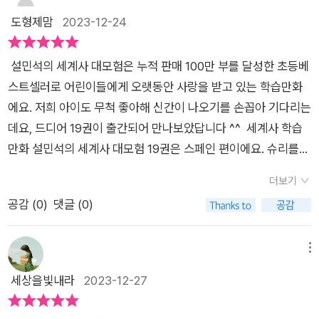
없다는 조항을 넣으라고 하죠 꿍꿍이가 무엇인지 참 ..ㅎㅎㅎ​이에
리가 크고 이해도가 높아지면역사의 큰 줄기를 알아가는 것도 좋
도형제맘
2023-12-24
이사벨은 원치 않는 결혼 자신보다 나이가 스무살이나 많은 포르
다고 생각해요.설민석의 세계사 대모험을 통해세계사 주요한 사
투칼 왕국의 왕 이랑 결혼하긴 싫어했죠자신도 좋아하는 남자가
건들 위주로 읽어가다보면다양한 역사 인물도 만나게 되고 역사
있었는데요 페르난도 ! 그래서 페로난도에게 청혼을 먼저 청했고
설민석의 세계사 대모험은 누적 판매 100만 부를 달성한 초등베
정보도 알게 된답니다.전문가의 꼼꼼한 감수를 거쳐 탄생한세계
남자는 받아들였을까요?​궁금하시다면 <설민석 세계사대모험19
스트셀러로 어린이들에게 오랫동안 사랑을 받고 있는 학습만화
사 대모험 스페인편은누가 등장할지 굉장히 설레었어요.램프 원
> 읽어보시길 바래요! ​​​​​ * 본 리뷰는 업체에서 무상으로 제공받아
에요. 저희 아이도 무척 좋아해 신간이 나오기를 손꼽아 기다리는
정대는 슈리를 납치한카심의 뒤를 쫓아 스페인으로 가게 되었어
작성된 후기 입니다.​
데요, 드디어 19권이 출간되어 만나보았답니다 ^^ 세계사 학습
요.그곳에서 기도를 하던 한 소녀를 만나게 되어 그녀집에 머물게
만화 설민석의 세계사 대모험 19권은 스페인 편이에요. 슈리를
되어요.그녀와 이야기를 나누다보니바로 그 소녀가 이사벨 여왕
납치한 카심의 뒤를 쫓아 스페인으로 떠난 램프 원정대. 그들은
이었던 것~~~이복오빠인 왕 엔리케가 그녀를 견제하여왕궁에
더보기
그곳에서 우연히 소녀 한 명을 만나게 되는데 딱한 사정을 듣고
서 어머니와 남매를 내쫓았답니다.이사벨과 엔리케는 배다른 형
공감 (
0
)
댓글 (0)
그녀의 수호천사가 되어 주기로 했어요. 이 소녀는 알고 보니 훗
제인데엔리케가 왕이 될 때 이사벨의 엄마가 많이 도와주었어요.
날 스페인의 첫 번째 여왕이 되는 이사벨이었어요. 그녀는 그 당
왕이 되고나자 엔리케는 이사벨 가족이 반란을 일으킬까 싶어서
시 왕이었던 엔리케와 이복형제 사이였는데 권력을 빼앗길까 두
메뉴
시시때때로 이사벨을 감시하고 어떤 마음을 가지고 있는지 떠보
려운 엔리케가 이사벨 가족을 궁 밖으로 내쫓아 버린 거였어
세상을빛내라
2023-12-27
기도 했어요.엔리케 왕은 이사벨을 후계자로 삼는대신포르투갈
요. 엔리케가 무능력하여 이를 못마땅하게 여긴 귀족들은 이사벨
왕 결혼시켜 그곳으로 쫓아버리려고 계획하는데요.과연 그의 뜻
을 앞세워 반란을 일으키려 했어요. 하지만 이사벨은 엔리케가 왕