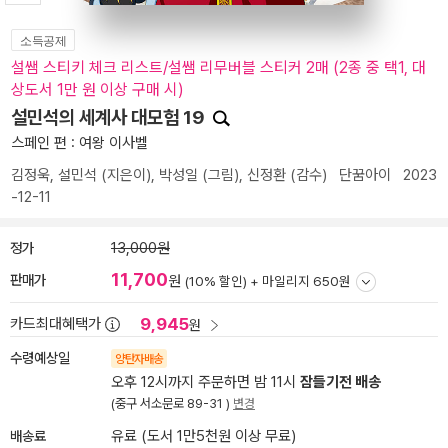
소득공제
설쌤 스티키 체크 리스트/설쌤 리무버블 스티커 2매 (2종 중 택1, 대
상도서 1만 원 이상 구매 시)
설민석의 세계사 대모험 19
스페인 편 : 여왕 이사벨
김정욱
,
설민석
(지은이),
박성일
(그림),
신정환
(감수)
단꿈아이
2023
-12-11
정가
13,000원
11,700
판매가
원
(10% 할인) +
마일리지 650원
9,945
카드최대혜택가
원
수령예상일
양탄자배송
오후 12시까지 주문하면 밤 11시
잠들기전 배송
(중구 서소문로 89-31 )
변경
배송료
유료 (도서 1만5천원 이상 무료)