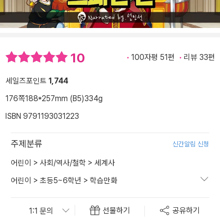
10
100자평 51편
리뷰 33편
세일즈포인트
1,744
176쪽
188*257mm (B5)
334g
ISBN 9791193031223
주제분류
신간알림 신청
어린이
>
사회/역사/철학
>
세계사
어린이
>
초등5~6학년
>
학습만화
선물하기
공유하기