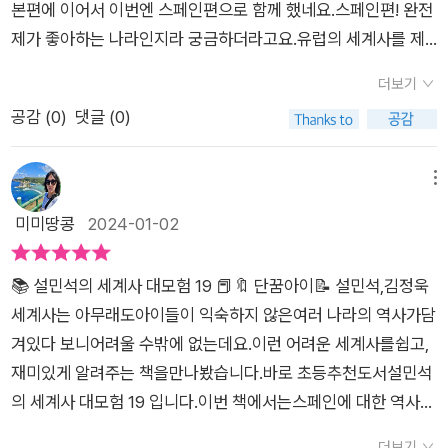
원정대가 어떤 나라로 시간 여행을 떠나게 될지 벌써부터 기대가
본편에 이어서 이번엔 스페인편으로 함께 했네요.스페인편! 완전
느새 자기도 모르게 세계사에 대한 이해도가 올라가 있을 거에요.
를 찾을 수 없게 되는데...​결국 정확한 장소를 찾는 데 실패한 알
되는데요, 사라진 슈리와 오즈마의 속내가 무엇인지 궁금해 20
제가 좋아하는 나라인지라 궁금하더라고요.유럽의 세계사를 제
세계사는 재밌다는 생각을 가득안겨줄설쌤의 세계사 대모험~스
라딘 일행.오즈마와 설쌤 일행은 각각 갈라져서 슈리를 찾기로 합
권도 빨리 만나보고 싶어요 ^^ 본 도서는 해당 업체로부터 제
패했던 스페인! 스페인의 강대국은 이루 말할 수 없지요.그 스페
페인편도 너무 재미있게 읽었어요.다음편은 어느 나라가 나올지
니다. ​​그런데 불시착 한 곳에서 하늘을 날고 있는 지니를 보고설
더보기
공받아 솔직하게 작성하였습니다.
인의 세계사를 설샘과 함께!어떤 내용이 담겨있을지 상당히 기대
궁금해집니다.본 도서는 해당 업체로부터 제공받아 솔직하게 작
쌤과 알라딘, 데이지를 수호천사라고 오해하는 소녀.​소녀는 설쌤
공감 (
0
)
댓글 (0)
가 되더라고요.​여왕 이사벨!오호~ 여왕 이사벨이면 인자하면서
성하였습니다​​​#역사만화 #세계사만화 #스페인역사 #이사벨여
일행을 자신의 집으로 데리고 갑니다. ​그 소녀의 정체는 바로 카
스페인 강대국으로 키운 인물로! 콜롬버스도 빠질 수 없지요.헌데
왕#설민석 #설쌤 #세계사 #세계역사 #학습만화#초등세계사 #
스티야 왕국의 이사벨 여왕이었던 거예요. (스페인은 원래 여러
이번 이사벨 여왕의 이야기는 거슬러 올라가기 충분했어요!​오늘
메뉴
초등베스트셀러 #어린이추천도서
왕국으로 나뉘어 있었는데 그중 하나가 설쌤 일행이 도착한 카스
도 설민석 샘의 하이라이트!인생이란 멀고 험난한 여정이지.때론
미미땅콩
2024-01-02
티야 왕국이에요)​​설쌤의 책 속에 책!! 군데 군데서 찾아볼 수 있는
기쁜 일이 때론 슬픈 일이 너를 기다리고 있단다.하지만, 분명한
설쌤 책 속에서 다른 책 찾기!!아이들이 은근히 재밌어하더라고
건 말야.이 여행의 주인공은 바로 너란 사실이지.​설쌤의 대사 中​​
요. ​'이 재미있는 책이 없었으면 어쩔 뻔했어?'​ㅎㅎㅎ 맞아맞아!
📚 설민석의 세계사 대모험 19 📕🔖 단꿈아이📝 설민석,김정욱
설민석의 세계사 대모험 19 스페인 편 설쌤의 대사와 함께 스페
네 말대로 이 재밌는 책이 없었으면 어쩔 뻔했니?​ ​만화로 다 담을
세계사는 아무래도아이들이 익숙하지 않은여러 나라의 역사가담
인 이사벨 여왕으로 함께 빠져보아요!스페인 이란 나라 알기!유럽
수가 없는 내용들은 놓치지 않고 글로 설명을 보충해 주고 있답니
겨있다 보니어려울 수밖에 없는데요.이런 어려운 세계사를쉽고,
과 아프리카를 잇는 중간쯤에 위치해 있지요.수도는 마드리드!화
다. 초등 고학년들이면 이제 이 부분들도 빠뜨리지 않고 읽더라고
재미있게 알려주는 책을만나봤습니다.바로 초등추천도서설민석
폐는 유로!이사벨 수호천사를 만나는 이야기! 카스티아 왕국부터
요. ​덕분에 세계사에 관한 배경지식이 쌓인답니다. ​​이복 오빠인
의 세계사 대모험 19 입니다.이번 책에서는스페인에 대한 역사를
이사벨이 처한 상황과 함께 세고비아 알카사르까지 가보자고요!
엔리케 왕으로부터 쫓겨 힘든 생활을 하고 있는 이사벨.엔리케 왕
배워볼 수 있었는데요.스페인의 첫 번재 여왕인이사벨 여왕의 이
그 이사벨 여왕의 스페인 왕국을 요렇게 멋진 친구들과 함께 해봅
더보기