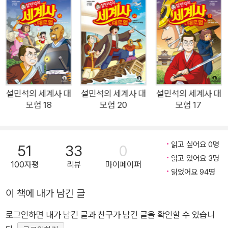
쏙 뽑아 생생하게 경험하고, 다양한 역사 인물을 만나 볼 수 있도
록 구성했습니다. 또한 전문가의 꼼꼼한 감수를 통해, 스페인의
역사 정보도 알차게 담았답니다. 자, 그럼 램프 원정대와 함께 스
페인의 첫 번째 여왕 이사벨을 만나러 떠나 볼까요? 1. ‘시간의
문’을 열고 스페인으로 떠나요! 램프의 요정 지니가 열어 준 시간
의 문으로 세계사 대모험을 떠나는 램프 원정대! 긴장감 넘치는
세계사 현장을 생생하게 경험할 수 있어요. 이번에는 스페인으로
설민석의 세계사 대
설민석의 세계사 대
설민석의 세계사 대
모험 18
모험 20
모험 17
떠나 이사벨 여왕이 왕위에 오른 과정을 지켜보아요. 2. ‘설쌤의
역사 체크’로 세계사 지식을 쌓아요! 만화를 읽다가 궁금한 점이
생긴다면? 깜짝 등장하는 ‘설쌤의 역사 체크’를 놓치지 마세요.
읽고 싶어요 0명
51
33
0
다양한 세계사 지식도 얻고, 만화도 더 재미있어질 거예요. 스페
읽고 있어요 3명
100자평
리뷰
마이페이퍼
인 전문가의 꼼꼼한 감수로, 더욱 알찬 정보를 만날 수 있어요. 3.
읽었어요 94명
‘설쌤의 역사 토크’로 세계사를 더 깊이 이해해요! 설쌤이 만화에
이 책에 내가 남긴 글
미처 담지 못한 세계사 이야기를 들려줘요. 궁금했던 이야기를 자
세히 들어 보며, 세계사를 더 깊이 이해할 수 있어요. 4. ‘지니의
로그인하면 내가 남긴 글과 친구가 남긴 글을 확인할 수 있습니
시간 여행’으로 곳곳을 둘러보아요! 램프 원정대가 방문한 장소와