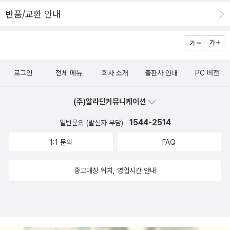
고.. 그래서 비극이 시작이 되고... 그러니 자기 소신대로 살아야 한다.
다. 심각하지도 않고, 개인적인 측면도 없고, 취향도 타지 않고, 크게
반품/교환 안내
뭐 이런 뜻였던 것 같기도 하고 ㅋㅋㅋ 히히 ㅋㅋ 2권 모두 재미있게
신경쓰지 않는 척 하면서도 관심이 없는 건 또 아닌. 그런 거 찾아보
잘 읽겠습니다.
면, 날씨 말고도 있겠지만, 막상 잘 생각이 나지 않는다. 그래서 그런
거다. 날씨가 자주 이야기되는 건. 안녕하세요. 오늘도 날이 추울 것
같은데요. 이제 겨울이 시작되는지 아우 너무 추워요. 라는 말을 어제
로그인
전체 메뉴
회사 소개
출판사 안내
PC 버전
는 많이 들었습니다. 그 생각이 나서 페이퍼 처음에 써봤습니다. 오늘
페이퍼는 책 카테고리는 서로 다른 것 같은데, 글쓰기와 심리학 에세
(주)알라딘커뮤니케이션
이가 여러 권입니다. ------------- 1. 어젯밤 꿈이 당신에게
말하는 것2. 남자를 위하여3. 마음에서 마음으로4. 뭘써요 뭘쓰라고
1544-2514
일반문의 (발신자 부담)
요? 1. 어젯밤 꿈이 당신에게 말하는 것 -- 정신과전문의 김현철의
1:1 문의
FAQ
최근 나온 책입니다. 이보다 먼저 나온 책인 <우리가 매일 끌어안고
사는 강박>, <세상을 여행하는 초심자를 위한 안내서> 등도 괜찮았
중고매장 위치, 영업시간 안내
기 때문에 이번에도 좋을 것 같다는 기대를 합니다. 이번 책의 부제는
우리 내면에 숨은 무의식의 정체,입니다. 라디오 프로그램의 한 코너
였던<당신의 꿈은 안녕하십니까?>에서 말해주던 꿈 이야기를 좋아
하셨던 분들께는 같이 읽으면 좋은 책이 될 것 같습니다. 어떤 꿈을
쌓여있는 인문서들은 거들떠보지도 않고 먼지만 쌓이게