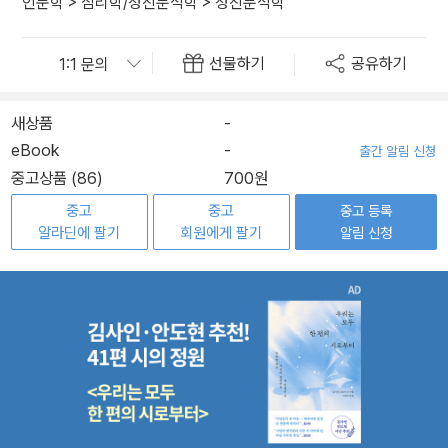
인문학
>
심리학/정신분석학
>
정신분석학
선물하기
공유하기
새상품
-
eBook
-
출간 알림 신청
중고상품 (86)
700원
중고
중고
중고 등록
알라딘에 팔기
회원에게 팔기
알림 신청