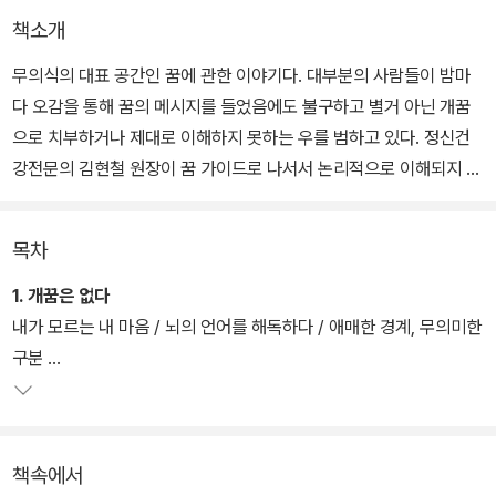
책소개
무의식의 대표 공간인 꿈에 관한 이야기다. 대부분의 사람들이 밤마
다 오감을 통해 꿈의 메시지를 들었음에도 불구하고 별거 아닌 개꿈
으로 치부하거나 제대로 이해하지 못하는 우를 범하고 있다. 정신건
강전문의 김현철 원장이 꿈 가이드로 나서서 논리적으로 이해되지 않
는 다양한 무의식의 목소리를 친절하게 통역해준다.
목차
김현철 원장의 통역에 따르면, 꿈은 억압된 우리의 욕망이 변환되어
나타난다고 한다. 일상에서 특정 감정이나 생각을 지나치게 폄하해왔
1. 개꿈은 없다
다면 꿈은 반대의 모습을 보여줌으로써 내면의 균형을 꾀하는 것이
내가 모르는 내 마음 / 뇌의 언어를 해독하다 / 애매한 경계, 무의미한
다. 일례로 꿈에서 이가 빠지는 것은 단순히 누군가의 죽음을 의미하
구분
는 것이 아니라 현재 자신의 모습에 의구심이 들거나 정체성에 혼란
이 생기는 등, 정서적 성장을 위한 난관에 봉착할 때 주로 등장하는 꿈
2. 꿈은 갈등이다
인 셈이다.
책속에서