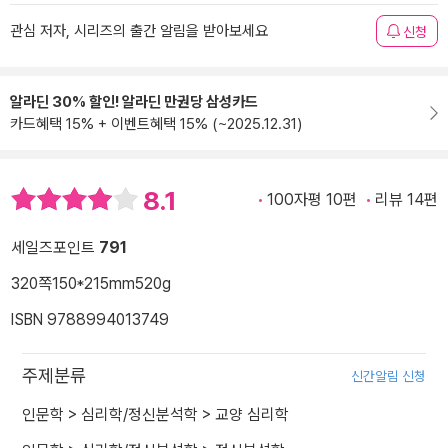
관심 저자, 시리즈의 출간 알림을 받아보세요
신청
알라딘 30% 할인! 알라딘 만권당 삼성카드
카드혜택 15% + 이벤트혜택 15% (~2025.12.31)
8.1
100자평 10편
리뷰 14편
세일즈포인트
791
320쪽
150*215mm
520g
ISBN 9788994013749
주제분류
신간알림 신청
인문학
>
심리학/정신분석학
>
교양 심리학