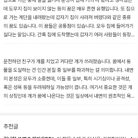
집으로 가는 중에 길을 잃거나 분명히 집에 거의 다 왔다고 생각했는
사약이란 상징을 통해 나타나고 있습니다. 꿈은 이처럼 한 가지 장면
어 빠른 판단이 필요한데, 이 부분이 잘 안되면 우유부단해지기 십상
데 도무지 집이 보이지 않는 등의 꿈은 매우 흔한 유형입니다. 또 집으
속에서도 여러 가지 감정의 실타래인 갈등을 해소시켜 주어, 다음 날
입니다. 결정을 잘 못 내리는 사람들은 소위‘강박 성향’이 항문기에 고
로 가는 계단을 내려왔는데 갑자기 집이 사라져 버렸다와 같은 종류
거뜬한 하루를 시작하게 만들어줍니다. _‘꿈은 갈등이다’ 중에서
착되어 있다고도 이야기합니다. _‘숨어 버린 화장실’중에서
의 꿈도 있습니다. 이 꿈들은 공통점이 있습니다. 모두 집에 들어가기
싫다는 말입니다. 간혹 집에 도착했는데 갑자기 여러 사람들이 등장
해 나를 집 안으로 들어가지 못하게 할 때도 있습니다. 꿈에 나오는 사
람은 모두 나의 투사물이라는 점에서 본다면, 내가 나를 들어가지 못
하게 막고 있는 것입니다. 간혹 엘리베이터에 귀신이 나오는 괴담이
운전하던 친구가 개를 치었고 커다란 개가 쓰러졌습니다. 꿈에서 동
떠돌 때가 있지요? 이것이 괜히 나온 게 아닙니다. 엘리베이터 속 귀
물을 도살하는 건 인간 본질 중 일부를 파괴하는 걸 의미합니다. 내면
신은 거의 대부분 집을 떠올렸을 때 떠오르는 불쾌감을 상징합니다.
의 본성은 모두가 소중한데, 이들 중 일부, 특히 시기심이나 공격성,
_‘엘리베이터의 공중 질주’중에서
혹은 성욕 등을 두려워하실 가능성이 큽니다. 여기서 중요한 것은 개
의 상징인데 개가 꿈에 나온다는 것은 일상에서 내면의 원초적인 욕
구를 제대로 수용하지 못하고 있음을 뜻합니다. 그래서 소위 개 꿈은
내가 내 안의 특정한 부분만 끌어안는다는 뜻입니다.
_‘개꿈과 개 꿈’중에서
추천글