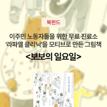
꾸면 좋거나 혹은 나쁘거나 하는 문화마다 다른 해석법이 있긴 합니
하고 있는데, 다시 또 책바구니를 채우고 있다. 아무래도 스트레스를
다. 그래서 무슨 꿈을 꾸면 복권을 산다거나 무슨 꿈을 꾸었으니까 조
받으며 짜증이 나는 마음을 책읽기가 아닌 책사재기로 풀고 있나보
심한다거나. 또는 프로이트처럼 분석해서 어떤 의미와의 연관을 찾기
다.며칠전 책상 밑에 쌓여있던 박스를 정리하며 이 책은 또 언제 여기
도 합니다. 이 책에서는 꿈을 해석하는 것으로 자신의 내면과 무의식
들어왔을까, 놀란것도 잠시. 다시 박스를 담아놓고, 그 위에 또 다른
의 세계를 이해할 수 있도록 설명합니다. 일상과의 내적 균형을 맞추
박스를 쌓아가고 있다. 아무래도 나는 미쳤나보다. 기다리고 있는 책
기 위해서 나타나는 꿈을 들여다보기위한 꿈에 대한 관심은 지금까지
은 롤링의 쿠쿠스콜링. 해리포터로 너무 유명세를 타서 가명으로 새
숨겨져있거나 외면했던 나 자신을 한 번쯤 볼 수 있는 계기가 될 수도
로운 작품을 냈는데 문학적으로 인정을 받는다니. 왠지 그것만으로도
있을 것 같습니다. 2. 남자를 위하여-- 소설가 김형경의 에세이로, 페
궁금해진다. 몇년 후에 신인작가가 아닌 유명작가의 작품이라는 것이
이퍼를 쓰는 지금은 예약판매중이라서 저도 책을 기다리고 있습니다.
밝혀질 것이라는 소문이 있었다던데. 그리고 꿈 이야기. 너느 ㄴ나에
저자의 앞서 나온 책들인 <사람풍경>, <천 개의 공감>, <만 가지 행
게 상처를 줄 수 없다.... 마구잡이로 살아가고 있는데, 감정코칭 강의
동> 등의 책도 심리 에세이로 분류가 되는 것 같은데, 이번 책도 그 연
도 들어보고 싶고. 상담공부도 해보고 싶고. 심리학 공부도 좀... 물론
장에 있지 않을까 합니다. 이 책의 부제는 여자가 알아야 할 남자 이야
그 이전에 내 마음을 다스릴 수 있어야겠지만.이어제로도 기대되지만
기, 입니다. 3. 마음에서 마음으로-- 부제는 생각하지 말고 느끼기,
노엘도 기대가 된다. 히가시노 게이고는 읽지 않은지 너무 오래되어
알려하지 말고 깨닫기, 입니다. 이외수 지음, 하창수 엮음으로 되어 있
서... 이젠 슬금슬금 내가 주문한 책이 뭐였는지도 가
어서, 실제로 이 책을 쓴 사람이 누구인지 궁금해서 (페이퍼 쓰려고)
물거리고, 읽지 않고 쌓아두기만 한 책이 뭐였는지도 가물거리고 있
얼마 전에 읽었습니다. 이 책은 소설가 하창수가 소설가 이외수와의
다. 빨리 읽어줘야 하는 책들을 책장에 꽂아두지 않고 방에 쌓아두고