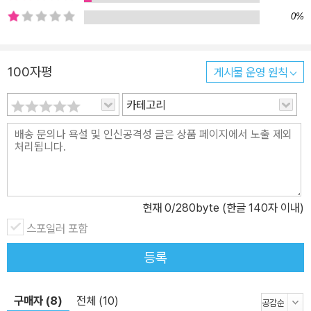
괜찮은 척, 체면이라는 옷을 입고 제 속을 숨긴다. 하지만 밤이 되어
0%
찾아오는 꿈의 습격은 그 누구라도 피해갈 수 없다. 꿈은 무방비상태
로 잠에 빠진 우리 마음속을 꿰뚫고 들어와 셔터를 누른다. 꿈이 찍어
낸 인화지 안에는 우리가 평소 무슨 생각을 하는지, 어디가 아픈지, 무
100자평
게시물 운영 원칙
엇을 애써 감추고 부정하려 하는지가 고스란히 담겨 있다. 무의식은
카테고리
절대 잉여 활동을 하지 않는다. 논리적으로 잘 이해되지 않는 방식으
로 투사체를 이용할 뿐 가치가 있는 속성만 제시한다. 따라서 꿈의 언
어를 제대로 읽어내면 현재 내 무의식이 겪고 있는 이상 증상을 알아
낼 수 있게 된다. 《어젯밤 꿈이 당신에게 말하는 것》은 <두 시의 데이
트 박경림입니다> <윤하의 별이 빛나는 밤에> 등을 통해 온 국민의
정신 건강 멘토로 활약 중인 정신건강전문의 김현철 원장의 안내에
현재
0
/280byte (한글 140자 이내)
따라 무의식이 보내는 꿈의 코드를 하나씩 풀어낸다. 다양한 사람들
스포일러 포함
의 꿈을 통해 우리는 그 안에서 보편적인 코드를 발견하게 되고, 점차
등록
내 꿈이 보내는 메시지 또한 수월하게 읽어낼 수 있게 되는 것이다. 결
국 꿈이라는 것은 내가 현재 겪고 있는 갈등, 결핍, 고민을 해결할 수
있는 열쇠이자, 내 안에 숨겨진 수많은 나를 끌어안음으로써 진정 나
구매자 (8)
전체 (10)