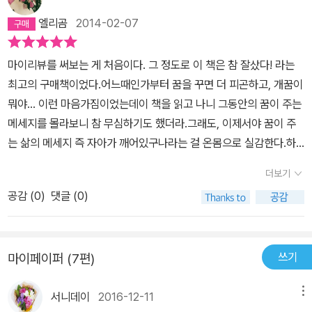
엘리곰
2014-02-07
마이리뷰를 써보는 게 처음이다. 그 정도로 이 책은 참 잘샀다! 라는
최고의 구매책이었다.어느때인가부터 꿈을 꾸면 더 피곤하고, 개꿈이
뭐야... 이런 마음가짐이었는데이 책을 읽고 나니 그동안의 꿈이 주는
메세지를 몰라보니 참 무심하기도 했더라.그래도, 이제서야 꿈이 주
는 삶의 메세지 즉 자아가 깨어있구나라는 걸 온몸으로 실감한다.하
루하루 꿈을 꾸는 밤이 기대된다. 난 정말 자가치료제로 꿈이 참 좋은
더보기
역할을 하는구나!라고 매일 느끼고 있다.플러스+저자님께서 말씀하
공감 (
0
)
댓글 (0)
신대로 정말 꿈이 주는 장치 또한 알아가는 재미가 쏠쏠하다.하여튼
이 책에 나온대로 모든 것이 내 꿈에 통용될지는 모르지만내 나름대
로 소재, 공간이 주는 의미를 알아가는 것도 꽤 재밌다.이 책 강추다!!!
쓰기
마이페이퍼 (7편)
서니데이
2016-12-11
메뉴