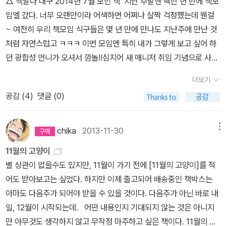
△ 책날다 대구 2014년 7월 모인 책 지난 주말엔 백만 년 만에 책모
참 좋던데 김영하 작가님 신작<보다>가 거기에 밀렸다는데서 난 살
임엘 갔다. 너무 오랜만이라 어색하면 어쩌나 살짝 걱정했는데 웬걸
짝 웃펐고, 심지어 김중혁 작가님 신작 <메이드 인 공장>은 아예 저
~ 여전히 우리 책모임 식구들은 몇 년 만에 만나도 지난주에 만난 것
코너에서 보이질 않아 당황;; 암튼, 에세이 코너는 <멈추면 비로소 보
처럼 자연스럽고 ㅋㅋㅋ 이번 모임엔 특히 내가 그렇게 보고 싶어 하
이는 것들> 이랑 1Cm 시리즈 빼고 다 나는 못 읽어본 책 ㅜㅜ ▲
던 광합성 언니가 오셔서 깜놀!!심지어 새 매니저 취임 기념으로 사오
2014년 대구 책모임 (책에 날개를 다는 사람들) 책날다 10월 크로싱
신 미스터 도넛까지 있어서 더 방갑 ㅋㅋㅋㅋ 비록 새 매니저 되신 열
책들 :)위화 소설 <제 7일>부터 에도가와 란포 상 받은 <13계단>,
더보기
정님은 아기 때문에 참석을 못하셨지만 우리끼리 맛있게 잘 먹었습니
꿈 으로 풀어보는 심리학 책 <어젯밤 꿈이 당신에게 말하는것>, 1억
공감 (
4
)
댓글 (0)
다 :D 7월에 모인 책 중엔 진짜 재밌겠는 책들이 많았는데, 특히 <소
원 고료 세계문학상 수상작이자 현직 판사님이 쓰신 책이라기에 더더
금> <대단한 책> <제 7일> <우리는 차별에 찬성합니다> <어젯밤
욱 우와! 호기심이 일었던 <보헤미안 랩소디>, 얇아서 탐났던ㅋㅋ <
꿈이 당신에게 말하는 것> 다다다 너무 재미있겠던데 ㅠㅠ 대구에서
chika
2013-11-30
메뉴
여기에 시체를 버리지 마세요> 등등등까지 책소개 듣다 보니 다 다
구미까지 짊어져야 할 무게가 부담스러워서 딱 두 권만 빌려왔
다 너무 궁금하고 빌려오고 싶었는데 ㅠㅠ 집에 밀린 책이 감당 안 되
11월의 고양이
다. <연애소설 읽는 노인>과 <야행 관람차> 이렇게 두 권 ㅎㅎ
게 많아서 겨우 꾹꾹 참고ㅠㅠㅠ 사진에는 없지만 한강 작가님 책 <
별 상관이 없을수도 있지만, 11월이 가기 전에 [11월의 고양이]를 적
그중에서 특히 <연애소설 읽는 노인>은 오래전부터 책 표지가 예뻐
소년이 온다> 딱 한 권만 빌려왔다.
어도 받아보고는 싶었다. 하지만 이제 출고되어 배송중인 책박스는
서 사려고 했던 책인데. 실물로 보니 생각했던 것보다 두께도 얇아서
아마도 다음주가 되어야 받을 수 있을 것이다. 다음주가 아닌 바로 내
(양장본 | 190쪽) 더 좋더라! 그런데 작가 이름이 잘 안 외워진다는
일, 12월이 시작되는데. 어떤 내용인지 기대되지 않는 것은 아니지
게 함정 ㅎㅎ 루이스 세풀베다, 루이스 세풀베다, 루이스 세풀베다.
만 아무것도 생각하지 않고 무작정 마주하고 싶은 책이다. 11월의 고