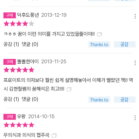
달라지는 것 없이 어지럽지만 분명 위를 향해 나아가고 있기 때문이
다. 더불어 모퉁이에서 만나는 내면의 진실은 우리 마음속 계단을 껑
덕후도풍년
2013-12-19
메뉴
충 뛰어오르게 만들 것이다.
ㅋㅎㅎ 꿈이 이런 의미를 가지고 있었을줄이야!!
공감 (
1
)
댓글 (0)
똘똘한아이
2013-11-25
메뉴
프로이트의 의자보다 훨씬 쉽게 설명해놓아서 이해가 빨랐던 책!! 역
시 김현철쌤의 꿈해석은 최고!!!!
공감 (
1
)
댓글 (0)
우왕
2014-10-15
메뉴
무의식과 의식의 협주곡