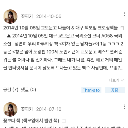
꽃핑키
2014-10-06
메뉴
2014년 10월 05일 교보문고 나들이 & 대구 책모임 크로싱책들
▲ 2014년 10월 05일 대구 교보문고 국외소설 코너 A058 국외
소설 당연히 우리 하루키상 책 <여자 없는 남자들>이 1등 ㅋㅋㅋ 2
등은 <창문 넘어 도망친 100세 노인> 근데 교보문고 베스트셀러 순
위는 볼 때마다 참 신기하다. 그래도 내가 나름, 휴일 빼고 거의 매일
을 인터넷서점 문턱이 닳도록 드나들고 있는 백수 사람인데, 으잉?
이런 책은 또 언제 나왔었지??? 듣도 보도 못한 책이 7권 올라가 있;;
더보기
(더 분발하겠습니다!) 심지어 히가시노 게이고 책은 이때다 싶은
공감 (
7
)
댓글 (0)
건지 3권이나 올라가 있고, 에쿠니 가오리 책 <등 뒤의 기억>도 나오
자마자 진짜 14위? ▲ 2014년 10월 05일 대구 교보문고 국외
소설 코너 A059 에세이 에세이 코너에는 허지웅씨 책이 2위라 깜
꽃핑키
2014-07-10
메뉴
놀!(말이 나와서 말인데;; 평소 허지웅씨 스타일 괜찮다 했었는데, 알
꽃보다 책 (책모임에서 빌린 책)
고 보니 나보다 연하셨음 흑흑 ㅠ) <버티는 삶에 관하여>라는 제목은