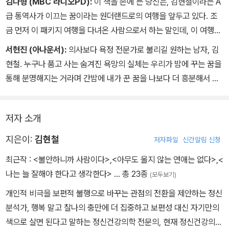
김나형 (MBC 라디오PD):
이 책을 손에 든 당신은, 김현철이라는 A
급 통역사가 이끄는 꿈이라는 원더랜드로의 여행을 앞두고 있다. 조
금 먼저 이 패키지 여행을 다녀온 사람으로서 하는 말인데, 이 여행은
굉장히 재미있을 것이고, 또 유익할 것이다. 무엇보다 좋은 건, 이 패
서현진 (아나운서):
의사보다 욕정 전문가로 불리길 원하는 남자, 김
키지 여행을 마치면 당신 자신의 꿈으로 향하는 자유 여행이 시작된
현철. 누구나 품고 사는 숨겨진 욕망의 실체는 우리가 밤에 꾸는 꿈을
다는 것. 인셉션은 이미 시작됐다.
통해 분명해지는 거라며 간밤에 내가 꾼 꿈을 나보다 더 흥분해서 말
하던 남자. 부끄러워 인정하려 하지 않았던 내 속의 욕정 덩어리를 양
지로 끌어내준, 나아가 더 건강한 현재를 살게 도와준 김현철 선생님
저자 소개
의 놀라운 꿈의 해석 파티로 여러분을 초대합니다.
지은이:
김현철
저자파일
신간알림 신청
최근작 :
<불안하니까 사람이다>
,
<아무도 울지 않는 연애는 없다>
,
<
나는 늘 잘해야 한다고 생각한다>
… 총 23종
(모두보기)
개인적 비극을 보편적 불행으로 바꾸는 관점의 전환을 제안하는 정신
분석가, 행복 말고 찰나의 충만에 더 집중하고 보편성 대신 자기만의
색으로 살면 된다고 말하는 정신건강의학 전문의, 현재 정신건강의학