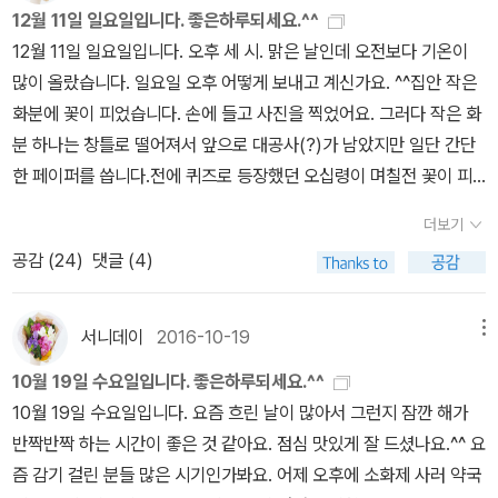
12월 11일 일요일입니다. 좋은하루되세요.^^
12월 11일 일요일입니다. 오후 세 시. 맑은 날인데 오전보다 기온이
많이 올랐습니다. 일요일 오후 어떻게 보내고 계신가요. ^^집안 작은
화분에 꽃이 피었습니다. 손에 들고 사진을 찍었어요. 그러다 작은 화
분 하나는 창틀로 떨어져서 앞으로 대공사(?)가 남았지만 일단 간단
한 페이퍼를 씁니다.전에 퀴즈로 등장했던 오십령이 며칠전 꽃이 피
었습니다. 해가 지나면 다시 꽃은 접히니까 햇볕이 잘 드는 시간에 찍
더보기
어야 합니다. 작은 화분들이 가끔 꽃을 피우면 길을 걷다 만나는 커다
공감 (
24
)
댓글 (4)
랗고 화려한 장미나 다른 꽃들과는 또다른 소소한 어여쁨이 있습니
다. 빗을 깨끗하게 씻는 꿈을 꾸었습니다. 그래서일 것 같은데, 머리를
빗고 나서 빗을 보았습니다. 빗을 씻는 꿈의 의미는 잘 모릅니다만, 매
서니데이
2016-10-19
메뉴
일 쓰는 게 빗인데, 별로 관심이 없었다는 생각은 들어서, 점심먹고는
10월 19일 수요일입니다. 좋은하루되세요.^^
깨끗하게 씻어두었습니다. 청소를 한다거나 정리를 한다거나, 또는
10월 19일 수요일입니다. 요즘 흐린 날이 많아서 그런지 잠깐 해가
손을 씻는다는 그런 것들은 사소한 것이지만 가끔씩 기분전환에 좋을
반짝반짝 하는 시간이 좋은 것 같아요. 점심 맛있게 잘 드셨나요.^^ 요
때도 있는 것 같습니다. 하고 싶을 때 한다면요.^^오전에 이어 오후에
즘 감기 걸린 분들 많은 시기인가봐요. 어제 오후에 소화제 사러 약국
도 소잉데이지 신상품 만들기를 계속하면 저녁이 금방 올 것 같은데