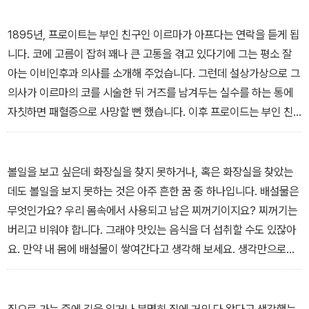
이처럼 꿈은 허무맹랑한 판타지가 아닌 심리가 안고 있는 문제의 본
질이다. 따라서 무심히 흘려버릴 수 있는 꿈을 잘 들여다보는 것만으
1895년, 프로이트는 부인 친구인 이르마가 아프다는 연락을 듣게 됩
로도 우리는 내면의 욕구에 대해 적절한 방어 태세를 갖추며 성숙한
니다. 코에 고름이 잡혀 꽤나 큰 고통을 겪고 있다기에 그는 평소 잘
자아를 확보할 수 있게 된다.
아는 이비인후과 의사를 소개해 주었습니다. 그런데 설상가상으로 그
의사가 이르마의 코를 시술한 뒤 거즈를 남겨두는 실수를 하는 통에
자칫하면 패혈증으로 사망할 뻔 했습니다. 이후 프로이드는 부인 친
구인 이르마를 향한 죄책감에 시달리다 어느 날 밤 꿈을 꾸었습니다.
꿈에서 이르마는 도리어 프로이드에게 말을 제대로 듣지 않아 코가
더 나빠졌다고 야단을 맞습니다. 그리고 이비인후과 의사가 아닌 자
볼일을 보고 싶은데 화장실을 찾지 못하거나, 혹은 화장실을 찾았는
신의 스승인 브로이어 교수가 등장해 그녀에게 설사약을 처방하는 것
데도 볼일을 보지 못하는 것은 아주 흔한 꿈 중 하나입니다. 배설물은
을 보고 의아하게 여기다 잠에서 깹니다. 이 꿈은 프로이드 자신의 잘
무엇인가요? 우리 몸속에서 사용되고 남은 찌꺼기이지요? 찌꺼기는
못이 아니라 이르마 본인의 실수로 아프게 된 것으로 처리시켜주어
버리고 비워야 합니다. 그래야 맛있는 음식을 더 섭취할 수도 있잖아
그의 죄책감을 덜어줍니다. 게다가 그의 스승이 엉뚱한 처방을 내린
요. 만약 내 몸에 배설물이 쌓여간다고 생각해 보세요. 생각만으로도
것을 보면서 평소 느끼고 있던 스승에 대한 열등감도 해소시켜 주었
찝찝합니다. 대변이 갖는 또 하나의 상징은‘소유’입니다. 우리가 어떤
습니다. 그 뿐 아니라 이르마가 현실에서 가질법한 분노와 원망을 자
일을 하던 중에 볼일을 보고 싶다는 신호가 오면 제일 먼저 무엇을 생
신의 스승인 브로이어 교수가 대신 좀 풀어주었으면 하는 바람이 설
각하나요?‘참을까, 아니면 배설할까?’지요. 여기에는 통제력과 더불