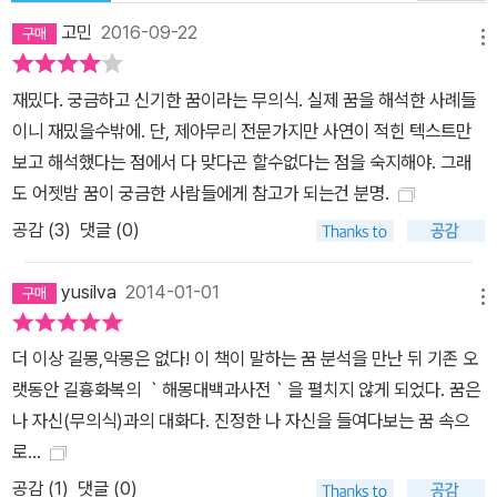
를 사랑하게 되는 최고의 명약인 셈이다. 그리고 우리는 의식을 뛰어
고민
2016-09-22
넘는 자기 치료를 통해 성숙한 인격으로 한 걸음 더 다가갈 수 있을 것
메뉴
이다. “꿈을 읽는다는 건, 내가 내 마음을 스스로 치료하는 일이다” 매
재밌다. 궁금하고 신기한 꿈이라는 무의식. 실제 꿈을 해석한 사례들
일밤 우리는 누구나 심리학자가 된다 인간이라면 누구나 상처받은 자
이니 재밌을수밖에. 단, 제아무리 전문가지만 사연이 적힌 텍스트만
신의 마음을 다독이며 살아간다. 좋아하는 음악을 듣거나 영화를 보
보고 해석했다는 점에서 다 맞다곤 할수없다는 점을 숙지해야. 그래
거나 어딘가로 훌쩍 여행을 떠나거나 등, 자신만의 방법을 통해 마음
도 어젯밤 꿈이 궁금한 사람들에게 참고가 되는건 분명.
을 흔드는 자극으로부터 나를 보호한다. 꿈은 상처받은 마음을 달래
공감 (
3
)
댓글 (0)
줄 수 있는 가장 효과적인 방법이다. 음악과 영화, 어딘가로 떠날 시간
과 돈이 없어도 어김없이 매일 밤 우리를 찾아오기 때문이다. 꿈은 우
yusilva
2014-01-01
리 마음의 균형을 찾아주기 위해 자아가 외면하는 부분을 반복적으로
메뉴
보여준다. 지나치게 욕망을 절제하며 살아가는 사람이라면, 꿈에서
괴물이나 살인마로 등장해 무차별하게 타인을 해치는 악랄함을 드러
더 이상 길몽,악몽은 없다! 이 책이 말하는 꿈 분석을 만난 뒤 기존 오
낸다. 즉 한쪽으로 쏠려 있는 내면의 갈등이 꿈을 통해 무한 재생됨에
랫동안 길흉화복의 ｀해몽대백과사전｀을 펼치지 않게 되었다. 꿈은
따라 우리는 내면의 욕망과 마주서게 되고 의식에서 알아채지 못했던
나 자신(무의식)과의 대화다. 진정한 나 자신을 들여다보는 꿈 속으
무의식의 욕구를 수용함으로써 한층 성장해 나갈 수 있게 되는 것이
로...
다. 우리에게 꿈은 어쩌면 나선형 계단을 걷는 일인지도 모른다. 크게
공감 (
1
)
댓글 (0)