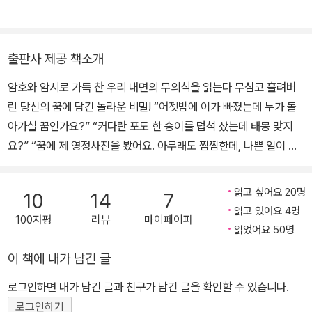
과 ‘공감과 성장’의 원장이다. 모르니까 구체화하기 위해 쓴 글로는
『세상을 여행하는 초심자를 위한 안내서』 시리즈, 『울랄라 심리 카
페』 『우리가 매일 끌어안고 사는 강박』 『불안하니까 사람이다』 등이
출판사 제공 책소개
있다(Twitter_@AlainNolan).
암호와 암시로 가득 찬 우리 내면의 무의식을 읽는다 무심코 흘려버
린 당신의 꿈에 담긴 놀라운 비밀! “어젯밤에 이가 빠졌는데 누가 돌
아가실 꿈인가요?” “커다란 포도 한 송이를 덥석 샀는데 태몽 맞지
요?” “꿈에 제 영정사진을 봤어요. 아무래도 찜찜한데, 나쁜 일이 생
길 징조인가요?” 아침에 일어나서 “어, 내가 왜 이런 꿈을 꿨지?”라
고 의아하게 생각해 본 경험이 누구나 한번쯤 있을 것이다. 영화를 본
읽고 싶어요 20명
10
14
7
것처럼 선명하게 기억하든 흐릿한 잔상만 남아있든, 사람이라면 누구
읽고 있어요 4명
100자평
리뷰
마이페이퍼
나 꿈을 꾼다. 하지만 꿈에 관한 해석은 제각각이다. 포털 사이트에
읽었어요 50명
‘꿈 해몽’이라는 세 글자만 입력해 보아도 쉽게 알 수 있는 사실이다.
이 책에 내가 남긴 글
《어젯밤 꿈이 당신에게 말하는 것》은 무의식의 대표 공간인 꿈에 관
한 이야기다. 대부분의 사람들이 밤마다 오감을 통해 꿈의 메시지를
로그인하면 내가 남긴 글과 친구가 남긴 글을 확인할 수 있습니다.
들었음에도 불구하고 별거 아닌 개꿈으로 치부하거나 제대로 이해하
로그인하기