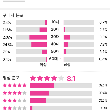
지 못하는 우를 범하고 있다. 이 책에서는 정신건강전문의 김현철 원
장이 꿈 가이드로 나서서 논리적으로 이해되지 않는 다양한 무의식의
구매자 분포
목소리를 친절하게 통역해준다. 김현철 원장의 통역에 따르면, 꿈은
10대
0.7%
2.4%
억압된 우리의 욕망이 변환되어 나타난다고 한다. 일상에서 특정 감
20대
2.7%
11.6%
정이나 생각을 지나치게 폄하해왔다면 꿈은 반대의 모습을 보여줌으
30대
10.3%
27.8%
로써 내면의 균형을 꾀하는 것이다. 일례로 꿈에서 이가 빠지는 것은
40대
단순히 누군가의 죽음을 의미하는 것이 아니라 현재 자신의 모습에
7.2%
24.8%
의구심이 들거나 정체성에 혼란이 생기는 등, 정서적 성장을 위한 난
50대
3.7%
7.9%
관에 봉착할 때 주로 등장하는 꿈인 셈이다. 이처럼 꿈은 허무맹랑한
60대
0.4%
0.4%
여성
남성
판타지가 아닌 심리가 안고 있는 문제의 본질이다. 따라서 무심히 흘
려버릴 수 있는 꿈을 잘 들여다보는 것만으로도 우리는 내면의 욕구
8.1
평점 분포
에 대해 적절한 방어 태세를 갖추며 성숙한 자아를 확보할 수 있게 된
다. [ 출판사 리뷰] “꿈은 무의식 속에 숨어 있는 지혜로운 노인의 조
39.1%
언이다.” 온 국민의 정신 건강 멘토, 김현철 원장이 안내하는 꿈속 원
30.4%
더랜드로의 무한 질주! 인간은 사회적인 동물이다. 의식이 깨어 있는
26.1%
시간에는 자신을 다양하게 포장할 수 있다. 싫어도 좋은 척, 곤란해도
4.3%