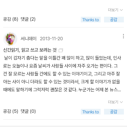
집에 오는 차 안에서 앞부분 잠깐 읽었는데 아마존 밀림을 배경으로
양이는 어떤 느낌일까.11월이라는 계절의 탓인지 마음이 쓸쓸해지는
벌어지는 이야기라 길래 난 혼자 정글의 법칙?을 상상했는데 ㅋㅋ 순
더보기
것은 어쩔 수 없나보다. 때마침 지나가다 발견한 길냥이의 모습 역시
이 뽑는 이야기 밖에 안 나와서 ㅋㅋㅋ 아직은 흥이 안 나더라. 혹시
공감 (
8
)
댓글 (2)
조금은 쓸쓸해보였어. 얘는 나름대로 따사로운 햇살이 내리쬐는 공간
치과 의사가 연애 소설 읽는 노인일까? 추리해봤는데 그것도 잘못 짚
을 찾아 길을 가고 있을뿐인지도 모르겠지만.
었고 ㅋㅋ '인디오만큼이나 정글을 잘 아는 호세 노인은 혼자 아마존
서니데이
2013-11-20
메뉴
오두막집에서 사는데 만족하고 있다. 노인의 유일한 취미라곤 한 달
에 두 권씩, 치과의사가 배달해주는 연애소설을 읽는 것뿐.' - 책소개
신간읽기, 읽고 쓰고 보려는 것
중에서 그렇다면 ㅋㅋ 어서 어서 호세 노인이 나타나길 고대하며 더
날이 갑자기 춥다는 말을 이틀간 꽤 많이 하고, 많이 들었는데, 인사
부지런히 책장을 넘겨보는 수밖에ㅋㅋ ㅋ
오! 미나토 가나에 작가
로는 오늘이나 요즘 날씨가 사람들 사이에 자주 오가는 편이다. 그
님은 그동안 인터넷 서점서 이름만 많이 봤고 직접 실물을 보긴 처음
건 잘 모르는 사람들 간에도 할 수 있는 이야기이고, 그리고 아주 잘
이었는데 이제 보니 출판사도 재미있는 추리소설 많이 나오는 비채구
아는 사이 아니 더라도 할 수 있는 것이라서, 크게 할 이야기가 없을
나~ 이 책은 '책 팔이' 시간에 마가슬 언니랑 광합성 언니께서 진짜
때에도 말하기에 그럭저럭 괜찮은 것 같다. 누군가는 어제 본 뉴스
완전 ~읽고 싶게 소개 잘 해주셨는데;; ㅋㅋ내가 멍텅구리라 돌아서
나 관심가는 사람 이야기를 꺼내기도 하겠지만, 그 정도 되려면 어느
더보기
며 그 좋은 말씀들 다 까먹어버리고 ㅠㅠ 겨우 기억나는 게 타인의 잣
정도 잘 아는 사이가 되거나 그래도 얼마에 한 번이라도 서로 알고 지
공감 (
5
)
댓글 (0)
대에 맞춰 남들 눈만 의식하며 살다 보니, 마치 그것이 내가 원했던 삶
내는 사이가 되어야 서로 말하기가 좋지 않을까. 그런 면에서 날씨는
이라는 착각이 들지만 내면을 깊이 들여다보면 그 모든 게 다 허상이
잘 모르는 사람에게 말을 걸 때도, 대답할 때도 그럭저럭 좋은 면이 있