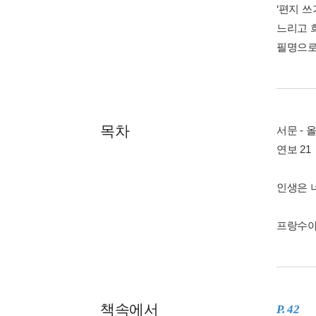
‘편지 
느리고 
필명으로
목차
서문 - 
연보 21
인생은 
프랑수아즈
책속에서
P. 42