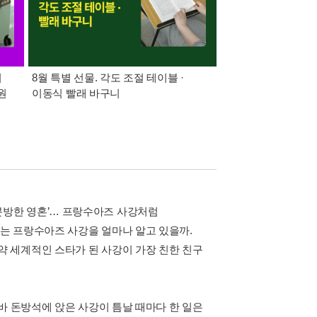
어
8월 특별 선물. 각도 조절 테이블 ·
가장 빠르게 받아보는 
원
이동식 빨래 바구니
알림 총집합
자유분방한 영혼’… 프랑수아즈 사강처럼
는 프랑수아즈 사강을 얼마나 알고 있을까.
 세계적인 스타가 된 사강이 가장 친한 친구
바 돈방석에 앉은 사강이 틈날 때마다 한 일은