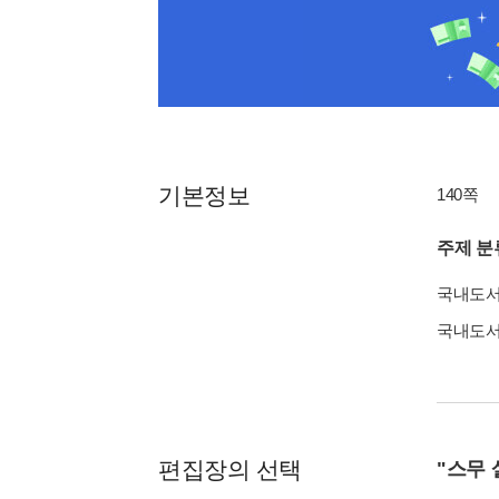
기본정보
140쪽
주제 분
국내도
국내도
편집장의 선택
"스무 