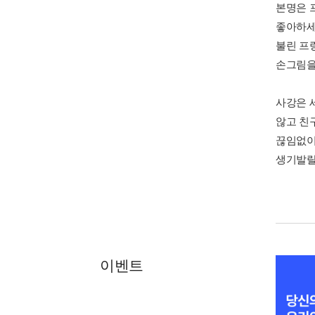
본명은 
좋아하세
불린 프
손그림을
사강은 
않고 친
끊임없이
생기발랄
이벤트