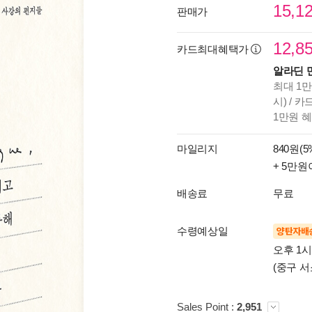
15,1
판매가
12,8
카드최대혜택가
알라딘 
최대 1만
시) / 
1만원 
마일리지
840원(5
+ 5만원
배송료
무료
수령예상일
양탄자배
오후 1
(중구 서
Sales Point :
2,951