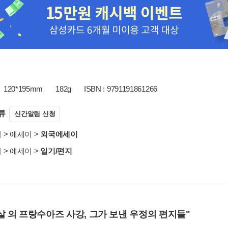
120*195mm
182g
ISBN : 9791191861266
류
신간알림 신청
서
>
에세이
>
외국에세이
서
>
에세이
>
일기/편지
살 의 프랑수아즈 사강, 그가 보낸 우정의 편지들"