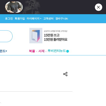
로그인
회원가입
마이페이지
고객센터
장바구니
(0)
투비컨티뉴드
펀드
북플
서재
창작플랫폼
투비컨티뉴드
원