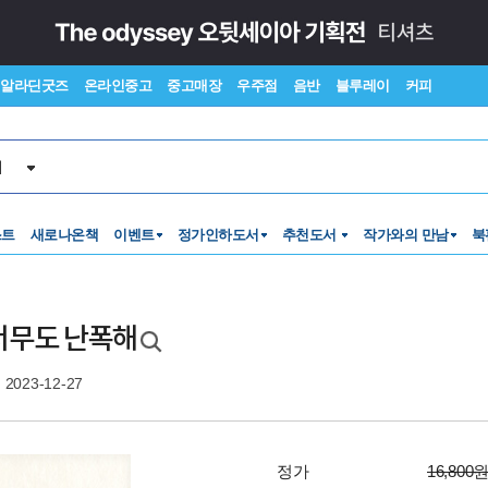
알라딘굿즈
온라인중고
중고매장
우주점
음반
블루레이
커피
서
스트
새로나온책
이벤트
정가인하도서
추천도서
작가와의 만남
북
너무도 난폭해
2023-12-27
정가
16,800