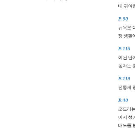
내 귀여
P. 90
뉴욕은 
정 생활
P. 116
이건 단지
동차는 
P. 119
진통제 중
P. 40
오드리는
이지 성
태도를 