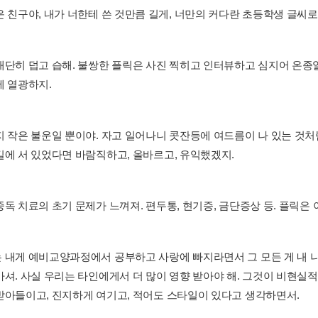
운 친구야, 내가 너한테 쓴 것만큼 길게, 너만의 커다란 초등학생 글씨로
대단히 덥고 습해. 불쌍한 플릭은 사진 찍히고 인터뷰하고 심지어 온종일
에 열광하지.
 작은 불운일 뿐이야. 자고 일어나니 콧잔등에 여드름이 나 있는 것처럼.
길에 서 있었다면 바람직하고, 올바르고, 유익했겠지.
독 치료의 초기 문제가 느껴져. 편두통, 현기증, 금단증상 등. 플릭은 
 내게 예비교양과정에서 공부하고 사랑에 빠지라면서 그 모든 게 내 나
가셔. 사실 우리는 타인에게서 더 많이 영향 받아야 해. 그것이 비현
받아들이고, 진지하게 여기고, 적어도 스타일이 있다고 생각하면서.