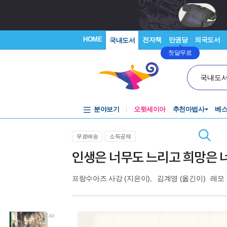
HOME
전자책
만권당
외국도서
국내도서
첫달무료
국내도
분야보기
오뒷세이아
추천마법사
베
무료배송
소득공제
인생은 너무도 느리고 희망은 
프랑수아즈 사강
(지은이),
김계영
(옮긴이)
레모