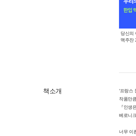
당신의 
맥주잔 2
책소개
‘프랑스 
작품만큼
『인생은
베로니크
너무 이