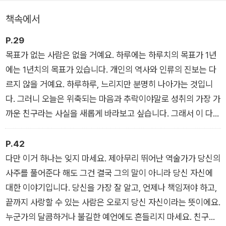
다. “다음 글이 더 궁금해지는 기자”라는 명성에 걸맞게 책과 수
책속에서
련을 통해 얻어낸 인사이트를 단정하고 단단한 문체로 엮어낸다.
스트레스를 영원히 이기는 사람은 없다. 그러나 걱정과 불안을 조
P.29
금 덜어낼 방법만 알아도 인생을 더 가볍게 살 수 있다. 천천히 음
목표가 없는 사람은 없을 거예요. 하루에는 하루치의 목표가 1년
미하듯 읽다 보면 한결 편안해진 표정을 짓게 될 것이다.
에는 1년치의 목표가 있습니다. 개인의 역사와 인류의 진보는 다
르지 않을 거예요. 하루하루, 느리지만 분명히 나아가는 것입니
다. 그러니 오늘은 위축되는 마음과 추락이야말로 성취의 가장 가
까운 친구라는 사실을 새롭게 바라보고 싶습니다. 그래서 이 다음
추락하는 순간에는 조금 더 넓어진 시야로 침착하게 알아채고 싶
습니다. ‘나는 떨어지고 있구나. 다시 바닥을 보겠구나. 바닥을 보
P.42
고 나면 다시 올라갈 수 있겠구나’ 하고요.
다만 이거 하나는 잊지 마세요. 제아무리 뛰어난 역술가가 당신의
기억하기로 해요. 열심히 살아 이루려는 사람만이 좌절합니다. 우
사주를 풀어준다 해도 그건 결국 그의 말이 아니라 당신 자신에
리는 살아 있는 한 멈추지 않기 때문입니다.【느리지만 분명히 당
대한 이야기입니다. 당신을 가장 잘 알고, 언제나 책임져야 하고,
신은 나아가고 있습니다】
끝까지 사랑할 수 있는 사람은 오로지 당신 자신이라는 뜻이에요.
누군가의 달콤하거나 불길한 예언에도 흔들리지 마세요. 친구와