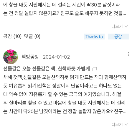
완벽하게 연락을 끊을 수 없을 수도 있습니다. 그러나 최소한의
에 창을 내듯 시원해지는 데 걸리는 시간이 딱30분 남짓이라
리에게 안겨줄 수 있는 한 권의 책이었다.출판사로부터 도서를 제
를 느낄 수 있습니다.
정서적 거리김을 확보하는 방법도 있습니다.물론 인생을 살다보
는 건 정말 놀랍지 않은가요? 친구도 술도 해주지 못하던 것들
공받고 주관적으로 쓴 글입니다.
면 인간관계가 자동적으로 정리되는 순간도 있습니다. 내가 변하
을 산책이 해준 것이었습니다. 누군가는 그렇게 매일 습관을 들이
더보기
는 만큼 상대도 변합니다. ​​출판사로부터 도서를 제공받아 작성한
면 식습관이 바뀌면서 살도 빠진다고 했습니다만...아쉽게도 거기
리뷰입니다
공감 (
10
)
댓글 (0)
까지는 아직 못 미쳤습니다. 여전히 밤의 유혹에 시달리곤 해
요. 붙잡고 있으면 해결될 것 같아서 큰 꿈은 멀리 있지만 작은 목
표는 오늘부터 달성할 수 있습니다. 오늘의 성취들이 하나하나 모
책방꽃방
2024-01-02
메뉴
이면 언젠가 꿈에 닿을 수있을 거예요. 첫 문장을 마무리하면
선물갈은 오늘 선물같은 책, 산책하듯 가볍게
서 찍은 마침표가 마침내마지막 문장에 도달한 것처럼. 그렇
새해 첫책,선물같은 오늘산책하듯 읽게 만드는 책과 함께산책하
게 한 편의 에세이를 완성한 지금 이 순간처럼 말입니다. 완벽
듯 여유롭게 읽기!산책은 정말이지 단점이라고는 하나도 없는
한 글은 아닐 거예요. 하지만 만족합니다. 우리는 같이 시작했
데 약속 없이 자유롭게 할 수 있는 궁극의 여가였습니다. 해결
고, 함께 불안했지만, 이제다음 단계로 나아갈 수 있기 때문입니
의 실마리를 찾을 수 있고 마음에 창을 내듯 시원해지는 데 걸리
다.- P21가까스로 좋은 것들을 찾았다면 기꺼이 곁에 두세요. 가
는 시간이 딱30분 남짓이라는 건 정말 놀랍지 않은가요? 친구
까이 두고 자주 보세요. 자주 경험하고 즐기세요. 그 감각과 취향
도 술도 해주지 못하던 것들을 산책이 해준 것이었습니다. 누군가
과 마음가짐으로, 좋은 것들을 흠뻑 좋아하는 마음 자체로 스스로
더보기
는 그렇게 매일 습관을 들이면 식습관이 바뀌면서 살도 빠진다