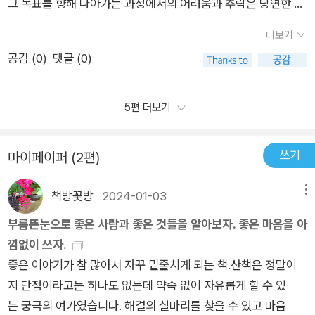
각자의 속도대로 나아가다 보면 목표에는 도달하게 되어있는 것
그 목표를 향해 나아가는 과정에서의 어려움과 추락은 당연한 일
기 해 주고 있었습니다. 어려움을 넘어서는 방법과 많은 위인들의
도 경험이라고 할 수 있습니다. 추락할 때마다 첫 번째보다는 넓
이다. 다른 사람처럼 빨리 달리지 못해서 힘들어하기 보다 조금
이라는 메시지가 강조되고 있습니다. 특히 '위축되는 마음과 추락
이야기들을 전달해 주고 있는데요. 자신의 이야기를 강하게 내보
게 보이고, 세 번째는 더 넓게 보이기 시작합니다.그렇게 도달한
더보기
느리지만 자신에게 알맞은 속도로 나아가고 있음을 기억한다면
이 성취의 가장 가까운 친구'라는 표현은 실패와 어려움을 긍정적
이지도 않고 자연스럽고 편안하게 이야기 하려고 노력했다는 느
바닥은 그냥 바닥이 아니라 다시 일어설 수 있는 발판이 됩니다.
공감 (
0
)
댓글 (0)
자신의 삶이 조금은 가볍지 않을까? 우리는 우리의 습관적인 루
인 시각에서 받아들이는 중요성을 강조하고 있습니다.또한, 자존
낌이 들었습니다. 그래서 편안한 글읽기에 도움이 되었습니다. 인
요즘엔 다른 사람과의 관계를 끊는다는 의미로 손절이라는 단어
틴을 만들어 그것을 지키려고 한다. 유명한 소설가인 무라카미 하
감과 자아에 대한 내용은 많은 독자들이 공감할 수 있는 부분일
생에서의 여유로운 시기가 어찌보면 지금쯤 도래되었다고도 할
를 사용합니다. 자신에게 해가 되는 관계는 손절해야 합니다.입안
루키는 매일 정해진 시간에 일어나 원고지에 글을 적고, 자신의
것입니다. 외부의 평가와 표준에 얽매이지 말고, 자신을 소중히
5편 더보기
수 있을 텐데 아직도 인생의 여유를 찾기 위해서 고군분투하는 모
의 혀처럼 굴고 싶어하는 사람은 경계해야 합니다. 이런 사람들은
삶을 살아간다. 매일매일 정해진 루틴으로 살아가면서 자신의 꾸
여기고 자존하는 것이 얼마나 중요한지를 다시 한 번 생각해보게
습 뒤로 내가 없을 까봐 앞으로도 계속 내 자신을 놓치고 살까봐
듣기에 조은 말, 나를 높여주는 듯한 태도로 천천히 접근합니다.
준함을 믿으며 나아가는 것이다. 글에 하루 종일 메여있는다고 좋
만듭니다. 각종 기준에 따라 자신을 평가하려는 시도는 오히려 불
무섭기도 합니다. 나아지겠지 싶지만 자꾸 걷게 되는 이유도 있겠
쓰기
알면서도 멀리하기가 쉽지 않습니다. 그러는 사이 어떤 관계가 형
마이페이퍼 (2편)
은 글이 나오는 것이 아니다. 자신이 해내지 못하는 일은 과감히
안과 스트레스를 초래할 수 있습니다.마지막 부분에서는 과거에
지만 지금은 한동안 나를 찾기 위한 과정에서 너무 혹사한 까닭에
성되기도 하고 자신도 모르게 의존하는 경향이 생기기도 합니다.
포기할 줄도 알아야 한다. 그리고 무작정 달린다고 다 이룰 수 있
서 답을 찾아보고 성실함과 몰입을 되새기라는 조언이 나오는데,
예전 같은 몸을 유지하지 못하고 있음을 깨닫게 되었습니다. 아직
책방꽃방
2024-01-03
메뉴
관계를 끊는다고 해서 누가 누구를 버리느냐의 문제가 아닙니다.
는 것은 아니다. 한순간도 쉬지 않다 보면 번아웃이 오게 되어 더
이는 현재의 어려움에 직면했을 때 지나온 성공과 노력을 돌아보
도 적당한 나의 삶이라는 것을 찾아내지 못했지만 위안을 받고 생
어떤 관계도 단순치는 않고 관계에 따라 복잡한 단계와 결이 있습
부릅뜬눈으로 좋은 사람과 좋은 것들을 알아보자. 좋은 마음을 아
욱 힘들어지게 된다. 자신의 루틴을 지키면서 잠시 쉬어갈 수 있
며 힘을 내어 새로운 도전에 임하라는 격려와 조언으로 해석될 수
각을 같이하고 도움이 되는 책들은 곁에 두고 자주 들여댜 보면
니다.교묘하게 자신을 도구로 쓰려는 사람도 멀리해야 합니다. 도
낌없이 쓰자.
는 용기가 삶에 필요하다. 언제나 조급함에 마음이 바쁘고 시간이
있습니다.마지막으로, 글의 마무리에서는 지금까지의 노력에 기
좋겠습니다. 저자가 발견한 것처럼 모든 인생은 쉽진 않지만 그렇
구라는 표현에 다양한 의도가 숲어 있습니다. 도구는 필요한 일을
좋은 이야기가 참 많아서 자꾸 밑줄치게 되는 책.산책은 정말이
없어 촉박한 마음을 가지는 사람이라면, 인생에서 여유를 느낄 수
반하여 살아가는 방식에 대한 다양한 시각이 담겨져 있는데, 이는
다고 모두 어렵지는 않다는 것처럼요.
더 십게 하기 위한 것입니다. 일단 자신의 손에 맞게 길들여야 합
지 단점이라고는 하나도 없는데 약속 없이 자유롭게 할 수 있
있는 자신만의 시간을 가져보는 것이 중요하다. 산책하듯 가볍게
독자들에게 자신의 삶을 다시 한 번 돌아보게 하는 좋은 계기가
니다. 이용할 가치가 사라지면 버립니다.상대와 손절한다고 해서
는 궁극의 여가였습니다. 해결의 실마리를 찾을 수 있고 마음
거닐다 보면 그동안 놓친 것을 볼 수 있을 것이다. 그런 여유를 우
될 것입니다. 이 글을 통해 우리는 끊임없이 나아가는 삶의 향기