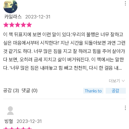
살아가는 모습을 공유한다. 삶을 즐기지 못하고 버티기만 하는 삶
메뉴
에서 벗어나기 위해 필요한 용기와 자신의 속도를 찾는 과정은 독
카일라스
2023-12-31
자들에게 용기를 주는 메시지가 된다.세상은 언제나 돌고 돌아 새
로운 변화를 마주하게 되지만, 이 변화의 속에서도 누구에게나 주
이 책 뒤표지에 보면 이런 말이 있다.​​'우리의 불행은 너무 잘하고
어진 하루는 그 자체로 소중한 순간임을 잊어서는 안 된다. 인생
싶은 마음에서부터 시작한다!' ​​지난 시간을 되돌아보면 과연 그런
은 작은 꿈들이 만들어가는 것이고 작은 꿈들이 쌓여가면서 변화
것 같기도 하다. ​​너무 많은 짐을 지고 잘 하려고 힘을 주어 살아가
와 성장으로 이어진다.하루하루가 모여 삶을 이루듯, 삶은 노력과
다 보면, 오히려 금세 지치고 삶이 버거워진다. ​​이 책에서는 말한
꾸준함이 모여 조금씩 만들어진다. 어느 순간에도 정지되지 않는
다. '너무 많은 짐은 내려놓고 힘 빼고 천천히, 다시 한 걸음 내딛
삶의 흐름 속에서, 자신의 하루를 어떻게 만들어갈지는 우리의 선
을 시간입니다'라고 말이다. ​​그러고 보면 책 선택에 있어서도 실
택과 실천에 달려 있다. 무기력과 휴식은 구별되어야 하며, 고난
더보기
패하지 않으려고 바둥거리고 애쓰거나 너무 골똘하게 생각하며
도 자신을 단단하게 만들지만 때로는 포기할 용기도 필요하다. 산
공감 (
3
)
댓글 (0)
고르면 오히려 만족하지 못하는 경우도 종종 있다. ​​힘을 빼고 부
책은 머리 속의 복잡한 생각을 비워내며 하늘이나 강물을 바라보
담감을 덜었을 때 인생 책을 만나기도 한다. ​​어떤 일을 할 때에도
는 것으로 마음의 여유를 찾을 수 있다.저자는 불안과 스트레스를
마찬가지다. 잘 하려고 하다 보면 오히려 실패하는 경우도 많았
메뉴
느낄 때 몸에서 신호가 오는 것을 경험하며, 그에 대한 대처법을
다. ​​이 책은 '산책하듯 가볍게'라는 제목에 이끌려서 읽어보기로
빙혈
2023-12-31
찾는다. 불안과 걱정을 덜어내면 삶을 가볍게 살 수 있다. 인생의
했다. ​​부담 없이 가벼운 마음으로 산책하듯이 슬슬 읽어나가다가