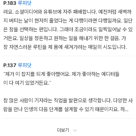
틴이 습관이 되고, 그대로 태도가 되면 타고난 성격을 극복
P.183
루피닷
할 수 있는 만큼의 힘이 생긴다는 말이기도 해요.
려요. 소셜미디어와 유튜브에 자주 패배합니다. 예전처럼 새벽까
지 버티는 날이 현저히 줄었다는 게 다행이라면 다행일까요. 일단
저는 가까스로 찾은 그 바람직한 루틴을 아직 습관으로 만들지
은 잠을 선택하는 편입니다. 그래야 조금이라도 일찍일어날 수 있
는 못했습니다. 밤의 유혹이 너무나 강렬해서 자주 흔들
거든요. 일상을 정돈하고 원하는 일을 해내기 위한 한 걸음. 가
장 자연스러운 루틴을 제 몸에 새겨가려는 매일의 시도입니다.
P.137
루피닷
˝제가 이 잡지를 되게 좋아했어요. 제가 좋아하는 에디터들
이 다 여기 있었거든요.˝
참 많은 사람이 기자라는 직업을 발판으로 생각합니다. 다양한 사
람을 만나 인생의 다음 단계를 설계할 수 있기 때문이지요. 하지
만 누군가는 오로지 기자로서의 삶 자체를 보고 기자가 되기도 합
니다. 펜이 칼보다 강하다는 신념으로 좋은 영향력을 끼치고 싶
더보기
어 기사를 쓰는 기자들 또한 여전히 많지요.