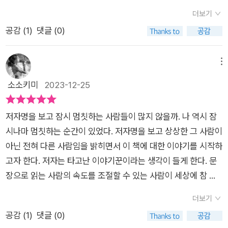
도 줘 볼 생각을 했던가? 이런 배려를 벗에게 마지막으로 했
이다. 인간으로서 가장 원초적인 운동이기도 하다. 산책은 동네한
얻는 듯한 느낌이 들었다.​​처음에는 산책하듯 가볍게 접할 수 있는
충전이 무엇이며 누구나 원하지만 생각보다 어려운 여유로운 마
더보기
던 게 중학생 때였으니 삶이 참 메마르지 않았던가 하고 말입니
바퀴로 골목어귀나 일하는 일터까지 주변을 둘러보며 산책을 한
에세이라고만 생각하고 펼쳐들었는데, 읽어나갈수록 다양한 인
인드로 살아가는 방식이 무엇인지도 함께 표현하고 있어서 읽고
공감 (
1
)
댓글 (0)
다. p137을 보면 똑같은 상황을 다른 관점에서 본 이야기가 나옵
다. 영어권에서는 산책을 짧은 여행이라고 한다. 챕터마다 다 좋
문학을 만날 수 있어서 의미 있었다. 함께 사색에 잠기는 시간을
배우기에는 큰 무리가 없는 책일 것이다. <산책하듯 가볍게> 어
니다. 저자는 애정 표현을 수시로 해 주라고 합니다(p86). 우
았지만 두가지만 꼽으라면 1장 느리지만 당신의 속도로 가고 있
보낼 수 있었다.​​저자는 다양한 방면의 책들을 섭렵하여 우리에게
떤 의미에서 이 책은 철저한 자기계발서로도 볼 수 있지만 현실적
리 한국인들은 구미 사람들에 비해 감정의 소통 기술이 서툰 면이
습니다, 4장 세상은 냉소주의자의 방식으로 돌아가지 않습니다,
메뉴
건네주는 역할을 한다. ​​그래서 이 책을 산책하듯 가벼운 마음으로
요인을 통해 삶에 대해 돌아보며 쉬어가는 의미가 무엇인지를 경
라고 합니다. 아무리 사회적으로 높은 지위에 오르고 돈을 많
5장 우리의 불행은 휴식하지 않는 데서 발생합니다로 보았다. 삶
소소키미
2023-12-25
펼쳐들어 읽어나가면서 나도 모르게 사색으로 빠져들게 되었다. ​​
험해 볼 수 있는 에세이북으로도 와닿을 것이다. 물론 개인마다
이 벌어도 내 주변에 날 진심으로 이해해 줄 사람이 하나도 안 남
이 쳇바퀴돌듯이 같은 생활의 반복이지만 피곤함과 여유가 없는
이 책이 사색의 장을 열어주어 내면의 나 자신과 만나게 해주었
판단의 여지와 주관적인 요소가 분명히 존재하다는 점도 참고하
았다면 그게 다 무슨 소용이겠습니까. 사랑한다는 진짜 내 감정
빡빡한 삶이지만 분명 느리게 가고 있는 내 삶이라고 생각한다.
다.​​​이 책에서는 이야기를 조곤조곤 들려주면서 나에게 조심스럽
며 읽는다면 저자가 말하고자 하는 의도나 방식에 대해서도 더 쉽
저자명을 보고 잠시 멈칫하는 사람들이 많지 않을까. 나 역시 잠
을 제때 표현 못 해서 떠나간 이들을 두고 결국은 후회의 감정
그렇지만 누구의 삶과 비교하지 않고 누구에게 맞추는 시간이 아
게 인문학을 비롯한 각종 지식을 건네주며 생각에 잠기도록 이끌
게 이해할 수 있을 것이다.​<산책하듯 가볍게> 서로 원하는 삶의
시나마 멈칫하는 순간이 있었다. 저자명을 보고 상상한 그 사람이
만 가득하다면 내 삶이 너무도 공허합니다. 저자는 말합니다. 사
닌 나의 시간으로 채워져 돌아가고 있다. 누구에게나 주어진 시간
어준다.​​그냥 그 책들을 부담스럽게 소개하는 것이 아니라, 이 책
방식이나 성공과 행복의 기준은 달라도 때로는 공통적 요인과 누
아닌 전혀 다른 사람임을 밝히면서 이 책에 대한 이야기를 시작하
소한 것도 내가 아끼고 어루만지면 세상에 다시 없는 보석으로 거
을 나는 어떻게 알차게 써볼까 곰곰히 생각했다. 하루하루 지나가
을 읽다 보면 자연스럽게 그 책들을 읽어보고 싶어지게 만든다. ​​
구나 공감하는 형태나 방식을 통해서도 일정한 해답을 찾을 수 있
고자 한다. 저자는 타고난 이야기꾼이라는 생각이 들게 한다. 문
듭날 수 있습니다. 하물며, 원래 내가 다시 보기 힘든, 나에
는 시간은 기다려주지 않고 흘러가버린다. 매일 일어나면 조금의
그 점이 저자만의 장점이라는 생각이 든다. ​​가볍게 산책하는 마음
는 법이다. 책에서도 휴식과 재충전의 가치를 최우선에 두면서 다
장으로 읽는 사람의 속도를 조절할 수 있는 사람이 세상에 참 많
게 꼭 맞는 소중한 사람이었다면 그 회한이 얼마나 크겠습니
묵상 그리고 오늘은 어떻게 살아낼 것인지 생각한다. 샤우팅 넘치
으로 읽어나가다 보면 어느새 사색에 잠겨서 깊은 심연으로 들어
양한 형태로 영위할 수 있는 삶의 자세와 방식에 대해 조언하고
다는 생각이 들었다. 대개 읽는 속도를 조절하는 저자들은 책에
까. 대체 뭣 때문에 망설입니까. 더 나은 사람이 나타날 것 같은가
는 나의 일터에서 중심을 잘잡고 어떻게 일을 할것인가. 완급조절
더보기
가는 시간을 가져볼 수 있으니, 에세이 추천 도서로 이 책을 권하
있는 것이다. 이는 우리 모두가 알고 적용해 봐야 하는 부분이자
빠져들게 하기 때문에 속도가 꽤나 빨라지게 만든다. 순식간에 다
요? 사회 생활 하다 보면 내 생각을 딱부러지게 말하기 어려울 때
잘하는 아줌마로 해야겠다. 4장 세상은 냉소주의자의 방식으로
공감 (
1
)
댓글 (0)
고 싶다. 출판사로부터 도서를 제공받아 솔직하게 작성하였습니
현실적인 문제인 만큼 책에서 저자는 어떤 형태로의 삶의 영위나
읽었다거나 어느 새 책의 마지막을 펼치고 있었다거나 하는 등의
가 대부분입니다. 그래서 애매하게, 최대한 두루뭉술하게 표현하
돌아가지 않는다. 세상만사를 구경꾼의 자세로 보면서 빈정대는