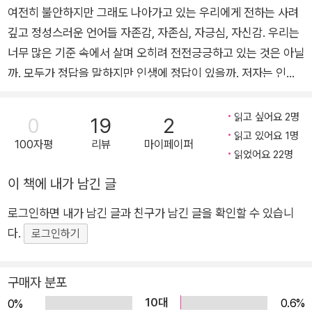
여전히 불안하지만 그래도 나아가고 있는 우리에게 전하는 사려
깊고 정성스러운 언어들 자존감, 자존심, 자긍심, 자신감. 우리는
너무 많은 기준 속에서 살며 오히려 전전긍긍하고 있는 것은 아닐
까. 모두가 정답을 말하지만 인생에 정답이 있을까. 저자는 인생
을 드라마틱하게 바꿀 비법이 있다고 말하지 않는다. 그저 인생이
라는 길을 함께 걷는 동료로서 독자에게 너무 무리하지 않도록 담
읽고 싶어요 2명
0
19
2
담하게 권유한다. ‘여전히 자주 실패하는 삶’을 살지만 그래도 한
읽고 있어요 1명
100자평
리뷰
마이페이퍼
걸음씩 내딛는 우리를 위한 작은 시도들을 찬찬히 소개하면서, 행
읽었어요 22명
여 대단한 누군가의 성공에 미리 좌절하지 말자는 약속을 나누면
이 책에 내가 남긴 글
서. 회사와 가정 그리고 스스로의 문제들로 가득한 세상에서 우리
로그인하면 내가 남긴 글과 친구가 남긴 글을 확인할 수 있습니
에게 필요한 건 정답보다 나만 그런 게 아니었구나, 하는 안심일
다.
지도 모른다. 저자의 성격처럼 사려 깊고 정성스러운 언어들이 당
로그인하기
신을 보듬고, 다시 일으킬 것이다. 지두 크리슈나무르티, 알랭 드
보통 일상에 여백을 더하는 인사이트 “인생은 하나의 불안을 다
구매자 분포
른 불안으로 대체하는 과정으로 보인다.” 알랭 드 보통의 말이다.
10대
0.6%
0%