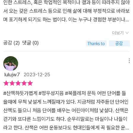
땐 매우 사소하고, 내가 통제할 수 있는 시간부터 가꿔보고 싶어
인한 스트레스, 혹은 학업적인 목적이나 결과 등이 따라주지 않아
면 내가 추해집니다. 손해 보고 물러난다는 생각으로 질척거리
요. 아무리 힘들어도 내일 아침 산책 정도는 할 수 있지 않을까요.
서 오는 갖은 스트레스 등으로 인해 삶에 대해 부정적으로 바라보
면 본인만 더 추해집니다. 저자는 말합니다. "헤어짐이 정답입니
오늘 저녁을 가볍게 먹을 수 있다면. 그래서 약간의 허기를 느끼
며 포기하게 되기도 하는 법이다. 이는 누구나 경험한 부분이나
다." 언제나 그렇지만 답은 간단할수록 그게 정답일 가능성이 높
면서 일찍 잠들 수 있다면. 마침 눈을 떴는데 6시 즈음이라면 혹
이에 대한 명확한 관리나 입장정리, 혹은 변화된 자세를 통해 어
아집니다. 오해가 있으면 조속히 풀어야 합니다. 자칫하면 돌이
더보기
시 새벽을 볼 수 있지 않을까요. 그렇게 시간과 몸이 허락하는 한
떤 마인드로 삶을 영위해야 하는지는 개인마다 다르며 또한 무조
킬 수 없는 관계의 파탄으로 이어지거나, 관계는 관계대로 붕괴하
공감 (
2
)
댓글 (0)
꾸준히 해보자는 말은 할 수 있을 거예요. 그날의 산책처럼, 그 산
건적인 정답이 없다는 점에서도 다소 복잡한 생각이 드는 것도 사
고 나 자신의 마음에도 큰 상처가 날 수 있습니다. 그래서 저자
뜻했던 아침 공기처럼 말이지요. (10쪽)​​인생을 살아가면서 꼭 건
실이다.​이에 책의 저자는 이런 가치 판단의 기준에 있어서 중요한
도 "가벼운 오해라면 적극적인 해명으로 풀어야 한다(p5
져야 할 말들을 잘 뽑아서 초록색 문장으로 담아두었다. ​​또한 저
덕목으로 휴식과 재충전, 그리고 감정과 마음 등의 관리법에 대해
메뉴
0)"고 조언합니다. 그러나 그게 심각한 오해라면, 그래서 말 몇 마
자가 자신의 생각을 함께 담아서 풀어놓았으니, 그 문장들이 더
주문하며 누구나 할 수 있고 변화해야 하는 구체적인 이유와 방식
lulujw7
2023-12-25
디로 간단히 풀기 어렵거나 반대로 불화가 더 크게 번질 가능성까
단단해지고 빛을 내는 것 같다. ​​이 책으로 저자가 추리고 거른 귀
이 무엇인지를 자세히 전하고 있다. <산책하듯 가볍게> 때로는
지 있다면 어떨까요? 이럴 때에는 그냥 아무 말도 말고 상대에
한 문장들을 하나씩 건네받으면서 감탄을 하며 읽어나갔다. ​​책의
내려놓음의 과정을 통해 새로운 가치를 새우거나 변화를 추구해
게 시간을 주라고 합니다. 상대도 (최소한의 말이 통하는 이라
#산책하듯가볍게 #정우성지음 #북플레저 문득 어떤 단어를 들
맨 뒤에는 '인용 도서 목록'을 제시해두었으니, 저자의 인생 책을
나갈 수 있는 법이다. 하지만 사회가 요구하는 인재상이나 사람들
면) 내가 왜 침묵을 지키는지 생각을 해 볼 것입니다. 이 구절
을때에 무척 낯설게 느껴질때가 있다. 지금처럼 자주듣던 단어인
함께 살펴보며 독서 영역을 넓혀갈 수 있겠다. ​​이 책에서 마음에
이 평가하고 공감하는 모습 등으로 인해 자신의 색깔이나 성향 등
을 읽으며 저는, 제가 참 각박하게 살았다는 생각이 새삼 들었습
산책도 들으니 처음 단어를 배우는 어린아이처럼 낯설다. 산책은
드는 문장을 발견하고, 거기에 이어서 그 책들도 만날 수 있도록
을 잃거나 수동적으로 살아가게 되는 우리의 모습에서 이런 가치
니다. 다툼이 생기면 논리로 상대를 제압하려고만 했지, 그의 감
걷기와 또다른 느낌이기도 하다. 순우리말로는 마실이나 나들이
가교 역할을 해준다. ​​이 책도 보고, 인용된 책들도 만나면서 연결
의 경우 생각보다 쉽지 않다는 점도 느낄 것이다. ​이에 책에서도
정이 아물고 난 뒤 차분하게 상황을 정리할 여유를 한 번이라
라고 한다. 산책은 어떤 운동보다도 현대인들에게 꼭 필요한 운동
지어 찾아보면 되겠다. ​​이 책은 읽을수록 많은 지식을 한꺼번에
어떤 형태로 접하며 변화를 추구하거나 진정한 의미의 휴식과 재