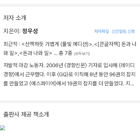
생각해보면 저는 그런 계산이나 사명감도 없었습니다.
저자 소개
˝저는 글을 쓰고 싶었어요. 그래서 여기로 온 거예요. 마음껏 쓰
지은이:
정우성
저자파일
신간알림 신청
고 싶어서.˝
최근작 :
<산책하듯 가볍게 (풀빛 에디션)>
,
<[큰글자책] 돈과 나
와 일>
,
<돈과 나와 일>
… 총 7종
(모두보기)
자발적 마감 노동자. 2006년 〈경향신문〉 기자로 입사해 〈레이디
경향〉에서 근무했다. 이후 〈GQ〉로 이직해 8년 동안 96권의 잡지
를 만들었고 〈에스콰이어〉에서 19권의 잡지를 더 만들었다. 지은
책으로는 《내가 아는 모든 계절은 당신이 알려주었다》, 《단정한
실패》가 있다. 현재는 유튜브 라이프스타일 매거진 〈더파크〉 대
표로 지내며 여전히 읽고 쓰는 삶을 살고 있다.
출판사 제공 책소개