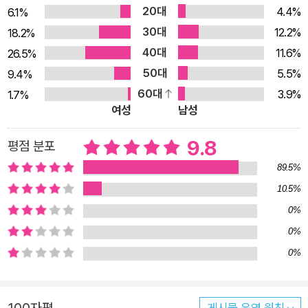
저자는 이 말을 인용하면서 “다채로운 모습으로 엄습하는 불안과
20대
4.4%
6.1%
그때그때 대화하는 방법을 찾아보는 게 어떻겠냐고”라는 해석을
30대
12.2%
18.2%
남긴다. 건조하기까지 한 명사의 문장을 따뜻한 시선으로 바라보
40대
11.6%
26.5%
면서 이렇게 그만의 인사이트를 담는다. 이런 관점은 저자가 직접
50대
5.5%
9.4%
겪은 사례들과 만날 때 더욱 빛을 발하는데, 십수 년을 마감 노동
60대
3.9%
1.7%
자로 살아온 그만의 여정이 보인다. 지두 크리슈나무르티, 에픽테
여성
남성
토스, 마르틴 하이데거 같은 철학자부터, 알랭 드 보통, 한스 로슬
링 같은 명사의 문장들과 버무려진 저자의 이야기가 자신만의 길
9.8
평점 분포
을 가고 있는 우리 모두에게 이정표가 될 것이다. 늦가을 아침 차
89.5%
갑고 산뜻한 공기, 젖은 나뭇잎 냄새 천천히 들이마시고 내뱉는
10.5%
숨 그리고 힘을 뺀 문장들 우연히 아침. 쨍하니 차갑고 산뜻한 공
0%
기가 폐까지 정화해주는 것 같은 11월 늦가을의 아침. 목적이 없
0%
으니 서두를 필요도 없고 아무 데서나 멈춰도 되는 그런 순간. 지
0%
금 우리에게 필요한 것은 그런 시간이 아닐까. 이 책은 우리에게
그런 느낌을 선물하는 책이다. 아무 페이지라도 펼쳐 읽어도 좋고
처음부터 읽어도 된다. 다만 천천히 읽는 것을 권한다. 평이한 언
100자평
게시물 운영 원칙