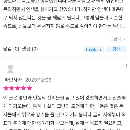
하는 곳들이 많았습니다. 조직안에서는 내 또래는 대부분이 부장
향보다는 속도라고 생각했습니다.다른 사람보다 빨리 취업하고
그런 모습을 보면서 만약 나였다면 그런 결정을 내릴 수 있었을까
급 이상으로의 자리에 있기 때문이다라는 것이 있지만 그들과 지
독립하면서 인생을 살아가고 싶었습니다. 하지만 인생이 마음대
하는 생각이 들었다. 나의 인생이지만 무언가 해내고 싶은 욕심에
금의 나의 상황이 완전히 다름에도 일을 구하고자 하면 선뜻 손을
로 되지 않는다는 것을 곧 깨닫게 됩니다.그렇게 남들과 비슷한
어깨에 힘이 잔뜩 들어가고 그것을 해내지 못해서 좌절하는 순간
내어 주었으면 하는 바램이 들지만 그렇지 않았습니다. 마음을 졸
속도로, 남들보다 뒤쳐지지 않을 속도로 살아가야 한다는 부담감
이 있다. 지금은 아이를 키우고 좋아하는 책을 읽으면서 시간을
이는 것은 예전과는 다르지만 시작은 두렵습니다. ​아마 이 글을
과 강박관념에 사로잡히게 됩니다.물론 그것도 어느 정도 시간이
보내며 나 스스로를 다독여보며 행복을 만들려고 노력하고 있다.
더보기
읽고 있는 당신의 마음속에도 두가지 마음이 충돌하고 있을지 모
지나면 또 깨닫게 됩니다. 남들과 같은 속도로 가지 않아도 된다
나의 삶에서 힘을 빼고 산책하듯 가볍게 나아갈 수 있을까 하는
공감 (
0
)
댓글 (0)
르겠어요. 그렇다면 '나도 한번 해보자'며 자세를 고쳐 앉는 사람
는 것을 인정하고부터 자신만의 속도를 가지려고 합니다.이 인문
의문에, 이 책은 니체, 하이데거, 알랭 드 보통, 소로 등의 말을 인
과 '웃기고 있다'며 다시금 냉소하는 사람. 어쩔 수 없겠지요. 당신
학책 《산책하듯 가볍게》에서도 느리지만 자신의 길을 가라고 합
용하여 나의 삶에 작은 변화를 가져다줄 처방을 해준다. 단순히
의 선택일 뿐입니다만 이거 하나는 꼭 기억하세요. 세상은 도전하
니다. 느려도 분명히 앞으로 나아가고 있다는 것입니다.누구나 인
메뉴
인문학적으로만 다가왔다면 너무나도 어렵게 느꼈을지도 모르지
는 사람, 만드는 사람, 그걸 공개하는 사람을 위해 열린 무대입니
생을 살아가면서 암담했던 시기도 있고 찬란했던 시기도 있습니
하얀사과
2023-12-23
만 저자의 경험과 일상을 빗대어 이야기하고 있어 너무나 수월하
다. 열심히 하는 사람에게는 반드시 성취할 기회가 열릴 거라고
다. 때론 바닥부터 모든 것을 시작해야 하는 상태로 사회와 맞서
게 읽히면서도 많은 생각을 하게 해 준다. 우리는 토끼와 거북이
앞선 위인들이 증언합니다. 다행히, 세상은 냉소주의자의 방식으
야 할 때도 있습니다.많은 사람들이 자신은 가진 것이 없기에 흙
의 경주를 보면서 토끼가 달리기는 빨랐지만 잠시 쉬어가려고 잠
이 글은 명언과 인생의 진리들을 담고 있어 강렬하면서도 진솔하
로 돌아가지 않거든요. <산책하듯 가볍게> P169 중에서 ​저자는
수저라고 합니다. 가진 게 너무 없어서 끝도 없이 추락하기를 반
이 드는 바람에 거북이에게 진 것을 알고 있다. 단순히 둘의 달리
게 다가오는데, 특히나 삶의 고난과 도전에 대한 내용은 많은 독
오랫동안 근무한 곳을 벗어나 <더파크>의 대표를 맡고 있다고
복하기도 합니다.떨어지는 사람에게는 바닥만 보입니다. 추락에
기 속도만을 보면 토끼가 빠르다. 하지만 토끼는 자신의 속도대로
자들에게 위로와 용기를 줄 것으로 기대됩니다.글의 시작부터 목
합니다. 그래서 일까요? 그동안의 고생되었던 일상들을 놓치고
는 익숙해질 틈도 없고 경주마처럼 좁은 시야로 달리기만 하던 사
달렸고, 거북이도 느리지만 자신의 속도로 달려간 것이다. 결국
표와 추락에 대한 이야기가 나오는데, 삶에는 목표가 필요하고,
있던 일들을 산책을 통해 자유를 느꼈다는 것을 아주 자세히 이야
람이라 떨어질 때도 주위가 보이지 않습니다.그런데 추락과 절망