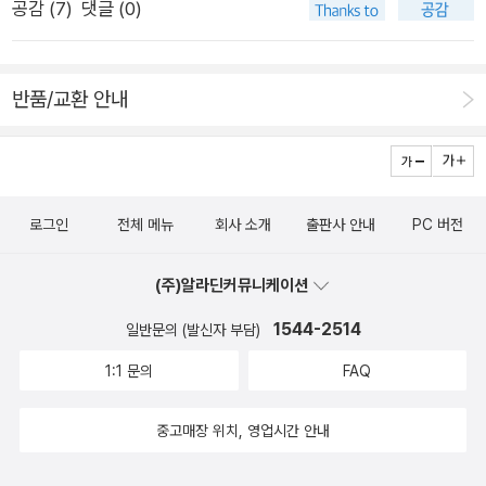
를 정의하세요. 사람도 마찬가지입니다. 좋은 사람에게,소중한 사
공감 (
7
)
댓글 (0)
고 했습니다만....- P8그렇다고 포기해야 할까요? 혹시 인생은 좋
람에게 그렇게 하세요. 맘껏 사랑하고 가꾸면서 표현하는 겁니
은 습관 하나를몸에 익히기 위해 도전과 실패를 거듭하는 과정
다. 좋은 것들이 귀한 만큼 좋은 마음도 귀합니다.그런 마음을 제
이 아닐까요?그렇게 매일 조금씩 나은 사람이 될 수 있다면 언젠
대로 쓸 줄 아는 사람이 귀한 사람이에요. 부정보다 긍정, 욕보
반품/교환 안내
가 내 마음저 안에 있는 작은 꿈 하나를 이룰 수 있지 않을까
다 칭찬, 야유보다 환호로.싫어하기만 하면서 쉬워지지 마세
요? 어제 밤에도 실패했고 오늘 아침도 피곤하지만 북극성 같
요. 부정적인 마음으로 흔한 사람이 되지도 마세요. 부릅뜬눈으
은 하루의경험을 몇 개나 갖고 있습니다. 여기가 어디인지 어디
로 좋은 사람과 좋은 것들을 알아보세요. 좋은 마음을 아낌없
를 향해야 하는지도 알 수 없는 망망대해에서도 그날 아침의 산뜻
이 쓰세요. 모쪼록, 어려워도, 주변을 좋은 것들로 채우려고 해보
로그인
전체 메뉴
회사 소개
출판사 안내
PC 버전
함을 기억하면서 내일을 기약할 수 있어요. 그렇게 생각하면 또얼
세요. 싫은 게 너무 많아서 흔해빠진 세상에서 스스로를 소중하
마나 다행인가요.- P9
게 가꿔가는 거의유일하게 효과적인 방법이에요.- P53
(주)알라딘커뮤니케이션
1544-2514
일반문의 (발신자 부담)
1:1 문의
FAQ
중고매장 위치, 영업시간 안내