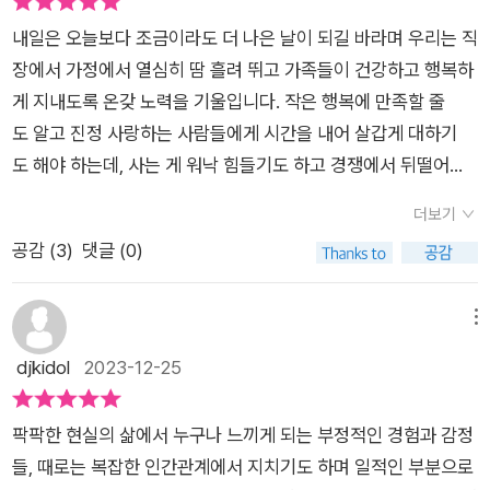
여정에서 중요한 것은 끊임없이 나아가는 것이다. 급할 필요 없이
마음에 훅 와닿는 부분이 있다면 그것으로 족하다는 생각이 들었
조금은 느리지만 자신에게 알맞은 속도로 나아간다면 목표에 도
내일은 오늘보다 조금이라도 더 나은 날이 되길 바라며 우리는 직
다. ​​과연 어떤 글을 만나게 될지, 산책하는 마음으로 이 책 《산책
달하는 것이다. 조금만 바꿔도 인생이 가벼워진다. 작은 습관의
장에서 가정에서 열심히 땀 흘려 뛰고 가족들이 건강하고 행복하
하듯 가볍게》를 펼쳐보게 되었다.​​​정우성.2006년 <경향신문>
변화가 큰 효과를 가져올 수 있다.출판사에서 도서 협찬을 받았습
게 지내도록 온갖 노력을 기울입니다. 작은 행복에 만족할 줄
기자로 입사해 <레이디경향>에서 근무했다. 이후 <GQ>로 이
니다. 하지만 개인의 주관적인 견해로 작성하였습니다.
도 알고 진정 사랑하는 사람들에게 시간을 내어 살갑게 대하기
직해 8년 동안 6권의 잡지를 만들었고 <에스콰이어>에서 19권
도 해야 하는데, 사는 게 워낙 힘들기도 하고 경쟁에서 뒤떨어지
의 잡지를 더 만들었다.지은 책으로는 《내가 아는 모든 계절은 당
면 안 된다는 공연한 강박 때문에, 정작 소중한 것을 놓치는 게 아
신이 알려주었다》, 《단정한 실패》가 있다.현재는 유튜브 라이프
더보기
닌지 불안감이 엄습하기도 합니다. 나는 아직 그(그녀)에 대
스타일 매거진 <더파크> 대표로 지내며 여전히 읽고 쓰는 삶을
공감 (
3
)
댓글 (0)
한 감정이 남았습니다. 가능하면 그 좋았던 시절로 돌아가서 같
살고 있다. (책날개 중에서 저자 소개 전문)​​이 책은 총 5장으로 구
이 더 추억도 쌓아가고 알콩달콩 감정도 나눠 갔으면 좋겠습니
성된다. 프롤로그 '산책하듯 가볍게'를 시작으로, 1장 '느리지만
다. 하지만 그(그녀)의 반응은 냉랭합니다. 혹은 데면데면합니
메뉴
당신의 속도로 가고 있습니다', 2장 '살아 있는 한 여행은 끝나지
다. 저자는 말합니다. "변할 사람 같았으면 벌써 변했습니다.(p2
djkidol
2023-12-25
않고 우리는 또 누군가를 만나게 될 거예요', 3장 '꾸준함 속에 쌓
2)" 아마 나 역시, 이렇게 돌아서 버린 상대의 상태를 벌써 알
이는 것, 언젠가 빛날 거라 믿는 것', 4장 '세상은 냉소주의자의 방
고 있었겠습니다. 그런데도 미련을 놓지 않는 건, 나 혼자 아직 감
식으로 돌아가지 않습니다', 5장 '우리의 불행은 휴식하지 않는 데
팍팍한 현실의 삶에서 누구나 느끼게 되는 부정적인 경험과 감정
정을 유지 중인 게 억울하기도 하고 불공평하다는 생각이 들어 뻔
서 발생합니다'로 나뉜다. ​​​인생도 시간도 너무 어렵습니다. 그럴
들, 때로는 복잡한 인간관계에서 지치기도 하며 일적인 부분으로
한 현실에 애써 눈을 감는 중인지도 모릅니다. 이 상태가 계속되