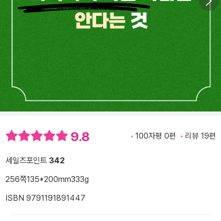
9.8
100자평 0편
리뷰 19편
세일즈포인트
342
256쪽
135*200mm
333g
ISBN 9791191891447