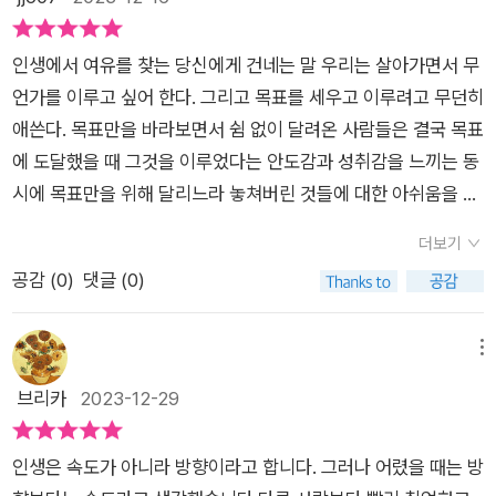
기보다는 희망과 긍정으로 마음을 다듬고 주변에도 좋은 영향
어보려고 합니다. 대체로 걷고 때로는 달리고 지치면 쉬면서 가볼
고 걷게 되었습니다. 차가 없는 것도 걸을 수 밖에 없는 이유였고
잘해냈다라는 위로를 저자는 건넨다. 특히 마지막 부분의 휴식에
을 끼치는 게, 소중한 생을 부여받은 인간으로서 부끄럽지 않
생각입니다. 아직 이렇다 할 성공을 거두지는 못했지만 포기하지
마음을 두고 싶은 마음이 들어 걷게 되었던 시기였습니다. 그 시
대한 것이 마음을 사로잡았는데, 진정한 휴식은 시간을 내어 며칠
인생에서 여유를 찾는 당신에게 건네는 말 우리는 살아가면서 무
게 한 세상 살다 가는 길이 아닐까 생각합니다.
도 않으려고 합니다. 인문학을 산책했고, 하루하루 성실히 나의
기가 지나도 현재의 상태가 아주 좋은 상태라고는 할 수 없지만
을 쉬는 것이 아니라는 것이다. 잠깐, 찰나의 순간, 그 순간들이
언가를 이루고 싶어 한다. 그리고 목표를 세우고 이루려고 무던히
삶을 살며 책으로써 마음의 여유를 찾는다. 이런저런 많은 생각이
걷는것의 중요성은 함께 공유하는 마음에 글을 쓰게 되었습니다.
우리에게 진짜 휴식을 가져다 준다고 한다.책 제목처럼 산책하듯
애쓴다. 목표만을 바라보면서 쉼 없이 달려온 사람들은 결국 목표
들때는 오히려 책을 읽으며 쓸데없는 생각을 덜어내고 다른 것으
<산책하듯 가볍게> 인생을 살아가면 얼마나 좋을까요?​시스템
가볍게 읽기 좋은 책이었다. 산책할 때 우리가 속도를 내지 않는
에 도달했을 때 그것을 이루었다는 안도감과 성취감을 느끼는 동
로 채워넣는다. 삶의 우선순위가 무엇인가 무엇에 중점을 두고있
은 안락하고 사회는 거대했습니다. 나는 가진게 없었습니다. 그걸
것처럼 이 책은 결코 속도를 내어가며 읽을 책이 아니다. 아주 천
시에 목표만을 위해 달리느라 놓쳐버린 것들에 대한 아쉬움을 느
나 생각해보았다.
매 순간 깨닫는 거지요. 너무 가진게 없어서, 어떤 날은 바닥이 아
천히 여기저기 둘러보면서 빠르게 지나치느라 보지 못했을 것들
낀다. 얼마 전 개인적으로 좋아하는 배우가 최근에 영화를 찍고
니라 구멍 같았습니다.끝도 없이 추락하는 것 같았습니다. 그런
더보기
을 보며 지나가는 시간을 제공해 준다. 내가 읽은 책의 장르가 중
유퀴즈에 나온 영상을 본 적이 있다. 자신이 하는 연기가 좋았고
날은 차라리 바닥을 치기를 기다렸습니다. 일단 땅에 바닥이 닿으
공감 (
0
)
댓글 (0)
요한 게 아니라 책의 속도가 중요하고 느껴진다는 것을 이 책을
연기를 위해서 쉼 없이 달려오다 보니 어느새 여우주연상까지 거
면 주변을 돌아 볼 수 있거든요. 그러고나서야 자신을 볼 수 있을
읽으면서 느끼게 되었다. 책 속의 느린 시간을 누려보고 싶은 사
머쥐는 영광까지 얻었던 그 순간, 행복하지 않았다고 한다. 자신
것 같았습니다. 떨어지는 중에는 아무것도 할 수 없잖아요. <산
람이라면 이 책을 추천하고 싶다.
이 좋아하는 연기를 했지만 달려온 인생에서 연기만 남아있을 뿐
메뉴
책하듯 가볍게> P29~30 중에서 ​새로운 일을 준비해야만 했습
인간으로서의 자신이 없었다고 한다. 그래서 그녀는 쉼을 택했다
브리카
2023-12-29
니다. 일을 시작하는 것도 이제는 나.이.탓이라는 세글자로 쉽지
고 한다. 쉼을 택하면서 연기를 해야 하는 순간에 다시 영화를 찍
않습니다. 40대 후반의 나이가 사회에서 사장되어야 하는 나이
었다고 한다. 단순하게 보면 너무 오래 달려 쉬었다고 볼 수도 있
인가 싶을 정도로 새로운 일을 하기 위해서는 많은 나이임에 거부
​인생은 속도가 아니라 방향이라고 합니다. 그러나 어렸을 때는 방
지만 스스로 자신의 삶에서 행복하고 싶어서 결정을 내린 것이다.