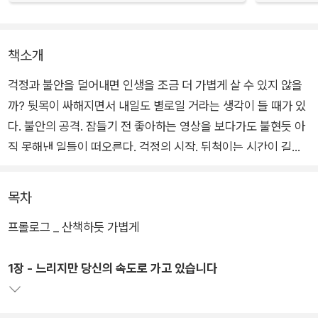
책소개
걱정과 불안을 덜어내면 인생을 조금 더 가볍게 살 수 있지 않을
까? 뒷목이 싸해지면서 내일도 별로일 거라는 생각이 들 때가 있
다. 불안의 공격. 잠들기 전 좋아하는 영상을 보다가도 불현듯 아
직 못해낸 일들이 떠오른다. 걱정의 시작. 뒤척이는 시간이 길어
지고 어느새 무거운 몸을 이끌고 하루를 시작해야 할 시간. 잘못
된 루틴의 반복. 이 모든 건 어쩌면 오늘을 살아내는 우리 모두의
목차
모습이 아닐까.
프롤로그 _ 산책하듯 가볍게
<GQ>, <에스콰이어> 출신 기자이자, 라이프스타일 매거진 유
1장 - 느리지만 당신의 속도로 가고 있습니다
튜브 채널 <더 파크>의 정우성 작가 역시 ‘아프지 않으면 쉬지도
못하는 생활’을 십수 년 반복했다. 이 책은 그가 그 과정에서 어떻
게 걱정과 불안을 덜고 자신을 보호해왔는지에 대한 내용을 담았