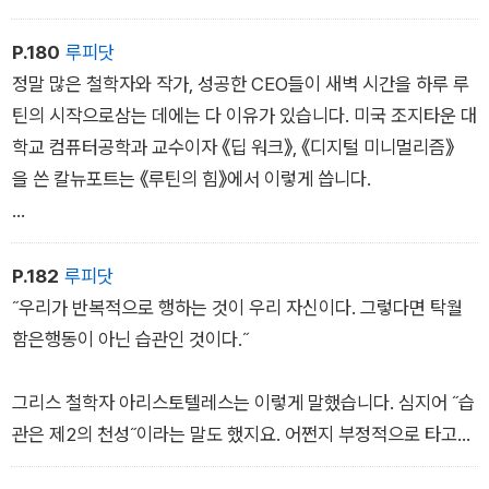
을 위해 열린 무대입니다. 열심히 하는 사람에게는 반드시 성취
할 기회가 열릴 거라고 앞선 위인들이 증언합니다. 다행히, 세상
P.180
루피닷
은 냉소주의자의 방식으로 돌아가지 않거든요.
정말 많은 철학자와 작가, 성공한 CEO들이 새벽 시간을 하루 루
틴의 시작으로삼는 데에는 다 이유가 있습니다. 미국 조지타운 대
학교 컴퓨터공학과 교수이자 《딥 워크》, 《디지털 미니멀리즘》
을 쓴 칼뉴포트는 《루틴의 힘》에서 이렇게 씁니다.
매일매일 1시간이든 2시간이든 방해받지 않고 작업에 몰입할 수
있는 ‘집중 시간대‘를 설정하고 이 시간 동안에는 절대로 딴짓을
P.182
루피닷
하지 않도록 주의를 기울이는 것이 중요합니다. 이 과정을 반복하
˝우리가 반복적으로 행하는 것이 우리 자신이다. 그렇다면 탁월
여 루틴으로 확립하면 날이 갈수록 몰입도가 커지고, 집중시간
함은행동이 아닌 습관인 것이다.˝
도 수월하게 늘려나갈 수 있습니다.
그리스 철학자 아리스토텔레스는 이렇게 말했습니다. 심지어 ˝습
관은 제2의 천성˝이라는 말도 했지요. 어쩐지 부정적으로 타고
난 천성이 있더라도 좋은 습관으로 극복할 수 있다는뜻입니다. 루