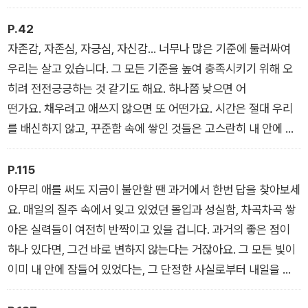
함께일 때나 외롭고 불안할 때도 마찬가지입니다. 아무리 힘든 하
루였어도, 사나운 일진으로 기진맥진한 하루라도 마침내 돌아와
P.42
스스로 쉴 수 있는 사람은 당신 자신뿐이기 때문입니다.
자존감, 자존심, 자긍심, 자신감… 너무나 많은 기준에 둘러싸여
【당신을 끝까지 사랑할 수 있는 사람은 당신뿐입니다】
우리는 살고 있습니다. 그 모든 기준을 높여 충족시키기 위해 오
히려 전전긍긍하는 것 같기도 해요. 하나쯤 낮으면 어
떤가요. 채우려고 애쓰지 않으면 또 어떤가요. 시간은 절대 우리
를 배신하지 않고, 꾸준함 속에 쌓인 것들은 고스란히 내 안에 있
습니다. 그러니 해보는 수밖에요. 스스로를 배신하지 않기 위해.
언젠가 빛날 거라는 사실 하나만을 믿으면서.
P.115
【언젠가 빛날 거라는 마음 하나만을 믿으면서】
아무리 애를 써도 지금이 불안할 땐 과거에서 한번 답을 찾아보세
요. 매일의 질주 속에서 잊고 있었던 몰입과 성실함, 차곡차곡 쌓
아온 실력들이 여전히 반짝이고 있을 겁니다. 과거의 좋은 점이
하나 있다면, 그건 바로 변하지 않는다는 거잖아요. 그 모든 빛이
이미 내 안에 잠들어 있었다는, 그 단정한 사실로부터 내일을 살
아가기 위한 힘을 얻는 겁니다.