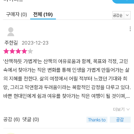
구매자 (0)
전체 (19)
메뉴
주한길
2023-12-23
'산책하듯 가볍게'는 산책의 여유로움과 함께, 목표와 걱정, 고민
속에서 찾아가는 작은 변화를 통해 인생을 가볍게 만들어가는 삶
의 지혜를 전한다. 삶의 여정에서 어릴 적부터 느꼈던 기대와 희
망, 그리고 막연함과 두려움이라는 복합적인 감정을 다루고 있다.
바쁜 현대인에게 쉼과 여유를 찾아가는 작은 여행이 될 것이며,
인생의 가벼움을 찾아가고 싶은 이에게 길잡이가 되어준다.어릴
더보기
적부터 마주하게 된 기대와 희망, 그리고 삶의 막연함과 두려움은
공감 (
6
)
댓글 (0)
모두가 겪는 보편적인 감정이다. 저자는 나이가 들면서도 기대와
희망을 잃지 않고, 실패와 아픔을 극복하며 자신만의 속도로 삶을