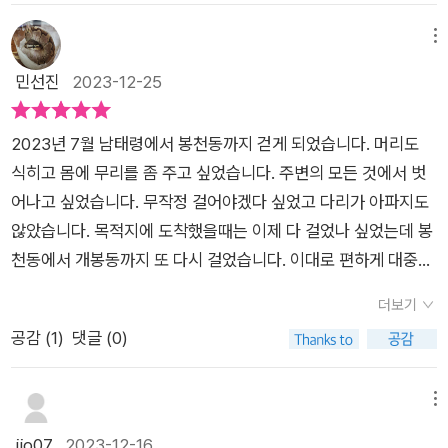
다
자세, 그리고 변화된 생각과 행동력 등을 주문하고 있는지, 이에
평으로 말이다. 하지만 이 책의 저자는 좀 남다른 속도를 갖게 만
는 게 상책이라고 생각들 합니다. 그런데 매사가 이런 식이면 결
자세를 가리킨다.(네이버발췌) 냉소주의, 이기주의, 개인주의나
대해 접하며 스스로를 위한 방향으로 사용해 보는 것도 좋을 것이
든다. 문장을 읽는 내내 시간과 공간이 너무나도 천천히 흐르는
메뉴
국 누구한테도 신뢰를 못 쌓을 수 있습니다. 듣기는 싫어도 저 사
나르시시즘으로 사는 사람은 주변을 보지않고 시기와 질투로 비
다. 가벼운 마음으로 읽으며 배움의 가치로 승화해 볼 수 있는 가
것을 느낄 수 있었다. 처음에는 낯설어서 그 느려지는 시간과 공
민선진
2023-12-25
람은 겉과 속이 다르지는 않다, 이런 믿음이 어느 순간 세평의 대
관적인 생각들로 첨철되어 있기도 하다. 매사 긍정적으로 받아들
이드북, 함께 접하며 판단해 보자. ​
간 안에서 삐걱대는 자신을 발견하겠지만, 이내 곧 적응하고 만
세가 되게 해야 합니다. 그래서 영어 속담에 "정직이 최상의 책
이기 보다는 모든것에 불평과 불만이 내재되어있다. 요즘의 냉소
다. 이 천천히 흐르는 시간과 공간이 몹시 마음에 들기 때문이다.
략"이라는 말이 있죠. 책략과 정직은 서로 전혀 맞지 않는 관계인
주의는 무언가를 시도해보지도 않으면서 멀찍이 떨어져서 남들
2023년 7월 남태령에서 봉천동까지 걷게 되었습니다. 머리도
저자가 말하고자 하는 '산책하듯 가볍게'는 우리의 일상에 대한
데도 말입니다. 최고단수의 속임수, 처세술은 아예 속과 겉이 같
이 일궈낸 것을 비아냥대거나 우습게 여기거나 무시하며 평가로
식히고 몸에 무리를 좀 주고 싶었습니다. 주변의 모든 것에서 벗
이야기를 담고 있다. 나에 대한 이야기, 나와 관련된 누군가의 이
은 일관된 솔직함이라는 게, 사실 경험이 많이 쌓이고 쌓여야 이
일축한다. 정작 냉소주의를 가지고 있는 이는 아무것도 하지 않으
어나고 싶었습니다. 무작정 걸어야겠다 싶었고 다리가 아파지도
야기 등으로 말이다. 한번쯤 우리가 고민해봤을 법한 주제들이 느
를 수 있는 깨달음 아니겠나 생각합니다. 사는 것 자체가 고난
면서 평가만 하는 사람이라는 것이다. 냉소주의와 냉철함은 틀리
않았습니다. 목적지에 도착했을때는 이제 다 걸었나 싶었는데 봉
린 속도로 우리를 지나쳐간다. 나 자신이 지금 나아가지 않는다고
의 연속입니다. 석가모니는 사고(四苦) 중 하나로(어쩌면, 으뜸
고, 개인주의와 자신감은 틀리며, 나르시시즘과 자존감도 틀리다.
천동에서 개봉동까지 또 다시 걸었습니다. 이대로 편하게 대중교
남들과는 다른 속도일거라고 걱정하는 것 역시, 우리는 나아가고
가는 괴로움으로) 태어남을 꼽았습니다. 생명의 탄생은 무엇보
인생에서 내가 이루고자 하는 것을 다 이루고 살 수 없으며, 욕심
통을 타고 이동하는 것은 마음에 들지 않았습니다. 걷고 또 걸으
있는 중이라는 위로를 건넨다. 생각해보면 그렇다. 열심히 뭔가를
더보기
다 큰 축복인데 그는 태어남이야말로 모든 고난의 시작이라고 갈
부린다고 다 얻을 수 없다. 영국작가인 오스카 와일드는 A cynic i
면서 무슨 생각을 하였을까요? 가족에 대한 생각 지금의 주변에
하고 있으니 무너지기도 하고, 때로는 앞으로 치고 나가기도 하는
공감 (
1
)
댓글 (0)
파한 것입니다. 생이 그 시초점부터 괴로움이라면, 우리가 일상에
s a man who knows the price of everything, and the valu
대한 생각 불편하게 했던 행동들에 대한 감정 원인을 파악하고자
것이다. 아무것도 하지 않고 멈춰있었다면 불가능한 일들이다. 인
서 겪는 이런저런 괴로움은 딱히 억울할 것도 한맺힐 것도 없
e of nothing(냉소주의자는 모든 것의 가격을 알지만 가치는 모
하는 마음이 함께 였습니다. 시원하게 걷다 보니 어느샌가 도착하
간관계에 있어서도 불필요한 인간관계에 대한 이해가 필요하다
지 않겠습니까? 따지고 보면 좋은 날이 더 많지 않았냐고 저자
르는 사람이다). 라고 말했다. 뒷짐지고 나몰라라하는 사람이 되
였습니다. 온몸이 쑤시고 아프다 싶을 정도로 걸었다고 생각했는
메뉴
고 말하고 있다. 어느 순간 '손절'한 사람들을 떠올려보면 그 나름
는 말합니다. 불평불만으로 이 아깝고 유한한 생을 무익하게 채우
지 말자. P.127일단 여기까지는 알겠으니 하루하루 산책하듯 걸
데 그 다음날도 나가야 하는 일이 있으면 걷는 것을 마다하지 않
jjo07
2023-12-16
의 이유가 다 있었다. 그들에 대한 인연이 아쉬운 것보다는 내심