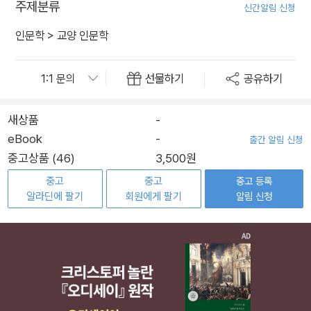
주제분류
신간알림 신청
인문학
>
교양 인문학
선물하기
공유하기
새상품
-
eBook
-
출간 알림 신청
중고상품 (46)
3,500원
중고
중고
중고 등록
알라딘에 팔기
회원에게 팔기
알림 신청