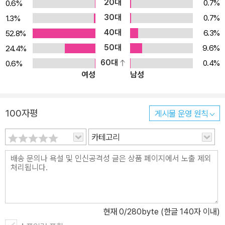
20대
0.7%
0.6%
30대
0.7%
1.3%
40대
6.3%
52.8%
50대
9.6%
24.4%
60대
0.4%
0.6%
여성
남성
100자평
게시물 운영 원칙
카테고리
현재
0
/280byte (한글 140자 이내)