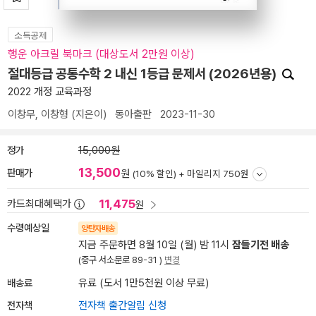
소득공제
행운 아크릴 북마크 (대상도서 2만원 이상)
절대등급 공통수학 2 내신 1등급 문제서 (2026년용)
2022 개정 교육과정
이창무
,
이창형
(지은이)
동아출판
2023-11-30
정가
15,000원
13,500
판매가
원
(10% 할인) +
마일리지 750원
11,475
카드최대혜택가
원
수령예상일
양탄자배송
지금 주문하면 8월 10일 (월) 밤 11시
잠들기전 배송
(중구 서소문로 89-31 )
변경
배송료
유료 (도서 1만5천원 이상 무료)
전자책
전자책 출간알림 신청