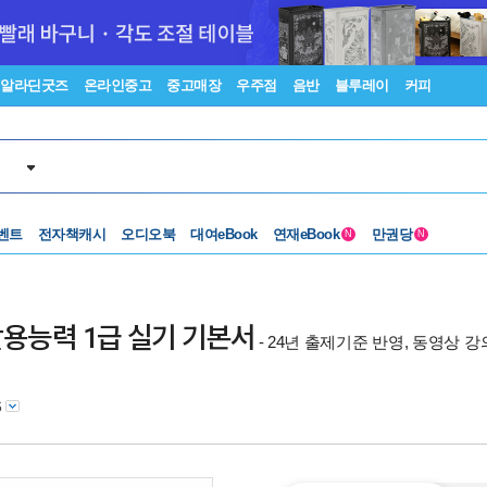
알라딘굿즈
온라인중고
중고매장
우주점
음반
블루레이
커피
벤트
전자책캐시
오디오북
대여eBook
연재eBook
만권당
N
N
터활용능력 1급 실기 기본서
- 24년 출제기준 반영, 동영상 
6