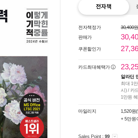
전자책
전자책정가
30,400
30,4
판매가
27,3
쿠폰할인가
23,2
카드최대혜택가
알라딘 
최대 1만
시) / 
종이
1만원 
미리
입니
마일리지
1,520원(
+ 5만원
Sales Point :
99