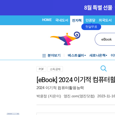
HOME
국내도서
만권당
외국도서
전자책
첫달무료
eBook
분야보기
베스트셀러
새로나온책
이
PDF
소득공제
[eBook] 2024 이기적 컴퓨
2024 이기적 컴퓨터활용능력
박윤정
(지은이)
영진.com(영진닷컴)
2023-11-1