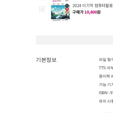
2024 이기적 컴퓨터활
구매가
10,400
원
기본정보
파일 형식 
TTS 여
종이책 페
가능 기기
ISBN : 
유의 사항