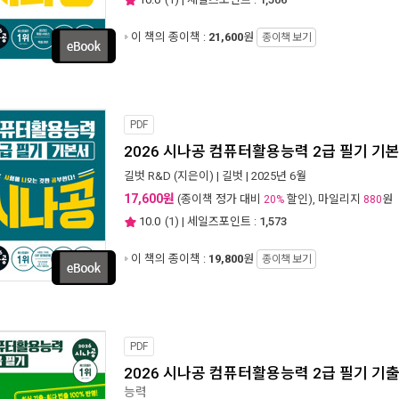
이 책의 종이책 :
21,600
원
종이책 보기
PDF
2026 시나공 컴퓨터활용능력 2급 필기 기
길벗 R&D
(지은이) |
길벗
| 2025년 6월
17,600원
(종이책 정가 대비
할인), 마일리지
원
20%
880
10.0
(
1
) | 세일즈포인트 :
1,573
이 책의 종이책 :
19,800
원
종이책 보기
PDF
2026 시나공 컴퓨터활용능력 2급 필기 기
능력