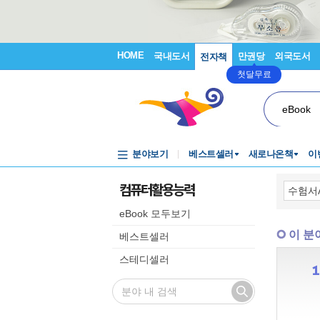
HOME
국내도서
만권당
외국도서
전자책
첫달무료
eBook
분야보기
베스트셀러
새로나온책
이
컴퓨터활용능력
eBook 모두보기
이 분
베스트셀러
스테디셀러