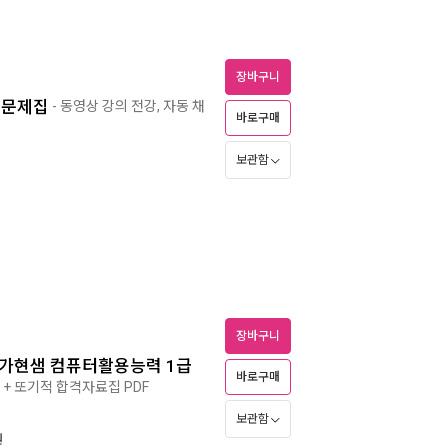
장바구니
출문제집
- 동영상 강의 전강, 자동 채
바로구매
보관함
장바구니
아가현샘 컴퓨터활용능력 1급
바로구매
 + 또기적 합격자료집 PDF
보관함
원