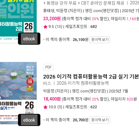
20
+ 동영상 강의 무료 + CBT 온라인 문제집 제공
ㅣ
홍태성
,
박윤정
(지은이) |
영진.com(영진닷컴)
| 2025년 7
23,200원
(종이책 정가 대비
할인), 마일리지
20%
1,160
9.5
(
13
) | 세일즈포인트 :
682
이 책의 종이책 :
26,100
원
종이책 보기
PDF
2026 이기적 컴퓨터활용능력 2급 실기 기
2026 이기적 컴퓨터활용능력
비스
ㅣ
박윤정
(지은이) |
영진.com(영진닷컴)
| 2025년 7월
18,400원
(종이책 정가 대비
할인), 마일리지
원
20%
920
10.0
(
5
) | 세일즈포인트 :
622
이 책의 종이책 :
20,700
원
종이책 보기