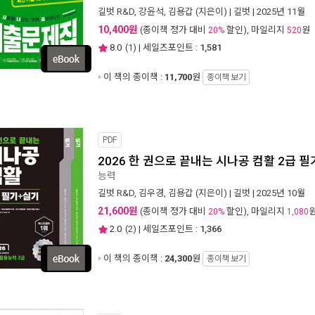
길벗 R&D
,
강윤석
,
김용갑
(지은이) |
길벗
| 2025년 11월
10,400원
(종이책 정가 대비
할인), 마일리지
원
20%
520
8.0
(
1
) | 세일즈포인트 :
1,581
이 책의 종이책 :
11,700
원
종이책 보기
PDF
2026 한 권으로 끝내는 시나공 컴활 2급 
능력
길벗 R&D
,
김우경
,
김용갑
(지은이) |
길벗
| 2025년 10월
21,600원
(종이책 정가 대비
할인), 마일리지
20%
1,080
2.0
(
2
) | 세일즈포인트 :
1,366
이 책의 종이책 :
24,300
원
종이책 보기