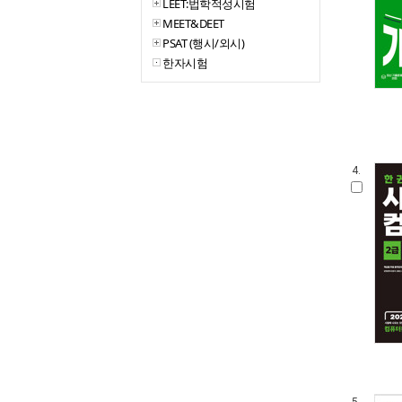
LEET:법학적성시험
MEET&DEET
PSAT (행시/외시)
한자시험
4.