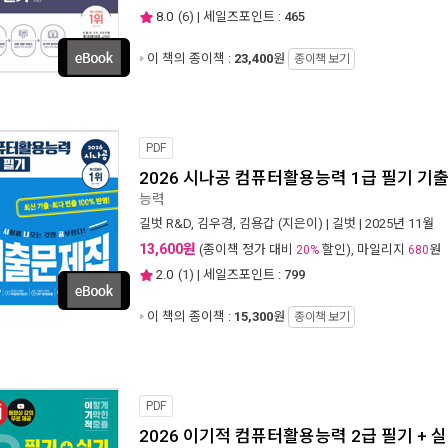
8.0
(
6
) | 세일즈포인트 :
465
이 책의 종이책 :
23,400
원
종이책 보기
PDF
2026 시나공 컴퓨터활용능력 1급 필기 기
능력
길벗 R&D
,
김우경
,
김용갑
(지은이) |
길벗
| 2025년 11월
13,600원
(종이책 정가 대비
할인), 마일리지
원
20%
680
2.0
(
1
) | 세일즈포인트 :
799
이 책의 종이책 :
15,300
원
종이책 보기
PDF
2026 이기적 컴퓨터활용능력 2급 필기 + 