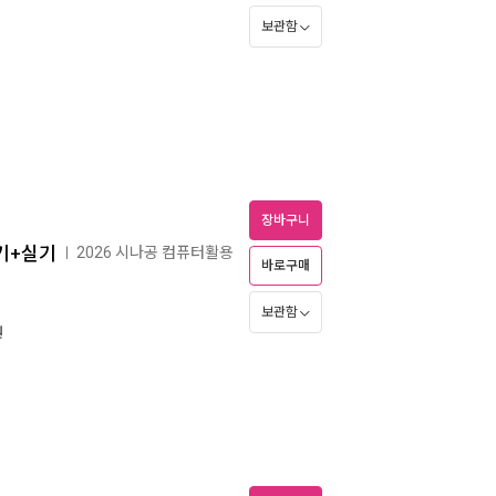
보관함
장바구니
필기+실기
2026 시나공 컴퓨터활용
ㅣ
바로구매
보관함
원