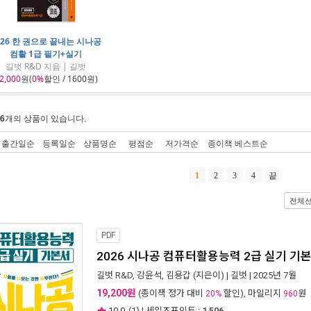
026 한 권으로 끝내는 시나공
컴활 1급 필기+실기
길벗 R&D 지음 | 길벗
2,000
원(
0%
할인 / 1600원)
6
개의 상품이 있습니다.
출간일순
등록일순
상품명순
평점순
저가격순
종이책 베스트순
1
2
3
4
끝
전체
PDF
2026 시나공 컴퓨터활용능력 2급 실기 기
길벗 R&D
,
강윤석
,
김용갑
(지은이) |
길벗
| 2025년 7월
19,200원
(종이책 정가 대비
할인), 마일리지
원
20%
960
10.0
(
1
) | 세일즈포인트 :
1,506