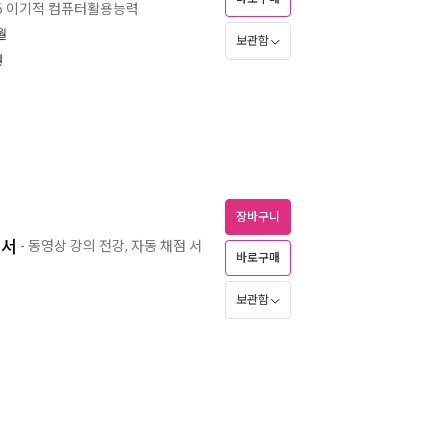
26 이기적 컴퓨터활용능력
월
보관함
원
장바구니
본서
- 동영상 강의 전강, 자동 채점 서
바로구매
보관함