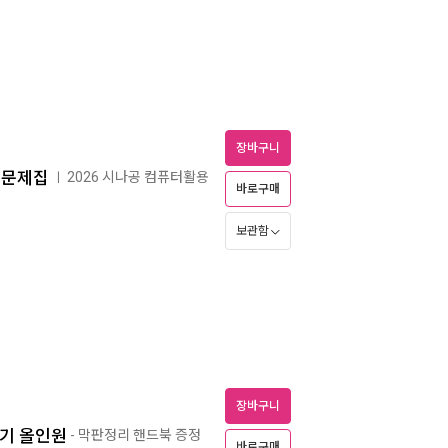
장바구니
출문제집
2026 시나공 컴퓨터활용
ㅣ
바로구매
보관함
장바구니
실기 올인원
- 막판정리 핸드북 증정
바로구매