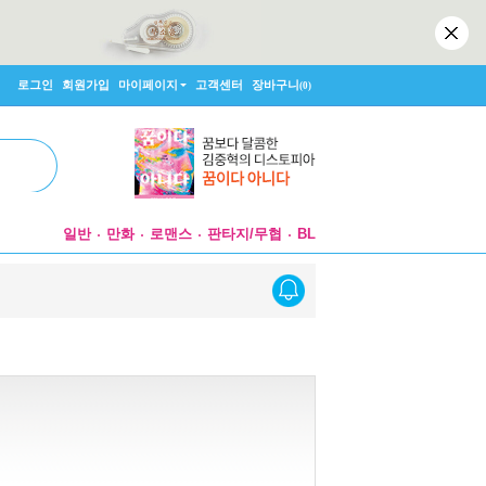
로그인
회원가입
마이페이지
고객센터
장바구니
(0)
일반
만화
로맨스
판타지/무협
BL