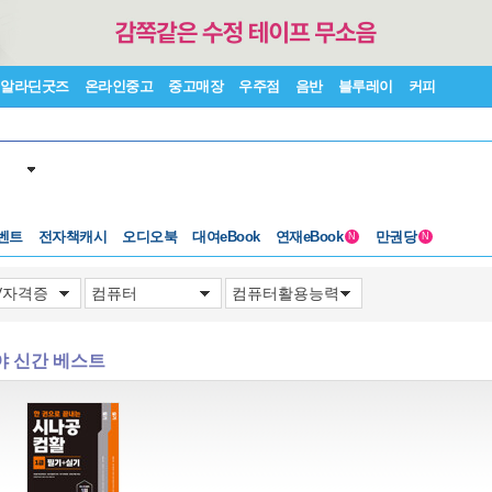
알라딘굿즈
온라인중고
중고매장
우주점
음반
블루레이
커피
벤트
전자책캐시
오디오북
대여eBook
연재eBook
만권당
N
N
야 신간 베스트