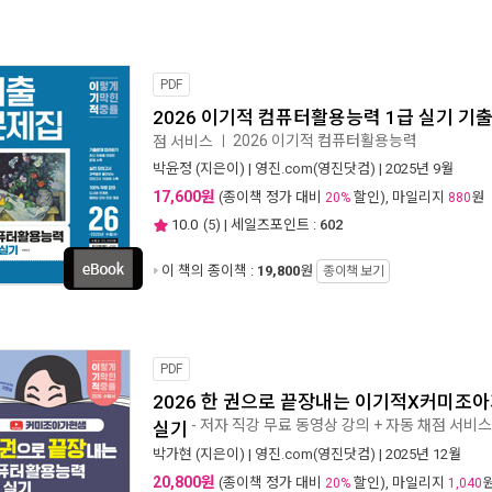
PDF
2026 이기적 컴퓨터활용능력 1급 실기 기
2026 이기적 컴퓨터활용능력
점 서비스
ㅣ
박윤정
(지은이) |
영진.com(영진닷컴)
| 2025년 9월
17,600원
(종이책 정가 대비
할인), 마일리지
원
20%
880
10.0
(
5
) | 세일즈포인트 :
602
이 책의 종이책 :
19,800
원
종이책 보기
PDF
2026 한 권으로 끝장내는 이기적X커미조
- 저자 직강 무료 동영상 강의 + 자동 채점 서비스
실기
박가현
(지은이) |
영진.com(영진닷컴)
| 2025년 12월
20,800원
(종이책 정가 대비
할인), 마일리지
20%
1,040