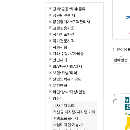
경제/금융/회계/물류
공무원 수험서
2
공인중개사/주택관리사
교원임용시험
3
국가기술자격
국가전문자격
귀화시험
이 분야에
9
기타 수험서/자격증
민간자격
판매량순
법/인문/사회/고시
보건/위생/의학
산업인력관리공단
운전면허
취업/상식/적성/검정
1.
컴퓨터
사무자동화
신규 자격증/자격증 기타
워드프로세서
웹디자인 기능사