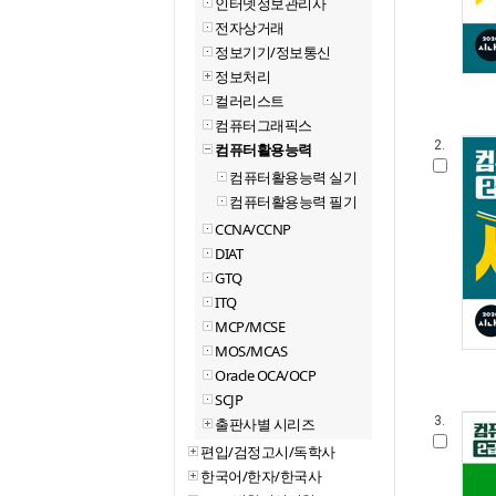
인터넷정보관리사
전자상거래
정보기기/정보통신
정보처리
컬러리스트
컴퓨터그래픽스
2.
컴퓨터활용능력
컴퓨터활용능력 실기
컴퓨터활용능력 필기
CCNA/CCNP
DIAT
GTQ
ITQ
MCP/MCSE
MOS/MCAS
Oracle OCA/OCP
SCJP
3.
출판사별 시리즈
편입/검정고시/독학사
한국어/한자/한국사