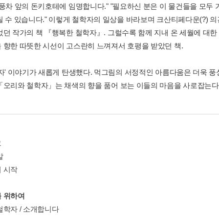
 풍차 앞의 돈키호테에 임명합니다." "필요하신 분은 이 물건들을 모두
릴 수 있습니다." 이렇게 철학자의 일상을 바라보며 크산티페다운(?) 
었던 작가의 책 『행복한 철학자』. 그럴수록 함께 지내 온 세월에 대한 
 향한 따뜻한 시선이 고스란히 느껴져서 호평을 받았던 책.
학자' 이야기가 새롭게 탄생했다. 먹그림의 서정적인 아름다움은 더욱 풍
「오리와 철학자」는 채색의 향을 품어 보는 이들의 마음을 사로잡는다
그
말
 시작
 위하여
철학자 / 소개합니다