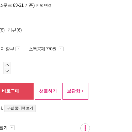
소문로 89-31 기준)
지역변경
8)
리뷰(6)
자 할부
소득공제 770원
바로구매
선물하기
보관함 +
다.
구판 종이책 보기
 팔기