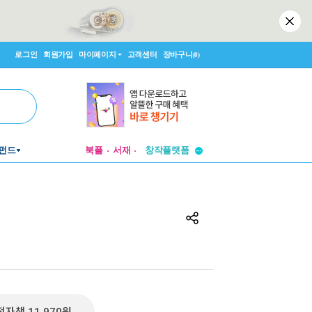
로그인
회원가입
마이페이지
고객센터
장바구니
(0)
투비컨티뉴드
펀드
북플
서재
창작플랫폼
투비컨티뉴드