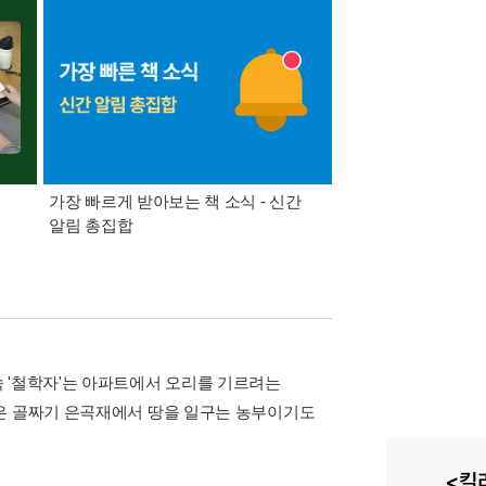
가장 빠르게 받아보는 책 소식 - 신간
경기컬처패스 1만원 
알림 총집합
 '철학자'는 아파트에서 오리를 기르려는
숨은 골짜기 은곡재에서 땅을 일구는 농부이기도