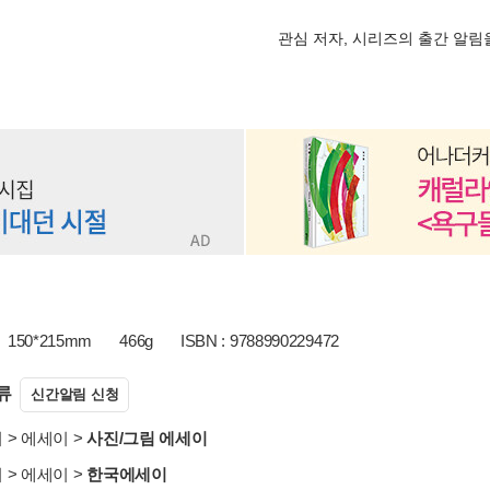
관심 저자, 시리즈의 출간 알
150*215mm
466g
ISBN : 9788990229472
류
신간알림 신청
서
>
에세이
>
사진/그림 에세이
서
>
에세이
>
한국에세이