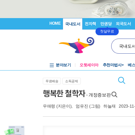
HOME
전자책
만권당
외국도서
국내도서
첫달무료
국내도
분야보기
오뒷세이아
추천마법사
베
무료배송
소득공제
행복한 철학자
- 개정증보판
우애령
(지은이),
엄유진
(그림)
하늘재
2023-11