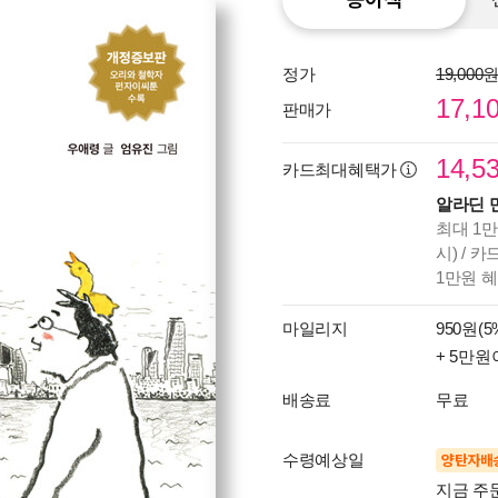
정가
19,000
17,1
판매가
14,5
카드최대혜택가
알라딘 
최대 1만
시) / 
1만원 
마일리지
950원(5
+ 5만원
배송료
무료
수령예상일
양탄자배
지금 주문