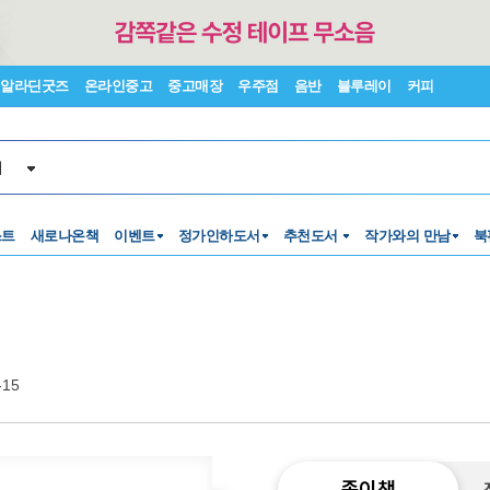
알라딘굿즈
온라인중고
중고매장
우주점
음반
블루레이
커피
서
스트
새로나온책
이벤트
정가인하도서
추천도서
작가와의 만남
북
-15
종이책