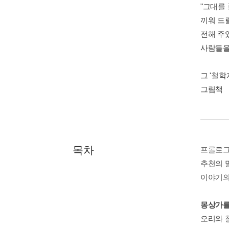
"그대를
끼워 드
전해 주
사람들을
그 '철
그림책 
목차
프롤로
추천의 
이야기의
몽상가를
오리와 