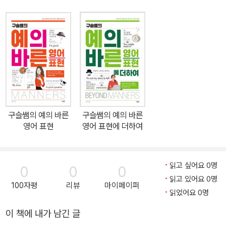
그래요.)”라며 능청스레 분위기를 띄워주거나 다들 도와줘서 잘된 거
라고 “I didn’t do it alone.(저 혼자 이룬 게 아닌걸요.)”이라고 겸손
하게 답할 수 있는 센스를 장착하고 싶다면 이 책을 주목해야 한다. 네
이티브가 매일 쓰는 일상대화 200개, 쉬운 영어로 센스 있고 자신 있
게 말한다! 미국 현지 기업에서 쌓은 비즈니스 실무 경험과 영어교육
전문 강사로서 실전 강의 노하우를 바탕으로 군더더기 없는 깔끔한
진행, 현지 교민과 유학생 및 외국계 직장인들도 인정하는 활용만렙
네이티브 표현, 귀에 쏙쏙 꽂히는 전달력으로 48만 구독자의 랜선 영
구슬쌤의 예의 바른
구슬쌤의 예의 바른
어샘이 된 어학교육 전문 유튜버 구슬쌤이 ‘진짜 네이티브가 쓰는 영
영어 표현
영어 표현에 더하여
어, 일상이나 회사에서 꼭 필요한 영어회화 노하우’를 생생한 네이티
브 대화 200개에 고스란히 녹여냈다. 혼자서도 충분한 회화 훈련이
가능하도록 섀도우스피킹과 반복 기능을 탑재하고 네이티브의 실제
읽고 싶어요 0명
0
0
0
대화 속도로 녹음한 MP3파일을 제공하며, 대화 학습 중간중간 ‘망각
읽고 있어요 0명
100자평
리뷰
마이페이퍼
방지 장치’로 복습할 수 있게 구성하여 책만 따라가면 저절로 200개
읽었어요 0명
의 대화가 머릿속에 입력되도록 설계했다. 하루 5분, 대화문 1개씩,
이 책에 내가 남긴 글
부담 없고 효과적인 영어 말하기 습관을 장착해보자. ★ 도서 구성 ★