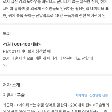
로서 실전 강의 노하우를 바탕으로 군더더기 없는 깔끔한 진행, 현지
교민과 유학생 및 외국계 직장인들도 인정하는 활용만렙 네이티브 표
현, 귀에 쏙쏙 꽂히는 전달력으로 48만 구독자의 랜선 영어샘이 된
어학교육 전문 유튜버 구슬쌤이 ‘진짜 네이티브가 쓰는 영어, 일상이
나 회사에서 꼭 필요한 영어회화 노하우’를 생생한 네이티브 대화 20
목차
0개에 고스란히 녹여냈다.
<1권 | 001-100 대화>
혼자서도 충분한 회화 훈련이 가능하도록 섀도우스피킹과 반복 기능
Part 01 네이티브가 칭찬할 때
을 탑재하고 네이티브의 실제 대화 속도로 녹음한 MP3파일을 제공
001 나 혼자 힘으로 이룬 게 아니라 다 덕분이라고 말할 때
하며, 대화 학습 중간중간 ‘망각방지 장치’로 복습할 수 있게 구성하여
책만 따라가면 저절로 200개의 대화가 머릿속에 입력되도록 설계했
다. 하루 5분, 대화문 1개씩, 부담 없고 효과적인 영어 말하기 습관을
저자 소개
장착해보자.
지은이:
구슬
저자파일
신간알림 신청
최근작 :
<네이티브는 쉬운 영어로 말한다 : 200대화 편>
,
<구슬쌤의
예의 바른 영어 표현>
,
<대화의 물꼬를 트는 스몰톡 영어회화>
… 총