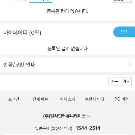
하는 MP3입니다. 섀도우 스피킹으로 네이티브 대화를 따라 할 수 있
등록된 평이 없습니다.
도록 문장마다 3초의 pause가 주어집니다. <<망각방지 장치>> 하
루만 지나도 학습한 내용의 50%가, 일주일이 지나면 79%가 사라진
다는 사실, 아셨나요? 여러분이 본책에서 익힌 표현을 확실히 기억할
쓰기
마이페이퍼 (0편)
수 있도록 ‘망각방지 장치’를 준비했습니다. 10일에 한 번씩, 10개 대
화를 공부한 후 ‘문장 만들기’와 ‘실전 대화연습’의 2단계로 복습할 수
등록된 글이 없습니다
있게 구성했습니다. 귀찮다고 넘어가지 말고 요긴하게 활용해 주세
요. 1단계_ 단어 채워서 문장 완성하기 [문장 말하기] 앞에서 배운 네
반품/교환 안내
이티브 대화 10개에 나온 핵심 문장들을 제대로 말할 수 있는지 확인
하는 코너입니다. 총 20문항으로 빈칸에 알맞은 표현을 넣어 5초 이
내에 문장을 말해보세요. 틀린 문장은 오른쪽 대화 번호를 참고해, 그
표현이 나온 페이지로 돌아가서 다시 한번 확인하고 넘어가세요. [문
로그인
전체 메뉴
회사 소개
출판사 안내
PC 버전
장 말하기 MP3] (파일명 TEST 01-1.mp3 ~ 20–1.mp3) 문제를
풀고 난 후 MP3파일로 한 번 더 확실하게 복습하세요. 각 문장은 남
(주)알라딘커뮤니케이션
녀 성우가 번갈아 한 번씩 총 2회 반복하여 들려줍니다. 회화는 눈으
1544-2514
일반문의 (발신자 부담)
로만 공부하면 안 되는 거 아시죠? 네이티브의 정확한 발음과 억양을