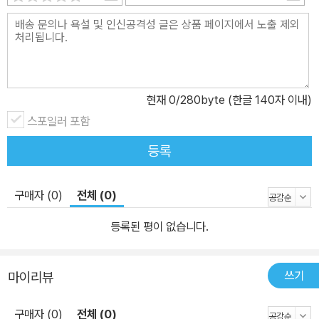
브는 이런 표현으로 말한다!] 구슬쌤이 대화에서 뽑은 ‘간단한 한 마
디로 분위기를 확 바꾸는 센스만점 네이티브 표현’입니다. 표현의 정
확한 뉘앙스와 쓰임, 실전 예문과 함께 일대일 강의처럼 설명했습니
다. [네이티브 대화 듣기 MP3] (파일명 001-1.mp3 ~ 200-1.mp3)
대화 내용을 잘 파악할 수 있도록 2번 반복해서 들려줍니다. MP3는
현재
0
/280byte (한글 140자 이내)
모두 네이티브가 실제로 대화를 나눌 때의 자연스러운 속도로 녹음했
스포일러 포함
습니다. 2. 오른쪽 페이지_ 우리말을 영어로 말해보기 [우리말 대화
등록
문] 영어 대화의 우리말 해석입니다. 영어문장의 뜻과 뉘앙스를 살려
자연스러운 우리말로 옮겼습니다. 우리말 대화를 보면서 영어로 말해
보세요. 실제 상황에서도 자신 있게 말할 수 있을 때까지 상황을 상상
구매자 (0)
전체 (0)
하며, 감정을 살려, 네이티브와 비슷한 속도로 말할 수 있도록 반복 연
등록된 평이 없습니다.
습하세요. [구슬쌤의 영어회화 꿀팁] 독자에게 하나라도 더 알려주고
픈 구슬쌤의 욕심이 가득 담긴 코너입니다. 네이티브와 대화시 주의
해야 할 표현과 어법, 놓치면 아쉬울 문화 팁들을 아낌없이 채웠습니
쓰기
마이리뷰
다. 영어회화 꿀팁, 놓치면 나만 손해! [네이티브 대화 연습 MP3] (파
일명 001-2.mp3 ~ 200-2.mp3) 우리말을 영어로 말하는 연습을
구매자 (0)
전체 (0)