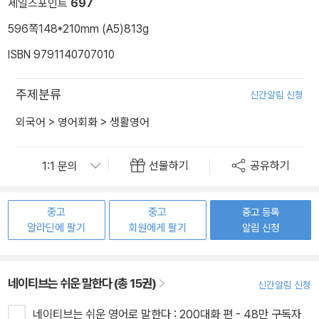
세일즈포인트
697
596쪽
148*210mm (A5)
813g
ISBN 9791140707010
주제분류
신간알림 신청
외국어
>
영어회화
>
생활영어
선물하기
공유하기
중고
중고
중고 등록
알라딘에 팔기
회원에게 팔기
알림 신청
네이티브는 쉬운 말한다 (총 15권)
신간알림 신청
네이티브는 쉬운 영어로 말한다 : 200대화 편 - 48만 구독자