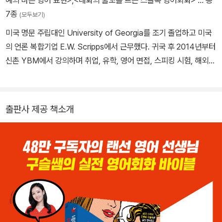
7종
(모두보기)
미국 명문 주립대인 University of Georgia를 조기 졸업하고 미국
의 언론 복합기업 E.W. Scripps에서 근무했다. 귀국 후 2014년부터
신촌 YBM에서 강의하며 취업, 유학, 영어 면접, 스피킹 시험, 해외여
행 등 수강생들의 다양한 영어 고민을 해결하면서 자신의 노하우를
더 많은 이들과 공유하고 싶은 바람으로 유튜브 ‘구슬쌤’ 채널을 개설
했다. 현지 기업에서 쌓은 탄탄한 비즈니스 실무 경험과 영어회화 실
출판사 제공 책소개
전 강의 노하우를 바탕으로 만든 그녀의 영상은 군더더기 없는 깔끔
한 강의 진행, 현지 교민과 유학생 및 외국계 직장인들도 인정하는 바
로 써먹을 수 있는 유용한 네이티브 표현, 그리고 귀에 쏙쏙 꽂히는 전
달력으로 ‘한 번도 못 본 사람은 있어도 한 번만 본 사람은 없는’ 명강
의로 입소문을 탔고 어느새 그는 48만 구독자의 랜선 영어 선생님이
되었다. “업무상 영어를 사용할 일이 많은데, 도움 많이 받고 있습니
다!” ”흔치 않으면서 실제 네이티브가 쓰는 표현을 알려줘서 좋습니
다!” “외국인 친구와 대화할 때 더욱 풍부한 표현을 쓸 수 있게 됐어