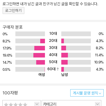
로그인하면 내가 남긴 글과 친구가 남긴 글을 확인할 수 있습니다.
네이티브가 매일같이 나누는 일상대화 200편이 1, 2권에 나누어 수
록되어 있습니다. 각 권은 네이티브 대화문 100편과 대화문의 주요
로그인하기
영어회화 표현을 정리한 <본책>과 학습한 내용을 잊어버리지 않도록
복습하는 철벽수비 <망각방지 장치>의 구성입니다. <<본책 구성>>
구매자 분포
네이티브가 칭찬할 때, 수다 떨 때, 직장/학교에서, 도움을 청할 때, 고
10대
0%
0%
마움을 표현할 때 등 다양한 상황에서 나누는 생생한 대화들이 한 편
20대
4.3%
8.2%
당 2페이지 구성으로 정리되어 있습니다. 왼쪽 페이지에서는 대화 속
30대
8.2%
17.9%
영어문장을 보면서 우리말 뜻을 떠올려보고, 오른쪽 페이지에서는 우
40대
11.4%
19.6%
리말을 보고 영어문장을 5초 이내에 바로 말할 수 있을 때까지 확실
50대
10.9%
14.7%
하게 연습해야 합니다. 1. 왼쪽 페이지_ 영어 대화의 의미 파악하기
60대
4.3%
0.5%
[영어 대화문] 네이티브가 자주 나누는 대화를 초중급자에게도 어렵
여성
남성
지 않고 유용한 문장으로 정리했습니다. 영문을 보고 MP3파일을 들
으며 대화 내용을 파악하세요. 상단 박스의 대화 상황과 대화문 아래
표현설명을 참고하시면 내용 파악에 도움이 됩니다. [미니 회화사전]
100자평
게시물 운영 원칙
대화에 별표(*) 표시된 주요 표현을 정리했습니다. 표현설명이 어찌
나 알차고 친절한지 어지간한 회화사전 부럽지 않을 겁니다. [네이티
카테고리