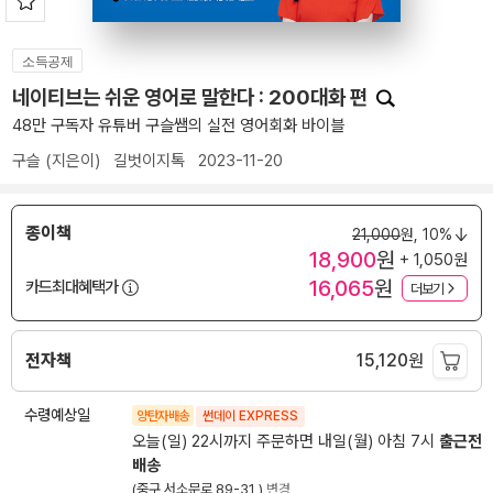
소득공제
네이티브는 쉬운 영어로 말한다 : 200대화 편
48만 구독자 유튜버 구슬쌤의 실전 영어회화 바이블
구슬
(지은이)
길벗이지톡
2023-11-20
종이책
21,000
원,
10%
18,900
원
+ 1,050원
16,065
원
카드최대혜택가
더보기
전자책
15,120
원
수령예상일
양탄자배송
썬데이 EXPRESS
오늘(일) 22시까지 주문하면 내일(월) 아침 7시
출근전
배송
(중구 서소문로 89-31 )
변경