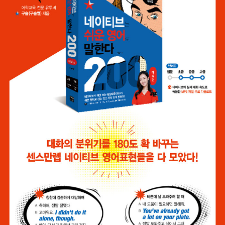
요!” “구슬쌤은 영어 효자손! 혼자 해결할 수 없고 궁금한 걸 쏙쏙 찾
아줘서요.” 수강생들이 배운 표현을 네이티브와 대화할 때 듣고 반가
워하거나 적절한 타이밍에 쓰고 좋은 반응을 얻었다고 말할 때, 영어
에 자신감을 얻고 즐거워할 때 보람을 느낀다는 작가는 영어 교육콘
텐츠를 만들 때 ‘실전에서의 활용도’를 최우선으로 생각한다. ‘진짜 네
이티브가 쓰는 영어, 일상이나 회사에서 꼭 필요한 영어’를 경험하고
싶은 사람들을 위해 자신의 영어회화 노하우를 아낌없이 담은 책을
집필했다. “저는 Good things take time.(좋은 건 시간이 걸린다.)
이라는 말을 좋아합니다. 학습자들이 ‘빨리빨리’란 욕심을 살짝 접어
두고 당장은 완벽하지 않더라도 조금 더 여유롭게 꾸준히 공부하시면
좋겠어요. 저는 그분들이 지치지 않고 즐겁게 공부하실 수 있도록 좋
은 콘텐츠를 만들기 위해 노력하겠습니다.” 대표 저서 <네이티브는
쉬운 영어로 말한다 200대화 편> 길벗이지톡 <구슬쌤의 예의바른
영어 표현 > 사람in