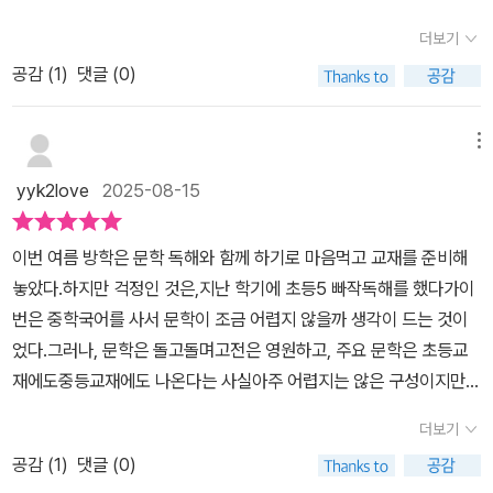
학 독해력을 기르기에 좋은 책이다고등학교 내신과 수능에서 다루는
더보기
필수 작품이 수록되어 있으며 수능 출제 유형을 익히는 수능형 문제
공감 (
1
)
댓글 (0)
가 있다온라인 학습 서비스를 통해 빠른 채점이 가능하고 배경지식
명상, 어휘 퀴즈까지 추가되어있지요1. 소설 2. 시 3. 수필,극 이렇게
3파트로 나누어져 있고 처음에 개념에 대한 설명이 나옵니다쭉 한번
메뉴
읽으면서 수필이 무엇인지 특징이 무엇인지 구성이 어찌되는지를 이
yyk2love
2025-08-15
해하고지문을 읽고 문제를 풀지요작품독해와 깊이 읽기로 마무리해
줍니다이책의 특점 빠른채점인데 글 맨앞에 있는 qr코드를 클릭하면
이번 여름 방학은 문학 독해와 함께 하기로 마음먹고 교재를 준비해
답안을 입력하는 칸이 나오고 체크하면 정답과 함께 해설이 나와서
놓았다.하지만 걱정인 것은,지난 학기에 초등5 빠작독해를 했다가이
스마트한 시대에 편하게 스스로 공부할수있어요예비중등 루카스와
번은 중학국어를 사서 문학이 조금 어렵지 않을까 생각이 드는 것이
빠작중학국어 문학독해로 중학교 국어도 정복#중등문제집 #중등문
었다.그러나, 문학은 돌고돌며고전은 영원하고, 주요 문학은 초등교
제집추천 #중등독해문제집 #중등국어독해문제집 #국어독해 #독해
재에도중등교재에도 나온다는 사실​아주 어렵지는 않은 구성이지만문
력 #중등독해력 #빠작 #빠작중학국어 #중등비문학독해 #중등문학
제 시작 전 해석은 같이 해보고 시작했다책 구성이 아주 좋다우선 소
독해 #빠작온플러스 #동아출판​​​[출판사로부터 도서 협찬을 받았고
더보기
설이 처음 1단계인데,10가지의 소설이 고르게 나온다현대소설, 고전
본인의 주관적인 견해에 의하여 작성함]
공감 (
1
)
댓글 (0)
소설, 외국소설로 나오는데처음 장에서 기본개념을 알차게 설명해준