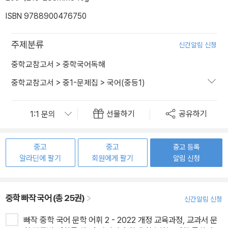
ISBN 9788900476750
주제분류
신간알림 신청
중학교참고서
>
중학국어독해
중학교참고서
>
중1-문제집
>
국어(중등1)
선물하기
공유하기
중고
중고
중고 등록
알라딘에 팔기
회원에게 팔기
알림 신청
중학 빠작 국어 (총 25권)
신간알림 신청
빠작 중학 국어 문학 어휘 2 - 2022 개정 교육과정, 교과서 문