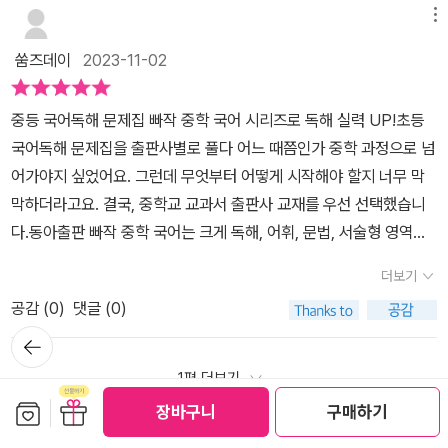
늘 믿고 보는 동아 출판의 빠작 시리즈~초등국어도 빠작으로 학습하
른 정답 채점도 할 수 있고독해력 플러스까지 되니​다음 방학에도 중
쳐 적어뒀는데 마지막 장에는 속담과 한자 성어를 익히도록 해 두었
메뉴
문학 독해도 접해 보는 것이 목표이다
면서동영상 강의가 있어서 집에서 홈스쿨로도딱이었는데 중학 국어
학 국어 문학 독해와 함께 하겠습니다~
어요.마지막 작품 독해는인물의 심리, 소재의 의미, 소설의 주제를 아
쑴즈데이
2023-11-02
도 빠작 중학 국어로빠작 ON과 함께 홈스쿨로 중학대비 할께요동
는 문제인데요,하나의 작품을 정말 제대로 이해하도록 해 놓은 파트
아 출판 빠작 중학 국어문학독해 1로 문학 파트 대비 해 보시길추천해
였어요.(개인적으로 이 파트 너무 마음에 들었답니다) 깊이 읽기는 작
중등 국어독해 문제집 빠작 중학 국어 시리즈로 독해 실력 UP!초등
요♥출판사로부터 도서를 제공받아 작성한 후기입니다
품에 나오는 다양한 소재를 통해 문학 작품을 감상할 수 있도록 하고
국어독해 문제집을 출판사별로 풀다 어느 때쯤인가 중학 과정으로 넘
있어요.마지막 사고력 키우기에서는 작품을 읽고 스스로가 공감했던
어가야지 싶었어요. 그런데 무엇부터 어떻게 시작해야 할지 너무 막
부분을 자신의 글로 표현한다는데 의미를 두고 살펴보니 너무 좋더라
막하더라고요. 결국, 중학교 교과서 출판사 교재를 우선 선택했습니
고요.​​ ​ 정답과 해설집을 보면사고력 키우기의 예시글이 나와 있어요.
다.동아출판 빠작 중학 국어는 크게 독해, 어휘, 문법, 서술형 영역으
아이가 생각하고 적었던 부분이 예시글에서 제공하는 부분 중 꼭 들
로 분류하고, 각각 단계별로 세분화하여 체계적인 중학 국어 라인업
어가야 하는 부분이 들어 있는지 참고해 보시면 좋을 거 같았어요.문
더보기
을 제공해요. 그래서 집에서도 전략적인 국어독해 공부가 가능하답니
제의 해설을 살펴보면오답 풀이가 하나하나 설명되어 있어서 아이가
공감 (
0
)
댓글 (0)
다.문학 독해력을 기르는 내신·수능 대비 독해 기본서 빠작 중학 국어
왜 안되는지를 이해하고 넘어가기에 좋았던 거 같고제대로 문제를 해
뒤로가
문학 독해는 총 3권으로 소설, 시, 수필·극 차례로 갈래별 문학 개념어
기
석하는 방법을 배울 수 있었던 거 같아요. ​ ​또 한 가지빠작의 가장 좋
를 먼저 정리한 후 작품 미리 보기와 빠작ON+ 온라인 학습서비스를
1편 더보기
은 점은 QR로 읽을 수 있는 ON 플러스예요.QR을 찍으면 문제를 풀
통해 문학 작품을 분석하고 이해합니다. 그리고 그 과정에서 자연스
보관함담기
선물하기
고 바로 정답을 확인할 수 있어요.그리고 답지에 나와 있는 작품 해제
장바구니
구매하기
럽게 문학 독해 포인트를 터득해요.학원에 다니지 않는 첫째에게 빠
와 작품의 이해도를 높기 위한 영상도 볼 수 있어서 좋았어요. ​ ​ ​ 배경
쓰기