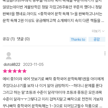
북했습니다!!수과학 공부를 하느라 국어 독해를 꾸준히하기가 싶지
하나하나 채점하지 않아도QR코드를 통해 정답 입력하면바로 휘리릭
않았는데이번 겨울방학은 정말 각잡고6주동안 꾸준히 했더니 정말
채점 해 준답니다!빠작온플러스라는 서비스네요!이건 정말 처음이에
완북!!을 했네요.아이도 <중학국어 문학 독해 1>을 완북하고나서는
요배경지식 영상이나 어휘 퀴즈도 함께 등장해요첫 중학독해 치고는
문학 독해 2권 이상도 궁금해하고책 소개페이지 속의 다른 책들을 보
만족스럽지유?나아가 수능 출제유형을 익히는 수능유형 문제도 있어
더니<빠작 중학국어 고전문학>에 흥미를 보여서고전문학을 먼저 구
서아이의 호기심 자극도 해 볼 수 있습니다.
더보기
입했답니다!!빠작 중등 국어 좋은 줄은 이미 알기에집에 <빠작 문학x
공감 (
1
)
댓글 (0)
비문학> 문제집도 새것..인 상태도 있는데요^^;빠작 중등국어 문학을
먼저 끝냈으니고전문학독해와 문학x비문학을 동시에 진행하며차근
차근 공부할 수 있도록 독려하겠습니다​국어 문학, 비문학 독해 무슨
메뉴
문제집 좋아?두리번 거릴 필요도 없이수능국어, 고등국어까지 연계
dotoli822
2023-11-05
되는빠작 중등국어 시리즈로 꾸준히 공부한다면수능대비도 차근차근
할 수 있으니강추해요!!​2024년 국어공부도 빠작과 함께!
예비 중1이라 국어 맛보기로 빠작 중학국어 문학독해1권을 아이에게
주었다소나기를 보자 나 이거 알아 금방하지~~하더니 문제를 푼다
그리고 하는 말'초등과 수준이 달라'아이야 초등과 중등은 모든과목
수준이 달라ㅜㅜ그렇다고 미리 겁먹지말고 빠작으로 천천히 가보자
꾸나빠작 중학국어 문학독해는 1~3으로 되어있고필수 작품으로 문