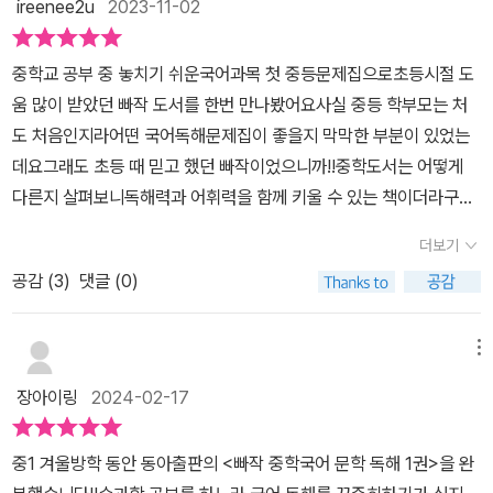
ireenee2u
2023-11-02
중학교 공부 중 놓치기 쉬운국어과목 첫 중등문제집으로초등시절 도
움 많이 받았던 빠작 도서를 한번 만나봤어요사실 중등 학부모는 처
도 처음인지라어떤 국어독해문제집이 좋을지 막막한 부분이 있었는
데요그래도 초등 때 믿고 했던 빠작이었으니까!!중학도서는 어떻게
다른지 살펴보니독해력과 어휘력을 함께 키울 수 있는 책이더라구요
문학과 비문학으로 나뉘고 단계도 다양하게 나뉘는데저는 문학 제일
더보기
첫 단계를 선택해 봤어요(아이가 친근하게 느끼면서 접근할 수 있도
공감 (
3
)
댓글 (0)
록)다양한 문학작품이 지문으로 출제되어 있었는데그 중에 제일 첫번
째는 너무나 유명한황순원의 소나기 였는데요하나의 작품과 지문으
로도다양한 문제양과 유형을 만나볼 수 있었어요중학은 문제의 글자
메뉴
크기도 더 작아진 것 같아요? ㅎㅎ인문, 사회, 과학, 기술, 예술 등다
장아이링
2024-02-17
양한 지문과 연계된 배경지식도 학습할 수 있고이뿐만 아니라지문에
연계해 어휘와 어법도 자연스레 익힐 수 있습니다.또 새로운 것이 있
중1 겨울방학 동안 동아출판의 <빠작 중학국어 문학 독해 1권>을 완
더라구요?!온라인 자동 채점!!대박이에요이제 부모나 학생이 스스로