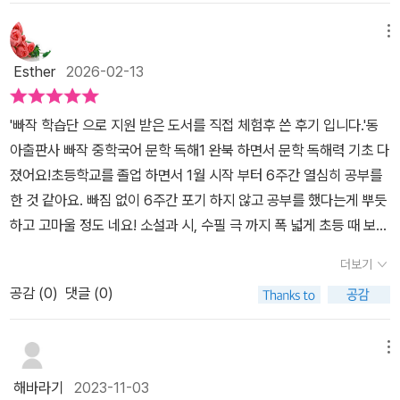
다또한 소설 도입 전, 전체 줄거리, 시험에 꼭 나오는 핵심장면을 미리
설명해줘서 작품에쉽고 포인트가 무엇인지 갈피를 잡고가게 도와준
메뉴
다. 문제역시 중등에 맞게 길이도 적당하고 단어 선택도 좋은 편이다.
Esther
2026-02-13
혹여 모르는 단어가 있다하더라도 좌측, 우측 하단에 상세히 설명이
되어있으니 참고 할 수 있다.지문독해와 문제 풀이 후 마무리 부분에
'빠작 학습단 으로 지원 받은 도서를 직접 체험후 쓴 후기 입니다.'동
서는작품독해를 다시금하며 정리할 수 있게 해주고,소설에서 다루고
아출판사 빠작 중학국어 문학 독해1 완북 하면서 문학 독해력 기초 다
있는 시대양상이라던지 배경이라던지를 재차 알려줘서 이해에 도움
졌어요!초등학교를 졸업 하면서 1월 시작 부터 6주간 열심히 공부를
이 된다.역시 국어는 빠작이라고,몇 지문을 보며 원작을 빌려오기도
한 것 같아요. 빠짐 없이 6주간 포기 하지 않고 공부를 했다는게 뿌듯
했고읽어보고싶다고 희망하기도 했다.혼자서 했으면 오늘은 바빠서,
하고 고마울 정도 네요! 소설과 시, 수필 극 까지 폭 넓게 초등 때 보다
오늘은 무슨 일이 있어서, 방학이어서 라는 핑계로늦춰졌을 수도 있
다양하게 예습 하는 시간들 이였어요. 마지막 주는 수필, 극 3~ 4 라
는 진도를 빠작학습단과함께해서 잘 할 수 있었던 거 같다​이렇게 방
더보기
서 2일 정도면 되는거라 초반에 열심히 해 놓고 다른 공부를 했어요.
학이 마무리 되어가며다음 주는 개학이다♡남은 문제도 개학하고 꾸
공감 (
0
)
댓글 (0)
빠작 문학 양이 많지 않아서 아이가 부담 없이 공부를 하더라구요.그
준히 풀어나가자!!
리고 초등 학교 때 만났던 내용들이 나와서 반가워 하더라구요.이번
주는 고전 수필인 이옥설과 희곡인 결혼을 공부 했어요. 고려 중기의
메뉴
문인인 이규보의 고전 수필 한문수필인 이옥설~ 처음 만나는 이야기
해바라기
2023-11-03