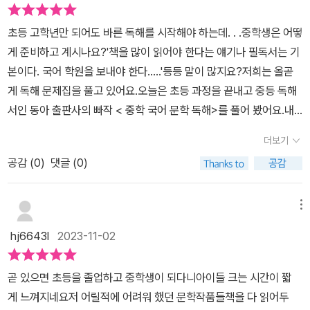
라 좀 어려워 하더라구요. 내용이 짧아서 읽는 건 어려워 하지 않았는
데 단어들이 모르는게 많아서 조금 시간이 걸리더라구요. 퇴락, 서까
​초등 고학년만 되어도 바른 독해를 시작해야 하는데. . .중학생은 어떻
래, 추녀, 들보, 재목, 도탄 등 몇가지는 아는 단어 들 이지만 나름 기
게 준비하고 계시나요?'책을 많이 읽어야 한다는 얘기나 필독서는 기
억하려고 노력 하네요.아이가 역사를 좋아해서 깊이 읽기를 잘 읽었
본이다. 국어 학원을 보내야 한다.....'등등 말이 많지요?저희는 올곧
네요. 한동안 깊이 읽기는 잘 안읽고 넘어 가려고 했는데 고려 시대 무
게 독해 문제집을 풀고 있어요.오늘은 초등 과정을 끝내고 중등 독해
신 정권 이야기라 꼼꼼히 줄을 쳐 가면서 읽어 내려 갔어요. 아이가 글
서인 동아 출판사의 빠작 < 중학 국어 문학 독해>를 풀어 봤어요.내
씨 쓰는게 어려웠는데 빠작 중학국어 문학독해를 공부 하면서 쓰는
신. 수능 대비를 위한 필수 문학 작품소설 전문 읽기의 부담을 덜어 낸
노력을 하는 것 같아요. 아직 멀었지만~ 그래도 시작이 반이니까 ~길
더보기
구성갈래별 핵심 개념 및 독해 방법 학습동아출판의 빠작~~<중학
다면 길고 짧다면 짧은 6주 기간을 참 열심히 해준 둘째 아이에게 칭
공감 (
0
)
댓글 (0)
국어 문학 독해 1>독해 문제집으로 가장 유명하죠?저희가 풀어 본 중
찬의 선물을 주려고 해요! 앞으로 남은 기간도 빠작 시리즈로 공부해
학 국어 문학 독해 빠작 1단계를 준비했어요~~​ 빠작 중학 국어 문학
나가려 합니다. 특히 분량 면에서 아이가 부담 스러워 하지 않아서 도
독해집은필수 작품을 통해 문학 독해력을 기르는 독해 기본서로내신.
메뉴
전 하는데 망설이지 않더라구요.내신과 수능의 빠른 시작 중학 국어
수능 대비를 위한 필수 문학 작품 엄선해 두어서 좋은 거 같아요.​차례
빠작 시리즈 다음엔 비문학 독해를 도전 할까 어휘나 서술형 쓰기도
hj6643l
2023-11-02
를 살펴보면,소설과 시 그리고 수필과 극에 대해 공부해요.​구성과 특
고민중입니다. 고등 국어 빠작 시리즈도 있어서 큰 아이도 함께 만나
징은①개념 잡기갈래별 핵심 개념을 한눈에 정리해 꼭 알아야 할 기
보려고요.
곧 있으면 초등을 졸업하고 중학생이 되다니아이들 크는 시간이 짧
본 개념을 먼저 익히도록 하고 있어요.②작품 미리 보기소설 전문 읽
게 느껴지네요저 어릴적에 어려워 했던 문학작품들책을 다 읽어두
기의 부담감을 해소하기 위해소설의 경우, 각 구성 단계별 중심 내용