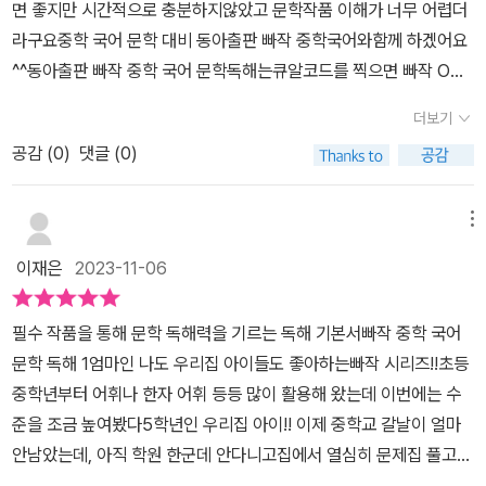
면 좋지만 시간적으로 충분하지않았고 문학작품 이해가 너무 어렵더
을 바탕으로 자세한 전체 줄거리를 제시하고 있어요.그리고 시험에
라구요중학 국어 문학 대비 동아출판 빠작 중학국어와함께 하겠어요
잘 나오는 핵심 장면을 출제 이유와 함께 제시하여 작품의 핵심 내용
^^동아출판 빠작 중학 국어 문학독해는큐알코드를 찍으면 빠작 ON
을 더욱 쉽게 이해할 수 있게 하고 있어요.③작품 살펴보기중. 고등 교
을 만날 수 있어요빠작 ON은 온라인 프로그램으로빠작 중학 국
과서에 수록된 작품이나 수능 및 모의고사 기출 작품 등을 수록해 문
더보기
어 문학독해을 공부하면서함께 보면 정말 도움이 많이 된답니다^^내
학을 미리 맛볼 수 있게 되어 있어요.④확장하기작품 이해와 함께 사
공감 (
0
)
댓글 (0)
신과 수능의 빠른 시작!국어 학습의 기본이 되는 독해, 어휘,문법서술
고력을 향상시킬 수 있도록 작품의 독해 포인트를 짚어 보면서 독해
형등등 빠작 중학 국어와 함께 공부해요빠작 중학 국어는 문학 ,비문
방법을 자연스럽게 익힐 수 있도록 함과동시에 '깊이 읽기'와 '사고력
학, 문학×비문학,고전 문학 등등 여러 버전으로 구성되어 있어서 부
메뉴
키우기'를 통해 확장 학습을 할 수 있게 되어 있어요.​​제일 먼저 만나보
족한 부분 , 필요한 부분을모아서 공부하기 좋습니다우리 아이는 빠
는 장르는 소설입니다.소설은 현대 소설과 고전 소설 그리고 외국 소
이재은
2023-11-06
작 중학 국어문학독해로 그 문을 열었습니다문학에서 중요한 포인트
설로 나와 있어요.​ 소설의 기본 개념을 설명하는 페이지인데요,개념
소설구성과 특징 , 인물, 사건, 소설의 시점등등문학에서 꼭 알아야 하
이 굉장히 상세하게 나와 있어요.저희 아이와 함께 읽으면서 짚어보
필수 작품을 통해 문학 독해력을 기르는 독해 기본서빠작 중학 국어
는 기본 개념을공부하고 작품을 보면 그냥 읽고 넘어가는 것이 아니
니 버릴게 하나도 없더라는~~~ 저희가 학교에서 배웠던 소설 전반
문학 독해 1엄마인 나도 우리집 아이들도 좋아하는빠작 시리즈!!초등
라 인물의 특징시점, 시대적 배경등 다양한 관점에서 바라보는 눈
적인 개념이 모두 담겨 있어서 놀랐답니다.전반적인 개념을 한 번 살
중학년부터 어휘나 한자 어휘 등등 많이 활용해 왔는데 이번에는 수
을 키울 수 있어요^^그리고 바로 개념확인 문제를 풀면서기본 개념들
펴보면,소설의 개념과 특성에서 '소설이란 작가의 상상력을 바탕으로
준을 조금 높여봤다5학년인 우리집 아이!! 이제 중학교 갈날이 얼마
을 머리 속에 정리합니다문제를 풀면서 소설의 구성단계,소설의 표
현실 세게에 있음 직한 일을 새롭게 꾸며 낸 허구의 이야기이다.'로 시
안남았는데, 아직 학원 한군데 안다니고집에서 열심히 문제집 풀고
현 방법, 소설의 3요소등등소설의 기본기를 탄탄하게 다져봅니다^^
작해소설의 3요소와 소설 구성의 3요소, 소설의 구성 단계, 구성 유
있는데 그런 아이를 위해 중학 국어 문학 독해1권을 풀려봤다빠작 중