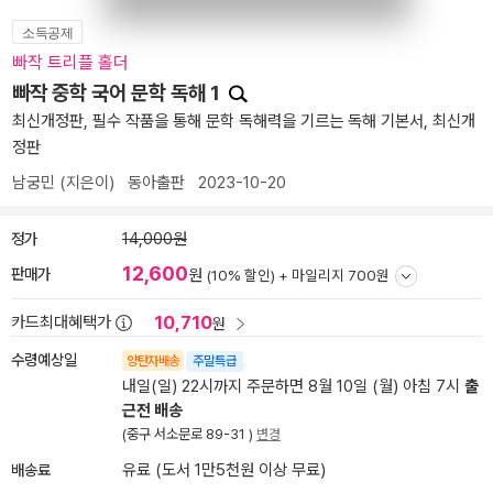
소득공제
빠작 트리플 홀더
빠작 중학 국어 문학 독해 1
최신개정판, 필수 작품을 통해 문학 독해력을 기르는 독해 기본서, 최신개
정판
남궁민
(지은이)
동아출판
2023-10-20
정가
14,000원
12,600
판매가
원
(10% 할인) +
마일리지 700원
10,710
카드최대혜택가
원
수령예상일
양탄자배송
주말특급
내일(일) 22시까지 주문하면 8월 10일 (월) 아침 7시
출
근전 배송
(중구 서소문로 89-31 )
변경
배송료
유료 (도서 1만5천원 이상 무료)