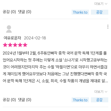
위에 큐알 코드를 찍으면 다른 유형의 문제를 풀수 있어서 좋아요문
더보기
형, 표현 방법까지 알려 주고 있어요.​ ​본격적인 독해에 들어가기에 앞
등 문학 독해1권에서는현대소 설 고전소 설 외국 소설 그리고 시와 수
제를 풀고 바로 정답을 확인하고틀린 문제는 바로 해답이 나와 있어
서소설의 구성 단계에 맞춰 소설의 전체 줄거리를 정리해 주고 있어
공감 (
0
)
댓글 (0)
필 단원으로 이루어져 있다중학생이라면 한번은 읽어 봐야 할 문학들
오답체크하기 정말 좋습니다소나기 소설~예전에 보았던 기억이 나
요.그리고 시험에 꼭 나오는 핵심 장면을 보여줌과 동시에 왜 자주 출
로 이루어져 있어초등 고학년이 한번은 접해보면 좋을 작품들로 구성
네요소나기 소설을 미리 읽으면 문학작품을 공부할때 모든 줄거리,인
제되는가에 대한 이유를 밝히고 있어요.​소설의 전문을 다 읽었다 하
되어 있다중등 문학이지만 초등 5학년인 아이도혼자 스스로 풀기에
메뉴
물등을 알 수 있어 좋지만이렇게 빠작 중학국어는 소설의 전체줄거리
더라도 체계적으로 독해하기 위해서는 구성 단계를 아는 것이 굉장히
도 큰 어려움이 없다내신과 수능에서 다루는 필수 대표 작품 수록되
를 포인트만 쏙쏙 모아 나와 있어서소설을 미리 읽지 않아도 문제
여유로운자
2024-02-18
도움 되는데 이 부분은 아이들이 문학(소설) 장르를 읽을 때 도움이
어앞으로도 계속 익혀야 하기때문에미리 작품을 읽어보고 그에 맞는
가 없답니다이 부분 참 맘에 드네요그리고 다양한 문제를 풀면서소
되더라고요. 그리고 핵심 장면을 읽어 내는 부분은 자칫 놓칠 수 있는
수능형 문제들도 미리 풀어 봄으로서작품 이해 능력도 미리 키워볼
설 다지기 합니다생각보다 개념 부터 차근차근 배우니처음에 어렵게
2024년 1월부터 2월, 6주동안빠작 중학 국어 문학 독해 1단계를 풀
복선이나 핵심 소재에 대한 이해를 도울 수 있어서 좋은 거 같아요.​1
수 있어 좋았다빠작 시리즈는 단계별 학습이 가능한 학습지이다내 아
만 다가왔던 문학작품들이쉽게 이해되고 그리고 문제집 문제만 풀면
었어요​시작하는 첫 주에는 이렇게 소설 '소나기'로 시작했고공부하는
주 차 소나기에 들어갑니다.우리나라 현대 소설에서 가장 인기가 많
이 수준에 맞는 단계부터 시작해서한단계씩 풀어나가면 많은 작품들
조금 모자란 느낌이 들지만 빠작ON 문제도 있어서 굿굿~!Good~!!
것이 어려웠지만마지막 주는 수필 '하필이면'으로 마무리 하면서즐겁
은 '소나기'는 어떤 작품으로 아이들에게 전달이 될까요?독해 지문 왼
과 많은 유형의문제들을 풀어 볼수 있어 좋다또 빠작ON+라는 온라
옆에 개념플러스와 속담 한자성어 익히기로더 많은 배경지식을 키
게 재미있게 했어요무엇보다 처음에는 그냥 진행했다면빠작 중학 국
쪽에는 친절하게 소설의 구성 단계 중 어디에 해당하는지 표시해 두
인 학습 서비스를 통해교재 내에 QR코드를 스캔해서빠른 채점, 지
울 수 있답니다특히 속담이나 한자성어가 있어서어휘력도 확장
어 문학 독해 1단계은 시, 소설, 희곡, 수필 작품의 개념을 제대로 알
었어요.그리고 작가에 대한 간단한 설명과 작품 소개. 새로운 어휘를
문/작품 해제, 배경지식 영상 자료, 추가 어휘 퀴즈, 학습 이력 누적 관
할 수 있어서 너무 좋았답니다마지막으로 작품 독해로 국어 독해력을
수 있고작품을 깊게~이해하여출제자의 의도를 알고 문학 작품을 풀
적어뒀어요.발문은 수능에서 많이 접할 수 있는 형태로 사실적인 질
리까지 온라인으로 이용 할 수 있다초등 5학년 고교 내신과 수능까지
더보기
키우고 깊이 읽기로 사고의 폭을 넓히고깊이를 깊게 하여 생각을 확
고글쓴이의 마음으로 문학 작품을 이해할 수 있었지요필수 작품을 통
문과 추론적 질문 등 다양한 발문이 나와요.​개념+에서는 소설을 이해
미리 걱정 할 필요가 있나 싶겠지만중학생이 되기전에 조금 여우로울
장 시킬 수 있어요그러면 문제 해결력도 쑥쑥 자라날 것입니다그래
공감 (
0
)
댓글 (0)
해 문학 독해력을 기르는 문학 독해 기본서인빠작 중학국어 문학 독
하는 데 필요한 소설의 기법에 대한 설명을 수록해 두었어요.(씹어 먹
이 시기에한번씩 접해보면 좋을 작품들이 담겨 있으니빠작 중학 국어
서 사고력 키우기로 정리하면서글을 쓰는 실력도 함께 키워 봅니다
해 1권은내신과 수능 대비에도 참 좋을 것 같아요​빠작 ON 와 함께 빠
어야 하는 영역이 정말 많았어요~~^^)​ ​ 하나의 작품을 3페이지에 걸
문학 독해 1권을 이번 학기가 끝나기 전에한권 끝내고 겨울 방학엔 비