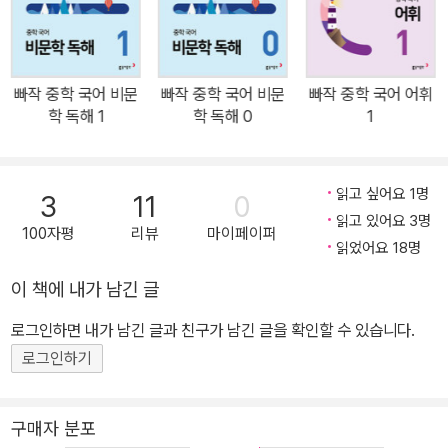
향상할 수 있습니다. 또 문제와 연관된 문학 개념을 곳곳에 제시하여
문학 개념을 익히며 문학 실력을 탄탄히 다질 수 있습니다. • 배경지
식과 사고력을 키우는 '확장하기' 작품의 시대·사회적 배경, 주제 또는
빠작 중학 국어 비문
빠작 중학 국어 비문
빠작 중학 국어 어휘
작가와 관련된 배경지식을 제시한 '깊이 읽기', 작품 내용을 바탕으로
학 독해 1
학 독해 0
1
한 논술형 문제를 제시한 '사고력 키우기'를 통해 작품을 깊이 있게 이
해하며 배경지식을 넓히고, 사고력을 키울 수 있습니다. | 빠작 시리
즈 비문학 독해 0, 1, 2, 3 | 독해력과 어휘력을 함께 키우는 독해 기본
읽고 싶어요 1명
3
11
0
서 문학 독해 1, 2, 3 | 필수 작품을 통해 문학 독해력을 기르는 독해
읽고 있어요 3명
100자평
리뷰
마이페이퍼
기본서 문학x비문학 독해 1, 2, 3 | 문학 독해력과 비문학 독해력을 함
읽었어요 18명
께 기르는 독해 기본서 어휘 1, 2, 3 | 내신과 수능의 기초를 마련하는
이 책에 내가 남긴 글
중학 어휘 기본서 한자 어휘 | 한자를 통해 중학 국어 필수 어휘를 배
로그인하면 내가 남긴 글과 친구가 남긴 글을 확인할 수 있습니다.
우는 한자 어휘 기본서 첫 문법 | 중학 국어 문법을 쉽게 익히는 문법
입문서 문법 | 풍부한 문제로 문법 개념을 정리하는 문법서 서술형 쓰
로그인하기
기 | 유형으로 익히는 실전 TIP 중심의 서술형 실전서
구매자 분포