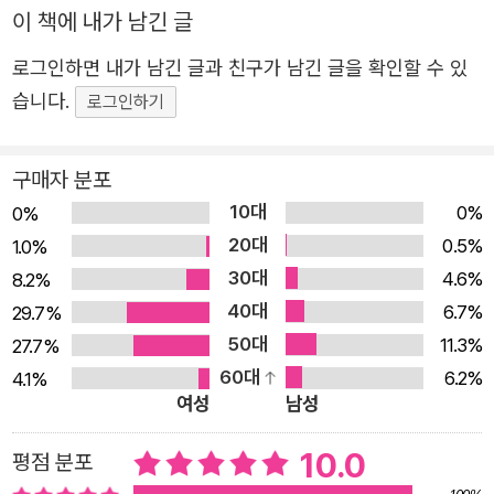
그 과정을 고스란히 담은 이 책의 구성이기도 하다. 책에는
이 책에 내가 남긴 글
4·3과 함께하는 세 분의 예술 작품이 담겼다. 그때를 겪은
로그인하면 내가 남긴 글과 친구가 남긴 글을 확인할 수 있
사람들을 인터뷰해 4·3을 기록한 강요배 화백의 그림, 4·3
습니다.
로그인하기
진상규명을 위해 역사의 현장을 담은 김기삼 작가의 사진,
어둠의 희생터에서 밝은 빛의 보따리들을 정성스럽게 놓은
구매자 분포
故 고현주 작가의 설치 사진. 모두 4·3을 ‘알고, 기억하고,
10대
나눈다’를 예술로 승화한 작품들이기에 이 책의 의미를 고양
0%
0%
20대
시켜 준다. 여기에 《4·3이 나에게 건넨 말》의 특별한 의미가
0.5%
1.0%
30대
있다. 이 책은 4·3이 일어났던 75년 전에 머물러 있지 않다.
4.6%
8.2%
40대
우리가 반드시 알아야 할 역사의 그 한 대목이 어떻게 이어
6.7%
29.7%
50대
져 와 지금을 이루었는지 기억하게 한다. 또한 그 앎과 기억
11.3%
27.7%
60대
을 토대로 우리가 어떻게 살고 어울려야 하는지 마음과 의견
6.2%
4.1%
여성
남성
을 나누게 한다. 4·3은 그냥 4·3이 아니라는 생각에서 출발
한 결과다. 학살자와 희생자가, 살아남은 사람과 남겨진 사
10.0
평점 분포
람이, 고통과 인내가, 거부와 수용이, 무너짐과 재건이, 상처