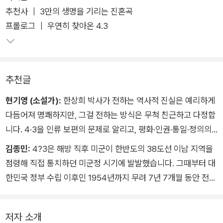
추천사 ｜ 3만의 생명을 기리는 진혼곡
프롤로그 ｜ 우연히 찾아온 4․3
여기서 ‘알고, 기억하고, 나눈다’의 뜻은 조금 특별하다. ‘안다’는
것은 75년 전 4·3이 일어났던 현장과 그것을 고스란히 겪은 사람
들의 고통을 직시한다는 뜻이고, ‘기억한다’는 것은 그때를 살아
낸 사람들과 남겨진 사람들이 상처를 회복해 냈던 힘이 무엇인지
추천글
숙고한다는 뜻이며, ‘나눈다’는 것은 4·3이 준 교훈을 오늘에 가
져와 내일로 나아가게 하는 올바른 균형추로 삼는다는 뜻이다.
현기영 (소설가):
한상희 박사가 전하는 역사적 진실은 예리하게
다듬어져 명쾌하지만, 그걸 전하는 방식은 무척 친근하고 다정합
‘알고, 기억하고, 나눈다’는 4·3과 함께한 저자 내면의 성장과정
니다. 4·3을 인류 보편의 문제로 알리고, 평화·인권·통일·정의의
이기도 하고, 그 과정을 고스란히 담은 이 책의 구성이기도 하다.
가치를 진솔하게 실천해 온 저자에게 깊은 경의를 표합니다. 《4·
김종민:
4?3은 해방 직후 미군이 한반도의 38도선 이남 지역을
책에는 4·3과 함께하는 세 분의 예술 작품이 담겼다. 그때를 겪은
3이 나에게 건넨 말》의 ‘나’는 우리 모두입니다. 우리를 나누는 경
점령해 직접 통치하던 미군정 시기에 발발했습니다. 그때부터 대
사람들을 인터뷰해 4·3을 기록한 강요배 화백의 그림, 4·3 진상
계와 울타리는 없습니다. 오직 4·3을 기억하는 형제, 세계시민일
한민국 정부 수립 이후인 1954년까지 무려 7년 7개월 동안 전개
규명을 위해 역사의 현장을 담은 김기삼 작가의 사진, 어둠의 희
뿐입니다. 이 책이 세계 곳곳에 밀알처럼 가닿기를 소망합니다.
됐습니다. 우리 역사에서 유례를 찾기 힘들 정도로 오래 지속됐지
생터에서 밝은 빛의 보따리들을 정성스럽게 놓은 故 고현주 작가
그 밀알이 교육 현장에서는 배움과 가르침이 수평으로 이어지고
요. 현대사 교육이 부실한 탓에 사건 개요조차 모르는 사람들이
의 설치 사진. 모두 4·3을 ‘알고, 기억하고, 나눈다’를 예술로 승화
넓어지는 신선한 자극이 될 것이요, 삶터에서는 감사와 넘나듦이
저자 소개
많습니다. 제주 인구의 10분의 1이 희생된 참혹상은 가늠하기도