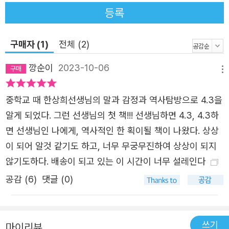
머니에게 ‘4․3’이란 걸 들었다. 1948년 11월 7일, 제주도 남
등록
원읍 한남리. 군인과 경찰이 마을에 들이닥쳐 집집마다 불을
지르며 무차별 총격을 가했다. 어머니(당시 8살)와 외삼촌
구매자 (1)
전체 (2)
(당시 5살)은 대나무밭에 숨어 집이 불타는 모습을 숨죽여
깡순이
2023-10-06
지켜보았다. 남매는 두려움에 떨며 부모님을 밤새 기다렸고,
메뉴
아버지는 이후 다시 보지 못했다. 급히 피신했다가 붙잡힌
중학교 때 한상희선생님의 말과 감정과 역사탐방으로 4.3을
남매의 아버지는 ‘무기징역’이라는 형량을 받고 서울 마포형
알게 되었다. 그런 선생님의 첫 책!!! 선생님하면 4.3, 4.3하
무소에 감금되었다가 6․25전쟁 때 희생되었기 때문이다.
면 선생님인 나에게, 역사적인 한 획이될 책이 나왔다. 상상
(저자의 외할아버지가 엉뚱하게도 이적죄와 간첩죄를 뒤집
이 되어 알것 같기도 하고, 너무 무궁무진하여 상상이 되지
어썼다는 것은 어머니도 나중에 알게 된 사실이다.) 이날 저
않기도하다. 배송이 되고 있는 이 시간이 너무 설레인다
자는 쏟아지는 궁금증을 참을 수 없었다고 한다. 왜 외할아
버지는 전과자가 되었을까? 어린 남매는 집도 불타고 아버
공감 (
6
)
댓글 (0)
지도 없이 어떻게 살아왔을까? 다른 집에도 이런 사연이 있
을까? 당시 무슨 일이 있었던 것일까? 우연히 찾아온 4․3이
던진 여러 질문에 저자는 지금까지의 장난꾸러기 생활을 접
쓰기
마이리뷰