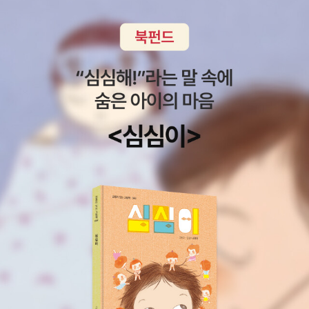
는 과거와 현재와의 대화'라고 했는데, 2024년을 살고 있는
하고 있다. 첫째, 4·3은 어떤 목적으로든 국가폭력은 용납될
가해지는 아픔이 책을 읽는 나에게도 전해졌다. 찌릿찌릿하
우리는 4.3이라는 과거와 어떤 대화를 할 수 있을까?그에
수 없다는 것을 증명하는 평화의 교재다. 둘째, 사람의 목숨
게 몸서리가 들고 소름이 돋았다. 인선의 손가락 봉합과 통
대해 이책은 공동체의 회복과 시민성, 그리고 회복적 정의를
은 이 세상 무엇과도 바꿀 수 없는 소중한 것이고 삶은 어떤
증으로 인한 고통은 4.3의 희생자와 남겨진 유족들의 아픔
이야기한다.이는 여러 4.3을 다룬 책 중에서 이책만이 줄 수
상황에서도 절대로 훼손돼선 안 되는 것임을 보여주는 인권
에 대한 너무나도 적절한 비유였다. 차가운 시체 위에 떨어
있는 새로운 관점이다. '4.3은 삼만명이 죽은 하나의 사건이
의 교재다. 셋째, 정의가 망각될 때 한 사회가 어떻게 망가지
져 녹지 않는 눈송이처럼, 그들에게 끝나지 않을 트라우마는
아니라 삼만명에 대한 삼만개의 사건이다'라고 추천사를 쓰
고 삶이 유린되는지 보여주는 정의의 교재다. 특히 4․3은 분
3분마다 인선의 손가락을 찌르는 바늘과 같은 것이었다. 이
신 현기영 선생님의 말씀처럼저자는 본인의 가족들을 비롯
단과 냉전이라는 역사의 소용돌이 속에서 수많은 제주도민
책의 중간쯤에서 본격적 4.3이 시작된다. 인선의 엄마와 아
해 제주에 살았던 사람들의 이야기를 통해 어떻게 살아남았
의 목숨을 앗아 간 한국현대사의 참극이지만, 이제는 역사의
버지, 외삼촌, 몰살되고 불 탄 마을, 제주공항 활주로 아래의
는지, 그리고 살아남은 제주 사람들이 어떻게 상처위에 공동
상처를 교훈 삼아 평화와 인권이라는 인류 보편의 가치, 그
유골, 총살당해 구덩이에 빠져 흙이 덮이면서도 숨이 붙어
체를 세웠는지를 보여주었다.그리고 그 공동체는 기어이 국
리고 통일이라는 우리 시대의 과제를 일깨워 주는 상징이 되
있었던 사람, 전쟁 발발 직후 제주에서 예비검속돼 총살된
가 폭력으로부터 사과와 특별법 제정이라는 구체적인 결과
고 있다고 저자는 강조한다. 더불어 저자는 4·3의 교훈이 시
천여 명의 사람, 제주에 투입된 서북청년단, 제주의 빨갱이
를 이끌어 냈고, 그래서 제주4.3 회복적 정의의 모범이 될
민성을 확장하고 회복적 정의로 나아가게 하는 원동력이라
들을 절멸하려는 목적, 일제때 부역하던 고등계 형사, 재판
수 있다고 의미를 부여한다. 비극이 비극에서 멈춰 서 있게
고 말한다. 시민성은 앞서 언급한 ‘선의 시민성’을 포함해 세
없이 수감되고 제주에서 육지로 이감된 사람들, 그 겨울 삼
하는 것이 아니라 비슷한 종류의 비극들에게도 어떻게 해결
계시민성을 뜻한다. ‘세계시민’이란 나와 다른 문화와 배경을
만 명의 사람들이 섬에서 살해되고, 이듬해 여름 육지에서
할 수 있는지를, '상처입은 치유자'의 모습으로 보여줄 수 있
가진 사람들을 존중하면서 함께 살아가려는 사람이고, 인종
이십만 명이 살해됨, 보도연맹 강제 가입과 그들의 죽음들을