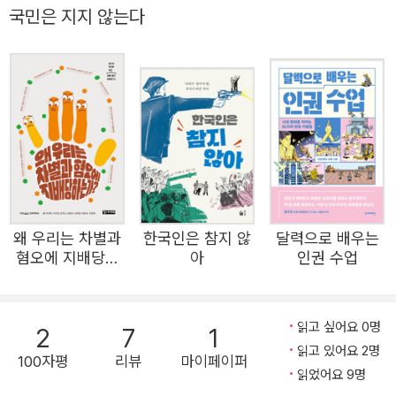
억하며 희생자들을 추모할 수 있도록 《4·3이 나에게 건넨
국민은 지지 않는다
말》을 펴냈다. 저자는 제주에서 나고 자란 한상희다. 그는 1
6살에 우연히 4․3을 만난 뒤 역사 교사, 세계시민교육 분야
박사가 되었고, 현재는 ‘선(善)의 시민성’과 ‘회복적 정의’ 실
천가로 살고 있다. 저자에게 4·3은 세상을 바라보는 창이자
삶의 방향을 안내했던 이정표로서, 《4·3이 나에게 건넨 말》
은 오랫동안 4·3을 알고, 기억하고, 나누려는 그의 삶이 써
내려간 책이다. 여기서 ‘알고, 기억하고, 나눈다’의 뜻은 조금
특별하다. ‘안다’는 것은 75년 전 4·3이 일어났던 현장과 그
왜 우리는 차별과
한국인은 참지 않
달력으로 배우는
것을 고스란히 겪은 사람들의 고통을 직시한다는 뜻이고,
혐오에 지배당하
아
인권 수업
‘기억한다’는 것은 그때를 살아낸 사람들과 남겨진 사람들이
는가?
상처를 회복해 냈던 힘이 무엇인지 숙고한다는 뜻이며, ‘나
눈다’는 것은 4·3이 준 교훈을 오늘에 가져와 내일로 나아가
읽고 싶어요 0명
2
7
1
읽고 있어요 2명
게 하는 올바른 균형추로 삼는다는 뜻이다. ‘알고, 기억하고,
100자평
리뷰
마이페이퍼
읽었어요 9명
나눈다’는 4·3과 함께한 저자 내면의 성장과정이기도 하고,