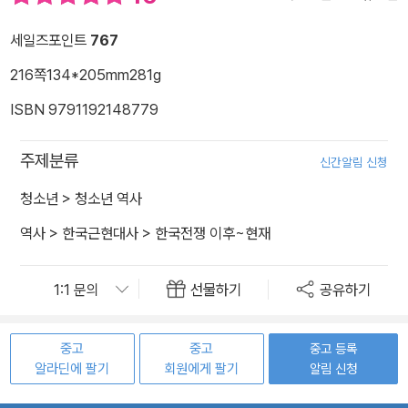
세일즈포인트
767
216쪽
134*205mm
281g
ISBN 9791192148779
주제분류
신간알림 신청
청소년
>
청소년 역사
역사
>
한국근현대사
>
한국전쟁 이후~현재
선물하기
공유하기
중고
중고
중고 등록
알라딘에 팔기
회원에게 팔기
알림 신청