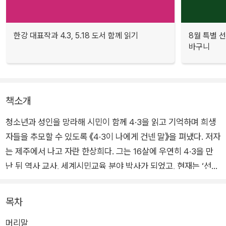
한강 대표작과 4.3, 5.18 도서 함께 읽기
8월 특별 선
바구니
책소개
청소년과 성인을 망라해 시민이 함께 4·3을 읽고 기억하며 희생
자들을 추모할 수 있도록 《4·3이 나에게 건넨 말》을 펴냈다. 저자
는 제주에서 나고 자란 한상희다. 그는 16살에 우연히 4·3을 만
난 뒤 역사 교사, 세계시민교육 분야 박사가 되었고, 현재는 ‘선
(善)의 시민성’과 ‘회복적 정의’ 실천가로 살고 있다. 저자에게 4·
3은 세상을 바라보는 창이자 삶의 방향을 안내했던 이정표로서,
목차
《4·3이 나에게 건넨 말》은 오랫동안 4·3을 알고, 기억하고, 나누
머리말
려는 그의 삶이 써 내려간 책이다.