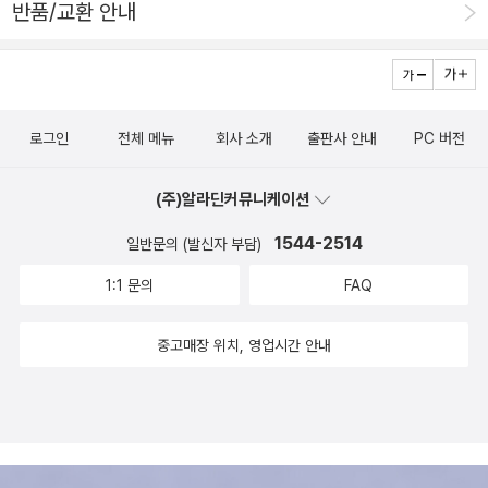
반품/교환 안내
마나 무자비하게 악을 행할 수 있는지를 보여주는 사건이지
0고지를 지나는 길가의 가지만 무성한, ‘희끗한 살갗이 함부
다. 제주 4.3을 다룬 많은 책들은 연대기적으로 사실만을 나
만 반대로 사람이 얼마나 정의롭고 용기 있는 결단을 내릴
로 벗겨진 것 같은’ 나무들에 눈이 쌓인 광경을 상상한다. 무
열해 놓은 경우가 많았다.아니면 어떤 면에서는 감정의 과잉
수 있는지 증명해 주는 역사라고 저자는 말하고 있다. 그는
릎이 잠길 만큼 눈이 많이 쌓이면 저 나무들은 경하가 꿈에
이 되어 솔직히 읽기가 힘든 책들도 있었다. 그렇지만, 이 책
익히 알려진 ‘악의 평범성’을 무력화한 정의로운 용단을 4․3
서 본 ‘수천 명의 남녀들과 야윈 아이들이 어깨를 웅크린 채
은 저자의 어린 시절 경험과 여러번 크로스체크된 사실을 바
로그인
전체 메뉴
회사 소개
출판사 안내
PC 버전
에서 통찰하고 이를 ‘선(善)의 시민성’이라고 명명하면서 개
눈을 맞고 있는 모습’일지도 모른다고 생각했다. 누군가의
탕으로사람들이 궁금해할만한 지점에서 미리 안내를 해주면
념화했다. 자신의 목숨을 걸고 무고한 사람들을 살린 의인
목소리로 들을 수밖에 없는, 경험해보지 않은 역사적 사건인
서 다가왔기 때문에 읽기가 편했다.그것은 저자가 그 만큼
(주)알라딘커뮤니케이션
한 분 한 분의 귀한 이야기가 4장에서 보석처럼 반짝인다. •
4.3에 한강 작가는 바로 들어가지 않는다. 직접 겪지 않은,
많은 사람들을 대해보고 메세지를 전달했을 때 어떻게 하면
1544-2514
일반문의 (발신자 부담)
4․3이 우리에게 남긴 것: 평화·인권·정의·통일의 가치, 시민
바라보는 고통은 아무리 상상해도 그 아픔을 그대로 느낄 수
가장 효율적일지를 치열하게 고민한 결과를 바탕으로 쓰여
성 확장과 회복적 정의 ‘4․3은 무엇일까’라는 의문에 서서히
1:1 문의
FAQ
없다. 한강은 먼저 인선의 손가락 절단으로 인한 치료에 대
진 글이라 가능한 일이다.그래서 제주 4.3을 잘아는 사람들
답을 찾아가고 ‘4·3과 사람들’에 대한 이해의 폭이 넓어지자
한 설명으로 우리에게 통증을 만나게 한다. 봉합수술을 마
은 4.3을 재발견하면서 읽을 수 있고4.3을 모르는 사람은
중고매장 위치, 영업시간 안내
이제 저자의 생각은 ‘4․3이 우리에게 남긴 것은 무엇일까’라
친 인선의 손가락은 3주 동안 3분마다 아직 피가 굳지 않은
제주 4.3을 발견하면서 읽을 수 있었다. 그리고 그보다 더
는 새로운 형태로 나아갔다. 그것은 저자 자신의 삶을 4․3과
봉합된 자리를 바늘로 서슴없이 찔러주어야 한다. 피가 흐르
큰 이유는 이 책은 모두를 위한 제주4.3책이기 때문이다.해
함께하겠다는 의지를 넘어 4․3을 인류 보편의 교훈으로 세
고 통증을 느껴야 신경이 죽지 않기 때문이다. 신경이 죽으
방 즈음에 제주에서 일어난 4.3이라는 비극은 현재를 살고
상에 알리겠다는 다짐이었다. 저자는 4·3이 그 자체로 한국
면 수술한 위쪽 마디가 썩어버린다. 바늘에 찔릴 때마다 수
있는 우리에게 어떤 의미를 줄 수 있을까?E.H Carr는 '역사
현대사는 물론 세계사적으로 큰 교훈을 주는 교재임을 강조
술한 부위에 피가 나 더 부풀어 오른다. 3분마다 인선에게