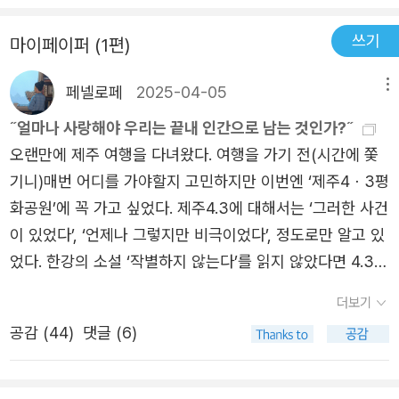
룬 영화 <지슬>(감독 오멸)과 소설 <순이 삼촌>(현기영
울에서 전주로 전주에서 제주로 이어지는 강행군이였지만교
쓰기
마이페이퍼 (1편)
작), 《돌담에 속삭이는》(임철우 작)을 통해 2장에서 생생하
수님은 4.3 평화 공원, 백조일손묘, 잃어버린 마을 곤을동,
게 전해진다. 두 번째 질문은 그렇다면 그때 살아남은 사람
터진목, 북촌 기념관까지이틀 동안 제주 전역을 샅샅이 누비
페넬로페
2025-04-05
메뉴
들이 어떻게 삶을 이어왔으며, 제주는 어떻게 복원되었는가
고 가셨다. 그리고 그때 나보다 놀란 사람들은 같이 제주에
였다. 4․3이 하나의 사건이면서 3만 개의 사건이라고 불리
˝얼마나 사랑해야 우리는 끝내 인간으로 남는 것인가?˝
오셨던 통역 선생님들이였다.두분은 나의 오랜 지인들로 세
는 이유, 희생당한 사람과 살아남은 사람, 학살자와 누군가
오랜만에 제주 여행을 다녀왔다. 여행을 가기 전(시간에 쫓
계시민교육에 대해 오랫동안 스터디를 해온 모임의 멤버였
를 살린 사람, 진상규명과 기억에 앞장선 사람…. 즉 ‘4·3과
기니)매번 어디를 가야할지 고민하지만 이번엔 ‘제주4ㆍ3평
다.다시 두분을 서울에서 뵈었을 때, 두분은 준비를 못하고
사람들’로 저자의 관심이 넓고 깊어졌다. 3장에서는 4·3이
화공원’에 꼭 가고 싶었다. 제주4.3에 대해서는 ‘그러한 사건
제주 4.3 을 마주하게 되어 감정을 주체할 수가 없었다고 한
라는 가혹한 환경에 던져졌던 어린이들의 고난과 극복의 삶
이 있었다’, ‘언제나 그렇지만 비극이었다’, 정도로만 알고 있
다.다른 나라 사람덕분에 4.3유직지를 가보게 되었다는 자
을 저자의 가족사를 통해 그리고 있다. 8살과 5살이었던 어
었다. 한강의 소설 ‘작별하지 않는다’를 읽지 않았다면 4.3과
괴감...정작 제주 4.3에 관심을 갖지 못했다는 죄책감...그리
린 남매는 무너진 가족을 복구하기 위해 앞으로 결혼하면 될
평화공원에 대해 관심을 갖지 않았을 것이다. 제주4.3에 붙
고 직접 제주에 와서 4.3이라는 어마어마한 진실과 마주했
더보기
수 있는 한 아이를 많이 낳아 든든한 공동체를 이루기로 다
어있는 ‘평화’라는 말이 참 얄궂다. 평화롭지 않았던 우리의
을 때...그야말로 머리를 한대 맞은 듯했다고 한다. 자연스럽
공감 (
44
)
댓글 (6)
짐했고, 그렇게 태어난 아이들은 ‘형제 책임주의’라는 가르
역사적 비극에 붙인 ‘평화’는 미래에만 존재할 수 있는 단어
게 우리 모임은 제주 4.3에 대해 공부하고, 제주로 직접 답
침대로 4․3의 폐허를 딛고 거친 세파에 맞서 똘똘 뭉쳐 성장
같다. 현실은 여전히 불안하고 대립적인데, 4.3이 지향하는
사를 해보자는 목표를 갖게 되었다.그때 선택하게 된 책이
해 나간다는 이야기가 따뜻하게 전해진다. 4․3은 사람이 얼
평화는 언제쯤 가능할지 암담하다. 한라산의 어리목과 110
이책이였다.가장 큰 이유는 일단 책이 잘 읽혔기 떄문이였