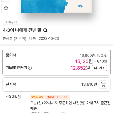
소득공제
4·3이 나에게 건넨 말
한상희
(지은이)
다봄
2023-10-20
종이책
16,800
원,
10%
15,120
원
+ 840원
12,852
원
카드최대혜택가
더보기
전자책
13,610
원
수령예상일
양탄자배송
썬데이 EXPRESS
오늘(일) 22시까지 주문하면 내일(월) 아침 7시
출근전
배송