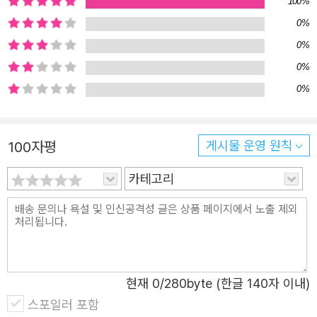
100%
와 회복이, 과거와 현재가, 그곳과 이곳이 엉켜 있는 그물망
0%
이 4·3이다. 저자는 4·3이 미래를 담을 튼튼한 그물망이 될
0%
수 있도록 우리가 무엇을 해야 할지 차분하게 안내한다. 진
0%
상규명과 피해자의 명예회복, 정의로운 의인들에 대한 묵념
0%
으로 자연스럽게 이끈다. ‘알고, 기억하고, 나눈다.’ 이 세 가
지를 되뇌며 4·3의 동행자 한상희를 따라가 보자. • ‘도대체
4․3이 뭐지?’ 16살 청소년이 품은 질문, 그 후 오롯이 그 답
100자평
게시물 운영 원칙
을 찾기 위한 오랜 여정 저자는 4․3을 만나기 전 16살 때의
카테고리
자신은 장난꾸러기였다고 말한다. 밤마다 내일은 친구들과
무얼 하며 놀까 생각하면서 잠이 들곤 했던 청소년이었으니
까. 그날도 평소처럼 잠이 들었는데 이상한 꿈을 꾸었다. 바
닷물 속에 손을 담그자 뼈들이 만져졌고, 그 뼈들을 어느 공
동묘지 무덤 옆 비석에 올려놓고 오는 무서운 꿈이었다. 일
현재
0
/280byte (한글 140자 이내)
어나서 어머니에게 꿈 이야기를 들려드리니 돌아온 말씀은
스포일러 포함
“네가 외할아버지 꿈을 꿨구나!”였다. 저자는 그날 처음 어