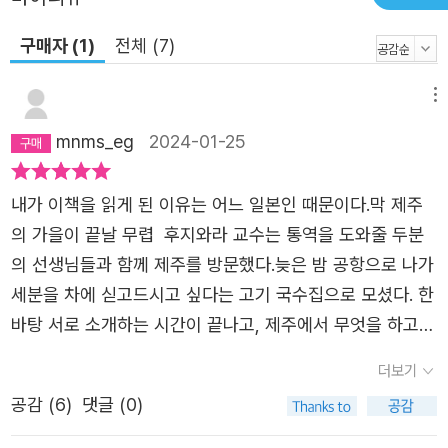
고 4·3을 알기 위해 나섰다. 오랫동안 누구도 입에 올리지
구매자 (1)
전체 (7)
못했기에 묻혀 버린 역사. 아픈 가족사에 대해 하소연 한번
하지 못했던 피해자들이 4․3에 대해 말하기 시작한 것이 ‘6
메뉴
월 항쟁’ 이후였다. 16살 저자가 4․3을 처음 들었던 해도 4․
3무장봉기가 벌어진 지 무려 40년이 지난 1988년이었다.
mnms_eg
2024-01-25
“도대체 4․3이 뭐지?” 저자는 어머니와 외삼촌, 외할아버지
가 겪은 사연을 듣고 생긴 이 질문에 오랫동안 답을 구하러
내가 이책을 읽게 된 이유는 어느 일본인 때문이다.막 제주
다녔다. 간단없는 이 여정에 대한 기록이 《4․3이 나에게 건
의 가을이 끝날 무렵 후지와라 교수는 통역을 도와줄 두분
넨 말》이다. • 4․3의 상처를 견뎌온 힘에 관한 고찰: 4․3과
의 선생님들과 함께 제주를 방문했다.늦은 밤 공항으로 나가
사람들 첫 번째 질문은 4․3의 역사적 사실에 대한 것이었고,
세분을 차에 싣고드시고 싶다는 고기 국수집으로 모셨다. 한
그에 대한 답은 1장에 정리되어 있다. 4․3이 대체 왜 일어났
바탕 서로 소개하는 시간이 끝나고, 제주에서 무엇을 하고
는지, 당시 제주의, 한국의, 한국 밖의 상황은 어떠했는지,
싶으신지 여쭈어 보았다.이제 제주에 정착한지 얼마 되었다
더보기
무엇이 누구를 희생시켰는지에 대해서다. 1947년 3․1절 발
고 그동안 축척해둔 '도민 맛집' 정보를 풀어볼 요량으로 여
공감 (
6
)
댓글 (0)
포사건부터 1954년 9월 21일 한라산 통행금지령이 해제될
쭈어봤는데,교수님 입에서는 의외의 답이 나왔다.'제주의 4.
때까지 7년 7개월을 겪어 낸 사람들의 이야기는 당시를 다
3 유적지를 보고 싶어서'실제로 그랬다.됴쿄에서 서울로 서