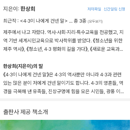
한 작품들이기에 이 책의 의미를 고양시켜 준다.
풍성해지는 마중물이 될 것입니다.
어렵습니다. 저자는 교육자답게 4·3이라는 복잡한 사건을 정확
지은이:
한상희
저자파일
신간알림 신청
하게 이해할 수 있도록 안내해 주고 있습니다. 특히 이 책의 가장
최근작 :
<4·3이 나에게 건넨 말>
… 총 3종
(모두보기)
큰 미덕은 어려운 내용을 쉽게 설명해 준다는 점입니다. 청소년뿐
제주에서 나고 자랐다. 역사·사회·지리·특수교육을 전공했고, 지
만 아니라 학교 선생님과 어른들이 함께 필독하시기를 권합니다.
역 기반 세계시민교육으로 박사학위를 받았다. 《청소년을 위한
제주 역사》, 《청소년, 4·3 평화의 길을 가다》, 《새로운 교육과정
에 담은 세계시민교육》, 《온 세상이 사회 교과서》, 《문화다양성
의 이해》, <4·3 피해자 회복탄력성 연구>를 공동으로 연구·집필
한상희(지은이)의 말
하였다. 1996년부터 2015년까지 역사·사회 교사로, 2016년부
《4·3이 나에게 건넨 말》은 4·3의 역사뿐만 아니라 4·3과 관련
터 2022년 8월까지 교육청 전문직으로 일했다. 현재는 중학교
있는 많은 분이 저에게 건넨 말이기도 합니다. 4·3의 영혼들, 역
교감으로 재직하면서 회복적 학교문화 만들기에 힘쓰고 있다. 2
경을 극복해 낸 유족들, 진상규명에 힘을 모은 시민들, 광풍 이후
015년 유네스코 세계교육포럼에서 ‘제주에서 세계시민을 만나
에 다시 제주섬에 찾아와 꽃 피운 자연까지…. 이 모든 이야기가
다’라는 주제 발표를 함으로써 4·3을 전 세계 사람들에게 전하기
이 책에 담겨 있습니다.
출판사 제공 책소개
도 했다. 각 시·도 교육청 교사 연수 때 4·3 강의와 유적지 답사 안
내를 맡아 평화·인권·통일·정의의 가치에 관해 소통하고 있다. 현