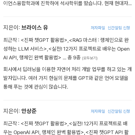
이언스융합학과에 진학하여 석사학위를 땄습니다. 현재 현대자
동차에서 자율주행SW개발 엔지니어로 일하고 있습니다. Chat
GPT를 다양한 분야, 특히 데이터 사이언스 분야에 응용하고자
지은이:
브라이스 유
저자파일
신간알림 신청
연구/개발에 힘쓰고 있습니다.
최근작 :
<진짜 챗GPT 활용법>
,
<RAG 마스터 : 랭체인으로 완
성하는 LLM 서비스>
,
<실전! 12가지 프로젝트로 배우는 Open
AI API, 랭체인 완벽 활용법>
… 총 9종
(모두보기)
회사에서 딥러닝을 이용한 자연어 처리 개발 업무를 하고 있는 개
발자입니다. 여러 가지 현실의 문제를 GPT와 같은 언어 모델을
통해 푸는 것에 관심이 많습니다.
지은이:
안상준
저자파일
신간알림 신청
최근작 :
<진짜 챗GPT 활용법>
,
<실전! 12가지 프로젝트로 배
우는 OpenAI API, 랭체인 완벽 활용법>
,
<진짜 챗GPT API 활