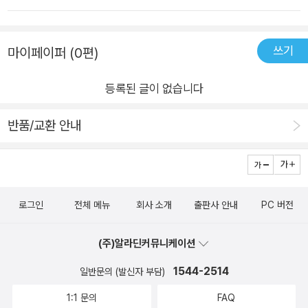
들(웹디자인, 번역, 주식데이터분석 등)이 챗gpt 유료 기능을 사
용하거나 다른 유료 앱이나 파생 유료 api 등을 사용하여야만 하
쓰기
마이페이퍼 (0편)
는 것이라서 챗gpt 무료 버전을 이용해서 뭔가를 하고자 하는 사
람에게는 크게 유용하지 않을 수 있음.
등록된 글이 없습니다
반품/교환 안내
로그인
전체 메뉴
회사 소개
출판사 안내
PC 버전
(주)알라딘커뮤니케이션
1544-2514
일반문의 (발신자 부담)
1:1 문의
FAQ