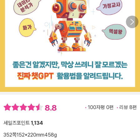
8.8
100자평 0편
리뷰 8편
세일즈포인트
1,134
352쪽
152*220mm
458g