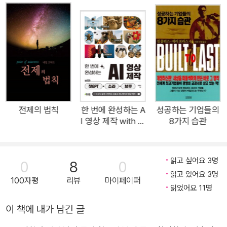
질문하는 방법 ◎ ChatGPT를 활용해 1분 만에 블로그를 작성하
는 방법 ◎ ChatGPT로 스크립트를 작성하고, 픽토리 AI를 활용
해 영상을 제작하는 방법 ◎ Imagga를 이용해 사진의 키워드를
추출하고, ChatGPT로 시와 소설을 쓰는 방법 ◎ ChatGPT를
영어 공부, 면접 준비, 프로그래밍 공부에 활용하는 방법 ◎ 미드
저니를 활용해 다양한 이미지를 생성하는 방법 ◎ 엑셀 업무에 C
hatGPT를 활용하는 방법 ◎ PPT에 필요한 콘텐츠 작성부터 사
진, 디자인까지 ChatGPT의 도움을 받는 방법 ◎ 주식 데이터,
전제의 법칙
한 번에 완성하는 A
성공하는 기업들의
I 영상 제작 with 챗
8가지 습관
부동산 데이터, 카카오톡 대화 기록을 분석하고 시각화하는 방법
GPT+소라+브루
◎ ChatGPT API를 활용해 나만의 애플리케이션에 ChatGPT
를 추가하는 방법 초보자부터 전문가까지 ChatGPT 활용법을
읽고 싶어요 3명
0
8
0
제대로 배우고 싶은 분들께 강력 추천합니다.
읽고 있어요 3명
100자평
리뷰
마이페이퍼
읽었어요 11명
이 책에 내가 남긴 글