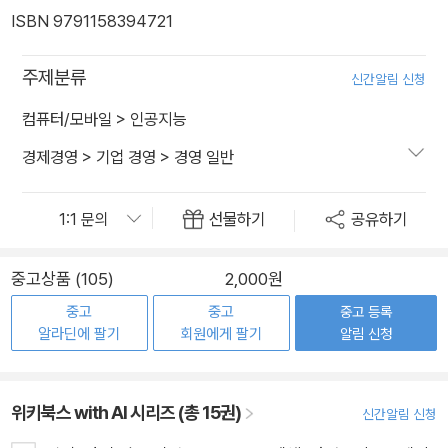
ISBN 9791158394721
주제분류
신간알림 신청
컴퓨터/모바일
>
인공지능
경제경영
>
기업 경영
>
경영 일반
선물하기
공유하기
중고상품 (105)
2,000원
중고
중고
중고 등록
알라딘에 팔기
회원에게 팔기
알림 신청
위키북스 with AI 시리즈 (총 15권)
신간알림 신청