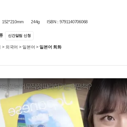
152*210mm
244g
ISBN : 9791140706068
류
신간알림 신청
서
>
외국어
>
일본어
>
일본어 회화