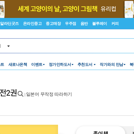
알라딘굿즈
온라인중고
중고매장
우주점
음반
블루레이
커피
서
스트
새로나온책
이벤트
정가인하도서
추천도서
작가와의 만남
북
 전2권
일본어 무작정 따라하기
|
종이책