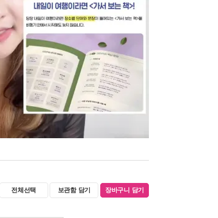
전체선택
보관함 담기
장바구니 담기