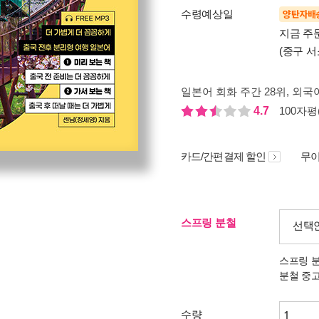
수령예상일
양탄자배
지금 주
(중구 서
일본어 회화 주간 28위
, 외국어
4.7
100자평(
카드/간편결제 할인
무이
스프링 분철
선택
스프링 
분철 중
수량