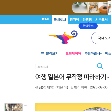
HOME
전자책
만권당
외국도서
국내도서
첫달무료
국내도
분야보기
오뒷세이아
추천마법사
베
소득공제
여행 일본어 무작정 따라하기 -
센님(정세영)
(지은이)
길벗이지톡
2023-09-30