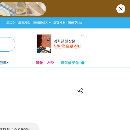
로그인
회원가입
마이페이지
고객센터
장바구니
(0)
투비컨티뉴드
펀드
북플
서재
창작플랫폼
투비컨티뉴드