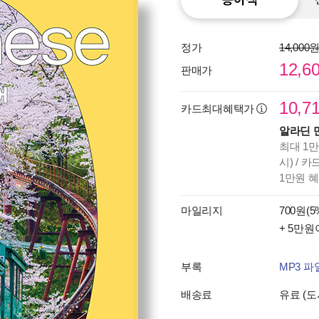
정가
14,000
12,6
판매가
10,7
카드최대혜택가
알라딘 
최대 1만
시) / 
1만원 
마일리지
700원(5
+ 5만원
부록
MP3 
배송료
유료 (도