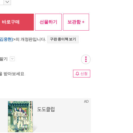
바로구매
선물하기
보관함 +
(김웅현)
>의 개정판입니다.
구판 종이책 보기
 팔기
림을 받아보세요
신청