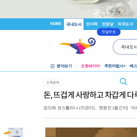
HOME
전자책
만권당
외국도서
국내도서
첫달무료
국내도
분야보기
오뒷세이아
추천마법사
베
소득공제
돈, 뜨겁게 사랑하고 차갑게 
앙드레 코스톨라니
(지은이),
한윤진
(옮긴이)
미