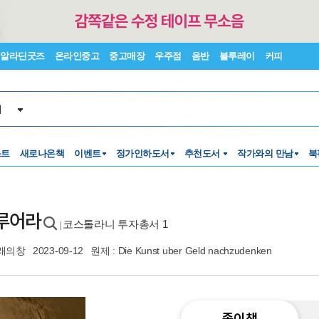
알라딘굿즈
온라인중고
중고매장
우주점
음반
블루레이
커피
서
스트
새로나온책
이벤트
정가인하도서
추천도서
작가와의 만남
북
다루어라
코스톨라니 투자총서 1
|
래의창
2023-09-12
원제 : Die Kunst uber Geld nachzudenken
종이책