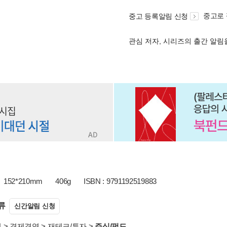
중고로
중고 등록알림 신청
관심 저자, 시리즈의 출간 알
152*210mm
406g
ISBN : 9791192519883
류
신간알림 신청
서
>
경제경영
>
재테크/투자
>
주식/펀드