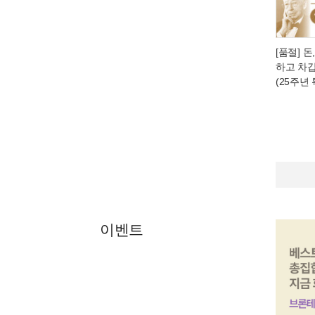
[품절] 
하고 차
(25주년
이벤트