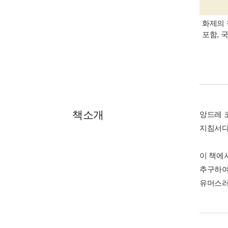
화제의 
포함, 
책소개
앙드레 
지침서다
이 책에
추구하여
유머스러