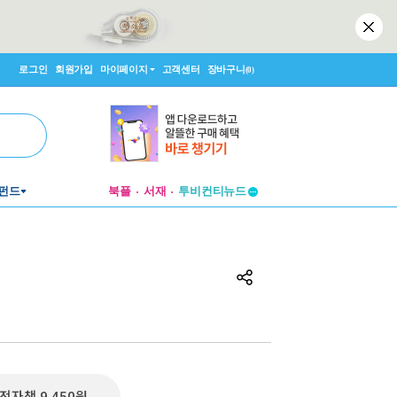
로그인
회원가입
마이페이지
고객센터
장바구니
(0)
투비컨티뉴드
펀드
북플
서재
창작플랫폼
투비컨티뉴드