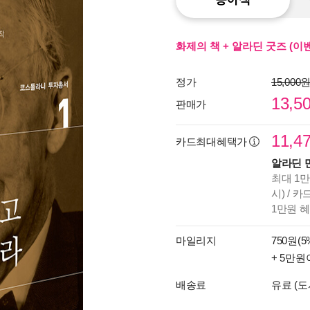
화제의 책 + 알라딘 굿즈 (이
정가
15,000
13,5
판매가
11,4
카드최대혜택가
알라딘 
최대 1만
시) / 
1만원 
마일리지
750원(5
+ 5만원
배송료
유료 (도