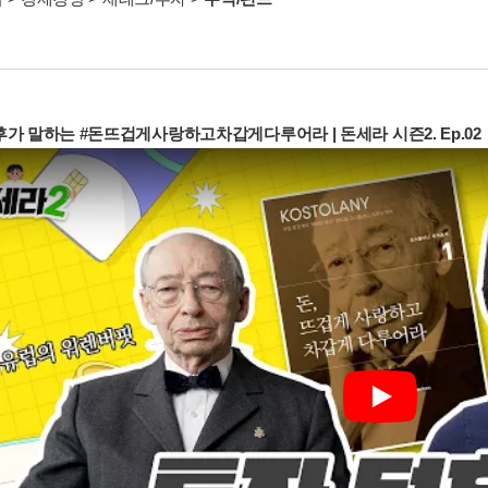
후가 말하는 #돈뜨겁게사랑하고차갑게다루어라 | 돈세라 시즌2. Ep.02
Play