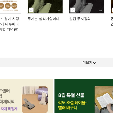
돈, 뜨겁게 사랑
투자는 심리게임이다
실전 투자강의
갑게 다루어라
 특별 기념판)
더보기