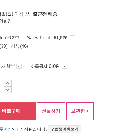
일(월) 아침 7시
출근전 배송
역변경
top10
2주
|
Sales Point :
51,826
39)
리뷰(46)
자 할부
소득공제 610원
바로구매
선물하기
보관함 +
다루어라
>의 개정판입니다.
구판 종이책 보기