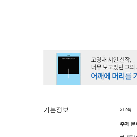
기본정보
312쪽
주제 분
국내도