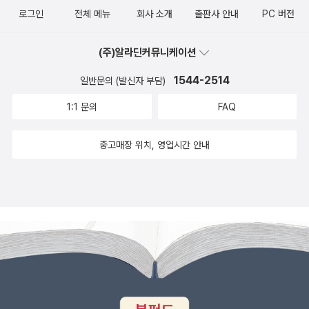
봐야 하는 사람, 천천히 개념을 익히고자 하는 사람, 기출문제만 풀고
로그인
전체 메뉴
회사 소개
출판사 안내
PC 버전
합격하고 싶은 사람 등 각자의 상황에 맞는 공부법이 주어져서 좋았
다. 빨리 시험을 보기 위한 공부가 필요한 사람은 도서에서 몇 쪽의 핵
(주)알라딘커뮤니케이션
심 부분만 확실히 공부하면 되는지 찾아볼 수 있다.3. 자격증 이론 공
1544-2514
부를 어떻게 해야 하는지 배울 수 있었다. 무식하게 다 외우려고 들지
일반문의 (발신자 부담)
않고, 문제를 먼저 푼 다음 개념을 공부하는 방법으로 컴활에 친숙해
1:1 문의
FAQ
질 수 있었다.4. 이 도서는 독자가 기필코 자격증을 취득할 수 있도록,
직접 이론을 씹어준 다음에 숟가락에 떠다 친히 먹여준다. 독자는 정
중고매장 위치, 영업시간 안내
말 책에서 하라는 대로 따라서 공부하면 된다.5. 공부하는 데 눈이 편
하다. 연한 초록색과 회색으로 구성된 내지가 장시간 종이를 바라보
는 눈을 편하게 하고, 집중도를 더 높여준다.6. 각 장의 끝에는 핵심요
약이 있다. 앞에서 배웠던 내용을 뒤에서 반복해서 짚고 넘어가니 저
절로 암기가 된다.7. 휴대가 편리하다. 시험에 필요한 내용은 다 들었
는데 놀랍도록 가벼워서 어디서든 들고 다니며 공부할 수 있다. 본인
의 공부 방법은 책이 제시하는 대로 주어진 기출 문제 먼저 풀고, 이론
을 쭉쭉 읽었다. 자격증 적성 공부법인 듯하다. 문제를 풀고 이론을 읽