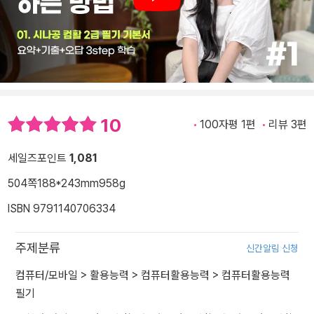
Play
10
100자평 1편
리뷰 3편
세일즈포인트
1,081
504쪽
188*243mm
958g
ISBN 9791140706334
주제분류
신간알림 신청
컴퓨터/모바일
>
활용능력
>
컴퓨터활용능력
>
컴퓨터활용능력
필기