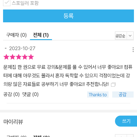
사용되는 프로그램이 MS오피스 2016에서 MS오피스 2021로 변경
스포일러 포함
됨에 따라, <2024 시나공 컴퓨터활용능력 2급 필기 기본서> 역시
등록
해당 사항을 반영하였습니다. Q. 시나공 홈페이지에서 어떤 자료를
받아볼 수 있나요? A. 시나공 홈페이지에서는 자격증별로 제공되는
강의 외에도 여러 시험대비자료를 받아보실 수 있습니다. 새로운 기
구매자 (0)
전체 (1)
출문제 및 모의고사가 꾸준히 업데이트되며, 실습 파일, 핵심요약집
-
2023-10-27
을 비롯하여 실기특강과 다양한 강의가 제공됩니다. 희망 카테고리
메뉴
내에서 자격증 선택 후, 구매 도서에 맞는 자료를 다운받아 학습하세
문제집 한 권으로 무료 강의&문제를 풀 수 있어서 너무 좋아요!! 컴퓨
요. Q. 도서명 앞에 년도가 붙는 이유는 무엇인가요? 작년판과 차이
터에 대해 아무것도 몰라서 혼자 독학할 수 있으지 걱정이었는데 강
점이 무엇이죠? A. 시나공 앞에 년도가 붙는 이유는 전년도 시험 트
의랑 많은 자료들로 공부하기 너무 좋아요!! 추천합니당!
렌드를 완벽하게 반영했음을 나타내기 위해서입니다. 시나공은 매년
공감 (
0
)
댓글 (0)
변화하는 시험 트렌드에 맞춰, 진화를 거듭하고 있습니다.
쓰기
마이리뷰