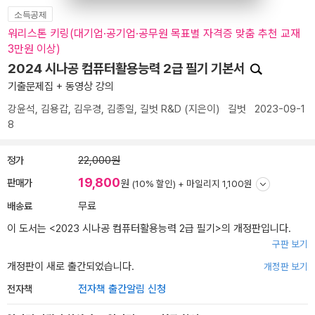
소득공제
워리스톤 키링(대기업·공기업·공무원 목표별 자격증 맞춤 추천 교재
3만원 이상)
2024 시나공 컴퓨터활용능력 2급 필기 기본서
기출문제집 + 동영상 강의
강윤석
,
김용갑
,
김우경
,
김종일
,
길벗 R&D
(지은이)
길벗
2023-09-1
8
정가
22,000원
19,800
판매가
원
(10% 할인) +
마일리지 1,100원
배송료
무료
이 도서는 <
2023 시나공 컴퓨터활용능력 2급 필기
>의 개정판입니다.
구판 보기
개정판이 새로 출간되었습니다.
개정판 보기
전자책
전자책 출간알림 신청