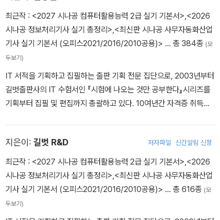
최근작 :
<2027 시나공 컴퓨터활용능력 2급 실기 기본서>
,
<2026
시나공 정보처리기사 실기 총정리>
,
<최신판 시나공 사무자동화산업
기사 실기 기본서 (오피스2021/2016/2010공용)>
… 총 384종
(모
두보기)
IT 서적을 기획하고 집필하는 출판 기획 전문 집단으로, 2003년부터
길벗출판사의 IT 수험서인 『시험에 나오는 것만 공부한다』시리즈를
기획부터 집필 및 편집까지 총괄하고 있다. 10여년간 자격증 취득에
관한 교육,연구,집필에 몰두해 온 강윤석 실장을 중심으로 IT 자격증
시험의 분야별 전문가들이 모여 IT 수험서의 수준을 한 단계 높이기
지은이:
길벗 R&D
저자파일
신간알림 신청
위한 다양한 연구와 집필 활동에 전념하고 있다.
최근작 :
<2027 시나공 컴퓨터활용능력 2급 실기 기본서>
,
<2026
시나공 정보처리기사 실기 총정리>
,
<최신판 시나공 사무자동화산업
기사 실기 기본서 (오피스2021/2016/2010공용)>
… 총 616종
(모
두보기)