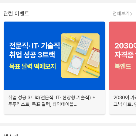
관련 이벤트
전체보기
취업 성공 3트랙(전문직· IT· 현장형 기술직) +
2030이 가
투두리스트, 목표 달력, 타임테이블...
크닉 매트.