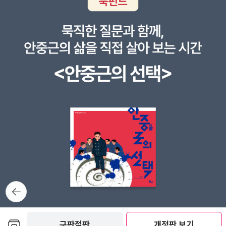
으면 술술 이해가 되도록 구성이 잘 짜여있다.<컴활에 대해 아무것도
몰라서 실기는 커녕 필기도 엄두를 낼 수 없는 상황이라면?><컴활 2
급 자격증을 가장 빠르고 쉽고 현명하게 공부하고 싶다면?><마땅한
컴활 자격증 책을 찾지 못하고 있었다면?><시험 버전 개정으로 202
4년 컴활 자격증 준비에 걱정을 갖고 있었다면?> 지금 당장 <시나공
시리즈 컴퓨터활용능력 2급 필기>를 Pick 할 때다. 컴활이 스트레스
받고 두렵다면, 어디서부터 공부를 시작해야 하는지 그저 막막하기만
하다면 걱정하지 않아도 좋겠다. 시나공 도서로 충분히 독학이 가능
하다고 느꼈다.
뒤로가
기
보관함담기
구판절판
개정판 보기