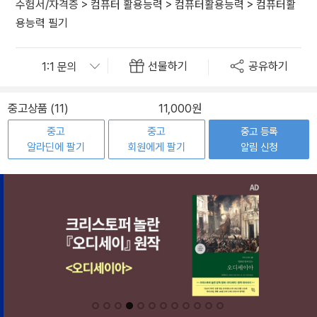
수험서/자격증
>
컴퓨터 활용능력
>
컴퓨터활용능력
>
컴퓨터활
용능력 필기
선물하기
공유하기
중고상품 (11)
11,000원
중고
중고
중고 등록
알라딘에 팔기
회원에게 팔기
알림 신청