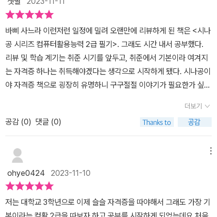
샛별
2023-11-11
으니 시간 분배를하기도 편해서 진짜 합격할 수 있는 확률이 높아지
는 거 같아요 왜 이 분야 1위인 지 알 거 같은 느낌이랄까 ㅋㅋㅋㅋㅋ
바삐 사느라 이런저런 일정에 밀려 오랜만에 리뷰하게 된 책은 <시나
만약, 컴활 필기 교재 찾고 계신다면 추천합니당 !입맛대로 활용하기
공 시리즈 컴퓨터활용능력 2급 필기>. 그래도 시간 내서 공부했다.
좋고 부록에 최신 기출 문제도 있어서 이거 하나로시험 준비는 다 할
리뷰 및 학습 계기는 취준 시기를 앞두고, 취준에서 기본이라 여겨지
수 있기 때문에 너무 좋더라구요 !! 강추합니다 :D
는 자격증 하나는 취득해야겠다는 생각으로 시작하게 됐다. 시나공이
야 자격증 책으로 굉장히 유명하니 구구절절 이야기가 필요한가 싶겠
지만, 이참에 시나공 책이 왜 유명할 수밖에 없는지 하나씩 파악하기
더보기
위해 리뷰를 쓰는 까닭도 있다. 우선 시나공 도서의 특장점을 5가지
공감 (
0
)
댓글 (0)
를 소개한다.1. <2024년 시험 버전을 반영>한다.: 컴활은 아예 관심
이 없어서 몰랐는데 2024년에 출제 기준이 변경된다고 한다. MS 오
피스 2016 버전에서 2021버전으로 바뀐다는데 그에 따른 출제 기준
메뉴
을 100% 반영했다.2. <관련 분야 20년 이상의 최고 집필진의 노하
ohye0424
2023-11-10
우>를 바탕으로 한 <최신시험 반영 실전문제>가 첨부됐다.: 내가 푸
는 문제가 이젠 시험에 나오지 않는 문제인지 걱정하지 않아도 된다.
저는 대학교 3학년으로 이제 슬슬 자격증을 따야해서 그래도 가장 기
3. 확실한 실전대비를 위해, 시험과 동일하거나 어려운 난이도의 문
본이라는 컴활 2급을 따보자 하고 공부를 시작하게 되었는데요.처음