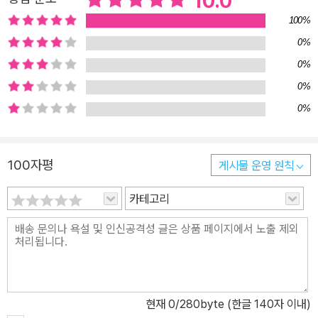
10.0
문제들을 풀기 위해 프로그램의 기능들을 무조건 외우는 것은 무척
피곤한 일입니다. 실습이 필요한 내용은 컴퓨터 화면을 보면서 따라
100%
할 수 있도록 단계별로 자세하게, 이쪽 분야에 전혀 기초가 없는 수험
0%
생의 눈높이에 맞춰 설명했습니다. ■ 학습 방향을 제시하기 위해 노
0%
력했습니다. 학습 방향을 파악하지 못한 채 교재에 수록된 내용을 무
0%
작정 읽어 가는 것은 비효율적입니다. 실제 시험에서 출제되는 문제
0%
에 맞게 암기할 것, 한 번만 읽어볼 것, 구분할 것, 이해할 것, 실습할
것 등 옆에서 선생님이 지도하는 것처럼 친절한 가이드라인을 제공했
습니다. ■ 동영상 강의를 제공합니다. 시나공 컴퓨터활용능력 2급
100자평
게시물 운영 원칙
필기 교재는 컴퓨터 관련 생초보자도 수월하게 공부할 수 있도록 자
카테고리
세하고 쉬운 설명으로 구성되어 있지만, 수험생의 상황에 따라 학습
에 어려움을 느낄 수 있습니다. 이런 분들을 위해 교재 내용의 어려운
부분을 동영상 강의로 제공합니다. 본문의 QR코드를 스캔하면 명쾌
하고 시원시원한 저자 직강 동영상을 시청할 수 있습니다. ■□ 시나
공 FAQ □■ Q. 2024년부터 컴퓨터활용능력 실기 프로그램이 변경
된다는데 해당 내용도 반영된 건가요? A. 컴퓨터활용능력 시험에서
현재
0
/280byte (한글 140자 이내)