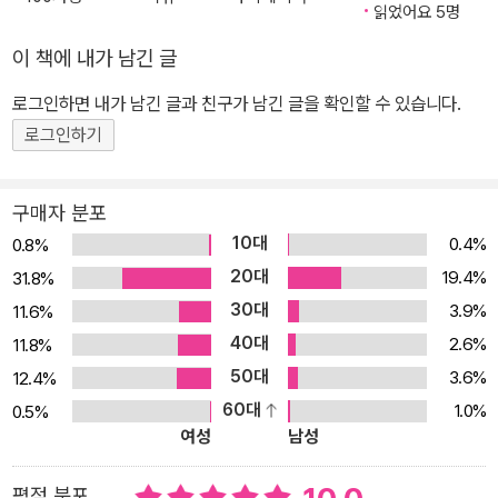
습니다. - 상황별, 개인별 우선순위 학습: 시험에 출제된 비율에 따라
읽었어요 5명
A, B, C, D 등급을 정해두어 학습 효율을 극대화할 수 있습니다. - 기
이 책에 내가 남긴 글
출문제집 부록 제공: 총 10회 분량의 최신 기출문제를 제공합니다. -
저자 무료 강의 지원: 유튜브와 홈페이지에서 459 개의 저자 무료 강
로그인하면 내가 남긴 글과 친구가 남긴 글을 확인할 수 있습니다.
의를 제공합니다. - 꾸준히 업데이트되는 최신 자료: 시나공 홈페이지
로그인하기
(sinagong.co.kr)에서 핵심요약집, 최신기출문제, 최종 모의고사 등
시험에 필요한 자료를 확인할 수 있습니다. 수험생의 마음으로 만든
구매자 분포
책 - 시나공 ■ 최대한 단시간에 취득할 수 있도록 노력했습니다. 자
10대
0.4%
0.8%
격증 취득을 목적으로 구성된 만큼 이론상 중요할지라도 시험 문제와
20대
19.4%
31.8%
거리가 있는 내용은 배제했습니다. 또한 지금까지 출제된 모든 기출
30대
3.9%
11.6%
문제를 유형별로 분석하여 합격이 가능한 수준을 정한 후, 출제 비중
40대
이 낮은 내용은 과감히 빼고 중요한 것은 확실하게 표시해 둠으로써
2.6%
11.8%
어떠한 변형 문제가 나오더라도 대처할 수 있도록 최대한 자세하고
50대
3.6%
12.4%
쉽게 설명했습니다. ■ 공부하면서 답답함을 느끼지 않도록 노력했습
60대
1.0%
0.5%
여성
남성
니다. 컴퓨터활용능력 필기 시험은 이론 시험이지만 많은 부분 윈도
우 10과 엑셀의 기능을 알아야 풀 수 있는 문제가 출제됩니다. 이런
평점 분포