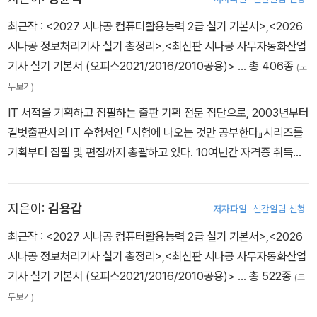
최근작 :
<2027 시나공 컴퓨터활용능력 2급 실기 기본서>
,
<2026
시나공 정보처리기사 실기 총정리>
,
<최신판 시나공 사무자동화산업
기사 실기 기본서 (오피스2021/2016/2010공용)>
… 총 406종
(모
두보기)
IT 서적을 기획하고 집필하는 출판 기획 전문 집단으로, 2003년부터
길벗출판사의 IT 수험서인 『시험에 나오는 것만 공부한다』시리즈를
기획부터 집필 및 편집까지 총괄하고 있다. 10여년간 자격증 취득에
관한 교육,연구,집필에 몰두해 온 강윤석 실장을 중심으로 IT 자격증
시험의 분야별 전문가들이 모여 IT 수험서의 수준을 한 단계 높이기
지은이:
김용갑
저자파일
신간알림 신청
위한 다양한 연구와 집필 활동에 전념하고 있다.
최근작 :
<2027 시나공 컴퓨터활용능력 2급 실기 기본서>
,
<2026
시나공 정보처리기사 실기 총정리>
,
<최신판 시나공 사무자동화산업
기사 실기 기본서 (오피스2021/2016/2010공용)>
… 총 522종
(모
두보기)