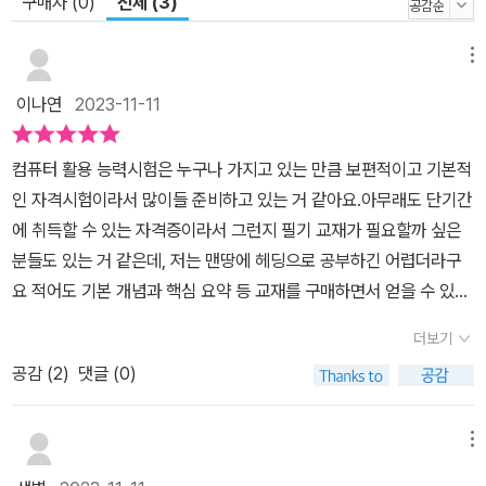
구매자 (0)
전체 (3)
메뉴
이나연
2023-11-11
컴퓨터 활용 능력시험은 누구나 가지고 있는 만큼 보편적이고 기본적
인 자격시험이라서 많이들 준비하고 있는 거 같아요.아무래도 단기간
에 취득할 수 있는 자격증이라서 그런지 필기 교재가 필요할까 싶은
분들도 있는 거 같은데, 저는 맨땅에 헤딩으로 공부하긴 어렵더라구
요 적어도 기본 개념과 핵심 요약 등 교재를 구매하면서 얻을 수 있는
메리트가 있어서 전 항상 교재를 꼭 구매해서 조금 더 쉽게 공부합니
더보기
당 !우선, 최신 출제 기준 변경으로 리뉴얼 된 버전이라 좋았고, 매번
공감 (
2
)
댓글 (0)
기출문제를업데이트 해줘서 꾸준히 공부하기 너무 좋은 거 같아요 !
특히 교재 하나만 구매해도 기출문제랑 핵심 요약집 등 제공되는 자
료가 많아서 오히려 교재값으로 여러 이득을 보는 거 같아서 추천드
메뉴
립니당 !깔끔한 디자인과 내용 구성도 알차고, 우선순위가 정해져 있