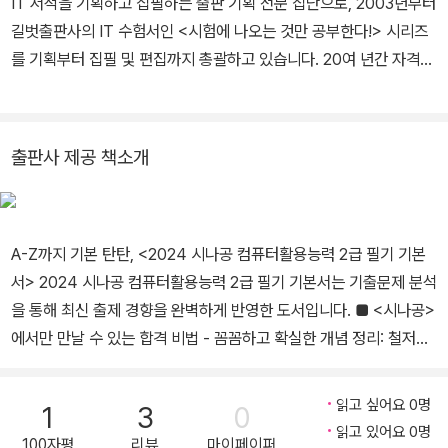
IT 서적을 기획하고 집필하는 출판 기획 전문 집단으로, 2003년부터
길벗출판사의 IT 수험서인 <시험에 나오는 것만 공부한다!> 시리즈
를 기획부터 집필 및 편집까지 총괄하고 있습니다. 20여 년간 자격증
취득에 관한 교육, 연구, 집필에 몰두해 온 강윤석 대표를 중심으로 I
T 자격증 시험의 분야별 전문가들이 모여 국내 IT 수험서의 수준을
한 단계 높이기 위한 다양한 연구와 집필 활동에 전념하고 있습니다.
출판사 제공 책소개
A-Z까지 기본 탄탄, <2024 시나공 컴퓨터활용능력 2급 필기 기본
서> 2024 시나공 컴퓨터활용능력 2급 필기 기본서는 기출문제 분석
을 통해 최신 출제 경향을 완벽하게 반영한 도서입니다. ■ <시나공>
에서만 만날 수 있는 합격 비법 - 꼼꼼하고 확실한 개념 정리: 철저한
분석으로 출제 개념을 구성하여 확실한 시험 대비가 가능합니다. - 이
론+문제+요약의 3단 구성: 각 섹션과 장이 끝날 때마다 기출문제와
읽고 싶어요 0명
1
3
0
핵심요약을 배치해 필수 학습 이론을 완벽 흡수할 수 있도록 만들었
읽고 있어요 0명
100자평
리뷰
마이페이퍼