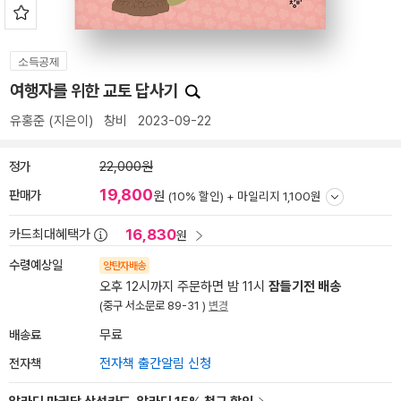
소득공제
여행자를 위한 교토 답사기
유홍준
(지은이)
창비
2023-09-22
정가
22,000원
19,800
판매가
원
(10% 할인) +
마일리지 1,100원
16,830
카드최대혜택가
원
수령예상일
양탄자배송
오후 12시까지 주문하면 밤 11시
잠들기전 배송
(중구 서소문로 89-31 )
변경
배송료
무료
전자책
전자책 출간알림 신청