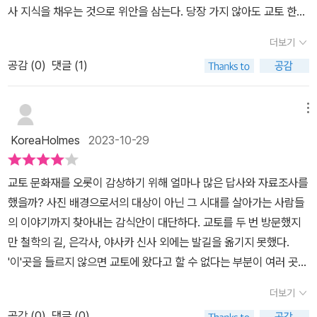
대 일반 회화도 상당히 높은 수준일 것이라며 미술사 전공자들에
사 지식을 채우는 것으로 위안을 삼는다. 당장 가지 않아도 교토 한바
이 도래계에서 나왔거나 영향을 받았다는 것을 알 수 있다.대학생 때
게 이 기억을 환기해주고 싶다 하셨다. 책의 마지막에는 교토 도시샤
퀴 돌고 온 느낌. 바쁜 삶에 위로가 된다. 그리고 언젠가 갈 날을 기약
들었던 교양 일본사 수업 덕분에 아스카 문화의 상당 부분이 백제와
더보기
대학으로 유학왔던 시인 윤동주와 정지용의 자취도 담고 있다. 도쿄
해보기로 한다.광륭사 목조미륵반가사유상을 만나보고 싶고 철학의
고구려의 영향을 받아 꽃피웠다는 사실은 알고 있었지만 이 정도로까
여행은 일본의 역사뿐만 아니라 근대지성사의 일본과 한국에 대해 생
공감 (
0
)
댓글 (1)
길도 걸어보고 싶다는 상상을 하면서 제대로 공부하고 가고 싶다.
지 깊게 관련이 있었다는 것은 책을 읽으며 처음 알게되었다. 특히나
각해볼 수 있는 시간을 가질 수 있다고 말해주는 듯해서 도쿄에 여행
유물 하나하나를 상세하게 사진과 함께 설명해주니 어떤 부분이 도래
을 다시 가게된다면 우리나라 역사의 흔적에 대해 나도 찾아보아
메뉴
계의 영향을 받은 부분이고 또 어떤 부분이 일본에서 독자적으로 발
야 할 것 같다.한국인들이 가장 많이 방문하는 여행지인 교토는 간략
전해온 부분인지 더 잘 알 수 있었다.마침 얼마 전에 국립중앙박물관
KoreaHolmes
2023-10-29
하다고 적은 이 책에서만도 너무 많은 유적지와 문화유산이 나온
사유의 방을 방문하여 반가사유상을 가까이에서 볼 기회가 있었는데,
다. 교토 여행계획이 있다면 길잡이 역할을 해 줄 수 있는 이 책
반가사유상과 형제처럼 닮은 목조 불상을 보고 깜짝 놀랐다. 반갑기
교토 문화재를 오롯이 감상하기 위해 얼마나 많은 답사와 자료조사를
은 꼭 읽고 가는 것을 추천한다. 욕심내서 여러군데를 대충보는 여행
도 하고, 이렇게까지 영향을 받았다니 신기하기도 하고……. 불상의
했을까? 사진 배경으로서의 대상이 아닌 그 시대를 살아가는 사람들
보다 한두 곳만 가도 진정한 도쿄를 경험할 수 있는 것이 더 좋다 생각
뿌리를 찾기 위해 여러 학자들이 달려들어 연구를 지속적으로 하고있
의 이야기까지 찾아내는 감식안이 대단하다. 교토를 두 번 방문했지
한다. 미술관도 도슨트 깊이감 있는 해설을 한 작품을 보기 위해가듯
는 것도 왠지 대단하게 느껴졌다.내년 초에 집안 어른들을 모시고 교
만 철학의 길, 은각사, 야사카 신사 외에는 발길을 옮기지 못했다.
이. #여행자를위한교토답사기 #유홍준 #창비 #교토여행 #일본역
토를 한 번 더 방문하게 될 것 같은데, 이 책을 통해 배운 내용들을 머
'이'곳을 들르지 않으면 교토에 왔다고 할 수 없다는 부분이 여러 곳이
사 #일본여행책 #일본여행 #나의문화유산답사기일본편 #신간도
리에 잘 넣고 가서 기존과는 또 다른 감각을 건져올 수 있으면 좋겠다.
라 뜨끔했고, 다시 한 번 걸음을 하고 싶다. 일본어를 전공으로 한 사
서 #책추천 #서평❤︎ ❛창비❜로부터 도서지원 받았습니다.
더보기
(출판사로부터 서평용 도서를 제공받았습니다)
람으로서, 전문적 용어와 문화재 명칭은 그리 어렵지 않게 읽을 수 있
공감 (
0
)
댓글 (0)