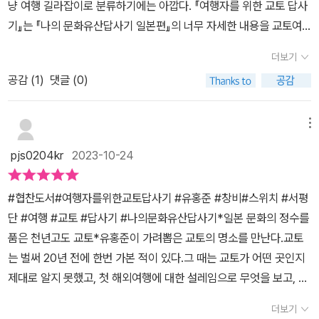
냥 여행 길라잡이로 분류하기에는 아깝다. 『여행자를 위한 교토 답사
느낄수 있었던 교토. 이제는 이 책을 통해 교토에 대해 이해했으니 자
그동안 교토의 문화재는 놀고 먹는 여행 중의 한켠에 밀어 놓은 일부
기』는 『나의 문화유산답사기 일본편』의 너무 자세한 내용을 교토여
세히 직접 보면서 더더욱 감상을 해보고싶다. 언젠가 이 책 한권을 달
정도로만 생각하고 있었다는 생각이 책을 읽으면서 들 정도로 이책은
행에 실질적인 도움이 되고자 간략하게 핵심만 추려서 한권으로 나
랑 들고 교토로 훌쩍 떠나는 그날이 왔으면 좋겠다. 알고가면 더 ! 즐
더보기
교토의 문화재를 이해하게 만들고 교토의 문화재를 알고 싶게 만드는
온 책이다. 교토 관광안내서에는 도시 중심의 낙중, 그 외곽은 낙
겁다!
교토 문화재를 이해하는데 너무나 좋은 책이었습니다. 광륭사 이후에
공감 (
1
)
댓글 (0)
동, 낙서, 낙담, 낙북으로 소개되어 있는데 16세기 말 도요토미 히데
나오는 모든 문화재는 전부 방문은 했었으나 책에서 서술하는 걸 보
요시가 도시를 개조할 때 어소를 중심으로 토축을 쌓으면서 안쪽
다보면 '나는 정말 그냥 스윽 눈으로 보고 온 정도구나' 라는 생각이
인 낙중과 바깥쪽인 낙외을 구분한데서 유래했다. 1️⃣제 1부는 교토
메뉴
들고 이책에 들어있는 방대한 지식과 깊이에 다시 한번 감탄하게 되
의 전사(前史)로 일본의 수도가 교토에 정착하기 이전 아스카시대
pjs0204kr
2023-10-24
었습니다. 여담으로 막연히 중요도로 넘버링했다고 생각해 왔던 우리
와 나라시대의 대표적인 사찰인 법륭사와 동대사가 실렸다. 아스카시
나라와 일본에서 국보와 보물 1호를 정하는 방식에 대해 자세하게 알
대는 고구려 담징이 그린 벽화와 백제관음이라는 우아한 불상을 소개
#협찬도서#여행자를위한교토답사기 #유홍준 #창비#스위치 #서평
게된 것도 좋았습니다.이 책을 읽고 나면 이 책을 들고 해당하는 문화
한다. 일광보살, 월광보살 등의 예술품을 보고 아름다운 자태에 감탄
단 #여행 #교토 #답사기 #나의문화유산답사기*일본 문화의 정수를
재를 방문하여 해당 페이지를 열어 책에서 언급하는 내용을 문화재를
을 마음껏 하지 못하는 역사적 사실을 떠올리기보다 예술품 자체
품은 천년고도 교토*유홍준이 가려뽑은 교토의 명소를 만난다.교토
바라보며 하나하나 자세하게 비교하고 대조하면서 읽고 싶다는 마음
로 감상하고 예술적 가치로만 바라보는 시선도 필요하다는 생각에
는 벌써 20년 전에 한번 가본 적이 있다.그 때는 교토가 어떤 곳인지
이 강하게 들게 만듭니다. 다시 한번 여행과 지식을 즐기는 올바른 방
는 무척 공감도 갔다. 교토 여행을 나선다는 것은 이미 비극적 역
제대로 알지 못했고, 첫 해외여행에 대한 설레임으로 무엇을 보고, 무
법은 여러번 방문하는 것이 중요한 것이 아니라 얼마나 깊이 있게 보
사, 불편하게 일본을 바라보는 시각을 조금은 벗어나보자는 마음
엇을 느껴고, 무엇을 배워야하는지 몰랐다. 시간이 지나면서 언젠가
느냐가 더 중요한지를 다시 한번 생각하면서 감상평을 마칩니다.내년
도 있었을테니까. 그리고 고도 나라를 상징하는 문화유산 동대사 금
더보기
는 다시 가서 깊이있게 만나보고 싶다는 생각만 가지고 있었는데 생
봄에는 제 베스트 여행파트너인 아내와 시간내서 못가봤던 광륭사를