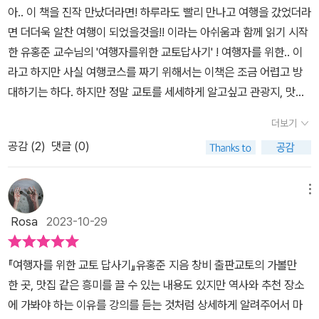
아.. 이 책을 진작 만났더라면! 하루라도 빨리 만나고 여행을 갔었더라
보다는 어느정도 난 이제 교토를 알아라는 사람들에게 가진 지식에
면 더더욱 알찬 여행이 되었을것을!! 이라는 아쉬움과 함께 읽기 시작
대한 경종을 울려주는 그런 책이라고 생각합니다. 일단 가이드와 인
한 유홍준 교수님의 '여행자를위한 교토답사기' ! 여행자를 위한.. 이
터넷에서 볼 수 있는 문화재의 소개와 해당 절이나 신사에서 받는 가
라고 하지만 사실 여행코스를 짜기 위해서는 이책은 조금 어렵고 방
이드북과는 내용의 깊이가 완전히 다릅니다.창건 유래, 문화재가 나
대하기는 하다. 하지만 정말 교토를 세세하게 알고싶고 관광지, 맛집
타내는 의미, 그에 따른 과거와 현재의 해석의 변화 등 학술적으로 전
위주의 여행과 다르게 구성해보고싶다! 하는 사람들에게는 많은 도움
문 분야에서 구술하는 문화재에 대한 설명은 교토의 문화를 뿌리부터
더보기
이 될 책이다. 유적지에 가서 해설사들의 이야기를 듣는것 보다 더 자
이해하는데 바이블이 될 정도로 자세하고 유용한 지식을 얻을 수 있
공감 (
2
)
댓글 (0)
세하고 읽기쉽게 구성이 되어있어서 좋았다. 몇달 전 일본여행을 하
는 책입니다. 해당 책에서 교토 지역에 위치 하지 않은 아스카의 법륭
면서 교토도 당일치기로 갔다왔는데 교토 코스를 짜면서 정말 고민이
사, 나라의 동대사는 가본적이 없어 차치하더라도, 교토 지역에 있는
많았다. 그렇게 크지 않은 도시라 마음만 먹으면 당일치기로 모든곳
메뉴
문화재는 다 가봤다고 자신하면서 책을 펼쳤으나 가보지 못한 광륭사
을 다 돌아다닐수는 있었으나, 정말 그야 말로 장소 찍고 넘어가기 밖
가 처음에 나와 의아한 마음으로 책을 읽기 시작했고 읽으면서 약간
Rosa
2023-10-29
에 되지 않았다. 설명을 들을만한 곳도 없었고, 인터넷에서 알아보고
의 부끄러움이 느껴졌습니다. 광륭사가 관광객들에게 유명한 아라시
가는것도 한계가 있었다. 하지만 자세히 보면 정말 구경하고픈곳도
야마를 가는 도중의 애매한 위치에 있어 여행책에서 거론하지 않아
『여행자를 위한 교토 답사기』유홍준 지음 창비 출판교토의 가볼만
자세하게 알아보고싶은곳들도 아주 많았던 곳이 교토였다. 그래서 다
못간거라고 핑계 대기에는 우리가 너무나 잘알고 있는 우리나라에서
한 곳, 맛집 같은 흥미를 끌 수 있는 내용도 있지만 역사와 추천 장소
음에는 교토만 며칠동안 여행을 와도 참 좋겠다라는 생각이 들 정도
만들어서 넘어갔다고 추정하고 우리 문화재라고 자랑하는 일본 국보
에 가봐야 하는 이유를 강의를 듣는 것처럼 상세하게 알려주어서 마
였으니 말이다. 고즈넉하고 자연친화적인, 정말 일본스러움을 가득
1호 목조미륵보살반가상이 위치한 꼭 가봐야 할 절 1순위였다는 것은