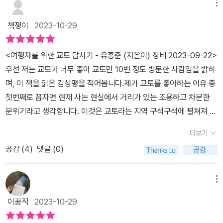
메뉴
책쟁이
2023-10-29
<여행자를 위한 교토 답사기 - 유홍준 (지은이) 창비 2023-09-22>
우선 저는 교토가 너무 좋아 교토만 10번 정도 방문한 사람임을 밝히
며, 이 책을 읽은 감상평을 적어봅니다.제가 교토를 좋아하는 이유 중
첫번째로 꼽자면 현재 사는 현실에서 거리가 있는 조용하고 차분한
분위기라고 생각합니다. 이것은 교토라는 지역 구석구석에 펼쳐져 있
는 높은 가치를 가진 절, 신사, 문화재 등이 자리잡고 있기에 주민들도
더보기
방해될 수 있는 떠들석한 분위기를 지양하고 차분하게 행동하는 것과
공감 (
4
)
댓글 (0)
남에게 피해를 주지 않으려는 '메이와꾸' 정신이 조화되어 일본의 타
지역보다는 차분한 느낌을 가진다고 생각해왔고, 이 느낌의 근원인
교토의 문화재에도 많은 관심을 두고 방문하였었습니다.아내가 평소
메뉴
에도 제가 교토와 교토의 문화재에 대한 관심이 많은 것을 알고 저에
이꿍직
2023-10-29
게 읽어보길 권했고 읽어본 결과 제가 알던 것은 정말 수박 겉핥기였
구나를 느낄 수 있었습니다. 이책은 한번도 교토를 가보지 않은 사람