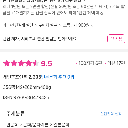
알라딘 만권당 삼성카드, 알라딘 15% 청구 할인
최대 1만원 또는 2만원 할인(전월 30만원 또는 60만원 이용 시) / 카드 발
급월 +1개월까지는 전월 실적이 없어도 최대 1만원 혜택 제공
카드/간편결제 할인
무이자 할부
소득공제 900원
관심 저자, 시리즈의 출간 알림을 받아보세요
신청
9.5
100자평 6편
리뷰 17편
세일즈포인트
2,335
일본문화 주간 9위
356쪽
142*208mm
460g
ISBN 9788936479435
주제분류
신간알림 신청
인문학
>
문화/문화이론
>
일본문화