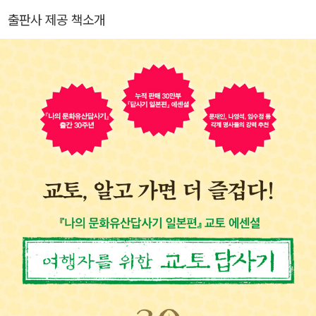
이를 위한 한국미술사’ 공개강좌를 10여 차례 갖고 한국문화유산답
출판사 제공 책소개
사회 대표를 맡았다. 영남대학교 교수 및 박물관장, 명지대학교 교수
및 문화예술 대학원장과 석좌교수, 문화재청장을 역임했고 현재 국립
중앙박물관 관장으로 있다. 미술사 저술로 《모두를 위한 한국미술
사》, 《외국인을 위한 한국미술사》, 《안목》, 《명작순례》, 《국보순례》,
《유홍준의 한국미술사 강의》(전 6권), 《겸재 정선》, 《추사 김정희》,
《조선시대 화론 연구》, 《화인열전》, 《완당평전》, 평론집으로 《80년
대 미술의 현장과 작가들》, 《다시, 현실과 전통의 지평에서》, 《정직한
관객》, 답사기로 《나의 문화유산 답사기》 시리즈, 《국토박물관 순례》
등이 있다. 간행물윤리위 출판저작상(1998), 제18회 만해문학상(2
003) 등을 수상했다.