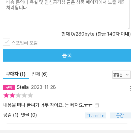
아름다운 선종 사찰과 백사로 꾸민 정원 등 일본미의 진수를 보여주
는 명소 중의 명소들이다. 부록으로 교토 지도와 답사 일정표, 교토 전
역의 유네스코 세계유산 해설도 곁들였다. 유물•유적과의 품격있는
대화로 이어지는 유홍준표 문화유산 해설은 이번 교토 여행에서도 차
현재
0
/280byte (한글 140자 이내)
원이 다른 독서 경험을 제공할 것이다.
스포일러 포함
등록
구매자 (1)
전체 (6)
Stella
2023-11-28
메뉴
내용을 떠나 글씨가 너무 작아요. 눈 빠져요.ㅠㅠ
공감 (
1
)
댓글 (0)