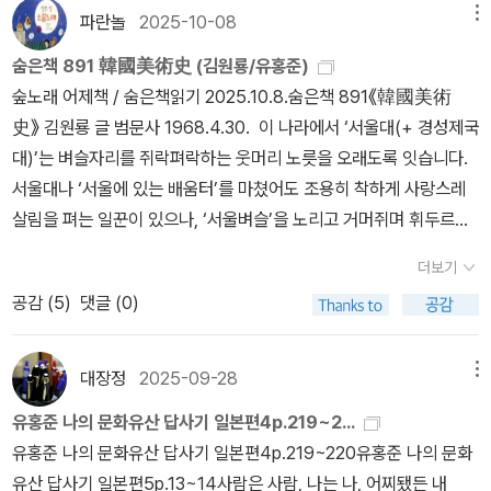
석정으로 유명한 곳이어서였겠다. 오전 9시가 되기 전에 입장했더니
파란놀
2025-10-08
메뉴
외국인 관광객 몇명만 앞서서 방장 마루에 앉아 석정의 돌들을 보고
숨은책 891 韓國美術史 (김원룡/유홍준)
있었다. 언제까지나 그 자리를 지키고 있을 것 같은 견고한 단호함. 그
숲노래 어제책 / 숨은책읽기 2025.10.8.숨은책 891《韓國美術
럼에도, 오랜만에 다시 보니, 바위는 가질 수 없는 친근함이 느껴졌다.
史》 김원룡 글 범문사 1968.4.30. 이 나라에서 ‘서울대(+ 경성제국
료안지를 둘러싼 꽤 큰 연못, 코요치(경용지)를 산책하는 아침은 근사
대)’는 벼슬자리를 쥐락펴락하는 웃머리 노릇을 오래도록 잇습니다.
했다(9년 전 기억에는 누락된 부분이다).이어서 찾은 곳이 금각사. 나
서울대나 ‘서울에 있는 배움터’를 마쳤어도 조용히 착하게 사랑스레
로선 재방이자 재견이었는데, 소설 금각사의 주인공 미조구치가 두번
살림을 펴는 일꾼이 있으나, ‘서울벼슬’을 노리고 거머쥐며 휘두르는
째 보고서야 금각사의 아름다움에 매혹된 것과 유사한 경험을 했다.
무리가 드셉니다. 이승만·박정희·전두환은 서울벼슬을 좋아하는 이들
9년 전 찾았을 때는 초여름 날씨에(한낮이었는지) 관광객이 소위 미
더보기
무리를 감싸면서 북돋았고, 떡고물과 떡을 혼자 차지하면서 길(연구·
어터질 정도여서(청수사만큼이나 많았다) 금각사보다 먼저 앞사람의
공감 (
5
)
댓글 (0)
이론)을 그들 마음대로 바꾸거나 비틀었습니다. ‘서울대·고은 시인’을
뒤통수를 봐야했다. 햇빛에 반사된 금각의 빛 때문에 그랬는지 금각
몹시 좋아하는 유홍준 씨는 ‘서울대 고고학과’를 연 김원룡도 아주 우
사는 매우 오만하게 느껴졌었다. 이번에 다시 본 금각사는 처음과는
러릅니다. 김원룡이 어떤 ‘식민사관’에 얼마나 ‘박정희 섬기기’를 했는
대장정
2025-09-28
메뉴
여러모로 달라진 환경 때문인지 다르게 보였다. 다소 흐린 날씨에(다
가 하는 발자취는 본 체 만 체이지요. 《韓國美術史》를 되읽다가 생
행히 파란하늘이 없지 않았다) 관광객도 전보다는 적어서인지 몰라도
유홍준 나의 문화유산 답사기 일본편4p.219~2...
각합니다. 이런 책은 이름만 ‘韓國○○○’입니다. 이웃나라 ‘日本美
(대표 관광지답게 인파로 붐볐지만 상대적으로는 그렇다) 나는 겸손
유홍준 나의 문화유산 답사기 일본편4p.219~220유홍준 나의 문화
術史’라든지 ‘日本○○○’를 고스란히 따왔다고 느껴요. 꾸밈새·판
한 금각사를 볼 수 있었다. 금각을 두르고도 겸손해보이기는 어려울
유산 답사기 일본편5p.13~14사람은 사람, 나는 나, 어찌됐든 내