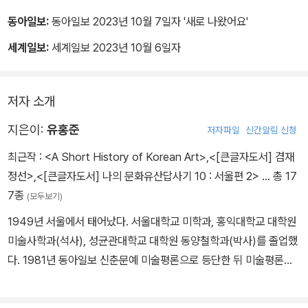
비가 이렇게 쓰여 있다.
동아일보:
동아일보 2023년 10월 7일자 '새로 나왔어요'
​ 사람은 사람, 나는 나, 어찌됐든 내가 가는 길은 나는 간다.
세계일보:
세계일보 2023년 10월 6일자
저자 소개
지은이:
유홍준
저자파일
신간알림 신청
최근작 :
<A Short History of Korean Art>
,
<[큰글자도서] 겸재
정선>
,
<[큰글자도서] 나의 문화유산답사기 10 : 서울편 2>
… 총 17
7종
(모두보기)
1949년 서울에서 태어났다. 서울대학교 미학과, 홍익대학교 대학원
미술사학과(석사), 성균관대학교 대학원 동양철학과(박사)를 졸업했
다. 1981년 동아일보 신춘문예 미술평론으로 등단한 뒤 미술평론가
로 활동하며 민족미술인협의회 공동대표, 제1회 광주비엔날레 커미
셔너 등을 지냈다. 1985년부터 2000년까지 서울과 대구에서 ‘젊은