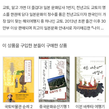
교토, 알고 가면 더 즐겁다! 일본 문화답사 1번지, 천년고도 교토의 명
소를 한권에 담다 일본문화의 정수를 품은 천년고도이자 한국인이 가
장 많이 찾는 해외여행지 중 하나인 교토. 2013년 초판 출간 이후 30
만부 이상 판매되며 최고의 일본문화 안내서로 자리매김한 『나의 문
화유산답사기 일본편』(전5권)을 모본 삼아 유홍준 교수가 가려뽑은
교토의 명소들을 『여행자를 위한 교토 답사기』 한권에 새로 담았다.
이 상품을 구입한 분들이 구매한 상품
일본 여행서 중에서도 교토 여행서는 압도적으로 많지만 시중에 나와
있는 도서 대부분은 관광지 위주로 구성되어 있어 교토의 역사와 문
화에 대한 깊이있는 해설을 기대하기는 어려웠다. 이 책은 “역사는 유
물을 낳고 유물은 역사를 증언한다”는 유홍준 교수의 철학에 입각해
교토의 아름다운 명소와 문화유산 하나하나에 말을 걸어가며 일본문
화의 진수를 상세히 밝혀놓았다. 교토의 문화부흥에 초석을 놓았으나
그 존재가 거의 알려져 있지 않았던 한반도 도래인의 흔적, 그리고 명
실공히 일본미의 해답을 보여주는 정원과 사찰을 조명하여 교토의 문
화적 향기와 깊이를 만끽하고자 하는 여행자들에게 더없이 유용한 길
국토박물관 순례 2
중국문화유산기행 1
이븐 바투타 여행기