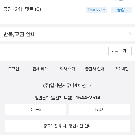
니면 무슨 개울길로 불렸을 것이다). 벛꽃 피는 계절엔 남다른 풍경을
다. 그리고 철학의 길이라는 넉 자로 인하여 들떠 있는 사람의 발길
공감 (
24
)
댓글 (0)
자랑하게 될 곳이기도 하다. 철학의 길 인근에 호넨인(법연원)이라는
에 적당한 사색의 무게를 실어준다. 길 중간에는 철학자 니시다 기타
정토종 사찰이 있는데 일행은 은각사를 방문하기 전에 호넨인에 먼저
로의 비가 있는데 이렇게 쓰여 있다.사람은 사람, 나는 나, 어찌됐
들렀다. 정확하게는 호넨인의 묘지에 들렀다. 다니자키 준이치로의
든 내가 가는 길을 나는 간다(人は人吾はわれ也とにかくに吾行
반품/교환 안내
무덤이 있어서다. 교토의 다른 명사들도 묻혀 있다곤 하지만 문학기
く道を吾は行なり).니시다 기타로는 가나자와(金澤) 제4고등학
행에서 찾는 곳은 작가의 생가이고 무덤이기에. 산 바로 아랫쪽에 다
교 출신으로 동급생인 스즈키 다이세쓰와는 이인삼각의 벗이자 동료
니자키 부부의 소박한 무덤이 나란히 자리하고 있었다. 작가는 작품
였다. 다이세쓰가 서구에 일본의 선을 전파한 것에 반하여 기타로
으로 기억될 뿐이라는 걸 다시금 확인했다.은각사는 문학과 연관된
는 “선(善)의 연구”라는 명저를 펴내어 서구 철학의 일본 토착화
로그인
전체 메뉴
회사 소개
출판사 안내
PC 버전
장소는 아니다. 그럼에도 고요한 아름다움을 뽐내는 장소로 금각사와
에 기여했다.[사진1] ‘철학의 길‘ 표지석 비와호 수로를 따라 남쪽으
대조되면서도 적절하게 짝을 이룬다는 생각이다. 은각사 산책로의 언
로 2킬로미터 떨어진 남선사까지 이어지는 이 길은 일본 근대 철학자
(주)알라딘커뮤니케이션
덕에 오르면 은각사 전경뿐 아니라 교토의 도심까지도 내려다보인다.
인 니시다 기타로가 즐겨 산책하던 곳이라고 하여 ‘철학의 길‘이라
금각사는 갖고 있지 않은 은각사만의 장점이다. 일정을 마치고 저녁
1544-2514
일반문의 (발신자 부담)
는 이름이 붙었다.[사진2] ‘철학의 길‘ 물가에는 어느 독지가가 기증
자유식은 어제와 마찬가지로 교토역 식당가에서 먹었다. 숙소에서 1
한 벚꽃을 심었는데, 그 나무가 제법 크게 자라 봄이면 흐드러지게 피
1:1 문의
FAQ
0분거리. 처음 교토역사를 봤을 때 경탄한 적이 있는데 다시 봐도 웅
어나는 벚꽃의 명소로 이름이 났고, 여름엔 반딧불이 모여들어 열대
장한 규모가 인상적이다. 교토타워의 야경도 일품이다...
야의 피서처로 유명하다.
중고매장 위치, 영업시간 안내