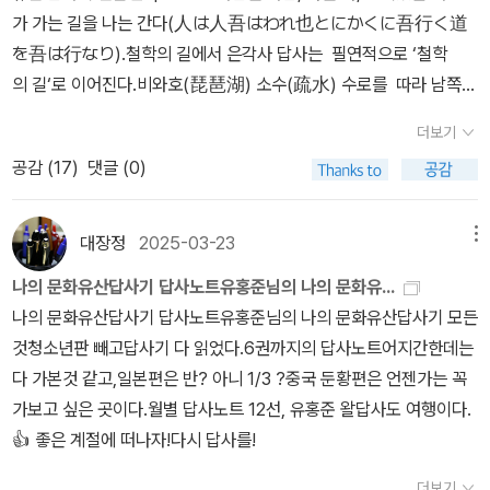
짜임·엮음새에 고스란히 옆나라 손끝을 따온 티가 물씬 납니다. 이제
터인데 예전 기억 때문에 그렇게 느껴졌을 것이다. 금각사의 이미지
가 가는 길을 나는 간다(人は人吾はわれ也とにかくに吾行く道
부터 ‘한그림’을 다시 바라보고, ‘한자취(한국사)’를 새로 들여다보는
를 교체하게 된 것이 이번 여해의 소득이다.금각사를 방문하고 찾은
を吾は行なり).철학의 길에서 은각사 답사는 필연적으로 ‘철학
눈을 틔워야지 싶습니다. “서울대로 가두고 갇혀서 길든 굴레”가 아
곳은 윤동주, 정지용, 두 시인의 시비가 있는 도시샤(동지사)대학. 교
의 길‘로 이어진다.비와호(琵琶湖) 소수(疏水) 수로를 따라 남쪽으
닌, “‘한사람’으로서 한그림을 빚고 한살림을 여미며 한말을 한글에
토의 간판대학은 과거 제국대학의 하나였던 교토대학이겠지만 도시
로 2킬로미터 떨어진 남선사까지 이어지는 이 길은 일본 근대 철학자
담는 한빛”을 헤아릴 때이지 싶습니다.ㅍㄹㄴ글 : 숲노래·파란놀(최
더보기
샤대학을 먼저 떠올리는 건 두 시인, 그 중에서도 특히 윤동주 때문이
인 니시다 기타로(西田幾多郞, 1870-1945)가 즐겨 산책하던 곳
종규). 낱말책을 쓴다. 《풀꽃나무 들숲노래 동시 따라쓰기》, 《새로 쓰
공감 (
17
)
댓글 (0)
다. 대표작 ‘서시‘의 한글과 일문이 세로로 새겨진 시비는 30년 전인
이라고 하여 ‘철학의 길‘이라는 이름이 붙어 있다.본래 철학의 길이라
는 말밑 꾸러미 사전》, 《미래세대를 위한 우리말과 문해력》, 《들꽃내
1995년에 세워졌다(정지용 시비는 10년뒤, 2005년에 세워졌다).
고 하면 독일 하이델베르크에 있는 네카어 강변의 ‘철학자의 길‘이 원
음 따라 걷다가 작은책집을 보았습니다》, 《우리말꽃》, 《쉬운 말이 평
삼일절에 방문자들이 있었는지 아직 방학중임에도 불구하고 시비 앞
조다.벤치마킹의 귀재인 일본은 1968년에 이 길을 정비하면서 ‘철
대장정
2025-03-23
메뉴
화》, 《곁말》, 《책숲마실》, 《우리말 수수께끼 동시》, 《시골에서 살림
에는 많은 꽃들이 놓여 있었다(이것도 9년 전과는 다른 기억이다). 나
학의 길‘이라는 멋진 이름을 붙였고 물가에는 어느 독지가가 기증
짓는 즐거움》, 《이오덕 마음 읽기》을 썼다. blog.naver.com/hboo
나의 문화유산답사기 답사노트유홍준님의 나의 문화유...
는 한국시사에서 두 시인의 위상에 대해 소개했고 일행과 기념사진을
한 벚꽃을 심었다. 그 나무가 제법 크게 자라 봄이면 흐드러지게 피어
klove
나의 문화유산답사기 답사노트유홍준님의 나의 문화유산답사기 모든
찍었다(20세기 시사의 10대 시인에 속한다). 묘비가 아니라 시비여
나는 벚꽃의 명소로 이름이 났고, 여름엔 반딧불이 모여들어 열대야
것청소년판 빼고답사기 다 읽었다.6권까지의 답사노트어지간한데는
서 환하게 웃으며 찍었다. 도시샤대학과 바로 인근의 교토고쇼(과거
의 피서처로 유명하다. 젊은 아베크족과 관광객들이 붐비면서 주
다 가본것 같고,일본편은 반? 아니 1/3 ?중국 둔황편은 언젠가는 꼭
의 황궁)에서 시간을 보내고 이동하여 먹은 점심은 일본 가정식. 그러
변 주택가에 끽다점과 부티크숍이 들어차 더 이상 철학의 길다운 분
가보고 싶은 곳이다.월별 답사노트 12선, 유홍준 왈답사도 여행이다.
서 나서 일행은 은각사(긴카쿠지)와 ‘철학의 길‘을 찾았다. 일본의 간
위기는 없지만 그래도 주변의 상점과 집들이 깔끔하고 근처에는 법
👍 좋은 계절에 떠나자!다시 답사를!
판 철학자이자 교토학파의 태두 니시다 기타로가 산책했다는 길이 철
연원(法然院), 영관당(永觀堂), 냐쿠오지 신사(若王子神), 노
학의 길로 이름지어졌다. 명명효과의 위력을 실감하게 해주는 곳(아
무라(野村) 미술관 등 명소들이 자리잡고 있어 산책길로는 그만이
더보기