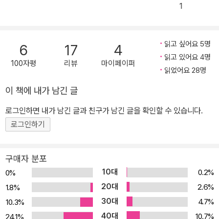
라잡이가 될 것이다. 표지부터 교토의 단풍과 가을 향취를 가득 담은
1
『여행자를 위한 교토 답사기』가 무미한 일상을 떠나 새로운 활력을
찾고자 하는 독자들에게 그윽한 여행 경험으로 다가가길 기대한다.
일본미의 꽃, 교토 전세계의 여행자들이 교토를 찾는 이유는 그곳에
읽고 싶어요 5명
6
17
4
일본미의 해답을 보여주는 유서 깊은 명소와 다양한 문화적 체험이
읽고 있어요 4명
100자평
리뷰
마이페이퍼
있기 때문이다. 유홍준 교수는 1천년간 수도의 지위를 지켜온 교토에
읽었어요 28명
일본문화의 진수가 녹아 있고 일본미의 꽃이 여기서 활짝 피었다고
이 책에 내가 남긴 글
해도 과언이 아니라고 말한다. 유네스코 세계유산에 등재된 사찰만 1
로그인하면 내가 남긴 글과 친구가 남긴 글을 확인할 수 있습니다.
3곳이며, 신사가 3곳, 성이 1곳으로 모두 17곳에 달한다. 그러나 역설
적으로 교토는 문화유산이 너무 많기 때문에 여행자를 힘들게 한다.
로그인하기
수많은 명소들 중 어디에 가서 무엇을 느껴야 할지 행복한 망설임에
빠지게 만드는 도시인 셈이다. 『여행자를 위한 교토 답사기』는 교토
구매자 분포
여행자라면 꼭 즐겨야 할 핵심 명소들을 소개하고 일본의 언어·역사·
10대
0.2%
0%
문화가 낯선 여행자들에게 필요한 예비지식을 전해 실질적인 도움이
20대
2.6%
1.8%
되고자 했다. 유홍준의 ‘답사기’답게 책을 펼치지 않으면 영원히 모를
30대
4.7%
10.3%
문화사적 지식과, 여행을 떠나지 않으면 도저히 느낄 수 없는 교토의
40대
10.7%
24.1%