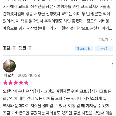
간이 부족한 것이 아쉬울 뿐.
고 유홍준작가님은 존 케이지(John Cage)의 4분 33초동안 아무것
시각에서 교토의 정수만을 담은 <여행자를 위한 교토 답사기>를 출
도 연주하지 않는 4’33’’ 곡을 예로 들었는데 사진과 곡이 너무 잘 어
간하셨다길래 냉큼 서평을 신청했다.교토는 이미 두 번 방문한 적이
울려서 다소 차갑게 느껴질 수도 있는 정원의 모습을 그 속에 담겨 있
있어서, 이 책을 읽으면서 추억여행도 하면 좋겠다~ 정도의 가벼운
을 정신세계의 표현의 결과임을 조금은 알 수 있었다. (책 중에
마음으로 읽기 시작했는데 내가 기대했던 것 이상으로 알찬 이야기가
서 이 정원의 공간이 너무 좋았음🩶 침묵으로 정원을 바라보는 관람
많이 담겨있었다.책은 ‘여행자를 위한’ ‘교토 답사기’를 표방하고 있지
객들의 뒷모습 마저도..)금각사는 환상이라 표현하며 교토에 와서 금
더보기
만 국지적으로 교토에 있는 유물과 명소에 대한 이야기를 유명세나
각사를 보지 않았다면 다시 교토를 와야할 만큼 뜻을 담았다. 거울처
공감 (
0
)
댓글 (0)
중요도, 방문객 순, 이름 순 같은 단순한 방식으로 나열한 책은 아니
럼 맑은 경호지에 3층 누각 건물이 물결에 흔들리는 그림자를 보
다. 사실 관광 가이드 목적으로만 이 책을 읽는다면 너무나 무겁게 느
고 환상을 일이킨다고 했는데 작가님은 흩뿌리는 눈발 속 금빛을 발
껴질 것이다. 이 책은 마치 학술답사를 하듯이, 교토를 중심으로 꽃피
메뉴
하는 당당함에 시각적 관능미라 표현하며 아름다움을 말했다.✔️시대
운 역사와 문화를 설명해주며 그 흐름에 따른 굵은 곁가지로 유물과
의 미술, 건축에 대해 설명도 상세하지만 이 책에서 돋보였던 것은 정
하오치
2023-10-29
유적지를 이야기하는 책에 가깝다.개인적으로는 교토를 여행하면서
원의 사진과 해석이었다. 일본인들은 정원에 대한 생각이 각별했는
굉장히 일본적인 도시라는 인상을 많이 받았었는데 책을 읽으며 오히
데 역사의 사상에 따라 양식이 변화되고 새롭게 창출되며 일본미
오랜만에 문화유산답사기그것도 여행자를 위한 교토 답사기!교토 문
려 생각이 조금 달라졌다. 책에 가장 많이 등장하는 단어 중 하나가 바
의 진수를 보여주었다. 한국회화사를 전공하셔서인지 문화재 역사
화유산에 대한 깊이 있는 이해를 도와주는 책이다. 자연스럽게 일본
로 ‘도래인渡來人’이다. 주로 5~7세기 사이에 한반도에서 일본으로
에 대하여만 알리지 않는다. 남선사의 ‘어제비장전’ 목판화는 몽골 침
역사와 문화까지 지식을 넓혀갈 수 있다. 여행 갈 때 가져갈 수 있게
건너간 사람들을 일컫는 표현이라고 하는데, 이 책을 읽다보면 고대
입 때 불타 없어지고 인출되어 일부만 소장되어있다고 했는데 고려시
조금 가벼웠으면 좋겠다는 아쉬움도 있지만 좋은 사진을 보면서 미술
일본의 여러 문화나 풍습, 그 중에서도 특히 불교미술의 많은 요소가