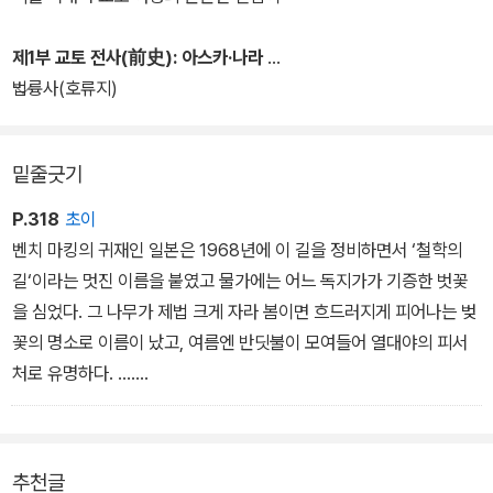
화에 대한 깊이 있는 해설을 기대하기는 어려웠다. 이 책은 “역사는
유물을 낳고 유물은 역사를 증언한다”는 유홍준 교수의 철학에 입각
제1부 교토 전사(前史): 아스카·나라
해 교토의 아름다운 명소와 문화유산 하나하나에 말을 걸어가며 일본
법륭사(호류지)
문화의 진수를 상세히 밝혀놓았다.
밑줄긋기
P.318
초이
벤치 마킹의 귀재인 일본은 1968년에 이 길을 정비하면서 ‘철학의
길‘이라는 멋진 이름을 붙였고 물가에는 어느 독지가가 기증한 벗꽃
을 심었다. 그 나무가 제법 크게 자라 봄이면 흐드러지게 피어나는 벚
꽃의 명소로 이름이 났고, 여름엔 반딧불이 모여들어 열대야의 피서
처로 유명하다. ....
그리고 철학의 길이라는 넉 자로 인하여 들떠 있는 사람의 발길에 적
당한 사색의 무게를 실어준다. 길 중간에는 철학자 니시다 기타로의
추천글