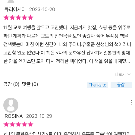
제 방문한다면 한참을 멍하니 그 광경을 바라보았을 듯하다. 화려함
지용의 시비로 끝이 난다.⠀교토의 필수 코스인 산넨자카(청수사 가
계리궁(桂離宮,가쓰라이궁), 남선사(南禅寺,난젠지)와 철학의 길*
큐리어시티
2023-10-20
과 정밀성을 담은 권세의 상징을.✔️일반적인 유명하다는 명소도 있지
는 오르막길)가고구려 도래인의 고향이었다니🫢⠀⠀정말 상상하지
교토지도*교토의 유네스코 세계유산*교토 답사 3박4일 일정표.시작
만 우리나라의 흔적들이 담긴 유서들을 찾아 담았다는 게 많이 느껴
못했던가슴 벅찬 답사였다🥹⠀교토에 4번이나 갔음에도 불구하고너
부터 역사이야기로 흥미를 돋고 사진과 함께 보며 따라가는 교토 답
11월 교토 여행을 앞두고 고민했다. 지금까지 맛집, 쇼핑 등을 위주로
져서 일본 역사 공부하는 느낌과 우리나라가 잃어버리고 놓치고 있
무나 무지했던 내 자신이 책을 읽는 내내어찌나 창피하던지,,,🫣⠀⠀
사는 제대로 보고 온 듯 이야기에 빠져든다. 우리의 가야와 백제로부
짜던 계획과 다르게 교토의 진면목을 보면 좋겠다 싶어 무작정 책을
던 숨은 역사들을 함께 알아가는 시간이었다. 3️⃣제 3부는 교토의 명
가까운 시일안에 정말 꼭 이 책을 손에 들고도래인들의 삶을 돌아보
터 전해진 문화 이야기와 마지막장에 담긴 윤동주와 정지용의 시비이
검색했는데 마침 이런 신간이 나와 주다니.유홍준 선생님의 책이라니
소로 무로마치시대의 대표적 선종 사찰과 유명한 정원를 소개한
고 올 것이다!⠀⠀“역사는 유물을 낳고 유물은 역사를 증언한다”⠀⠀
야기를 통해 교토를 더 가깝게도 느끼게 하고 문화의 소중함을 다시
고민할 일도 없었다.이 책은 <나의 문화유산 답사기> 일본편의 방대
다. 신라에서 보내준 것으로 전하는 일본 국보 제1호 ‘목조미륵반가사
덧_개인적으로는 교토의 수많은 사찰 중에선#은각사 가장 좋아하고,
한번 생각하게 되었다.교토여행에 새로운 동반자 《여행자를 위한 교
한 양을 엑기스만 모아 다시 정리한 책이었다. 이 책을 읽을때 재밌었
유상’이 있는 가장 오래된 사찰 광륭사를 찾아가는 것으로 시작한
이 책에도 많이 언급되었지만 일본 정원을아름답다 여긴다.⠀⠀출판
토 답사기》를 들고 교토로 여행을 떠나고 싶어졌다@changbi_inst
던 것은 얕은 일본사 지식으로 보기엔 생소한 이름과 일본어 지명이
다. 낙동에 청수사가 유명하다면 낙서에는 단풍으로 유명한 천룡사
시로부터 도서를 제공받아 작성한 지극히 주관적인 리뷰입니다.⠀⠀#
더보기
a @switch_changbi에서 좋은 책 보내주셔서 잘 읽었습니다 감사
많아 읽는 속도가 빠르지 않으면서도 눈에 보이는 듯한 섬세한 묘사
가 있었다. 이끼 정원이 있는 유네스코 세계유산 ‘서방사’, 일본 정원
여행자를위한교토답사기 #유홍준 #창비⠀
합니다 <출판사로부터 제공받은 책을 읽고 작성한 주관적인 글입니
공감 (
0
)
댓글 (0)
와 저자의 해박한 지식 덕분에 지루하지 않고 끝까지 재미있게 읽어
사의 조원지인 ‘방장 정원’, 천룡사 북문으로 나가면 보이는 일본 죽도
다>
나갔다는 점이다. 그리고 아이러니하게도 이 책을 읽고나니 <나의 문
의 90%를 만들어 낸다는 ‘사나노의 죽림‘까지 절로 다음 여행으
화유산 답사기> 일본편을 읽어 보고 싶어졌다. 완전판에 대한 호기심
로 산책하고 싶은 장소로 이미 마음 속으로는 찜했다.🪨 스님의 수행
메뉴
이랄까. 교토에 이렇게 멋진 문화재와 사찰과 역사의 엑기스가 담겨
공간인 고요하고, 정갈하고, 아름답고, 평범성의 가치를 드높여주
ROSINA
2023-10-29
있다니, 지금까지 나의 교토 여행은 무엇이었을까.이제 한 달여 남은
는 ’용안사의 석정‘은 마른 산수 정원이라고 했는데 물도, 나무도, 풀
교토여행 동선을 짜며 행복한 고민을 해본다. 가고 싶은 곳은 많고, 시
도 없이 돌로만으로 배치한 정원은 강렬한 인상이다. 이 정원을 보
<나의 문화유산답사기>로 이미 유명하신 유홍준 교수님이 여행자의