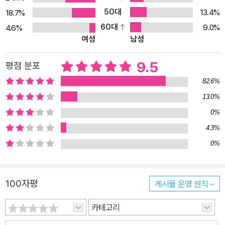
향취를 충실하게 담아냈음은 물론이다. 교토 여행의 든든한 길잡이
50대
13.4%
18.7%
『여행자를 위한 교토 답사기』는 틀에 박힌 여행을 벗어나 교토의 역
60대
9.0%
4.6%
사와 문화적 향기를 느끼려고 마음먹은 독자를 위해 3부로 구성했다.
여성
남성
제1부는 교토의 전사(前史)로 아스카시대와 나라시대의 대표적인
사찰인 법륭사(法隆寺, 호류지)와 동대사(東大寺, 도다이지)를 실
9.5
평점 분포
었다. 여기서 우리는 백제관음이라는 우아한 불상을 감상하며 고대
82.6%
일본과 한반도의 깊은 연관성을 이해할 수 있다. 제2부는 천년고도
13.0%
교토가 역사적 도시로 발전해가는 단계에서 조성된 명소를 소개한다.
0%
광륭사(廣隆寺, 고류지), 청수사(淸水寺, 기요미즈데라), 후시미
이나리 신사(伏見稻荷大社), 삼십삼간당(三十三間堂, 산주산겐
4.3%
도) 등 여행자들이 익히 알고 있는 명소들이 어울려 만드는 교토의 장
0%
관을 눈앞에 펼치듯 그려내면서도 장소마다 녹아 있는 한반도 도래인
들의 흔적을 전한다. 제3부는 교토 여행의 꽃이라 부를 만한 천룡사
100자평
게시물 운영 원칙
(天龍寺, 덴류지), 용안사(龍安寺, 료안지), 금각사(金閣寺, 킨카
쿠지), 은각사(銀閣寺, 긴카쿠지), 계리궁(桂離宮, 가쓰라 이궁),
카테고리
남선사(南禪寺, 난젠지), 철학의 길 등 일곱곳의 명소를 소개한다.