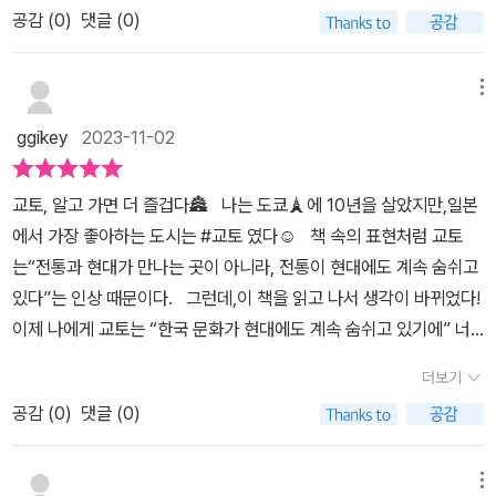
당에 안치된 대불을 보지 않는다면 경주에 가서 불국사를 안보고 가
공감 (
0
)
댓글 (0)
각처럼 기회가 생기지 않았다.이번에 《여행자를 위한 교토 답사기》를
가봐야겠습니다. 그리고 우리가 교토에서 가장 사랑하는 노무라미술
는 것이라며 꼭 보아야 한다고 적어두었다. 대불 제조는 백제 멸망
만나면서 오래전이지만 여행길에 아쉬웠던 마음을 조금은 해소하며
관과 난젠지 사이의 뒷길도 다시 한번 가봐야겠습니다. 한손에는 이
시 이주해간 도래인의 공이 컸다고 하는데 사실 동대사는 사슴이 많
간접 경험의 시간이 되었다. 다시 교토에 간다면 더욱 재미있고 유익
책을 들고요.
메뉴
아 사슴먹이를 주었던 기억이 있는데 이런 역사가 있었다니.. 알고 가
하게 여행하는데 큰 도움이 될 것이다. '일본 문화의 정수를 품은 천년
야 제대로 보는 것만은 확실하다!2️⃣제 2부는 교토가 역사도시로 발
ggikey
2023-11-02
고도 교토'라는 수식어에 어울리게 일본의 고대역사부터 들려주는
전해가는 각 단계에서 조성된 명소를 소개했다. 백제계 도래인 후손
《여행자를 위한 교토답사기》는 지금까지 만나왔던 여행책자와는 전
인 사카노우에노 다무라마노 장군이 창건한 청수사는 소리샘의 맑
교토, 알고 가면 더 즐겁다🏯⠀나는 도쿄🗼에 10년을 살았지만,일본
혀 다르게 교토에 대한 역사부터 알게되니, 아는만큼 보인다는 말처
른 물이 흐르는 위치도 좋고 십일면관음보살상의 영험 때문에 인기
에서 가장 좋아하는 도시는 #교토 였다☺️⠀책 속의 표현처럼 교토
럼 더 많은 것이 보일 것이다.교토 여행의 든든한 길잡이 가 될 《여행
가 많다. 이후 왕실 원당 사찰이 되면서 참배객들이 늘었고 본당 안
는“전통과 현대가 만나는 곳이 아니라, 전통이 현대에도 계속 숨쉬고
자를 위한 교토 답사기》는 내 기억의 교토는 그저 관광지에 발도장을
의 28부중상은 사진으로 보아도 명작다운 모습이다. 후시미 아니
있다”는 인상 때문이다.⠀그런데,이 책을 읽고 나서 생각이 바뀌었다!
찍기 바빴기에 교토를 제대로 느끼지 못했다. 먼저 책으로 만나고 그
러 신사에는 입구 부터 화려한 설치미술 센본토리이가 있는데 붉은색
이제 나에게 교토는 “한국 문화가 현대에도 계속 숨쉬고 있기에” 너
곳에 간다며 더 풍성한 시간이 될 것이다《여행자를 위한 교토 답사
에 강렬하게 다가오는 이유도 특이했다. 과거 전투에서 장수 이하 2
무 아름다운 도시가 되었다🤎⠀⠀#도래인 (*두산백과)_주로 5세기
기》에서는*제1부 교토 전사 : 아스카•나라법륭사(法隆寺,호류지),
더보기
천명이 활복자살을 해 물든 핏빛 나무를 양원원과 정전사의 천장 나
에서 6세기 중기에 이르는 기간에 중국대륙 혹은 한반도에서 일본열
동대사(東大寺, 도다이지)*제2부 역사도시 교토광륭사(廣隆寺,고
무로 썼다는 것! 금적색의 상징을 조상의 위업이 서린 유적으로 보
공감 (
0
)
댓글 (0)
도로 건너간 사람들을 말한다. 이들은 선진적 문물을 일본에 전파하
류지), 야사카신사와 기온마쓰리, 청수사, 후시미 이나리 신사와 삼십
는 일본인의 정서는 이해할 수 없다. 이해할 수 없는 것은 뒤로하고 삼
여 정치, 경제, 사회, 문화 등 폭넓은 분야에 영향을 주었다.⠀⠀유홍준
삼간당*제3부 교토의 명소천륭사(天龍寺, 덴루지), 용안사(龍安
십삼간당의 천수관음상 1천분은 사진으로 보아도 멈칫하는데 실
교수님의 교토 답사는바로 이 도래인의 흔적으로 시작해윤동주와 정
메뉴
寺, 료안지), 금각사(金閣寺,킨카쿠지), 은각사(銀閣寺,긴카쿠지),