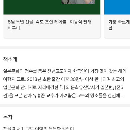
8월 특별 선물. 각도 조절 테이블 · 이동식 빨래
가장 빠르게
바구니
합
책소개
일본문화의 정수를 품은 천년고도이자 한국인이 가장 많이 찾는 해외
여행지 교토. 2013년 초판 출간 이후 30만부 이상 판매되며 최고의
일본문화 안내서로 자리매김한 『나의 문화유산답사기 일본편』(전5
권)을 모본 삼아 유홍준 교수가 가려뽑은 교토의 명소들을 한권에 담
은 책이다.
목차
일본 여행서 중에서도 교토 여행서는 압도적으로 많지만 시중에 나와
있는 도서 대부분은 관광지 위주로 구성되어 있어 교토의 역사와 문
책을 펴내며 교토 여행의 든든한 길잡이