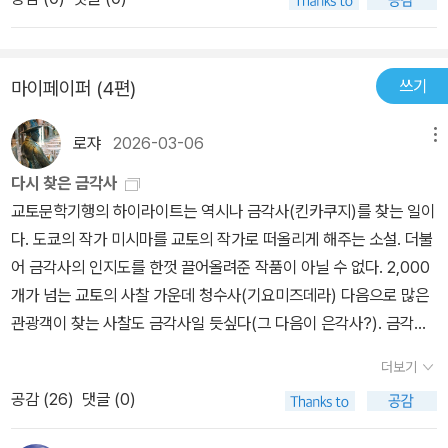
었으나, 글과 사진만으로 배운 것은 큰 감흥이 없었고 내 눈에 담았던
장소에 대한 이야기는 감회가 새로웠다.p.20 일본인들은 불교도 있
는 그대로 받아들이지 않고 토착신앙 속에 녹여냈다.(중략)즉 신불 습
쓰기
마이페이퍼 (4편)
합이다. 삶 속에서 익히면서 신도와 불교가 자연스럽게 저절로 합쳐
진 것이었다.p.100 이것은 일본의 절 어디에서나 볼 수 있는 일반적
로쟈
2026-03-06
메뉴
인 풍습이다. 절집마다 갖가지 방식으로 기부금을 유도한다. 그 아름
다운 동대사 이월당에 오르려면 계단 난간에 5만 엔, 10만 엔, 100만
다시 찾은 금각사
엔 등 기진자의 희사금에 따라 크기가 다른 엄청나게 많은 돌기둥들
교토문학기행의 하이라이트는 역시나 금각사(킨카쿠지)를 찾는 일이
이 설치되어 있어 절로 혀끝을 차게 된다. 이어지러운 현판들은 한마
다. 도쿄의 작가 미시마를 교토의 작가로 떠올리게 해주는 소설. 더불
디로 돈이 아름다움을 이긴다는 얘기인 셈이다.p.116 백제계가 안식
어 금각사의 인지도를 한껏 끌어올려준 작품이 아닐 수 없다. 2,000
처로 잡은 곳에 아스카라는 이름이 생겼듯이, 고구려계가 정착한 안
개가 넘는 교토의 사찰 가운데 청수사(기요미즈데라) 다음으로 많은
식처에는 야사카라는 이름이 생긴 것이다.오타 p.129 야마호코 → 야
관광객이 찾는 사찰도 금각사일 듯싶다(그 다음이 은각사?). 금각사
마보코
방문에 앞서 일정을 조금 당겨서 찾아간 곳이 료안지(용안사)였다. 선
더보기
종계 사찰(임제종)로 석정(돌과 자갈로만 꾸민 정원)으로 유명한 곳
공감 (
26
)
댓글 (0)
이다. 위치상 금각사와 가깝기도 하여 일정에 추가했는데, 나는 은각
사와 더 가까웠던 것으로 잘못 기억하고 있었다. 이유는 은각사 역시