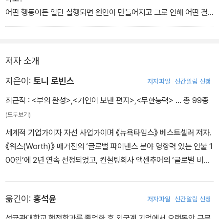
어떤 행동이든 일단 실행되면 원인이 만들어지고 그로 인해 어떤 결
과가 발생되고, 계속 그 결과에 따라 다른 결과가 일어나서 우리를 특
정 방향으로 움직이게 하기 때문이다. 그리고 그 방향은 바로 궁극적
인 목적지로 이어지는데, 우리는 그것을 운명이라고 부른다.
저자 소개
지은이:
토니 로빈스
저자파일
신간알림 신청
최근작 :
<부의 완성>
,
<거인이 보낸 편지>
,
<무한능력>
… 총 99종
(모두보기)
세계적 기업가이자 자선 사업가이며 《뉴욕타임스》 베스트셀러 저자.
《워스(Worth)》 매거진의 ‘글로벌 파이낸스 분야 영향력 있는 인물 1
00인’에 2년 연속 선정되었고, 컨설팅회사 액센추어의 ‘글로벌 비즈
니스 지성 50인’에 이름을 올렸다. 세계 최고의 동기부여 전문가이자
머니 트레이너로서 독보적 지위를 차지하고 있다. 머니 게임에서 승
옮긴이:
홍석윤
저자파일
신간알림 신청
리한 이들을 심층 취재하여 경제적 자유로 가는 일곱 가지 법칙을 밝
힌 『MONEY 머니』와 세계 0.001%의 부의 거인들만이 알고 있는
성균관대학교 행정학과를 졸업한 후 외국계 기업에서 오랫동안 근무