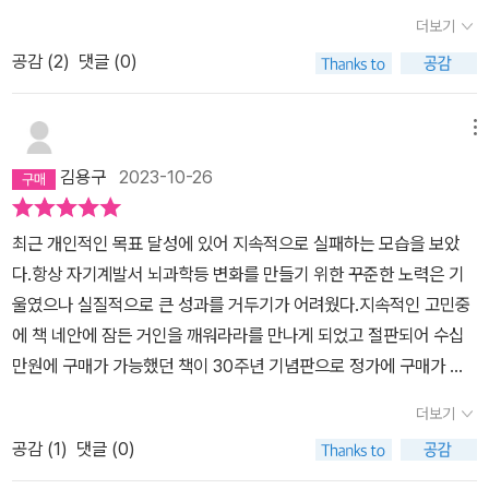
책을 읽고 하루 중 내가 사용하는 감정 언어가 어떤가 점검을 해 보았
더보기
어요. '피곤해', '힘들어'를 아주 입에 달고 살았답니다. 저도 깜짝 놀랐
공감 (
2
)
댓글 (0)
어요. 이렇게 부정적인 감정을 매일 나에게 명령어로 입력했으니 늘
피곤하고 힘들었죠. 부정어 사용하는 습관을 없애려고 노력하니 정말
결단한지 3일 안에 이런 부정어 사용이 확연하게 줄었습니다. 부정적
메뉴
명령어가 사라지니 정말 신기하게 피곤을 덜 느끼게 되었답니다. ​아
김용구
2023-10-26
이를 향한 감정도 이 책을 읽고 바꿨어요. 아이 키우는 게 힘들고 귀찮
게 느껴져 짜증이 많이 났는데 '나는 세상에서 가장 고귀하고 훌륭한
최근 개인적인 목표 달성에 있어 지속적으로 실패하는 모습을 보았
일을 하고 있다.'라고 생각하니 아이를 키우는 게 덜 힘들고 하루하루
다.항상 자기계발서 뇌과학등 변화를 만들기 위한 꾸준한 노력은 기
가 소중하게 느껴졌습니다. 마음이 바뀌니 언어가 바뀌고, 언어가 바
울였으나 실질적으로 큰 성과를 거두기가 어려웠다.지속적인 고민중
뀌니 아이와 사이가 좋아졌어요. 아이와의 갈등 때문에 정말 힘들었
에 책 네안에 잠든 거인을 깨워라라를 만나게 되었고 절판되어 수십
는데, 내 안에 잠들어 있던 거인이 깨어나고 있어 감사했답니다.
만원에 구매가 가능했던 책이 30주년 기념판으로 정가에 구매가 가
능하다는 소식에 얼른 구매를했다.나의 목표1. 블로그 인플루언서2.
더보기
감정 다스리기3. 발표할 때 떨리는 모습 고치기이 3가지가 주력 목표
공감 (
1
)
댓글 (0)
이거나 걱정이었는데 책에서 이 모든것을 해결 할 수 있는 근본적인
문제점을 지적하고 그것을 달성하기 위한 방법론을 제시한다.나는 이