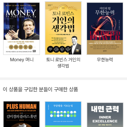
사회적 성공까지! 삶의 주체가 되어 분명한 목표를 세우고 성공 신화
를 창조하는 근본적인 방법을 배운다 《네 안에 잠든 거인을 깨워라》
는 로빈스의 자기계발 무기고에 들어갈 또 다른 심오하고 강력한 도
구다. 이 책은 사적으로나 공적으로나 내게 엄청난 활력과 통찰력의
원천이 되었다. _피터 구버, 전(前) 소니 픽처스 회장 최고의 경지에
서 끊임없이 개선하고 행동할 수 있는 사람만이 챔피언이 될 수 있다.
토니 로빈스는 남녀노소 누구라도 챔피언으로 길러낼 수 있는 ‘최고
Money 머니
토니 로빈스 거인의
무한능력
의 코치’이다. _팻 라일리, 미국 프로농구(NBA) 명장 토니 로빈스는
생각법
우리 시대 최고의 영향력을 가진 인물이다. 《네 안에 잠든 거인을 깨
워라》는 삶에서 제기되는 각종 문제의 본질을 꿰뚫고 있다. 어떻게 하
면 진정으로 성공적인 삶을 살 수 있는지 그 확실한 방법을 제시하고
이 상품을 구입한 분들이 구매한 상품
있다. 그는 헌신과 열정이 우리 삶에 얼마나 필요한지 깨우쳐준다. _
스티븐 코비, 《성공하는 사람들의 7가지 습관》 저자 “성공서, 처세에
관한 책 중 절대적으로 많은 지지를 받고 많은 사람들이 추천하는 책”
“내 안에 잠들어 있던 무한한 가능성을 찾게 도와줄 책” “이 책에 대
한 너무 많은 칭찬과 표현이 떠오른다. 바이블. 최고... 자존감을 일으