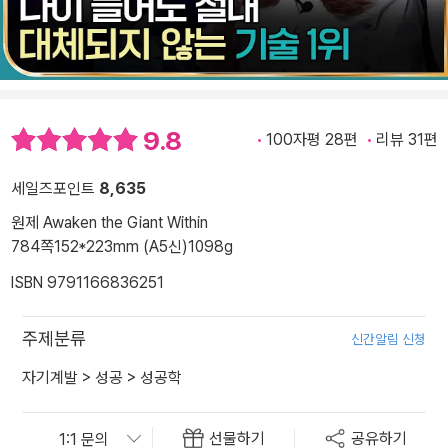
9.8
100자평 28편
리뷰 31편
세일즈포인트
8,635
원제 Awaken the Giant Within
784쪽
152*223mm (A5신)
1098g
ISBN 9791166836251
주제분류
신간알림 신청
자기계발
>
성공
>
성공학
선물하기
공유하기