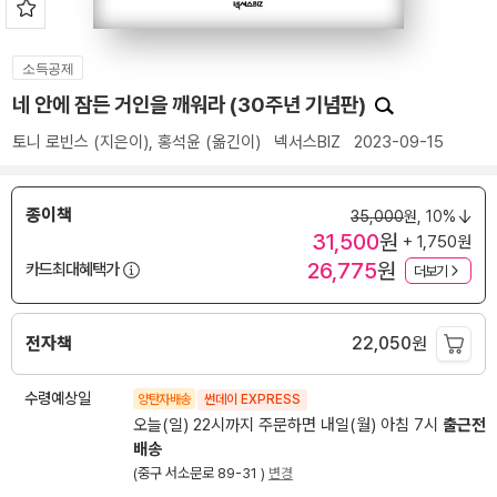
소득공제
네 안에 잠든 거인을 깨워라 (30주년 기념판)
토니 로빈스
(지은이),
홍석윤
(옮긴이)
넥서스BIZ
2023-09-15
종이책
35,000
원,
10%
31,500
원
+ 1,750원
26,775
원
카드최대혜택가
더보기
전자책
22,050
원
수령예상일
양탄자배송
썬데이 EXPRESS
오늘(일) 22시까지 주문하면 내일(월) 아침 7시
출근전
배송
(중구 서소문로 89-31 )
변경