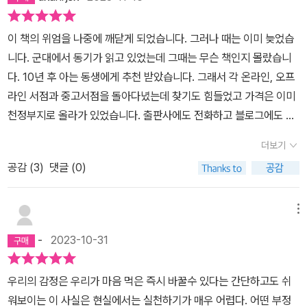
큰 교훈이라고 생각한다.
이 책의 위엄을 나중에 깨닫게 되었습니다. 그러나 때는 이미 늦었습
니다. 군대에서 동기가 읽고 있었는데 그때는 무슨 책인지 몰랐습니
다. 10년 후 아는 동생에게 추천 받았습니다. 그래서 각 온라인, 오프
라인 서점과 중고서점을 돌아다녔는데 찾기도 힘들었고 가격은 이미
천정부지로 올라가 있었습니다. 출판사에도 전화하고 블로그에도 글
을 남기며 재출판에 대해 문의했었습니다. 그러다가 드디어 재출판한
더보기
다는 소식을 듣고 디엠으로 여러 문의도 하고 예약주문으로 책을 구
공감 (
3
)
댓글 (0)
매했습니다. 두꺼운 책인데 읽을수록 지난 삶에 대한 깨달음과 그때
알았으면 하는 후회를 느꼈습니다. 깊고 긴 장시간의 슬럼프를 탈출
하는데 도움을 준 책입니다. 많은 분들께서 읽어보시기를 적극 추천
메뉴
합니다.
-
2023-10-31
우리의 감정은 우리가 마음 먹은 즉시 바꿀수 있다는 간단하고도 쉬
워보이는 이 사실은 현실에서는 실천하기가 매우 어렵다. 어떤 부정