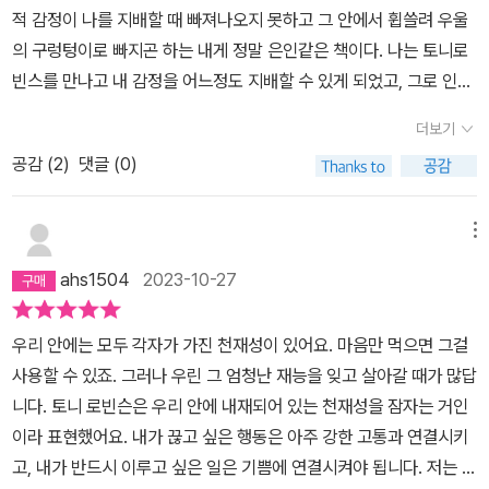
적 감정이 나를 지배할 때 빠져나오지 못하고 그 안에서 휩쓸려 우울
의 구렁텅이로 빠지곤 하는 내게 정말 은인같은 책이다. 나는 토니로
빈스를 만나고 내 감정을 어느정도 지배할 수 있게 되었고, 그로 인해
상승한 삶의 질은 우리 아이들에게까지 영향을 미치고 있는 듯 하다.
더보기
내 안의 나를 만나고 끄집어낼 수 있게 하는 훌륭한 질문은 아이들을
공감 (
2
)
댓글 (0)
향하고 아이들의 입에서 놀라운 말을 들을 수 있었다. 나 자신과 마주
하는, 인생에서 꼭 필요한 불편함을 선사해주는, 그로 인해 더 나은 세
상으로 나를 인도해주는 책이다.
메뉴
ahs1504
2023-10-27
우리 안에는 모두 각자가 가진 천재성이 있어요. 마음만 먹으면 그걸
사용할 수 있죠. 그러나 우린 그 엄청난 재능을 잊고 살아갈 때가 많답
니다. 토니 로빈슨은 우리 안에 내재되어 있는 천재성을 잠자는 거인
이라 표현했어요. 내가 끊고 싶은 행동은 아주 강한 고통과 연결시키
고, 내가 반드시 이루고 싶은 일은 기쁨에 연결시켜야 됩니다. ​저는 이