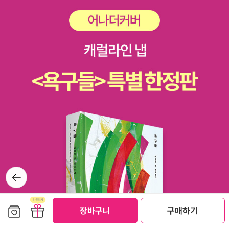
뒤로가
기
보관함담기
선물하기
장바구니
구매하기