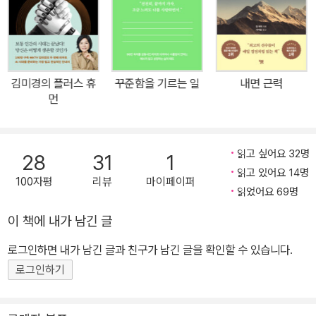
켜 세우고 자신을 진짜 사랑한다면 시중의 어쭙잖은 심리교양서들을
버리고 이 800페이지에 몸을 실어라.” “어제까지의 내 삶을 돌아보
고 더욱 진취적인 내일을 살아갈 수 있게 원동력을 주는 책”
김미경의 플러스 휴
꾸준함을 기르는 일
내면 근력
먼
읽고 싶어요 32명
28
31
1
읽고 있어요 14명
100자평
리뷰
마이페이퍼
읽었어요 69명
이 책에 내가 남긴 글
로그인하면 내가 남긴 글과 친구가 남긴 글을 확인할 수 있습니다.
로그인하기