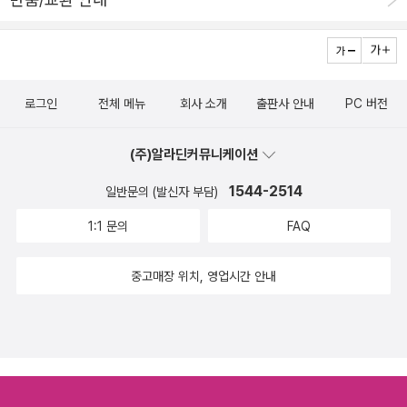
넋으로 알았다. 벼슬아치와 임금과 글바치와 나리와 싸울아비와 돈꾼
은 모를 수밖에 없지. 그런데 오늘날 사람들은 그만 20∼21시에 안
잠든다. 새로 태어나듯 깨어날 때까지 뭘 보거나 놀거나 일하느라 지
치기 일쑤이다. 어린이는 20시에 자야 한다. 푸름이는 21시에 자야
로그인
전체 메뉴
회사 소개
출판사 안내
PC 버전
한다. 그래야 이 나라 앞날이 환하다. 이따금 어른들은 바깥일을 보느
라 좀 늦게 잘 수 있되, 되도록 어른들부터 ‘제때(20∼21)’ 자리에 누
(주)알라딘커뮤니케이션
워서 하루그림을 새로 그리며 쉬어야 한다. 이런 길과 나라여야 어깨
동무를 하고 사랑을 나눈다. 나흘째 늦도록 바깥일을 보느라 졸립다.
1544-2514
일반문의 (발신자 부담)
부산에서 고흥으로 돌아가는 시외버스에서 눈을 좀 붙이고서 마저 읽
1:1 문의
FAQ
기쓰기를 하자.ㅍㄹㄴ글 : 숲노래·파란놀(최종규). 낱말책을 쓴다.
《새로 쓰는 말밑 꾸러미 사전》, 《미래세대를 위한 우리말과 문해력》,
중고매장 위치, 영업시간 안내
《들꽃내음 따라 걷다가 작은책집을 보았습니다》, 《우리말꽃》, 《쉬운
말이 평화》, 《곁말》, 《책숲마실》, 《우리말 수수께끼 동시》, 《시골에
서 살림 짓는 즐거움》, 《이오덕 마음 읽기》을 썼다. blog.naver.co
m/hbooklove