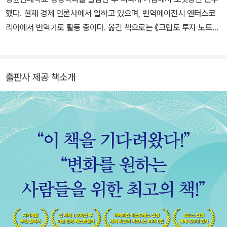
머니 시크릿을 공개한 『흔들리지 않는 돈의 법칙』을 출간하며 부의
했다. 현재 경제 언론사에서 일하고 있으며, 번역에이전시 엔터스코
공식을 세상에 전파하는 데 앞장서 왔다. 삶의 주체가 되어 분명한 목
리아에서 번역가로 활동 중이다. 옮긴 책으로는 《크립토 투자 노트》,
표를 세우고 성공 신화를 창조하는 근본적인 방법을 들려주는 『네 안
《세금의 흑역사》, 《향후 10년 메가트렌드》, 《보이지 않는 것을 팔아
에 잠든 거인을 깨워라』와 부자의 마인드는 어떻게 다르고 그들의 행
라》 등 다수가 있다.
동에는 어떤 차이가 있는지 알려주는 『거인의 힘 무한능력』은 전 세
출판사 제공 책소개
계적으로 1천만 부 이상 팔렸다. 세계 정상급 운동선수부터 연예인,
《포천》 500대 기업 최고경영자(CEO), 대통령에 이르기까지 다양
한 인물들이 그에게서 컨설팅과 코칭을 받는다. 100여 개 비상장 기
업을 창업하거나 초기 투자자로 참여했다. 이들 기업의 연 매출은 70
억 달러가 넘는다. 투자 분야는 탄소중립 수소부터 재생 의학, 피지의
최고급 리조트와 스파에 이르기까지 다양하다. 구호 단체 피딩 아메
리카(Feeding America)와 함께 필요한 사람에게 10억 끼니의 식사
를 제공했고, 이제 목표를 높여 1천억 끼니 제공에 도전하고 있다. 2
만 8천 명이 인신매매의 공포에서 벗어날 수 있도록 힘을 보탰고, 인
도에서 25만 명 이상에게 깨끗한 물을 공급하고 있다.