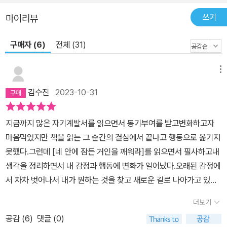
쓰기
마이리뷰
구매자 (6)
전체 (31)
메뉴
김수진
2023-10-31
지금까지 많은 자기계발서를 읽으면서 동기부여를 받고변화하고자
마음먹었지만 책을 읽는 그 순간의 결심에서 끝나고 행동으로 옮기지
못했다.그런데 [네 안에 잠든 거인을 깨워라]를 읽으면서 필사하고내
생각을 정리하면서 내 감정과 행동에 변화가 일어났다.오래된 감정에
서 차차 벗어나서 내가 원하는 것을 찾고 새로운 길로 나아가고 있는
나를 발견하면서 이 책에 진심으로 고마움을 느낀다.변화를 꿈꾸는
더보기
사람들에게 추천하고 싶다.책은 두껍지만 한구절, 한구절 마음에 새
공감 (
6
)
댓글 (0)
기며 천천히 읽어도 좋을 책이다.