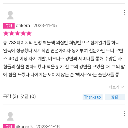
메뉴
ohkera
2023-11-15
총 783페이지의 일명 벽돌책.의심반 희망반으로 함께읽기를 하니,
완독에 성공했다!세계적인 연설가이자 동기부여 전문가인 토니 로빈
스.40년 이상 자기 계발, 비즈니스 강연과 세미나를 통해 수많은 사
함들의 삶을 변화시켰다.책을 읽기 전 그의 강연을 보았을 때, 그의 말
에 힘을 느꼈다.나에게는 보이지 않는 손 '넥서스'라는 출판사를 통해
이 책을 읽게 되었다.통계에 따르면 이 책을 산 후 1장을 넘긴 사람이
더보기
10% 미만이라는 데,완독을 한 나는 상위 1%일지도 모르겠다.이 책
공감 (
3
)
댓글 (0)
은 나에게 전환점이 되었다.책을 읽고 실행을 한 것에 큰 의미가 있다.
책을 읽기로 '결단'을 했고 그것을 해냈다.그리고 나에게 '결단'은 중요
한 것이 되었다.내가 겪은 일들은 모두 내가 '결단'했기에 일어난 일이
메뉴
다.그리고 나의 감정에 의해 결과가 나온다.나는 이것이 이 책의 가장
dkanrjsk
2023-11-16