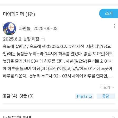
책을 통해서 앞으로 결단을 통해 내가 용납하지 못할 기준을 설정하
쓰기
마이페이퍼 (1편)
여 1포스팅을 설정하고 감정을 다스리기 위해 부정적인 단어를 우회
하여 조금 더 순화시킨 문구로 만들어 기분을 다스린다. 마지막으로
파란놀
2025-06-03
메뉴
발표할 때 떨리는 습관과 낮은 자존감을 끌어올리기 위해 믿음과 정
체성을 바로하여 내가 다른 사람들 앞에서 발표할 수 있는 지속적인
2025.6.2. 늦잠 제잠
노출을 시킴으로써 발표를 잘하는 사람으로 정체성을 잡아나가야 겠
숲노래 살림말 / 숲노래 책넋2025.6.2. 늦잠 제잠 지난 쇠날(금요
다.
일)에는 늦잠을 누리느라 04시에 하루를 열었다. 흙날(토요일)에도
늦잠을 즐기면서 03시에 하루를 폈다. 해날(일요일)은 비로소 01시
에 하루를 돌보며 ‘제잠(제대로잠)’이었고, 달날에도 01시에 느긋이
하루를 틔운다. 온누리 누구나 02∼03시 사이에 하루를 연다면, 이
터전이 아름다우리라 본다. 우리 눈코귀입에 몸마음은 01시 즈음에
더보기
맑게 기지개를 켜고, 02시에 바야흐로 훅 열리고, 03시에 밝게 피어
공감 (
4
)
댓글 (0)
나고, 04시에 고즈넉이 자라난다. 05시는 꽃이 지며 씨앗이 맺으려
는 때이고, 06시는 느긋이 열매가 익는 때이다. 이 얼거리를 옛사람
가운데 들사람과 숲사람과 멧사람과 바닷사람과 시골사람은 그저 온
반품/교환 안내