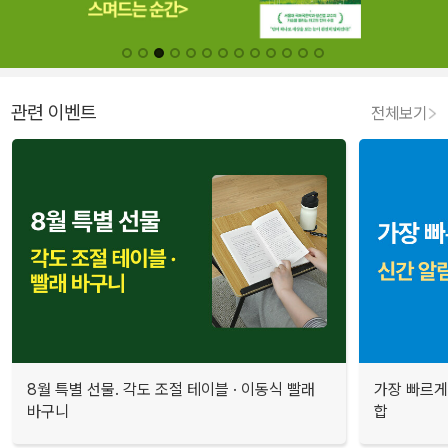
관련 이벤트
전체보기
8월 특별 선물. 각도 조절 테이블 · 이동식 빨래
가장 빠르게
바구니
합