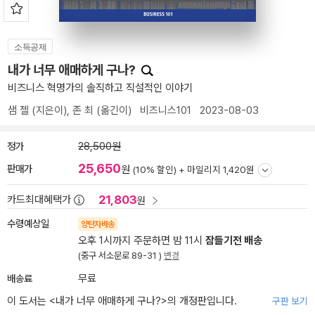
소득공제
내가 너무 애매하게 구나?
비즈니스 혁명가의 솔직하고 직설적인 이야기
샘 젤
(지은이),
존 최
(옮긴이)
비즈니스101
2023-08-03
정가
28,500원
25,650
판매가
원
(10% 할인) +
마일리지 1,420원
21,803
카드최대혜택가
원
수령예상일
양탄자배송
오후 1시까지 주문하면 밤 11시
잠들기전 배송
(중구 서소문로 89-31 )
변경
배송료
무료
이 도서는 <
내가 너무 애매하게 구나?
>의 개정판입니다.
구판 보기