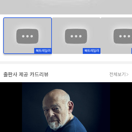
북트레일러
북트레일러
출판사 제공 카드리뷰
전체보기