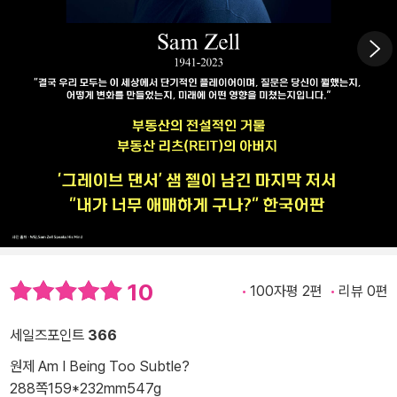
10
100자평 2편
리뷰 0편
세일즈포인트
366
원제 Am I Being Too Subtle?
288쪽
159*232mm
547g