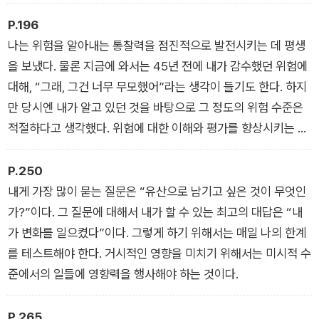
크게 줄어든다. 학생들이 그런 일을 해 본 경험이 없거나 또는 전
무에 집중함으로써 직업적으로나 감정적으로 압도당하는 것을
문 부동산 관리 회사에서만 그런 일을 한다는 사실은 중요하지 않
피할 수 있었다. 내 최우선 순위는 현금이었다. 내가 필사적으로
P.196
았다. 위험을 감수하고 내 한계를 시험하고 “왜 안 될까?”라고 질
팔아서 우리가 쌓아온 것을 위태롭게 할 수는 없었지만 현금 없이
나는 위험을 알아내는 통찰력을 점진적으로 발전시키는 데 평생
문하는 욕구는 내 DNA의 일부였고 그 이후에도 크게 변하지 않
는 계속 나아갈 수 없었다. 당시에는 몰랐지만 내 커리어에서 이
을 보냈다. 물론 지금에 와서는 45년 전에 내가 감수했던 위험에
은 것 같다.
시기가 앞으로 수십 년 동안 정기적으로 반복하게 될 만트라의 기
대해, “그래, 그건 너무 무모했어”라는 생각이 들기도 한다. 하지
원이 되었다. “유동성은 가치와 같다(liquidity equals value).
만 당시엔 내가 알고 있던 것을 바탕으로 그 정도의 위험 수준은
적절하다고 생각했다. 위험에 대한 이해와 평가를 향상시키는 것
은 오직 경험뿐이다. 그러나 언제든 최악의 상황을 인지하고 단순
화하는 것, 즉 심연을 꿰뚫어 보는 것이 중요하다. 그리고 절제하
P.250
고 감정적인 반응을 피해야 한다. 그런 다음 게임에 참여할지 떠
내게 가장 많이 묻는 질문은 “유산으로 남기고 싶은 것이 무엇인
날지를 결정해야 한다. 기업가로서 나는 천성적으로 낙천주의자
가?”이다. 그 질문에 대해서 내가 할 수 있는 최고의 대답은 “내
이다. “실패”라는 단어는 내 사전에 없다. 나는 될 법했던 일에 대
가 변화를 일으켰다”이다. 그렇게 하기 위해서는 매일 나의 한계
해 한탄하는 데 많은 시간을 소비하지 않는다. 내 마음가짐은 고
를 테스트해야 한다. 거시적인 영향을 미치기 위해서는 미시적 수
개가 180도 돌아가지 않는다는 것이다. 나는 항상 다음 단계에
준에서의 일들에 영향력을 행사해야 하는 것이다.
집중해야 한다.
P.265