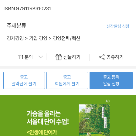
ISBN 9791198310231
주제분류
신간알림 신청
경제경영
>
기업 경영
>
경영전략/혁신
선물하기
공유하기
중고
중고
중고 등록
알라딘에 팔기
회원에게 팔기
알림 신청