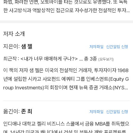
화법, 화려한 언변, 오토바이를 타는 것으로도 유명했다. 또 독특
수 있을까”라는 회고에는 이런 생각이 잘 담겨 있다.
한 사고방식과 역발상적인 접근으로 자수성가한 전설적인 투자
자이기도 했다. 그의 책 ‘내가 너무 애매하게 구나?’ 에서는 독특
한 사고방식이 부동산의 영역을 넘어 다양한 비즈니스와 투자 분
저자 소개
야에 적용될 수 있다는 걸 보여준다. 또 투자에 앞서 위험 관리의
중요성도 소개한다.
지은이:
샘 젤
저자파일
신간알림 신청
최근작 :
<내가 너무 애매하게 구나?>
… 총 3종
(모두보기)
이 책의 저자 샘 젤은 미국의 전설적인 거래자, 투자자이자 1968
년에 설립한 시카고 사모펀드 에쿼티 그룹 인베스먼트(Equity G
roup Investments)의 회장이며 현재 뉴욕 증권 거래소(NYSE)
에 상장된 5개의 회사의 회장이다. 2017년 포브스는 샘 젤을 “현
존하는 가장 위대한 100대 경영인(100 Greatest Living Busin
옮긴이:
존 최
저자파일
신간알림 신청
ess Minds)” 중 한 명으로 선정했다. 그는 1조 달러의 REIT산업
을 구축하는 데 공헌하여 뉴욕 증권 거래소의 “혁신가의 벽(Wall
인디애나 대학교 켈리 비즈니스 스쿨에서 금융 MBA를 취득했으
of Innovators)”에 그의 자리를 차지하고 있다. 젤은 부동산을
며, 14년간 미국과 캐나다에서 건설 및 부동산 개발 프로젝트를