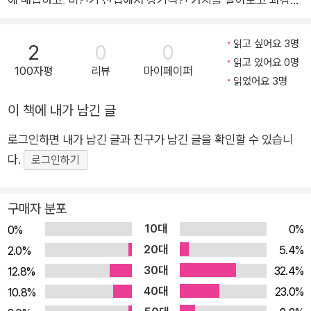
투자하는 등, 수요와 공급 동향에 과감하게 대응하여 선점 우위를
점한다. 그리고 그는 난해한 법안부터 아부다비의 사막 회의에 이
읽고 싶어요 3명
2
0
0
르기까지 거의 모든 곳에서 기회를 찾는다. 샘 젤은 2007년에 미
읽고 있어요 0명
100자평
리뷰
마이페이퍼
국 부동산 시장 역대 최고 수준의 거래가로 블랙스톤에 매각한 부
읽었어요 3명
동산 리츠 에쿼티 레지덴셜(EQR) 프로퍼티를 비롯하여 12개 이
이 책에 내가 남긴 글
상의 기업 공개(IPO)를 주도했으며, 그의 날카로운 통찰력은 월
로그인하면 내가 남긴 글과 친구가 남긴 글을 확인할 수 있습니
스트리트에서 전설적인 것으로 알려져 있다. 샘 젤은 부실 자산을
다.
공략하는 전략으로 '그레이브 댄서'라는 별명을 얻었지만, 수천
로그인하기
개의 일자리를 창출했으며 그의 회사의 직원들은 충성심이 높다.
샘 젤은 사회적 통념으로 만들어진 많은 규칙을 믿지 않는다. 그
구매자 분포
리고 자신이 하는 일에 정말 능숙하다면 진정한 자신이 될 수 있
10대
0%
0%
는 자유가 있다고 말한다. 샘 젤은 "모두가 왼쪽을 볼 때 오른쪽으
20대
5.4%
2.0%
로 가라."라고 말한다. 그에게 사회적 통념은 단지 기준점에 불과
30대
32.4%
12.8%
하다. 그는 투자나 거래를 할 때 대중의 소음을 차단하고 최대한
40대
23.0%
10.8%
많은 정보를 수집한 다음 자신의 직감을 믿는다. 그는 자신의 독