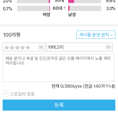
50대
8.8%
2.0%
립적인 사고가 2차 세계 대전 당시 유대인 난민이었던 부모님 덕
60대
2.0%
0.7%
분이라고 말한다. 샘 젤이 요점을 강조하는 데 자주 하는 말인
여성
남성
“내가 너무 애매하게 구나?(Am I Being Too Subtle?)”는 이
책의 제목이며 1960년부터 현재에 이르기까지 수많은 시장 사이
100자평
클을 경험하며 사업과 투자에서 얻은 경험을 이 책을 통해 공유한
게시물 운영 원칙
다. 이 책은 사업가와 투자자에게 없어서는 안 될 지침서이다.
카테고리
현재
0
/280byte (한글 140자 이내)
스포일러 포함
등록