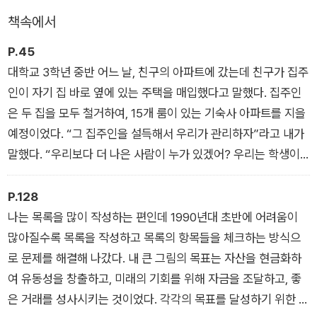
책속에서
P.45
대학교 3학년 중반 어느 날, 친구의 아파트에 갔는데 친구가 집주
인이 자기 집 바로 옆에 있는 주택을 매입했다고 말했다. 집주인
은 두 집을 모두 철거하여, 15개 룸이 있는 기숙사 아파트를 지을
예정이었다. “그 집주인을 설득해서 우리가 관리하자”라고 내가
말했다. “우리보다 더 나은 사람이 누가 있겠어? 우리는 학생이
고 학생들이 원하는 것을 알아. 건물을 관리하고 유지 보수하면
공짜 아파트를 얻을 수 있을 거야.”
P.128
나는 목록을 많이 작성하는 편인데 1990년대 초반에 어려움이
우리는 아파트를 관리하거나 임대하는 법을 몰랐다. 그 일이 무엇
많아질수록 목록을 작성하고 목록의 항목들을 체크하는 방식으
을 필요로 하는지를 전혀 모르고 있었다. 그러나 내가 그 일을 할
로 문제를 해결해 나갔다. 내 큰 그림의 목표는 자산을 현금화하
수 없다는 생각이 들진 않았다. 만약 어떤 일을 할 수 없다는 사실
여 유동성을 창출하고, 미래의 기회를 위해 자금을 조달하고, 좋
을 알아차리지 못한다면 그 일을 하는 데 방해가 되는 요소들은
은 거래를 성사시키는 것이었다. 각각의 목표를 달성하기 위한 업