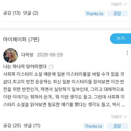
더보기
공감 (
13
)
댓글 (2)
쓰기
마이페이퍼 (7편)
다락방
2026-06-29
메뉴
나는 하나의 덩어리였다
사회파 미스터리 소설 때문에 일본 미스터리물을 버릴 수가 없을 것
같다.최고의 반전 운운하는 최신 일본 미스터리들 읽어보면 이건 반
전을 위한 반전인가, 하면서 실망하기 일쑤인데, 그리고 대체적으로
이런 이야기는 뭐하러 쓴겨.. 뭐 이런 생각도 들고. 그런데 사회파 미
스터리 소설을 읽어보면 필요한 얘기를 했다는 생각도 들고, 역시 일
본이 사회파 미스터리는 잘쓴다는 생각도 든다.그러나, 사회파 미스
더보기
터리를 잘 쓴다는건, 사회제도에 문제가 많다는 뜻이기도 할것이다.
공감 (
25
)
댓글 (11)
이 책, '소메이 다메히토'의 [나쁜 여름]은, 일본의 생활보조금과 그에