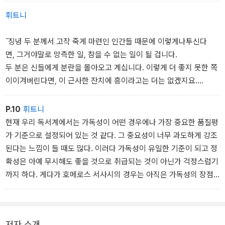
휘트니
˝징녕 두 분께서 고작 죽게 마련인 인간들 때문에 이렇게나투신다
면, 그거야말로 망측한 일, 참을 수 없는 일이 될 겁니다.
두 분은 신들에게 분란을 몰아오고 계십니다. 이렇게 더 좋지 못한 쪽
이이겨버린다면, 이 근사한 잔치에 흥이라고는 더는 없겠지요.
제 아버지 제우스의 심사를 편케 해주십사고요. 그래야 또 아버지
도 싸우시지않겠고, 저희보라고 잔칫상을 뒤엎지도 않으실 테니까
P.10
휘트니
요. 만일 올림포스에계시는, 저 벼락을 내리시는 분이 우릴 앉은 자리
현재 우리 독서계에서는 가독성이 어떤 경우에나 가장 중요한 품질평
에서 후러치려 작정하면무슨 꼴이 나겠습니까? 저분이야말로 비
가 기준으로 설정되어 있는 것 같다. 그 중요성이 너무 과도하게 강조
할 데 없이 막강하시니까요.
된다는 느낌이 들 때도 많다. 이러다 가독성이 유일한 기준이 되고 정
확성은 아예 무시해도 좋을 것으로 취급되는 것이 아닌가 걱정스럽기
˝참으셔야지요, 내 어머니, 아무리 괴로우셔도 이번만큼은 참으세요.
까지 하다. 게다가 호메로스 서사시의 경우는 아직은 가독성의 장점
내 어머니가 얻어맞는 것을 이 두 눈으로 봐서야 되겠습니까. 만일 그
을 특징으로하는 번역만이 공급되어왔다. 반면 정확성의 장점을 가
러면저속이 아무리 타들어가도 저는 어머니를 도와드릴 수가 없게 됩
진 번역은 지금 막공급이 시작되었다. 상황이 이러한데 정확성과 가
니다.
독성이라는 기준의 균형 조화를 이야기하는 것은 불공정일 수 있다.
저자 소개
올림포스에 게시는 저분께 맞서는 건 고통스러운 일이니까요.