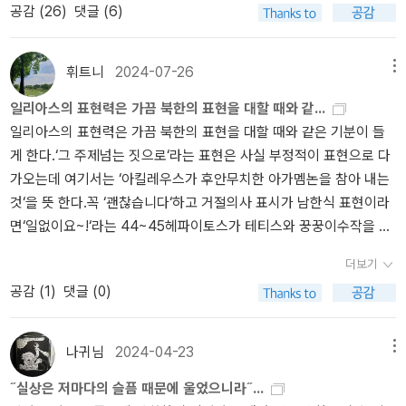
에서 이 여자는 일하기가 너무 싫다고 말한다. 그런데 이 공무원의 횡
공감 (
26
)
댓글 (6)
왔다.이번에 여행을 하면서 느낀건데 옆지기는 일본 엔터테인먼트 문
없는.. 그런 노래일 것이다.되게 삼류드라마 내용의 가사인데, 나랑 남
포가 야쿠자에게 알려지고, 야쿠자는 동영상을 촬영해 이 공무원의
화에 관심이 있지만 나는 그렇지 않다는 것이다(물론 스포츠 만화는
동생은 이 노래 구슬프게 따라부르곤 했다. 어제도 귀에 이어폰 꽂고
삶을 무너뜨린다. 공무원2는 착하고 순진하고 열심히 일하지만, 보잘
좋아한다).나는 엔터테인먼트보다는 역사에 관심이 많다. 유물이나
들으면서 어머님 용서하세요~ 그녀에겐 저밖에 없는데~ 막 이러면서
것 없는 외모에 서른이 넘도록 아직 연애를 제대로 해 본 적도 없고 여
휘트니
2024-07-26
메뉴
유적을 체험하고 서점, 도서관 등에서 책을 보는 일이 즐겁다.그러고
감정 잡았다. 물론, 가사 내용은 완전 뻐킹쉿이지만 ㅋㅋ 이 노래 듣는
자랑 스킨십도 해본적도 없다. 그런데.. 수급자에게 마음을 빼앗긴다.
일리아스의 표현력은 가끔 북한의 표현을 대할 때와 같...
보면 '문화'라는 개념은 방대할 수 있겠다. 서로의 여행 스타일을 생각
데 남동생하고 여행가고 싶어졌다. 남동생하고 나하고 ㅋㅋ 성격도
미혼모인 수급자가 자신의 아이를 학대하는 걸 보면서 아이에게 사랑
일리아스의 표현력은 가끔 북한의 표현을 대할 때와 같은 기분이 들
해서 코스 일부를 나눴다. 나는 도쿄대학교나 메이지 신궁을 홀로 여
비슷하고 입맛도 비슷하고 하여간 대부분 옛날노래 처절하게 따라부
을 주라고 말하고, 그리고 그 집에 들러 아이랑 함께 놀아주기도 하면
게 한다.‘그 주제넘는 짓으로‘라는 표현은 사실 부정적이 표현으로 다
유있게 즐겼다.물론 그렇다 해도 대부분의 여행은 함께 했다(술집에
르는 것도 비슷해서, 여행 가면 너무 좋다! 지난번에도 호치민 갔다가
서 서서히 그녀에게 빠져든다. 그녀는 야쿠자와 함께 그를 이용하려
가오는데 여기서는 ‘아킬레우스가 후안무치한 아가멤논을 참아 내는
갈 때는 둘이니까 시선을 신경쓰지 않아도 되어 편했다). 이 사람이
블루투스 스피커로 옛날 노래 틀어두고 막 따라불렀더랬다. 여동생이
고 했지만, 이렇게 자신에게 따뜻하고 다정한 사람이라니, 이 삶이 계
것‘을 뜻 한다.꼭 ‘괜찮습니다‘하고 거절의사 표시가 남한식 표현이라
이런 것에 관심이 있구나 체크하면서 새롭게 알아가는 것도 있다. 아
샤워하다가 우리 노랫소리 듣고 한참 웃었다고. 하여간 사랑하는 어
속 주어졌으면 좋겠다고 생각한다. 그녀에게는 그를 이용할 생각 같
면‘일없이요~!‘라는 44~45헤파이토스가 테티스와 꿍꿍이수작을 부
무리 연애를 오래 하고 결혼한지 10년이 넘었다고 해도 새로운 모습
머님께, 내가 구슬프게 따라불렀다고는 하지만, 이게 진짜... 문제가
은건 사라졌다. 그러나, 한 번 범죄와 연관됐던 이상 거기서 빠져나오
렸다 여긴 헤라가 제우스를 쥐잡듯이 잡으니 제우스가 크게 노한 후
을 발견할 때 재미가 있다. 작년에 이곳에서 영어 원서를 함께 읽었다.
많은 가사의 노래인데. 우리 한번 찬찬히 훑어보기로 하자.미리, 여러
기가 어디 쉬운가. 공무원2는, 결국 야쿠자에게 협박을 당하는 상황
더보기
모든 신들이 벌벌 떨게 되고 헤라도 뻘쭘해진 순가 자신의 어머니를
사정상 중단이 되어 아쉬웠는데 다시 진행이 된다고 해서 다시 참여
분에게 이런 가사를 소개하게 되어 미안하다고 말하고 싶다.사랑하는
에 이르고, 심각한 마약 중독자가 된다. 나는 이 공무원2의 삶에 대해
공감 (
1
)
댓글 (0)
달래며 아버지인 제우스를 멕이는 모습아니 이게 고전이라고 깔보지
해야겠다 생각했다. 원서를 꾸준히 읽는다는게 결코 쉽지가 않아서
어머님께-최성빈어머님 죄송합니다.이 글을 읽으실 때쯤 전 그녀와
생각했다. 이렇게 착하고 열심히 일하고 순진한 사람이었는데, 그런
마라 비실비실 웃음이 새어나오는 해학과 풍자가 있다.자신을 해학의
다. 혼자서도 읽을 수 있는데도 불구하고 하루 중 시간을 따로 내어 진
함께 멀리 떠나있을 꺼예요.사랑하는 어머니와 그녀를 사이에 두고
데 수급자와 의도치 않게 스킨십이 한 번 있었고, 그러니까 정말 우연
대상으로 제우스를 풍자의 대상으로 삼고 표현함.그 주제넘은 짓으
행해야 하기 때문에 그 결심을 이어가는 것이 어렵다. 그 전에도 원서
많이 고민했지만, 저의 현실은 그녀를 버릴 수 없어요.어머님께서 가
나귀님
2024-04-23
메뉴
이었다. 그런데 그 감각이 계속 생각나고, 그러다보니 자꾸 찾아가고
로 인해 네게는 세 배나 되는 빛나는 선물이마련될 것이다. 그러니 너
를 안 읽은 것은 아니지만 매일 지키기가 참 어려웠다. 그러다보니 영
르켜 주신 사랑을 그녀에게서 배웠으니까요.(일단 이 부분에서 굉장
사랑까지 하게 됐다. 그러나 악이 길로 빠져버렸고. 이 남자가, 만약
˝실상은 저마다의 슬픔 때문에 울었으니라˝...
도 한발 물러서라. 우리 말대로 하려무나.'- P26'징녕 두 분께서 고
어 원서 읽기 실력은 늘 지지부진하다. 그나마 원서를 며칠 계속 읽으
히 거슬린다. '가르켜' 가 아니라 '가르쳐' 인데, 이게 노래 들어보면 가
외로운 남자가 아니었다면, 그랬다면 어땠을까? 그래도 이 길로 갔을