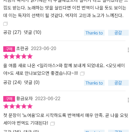
지금의 독자가 읽기에는 더 수월해졌으나 길이가 다소 길어졌다는 느
낌도 받는다. 노래하는 맛을 살린다면 이전 번역이 나을 듯도 보이는
데 이는 독자의 선택이 될 것같다. 역자의 고민과 노고가 느껴진다.
공감 (
27
)
댓글 (10)
초란공
2023-06-20
메뉴
올 여름 새로 나온 <일리아스>와 함께 보내게 되었네요. <오딧세이
아>도 새로 만나보았으면 좋겠습니다~!!!
공감 (
24
)
댓글 (0)
황금모자
2023-06-22
메뉴
첫 문장이 ‘노여움‘으로 시작하도록 번역해서 매우 만족. 곧 나올 오뒷
세이아 번역도 기대된다!