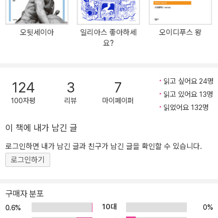
않는다. 아킬레우스의 진노를 잠재우는 것은 보상도 사죄도 아닌, 동
정심과 관용이다. 새 번역 『일리아스』는 관습적 가치를 벗어던진 휴
오뒷세이아
일리아스 좋아하세
오이디푸스 왕
머니즘을 독자에게 전한다. 감동을 배가하는 판화 이해를 깊게 하는
요?
해설 새 번역본에는 『일리아스』의 주요 장면이 담긴 에칭 판화를 싣
고 있으며, 이에 대한 옮긴이의 설명은 이해를 넘어서 감동을 전한다.
이들 판화는 존 플락스만(John Flaxman)의 드로잉을 바탕으로 여러
읽고 싶어요 24명
124
3
7
작가들이 제작한 것인데, 서사시의 내용을 충실히 담아내면서도 그
읽고 있어요 13명
묘사가 감정을 절제하는 호메로스의 어조와 어울린다. 아울러 작품
100자평
리뷰
마이페이퍼
읽었어요 132명
이해에 우선되는 신과 인간에 대한 소개는 등장인물에 대한 설명을
넘어서 작품에 대한 이해를 한층 높인다. 호메로스를 되살린 새 『일리
이 책에 내가 남긴 글
아스』 번역의 특징 이해가 쉽다 : 한자어보다는 토박이말, 문어체보다
로그인하면 내가 남긴 글과 친구가 남긴 글을 확인할 수 있습니다.
는 구어체를 활용했다는 점에서 ‘새로운 세대의 언어 감각’에 부합한
로그인하기
다. 이 현대적 표현들은 고전의 일반적 인상인 ‘딱딱함’을 벗어나게 한
다. 등장인물에게 따라다니는 수식어도 한결 이해하기 쉬운 표현으로
옮겼다. 생동감 있다 : 아가멤논과의 말다툼에서 부각되듯, 새 번역에
구매자 분포
서 중심인물 아킬레우스의 말투는 상당히 거칠다. 원전의 의도가 과
10대
0%
0.6%
장되지 않도록 조심하기 마련인 고전 번역과 차이가 난다. 굵은 선으