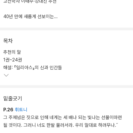
고전학자 이태수·강대진 추천
40년 만에 새롭게 선보이는
호메로스 전문가의 희랍어 번역!
『일리아스』는 서양 문학의 원류이자 서양 문화에 가장 큰 영향을 끼
목차
친 서사시다. 이준석 교수가 40년 만에 새롭게 번역한 『일리아스』는
추천의 말
호메로스의 시적 언어를 생생하게 복원했다고 평가받는다. 일관된 시
1권~24권
학으로 작품을 설계한 호메로스를 상정하고 그리스 고전 세계를 되살
해설: 『일리아스』의 신과 인간들
리려는 번역자의 집요한 노력이 맺어낸 결실이다. 서울대학교에서 고
전문학을 전공하고 스위스 바젤대학에서 호메로스 연구로 학위를 받
은 호메로스 전문가의 『일리아스』는 독자 여러분을 새로운 고전의 세
계로 안내할 것이다.
밑줄긋기
P.26
휘트니
그 주제넘은 짓으로 인해 네게는 세 배나 되는 빛나는 선물이마련
될 것이다. 그러니 너도 한발 물러서라. 우리 말대로 하려무나.˝