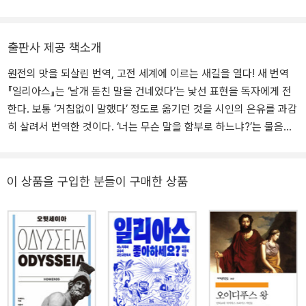
진다. 어려서부터 비범한 언어 감각과 예술적 재능을 보였으나 여행
클레스 전집》 등의 희랍어 원전을 완역했다.
도중 눈병으로 시력을 잃고, 이후 맹인 음유시인으로서 지중해 곳곳
을 떠돌며 서사시를 구술했다고 한다. 후원자를 찾지 못한 어려운 시
출판사 제공 책소개
절, 호메로스는 서사시를 전하며 생계를 이어갔는데, 제자인 테스토
리데스가 이를 몰래 필사해 자신의 것이라 주장하며 공연했다는 일화
원전의 맛을 되살린 번역, 고전 세계에 이르는 새길을 열다! 새 번역
도 있다. 이에 분개한 호메로스는 키오스섬까지 직접 찾아가 이를 바
『일리아스』는 ‘날개 돋친 말을 건네었다’는 낯선 표현을 독자에게 전
로잡았고, 아예 그곳에 머물며 제자들을 가르치고 시를 전수했다. 결
한다. 보통 ‘거침없이 말했다’ 정도로 옮기던 것을 시인의 은유를 과감
국 그는 키클라데스 제도의 외딴 섬 이오스에서 최후를 맞이했으며,
히 살려서 번역한 것이다. ‘너는 무슨 말을 함부로 하느냐?’는 물음도
오늘날까지도 그를 기리는 무덤이 있다. 오늘날 학자들은 호메로스를
‘이빨 울타리를 빠져 나온 그 말은 무엇이오?’라고 원전의 표현을 살
한 명의 시인이라기보다, 여러 세대에 걸쳐 구술시를 축적하고 정리
려서 옮겼다. 아리스토텔레스는 『시학』에서 시인의 재능이 가장 두드
한 전승 공동체의 상징적 존재로 보기도 한다. 그럼에도 “호메로
러진 대목이 은유라고 했다. 호메로스가 원전에서 구사한 표현을 그
이 상품을 구입한 분들이 구매한 상품
스”라는 이름은 인류 최초의 문학 정신을 대표하는 아이콘으로, 시대
대로 전달하는 것은 독자에게 생동감을 전하고 상상력을 일깨운다.
를 초월한 감동과 통찰의 상징으로 여겨진다.
관습적 가치를 벗어던진 휴머니즘, 호메로스의 참모습을 만나다! 『일
리아스』는 아킬레우스의 노여움을 노래해 달라고 여신에게 청하며
시작한다. 그가 진노하는 대상은 파멸을 피할 수 없다. 그의 첫 진노에
희랍군은 전멸의 위기에 몰리며, 두 번째 진노에는 트로이아인들이
살육당하고, 헥토르가 목숨을 잃는다. 그러나 그의 진노는 다른 수많
은 영웅시, 전쟁시와는 달리 적들에 대한 보복과 응징으로 끝나지는