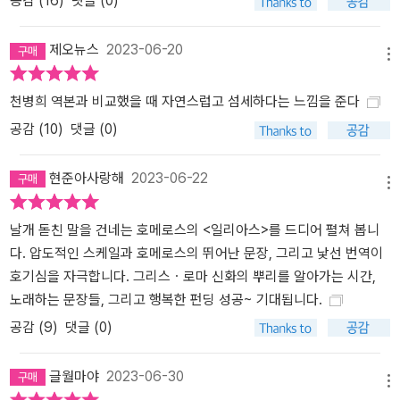
공감 (
16
)
댓글 (0)
제오뉴스
2023-06-20
메뉴
천병희 역본과 비교했을 때 자연스럽고 섬세하다는 느낌을 준다
공감 (
10
)
댓글 (0)
현준아사랑해
2023-06-22
메뉴
날개 돋친 말을 건네는 호메로스의 <일리아스>를 드디어 펼쳐 봅니
다. 압도적인 스케일과 호메로스의 뛰어난 문장, 그리고 낯선 번역이
호기심을 자극합니다. 그리스ㆍ로마 신화의 뿌리를 알아가는 시간,
노래하는 문장들, 그리고 행복한 펀딩 성공~ 기대됩니다.
공감 (
9
)
댓글 (0)
글월마야
2023-06-30
메뉴