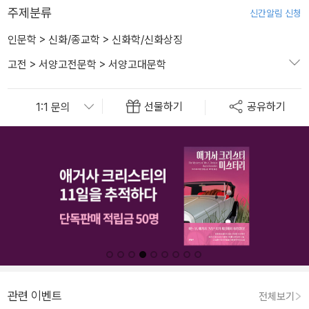
주제분류
신간알림 신청
인문학
>
신화/종교학
>
신화학/신화상징
고전
>
서양고전문학
>
서양고대문학
선물하기
공유하기
관련 이벤트
전체보기