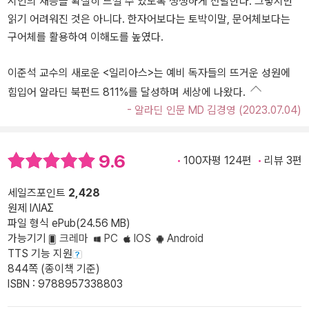
시인의 재능을 확실히 느낄 수 있도록 생생하게 전달한다. 그렇지만
읽기 어려워진 것은 아니다. 한자어보다는 토박이말, 문어체보다는
구어체를 활용하여 이해도를 높였다.
이준석 교수의 새로운 <일리아스>는 예비 독자들의 뜨거운 성원에
힘입어 알라딘 북펀드 811%를 달성하며 세상에 나왔다.
- 알라딘 인문 MD 김경영 (2023.07.04)
9.6
100자평 124편
리뷰 3편
세일즈포인트
2,428
원제 ΙΛΙΑΣ
파일 형식 ePub(24.56 MB)
가능기기
크레마
PC
IOS
Android
TTS 기능 지원
844쪽 (종이책 기준)
ISBN : 9788957338803