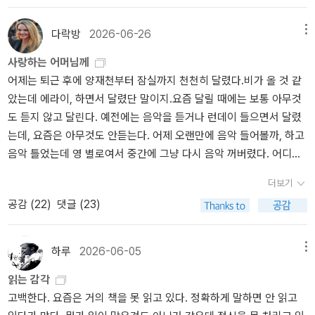
따른 부정수급을 다루고 있다. 생활 보조금은 정부에서 정말 생활이
힘든 사람, 직업을 구하려고 애쓰지만 잘 안구해지는 사람, 미혼모, 독
다락방
2026-06-26
메뉴
거 노인들에게 심사를 거쳐 매달 생활비를 주는 것을 말한다. 그리고
사랑하는 어머님께
매달, 정부에서는 공무원들을 그 집에 보내 부정수급은 아닌지, 직업
어제는 퇴근 후에 양재천부터 잠실까지 천천히 달렸다.비가 올 것 같
을 찾기 위해 노력을 정말 하고 있는지, 자식이 있는건 아닌지 등을 확
았는데 에라이, 하면서 달렸단 말이지.요즘 달릴 때에는 보통 아무것
인한다.이 과정에서 생활 보조금을 받는자들은 자신이 얼마나 힘든
도 듣지 않고 달린다. 예전에는 음악을 듣거나 런데이 들으면서 달렸
지, 그러니까 몸이 너무 아파서 정말 직업을 구할 수가 없다니까, 나
는데, 요즘은 아무것도 안듣는다. 어제 오랜만에 음악 들어볼까, 하고
정말 자식이 없다니까 등등으로 자신의 어려움을, 그러니까 생활 보
음악 틀었는데 영 별로여서 중간에 그냥 다시 음악 꺼버렸다. 어디서
조금을 받아야만 함을 증명해야 한다. 공무원들과 수급자들은 매달
보니까, 달리면서 아무것도 안듣고 안보는 사람들, 자기 숨소리만 듣
신경전을 벌이는거다.일본의 생활 보조금과 부정 수급에 대해서라면,
더보기
는 사람들은, 정말 무서운 사람들이라고, 복수를 꿈꾸는 사람들이라
사실 이 책이 아니라 다른 책들에서도 몇 번 언급되는 걸 보았더랬다.
공감 (
22
)
댓글 (23)
고 하던데 ㅋㅋㅋㅋㅋㅋㅋㅋㅋㅋ 전 복수 같은거 꿈꾸지 않습니다.아
그리고 생활 보조금을 받는 자들에 대한 인식이 좋지 않다는 것도 책
무튼 어제 아주 느리게, 천천히 6킬로를 달렸는데, 너무나 너무나 너
을 통해 알고 있다. 보조금을 받는 수급자들을, 다른 사람들은 게으른
무나 너무나 맥주를 마시고 싶은거다. 아, 맥주 마시고 싶다. 밥과 맥
사람, 나랏돈 받아먹는 사람등으로 멸시하는 시선을 가지고 있고, 또
하루
2026-06-05
메뉴
주를 간단하게 해결할 수 있는 곳은? 하고 머릿속에서 생각했는데, 케
공무원도 수급자 자격이 되는지 심사하는 과정에서 상대를 멸시하기
읽는 감각
이에프씨는 너무 멀어서 가기가 불편하고, 쉐이크쉑은... 가급적 불매
도 한다. 너 충분히 직업 갖기 위해 노력했어? 너 가난을 벗어나기 위
고백한다. 요즘은 거의 책을 못 읽고 있다. 정확하게 말하면 안 읽고
불매!! 아, 밥으로.. 맥주 생략하고 그냥 텐동 먹을까, 하고 텐동 먹으
해 정말 노력한 거 맞아? 괜히 나랏돈이나 받아 먹으려고 하는거 아니