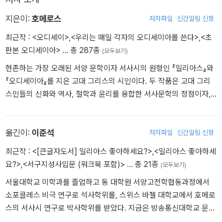
예전에도 한번 제가 작정하고 어머니를 지켜드리려 했을 때저분
지은이:
호메로스
저자파일
신간알림 신청
은 제 발을 잡아채더니 신성한 문턱에서 저를 내동댕이치셨지 뭡니
최근작 :
<오디세이>
,
<우리는 매일 각자의 오디세이아를 쓴다>
,
<초
까.
판본 오디세이아>
… 총 287종
저는 그길로 꼬박 한나절을 떨어지다가, 헬리오스가 떨어질 때저
(모두보기)
도 같이 렘노스로 곤두박질쳤답니다. 간신히 숨만 붙어 있는 채로요.
현존하는 가장 오래된 서양 문학이자 서사시의 원형인 『일리아스』와
그 자리에 추락해 있던 저를 신티에스인들이 줄곧 보살펴줬던 거지
『오디세이아』를 지은 고대 그리스의 시인이다. 두 작품은 고대 그리
요.˝
스인들의 신화와 역사, 철학과 윤리를 융합한 서사문학의 정점이자,
오늘날까지도 수많은 작가와 예술가에게 영감을 주는 고전 중의 고전
이다. 플라톤은 그를 “모든 그리스인의 스승”이라 불렀고, 단테는 “모
든 시인의 왕”이라 극찬했으며, 중세와 르네상스를 거쳐 근대에 이르
옮긴이:
이준석
저자파일
신간알림 신청
기까지 그의 이름은 문학적 권위와 상상력의 대명사로 이어져 왔다.
최근작 :
<[큰글자도서] 일리아스 좋아하세요?>
,
<일리아스 좋아하세
『일리아스』와 『오디세이아』는 고대 그리스에서 초등교육 교재로도
요?>
,
<서구지성사입문 (워크북 포함)>
… 총 21종
(모두보기)
사용될 만큼 문학적 깊이와 윤리적 가치를 함께 지녔다. 호메로스의
서울대학교 미학과를 졸업하고 동 대학원 서양고전학협동과정에서
개인적인 삶은 신화와 전설에 싸여 있다. 고대 전승에 따르면 그는 아
소포클레스 비극 연구로 석사학위를, 스위스 바젤 대학교에서 호메로
나톨리아반도 서부 이오니아 지역의 도시 스미르나에서 태어났으며,
스의 서사시 연구로 박사학위를 받았다. 지금은 방송통신대학교 문화
아버지는 멜레스강의 신, 어머니는 강의 요정 크리테이스였다고 전해
교양학과에서 학생들을 가르친다. 《일리아스》 《오뒷세이아》 《소포