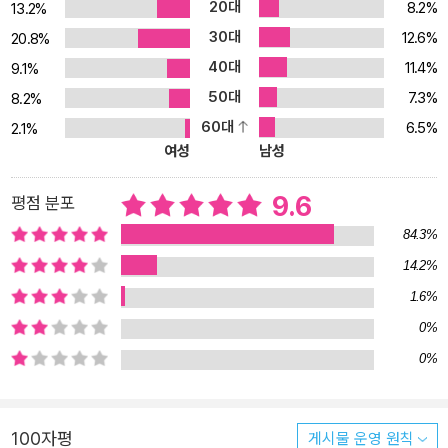
20대
8.2%
13.2%
로 묘사된 등장인물은 밋밋함을 벗어던지고 입체적으로 다가온다. 상
30대
12.6%
20.8%
상력을 자극한다 : 새 번역은 희랍어 어순과 시인의 은유를 그대로 살
40대
11.4%
렸다. 첫 행에 주제를 밝히는 서양 서사시 전통에 부합하도록 어순을
9.1%
살리고(“노여움을 노래하소서, 여신이여!”) “날개 돋친 말” “이빨 울
50대
7.3%
8.2%
타리” 등 은유를 살려 호메로스의 숨결을 번역에 불어넣었다.
60대
6.5%
2.1%
여성
남성
9.6
평점 분포
84.3%
14.2%
1.6%
0%
0%
100자평
게시물 운영 원칙