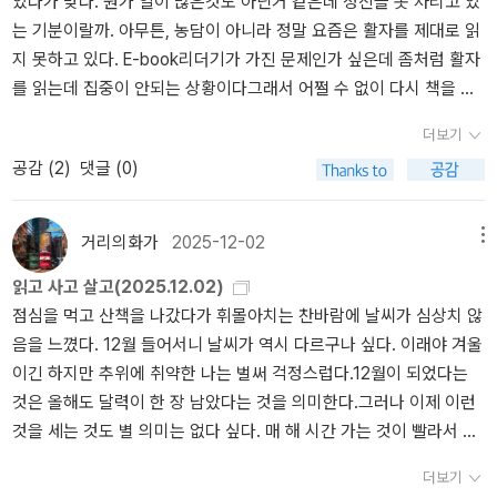
있다가 맞다. 뭔가 일이 많은것도 아닌거 같은데 정신을 못 차리고 있
러 현대백화점 천호점 가는데... 가니까 생각이 바뀌는거다. 그래, 회
야? 어떤 이들은 이 멸시를 견디지 못해 목숨을 끊기도 하고, 어떤 이
는 기분이랄까. 아무튼, 농담이 아니라 정말 요즘은 활자를 제대로 읽
덮밥을 먹자! 백화점 지하 푸드코트는 맥주를 안파는데, 유일하게 회
들은 말그대로 정말 부정 수급을 받기도 한다. 의사와 공모해 진단서
지 못하고 있다. E-book리더기가 가진 문제인가 싶은데 좀처럼 활자
덮밥 집만 맥주랑 화요가 있다. 나는 가서 참치회덮밥을 주문했지만,
를 발급 받고, 자식과는 연락하는 걸 감추면서. 그렇다면, 이 부정수급
를 읽는데 집중이 안되는 상황이다그래서 어쩔 수 없이 다시 책을 한
참치회덮밥 다 떨어져서 활어회덮밥만 있단다. 그래서 활어회덮밥과
문제가 왜 심각할까? 아이러니하게도, 부정수급을 통해 돈을 벌려고
장한장 손으로 넘겨가면서 읽는 중이다. 순수한 읽는 즐거움, 그 감각
맥주..를 주문했다. 맥주는 캔맥주만 있더라. 하여간 그게 어디야. 나
하는 야쿠자 일원이 이 제도의 헛점, 그리고 사회적 문제를 지적하고
더보기
이 다시 내게 찾아오기를 지금은 기다리는 중이다.
는 달린 후에, 단백질과 섬유질이 풍부한 회덮밥과(응?) 맥주를 마신
있다.'밑바닥의 삶을 사는 인간이 직업을 가져 봤자 받는 급여는 생활
공감 (
2
)
댓글 (0)
다. ㅋ ㅑ ~일단 먼저 나온 맥주를 따라서 벌컥벌컥 마시고~회덮밥이
보조금보다 낮은 게 현실' -p.335 이라고 말이다. 그리고 이렇게 덧붙
나왔다. 만세!!와 진짜 맛있게 먹었다. 비벼가지고 하나도 안남기고 싹
인다.한마디로 세상은 '생활 보조금을 받는 놈들은 편하게 돈을 받아
다 먹었네. ㅋㅋㅋ 그리고 맥주도 다 마셨더니 하- 너무 배불러. 그래
서 교활해.' 가 아니라, '열심히 일을 해도 생활 보조금 받는 세대보다
거리의화가
2025-12-02
메뉴
서 집까지 걸어가자, 하고 길을 나섰다.걷다가 갑자기 음악이 듣고 싶
낮은 임금 밖에 받지 못하는 사회가 이상해.' 라고 생각해야 한다고.
읽고 사고 살고(2025.12.02)
어졌다. 아주 구슬픈 음악. 나는 긍정적이고 밝은 사람인데 ㅋㅋ 사람
어때? 비판의 화살을 국가를 향해 겨눠야 하는게 잘못된 걸까? -p.33
점심을 먹고 산책을 나갔다가 휘몰아치는 찬바람에 날씨가 심상치 않
을 보든 현상을 보든 긍정적인 면부터 먼저 찾는 사람인데, 이상하게
5이 책에는, 부정 수급을 가려내려는 공무원들이 등장하고 부정 수급
음을 느꼈다. 12월 들어서니 날씨가 역시 다르구나 싶다. 이래야 겨울
음악은 ㅋㅋ 구슬픈 가사의 노래를 듣게된다(이런 식으로 균형을 유
을 받고 있지만 철저하게 그것을 감추려하는 수급자들이 등장한다.
이긴 하지만 추위에 취약한 나는 벌써 걱정스럽다.12월이 되었다는
지하는 거라고 생각한다). 그리고 감정 이입해서 막 처절하게 불러버
문제는 여러가지로 생기는데, 공무원 1은 자신의 지위를 이용해 '너
것은 올해도 달력이 한 장 남았다는 것을 의미한다.그러나 이제 이런
려. 어제 생각난 노래는 가수 이름이 생각나지 않아서 한참 헤맸지만,
계속 보조금 받게 해줄게' 라면서 수급자를 성적으로 착취하고 또 보
것을 세는 것도 별 의미는 없다 싶다. 매 해 시간 가는 것이 빨라서 우
어쨌든 결국 찾아낸, '최성빈'의 <사랑하는 어머님께> 이다.이 노래..
조금의 일부도 착취한다. 수급자는 그것이 너무 끔찍하지만, 그러나
물쭈물하는 사이에 연말이 되어 있기 때문이다.10월에 십수 년만에
아는 사람이 있을까? 아마 알라딘에는.. 없지 않을까? 특히 잠자냥 님
응하지 않으면 먹고살 돈이 없어서 응한다. 일을 구하면 될텐데, 책 속
더보기
혼자 해외 여행을 다녀왔는데 11월은 함께 사는 사람과 여행을 다녀
이라면.. 그동안 한 번도 들어본 적도 없었을 것이고 앞으로도 들을 일