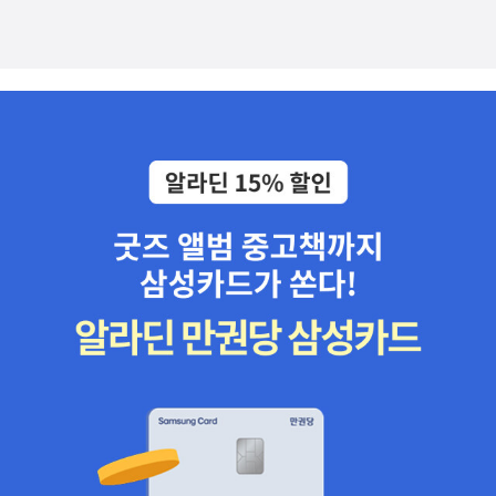
게 더 미쳐버려. 어쩌면 여자는 혹시 단순히 감기에 걸려 앓아 누운 건
매는 예고된 바 있다. 처음 몇 장 읽었는데, 각주가 많은..건 어쩔 수
해야 할 자신의 모습을 발견했을지도 모를 일이다.지나치게 생각될
아닐까? 그런데 어머니가 찾아왔다고 아픈 걸로 착각하는 건 아니니?
없을 것 같고, 생각보다 잘 읽힌다.[노동의 배신]은 예전부터 구매해
수도 있지만, 감정 이입은 인간의 가장 큰 특징이기도 하다. 생물학자
어쩌면.. 남자의 어머님도..... 착각하는거 아닐까? 아들 혼자 좋다고
야지, 구매해야지 하고 있었는데 단발머리 님의 거듭되는 글로 이번
들의 입장에서는 참 이해하기 힘든 그 특징이 없었다면 아마 인간도
따라다니는데 '내 이년을 그냥!'하고 오신거 아니에요? 여자가 사귀는
엔 꼭 사야겠다! 하고 샀다.[떼레사와 함께한 마지막 오후들]은 아주
인간다울 수 없었을 것이다. 푸바오를 보고 우는 사람을 비아냥거린
거 맞대요? 사랑하는 거 맞대요? 하여간 이건 이것대로 문제이고 더
오래전에, 대학 시절에 [여대생과 좀도둑]이란 제목으로 읽은 적이 있
누군가에게도 눈물샘을 자극하는 뭔가가 있을 터이니.아무리 이성적
큰 문제이다. 남자여, 그녀에게 정말 너밖에 없는가!! 확실한가!! 세상
다. 당시에는 책을 구매하는 사람은 아직 아니었고(시작하지 말았어
이고 침착한 사람도 갑작스러운 감정의 습격은 견디지 못한다. 물리
에 어떻게 너밖에 없을 수가 있는가... 노노 그것은 노노하다.)언젠가
야 했어..) 지금은 사라진 도서대여점에서 구매해서 읽었다. 제목이
학자 리처드 파인만도 아내가 죽은 당일에는 핵실험 때문에 정신이
우리 모두가 다시 뵐수 있는 날까지~ 건강하시기를..저희는 지금 기
낭만적이어서 읽었던 기억이 나는데, 사실 내용 생각은 잘 나지 않아
없어 눈물도 안 났지만, 몇 년 뒤에 우연히 여성복 가게 진열장을 들여
차 안에 있어요.떠나기 전에 우리는 그녀가 다니는 성당에서 조촐한
서, 이번에 다시 읽어보자 하고 샀다. [얼굴 없는 인간]은 아감벤 읽어
다보다가 아내가 생각나 대성통곡했다고 회고한 바 있다.푸바오가 떠
결혼식도 올렸어요.(하- 성당.. .조촐한 결혼식... 그래, 사랑하긴 했었
볼라고 샀다. [라스푸틴의 정원] 은... 뭐지?? 모르겠네?? 저거 뭐
나는 모습에도 덤덤했고, 평소에도 예를 들어 알라딘 고객센터 직원
구나... 사랑.. 하는군요. 뭐, 결혼식이야 아무려면 어떻습니까. 안올려
야?? 알 수 음슴.[팔레스타인 번역가의 이중 생활]은 내가 사지 않을
에게는 가차 없이 굴던 나귀님도 앞서 일본에서 중국으로 반환된 판
도 그만, 조촐하게 올려도 그만이지요.)그리고 신부님 앞에서 그녀와
수 없는 책이다. 꼭 읽어야할 책 같지 않나.[두려워요, 투우사여]는 극
다 샹샹이 우연히 일본인 관광객의 말을 알아듣고 깜짝 놀라 귀를 쫑
전 눈물로 약속했죠. 후회하지않겠다고.저는 그녀를 사랑해요.그녀를
진한 사랑의 대상이 국가일 수도 있다는 것이 좀.. 궁금하다. 나는 내
끗하는 모습을 유튜브로 보니 안쓰런 마음이 들기도 했었다.그 외에
업고 병원으로 뛰면서 전 정말 죽고 싶었죠.이제껏 무책임한 저의 행
나라를 사랑하는가? 아이 돈 노.. [아무튼, 미술관]은 미술관에 대한
도 사람마다 구구절절한 각종 사연이 방아쇠가 되어서 눈물을 자아냈
동은 순결했던 그녀에게 아무 것도 해준 것이 없기에..난 없기에~~~
글이라 샀다. 나는 미술관에 종종 가고, 세번째 뉴욕 방문은 목적 자체
던 것일 수 있으니, 울음은 똑같아 보여도 그 사연은 제각각일 수 있겠
(도대체 여기에서 '순결'이란 단어는 왜 들어간건지... 순결한 그녀는
가 뉴욕의 미술관들 방문이기도 했다. 그러나 그림에 대해 여전히 잘
다. 그러니 남의 눈물에 대해서도 함부로 이야기하는 것은 옳지 않아
무엇을 받을 자격이 있는가? 그러면 순결하지 않은 여자라면, 아무것
알지 못해, 겸사겸사 읽어보려고 샀다.뉴욕에 집 사고 싶다..
보인다. 그 방아쇠가 판다건, 레서판다건, 쿵푸판다건 간에...