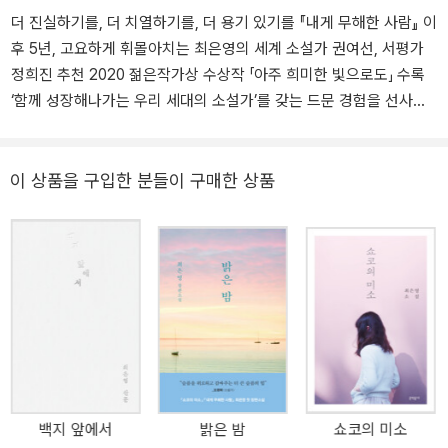
더 진실하기를, 더 치열하기를, 더 용기 있기를 『내게 무해한 사람』 이
후 5년, 고요하게 휘몰아치는 최은영의 세계 소설가 권여선, 서평가
정희진 추천 2020 젊은작가상 수상작 「아주 희미한 빛으로도」 수록
‘함께 성장해나가는 우리 세대의 소설가’를 갖는 드문 경험을 선사하
며 동료 작가와 평론가, 독자 모두에게 특별한 이름으로 자리매김한
최은영의 세번째 소설집 『아주 희미한 빛으로도』가 출간되었다. 올해
로 데뷔 10년을 맞이하는 최은영은 그간 만남과 헤어짐을 거듭하는
이 상품을 구입한 분들이 구매한 상품
인물의 내밀하고 미세한 감정을 투명하게 비추며 우리의 사적인 관계
맺기가 어떻게 사회적인 맥락을 얻는지를 고찰하고(『쇼코의 미소』, 2
016), 지난 시절을 끈질기게 떠올리는 인물을 통해 기억을 마주하는
일이 어떻게 재생과 회복의 과정이 될 수 있는지를 살피며(『내게 무
해한 사람』, 2018), 4대에 걸친 인물들의 삶의 궤적을 따라감으로써
과거에서 현재를 향해 쓰이는 종적인 연대기(年代記)가 어떻게 인물
들을 수평적 관계에 위치시키며 횡적인 연대기(連帶記)로 나아가는
지를 그려왔다(『밝은 밤』, 2021). 이전 작품들에 담긴 문제의식을 한
층 더 깊고 날카로운 시선으로 이어나가는 이번 소설집은 작가가 처
백지 앞에서
밝은 밤
쇼코의 미소
음 작품활동을 시작했을 때 품은 마음이 지금의 관점에서 어떻게 이