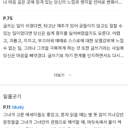
나 마음 깊은 곳에 잠겨 있는 당신의 느낌과 생각을 언어로 변화시켜
누군가와 이어질 수 있는 글을.(「몫」)
P.75
글쓰는 일이 쉬웠다면, 타고난 재주가 있어 공들이지 않고도 잘할 수
있는 일이었다면 당신은 쉽게 흥미를 잃어버렸을지도 모른다. 어렵
고, 괴롭고, 지치고, 부끄러워 때때로 스스로에 대한 모멸감밖에 느낄
수 없는 일, 그러나 그것을 극복하게 하는 것 또한 글쓰기라는 사실에
당신은 마음을 빼앗겼다. 글쓰기로 자기 한계를 인지하면서도 다시
글을 써 그 한계를 조금이나마 넘을 수 있다는 행복, 당신은 그것을 알
기 전의 사람으로 돌아갈 수 없었다.(「몫」)
더보기
밑줄긋기
P.11
hikelly
그녀가 고른 에세이들도 좋았고, 혼자 읽을 때는 별 뜻 없이 지나갔던
문장들을 그녀가 그녀만의 관점으로 해석할 때, 머릿속에서 불이 켜