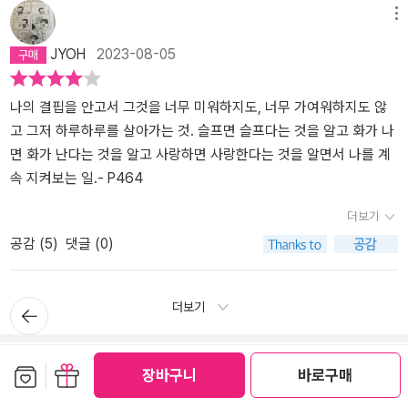
는 그애가 오히려 자신보다 자신을 더 많이 이해하고 있는 것처럼 느
니’ 나는 내가 무엇을 원하는지 보다 다른 사람들이 내게 무엇을 원하
혜가 무슨 소용이 있는 것이냐고 따진다. 그래서 그런지 ‘몫’에서 희영
는 아직 더듬거리며 내가 어디까지 왔는지 어림해보곤 한다. 그리고
메뉴
껴진 건 무슨 이유였을까. 부끄러워도 돼요. 기남은 그 말을 믿을 수
는지 샌경 썼던 것 같네 내가 뭘 좋앟는지도 잘 모르면서 다른 사람들
의 말은 수치심을 증폭시킨다. “나는 그런 사람이 되기 싫었어. 읽고
어디로 가게 될 것인지도. 나는 그녀가 갔던 곳까지는 온 걸까. 아직
JYOH
2023-08-05
없었다. 한 번도 기대하지 않았던 말, 기남은 그 말을 잊을 수 없으리
이 좋아하는 사람이 되기 위해 애썼지.어린 시절부터 오랫도록 나에
쓰는 것만으로 나는 어느 정도 내 몫을 했다, 하고 부채감 털어버리고
다다르지 않았나. - page 44​교지 편집부 활동에서 조금씩 자신만의
라고 생각했다.‘사라지는, 사라지지 않는’ p.319]
대한 부정적인 반응을 느끼며 자라서인지 나에게는 내가 결코 타인에
사는 사람들 있잖아. 부정의를 비판하는 것만으로 자신이 정의롭다는
글을 써나가면서 여성문제를 둘러싼 갈등과 그 시대의 상황으로부터
게 호감을 살 수 없는 사람 멸시받을 만한 사람이라는 이상한 믿음이
느낌을 얻고 영영 자신이 옳다고 생각하며 사는 사람들.(79)” 양경언
인물들 간 틈이 그려진 「몫」​글이라는 게 그렇게 대단한 건지 모르겠
나의 결핍을 안고서 그것을 너무 미워하지도, 너무 가여워하지도 않
있었거든그럴수록 나는 남들에게 더 많이 맞춰줬고 남들이 나를 좋아
평론가는 이 부분에 대해서 이렇게 말한다. “희영은 해진에게 진실에
어. 정말 그런가...... 내가 여기서 언니들이랑 밥하고 청소하고 애들
고 그저 하루하루를 살아가는 것. 슬프면 슬프다는 것을 알고 화가 나
하게 하려면 어떻게 해야하는지 매번 고민했어.그렇게 내가 뭘 좋아
도달하기 위해 읽고 쓰는 일이 중요하기는 하지만, 진실에 도달하는
보는 일보다 글쓰는 게 더 숭고한 일인가, 그렇게 대단한 일인가, 누가
면 화가 난다는 것을 알고 사랑하면 사랑한다는 것을 알면서 나를 계
하는지 뭘 싫어하는지도 모르는 채로 남들이 하자는대로 끌려다니고
과정 자체가 쉽지 않다는 것을 늘 염두에 두어야 하며 그 지난한 과정
물으면 난 잘 모르겠다고 답할 것 같아.희영은 열어놓은 창가를 바라
속 지켜보는 일.- P464
남들의 욕구를 총족시키느라 나의 욕구를 무시했지 그때 내개 느꼈던
이 삶과 연결되지 않는다면 그로부터 만들어지는 의미 역시 휘발되어
보며 말을 이었다.나는 그런 사람이 되기 싫었어. 읽고 쓰는 것만으로
더보기
가장 큰 두려움은 다른 사람이 내게 실망하는 거였어. 나는 절대로 절
버리기 쉽다고 전한다.(330)”이 세상의 부조리와 부정의를 비판하는
나는 어느 정도 내 몫을 했다, 하고 부채감 털어버리고 사는 사람들 있
공감 (
5
)
댓글 (0)
대로 누군가의 짐이 되고 싶지 않았어” “ 있는 일을 없는 일로 두는
사람들을 쉽게 볼 수 있다. 가짜 뉴스가 판을 치고 사회적 이슈들이 정
잖아. 부정의를 비판하는 것만으로 자신이 정의롭다는 느낌을 얻고
것 모른 척하는 것그게 우리의 힘으로 감당하기 어려운 상황을 대하
쟁의 도구로 악용되고 좌우의 이념적 프레임을 덧씌워 옳고 그름의
영영 자신이 옳다고 생각하며 사는 사람들. 편집부 할 때, 나는 어느
는 우리의 오래된 습관이었어 그건 서로가 서로에게 결정적으로 힘이
판단을 흐리게 만드는 일들이 비일비재하다. 어찌보면 목소리를 내는
정도 그런 사람이었던 것 같아. 내가 그랬다는 거야. 다른 사람들은 달
뒤로가
더보기
되어 줄 수 없다는 걸 인정하는 방식이기도 하지 자기 자신을 속이는
것은 쉬운 일이다. 의식있는 척 남의 시선에 아랑곳하지 않고 소신을
랐겠지만. - page 79 ~ 80​동갑내기 인턴과 함께 카풀을 하면서 그
기
거야 다 괜찮다고 별 일 아니라고 들쑤셔 봤자 문제만 더 커질 뿐이라
지키는 것 또한 어려운 일은 아닌 것처럼 보인다. 하지만 그것을 몸으
전과는 전혀 다른 방식의 대화를 통해 생긴 균열이 결국 시간이 흐른
고 ”나의 보호자로 자처하는 일그건 책임감이 크기 때문이기도 하지
로 보여주는 것은 결코 쉽지 않다. 삶이라는 긴 시간을 영위하는 몸뚱
뒤 서로에게 어떤 의미였는지 되짚게 된 「일 년」​그녀가 퇴원하기 전날
보관함담기
선물하기
장바구니
바로구매
응원 댓글
만 자신이 강하고 독립적인 사람이라는 걸 확인하는 방법이기도 했을
아리가 버티고 있는 모습을 보여주는 것은 너무나도 어려운 일이다.
에도 다희는 그녀를 찾아와 곁에 머무르다 갔지만, 다희도 그녀도 서