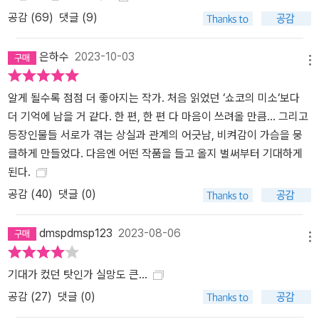
강사인 ‘그녀’에게 매료된다. 희원은 지적인 자극을 주는 그녀의 수업
공감 (
69
)
댓글 (9)
을 통해 자신의 글이 다른 사람의 시선을 신경쓰는 ‘안전한 글쓰기’가
아니었는지 깊이 되돌아보게 되고, 조금 더 진지하고 용기 있게 글쓰
은하수
2023-10-03
메뉴
기에 다가가게 된다. 그러나 대학원에 진학하고 싶다고 말하는 자신
에게 “공부는 대학원 아닌 곳에서도 할 수 있는 거, 희원씨도 알죠”(3
알게 될수록 점점 더 좋아지는 작가. 처음 읽었던 ‘쇼코의 미소‘보다
7쪽)라고 이야기하는 그녀의 대답에 희원은 상처를 받고 그녀의 자존
더 기억에 남을 거 같다. 한 편, 한 편 다 마음이 쓰려올 만큼... 그리고
심을 건드리는 말을 뱉어버린다. 그녀가 어떤 마음으로 자신에게 그
등장인물들 서로가 겪는 상실과 관계의 어긋남, 비켜감이 가슴을 뭉
렇게 말했는지 희원이 어림해보게 되는 것은, 시간이 흘러 자신이 그
클하게 만들었다. 다음엔 어떤 작품을 들고 올지 벌써부터 기대하게
녀와 마찬가지로 젊은 강사가 되고 나서이다. 그녀를 떠올리며 희원
된다.
이 “비록 동의할 수 없지만, 이해할 수는 있는 마음이라고 지금의 나
공감 (
40
)
댓글 (0)
는 생각한다”며 “나도, 더 가보고 싶었던 것뿐이었다./어쩌면 그때의
나는 막연하게나마 그녀를 따라가고 싶었던 것 같다”(43쪽)라고 담
dmspdmsp123
2023-08-06
담히 고백할 때, 우리는 희원과 그녀 사이에 이어져 있는 희미한, 그러
메뉴
나 분명한 빛을 보게 된다. 한편 「일 년」이 관계의 변화 위에 비정규직
기대가 컸던 탓인가 실망도 큰...
문제를 겹쳐놓는다면, 「아주 희미한 빛으로도」는 ‘용산’이라는 공간을
부각시킨다. 소설은 희원과 그녀를 공통의 기억으로 가깝게 묶어주는
공감 (
27
)
댓글 (0)
공간이자 정부의 과잉 진압으로 참사가 일어난 장소인 용산을 글쓰기