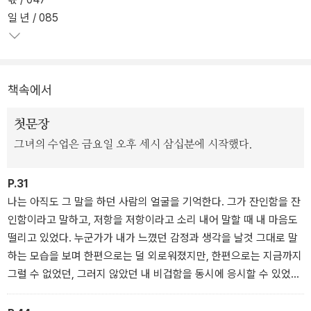
(『내게 무해한 사람』, 2018), 4대에 걸친 인물들의 삶의 궤적을 따라
일 년 / 085
감으로써 과거에서 현재를 향해 쓰이는 종적인 연대기(年代記)가 어
떻게 인물들을 수평적 관계에 위치시키며 횡적인 연대기(連帶記)로
나아가는지를 그려왔다(『밝은 밤』, 2021).
책속에서
이전 작품들에 담긴 문제의식을 한층 더 깊고 날카로운 시선으로 이
어나가는 이번 소설집은 작가가 처음 작품활동을 시작했을 때 품은
첫문장
마음이 지금의 관점에서 어떻게 이어지는지 보여줌으로써 “깊어지는
그녀의 수업은 금요일 오후 세시 삼십분에 시작했다.
것과 넓어지는 것이 문학에서는 서로 다른 말이 아니라는 것”(한국일
보문학상 심사평)을 감동적으로 증명해낸다.
P.31
나는 아직도 그 말을 하던 사람의 얼굴을 기억한다. 그가 잔인함을 잔
인함이라고 말하고, 저항을 저항이라고 소리 내어 말할 때 내 마음도
떨리고 있었다. 누군가가 내가 느꼈던 감정과 생각을 날것 그대로 말
하는 모습을 보며 한편으로는 덜 외로워졌지만, 한편으로는 지금까지
그럴 수 없었던, 그러지 않았던 내 비겁함을 동시에 응시할 수 있었기
때문이다.(「아주 희미한 빛으로도」)