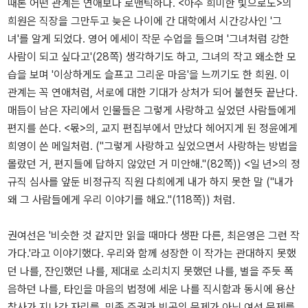
때론 어떤 관계는 연애보다 로맨틱하다. <아주 희미한 빛으로도>의
희원은 직장을 그만두고 늦은 나이에 간 대학에서 시간강사인 '그
녀'를 알게 되었다. 영어 에세이 작문 수업을 들으며 '그녀처럼 강한
사람이 되고 싶다고'(28쪽) 생각하기도 하고, 그녀의 작고 왜소한 모
습을 보며 '이상하게도 슬프고 그리운 마음'을 느끼기도 한 희원. 이
관계는 꼭 연애처럼, 서로에 대한 기대가 상처가 되어 불현듯 끝난다.
매듭이 남은 자리에서 인물들은 그렇게 사랑하고 싶었던 사람들에게
편지를 쓴다. <몫>의, 교지 편집부에서 만났다 헤어지게 된 정윤에게
희영이 쓴 메일처럼. ("그렇게 사랑하고 싶었으면서 사랑하는 방법을
몰랐던 거, 편지들에 답하지 않았던 거 미안해."(82쪽)) <일 년>의 정
규직 심사를 앞둔 비정규직 직원 다희에게 내가 하지 못한 말 ("내가
왜 그 사람들에게 우리 이야기를 해요."(118쪽)) 처럼.
권여선은 '비슷한 것 같지만 읽을 때마다 생판 다른, 최은영은 그런 작
가다.'라고 이야기했다. 우리와 함께 성장한 이 작가는 관대하지 못했
던 나를, 잔인했던 나를, 제대로 소리치지 못했던 나를, 벌을 주듯 폭
음하던 나를, 타인을 마음의 법정에 세운 나를 직시함과 동시에 용산
참사가 지나간 자리를, 민족 주권과 빈곤의 문제가 아닌 여성 문제를