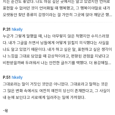
지는 순간도 좋았다. 나도 마음 깊은 곳에서는 알고 있었지만 언어로
표현할 수 없어던 것이 언어화될 때 행복했고, 그 행복이야말로 내가
오랫동안 찾던 종류의 감정이라는 걸 가만히 그곳에 앉아 깨닫곤 했
다.
P.31
hikelly
-아주 희미한 빛으로도
누군가 그렇게 말했을 때, 나는 아무렇지 않은 척했지만 수치스러웠
다. 내가 그글을 쓰면서 남들에게 어떻게 읽힐지 의식했다는 사실을
나도 알고 있었기 때문이다. 내가 하고 싶은 말, 표현하고 싶은 생각이
나 느낌을 그대로 담았을 때 감상적이라고, 편향된 관점을 지녔다고
비판받을까봐 두려워서 나는 안전한 글쓰기를 택했다. 더 용감해질
수 없었다.
P.51
hikelly
-아주 희미한 빛으로도
그대로라는 말이 거짓인 것만은 아니었다. 그대로라고 말하는 것은
그 많은 변화 속에서도 여전히 예전의 당신이 존재한다고, 그 사실이
내 눈에 보인다고 서로에게 일러주는 일에 가까웠다.
-몫