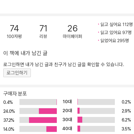
어지는지 보여줌으로써 “깊어지는 것과 넓어지는 것이 문학에서는
서로 다른 말이 아니라는 것”(한국일보문학상 심사평)을 감동적으로
증명해낸다. 『아주 희미한 빛으로도』에 담긴 7편의 중단편은 조곤조
읽고 싶어요 112명
74
71
26
곤 이야기를 시작하다가도 어느 순간 이야기의 부피를 키우면서 우리
읽고 있어요 97명
를 뜨거운 열기 한가운데로 이끄는 몰입력과 호소력이 돋보인다. “너
100자평
리뷰
마이페이퍼
읽었어요 295명
라면 어땠을 것 같아. 네가 나였다면 그 순간 어떻게 했을 것 같
니”(「답신」, 170쪽)라고 묻는 최은영의 소설은 소설 바깥의 우리를 적
이 책에 내가 남긴 글
극적으로 소설 속으로 끌어들이면서 때로는 직장생활을 하다 다시 대
로그인하면 내가 남긴 글과 친구가 남긴 글을 확인할 수 있습니다.
학에 입학한 인물이 충만한 기쁨과 예상치 못한 어려움을 느끼는 강
로그인하기
의실로(「아주 희미한 빛으로도」), 때로는 동갑내기 인턴과 함께 카풀
을 하면서 그전과는 전혀 다른 방식의 대화를 하게 되는 자동차 안으
로(「일 년」), 때로는 자기 존재를 증명하기 위해 스스로를 몰아붙여온
구매자 분포
인물의 외로운 옆자리로(「이모에게」) 우리를 데려가 그들과 함께 한
10대
0.2%
0.4%
시절을 겪어내게 한다. 그리고 그들과 함께하는 시간을 통해 우리에
20대
2.9%
24.0%
게 “마음이, 당신과 아무런 관계도 없는 사람들의 마음에 붙을 수 있
30대
6.2%
37.2%
다는 것”(「몫」, 66쪽)을 일러준다. 그것이 최은영의 이번 소설집에서
40대
3.5%
강력하게 작동하는 힘이자 지금 우리에게 가장 절실한 힘인 다른 사
14.0%