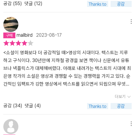
공감 (
55
)
댓글 (12)
보통, 청미래> 내가 소설을 읽는 가장 큰 이유는 프루스트의 말처럼
다정하구나.” “맞아요. 엄마가 그랬어요. 마이클은 너무 다정해. 한국
혼자서는 경험하지 못했을 세상의 다양한 것을 간접 경험하고, 선한
할머니처럼.” “정말?” “근데 너무 다정하면 안 된대요.” 마이클이 잠
방향으로 집요하게 인식의 틀을 넓히기 위한 것이다. 하지만 그 인식
시 기남을 보다 말을 이었다. “너무 다정한 건 나쁜 거래요.” 따뜻한
메뉴
은 세상과 타협하며 적당히, 편하게 살기 원하는 느슨함에 금방 무뎌
통증이 기남의 등과 배에 퍼져나갔다. 기남은 마이클의 머리칼을 쓰
mailbird
2023-08-17
지고 만다. 좋은 게 좋은 것이며, 이 정도면 적당하다는 자기기만으로
다듬으면서 가만히 고개를 끄덕였다. 마이클은 자신을 몰랐고 자신이
금방 돌아가 버린다. 이번에 읽은 최은영의 소설은 까탈스럽다는 느
살아온 시간을 몰랐다. 하지만 그 순간, 자신에 대해 아무것도 모르는
낌이 들 정도로 호락호락하지 않았다. ‘호락호락하지 않았다’는 의미
<소설이 영화보다 더 공감적일 때>영상의 시대이다. 텍스트는 지루
그애가 오히려 자신보다 자신을 더 많이 이해하고 있는 것처럼 느껴
가 읽기 어려웠다는 뜻은 아니다. 세심하고 조곤조곤한 말투와 같은
하고 구식이다. 30년만에 지하철 광경을 보면 책이나 신문에서 유튜
진 건 무슨 이유였을까. 부끄러워도 돼요. 기남은 그 말을 믿을 수 없
문장으로 세상과 인간을 보는 나의 시선과 이해에 대해 ‘그 정도로는
브나 넥플릭스가 대체해버렸다. 아래로 내려가는 텍스트의 시대에 최
었다. 한 번도 기대하지 않았던 말. 기남은 그 말을 잊을 수 없으리라
어림없다’고 말해 주고 있었다. 가족이나 타인과의 관계에서 어느 정
은영 작가의 소설은 영상과 경쟁할 수 있는 경쟁력을 가지고 있다. 순
고 생각했다.(319쪽) 마이클의 말에 기남이 느끼는 ‘따뜻한 통증’은
도까지가 이해의 폭으로 인정되는지, 정말 상대의 살갗 속으로 들어
간적인 임팩트가 강한 영상에서 텍스트를 읽으면서 되씹으며 무엇을
최은영의 소설을 읽는 동안 우리 안에 퍼져나가는 감정과도 같다. 상
가지 않는 한 이해한다는 말을 할 수 없는 게 아닌가 하는 생각까지 들
느낄까? 잔잔한 공감이면서 우리 주위에 누군가의 모습을 그리고 있
처가 정확하게 건드려질 때, 잘 모르는 누군가가 자신을 깊이 이해하
더보기
게 했다. 여전히 존재하는 폭력 또한 서늘했고 마음이 아팠다. 책을 읽
기 때문아닐까? 이 소설들을 읽어가다보면, 연예인이나 재벌2~3세
고 있는 것처럼 여겨질 때, 그래서 그 순간을 잊을 수 없으리라고 예감
공감 (
34
)
댓글 (4)
으며 ‘자기 속에서 인식해야 한다는’ 프루스트의 말을 제대로 실감했
의 환타지 이야기가 아니라 나 자신이거나 우리 가족의 모습이거나
하게 될 때, 우리는 자신과 상대가 긴밀하게 연결되어 있음을 알아차
다. 성적에 맞춰 들어간 학과 공부가 마음에 들지 않아 괴로웠지만 그
주변 지인 상황이었다. 현실 모면이거나 극복이 아닌 현실 상황을 마
리게 된다. 관계 안에서, 사회 안에서 무엇과도 무관한 채 서 있을 수
럭저럭 졸업을 하고 은행의 비정규직 사원으로 근무한 적이 있는 희
주하는 텍스트에서 출발한다. 7편의 중•단편 소설로 구성되어 있다.
없는 우리의 존재. 그간 빛나는 작품들을 선보여온 최은영이 자신의
메뉴
원은 자신의 꿈을 위해 다시 대학 3학년에 학사 편입한 늦깎이 영문
소설의 화자들은 다음과 같다. 은행 비정규직 출신의 늦깍이 여성 대
글쓰기를 끊임없이 점검하며 이번 소설집에 또렷이 새겨넣은 것은 바