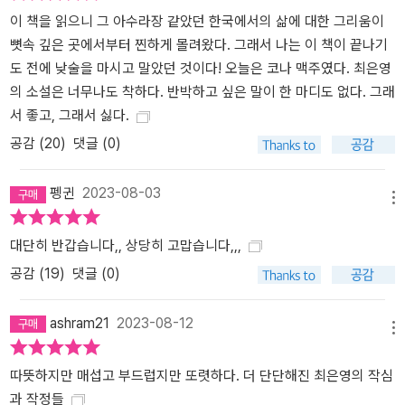
‘나’는 왜 언니가 아닌 조카에게 편지를 쓰는 걸까. ‘나’는 왜 더는 언니
이 책을 읽으니 그 아수라장 같았던 한국에서의 삶에 대한 그리움이
와 조카를 만날 수 없게 된 걸까. 그런 궁금증을 안고 소설을 읽어내려
뼛속 깊은 곳에서부터 찐하게 몰려왔다. 그래서 나는 이 책이 끝나기
가면서 우리가 맞닥뜨리게 되는 것은 개인의 의지만으로는 어찌할 수
도 전에 낮술을 마시고 말았던 것이다! 오늘은 코나 맥주였다. 최은영
없어 보일 만큼 완강한 폭력이다. ‘나’는 조카인 ‘너’에게 자신의 어린
의 소설은 너무나도 착하다. 반박하고 싶은 말이 한 마디도 없다. 그래
시절을 들려주는 것으로 편지를 시작한다. ‘나’는 엄마가 집을 나간 후
서 좋고, 그래서 싫다.
아빠의 방치 속에서 자라왔지만 책임감이 강한 3살 터울의 언니가 어
공감 (
20
)
댓글 (0)
려서부터 ‘나’의 부모 역할을 하며 가장 큰 힘이 되어준다. 그런 언니
가 달라지기 시작한 건 언제부터였을까. 어느 날 집 앞에 검은색 세단
펭귄
2023-08-03
이 멈춰 서더니 그 안에서 뜻밖에 언니가 내린다. 언니는 당황스러워
메뉴
하며 우연히 만난 학교 선생이 태워다줬을 뿐이라고 변명하듯 말하지
대단히 반갑습니다,, 상당히 고맙습니다,,,
만 ‘나’는 언니가 거짓말을 하고 있음을 알아챈다. 그리고 언니는 스물
한 살이 되던 해에 자신보다 열다섯 살이 많은 그 선생과 결혼할 거라
공감 (
19
)
댓글 (0)
고 말한다. 임신을 했다고, 그 남자가 자신을 책임지겠다고 했다고. 하
지만 정작 그는 상견례 자리에서, 그리고 결혼한 뒤에도 거리낄 게 없
ashram21
2023-08-12
메뉴
다는 듯 천연덕스럽게, 노골적으로 언니를 무시한다. ‘나’는 그런 그의
태도에 참을 수 없이 분노하면서도 자신이 어떻게 언니를 도와줄 수
따뜻하지만 매섭고 부드럽지만 또렷하다. 더 단단해진 최은영의 작심
있을지 알 수 없어 무력감을 느낀다. 그리고 그 분노는 어떤 사건을 계
과 작정들