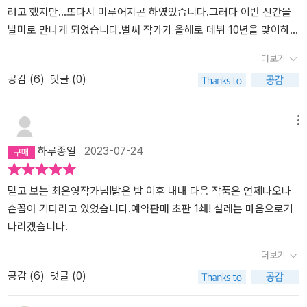
수와 다희, 언니와 여동생, 앞으로 만나지 못할 것이 확실한 조카에게
문에 현재 일을 하고 있는 것도 아니다.다만 이 일이 그래도 누군가에
한 것은 아니었는지 부끄러운 마음이 들 찰나에 노숙자에게 다가서는
려고 했지만...또다시 미루어지곤 하였었습니다.그러다 이번 신간을
이모가 쓰는 부치지 못하는 편지, 소리와 그녀의 엄마와 삼촌인 민주
게 도움이 되기는 해야지 모두는 아니어도 누군가 단 한사람 혹은 두
젊은 두 청년을 보게 되었다. 아웃리치라는 글자가 새겨진 노란 조끼
빌미로 만나게 되었습니다.​벌써 작가가 올해로 데뷔 10년을 맞이하였
와 민혁, 서로 다르게 기억되는 모습들, 희진과 이모 숙희, 기남과 그
사람에게는 닿을 수 있지 않을까 라는 바램으로 하루하루 이어진다.
를 입고 이런 저런 질문을 던지고 있었다. 그들을 지나쳐 집 가까이에
다고 합니다.매 작품마다 문제의식을 담곤 하였는데 이번엔 어떤 이
더보기
녀의 차가운 딸인 우경, 기남 남편의 전처의 딸인 알코올 중독자 진경,
결국은 늘 내가 문제였다.내가 정직하게 타인을 아니 나를 속이지 않
이르렀을 때 정거장에서 버스를 기다리는 몇몇 사람들이 사이를 뚫고
야기를 건넬지 기대하며 첫 장을 펼쳐들었습니다.​'내 안에서는 언니
공감 (
6
)
댓글 (0)
기남에게 “부끄러워해도 된다고” 말해주는 우경의 아들 마이
고 하고 있는지 그냥 일상이니까 습관처럼 무심하게 반복하는 것은
나오는 작은 리어카가 보였다. 많지 않은 폐지와 빈 박스 몇 개를 실은
에게 상처를 주고 싶어서 어쩔 줄 모르는 나와언니를 잃을까봐 두려
클...... 끊어낼 수 없는 관계에, 기억에, 고통과 폭력에 온통 어둡고 음
아닌지 그런 생각들이 힘이 빠지게 한다.좋아하는데 지치게 되는 내
리어카를 가냘픈 몸의 할머니가 끌고 있었다. 어르신들은 초저녁 잠
워하는 또다른 내가 싸우고 있었지.'​깊은 애정과 투명한 미움이 복잡
울했지만 사람이 있는 자리에 무조건 있기 마련인 따뜻함과 희망은
마음에 스스로 실망하는 경우가 많아지면서이렇게 지치고 피하고 싶
이 많다고들 하는데, 이미 예전에 초저녁 잠이 많은 나이에 이르렀을
하게 얽힐 때한 시절 내가 건네받은 사랑을 뒤늦게 알아차리게 될 때
메뉴
책을 읽다가 마음 아파 눈물 흘리던 나를 건져 주었다. 소설 속 많은
은 이 마음이 정말 좋아하는 마음이 맞았는지 혼란스러울 때가 있다.
분이 한낯의 더위를 피하고자 하심인지 자정이 다 되어가는 시간에
스스로의 몫을 고민하며 온 마음으로 써내려가는 7편의 긴 편지​『아주
하루종일
2023-07-24
곳에서 발견한 나의 부끄러움도 마이클의 한 마디에 위로 받을 수 있
못해서 힘든 게 아닌다. 그냥 관성처럼 되어간다는 기분 뭔가 무모하
폐지를 수집하고 계셨다. 리어카를 끄는 작은 몸의 할머니는 그렇게
희미한 빛으로도』책은 「아주 희미한 빛으로도」를 필두로 7편의 중단
었다. 촘촘하고 치밀한 각 소설에 대한 감상을 적기가 너무 어려웠다.
게 부질없이 힘만 든다는 생각이 지치게 만든다.스스로 의미가 없을
나를 지나쳐 갔다. 우리는 사실 질문을 기다리고 있다. 괜찮냐고? 힘
편이 수록되어 있었습니다.직장생활을 하다 다시 대학에 입학한 인물
써야 할 것이 넘쳐 그 중 무엇을 가져오고 어떻게 써야 할지 암담했다.
까봐 매너리즘에 빠질까봐 매일매일이 두려웠다.계속 나를 의심하고
들지 않냐고? 아무런 보탬이 되지 않는 지나가는 말일수도 있지만 그
이 충만한 기쁨과 예상치 못한 어려움을 그린 「아주 희미한 빛으로도」​
믿고 보는 최은영작가님!밝은 밤 이후 내내 다음 작품은 언제나오나
그래도 뭔가를 조금이라도 써야한다는 강박에 감상을 적었지만 오히
나를 다그치는 일에 지친다. 대단한 의미를 부여하지 않는다고 하면
질문을 애타게 기다리는 이들이 있다. 별 생각없이 예의상 물어본 말
어쩌면 그때의 나는 막연하게나마 그녀를 따라가고 싶었던 것 같다.
손꼽아 기다리고 있었습니다.예약판매 초판 1쇄! 설레는 마음으로기
려 아무것도 가져오지 못한 것 같다. 당연한 말이지만 소설은 그저 읽
서도 내가 그 의미에 눌리거나 도망치고 싶어지는 기분 동시에 그런
에 오랜시간 침묵을 지켜온 이들이 봇물 터지듯이 그동안의 애환을
나와 닮은 누군가가 등불을 들고 내 앞에서 걸어주고, 내가 발을 디딜
다리겠습니다.
어야 하는 것이다. [“부끄러워도 돼요. 부끄러운 건 귀여워요.” 따뜻
고민을 하는 나를 비웃고 싶은 마음 누군가의 이야기를 듣고 기록하
털어놓을 수도 있다. 우리가 책을 읽고 만나지 못한 세상의 많은 이들
곳이 허공이 아니라는 사실만이라도 알려주기를 바랐는지 모른다. 어
더보기
한 통증이 기남의 등과 배에 퍼져나갔다. 기남은 마이클의 머리칼을
고 기억해야하는 일이 싫은 건 아니지만지금 내가 잘 하고 있는지 자
의 사연에 귀를 기울이는것은 익명의 누군가에게 ‘괜찮냐’는 말을 건
디로 가는지 모르지만, 적어도 사라지지 않고 계속 나아갈 수 있다는
공감 (
6
)
댓글 (0)
쓰다듬으면서 가만히 고개를 끄덕였다. 마이클은 자신을 몰랐고 자신
만하고 있는 건 아닌지..조급해져버렸지만... 결국 나는 긴장하고 준비
넬 용기를 얻기 위해서이다. 그렇게 많은 시간을 공들였음에도 무심
걸 알려주는 빛, 그런 빛을 좇고 싶었는지 모른다. 그리고 나는 그 빛
이 살아온 시간을 몰랐다. 하지만 그 순간, 자신에 대해 아무것도 모르
하는 그 마음을 놓쳐버린걸까그런 생각을 읽으며 했었드랬다. 3. 언
히 그들을 지나친 나의 발걸음은 과연 그동안 모아온 나의 지식과 지
을 다른 사람이 아닌 그녀에게서 보고 싶었다. 그 빛이 사라진 후, 나