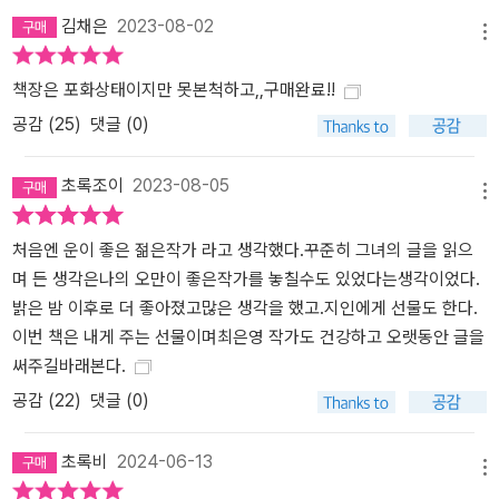
의 바탕으로 환기함으로써 글을 쓰는 일의 의미를 진지하게 탐구해나
김채은
2023-08-02
메뉴
간다. 「몫」 역시 관계와 사회, 글쓰기라는 이번 소설집의 핵심 키워드
가 집약돼 있는 작품으로, 교지 편집부 활동을 함께하며 가까워진 세
책장은 포화상태이지만 못본척하고,,구매완료!!
인물이 글쓰기를 통해 경험하는 성취와 보람, 한계를 강렬하게 그려
공감 (
25
)
댓글 (0)
낸다. 1996년 가을, 도서관 앞에 쌓인 교지를 우연히 집어들었다가
‘정윤’의 글을 읽고 마음을 빼앗긴 스무 살의 ‘해진’은 운명처럼 교지
초록조이
2023-08-05
편집부에 들어간다. 해진은 날카롭고 유려한 글을 쓰는 동갑내기 ‘희
메뉴
영’의 모습에 압도당하기도 하지만, 조금씩 자신만의 글을 써나가면
처음엔 운이 좋은 젊은작가 라고 생각했다.꾸준히 그녀의 글을 읽으
서 “어렵고, 괴롭고, 지치고, 부끄러워 때때로 스스로에 대한 모멸감
며 든 생각은나의 오만이 좋은작가를 놓칠수도 있었다는생각이었다.
밖에 느낄 수 없는 일, 그러나 그것을 극복하게 하는 것 또한 글쓰기라
밝은 밤 이후로 더 좋아졌고많은 생각을 했고.지인에게 선물도 한다.
는 사실”(75쪽)에 마음을 빼앗긴다. 그러나 여성문제를 둘러싸고 갈
이번 책은 내게 주는 선물이며최은영 작가도 건강하고 오랫동안 글을
등과 논쟁이 첨예했던, 어쩌면 지금과 크게 다르지 않았던 1990년대
써주길바래본다.
의 상황은 해진과 희영, 정윤 사이에 점점 틈을 만들어낸다. 같은 여성
이라는 조건만으로 연대나 화해가 쉽게 이루어지지는 않음을 인정하
공감 (
22
)
댓글 (0)
고 여성문제의 복잡함을 살피는 「몫」의 문제의식은 「답신」에서도 이어
진다. 수록작 가운데 가장 온도가 높은 이 소설은 ‘나’가 더이상 만날
초록비
2024-06-13
메뉴
수 없게 된 언니의 딸에게 보내는 편지 형식으로 이루어져 있다.