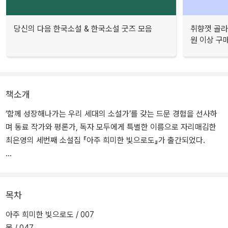
당신의 다음 한국소설 & 한국소설 굿즈 모음
취향껏 골라
원 이상 구
책소개
‘함께 성장해나가는 우리 세대의 소설가’를 갖는 드문 경험을 선사하
며 동료 작가와 평론가, 독자 모두에게 특별한 이름으로 자리매김한
최은영의 세번째 소설집 『아주 희미한 빛으로도』가 출간되었다.
2023년 데뷔 10년을 맞이하는 최은영은 그간 만남과 헤어짐을 거듭
하는 인물의 내밀하고 미세한 감정을 투명하게 비추며 우리의 사적인
관계 맺기가 어떻게 사회적인 맥락을 얻는지를 고찰하고(『쇼코의 미
목차
소』, 2016), 지난 시절을 끈질기게 떠올리는 인물을 통해 기억을 마
아주 희미한 빛으로도 / 007
주하는 일이 어떻게 재생과 회복의 과정이 될 수 있는지를 살피며
몫 / 047