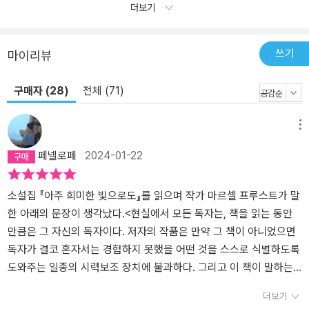
판단은 너무 쉬우니까. 나는 그런 쉬운 방식으로 이모에 대해 말하고
더보기
싶지 않다”(217쪽)라고 말할 때, 우리는 있는 그대로의 이모를 받아
들이는 일이 도무지 견딜 수 없던 자신의 모습을 받아들이는 일이 되
쓰기
기도 하리라는 걸 알게 된다. 「파종」이 남매를, 「이모에게」가 이모와
마이리뷰
조카를 다룬다면 「사라지는, 사라지지 않는」은 가장 복잡하면서 어려
운 모녀 관계를 긴 호흡으로 살핀다. 육십대 여성인 ‘기남’은 홍콩에
구매자 (28)
전체 (71)
살고 있는 작은딸 ‘우경’을 만나기 위해 짧은 여행을 떠난다. 여행에서
기남이 새삼 실감하는 것은 자신과 우경 사이에 놓인 보이지 않는 선
메뉴
이지만, 그런 기남에게 뜻밖에 위안이 되는 존재는 바로 일곱 살의 손
페넬로페
2024-01-22
자 ‘마이클’이다. 마이클은 오랜만에 만난 기남의 관심을 끌려고 분주
히 움직이는 한편으로, 맑은 표정으로 기남에게 예상치 못한 말을 던
소설집 『아주 희미한 빛으로도』를 읽으며 작가 마르셀 프루스트가 말
지기도 한다. 기남은 우경과 마이클과 함께 홍콩 시내로 나들이를 갔
한 아래의 문장이 생각났다.<현실에서 모든 독자는, 책을 읽는 동안
다가 실수를 저지르고, 자신 때문에 가라앉은 분위기 속에서 집에 돌
만큼은 그 자신의 독자이다. 저자의 작품은 만약 그 책이 아니었으면
아온 기남은 그동안의 삶을 되돌아보다 불현듯 부끄러움을 느낀다.
독자가 결코 혼자서는 경험하지 못했을 어떤 것을 스스로 식별하도록
그런데 그런 기남의 곁에 마이클이 다가와 앉더니 마치 기남의 마음
도와주는 일종의 시력보조 장치에 불과하다. 그리고 이 책이 말하는
을 읽기라도 한 듯 이렇게 말한다. “부끄러워도 돼요. 부끄러운 건 귀
바를 독자가 자기 속에서 인식하는 것이야말로 이 책의 진실성에 대
여워요”(318쪽)라고. 기남은 조심스럽게 마이클의 머리를 쓰다듬었
더보기
한 증명이다-p.33, ‘프루스트가 우리의 삶을 바꾸는 방법들’, 알랭 드
다. 숱이 많은 곱슬머리가 우경의 어린 시절과 똑같았다. “마이클은