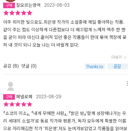
잘모르는영역
2023-08-03
이슈로써만 이용한다는 사실이 허망하다. 뜻을 같이 하는 조직 안에
계속 하고 싶은 마음이 들게 한다. 상대에게 많이 말하고 많이 기대하
마다 뭔가 가슴 한 구석에 구멍이 하나씩 생기는 것처럼 휑덩그렁한
서도 넘지 못하는 이해와 감정의 폭이 존재한다는 것, 그것으로 서로
면 많이 바라게 될 걸 알면서도 더 가고 싶다.혼자만의 빛을 새어나가
느낌이 들어, 새로운 제목으로 기다리는 이야기에 선뜻 다가설 수 없
를 찌르고 분열하는 모습이 지금의 시국을 보는듯해 안타까웠다. 먼
게 하고 서로의 눈이 부시게 하고 때로 상처를 입고 입히겠지만 서로
었다. 분명 작가의 상상에 의해서 만들어진 이야기일텐지만 내가 모
아주 희미한 빛으로도.최은영 작가의 소설중에 제일 좋아하는 작품.
훗날 누군가는 죽고 남아있는 자는 한없이 초라해질 때, 떠오르는 과
모습과 마음을 나누는 일을 멈추고 싶지 않음.... 그런 마음이 나에게
르는 어딘가에 이 이야기의 주인공들이 동시대의 삶을 살아고 있을
같이 주는 컵도 이상하게 다른컵보다 더 매끄럽게 느껴져 맥주 한 캔
거에 대한 회한은 어떻게 감당할 것인가? 최은영은 『몫』의 화자인 해
도 있었다. 2, 몫”글쓰는 일이 쉬웠다면 타고난 재주가 있어 공들이
것만 같은 느낌이 사라지지 않았다. 이번 단편들의 주인공은 저마다
을 굳이 따라 마신다.흩어져 있던 좋은 작품들이 한데 묶여 책장에 꽂
진을 ‘너’라고 지칭한다. 내가 너로 표현되고 불리는 것은 나를 객관화
지 않고도 잘 할 수 있는 일이었다면 당신은 쉽게 활기를 잃어버렸을
의 사연을 지니고 있지만 읽고 나면 한결같이 쓸쓸했다. 우리 내 삶이
혀 내 것이 되니 오늘 나는 더 바랄게 없다.
시키는 것이다. 너라는 나를 보며 미흡하고 비겁하다고도 생각하지만
지도 모른다. 어렵고 괴롭고 지치고 부끄러워 때떄로 스스로에 대한
이렇게 쓸쓸하고 안쓰럽기만 하다면 대체 다들 어떻게 참고 견디며
더보기
너에 대한 연민과 초라함을 느끼기도 한다. 『몫』의 해진과 『아주 희미
모멸감을 느낄 수 밖에 없는 일그러나 그것을 극복하게 하는 것 또한
살아가는 것인지를 생각하다보면 서글픔이 밀려와 무언가를 열심히
공감 (
8
)
댓글 (0)
한 빛으로도』의 희원은 자신과 사람들의 관계를 통해, 글쓰기에 대한
글쓰기라는 사실에 당신은 마음을 빼앗겼다. 글쓰기로 자신의 한계를
해서 극복하는 것이 과연 의미있을까란 무력함에 빠지게 된다. 그럼
고민으로 성장해 간다. [정윤의 글을 읽은 당신은 그 글을 읽기 전의
인지하면서도 다시 글을 써 그 한계를 조금이나마 넘을 수 있다는 행
에도 주인공들은 앞으로 나아간다. 단 한 발자국도 도저히 내딛을 수
당신이 아니었다. 당신은 그런 글을 쓰고 싶었다. 한번 읽고 나면 읽기
복 당신은 그걸 알기 전의 사람으로 돌아갈 수 없었다.“ 뭐든 힘든
없을 것만 같고, 단 하루도 더 이상 숨쉴 수 없을 것만 같은 상황 속에
메뉴
전의 자신으로는 되돌아갈 수 없는 글을, 그 누구도 논리로 반박할 수
건 사람 때문이다. 일이 힘든 건 없다. 아무리 어려운 일도 시간이 해
서도 묵묵히 한 발자국을 내딛고 하루를 살아간다. 집으로 돌아오는
페넬로페
2023-08-29
없는 단단하고 강한 글을, 첫 번째 문장이라는 벽을 부수고 앞으로 나
결해준다.능숙하지 못하더라도 흉내는 낼 수 있다. ㅁ정적 교류에 무
어둑한 길에 몸을 웅크려 고개를 숙이고 벽에 기대어 앉아 있는 젊은
아갈 수 있는 글을, 그래서 이미 쓴 문장이 앞으로 올 문장의 벽이 될
감한 사람은 문제가 아니다. 문제는 맞지만 견딜 수 없는 부분은 아니
여자를 보았다. 얼핏봐도 엣되보이는데, 술에 취한 것인지 조금은 위
수 없는 글을, 언제나 마음 깊은 곳에 잠겨 있는 당신의 느낌과 생각을
다.사람을 만나 이야기를 들어야 하는 일이 적성에 맞지는 않아도 불
태롭게 보였다. 다가가서 괜찮냐고 물어보려다가 아직 한밤중도 아니
『쇼코의 미소』, 『내게 무해한 사람』, 『밝은 밤』'함께 성장해나가는 우
언어로 변화시켜 누군가와 이어질 수 있는 글을.- ‘몫’, p.52] 이 책의
편하거나 불쾌감은 없었다.일에서 보람이나 어떤 숭고한 의미를 찾는
고 외진 곳도 아니기에 별일 없겠지란 마음으로 가던 길을 재촉했다.
리 세대의 소설가'로 동료 작가와 평론가, 독자 모두에게 특별한 이름
나머지 소설에도 여러 관계가 있다. 직장 상사와 비정규직 직원인 지
데는 소질이 없다. 그것 때문에 일을 계속할 수는 없을 것이고 그것 때
걸으면서 행여나 복잡한 상황에 휘말릴까 두려워 도움을 주기를 주저
으로 자리매김한 작가 '최은영'.저도 눈여겨보았었고 작품들을 읽어보