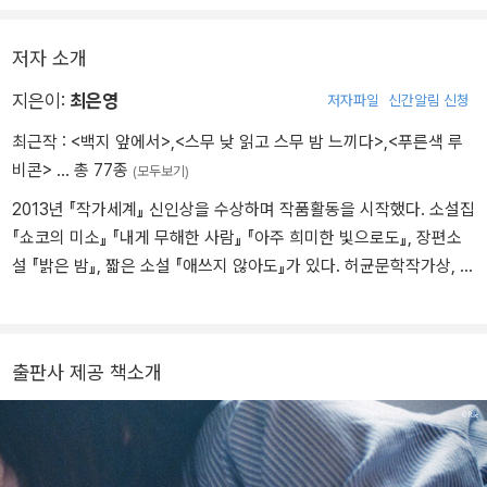
저자 소개
지은이:
최은영
저자파일
신간알림 신청
최근작 :
<백지 앞에서>
,
<스무 낮 읽고 스무 밤 느끼다>
,
<푸른색 루
비콘>
… 총 77종
(모두보기)
2013년 『작가세계』 신인상을 수상하며 작품활동을 시작했다. 소설집
『쇼코의 미소』 『내게 무해한 사람』 『아주 희미한 빛으로도』, 장편소
설 『밝은 밤』, 짧은 소설 『애쓰지 않아도』가 있다. 허균문학작가상, 김
준성문학상, 구상문학상 젊은작가상, 이해조소설문학상, 한국일보문
학상, 대산문학상, 김만중문학상, 제5회, 제8회, 제11회 젊은작가상
을 수상했다.
출판사 제공 책소개