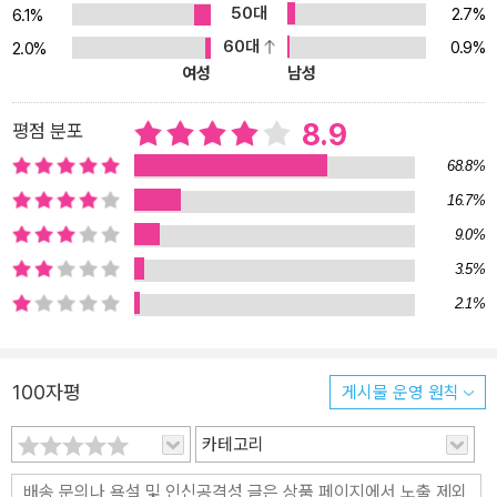
람에 대한 상상력일 것이다. “내 안에서는 언니에게 상처를 주고 싶어
50대
2.7%
6.1%
서 어쩔 줄 모르는 나와 언니를 잃을까봐 두려워하는 또다른 내가 싸
60대
0.9%
2.0%
우고 있었지.” 깊은 애정과 투명한 미움이 복잡하게 얽힐 때 한 시절
여성
남성
내가 건네받은 사랑을 뒤늦게 알아차리게 될 때 스스로의 몫을 고민
하며 온 마음으로 써내려가는 7편의 긴 편지 사람 사이의 관계를 그
8.9
평점 분포
리는 데 특출한 감각을 발휘하는 최은영의 소설은 특히 관계가 시작
68.8%
되는 순간과 부서지는 순간을 포착하는 데, 더 정확히는 무엇이 관계
16.7%
를 어그러뜨렸는지 치열하게 들여다보는 데 능하다. 이번 소설집의
9.0%
특징 중 하나는 그러한 관계의 양상을 사회적 문제와의 연관 속에서
헤아린다는 점이다. 문학평론가 양경언이 정확하게 적시하듯 “최은
3.5%
영의 작품은 언제나 미묘한 파동이 만들어진 원인으로 여러 사회 조
2.1%
건 및 역사적, 구조적인 문제가 얽혀 있다는 것을 짚어왔”고 “현실의
문제를 다루는 일에 ‘여전히’ 용감”(「더 가보고 싶어」, 『아주 희미한 빛
으로도』 해설, 332쪽)하다. 그러니 소설 속 인물들이 맺는 관계를 살
100자평
게시물 운영 원칙
피는 일은 그들이 발 딛고 선 땅이 어떠한지 파악하는 일과 떨어뜨릴
수 없다. “솔기가 하나도 없는 완벽한 바느질이다. 인간관계란 무엇인
카테고리
가란 질문의 독특한 대답”(평론가 정여울)이라는 평과 함께 이효석문