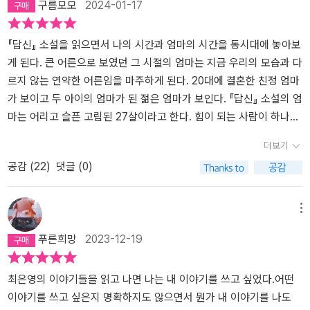
구름모모
2024-01-17
과 대학생이다. 영어로 된 에세이를 읽고 각자 에세이를 써 와 토론하
학원생(아주 희미한 빛으로도), 학보사 출신의 현직 여성 기자(몫),
로 그러한 우리의 모습일 것이다.
는 강의에 참가한 희원은 그 수업의 시간강사인 ‘그녀’를 마음에 들어
방송 pd 준비하다가 건설사 인턴 여직원(일년), 현재 교도소에 복역
한다. 수업의 내용과 그녀의 생각, 같은 지역에서 살았다는 동질감을
중인 이모 얼굴을 기억하지 못하는 여조카 (답신), 텃밭을 가꾼 삼촌
『답신』 소설을 읽으면서 나의 시간과 엄마의 시간을 동시대에 놓아보
좋아하고, 희원이 앞으로 가게 될 길의 선배로 여기며 그녀에게 의지
을 기억하는 여성 조카 (파종), 함께 산 나이 많은 이모를 기억하는 여
게 된다. 큰 어른으로 보였던 그 시절의 엄마는 지금 우리의 모습과 다
하게 된다. 하지만 그녀는 희원이 원하는 그 길에 대해 싸늘한 반응을
성 파일롯 (이모에게), 산업화 시기 봉건 잔재가 관통한 엄마 이야기
르지 않는 연약한 어른임을 마주하게 된다. 20대에 결혼한 친정 엄마
보인다. 대학원에 진학해 박사학위를 따고 시간강사로 출발해서 대학
(사라지는, 사라지지 않는) 여성들의 처지를 이야기하되, 과장되거나
가 보이고 두 아이의 엄마가 된 젊은 엄마가 보인다. 『답신』 소설의 엄
에 자리 잡는, 공부하는 인생이 비정규직으로, 날씬하지 못한 어린 여
복수를 말하지 않는다. 그 대신 그들의 삶을 구체적으로 복기한다. 그
마는 어리고 슬픈 고립된 27살이라고 한다. 힘이 되는 사람이 하나도
성으로 차별받았던 희원의 과거와 별반 다르지 않을 것이기 때문이
래서 소설이기보다는 보여주는 논픽션에 가깝다. 여성 입장에서 보
없는 어린 사람이라는 글귀에 나의 27살을 문득 떠올려보게 한다. 여
더보기
다. 희원은 과거와 현재, 현재와 미래에서 그녀의 길을 따라가지만 그
면, 내 이야기를 이렇게 하다니…나와 주변 이야기를 들어주는 느낌이
성의 삶을 다양하게 살펴보게 한다. ​​돌잔치에서 친척들의 말이 가진
공감 (
22
)
댓글 (0)
들은 계속 대척점에 서 있다. 그녀가 그렇게 벗어나고 싶었던 용산에
다. 책띠에 <더 진실하기를, 더 치열하기를, 더 용기 있기를> 소개되
적의에 전해진다. '아이 엄마 표정이 왜 저러냐 ... 그런 말을 아무렇지
지금 희원이 살고 있으며, 희원이 벗어나 다른 길로 가고 싶었던 그 길
어 있다. 누군가에게는 진실을, 또 누군가에게는 치열을, 그리고 누군
않게 하더라' (146쪽) '네 동생 왜 저렇게 살쪘는데. (시어머니 언니).
에 그녀가 있었으며, 결국은 자리 잡지 못하고 글이나 공부와 무관하
가에게는 용기를 말하고 있다. 7편의 소설에서 느껴보셔라. 소설 <몫
20살의 나는 사람들의 본격적인 악의에 대해 잘 몰랐지.' (147쪽) 사
메뉴
게 살아가는 그녀의 자리에 현재 희원이 분투하며 버티고 있다. 엇갈
>에서 보면, 3명과 1명 남자선배가 나온다. 배울 것이 많은 동기와 함
람들의 악의를 무심한 듯이 뾰족하게 핀셋으로 집어내는 글귀에 여러
푸른희망
2023-12-19
림과 짧은 인연 속에서의 그들의 대척은 끝까지 자신의 감정을 솔직
께한 집회에서 목적을 위해 수단을 가리지 않는 전단지(고 윤금이 사
번 멈추게 된다. <웰컴투 삼달리>드라마에 등장하는 마을 사람들의
하게 드러내지 못하는 소심한 희원에게는 아이러니하게도 등불과 같
건-시신공개)에 충격을 받는다. 과거나 현재나 극단주의를 배격하고
수군거림의 말들도 함께 떠올리게 된다. 가족이라는 공동체, 마을이
은 것이었다. 희원은 그녀라는 빛을 좇고 성장하고 있었다. 이 책의 표
자 하는 작가의 마음이 전해진다. 결국 일정한 거리를 유지할 수 밖에
라는 공동체이지만 어느 공동체도 두 팔을 벌리지 않는 말과 마음이
최은영의 이야기들을 읽고 나면 나는 내 이야기를 쓰고 싶었다.어떤
제작인 『아주 희미한 빛으로도』는 짧은 분량임에도 장편소설을 읽는
없는 관계는 거의 모든 소설에서 연락처를 교환하지 않는다. 고독은
고스란히 전해진다. 악의와 적의를 숨긴 채 뿌려지는 말의 힘을 보게
이야기를 쓰고 싶은지 명확하지도 않으면서 뭔가 내 이야기를 나도