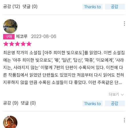
는 효녀의 의미에 생각하게 한다. 반항하지 않는 유순한 사춘기를 지
싶은 누군가를 만난다는 건 쉬운 일이 아니다. 어쩌면 불가능에 가깝
는 요구를 정확히 잡아내고, 여성들이 원하지 않는 상처를 받으면서
공감 (
12
)
댓글 (0)
대학교지 편집 부원이었던 희영은 기지촌 여성이나 가정 폭력에 대한
낸 날들의 공허를 함께 떠올려보게 하는 글귀도 만난다. '내가 반항 한
다. 내가 어떻게 살아야 할지 지금의 선택이 맞는지 어떤 모습으로 살
도 오히려 자신을 채근하는 모습을 드러내어 독자들이 직시하도록 한
글을 쓰고 싶어 한다. 희영은 당연히 그런 삶을 경험해보지 못했다. 대
번 하지 않고 유순하게 사춘기를 넘겼다면서 다시없을 효녀라고... 정
아야 할지 나도 모를 때누군가 내 앞에서 길을 만든 이가 있다는 건 큰
다.하지만 그녀는 보여줌에서 멈추지 않는다. 소설가는 억압받는 커
학생이고 심지어 좋은 구두도 신고 다닌다. 희영은 자신이 속하지 않
작 그 말을 들었을 때는 그저 공허하기만 했다.' (247쪽) 혹독한 사춘
행운이다.그런 누군가를 존경하고 사랑하지만 또 그만큼 실망하고 미
뮤니티의 다른 구성원들과의 연대행위, 결국은 공감과 유대와 사랑만
메뉴
은 계급의 문제를 사회적이면서도 공적인 자리로 끌어내어 해결책을
기 시절을 보낸 아이를 키우면서 힘들었지만 유순한 것만이 삶의 정
워할 수 있다.나를 이해하지 못하는 그에게 실망하고 나를 안쓰럽게
이 문제에 저항할 수 있음을 이야기한다. 그런 모습을 소설가는 자신
제코루
2023-08-06
제시하기 원한다. 희영은 입장이 다르고 그들과 같은 사람이 아니라
답이 아님을 알기에 이제는 웃으면서 철이 든 아이와 웃으면서 이야
보는 그에게 기대고 싶다.나를 따르는 누군가가 나같은 실수를 하지
의 소설에 담뿍 담아낸다. 그래서 나는 최은영 소설가가 좋다.
는 이유로 거절당한다. 직접 경험해보지 않은 사람은 그럴 자격이 없
기를 나누게 된다. 다시는 임신하면 안된다는 경고성 발언을 듣고도
않기를 바라는 마음도 있다.적어도 어른인 척 굴어야 하지 않을까 고
는 것일까? 가난을 경험하지 못한 사람이 가난한 사람을 위하고, 폭력
남편이 개의치 않았다고 설명된다. 이모와 엄마가 나누는 대화를 복
민하기도 하고 애쓰 모른 척 하기도 하지만 그래도 누군가 함께 길을
최은영 작가의 소설집 [아주 희미한 빛으로도]를 읽었다. 이번 소설집
을 당해본 적이 없는 사람이 폭력을 당한 사람을 이해하고, 차별받아
기하는 모습도 기억하게 한다. 이모를 향한 옅은 무시가 깔린 아빠의
걸어간다는 건 감사하다.누군가 내 앞에서 빛을 밝히고 있고 누군가
에는 ‘아주 희미한 빛으로도’, ‘몫’, ‘일년’, ‘답신’, ‘파종’, ‘이모에게’, ‘사라
본 적이 없는 여성이 페미니스트가 되는 것이 그렇게 오만하고 위선
모습과 일상생활 모습도 조목조목 놓치지 않게 한다. 짧은 소설들이
내 뒤에서 내 발밑을 비추면서 함께 온다는 경험은 사실 연대나 공동
지는, 사라지지 않는’ 이렇게 7편의 단편이 수록되어 있다. 이전에 다
적인가? 예수처럼 십자가에 못 박혀야만 사람의 죄를 대신하고 그들
지만 무엇도 가볍지가 않다. 묵직한 이야기와 삶을 통해서 웅크리지
체... 라는 단어와 다른 뭔가 조금 더 사적이지만 좀 더 끈끈하고 좀 더
른 작품집에서 읽었던 단편들도 있었지만 처음부터 다시 읽어도 전혀
을 사랑하는 것은 결코 아닐 것이다. 희영과 해진은 미군에게 살해당
않고 일어서서 걷게 해주는 소설들이다. 익숙함에 익숙해지는 답습을
안심이 되는 상황이다. “ 서운하다 하는 감정에는 폭력적인 데가 있
지루하지 않을 만큼 수록된 소설들이 다 좋았다. 이런 주옥같은 단편
한 어느 기지촌 여성의 오 주기 추모 집회에서 주한미군의 범죄를 성
거듭하지 않도록 소설을 통해서 우리 주변을 살피게 된다. ​
으니까 넌 내 뜻대로 반응해 라는 마음 서운함은 원망보다 옅고 미움
들을 쓰기 위해 얼마나 많은 노력을 기울였을지, 얼마나 긴 시간을 고
더보기
토하고 미국에 제대로 항의조차 하지 못하는 정권을 규탄하려 모인
보다 직접적이지는 않지만 그런 감정들과 아주 가까이 붙어 있다.” “
뇌하며 인간의 마음을 헤아리려 했을지 감히 상상조차 되지 않기에
공감 (
9
)
댓글 (0)
사람들이 외치는 구호에 경악한다. “범죄는 모국에서! 그러자 누군가
어느 누구도 자신에게 아프냐고 물어보지 않아서였을까 그래서 자기
페이지가 휘리릭 빨리 넘어갈수록 미안한 마음이 들었다. 이렇게 빨
조금 작은 소리로 따라 외쳤다. 강간은 미국에서!(p.70)” Fucking U
자신에게도 아프냐고 묻지 못한 것이었을까” ‘저는 다희씨를 좋아하
리 읽으면 안되는데, 한 문장마다 좀 더 주의를 기울이며 읽어야 하는
SA. ‘구호도 그렇지만 주변에서 옅게 퍼지던 웃음소리’도 충격적이다.
면서 다른 사람도 좋아하게 됐어요. 그건 아무것도 아닌게 아니예요“
데 주인공들의 마음이 못내 궁금해져서 한치도 머물지 못하고 페이지
메뉴
입장만 바뀌면 강간은 어디서나 가능하다는 생각과 여성 문제를 단지
누군가에게 기대한다는 건 늘 스스로 경계하는 일이면서도 그래도
를 넘기다 보면 이야기는 끝이 나 있었다. 한 편의 이야기들이 끝날 때