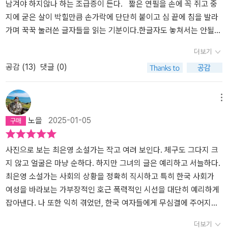
기분이 들었다. 여러 면에서 생각할 것이 많았다. 현역으로 대학에 입
현대인이 살아가는 마음인가? 여러편에 남성들이 나온다. 소설 <이
된다. '네가 항상 안전하기를. 너에게 맞는 행복을 누리기를'이라고 이
남겨야 하지않나 하는 조급증이 든다. 짧은 연필을 손에 꼭 쥐고 중
학한 나는 회계학을 전공했다. 희원처럼 성적에 맞춰 학과를 선택했
모에게>에서 나온 아빠, <편지>에 나온 형부, <사라지는, 사라지지
모가 조카에게 건네는 편지글을 여러 번 읽게 하는 소설이다.​『파종』
지에 굳은 살이 박힐만큼 손가락에 단단히 붙이고 심 끝에 침을 발라
기에 전공이 적성에 맞지 않았고 매번 허덕이며 공부를 따라가야 했
않는>에 나온 남성들을 생각이나 행위를 보면 분노가 일으킨다. 반면
소설에서는 자퇴하고자 하는 여고생이 등장한다. '쉬고 싶다고. 지쳤
가며 꾹꾹 눌러쓴 글자들을 읽는 기분이다.한글자도 놓쳐서는 안될
다. 우리 과(학과의 특성상)에는 여상을 졸업하고 바로 취업해 회사
<몫>에서 학보사 남자 선배의 모습에서 가식적인 모습도, 무엇보다
대요. 자기가 24시간 내내 돌아가는 컴퓨터 같다고. 잠시 전원을 꺼
것 같은 강박이 들고 하나라도 놓쳤다가는 전체를 놓칠 수도 있겠다
더보기
생활을 하다가 다시 대학에 온 언니들이 몇 명 있었다. 그들에게 회계
<텃밭>에는 마음이 따스한 삼촌도 나온다. 끝으로, 최은영 소설가와
두고 싶다고.' (184쪽) 엄마는 교사에게서 자신의 딸의 상태를 설명
는 긴장감이 든다.그리고 한편이 끝날 때 마다 몹시 힘들다.이미 고백
공감 (
13
)
댓글 (0)
원리는 가지고 노는 장난감이었고, 학점을 향한 집요하고도 억척스러
약 15년 정도 나이 차이가 나는데, 소설적 장소를 공유하는 재미 - 지
듣는다. '부모가 함부로 뱉는 말이 어린 자식에게 얼마나 파괴적으로
한 말일지 모르겠지만내가 언젠가 어느 순간 느꼈지만 뭐라고 표현해
움은 성실과 노력의 다른 말이었다. 그들이 대학에 다시 온 이유는 많
금은 사라진 홍보관 건물, 극회 옆 깡통-도 잃을 수 있다. 이 시대를
다가왔는지 아버지는 알았을까. 폭언으로 물들던 유년의 밤을 그녀는
야할지 언어를 찾지 못했던 그 마음이 그때 그 막막하고 화가 나기도
겠지만 아마 직장에서의 차별이 가장 컸을 것이다. 가끔씩 그들의 삶
살아가는 사람이라면, 최은영 소설을 읽는데 고개를 끄덕이거나 코끝
떠올렸다... 아버지 말은 내면의 목소리가 되어서 마흔이 넘은 지금까
했을 거고 또 부끄럽고 어딘가 도망가고 싶으면서도 절대 가면 안된
메뉴
이 궁금하다. 대학을 졸업하고 사회에 나간 그들에게 차별은 없어졌
이 찡하거나 눈물을 보일 것이다. 그 여운이 길다. 그렇게 텍스트는 살
지도 그녀를 따라다녔다.' (197쪽) 폭언이 마흔이 넘은 현재까지도 그
다는 마음으로 내가 내 다리를 붙잡고 있는 그런 막막한 마음들을 작
노을
2025-01-05
는지, 자신의 꿈을 향해 항상 더 가보고 싶었는지가. [그것이 어떤 문
아있다. 엽서가 한장 들어있다. ‘더 가보고 싶었다’ 그녀는 말했다. 이
녀를 괴롭히는 것을 알게 된다. 언행에 대해 이모와 대학시절 나눈 대
가는 기가 막히게 표현하고 있다. 다른 경험들이 같은 감정과 같은 고
장이든, 그녀는 내가 자신보다 나은 경험을 하기를, 자신이 겪었던 일
런 문구가 <아픔이 길이 되려면>의 저자 김승섭 교수의 서문에 나온
화가 있다. 이모의 성장 이야기를 통해서 친정 엄마를 알게 되었다. 따
통으로 모아질 때가 있다.당신의 경험과 나의 경험은 너무 다르고 그
을 겪지 않기를 바랐을 것이다. 그리고 그것이 그녀의 자존심이자 힘
다. 외롭고 두렵지만, 생각한 바를 묵묵히 걸어가는 이 시대의 청춘에
뜻한 말이 오가는 가정인지 살펴야 한다. 웃고 농담도 하면서 화목한
상황조차 관계없지만 서로가 같은 기분을 느끼는 순간을 경험한다.작
사진으로 보는 최은영 소설가는 작고 여려 보인다. 체구도 그다지 크
이었으리라는 생각도 한다. 자신의 조건을 탓하지 않고, 자신이 겪는
게 박수를 보낸다.
가정인지 살펴야 하는데 온전한 가정을 돌보지 않는 부모들도 상당히
중 인물의 경험은 나와 겹치는 부분은 많지 않다.그러나 그 찰라의 감
지 않고 얼굴은 마냥 순하다. 하지만 그녀의 글은 예리하고 서늘하다.
부당함을 인지하면서도 인정은 하지 않으려는 마음 같은 거 말이다.
많다는 것도 소설은 꼬집는다. <일타 스캔들>드라마에 등장한 가정
정은 묘하게 이해하고 있다. 그렇게 꾹꾹 눌러 쓴 6편의 이야기를 읽
최은영 소설가는 사회의 상황을 정확히 직시하고 특히 한국 사회가
그 마음이 그녀를 지켜 주었는지도 모른다. ‘아주 희미한 빛으로도’ -
이 떠오른다. 수평적 관계가 아닌 수직적인 가족 관계는 폭력이 짙게
고 짧게 몸살을 앓는다.긴 숨을 이제야 제대로 인식하고 내뱉는다. 읽
여성을 바라보는 가부장적인 호근 폭력적인 시선을 대단히 예리하게
p.41] 우리가 사회에 대한 비판을 하거나 글쓰기를 할 때, 소재와 내
흐르기 마련이다. 삼촌과의 인연으로 생긴 상처가 없어지지 않았으면
는 동안 내가 숨을 쉬지 않았다는 것 조차 인식하지 못하고 있었다.
잡아낸다. 나 또한 익히 겪었던, 한국 여자들에게 무심결에 주어지는
용의 범위를 어디까지 둘 것인지, 어떤 자격을 갖추어야 하는지에 대
좋겠다는 소리의 희망을 차분히 듣는 소설이다.『이모에게』 소설에서
아주 희미한 빛으로도 와 일년은 비슷한 결을 가진다. 세상에서 닮고
사회의 요구, 즉 자신의 욕구를 주장하지 말고 주어진 의무를 다하라
더보기
한 기준을 정하기는 어렵다. 『몫』은 그런 고민이 담겨 있는 소설이다.