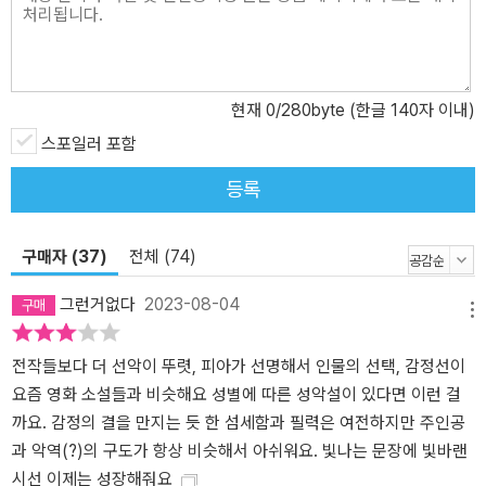
학상 최종심에 오른 「일 년」은 화자인 ‘지수’가 3년 차 사원이었을 때
계약직 인턴으로 입사한 동갑내기 ‘다희’와 함께 보낸 1년의 시간을
따라간다. 당시 지수는 풍력발전소 개소식을 앞두고 매일 공사 현장
에 나가 상황을 점검하는 일을 맡고 있었고, 다희는 중국어에 능통하
현재
0
/280byte (한글 140자 이내)
다는 이유로 지수의 어시스턴트로 근무를 시작한 참이었다. 정규직
스포일러 포함
사원과 계약직 인턴이라는 차이에도 불구하고 두 사람은 함께 카풀을
하며 공사장을 오가는 동안 어디서도 한 적 없는 진실된 대화를 나눈
등록
다. 그 대화를 통해서만 “제 모습을 드러내던 마음”(123쪽)이 있었지
만, 두 사람의 다른 처지는 예상치 못한 순간 관계에 균열을 내고 둘은
구매자 (37)
전체 (74)
서로에게 솔직해지지 못한 채 헤어지고 만다. 그러나 소설은 여기에
서 한 발 더 나아가 그로부터 8년이 지난 후 두 사람이 우연히 마주치
그런거없다
2023-08-04
는 상황을 마련해놓는다. 중요한 점은 이 짧은 마주침이 두 사람이 다
메뉴
시 관계를 시작하는 산뜻한 계기가 되는 게 아니라, 그 1년의 시간이
전작들보다 더 선악이 뚜렷, 피아가 선명해서 인물의 선택, 감정선이
서로에게 어떤 의미를 갖는지 솔직하게 돌아보는 시간으로 작용한다
요즘 영화 소설들과 비슷해요 성별에 따른 성악설이 있다면 이런 걸
는 것이다. 「아주 희미한 빛으로도」가 집중해 그리는 것도 그런 복잡
까요. 감정의 결을 만지는 듯 한 섬세함과 필력은 여전하지만 주인공
한 어긋남과 화해의 과정이다. 은행에서 일하다가 뒤늦게 대학교 영
과 악역(?)의 구도가 항상 비슷해서 아쉬워요. 빛나는 문장에 빛바랜
문과에 편입한 스물일곱 살의 ‘희원’은 “무채색 계열의 옷을 입고 한
시선 이제는 성장해줘요
국어 억양이 강한 영어로 또박또박 자기 생각을 말하는”(10쪽) 젊은