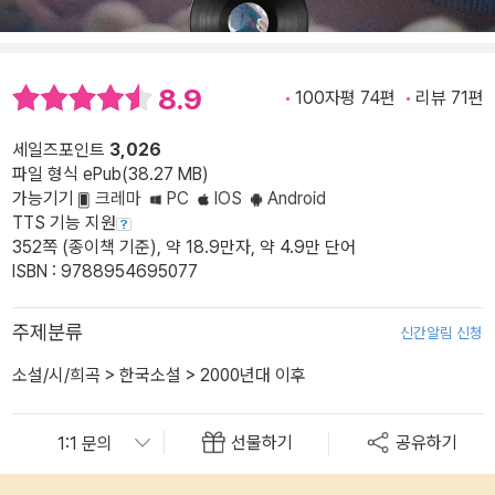
8.9
100자평 74편
리뷰 71편
세일즈포인트
3,026
파일 형식 ePub(38.27 MB)
가능기기
크레마
PC
IOS
Android
TTS 기능 지원
352쪽 (종이책 기준), 약 18.9만자, 약 4.9만 단어
ISBN : 9788954695077
주제분류
신간알림 신청
소설/시/희곡
>
한국소설
>
2000년대 이후
선물하기
공유하기