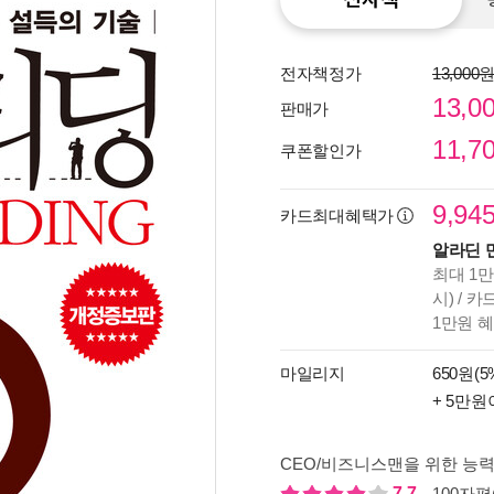
전자책정가
13,000
13,0
판매가
11,7
쿠폰할인가
9,94
카드최대혜택가
알라딘 
최대 1만
시) / 
1만원 
종이
미리
마일리지
650원(5
입니
+ 5만원
CEO/비즈니스맨을 위한 능력
7.7
100자평(