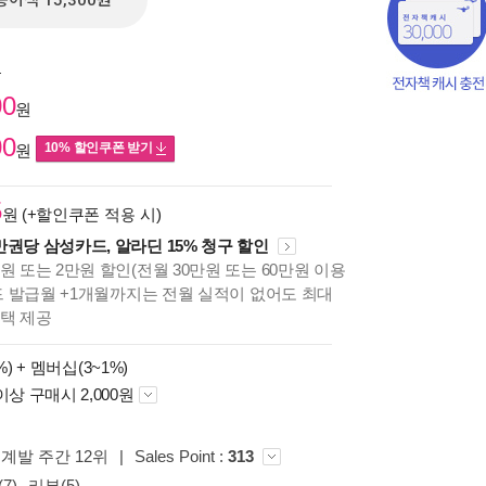
종이책 15,300원
원
00
원
00
10% 할인쿠폰 받기
원
5
원 (+할인쿠폰 적용 시)
만권당 삼성카드, 알라딘 15% 청구 할인
원 또는 2만원 할인(전월 30만원 또는 60만원 이용
카드 발급월 +1개월까지는 전월 실적이 없어도 최대
혜택 제공
책의
보기
%) +
멤버십(3~1%)
다.
이상 구매시 2,000원
계발 주간 12위
|
Sales Point :
313
7)
리뷰(5)