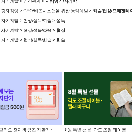
>
자기계발
>
인간관계
>
사람읽기/심리학
>
경제경영
>
CEO/비즈니스맨을 위한 능력계발
>
화술/협상/프레젠테
>
자기계발
>
협상/설득/화술
>
설득
>
자기계발
>
협상/설득/화술
>
협상
>
자기계발
>
협상/설득/화술
>
화술
골라요 전자책 굿즈 자판기 :
8월 특별 선물. 각도 조절 테이블 ·