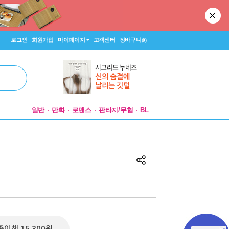
로그인
회원가입
마이페이지
고객센터
장바구니
(0)
일반
만화
로맨스
판타지/무협
BL