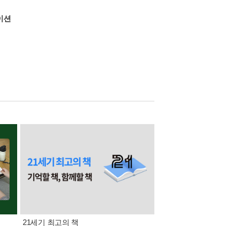
이션
21세기 최고의 책
삼성카드가 쏜다! 알라