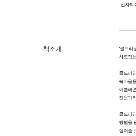
전자책 
책소개
‘콜드리딩
사로잡는
콜드리딩을
속마음을
이를테면 
전문가라 
콜드리딩
방법을 
심어줄 것