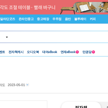
알라딘굿즈
온라인중고
중고매장
우주점
음반
블루레이
커피
벤트
전자책캐시
오디오북
대여eBook
연재eBook
만권당
N
N
라도
2023-05-01
전자책