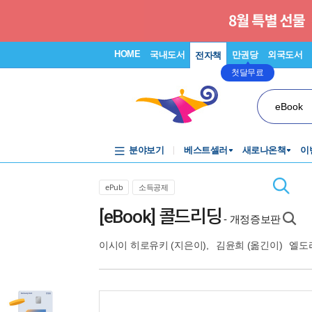
HOME
국내도서
만권당
외국도서
전자책
첫달무료
eBook
분야보기
베스트셀러
새로나온책
이
ePub
소득공제
[eBook] 콜드리딩
- 개정증보판
이시이 히로유키
(지은이),
김윤희
(옮긴이)
엘도