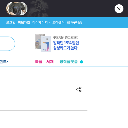
로그인
회원가입
마이페이지
고객센터
장바구니
(0)
투비컨티뉴드
펀드
북플
서재
창작플랫폼
투비컨티뉴드
원