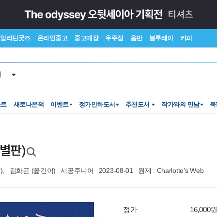
알라딘굿즈
온라인중고
중고매장
우주점
음반
블루레이
커피
서
스트
새로나온책
이벤트
정가인하도서
추천도서
작가와의 만남
북
특별판)
),
김화곤
(옮긴이)
시공주니어
2023-08-01
원제 : Charlotte's Web
정가
16,000