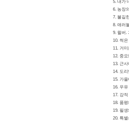
5. 내가
6. 농장
7. 불길
8. 애러
9. 윌버
10. 썩
11. 거
12. 중
13. 근
14. 도
15. 가
16. 우
17. 강
18. 품
19. 필
20. 특