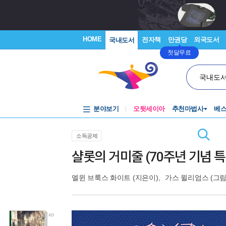
HOME
전자책
만권당
외국도서
국내도서
첫달무료
국내도
분야보기
오뒷세이아
추천마법사
베
소득공제
샬롯의 거미줄 (70주년 기념 
엘윈 브룩스 화이트
(지은이),
가스 윌리엄스
(그림