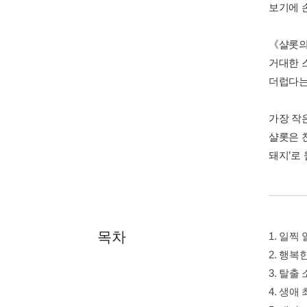
보기에 
《샬롯의
거대한 
더럽다는
가장 작
샬롯은 친
돼지’로
목차
1. 일
2. 행복
3. 탈출
4. 생애