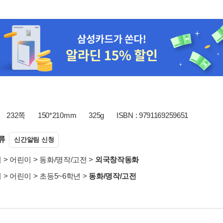
232쪽
150*210mm
325g
ISBN : 9791169259651
류
신간알림 신청
서
>
어린이
>
동화/명작/고전
>
외국창작동화
서
>
어린이
>
초등5~6학년
>
동화/명작/고전