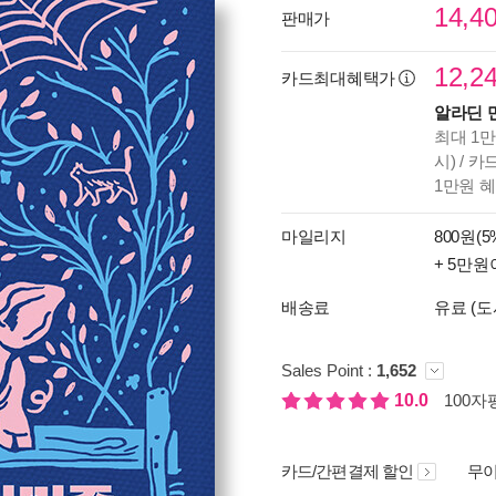
14,4
판매가
12,2
카드최대혜택가
알라딘 
최대 1만
시) / 
1만원 
마일리지
800원(5
+ 5만원
배송료
유료 (도
Sales Point :
1,652
10.0
100자평
카드/간편결제 할인
무이