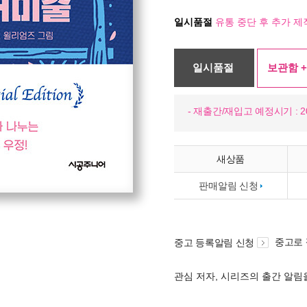
일시품절
유통 중단 후 추가 제
일시품절
보관함 +
- 재출간/재입고 예정시기 : 20
새상품
판매알림 신청
중고로
중고 등록알림 신청
관심 저자, 시리즈의 출간 알