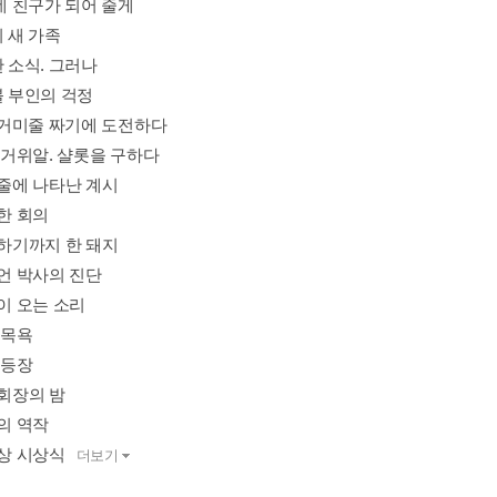
 네 친구가 되어 줄게
의 새 가족
한 소식. 그러나
블 부인의 걱정
. 거미줄 짜기에 도전하다
은 거위알. 샬롯을 구하다
미줄에 나타난 계시
요한 회의
사하기까지 한 돼지
리언 박사의 진단
을이 오는 소리
유 목욕
적 등장
평회장의 밤
생의 역작
별상 시상식
더보기