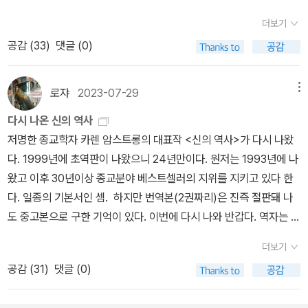
로 추천하고 있지만 약간은 꼼수 같아요.실제 작게는 두권부터 크게
필요가 없을 정도로 잔혹했다. 종교 전쟁과 마녀 사냥 뿐만 아니라 일
다. 로마 제국의 몰락은 아우구스티누스의 ‘원죄’에 관한 교리 형성에
가 있다. 다양한 시점에서 그 개념을 사용한 각 집단 사람들에게 항
는 17권의 세트(퇴마록 소장판) 책을 벽돌책이라고 부르면서 마케팅
상에서 벌어지는 편견과 갈등을 다룬 숱한 기록과 고민들은 여전히
더보기
지대한 영향을 끼쳤고, 그의 원죄 교리는 이후 서구인의 세계관에서
상 조금씩 다른 의미였기 때문이다. 어느 한 시대 한 집단에 의해 형성
을 진행하고 있는데 솔직히 이건 좀 억지 마케팅이란 생각이 들긴 합
난망한 문제다. 힌두교와 불교를 다루기는 하지만 저자는 주로 세 종
공감 (
33
)
댓글 (0)
핵심이 되었다. 아우구스티누스는 신이 아담의 죄 때문에 모든 인류
된 신 개념은 다른 시대 다른 사람들에게는 무의미할 수 있다. '나는신
니다 ㅋㅋㅋㅋ 개인적으로 긴 연휴기간 동안 벽돌책을 읽으라고 한다
교를 중심으로 논의를 이어간다. 종교와 과학의 충돌은 피할 수 없다.
에게 영원한 저주를 내렸다고 믿었다. _ 4장 기독교의 신, 236쪽 믿
을 믿는다'는 명제는 그 자체로는 아무런 객관적인 의미가 없고, 다
면 솔직히 교양서적은 좀 버겁고 장르 문학 두 작품 정도는 읽을 수 있
창조과학이라는 용어가 낯설지 않을 만큼 종교도 발전과 진화를 거듭
음을 향한 두 갈래의 길 이성의 신과 신비의 신 인간은 어떻게 신을 발
른 일반 명제들처럼 오직 특정 집단에 의해 선포될 때 그 맥락 안에서
로쟈
2023-07-29
메뉴
지 않을까 생각됩니다.한권은 과학소설이고 나머지 한권은 범죄 문제
한다. 나름의 설득력을 위한 노력은 종교 본래의 목적에서 벗어나기
견할 수 있는가? 암스트롱은 수천 년 종교의 역사에서 전통적으로 믿
어떤 의미를 띠게 된다. 따라서 ‘신‘이라는 말에는 변하지 않는 단 하
를 다룬 논 픽션인데 제 취향에 맞아서 만일 읽게 된다면 추석연휴에
도 하지만 대체로 현실적 삶을 위한 인간의 정신적 보호 장비로 애용
다시 나온 신의 역사
음을 향한 두 갈래의 길이 있었음을 보여준다. 하나는 고대 그리스 철
나의 개념이 담겨 있는 것이 아니라 서로 모순되고 심지어 상충하기
독파할 수 있을 것 같네요.알라디너 여러분들은 어떤 벽돌책을 독파
된다. 무엇을 믿는 어디를 바라보든 자유지만 신의 미래는 생각보다
저명한 종교학자 카렌 암스트롱의 대표작 <신의 역사>가 다시 나왔
학으로부터 이어진 합리주의 전통으로 이성을 통해 신의 뜻을 해석하
까지 하는 의미들이 총체적으로 포함되어 있다고 할 수 있다. - P24
하실수 있을지 궁금해 집니다.by caspi
밝아 보이지 않는다. 카렌 암스트롱은 이 책의 마지막 장에서 신의 미
다. 1999년에 초역판이 나왔으니 24년만이다. 원저는 1993년에 나
려는 방식이고, 다른 하나는 자기 내면을 탐구해 신성한 힘을 체험하
래를 신의 죽음과 인간의 해방으로만 설명하지 않는다. 틸리히의 ‘신
왔고 이후 30년이상 종교분야 베스트셀러의 지위를 지키고 있다 한
려는 신비주의적 전통이다. 이븐 시나(아비센나), 마이모니데스, 아퀴
위의 신’, 화이트헤드의 ‘위대한 동반자’ 개념을 논하지만 우리가 믿어
다. 일종의 기본서인 셈. 하지만 번역본(2권짜리)은 진즉 절판돼 나
나스, 데카르트는 신이 인간에게 내려준 선물 같은 ‘이성’을 통해 신
온 신에 대한 부정이나 새로운 신을 위한 희망이 아니다. 신의 존재 유
도 중고본으로 구한 기억이 있다. 이번에 다시 나와 반갑다. 역자는 같
존재를 합리적으로 증명하려 했다. 그러나 유대 신비주의 문헌인 《조
무를 증명하기 위한 노력은 헛되다. 어느 쪽이든 받아들일 ‘마음’의 자
은데, 서평을 일어보니 누락된 원문을 되살리고 오역은 교정했다 한
하르》와 《바히르》, 이슬람 신비주의 수피즘에서는 신에 관한 언어적
더보기
세가 다르기 때문이다. 이 책은 신과 종교에 대한 역사다. 지식과 정보
다. 제대로 읽어볼 수 있게 된 셈이다. 암스트롱의 저작은 다수 번역
표현은 언제나 불완전하다고 여겼으며, 비유와 상징이 가득한 신화를
공감 (
31
)
댓글 (0)
를 제공하지만 ‘태도’를 드러내지 않는다. 특정 지역과 민족의 문화와
돼 있고, 그 가운데 '신'을 주제로 한 책도 여럿 된다. 또다른 대표작 <
창조했다. 동방 기독교는 성서에 표현된 분명한 가르침 외에 신의 진
전통을 이해하기 위해 종교에 대한 앎은 반드시 필요하다. 타인을 이
축의 시대>도 이 참에 다시 손에 들어봐도 좋겠다...
리에 관해서는 ‘침묵’을 강조했다. 종교 경전에는 문자 그대로의 뜻 외