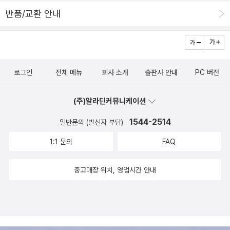
해하는 게 불가능하지만 말과 행동의 맥락과 근본적인 원인을 파악할
에 말로 표현하기 어려운 영적 의미가 담겨 있다. …… 실재를 인간의
반품/교환 안내
수 있다. 지금, 여기의 삶이 중요하든 내세와 죽음 이후의 영생에 목숨
언어로 묘사하려는 시도는 마치 베토벤의 후기 현악 사중주 가운데
을 걸든 아무도 그 선택을 가로막거나 방해할 수는 없다. 그러나 종교
한 곡을 구두로 설명하려는 것만큼이나 터무니없는 일이다. [카파도
의 사회, 정치적 기능이 우리에게 미치는 영향과 결과에서 자유로운
키아의 교부인 카이사레아의 주교] 바실리우스가 말했듯이, 규정하기
사람은 없다. 신을 믿든 믿지 않든, 종교가 있든 없든 ‘신의 역사’는
어려운 종교적 실재는 오직 전례의 상징적 표현 혹은 (그보다 적절한)
‘인류의 역사와 미래’를 고민하기 위해 피해 갈 수 없다. 인간은 공허
로그인
전체 메뉴
회사 소개
출판사 안내
PC 버전
침묵에 의해 제시될 수 있을 뿐이다. _ 4장 기독교의 신, 222쪽 동방
함과 황량함을 견딜 수 없기에 새로운 의미를 만들어 그 공백을 채울
기독교인들은 합리주의를 불신하게 되었는데, 개념과 논리를 초월하
것이다. 근본주의의 우상은 신을 대신할 수 없다. 미래를 위한 활기찬
(주)알라딘커뮤니케이션
는 신에 관한 논의의 도구로 합리주의가 적절하지 않다고 보았기 때
새 신앙을 창조하려면 신의 역사에서 교훈과 경고를 찾아내야 할 것
1544-2514
문이다. 형이상학은 세속 학문에는 유용할지 몰라도 신앙을 위태롭게
일반문의 (발신자 부담)
이다. - 680쪽
할 수 있었다. 철학은 인간 정신을 대변하는 한낱 장광설에 불과하며,
1:1 문의
FAQ
오로지 종교적 신비 체험으로만 이해될 수 있는 신에 대해 그저 침묵
을 지켜야 한다는 것이 그들의 생각이었다. _ 6장 철학자의 신, 362
중고매장 위치, 영업시간 안내
쪽 실패에서 태어난 기독교의 신승리에서 성장한 이슬람의 신 십자군
전쟁, 13~14세기 레콩키스타, 9·11 테러에 이르기까지 역사적으로
오랜 앙숙 관계인 기독교와 이슬람교는 사실 ‘아브라함의 종교’라는
같은 뿌리에서 갈라진 형제 종교이다. 두 종교는 어쩌다 ‘피로 물든’