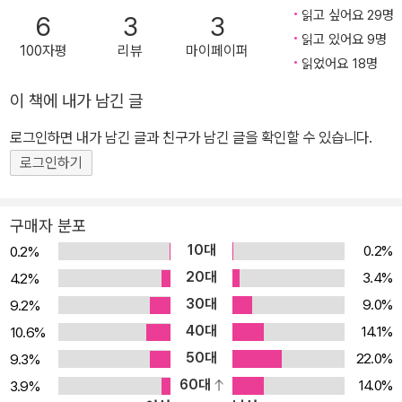
암스트롱은 이 책에서 세 유일신 종교인 유대교, 기독교, 이슬람교에
읽고 싶어요 29명
6
3
3
초점을 맞춰 인간이 ‘신’을 어떻게 사유하고 상상해 왔는지 탐구한다.
읽고 있어요 9명
100자평
리뷰
마이페이퍼
“인간은 왜 신을 찾는가”라는 근본적인 질문에서 시작해 고대 바빌로
읽었어요 18명
니아의 창조 신화에서부터 19세기 포이어바흐, 니체, 프로이트의 ‘무
이 책에 내가 남긴 글
신론’에 이르기까지 인류사를 뒤흔든 신에 관한 모든 혁명적인 사유
로그인하면 내가 남긴 글과 친구가 남긴 글을 확인할 수 있습니다.
를 조명한다. “인간은 언제나 자기 시대에 유용한 신을 창조해 왔다”
고대 그리스 철학부터 현대 이슬람 신비주의까지, 인류사를 수놓은
로그인하기
찬란한 사유의 향연! 카렌 암스트롱의 비교종교학 연구가 집대성된
작품인 《신의 역사》는 위대한 사상가, 철학자, 신학자 들이 고통과 불
구매자 분포
안의 시대 한복판에서 겪은 고뇌, 환희의 결정적 순간들을 생생하게
10대
0.2%
0.2%
그려낸다. 최초의 바빌로니아 신화는 신의 이름으로 인간이 이해할
20대
3.4%
4.2%
수 없던 신비롭고 경이로운 자연을 노래했다. 이사야와 예레미야, 붓
30대
9.0%
9.2%
다를 비롯한 탁월한 사상가들은 신과 영성을 통해 자비와 동정심, 사
40대
14.1%
10.6%
회 정의를 추구했고, 비슷한 시기에 플라톤과 아리스토텔레스는 이성
50대
22.0%
9.3%
적 사유를 통해 합리적 우주로서 신을 발견했다. 중세의 위대한 신비
60대
14.0%
3.9%
주의자들은 인간 내면을 탐사해 합리적 이해를 뛰어넘는 황홀한 환상