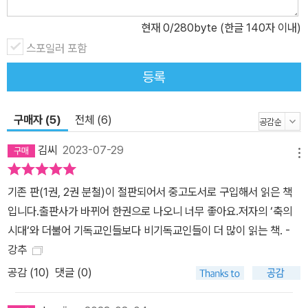
럽뿐 아니라 이슬람, 아시아 문화권에서도 꾸준히 사랑받으며 종교
현재
0
/280byte (한글 140자 이내)
분야의 최고 권위서로 손꼽히고 있다. 교양인에서 새롭게 선보이는
이번 한국어판은 처음부터 끝까지 철저한 원문 대조로 오역을 하나하
스포일러 포함
나 바로잡은 것은 말할 것도 없고, 기존 번역본에서 누락된 내용을 빠
등록
짐없이 되살리고 원문의 유려한 글맛을 최대한 살려 다시 옮긴 25년
만의 ‘전면개역판’이다. 이로써 독자들은 기존의 번역본과는 전혀 다
구매자 (5)
전체 (6)
른, 새로 탄생한 《신의 역사》 정본을 읽을 수 있게 됐다. 4천 년 신을
향한 인간 정신의 모험사 이 책은 총 11장으로 구성되어 있으며 시대
김씨
2023-07-29
메뉴
순으로 서술되어 있다. 1장에서 5장은 기원전 2000년경부터 기원후
8세기까지 메소포타미아, 로마, 레반트 지역에서 유대교, 기독교, 이
기존 판(1권, 2권 분철)이 절판되어서 중고도서로 구입해서 읽은 책
슬람교의 신이 탄생하던 순간들을 그린다. 성서와 쿠란, 탈무드의 핵
입니다.출판사가 바뀌어 한권으로 나오니 너무 좋아요.저자의 ‘축의
심을 꿰뚫어 가며 ‘아브라함의 종교’라는 같은 뿌리에서 얼마나 다른
시대‘와 더불어 기독교인들보다 비기독교인들이 더 많이 읽는 책. -
영성이 자라났는지 살피고, 플라톤과 아리스토텔레스의 고대 그리스
강추
합리주의 철학, 아우구스티누스의 교부 철학, 정체불명의 사상가 위-
공감 (
10
)
댓글 (0)
디오니우스의 신비주의에서 상상한 신의 의미를 담아낸다. 6장에서
8장은 9세기부터 16세기까지 중세를 지배한 이슬람 철학과 그에 깊