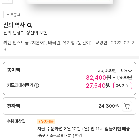
소득공제
신의 역사
신의 탄생과 정신의 모험
카렌 암스트롱
(지은이),
배국원
,
유지황
(옮긴이)
교양인
2023-07-2
3
종이책
36,000
원,
10%
32,400
원
+ 1,800원
27,540
원
카드최대혜택가
더보기
전자책
24,300
원
수령예상일
양탄자배송
지금 주문하면 8월 10일 (월) 밤 11시
잠들기전 배송
(중구 서소문로 89-31 )
변경