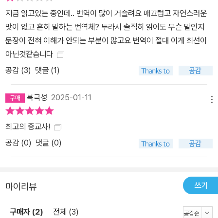
고통과 불행, 죽음의 문제를 해결하는 데 효과적이기에 신을 믿었다.
지금 읽고있는 중인데.. 번역이 많이 거슬려요 매끄럽고 자연스러운
바빌론의 유수에서부터 나치의 홀로코스트까지 유대인은 숱한 박해
맛이 없고 흔히 말하는 번역체? 투라서 솔직히 읽어도 무슨 말인지
와 추방, 절멸의 위기 속에서 자신들을 구원해줄 신을 끊임없이 상상
문장이 전혀 이해가 안되는 부분이 많고요 번역이 절대 이게 최선이
해 왔고, 기독교 교부들은 인간 예수를 신이라고 확신하며 새로운 ‘인
아닌것같습니다
격신’ 개념을 창조해 발전시켜 왔다. 무슬림은 이슬람 제국의 흥망성
공감 (
3
)
댓글 (1)
쇠와 굴욕적인 식민지 경험 속에서 언제나 자신들에게 힘이 되는 신
을 열망해 왔다. 이 책은 시대와 변화를 초월해 존재하는 형언할 수 없
북극성
2025-01-11
는 신의 실재 그 자체의 역사가 아니다. 아브라함 시대부터 오늘날에
메뉴
이르기까지 사람들이 신을 어떻게 인식해 왔는가의 역사이다. 인간의
최고의 종교사!
신 개념은 역사가 있다. 다양한 시점에서 그 개념을 사용한 각 집단 사
공감 (
0
)
댓글 (0)
람들에게 항상 조금씩 다른 의미였기 때문이다. …… ‘신’이라는 말에
는 변하지 않는 단 하나의 개념이 담겨 있는 것이 아니라 서로 모순되
고 심지어 상충하기까지 하는 의미들이 총체적으로 포함되어 있다고
할 수 있다. 만약 이러한 유연성이 없었더라면 신이라는 관념은 결코
쓰기
마이리뷰
인간의 위대한 생각 중 하나로 살아남을 수 없었을 것이다. _ 머리말,
24~25쪽 늘 그렇듯 새로운 신학이 성공하는 이유는 합리적으로 증
구매자 (2)
전체 (3)