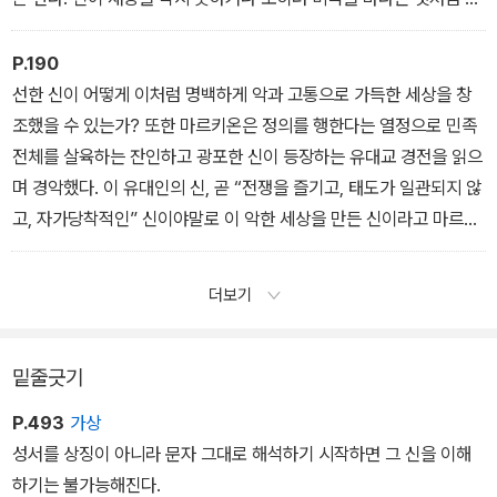
일 때, 신은 냉혹하고 잔인하게 보일 수 있다. 재난이 신의 뜻이라는
손쉬운 믿음은 근본적으로 용납할 수 없는 것까지 받아들이게 만들
P.190
수 있다. _ 7장 신비주의자의 신
선한 신이 어떻게 이처럼 명백하게 악과 고통으로 가득한 세상을 창
조했을 수 있는가? 또한 마르키온은 정의를 행한다는 열정으로 민족
전체를 살육하는 잔인하고 광포한 신이 등장하는 유대교 경전을 읽으
며 경악했다. 이 유대인의 신, 곧 “전쟁을 즐기고, 태도가 일관되지 않
고, 자가당착적인” 신이야말로 이 악한 세상을 만든 신이라고 마르키
온은 결론지었다. _ 3장 이방인을 위한 빛
더보기
밑줄긋기
P.493
가상
성서를 상징이 아니라 문자 그대로 해석하기 시작하면 그 신을 이해
하기는 불가능해진다.