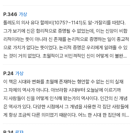
P.346
가상
톨레도의 의사 유다 할레비(1075?~1141)도 알-가잘리를 따랐다.
그가 보기에 신은 합리적으로 증명될 수 없었는데, 이는 신앙이 비합
리적이라는 뜻이 아니라 신 존재를 논리적으로 증명하는 일이 종교적
으로 가치가 없다는 뜻이었다. 논리적 증명은 우리에게 알려줄 수 있
는 것이 거의 없었다. 초월적이고 비인격적인 신이 어떻게 이 불완전
한 물질세계를 창조할 수 있는지, 어떤 의미있는 방식으로 이 세상과
관계를 맺고 있는지 합리적으로 규명할 수 있는 방법이 없었다.
P.24
가상
이 책은 시대와 변화를 초월해 존재하는 형언할 수 없는 신의 실재
그 자체의 역사가 아니다. 아브라함 시대부터 오늘날에 이르기까
지 사람들이 신을 어떻게 인식해 왔는가의 역사이다. 인간의 신 개념
은 역사가 있다. 다양한 시점에서 그 개념을 사용한 각 집단 사람들에
게 항상 조금씩 다른 의미였기 때문이다. 어느 한 시대 한 집단에 의
해 형성된 신 개념은 다른 시대 다른 사람들에게는 무의미할 수 있
다. ˝나는신을 믿는다˝는 명제는 그 자체로는 아무런 객관적인 의미
P.24
로쟈