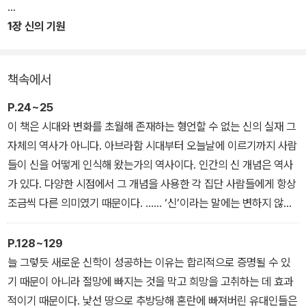
세계적인 종교학자 카렌 암스트롱의 대표작 《신의 역사》는 출간 이후
1장 신의 기원
30년 동안 종교 분야의 베스트셀러로 군림해 온 명실상부한 우리 시
대의 고전이다. 암스트롱은 이 책에서 세 유일신 종교인 유대교, 기독
책속에서
교, 이슬람교에 초점을 맞춰 인간이 ‘신’을 어떻게 사유하고 상상해 왔
는지 탐구한다. “인간은 왜 신을 찾는가”라는 근본적인 질문에서 시
P.24~25
작해 고대 바빌로니아의 창조 신화에서부터 19세기 포이어바흐, 니
이 책은 시대와 변화를 초월해 존재하는 형언할 수 없는 신의 실재 그
체, 프로이트의 ‘무신론’에 이르기까지 인류사를 뒤흔든 신에 관한 모
자체의 역사가 아니다. 아브라함 시대부터 오늘날에 이르기까지 사람
든 혁명적인 사유를 조명한다.
들이 신을 어떻게 인식해 왔는가의 역사이다. 인간의 신 개념은 역사
가 있다. 다양한 시점에서 그 개념을 사용한 각 집단 사람들에게 항상
조금씩 다른 의미였기 때문이다. …… ‘신’이라는 말에는 변하지 않는
단 하나의 개념이 담겨 있는 것이 아니라 서로 모순되고 심지어 상충
하기까지 하는 의미들이 총체적으로 포함되어 있다고 할 수 있다. 만
P.128~129
약 이러한 유연성이 없었더라면 신이라는 관념은 결코 인간의 위대한
늘 그렇듯 새로운 신학이 성공하는 이유는 합리적으로 증명될 수 있
생각 중 하나로 살아남을 수 없었을 것이다. _ 머리말
기 때문이 아니라 절망에 빠지는 것을 막고 희망을 고취하는 데 효과
적이기 때문이다. 낯선 땅으로 추방당해 혼란에 빠져버린 유대인들은