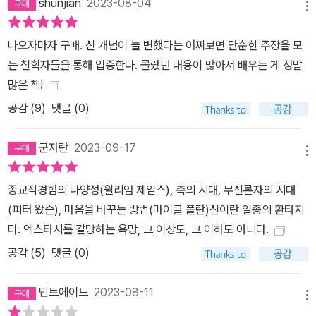
shunjian
2023-08-04
은 영향을 받은 서방의 스콜라 철학, 유대교와 이슬람교에서 최고조
메뉴
에 이른 신비주의와 15~16세기 루터와 칼뱅의 종교개혁 사상을 다
나오자마자 구매. 신 개념이 늘 변했다는 어찌보면 단순한 주장을 모
룬다. 특히 당시 유럽을 평정한 이슬람 세계가 고대 그리스-로마 문명
든 철학자들을 통해 입증한다. 몰랐던 내용이 많아서 배우는 게 정말
의 진정한 계승자로서 과학, 의학, 수학, 문학, 철학에서 꽃을 피웠으
많은 책!
며, 그 흐름이 라틴 세계의 지식인들에게 이어져 토마스 아퀴나스의
공감 (
9
)
댓글 (0)
신학이 탄생했고 결과적으로 유럽 르네상스의 기원이 되었음을 명쾌
하게 보여준다. 마지막으로 9장부터 11장에서는 17~18세기 계몽주
군자란
2023-09-17
의와 낭만주의 신학, 19세기에 등장하기 시작한 무신론을 비판적으
메뉴
로 고찰한다. 파스칼과 데카르트, 스피노자, 헤겔, 니체, 프로이트 등
위대한 철학자들이 새로운 시대정신 속에 이룩한 종교와 영성에 관한
종교적경험의 다양성(윌리엄 제임스), 축의 시대, 무신론자의 시대
사유를 검토하며 오늘날 우리에게 필요한 신은 어떤 모습일지 질문한
(피터 왔슨), 마음을 바꾸는 방법(마이클 폴란)신이란 일종의 환타지
다. 본문 내용 “인간은 한 번도 동일한 신을 믿은 적이 없다” 시대의
다. 엑스타시를 갈망하는 욕망, 그 이상도, 그 이하도 아니다.
필요에 따라 변화해 온 신의 의미 카렌 암스트롱은 이 책에서 신을 찾
공감 (
5
)
댓글 (0)
아온 인류의 오랜 역사를 되돌아보며 “인간은 언제나 자기 시대에 유
용한 신을 창조해 왔다”고 선언한다. 인간은 신이 논리적으로나 과학
민트에이드
2023-08-11
메뉴
적으로 타당해서 받아들인 것이 아니라 도저히 이해할 수 없는 삶의