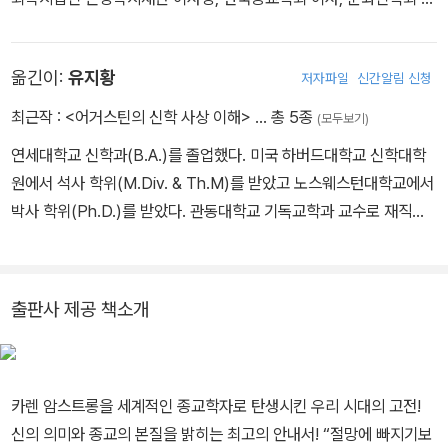
고, 2017년에는 에스파냐의 노벨상으로 불리는 ‘아스투리아스 공주
사, 아세아 침례교신학대학원 협의회(ABGTS) 상임이사, 한국침례
상’을 받았다.
신학대학 총장 등을 역임했다. 지은 책으로는 《현대종교철학의 프리
옮긴이:
유지황
저자파일
신간알림 신청
즘》 《현대 종교철학의 이해》 《Homo Fidei》 등이 있고, 옮긴 책으로
는 《신의 역사》 《현대 종교학 담론》 《가톨릭의 역사》 등이 있다.
최근작 :
<어거스틴의 신학 사상 이해>
… 총 5종
(모두보기)
연세대학교 신학과(B.A.)를 졸업했다. 미국 하버드대학교 신학대학
원에서 석사 학위(M.Div. & Th.M)를 받았고 노스웨스턴대학교에서
박사 학위(Ph.D.)를 받았다. 관동대학교 기독교학과 교수로 재직하
다 퇴직 후 현재는 목회 활동을 하고 있다. 지은 책으로는 《어거스틴
의 신학 사상 이해》, 옮긴 책으로는 《신의 역사》 《영성 음악 여성》 등
이 있다.
출판사 제공 책소개
카렌 암스트롱을 세계적인 종교학자로 탄생시킨 우리 시대의 고전!
신의 의미와 종교의 본질을 밝히는 최고의 안내서! “절망에 빠지기보