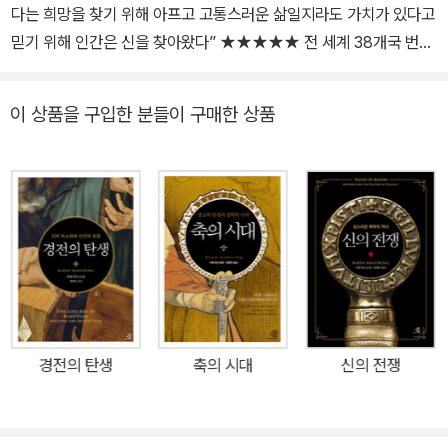
다는 희망을 찾기 위해 아프고 고통스러운 삶일지라도 가치가 있다고
믿기 위해 인간은 신을 찾아왔다” ★★★★★ 전 세계 38개국 번역
출간! ★★★★★ 뉴욕타임스 베스트셀러, 출간 이후 30년간 아마
존 종교 분야 베스트셀러! “인간은 자기가 누구인지 깨닫자마자 신을
이 상품을 구입한 분들이 구매한 상품
찾고 숭배하기 시작했다” 인간의 정신은 왜 그토록 신에게로 향하는
가? 인류의 역사는 ‘신’을 빼놓고는 이야기할 수 없다. “신 안에서 안
식을 얻기 전까지 모든 영혼은 불안하다”는 아우구스티누스의 고백
이나 “신이 존재한다면 인간은 아무것도 아니다”라는 사르트르의 선
언은 인간의 삶에서 신이 차지하는 위상을 단적으로 보여준다. 신은
고통스러운 삶 한가운데서 위안과 위로를 주는 존재였고, 억압적 관
념에 인간을 묶어놓고 자유와 해방을 가로막는 존재이기도 했다. 인
간의 정신은 왜 신에게로 향하는 걸까? 기원전 2000년경부터 현재
까지 4천 년간 수많은 문명과 나라가 소멸하고 태어나는 격렬한 역사
경전의 탄생
축의 시대
신의 전쟁
의 진동 속에서 신의 의미는 어떻게 변화해 왔을까? 세계적인 종교학
자 카렌 암스트롱의 대표작 《신의 역사》는 출간 이후 30년 동안 종교
분야의 베스트셀러로 군림해 온 명실상부한 우리 시대의 고전이다.