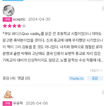
명될 수 있기 때문이 아니라 절망에 빠지는 것을 막고 희망을 고취하
는 데 효과적이기 때문이다. 낯선 땅으로 추방당해 혼란에 빠져버린
메뉴
유대인들은 야훼 숭배의 단절성을 더는 이질적이고 불편하게 여기지
sceptic
2024-04-30
않았다. 이는 그들이 처한 상황을 분명하게 말해주는 것이었다. _ 2장
유일신의 탄생, 128~129쪽 “인격신은 결코 종교의 이상이 될 수 없
『쿠오 바디스Quo vadis』를 읽은 건 초등학교 시절이었으니 아마도
다” 인격신을 넘어 초월의 신으로 암스트롱에 따르면 신이 인간처럼
문고판 축약본이었을 것이다. 신과 종교에 대해 무지했던 시기였으니
보고 듣고, 창조하고 파괴한다는 ‘인격신’에 관한 믿음은 유대교, 기독
이 책이 그리 감동을 준 것도 아니었다. 사치와 향략으로 점철된 로마
교, 이슬람교에서 모두 공통적으로 발견된다. 인간을 닮은 신에 관한
문명과 숱한 박해와 고난에도 결국 인류의 보편적 종교로 자리 잡은
상상은 세 종교가 대중 속으로 파고들어 영향력을 확장할 수 있었던
기독교의 대비가 인상적이지도 않았고, 노벨 문학상 수상 작품에 대
결정적 이유이며, 14~16세기 르네상스 시대에 서구가 인본주의 가
한 아우라가 영향을 미쳤을 리도 없다. 계몽사판 세계문학 전집 100
치를 받아들이게 된 토대이기도 했다. 그러나 역사상 위대한 사상가
더보기
권 중 하나로만 기억한다. 소설의 영향은 아니었겠으나 크리스마스
들은 언제나 신이 인간의 행위를 정당화하는 도구이자 욕구와 두려움
공감 (
4
)
댓글 (0)
즈음에 친구를 따라 교회에 가서 초코파이를 받아먹은 게 종교 경험
의 투영이 될 것을 경계해 왔다. 그들은 이러한 위험성에 인격신이 대
의 전부다. 풍광 좋은 절에 들러 문화재를 둘러보는 건 헤르만 헤세의
단히 취약하다는 것을 끊임없이 의식했기에 인간의 한계를 넘어서는
『싯다르타』에 감동받았기 때문이 아니다. 엊그제 겨울 산, 돌계단을
메뉴
‘초월의 신’을 추구했다. ‘초월의 신’은 인간이 지닌 편견과 아집을 극
디뎌 개심사에 다녀왔다고 마음이 열리거나 번뇌가 씻기지도 않는다.
복할 수 있는 원동력이 되었고, 동정심과 자비를 불러일으키는 마르
우유적
2026-04-06