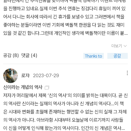
알라딘에서 긴 추석연휴를 맞이하여 벽돌책 정복하기 이벤트 마케팅
삼위일체의 해석 문제 등 유대교와 기독교 이슬람의 뿌리와 차이를
러운 행동을 요구하는 신과 종교적 갈등과 폭력의 단초가 되는 신이
을 진행하고 있네요.실제 이번 추석 연휴는 징검다리 휴일이 끼어 있
확인하는 동안 인류가 걸어온 종교의 역사를 정리할 수 있다. 계몽주
어떻게 같을 수 있을까? 암스트롱은 삶에 만연한 고통과 불행의 문제
어서 다니는 회사에 따라서 긴 휴가를 보낼수 있고 그러면에서 책을
의 시대 인간 이성은 과학의 발전으로 인해 합리주의 탄생의 바탕을
는 언제나 종교의 중요한 주제였다고 강조하며, ‘악’을 이해하려는 뛰
좋아하는 분들이라면 이번 기회에 벽돌책 한권을 다 읽는 것도 재미
이룬다. 논리적 설명이 불가능하거나 합리적 근거가 불가능한 신이
어난 사유들에 주목한다. 아우구스티누스는 신이 최초의 인간인 아담
있을 것 같긴 합니다.그런데 개인적인 생각에 벽돌책이란 이름이 붙
지배하는 세계에 균열이 발생하는 건 자연스러운 문명발달의 과정이
의 죄(원죄) 때문에 모든 인류에게 영원한 저주를 내렸고, 이로 인해
을 정도라고 한다면 최소 책이 천페이지는 되야 한단 생각이 드는데
다. 신이 설 자리가 좁아지기도 전 성급하게 신의 죽음을 외친 사람들
인간은 늘 악의 수렁 속에서 신음할 수밖에 없다고 믿었다. 기독교 내
더보기
실제 알라딘에서 추천하는 책들은 이런 책이 좀 드문것 같습니다.알
이 많다. 시대를 앞선 자들의 삶은 괴로웠고 용기 있는 발언은 종교 재
에서 수많은 추종자를 거느린 마르키온은 선한 신과 악한 신을 통합
공감 (
8
)
댓글 (4)
라딘에서 추천한 교양충전 벽돌책 같은 경우에도 벽돌책이라고 하지
판에 회부되어 실존적 죽음을 맞이했다. 그들의 발언 내용이나 철학
하는 길을 포기하고 두 신을 철저히 분리하는 이원론을 주장했다. 유
만 ~보통은 7~8백페이지 정도의 책들인데 사실 교양서적에서 이 정
적 사유가 여전히 많은 사람들에게 영향을 미치고 있으나 종교가 사
대 신비주의자들은 독특하게도 ‘악’의 탄생 신화를 통해 인간의 불안
도 두께면 솔직히 좀 두껍긴 합니다.하지만 개인적으로 정말 벽돌 두
라지거나 신이 죽었다는 사실을 인정하는 사람은 그리 많아 보이지
로쟈
2023-07-29
메뉴
한 심리 상태를 사유하고자 했다. 선한 신이 어떻게 이처럼 명백하게
께의 베개대용의 책들은 얼마 없는것 같아서 좀 아쉽긴 하네요.알라
않는다. 기독교, 이슬람 모두 유일신, 즉 우상 숭배 금지로부터 모든
악과 고통으로 가득한 세상을 창조했을 수 있는가? 또한 마르키온은
신이라는 개념의 역사
딘 추천 책중에 개인적인 생각에 이 정도(천페이지 내외의 책들임)는
갈등이 배태되었다. 아랍 민족의 문화적 전통을 부정하는 쿠란의 급
정의를 행한다는 열정으로 민족 전체를 살육하는 잔인하고 광포한 신
저자가 머리말에서 제목 ‘신의 역사‘의 의미를 밝히는 대목이다. 곧 신
되어야 알라딘에서 말하는 벽돌책이 정의에 부합하지 않을까 싶어요.
진적 구절로부터 피비린내 나는 전쟁과 살육이 시작되었다. 이슬람은
이 등장하는 유대교 경전을 읽으며 경악했다. 이 유대인의 신, 곧 “전
의 역사란 신이라는 실재의 역사가 아니라 신 개념의 역사다...이 책
사실 교양서적으로 천페이지에 육박하는 단행본은 솔직히 긴 연휴기
삼위일체와 성육신 교리조차 부정하는 극단적 유일성의 개념에 집착
쟁을 즐기고, 태도가 일관되지 않고, 자가당착적인” 신이야말로 이 악
은 시대와 변화를 초월해 존재하는 형언할 수 없는 신의 실재 그 자체
간이라도 다 읽는다는 것은 좀 버겁단 생각이 듭니다.그래선지 알라
한다. 그럼에도 불구하고 이슬람 제국에서 완전한 종교적 자유가 가
한 세상을 만든 신이라고 마르키온은 결론지었다. _ 3장 이방인을 위
의 역사가 아니다. 아브라함 시대부터 오늘날에 이르기까지 사람들
딘에서는 시간순삭 벽돌책이라고 또 추천을 하는데 이건 소설책 위주
능했다. 종교적 배타성으로 인한 인류 역사의 고통과 눈물은 열거할
한 빛, 190쪽 아우구스티누스의 후기 저작에도 깊은 슬픔이 가득했
이 신을 어떻게 인식해 왔는가의 역사이다. 인간의 신 개념은 역사