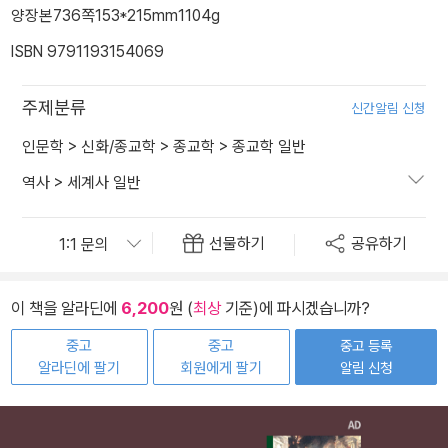
양장본
736쪽
153*215mm
1104g
ISBN 9791193154069
주제분류
신간알림 신청
인문학
>
신화/종교학
>
종교학
>
종교학 일반
역사
>
세계사 일반
선물하기
공유하기
이 책을 알라딘에
6,200
원 (
최상
기준)에 파시겠습니까?
중고
중고
중고 등록
알라딘에 팔기
회원에게 팔기
알림 신청