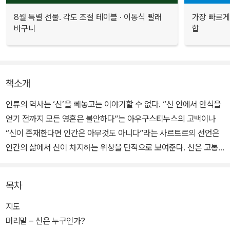
8월 특별 선물. 각도 조절 테이블 · 이동식 빨래
가장 빠르게
바구니
합
책소개
인류의 역사는 ‘신’을 빼놓고는 이야기할 수 없다. “신 안에서 안식을
얻기 전까지 모든 영혼은 불안하다”는 아우구스티누스의 고백이나
“신이 존재한다면 인간은 아무것도 아니다”라는 사르트르의 선언은
인간의 삶에서 신이 차지하는 위상을 단적으로 보여준다. 신은 고통
스러운 삶 한가운데서 위안과 위로를 주는 존재였고, 억압적 관념에
인간을 묶어놓고 자유와 해방을 가로막는 존재이기도 했다. 인간의
목차
정신은 왜 신에게로 향하는 걸까? 기원전 2000년경부터 현재까지
4천 년간 수많은 문명과 나라가 소멸하고 태어나는 격렬한 역사의 진
지도
동 속에서 신의 의미는 어떻게 변화해 왔을까?
머리말 – 신은 누구인가?