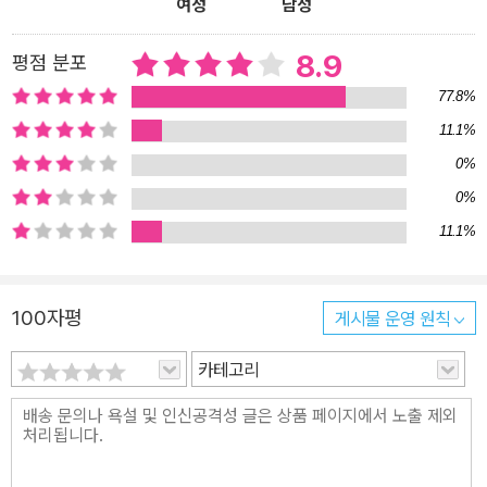
여성
남성
을 체험했다. 근대 이후 과학 문명 시대에 이르러 데카르트, 칸트, 뉴
턴은 “신은 세상일에 관여하지 않는다”고 단언했지만, 파스칼과 블레
8.9
평점 분포
이크는 인간 세계와 동떨어진 초연한 신은 결코 우리에게 위안과 위
77.8%
로를 줄 수 없다고 믿었다. “자연의 모든 것이 신”이라고 생각한 스피
11.1%
노자, “신은 곧 세계의 정신”이라고 여긴 헤겔, “신은 죽었다”고 선언
0%
한 니체까지 창조적 사유의 정수가 한데 모인 이 놀랍도록 지적인 책
은 ‘목적 상실의 시대’로 불리는 오늘날, 삶의 의미와 종교의 역할을
0%
질문하는 모든 이들에게 감동 어린 인식의 기쁨을 선사할 것이다. 카
11.1%
렌 암스트롱의 지적 탐구의 원천,본문의 누락된 내용을 빠짐없이 되
살린 ‘전면개역판’! “종교 분야에서 최고로 지적인 해설자”(알랭 드
100자평
게시물 운영 원칙
보통), “가장 명쾌하고 폭넓은 식견을 지닌 저명한 종교 역사가”(〈워
싱턴포스트〉), “이슬람에 관해 지극히 객관적인 이해를 전달하는 연
카테고리
구자”(후안 캄포, 《이슬람 백과사전》 저자) 카렌 암스트롱의 지적 탐
구의 원천이자 그의 핵심 사상을 담은 대표작 《신의 역사》가 교양인
에서 출간된다. 종교와 영성에 관한 가장 심오하고도 탁월한 통찰이
담긴 《신의 역사》는 1993년 초판이 출간된 이후 30년간 미국과 유