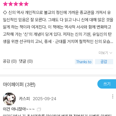
종교에 대한 관심과 신에 대한 믿음은 별개의 문제다. 『왜 종교는 과
지 않는 샘이 되었다. 인격체인 신 그리고 인류 역사에 적극적으로 개
학이 되려 하는가』, 『예수는 신화다』 등의 책을 보는 동안에도 해결되
입하는 신은 비판의 대상이 될 수 있다. 이 같은 ‘신’을 터무니없는 폭
◇ 신의 역사 개인적으로 불교의 정신에 가까운 종교관을 가져서 유
지 않았던 질문 중의 하나가 ‘유일신’에 대한 그들의 공고한 믿음이었
군이나 심판자로 만들거나 인간의 기대를 충족하는 존재로 만들기란
일신적인 믿음은 잘 모른다. 그래도 다 읽고 나니 신에 대해 많은 것을
고, 유대교와 이슬람과 기독교에서 믿는 하나님의 일치 여부 혹은 배
너무도 쉬운 일이다. 우리는 각자 개인적인 견해에 따라 ‘신’을 토리당
알게 하는 책이라 여겨진다. 이 책에는 역사적 서사와 함께 변화하고
타적 태도의 근원이 궁금했을 따름이다. 신의 존재 여부와 종교적 도
원이나 사회주의자, 인종차별주의자, 혁명가로 만들 수 있다. _ 5장
고착해 가는 ‘신‘의 개념이 담겨 있다. 저자는 신의 기원, 유일신의 탄
그마는 한 인간 혹은 인류 전체의 역사를 뒤흔든다. 여전히. 극단주의
이슬람의 신, 302쪽 인격신은 심각한 골칫거리가 될 수도 있다. 인격
생을 위한 선구자의 고뇌, 중세ㆍ근대를 거치며 철학적인 신의 모습
테러와 종교 전쟁을 일일이 나열할 필요도 없다. 숱한 사이비 논쟁이
신이 그저 우리 자신을 형상화한 우상, 곧 인간의 한정된 욕구와 두려
그리고 신의 죽음과 미래를 역설했는데 그러한 신의 역사에서 과연
나 다양한 분파를 들여다보고 싶은 생각은 없지만 때때로 그 열정과
더보기
움과 욕망의 투영일 수 있기 때문이다. 우리는 신이 우리가 사랑하는
‘신‘이라는 것이 현대인에게 어떤 새로운 의미를 줄 것인가 생각하게
공고한 신뢰가 어디에서 시작됐는지, 그러한 삶은 그렇지 않은 삶과
공감 (
0
)
댓글 (0)
것을 사랑하고 우리가 미워하는 것을 미워하며, 편견을 부정하기보다
한다.- 중요한 문제는 ‘신이 존재하는가 아닌가, 인간이 참으로 신을
어떻게 다른지 궁금하다면 카렌 암스트롱이 작은 실마리를 제공한다.
용인한다고 추정하곤 한다. 신이 재앙을 막지 못하거나 오히려 비극
믿는가 아닌가‘가 아니라 신 개념이 없을 때 빚어지는 인간 삶의 의미
첨부된 지도를 따라가며 신의 기원과 유일신의 탄생 과정을 시작으로
을 바라는 것처럼 보일 때, 신은 냉혹하고 잔인하게 보일 수 있다. 재
와 진리와 도덕의 결여였다. - 막스 호르크하이머 부족하여 아직은 흐
기독교, 이슬람의 신 뿐만 아니라 철학자, 신비주의자, 종교개혁가의
난이 신의 뜻이라는 손쉬운 믿음은 근본적으로 용납할 수 없는 것까
쓰기
마이페이퍼 (3편)
릿한 정도에 그치지만 과학적인 해석, 합리적인 생각만이 정당성을
신은 어떻게 다른지 설명하는 카렌 암스트롱의 목소리는 차분하다.
지 받아들이게 만들 수 있다. _ 7장 신비주의자의 신, 376쪽 세상의
가지는 것이 아니구나 느낀다.
하나의 관점으로 신을 해석하거나 분석하는 대신 객관적 사실과 역사
악은 어떻게 설명할 수 있는가? 선한 신과 전쟁의 신 전지전능한 신
카스피
2025-09-24
메뉴
적 과정을 살피는 데 그쳐 객관적 거리두기에 성공한 듯하다. 아주 먼
이 모든 것을 창조하고 주관한다면 이 세상에 악은 왜 있는 것일까?
이건 아니쟎아~~~
옛날, 수천 년 전의 기록을 검토하고 예수와 무함마드를 대하는 태도
신이 악의 창조자라면 선하다 말할 수 있을까? 인간에게 선하고 너그