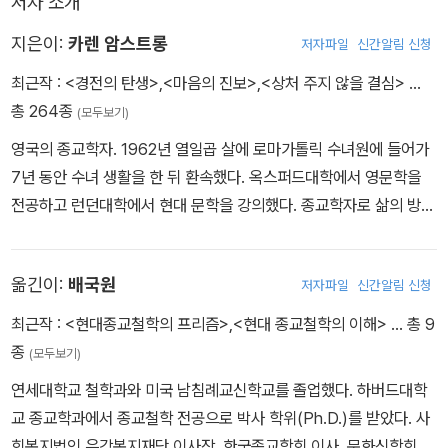
저자 소개
지은이:
카렌 암스트롱
저자파일
신간알림 신청
최근작 :
<경전의 탄생>
,
<마음의 진보>
,
<상처 주지 않을 결심>
…
총 264종
(모두보기)
영국의 종교학자. 1962년 열일곱 살에 로마가톨릭 수녀원에 들어가
7년 동안 수녀 생활을 한 뒤 환속했다. 옥스퍼드대학에서 영문학을
전공하고 런던대학에서 현대 문학을 강의했다. 종교학자로 삶의 방향
을 바꿔 《신의 역사》 《축의 시대》 《신의 전쟁》 《무함마드》 같은 논쟁
적 저작을 발표해 왔다. “현대 종교학 분야에서 가장 도발적이면서도
옮긴이:
배국원
저자파일
신간알림 신청
포용적인 사상가”로 평가받고 있다. 암스트롱의 저작은 지금까지 전
세계 45개 언어로 번역되었고 수백만 부가 판매되었다. 2008년에
최근작 :
<현대종교철학의 프리즘>
,
<현대 종교철학의 이해>
… 총 9
는 종교 간 화해와 평화를 위해 활동한 공로를 인정받아 ‘프랭클린 루
종
(모두보기)
스벨트 자유 메달’을 받았고, ‘TED 상’을 수상했다. 2013년에는 문
연세대학교 철학과와 미국 남침례교신학교를 졸업했다. 하버드대학
화 간 이해 증진에 공헌한 공로로 ‘나예프 알-로드한 세계문화이해
교 종교학과에서 종교철학 전공으로 박사 학위(Ph.D.)를 받았다. 사
상’의 첫 번째 수상자가 되었다. 2015년에는 ‘대영제국훈장’을 받았
회복지법인 은강복지재단 이사장, 한국종교학회 이사, 문화신학회 이