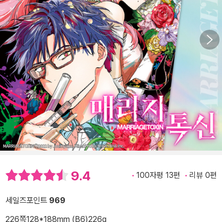
9.4
100자평 13편
리뷰 0편
세일즈포인트
969
226쪽
128*188mm (B6)
226g