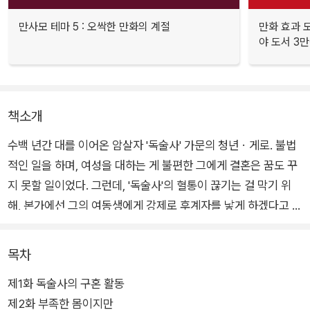
만사모 테마 5 : 오싹한 만화의 계절
만화 효과 모
야 도서 3만
책소개
수백 년간 대를 이어온 암살자 '독술사' 가문의 청년ㆍ게로. 불법
적인 일을 하며, 여성을 대하는 게 불편한 그에게 결혼은 꿈도 꾸
지 못할 일이었다. 그런데, '독술사'의 혈통이 끊기는 걸 막기 위
해, 본가에선 그의 여동생에게 강제로 후계자를 낳게 하겠다고 통
보. 그때, 게로는 임무 타깃이었던 결혼사기꾼ㆍ키노사키를 만나
는데….
목차
제1화 독술사의 구혼 활동
제2화 부족한 몸이지만