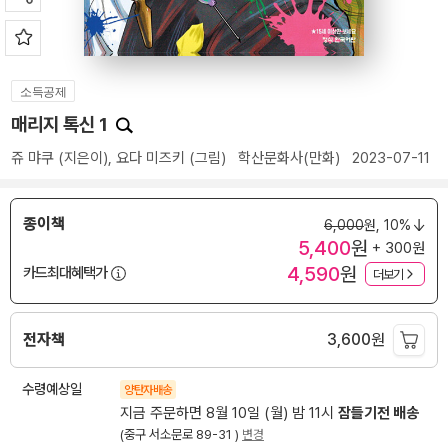
소득공제
매리지 톡신 1
쥬 먀쿠
(지은이),
요다 미즈키
(그림)
학산문화사(만화)
2023-07-11
종이책
6,000
원,
10%
5,400
원
+ 300원
4,590
원
카드최대혜택가
더보기
전자책
3,600
원
수령예상일
양탄자배송
지금 주문하면 8월 10일 (월) 밤 11시
잠들기전 배송
(중구 서소문로 89-31 )
변경