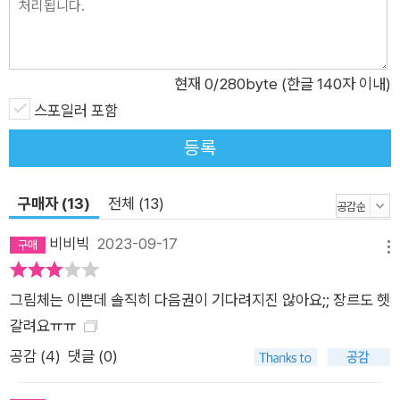
현재
0
/280byte (한글 140자 이내)
스포일러 포함
등록
구매자 (13)
전체 (13)
비비빅
2023-09-17
메뉴
그림체는 이쁜데 솔직히 다음권이 기다려지진 않아요;; 장르도 헷
갈려요ㅠㅠ
공감 (
4
)
댓글 (0)