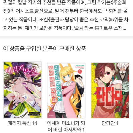
귀멸의 칼날 작가의 추천을 받은 작품이며, 그림 작가는《주술회
전》의 어시스트 출신으로, 발매 전부터 한국에서도 큰 화제를 몰
고 있는 작품이다. 또한《출판사 담당이 뽑은 추천 코믹》5위를 차
지하는 등, 재미가 보장된 작품이다. '술사'라는 흥미로운 소재를
중심으로 결혼을 하기 위해 고군분투하는 주인공의 모습을 통해
웃음을 선사하는 것은 물론, 이 과정에서 다양한 액션을 보여줘서
이 상품을 구입한 분들이 구매한 상품
독자들에게 카타르시스를 선사한다.작품 내용수백 년간 대를 이
어온 암살자 '독술사' 가문의 청년ㆍ게로.불법적인 일을 하며, 여
성을 대하는 게 불편한 그에게 결혼은 꿈도 꾸지 못할 일이었다.
그런데, '독술사'의 혈통이 끊기는 걸 막기 위해, 본가에선 그의 여
동생에게 강제로 후계자를 낳게 하겠다고 통보.그때, 게로는 임무
타깃이었던 결혼사기꾼ㆍ키노사키를 만나는데…?!'―그런 프러
포즈는 처음이야.'결혼사기꾼을 조언자로 둔 암살자의 구혼 활동
이 시작된다!목표는 최고의 결혼…세상에서 가장 파란만장한 구
혼 활동 배틀 액션!!
매리지 톡신 14
이세계 미소녀가 되
단다단 1
어 버린 아저씨와 1