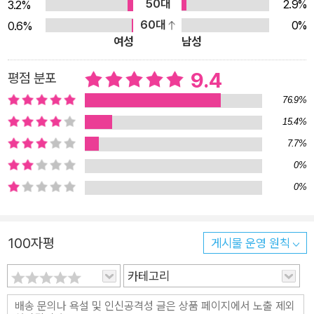
50대
2.9%
3.2%
60대
0%
0.6%
여성
남성
9.4
평점 분포
76.9%
15.4%
7.7%
0%
0%
100자평
게시물 운영 원칙
카테고리