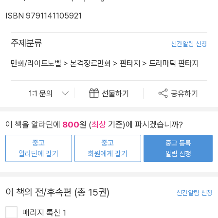
ISBN 9791141105921
주제분류
신간알림 신청
만화/라이트노벨
>
본격장르만화
>
판타지
>
드라마틱 판타지
선물하기
공유하기
이 책을 알라딘에
800
원 (
최상
기준)에 파시겠습니까?
중고
중고
중고 등록
알라딘에 팔기
회원에게 팔기
알림 신청
이 책의 전/후속편 (총 15권)
신간알림 신청
매리지 톡신 1