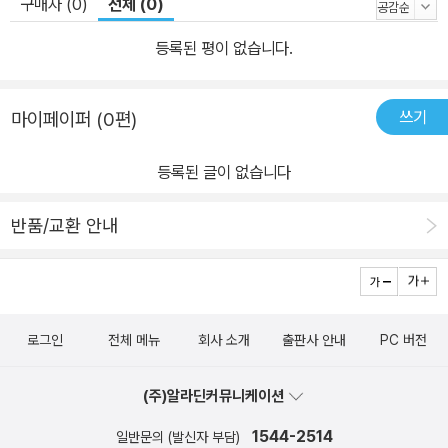
구매자 (0)
전체 (0)
건축 예술 스타일에 있어서 큰 성취를 거두었다. 중국 고대 건축의 기
본적 특징 중국 고대 건축은 오랜 발전 과정에서 다른 건축 체계와 분
등록된 평이 없습니다.
명히 다른 몇 가지 기본 특징을 점차 형성했다. 이는 상·주 시기에 기
본 형태를 갖추기 시작해 청나라 말까지 적어도 3000년 동안이나 이
쓰기
마이페이퍼 (0편)
어졌다. 그동안 발전과 변화, 침체와 쇠락을 겪으면서 높은 봉우리도
있었고 깊숙한 골짜기도 있었다. 건축 풍격의 변천은 더욱 눈부시게
등록된 글이 없습니다
다채로웠다. 중국 고대 건축의 기본 특징은 늘 존재하면서 나날이 발
전하며 완성되었는데, 대략 다음 세 측면으로 귀납할 수 있다. 첫째 측
반품/교환 안내
면은 목구조를 가옥의 주요 결구 형식으로 삼았다는 점이다. 이는 대
량식, 천두식, 밀량평정식으로 나뉘며 대량식과 천두식은 경사지붕
가옥의 구조다. 그중에 대량식이 가장 널리 사용되었는데, 역대로 관
식 건축은 모두 대량식을 사용했으며 화중華中·화북·서북·동북 지역
로그인
전체 메뉴
회사 소개
출판사 안내
PC 버전
에서도 이 방식으로 집을 지었다. 천두식은 화동·화남·서남 지역에서
유행했지만, 이들 지역의 사원과 중요한 건축은 대부분 대량식을 사
(주)알라딘커뮤니케이션
용했다. 밀량평정식은 신장·티베트·내몽골 각지에서 유행했다. 가옥
1544-2514
일반문의 (발신자 부담)
에 목구조를 채택하면서 다음 몇 가지 중요한 특징이 생겨났다. ① 세