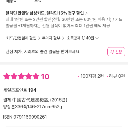
배송료
무료
알라딘 만권당 삼성카드, 알라딘 15% 청구 할인
최대 1만원 또는 2만원 할인(전월 30만원 또는 60만원 이용 시) / 카드
발급월 +1개월까지는 전월 실적이 없어도 최대 1만원 혜택 제공
카드/간편결제 할인
무이자 할부
소득공제 1,140원
관심 저자, 시리즈의 출간 알림을 받아보세요
신청
10
100자평 2편
리뷰 0편
세일즈포인트
194
원제 中國古代建築槪說 (2016년)
양장본
336쪽
146*217mm
652g
ISBN 9791169090261