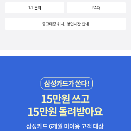
부분으로 나뉘는 외관, ② 지붕면이 오목하고 지붕 끝이 위로 치켜 올
1:1 문의
FAQ
라간 지붕 형태, ③ 중요 건축에 공포를 사용, ④ ‘칸’을 단위로 하여
모듈 방식의 설계 방법을 채택, ⑤ 실내 공간의 유연한 분리, ⑥ 결구
중고매장 위치, 영업시간 안내
부재와 장식의 통일, ⑦ 여러 색으로 칠하고 그리는 채화 등이다. 둘째
측면은 “중축선을 중심으로 좌우 대칭을 이루는 정원식 배치”라는 점
이다. 단층 가옥을 위주로 한 폐쇄형 정원식 배치를 채택했다. 가옥은
‘칸’을 단위로 하는데, 몇 개의 칸이 병렬로 연결되어 한 채의 가옥을
이루고 몇 채의 가옥이 주택 부지의 주변에 배치되어 정원을 둘러싸
게 된다. 이러한 정원식 배치는 중국 고대 건축의 또 다른 특징을 결정
지었다. 즉, 중요한 건물이 모두 정원 안에 자리해 외부에서 들여다볼
수 없다. 더욱 중요한 건물일수록 겹겹의 정원이 앞쪽에 배치되어 있
어, 사람들이 정원을 차례대로 걸어 들어가면서 바라볼 수는 있으나
도달하기는 어려운 기대 심리를 갖게 만든다. 이렇게 해서 주요 건물
이 마지막에 눈앞에서 펼쳐졌을 때 감동과 흥분의 감정을 증대하고
이 건물의 예술적 감화력을 강화할 수 있다. 셋째 측면은 “격자 형태
의 도로 시스템을 기반으로 완벽한 계획에 따라 건설된 도시”가 발달