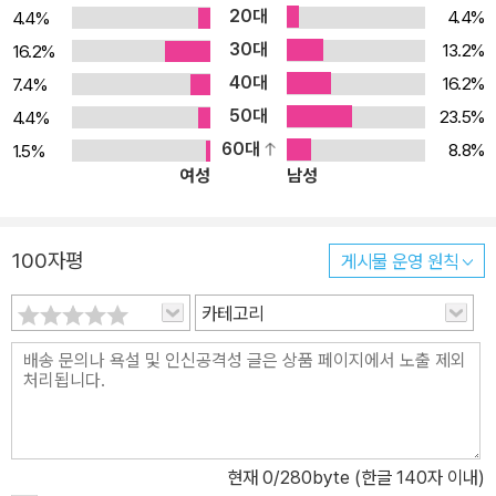
20대
4.4%
4.4%
가운데 베이징에 대해서는 이어지는 4장 ‘원·명·청 삼대의 도성 베이
30대
13.2%
16.2%
징성’에서 매우 상세히 다룬다. 5장 ‘명나라 베이징의 궁전·단묘 등 대
40대
형 건축군 총체적 계획의 특징’에서는 ‘모듈’을 통한 총체적인 설계의
16.2%
7.4%
각도에서 베이징의 궁전인 자금성을 비롯해 태묘와 천단을 분석하고
50대
23.5%
4.4%
있다. 6장 ‘전국 시대 중산왕릉 「조역도兆域圖」에 반영된 능원 제
60대
8.8%
1.5%
여성
남성
도’는 전국 시대 중산왕中山王의 능묘에서 출토된 동판 「조역도」를
통해 왕릉의 왕당 건축과 능원 전체의 건축 설계를 분석한 부분으로,
학술성은 물론 실험성도 강한 내용이다. 일반 독자 입장에서는 중국
100자평
게시물 운영 원칙
고대 건축의 윤곽을 파악하는 데 도움이 되는 1장과 중국의 역대 도성
에 관한 3장이 가장 접근하기 쉽고 흥미로울 것이다. 장안(지금의 시
카테고리
안西安)을 비롯해 뤄양, 카이펑, 베이징 등 중국의 역대 도읍지에 관
심이 있다면 3장은 더욱 재밌게 읽힐 것이다. 베이징에 대하여 상세
히 알고 싶다면 4장과 5장을 깊이 있게 읽으면 좋겠다. 6장은 능원
건축에 관심 있는 전문 연구자에게도 도움이 될 것이다. 마지막으로
책의 부록을 통해서는 중국의 건축사 연구 70여 년 역정을 살펴볼 수
현재
0
/280byte (한글 140자 이내)
있다. 중국 고대건축의 기원과 전개 고대 중국의 건축 행위는 7000