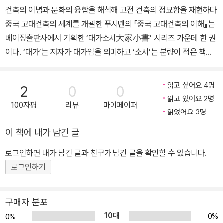
굴 성과와 상호 인증하고 해외 자료를 활용하여 이 시기 건축의 기본
건축의 이념과 문화의 융합을 해석해 고전 건축의 정묘함을 재현하다
서’, ‘만주족 구술문화유산 전통 설부 총서’ 번역 프로젝트에 참여하고
적인 면모, 기술 수준, 발전 맥락 등을 정리했다. 1994년부터는 중국
중국 고대건축의 세계를 개괄한 푸시녠의 『중국 고대건축의 이해』는
있다. EBS 《클래스 e》, 《세계테마기행》 등 다양한 방송을 통해 대중
의 독특한 건축 체계가 형성되고 지속적으로 발전하는 데 중요한 역
베이징출판사에서 기획한 ‘대가소서大家小書’ 시리즈 가운데 한 권
과 꾸준히 소통해 왔다.
할을 해온 계획 및 설계 방법을 중점적으로 탐구했다. 60여 년 동안
이다. ‘대가’는 저자가 대가임을 의미하고 ‘소서’는 분량이 적은 책임
중국 고대 건축 연구에 전념하면서 60여 편의 논문과 25권에 달하는
을 의미한다. 독자가 짧은 시간 안에 많은 지식을 얻을 수 있도록 하는
저서를 펴냈다. 고대 건축 외에 고서적 판본 목록학과 고대 예술사 연
게 ‘대가소서’ 시리즈의 기획 의도다. 물론 일반적인 대중서라고 하기
구에도 힘써 이와 관련된 조부 푸쩡샹傅增湘의 유고 및 부친 푸중모
읽고 싶어요 4명
2
0
0
에는 학술성이 짙은 책이다. 총 6장과 부록으로 구성된 책의 각 부분
읽고 있어요 2명
傅忠謨의 유고를 정리하여 출판했으며 이 작업으로 국무원 고적정
100자평
리뷰
마이페이퍼
은 독립적으로 읽힐 수 있는 내용이다. 1장 ‘중국 고대 건축 개설’은
읽었어요 3명
리출판 기획팀의 팀원, 중국국가도서관 고문으로 초빙되기도 했다.
그야말로 중국 고대 건축에 대한 개설로, 중국 고대 건축의 역사를 통
중국 고대 서화사를 지속적으로 연구하면서 중국 국내외에 소장된 중
이 책에 내가 남긴 글
시적으로 훑고 중국 고대 건축의 특징과 유형을 요약하고 있다. 2장
요한 고대 명화의 식별과 관련된 10여 편의 논문을 저술했으며 이는
‘고대 중국의 목구조 건축 설계의 특징’에서는 『영조법식營造法式』
로그인하면 내가 남긴 글과 친구가 남긴 글을 확인할 수 있습니다.
『푸시녠 서화 감정집』으로 출판됐다. 『중국 미술전집·회화편』 중 『양
(송)과 『공부공정주법工部工程做法』(청)에 근거해서 당나라 이후
로그인하기
송 회화』(상·하)와 『원대 회화』(전3권)를 책임 편집했다.
목구조 건축의 설계 방법을 분석했는데, 학술성이 매우 짙은 내용이
다. 3장 ‘중국의 고대 도성 계획에 관한 연구’는 역대 도성에 관한 내
구매자 분포
용으로, 한나라의 장안성, 수·당 시기의 장안성과 뤄양성, 북송의 변량
10대
0%
0%
(카이펑), 원나라의 대도성(베이징)을 다루고 있다. 이들 역대 도성