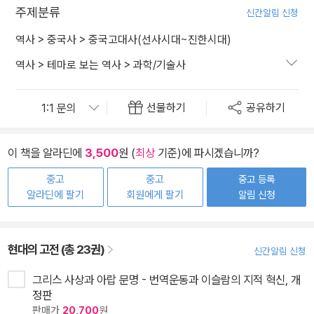
주제분류
신간알림 신청
역사
>
중국사
>
중국고대사(선사시대~진한시대)
역사
>
테마로 보는 역사
>
과학/기술사
선물하기
공유하기
이 책을 알라딘에
3,500
원 (
최상
기준)에 파시겠습니까?
중고
중고
중고 등록
알라딘에 팔기
회원에게 팔기
알림 신청
현대의 고전 (총 23권)
신간알림 신청
그리스 사상과 아랍 문명 - 번역운동과 이슬람의 지적 혁신, 개
정판
판매가
20,700
원