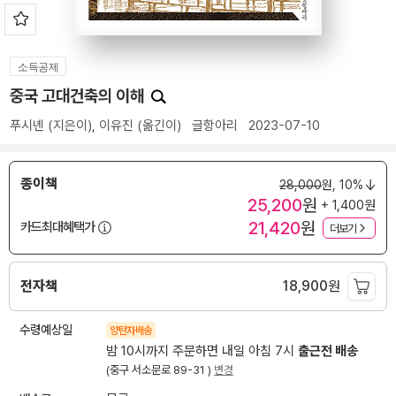
소득공제
중국 고대건축의 이해
푸시녠
(지은이),
이유진
(옮긴이)
글항아리
2023-07-10
종이책
28,000
원,
10%
25,200
원
+ 1,400원
21,420
원
카드최대혜택가
더보기
전자책
18,900
원
수령예상일
양탄자배송
밤 10시까지 주문하면 내일 아침 7시
출근전 배송
(중구 서소문로 89-31 )
변경