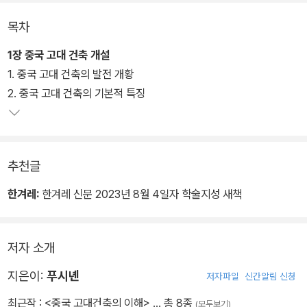
목차
총 6장과 부록으로 구성된 책의 각 부분은 독립적으로 읽힐 수 있는
내용이다. 1장 ‘중국 고대 건축 개설’은 그야말로 중국 고대 건축에 대
1장 중국 고대 건축 개설
한 개설로, 중국 고대 건축의 역사를 통시적으로 훑고 중국 고대 건축
1. 중국 고대 건축의 발전 개황
의 특징과 유형을 요약하고 있다. 2장 ‘고대 중국의 목구조 건축 설계
2. 중국 고대 건축의 기본적 특징
의 특징’에서는 『영조법식營造法式』(송)과 『공부공정주법工部工
程做法』(청)에 근거해서 당나라 이후 목구조 건축의 설계 방법을 분
석했는데, 학술성이 매우 짙은 내용이다.
추천글
3장 ‘중국의 고대 도성 계획에 관한 연구’는 역대 도성에 관한 내용으
한겨레:
한겨레 신문 2023년 8월 4일자 학술지성 새책
로, 한나라의 장안성, 수·당 시기의 장안성과 뤄양성, 북송의 변량(카
이펑), 원나라의 대도성(베이징)을 다루고 있다. 이들 역대 도성 가운
데 베이징에 대해서는 이어지는 4장 ‘원·명·청 삼대의 도성 베이징
저자 소개
성’에서 매우 상세히 다룬다. 5장 ‘명나라 베이징의 궁전·단묘 등 대형
지은이:
푸시녠
저자파일
신간알림 신청
건축군 총체적 계획의 특징’에서는 ‘모듈’을 통한 총체적인 설계의 각
도에서 베이징의 궁전인 자금성을 비롯해 태묘와 천단을 분석하고 있
최근작 :
<중국 고대건축의 이해>
… 총 8종
(모두보기)