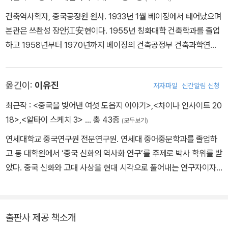
다. 6장 ‘전국 시대 중산왕릉 「조역도兆域圖」에 반영된 능원 제도’는
건축역사학자, 중국공정원 원사. 1933년 1월 베이징에서 태어났으며
전국 시대 중산왕中山王의 능묘에서 출토된 동판 「조역도」를 통해
본관은 쓰촨성 장안江安현이다. 1955년 칭화대학 건축학과를 졸업
왕릉의 왕당 건축과 능원 전체의 건축 설계를 분석한 부분으로, 학술
하고 1958년부터 1970년까지 베이징의 건축공정부 건축과학연구
성은 물론 실험성도 강한 내용이다.
원 ‘건축 이론과 역사 연구실’에서 근무했으며 1970년부터 1975년
까지 톈수이天水의 국가건설위원회 제7공정국 제5공정공사에서 근
옮긴이:
이유진
저자파일
신간알림 신청
무했다. 1975년부터 1983년까지 국가건설위원회 건축과학연구원
건축정보연구소 건축역사연구실에서 기술자로 근무했으며 1983년
최근작 :
<중국을 빚어낸 여섯 도읍지 이야기>
,
<차이나 인사이트 20
부터 2000년까지 중국건축기술연구원 건축역사연구소에서 건축가
18>
,
<알타이 스케치 3>
… 총 43종
(모두보기)
로 활약했다. 1994년 중국공정원 원사로 선출됐으며 2003년에는
연세대학교 중국연구원 전문연구원. 연세대 중어중문학과를 졸업하
중앙문사연구관 관원으로 임용됐다. 중국 고대 건축사 연구에 오랫동
고 동 대학원에서 ‘중국 신화의 역사화 연구’를 주제로 박사 학위를 받
안 종사하면서 중국 고대 도시를 비롯해 궁궐과 단묘 등 대형 건축군
았다. 중국 신화와 고대 사상을 현대 시각으로 풀어내는 연구자이자
의 계획과 배치 기법 및 건축물의 설계 규칙을 중점적으로 연구했다.
대중 인문학자다. 지은 책으로 『중국을 빚어낸 여섯 도읍지 이야기』,
1989년 이후 푸시녠은 『중국 고대 건축사』(전5권) 중 제2권인 『삼
『상식과 교양으로 읽는 중국의 역사』 등이 있으며, 옮긴 책으로 『중국
국·양진·남북조·수·당·오대 건축사』를 책임 편집했다. 이 책에서는 유
사상의 기원』, 『미의 역정』 등이 있다. 『주간경향』에 「이유진의 중국
적이 매우 부족한 이 시기 건축의 실례를 여러 문헌 사료 및 고고학 발
출판사 제공 책소개
도읍지 기행」을 연재했고, 한국연구재단 지원 ‘당송 예악지 역주 총