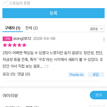
스포일러 포함
년 이전으로 거슬러 올라간다. 수천 년 동안의 창조와 융합을 거쳐, 평
면상에서 확장되는 정원식院落式 배치에 목조 가옥 위주의 독특한
등록
건축 체계를 점차 갖추게 되었다. 이 건축 체계는 근대까지 계속 사용
되었으며 주변국에 영향을 미쳤다. 이는 지속 시간이 가장 길며 끊긴
구매자 (1)
전체 (2)
적이 없고 특징이 명확하고 안정적이며 전파 범위가 매우 광범한, 매
우 강한 적응력을 갖춘 건축 체계다. 중국 고대 건축의 역사를 살펴보
doing0812
2026-04-06
메뉴
면, 발전 과정에 따라 여러 단계로 나뉘고 단계마다 지역과 민족의 차
이가 있긴 하지만 이채롭고 변화무궁한 옛 건축물을 통해, 차츰차츰
2장이 어쩌면 핵심일 수 있겠다 느꼈지만 쉽지 않았다. 장안성, 천단,
형성되면서 나날이 뚜렷하게 안정화된 공통의 특징 및 건축의 성격과
자금성 등을 건축, 특히 ‘구조‘라는 시각에서 새로이 볼 수 있었다. 조
유형이 다른 데서 생겨난 다양한 건축 예술 스타일을 분명히 찾아볼
만간 가서 직접 보는 걸로...
수 있다. 대체로 다섯 단계로 나눌 수 있다. 즉 신석기 시대, 하夏·상
공감 (
0
)
댓글 (0)
商·주周, 진秦·한漢~남북조, 수隋·당唐~금金, 원元·명明·청淸이
다. 이 다섯 단계에서 중국 고대 건축 체계는 맹아가 싹트고, 초보적으
로 형성되었으며, 기본적으로 고정화되고 성숙하여 전성기에 이른 뒤
쓰기
마이리뷰
지속적으로 발전하다가 점차 쇠락하는 과정을 거쳤다. 이중 한·당·명
삼대의 건축이 각 단계에서 발전의 절정에 이르러, 건설 규모와 기술,