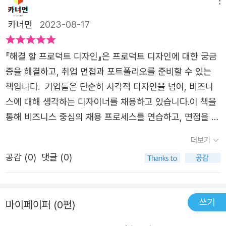
뒷부분에는 디자인 리더들의 현실적인 조언도 담겨 있습니
메뉴
핵심 내용 프로덕트 디자인 연습을 위한 7단계 프레임워크
다.테스트를 통과할 수 있도록 면접관이 원하는 게 무엇인지
카너먼
2023-08-17
 실전 면접 예제 5개와 완성된 솔루션 30개 이상의 화이
알려줍니다.어떻게 답변해야 하는지 같이 살펴보겠습니다.
트보드 예제 애플, 구글 등에서 근무한 디자인 리더의 인터
◆ 디자인 실기 프레임워크프로덕트 디자이너는 실기 테스
『해결 할 프로덕트 디자인』은 프로덕트 디자인에 대한 궁금
뷰 수록​이책에서 다루는 건 시각적인 디자인 뿐만 아니라 실
트에서 여섯 가지 질문을 받을 수 있는데요.디자인 실기 테
증을 해결하고, 취업 면접과 포트폴리오를 준비할 수 있는
생활에서 사용하는 모든 디자인의 이야기에 대해 담았다. 프
스트는 프로덕트를 육하원칙으로 설명할 수 있어야 합니다.
책입니다. 기업들은 단순히 시각적 디자인을 넘어, 비즈니
로그램 개발도 디자인이 될 수 있고, 광고디자인, 시각디자
프로덕트는 왜(Why) 만들었는지 질문을 처음으로 받게 됩
스에 대해 생각하는 디자이너를 채용하고 있습니다.이 책을
인, 설계디자인도 모두 디자인이 될 수 있다. 프로덕트는 사
니다.또한 어떤 고객이(Who) 프로덕트를 사용할지 대상을
통해 비즈니스 중심의 채용 프로세스를 연습하고, 면접을 준
전적 의미로는 제품, 생산물, 제품 ,결과물이라는 의미인데
정해야 합니다.고객의 니즈를 파악해야 프로덕트가 언제(W
비하고, 포트폴리오 프로젝트를 완성할 수 있습니다. 저자
이중 가장 프로덕트 디자인의 의미에 가까운 해석은 어떠한
더보기
hen) 어디서(Where) 사용할지 만들 수 있습니다.무슨(Wh
인 아르티엄 다신스키는 텔아비브 출신의 디자이너이자 기
과정에 의한 산물 또는 결과물이라는 의미다. 애플의 아이폰
at) 아이디어를 만들고 성공은 어떻게(How) 측정하는지에
공감 (
0
)
댓글 (0)
업가로 스타트업에서 여러 프로덕트의 디자인을 주도하고,
이나 스타벅스의 커피와 같은 물리적인 제품, 생산물 뿐만
대한 질문에 답변할 수 있어야 합니다.이 책에선 디자인 실
기술 스타트업을 공동 설립했으며 에이전시도 운영했습니
아니라 어플리케이션 시스템 등 ㅅ ㅣ장에서 고객을 만족 시
기 테스트는 디자인 실기 프레임워크는 총 7단계로 되어 있
다.그가 제작하거나 디자인한 프로덕트는 와이어드, 테크크
키는 조금 더 포괄적인 의미의 결과물을 뜻한다. 특히 요즘
습니다.7가지 단계에 육하원칙과 아이디어 우선순위, 솔루
쓰기
마이페이퍼 (0편)
런치, 포브스, 쿼츠 등에 소개될 정도로 유명하고, 그가 만든
은 디지털 기반의 프로덕트 디자인을 프로덕트 디자인이라
션을 테스트에서 답변하면 됩니다.테스트 시간을 기준으로
프로덕트는 구글, 애어비앤비, 넷플릭스, 보잉과 같은 회사
고 칭하고, 물리적인 제품 디자이너는 산업디자이너로 구별