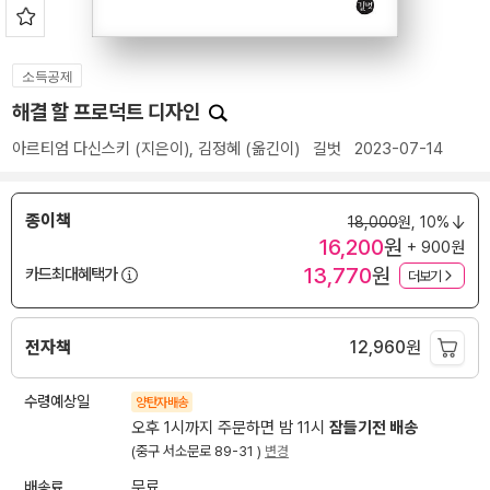
소득공제
해결 할 프로덕트 디자인
아르티엄 다신스키
(지은이),
김정혜
(옮긴이)
길벗
2023-07-14
종이책
18,000
원,
10%
16,200
원
+ 900원
13,770
원
카드최대혜택가
더보기
전자책
12,960
원
수령예상일
양탄자배송
오후 1시까지 주문하면 밤 11시
잠들기전 배송
(중구 서소문로 89-31 )
변경
배송료
무료