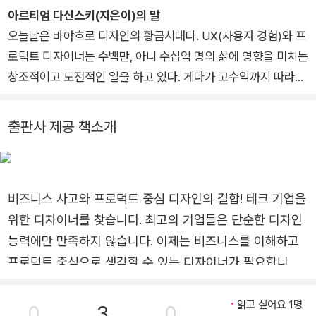
명》 《워렌 버핏, 위대한 자본가의 탄생》 《퓨처 노멀》 《위대한 치
아르티엄 다신스키(지은이)의 말
킨의 탄생》 《해결 할 프로덕트 디자인》 《유연함의 힘》 《얼굴 없
오늘날은 바야흐로 디자인의 황금시대다. UX(사용자 경험)와 프
는 중개자들》 《최강의 조직》 《아마존처럼 생각하라》 《나폴레온
로덕트 디자이너는 수백만, 아니 수십억 명의 삶에 영향을 미치는
힐의 성공으로 가는 마법의 사다리》 《눈 먼 자들의 경제》 《위대
창조적이고 도전적인 일을 하고 있다. 게다가 고수익까지 따라온
한 성과의 법칙》 《설득의 힘》 등이 있다.
다. 디자인의 중요성을 이해하는 기업이 날로 많아지고, 기업에서
요직을 차지하거나 직접 창업에 나서는 디자이너도 점점 늘어나
출판사 제공 책소개
는 추세다.
시각적 안목이 뛰어나다고 무조건 최고의 디자이너인 것은 아니
다. 물론 미적 감각이 중요한 것은 사실이지만, 오늘날 우리 업계
비즈니스 사고와 프로덕트 중심 디자인의 결합! 테크 기업을
에서 가장 성공적인 디자이너들은 디자인이 비즈니스에 어떤 영
향을 미치는지 그리고 조직 내에서 갖는 디자인의 가치를 깊이 이
위한 디자이너를 찾습니다. 최고의 기업들은 단순한 디자인
해하고 있다.
능력에만 만족하지 않습니다. 이제는 비즈니스를 이해하고
IT 기업에서 디자이너로 성공하기 위해서는 많은 역량과 기술이
프로덕트 중심으로 생각할 수 있는 디자이너가 필요합니다.
필요하다. 디자인으로 비즈니스에 영향을 미치는 방법, 엔지 니어
이 책을 통해 비즈니스와 디자인을 조화롭게 결합하는 방법
와 협업하는 비결, 비 (非) 디자이너에게 디자인 산출물을 프레젠
을 이해하세요. 기업의 비전과 목표를 이해하며 혁신적인 프
읽고 싶어요 1명
0
3
0