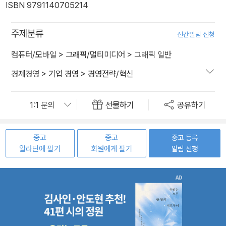
ISBN 9791140705214
주제분류
신간알림 신청
컴퓨터/모바일
>
그래픽/멀티미디어
>
그래픽 일반
경제경영
>
기업 경영
>
경영전략/혁신
선물하기
공유하기
중고
중고
중고 등록
알라딘에 팔기
회원에게 팔기
알림 신청