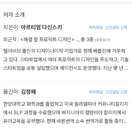
저자 소개
지은이:
아르티엄 다신스키
저자파일
신간알림 신청
최근작 :
<해결 할 프로덕트 디자인>
… 총 3종
(모두보기)
텔아비브 출신의 디자이너이자 기업가로 현재 베를린에 거주하
고 있다. 스타트업에서 여러 프로덕트의 디자인을 주도하고, 기술
스타트업을 공동 설립했으며 에이전시도 운영했다. 지난 몇 년 동
안 아르티엄은 디지털, 물리적, 콘텐츠 프로덕트를 직접 개발해
왔습니다. 그가 만든 프로덕트는 구글, 애어비앤비, 넷플릭스, 보
옮긴이:
김정혜
저자파일
신간알림 신청
잉과 같은 회사에서 일하는 수만 명의 전문가가 사용하고 있다.
그가 제작하거나 디자인한 프로덕트는 와이어드, 테크크런치, 포
한양대학교 화학과를 졸업하고 미국 필라델피아 커뮤니티칼리지
브스, 쿼츠 등에 소개되었다.
에서 SLP 과정을 수료했으며 버지니아의 컬럼비아 칼리지에서
유아교육을 공부했다. 현재 바른번역 소속 번역가로 활동 중이다.
옮긴 책으로는 《80:20 학습법》 《린 프로덕트 플레이북》《소득혁