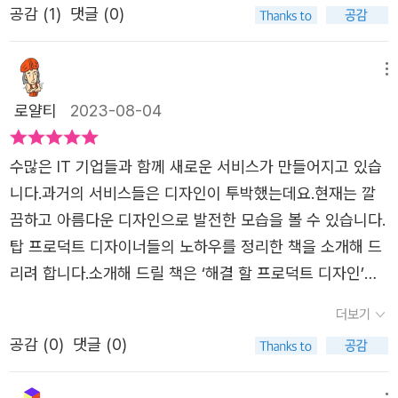
공감 (
1
)
댓글 (0)
과 목표를 이해하고 혁신적인 프로덕트를 설계하고 구체화
하는 역할을 배우고, 능력을 기르면 기를 수록 변화하고 다
양한 아이디어가 샘솟는 이 사회에서 디자이너로서 성공할
메뉴
수 있을것이라고 생각했다.​이 책에서는 디자인 면접 준비를
로얄티
2023-08-04
배울 수 있고, 포트폴리오 개선을 할 수 있다. 디자인면접 준
비와 포트폴리오를 어디서 배우고 참고해본적이 없어서 이
수많은 IT 기업들과 함께 새로운 서비스가 만들어지고 있습
책은 나에게 소중한 첫번째 참고서가 될것 같았다. 내가 생
니다.과거의 서비스들은 디자인이 투박했는데요.현재는 깔
각하는 디자인 포트폴리오는 설명을 줄이되 시각적으로 설
끔하고 아름다운 디자인으로 발전한 모습을 볼 수 있습니다.
명이 되어야 한다고 생각한다. 이러한 능력과 이러한 감각이
탑 프로덕트 디자이너들의 노하우를 정리한 책을 소개해 드
포트폴리오에서 보여진다고 생각하기 때문에 나를 보여주는
리려 합니다.소개해 드릴 책은 ‘해결 할 프로덕트 디자인’입
솔루션을 받고 싶었다. 마지말으로 디자이너 면접에 대해서
니다.기업에서 프로덕트 디자이너를 채용하는 과정을 이해
더보기
도 이책은 다룬다. 가장 효율적인 방법으로 디자이너를 인터
하게 되는 시간이 될 것입니다.프로덕트 디자이너가 되기 위
뷰하고 스킬을 평가하는 방법을 배울 수 있는데, 이 책을 통
공감 (
0
)
댓글 (0)
해 어떤걸 준비하고 계신가요?디자인 실기 테스트에 대한
하여 나는 지금 회사뿐만 아니라 이직을 했을때 새로운 회사
이론부터 실전 풀이를 통해 감을 잡을 수 있을 겁니다.책의
에서 나의능력을 어떻게 보여 줄수 있을지 궁금하다.​이 책의