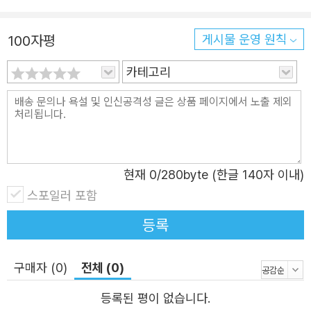
080377
이너라면, 디자인 커뮤니티가 더 나은 프로덕트를 만드는 데 에도
일조할 것이 틀림없다. 나아가 우리 커뮤니티가 그러한 디자이너
100자평
게시물 운영 원칙
의 도움으로 오늘날의 가장 시급한 글로벌 문제들을 반드시 해결
카테고리
해서, 더욱 지속 가능하고 건강하며 평등한 세상을 만들 것이라는
희망도 품어본다.
현재
0
/280byte (한글 140자 이내)
스포일러 포함
등록
구매자 (0)
전체 (0)
등록된 평이 없습니다.