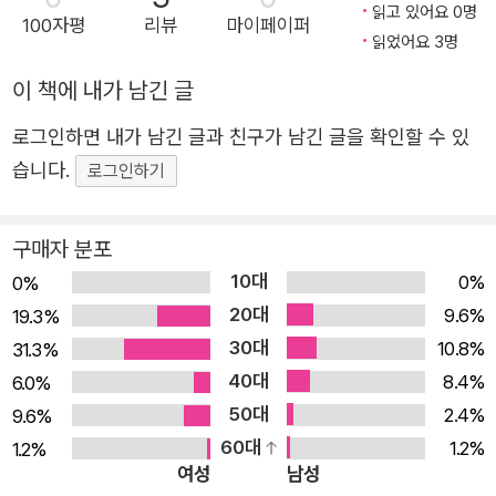
테이션하는 기술, 고객 리서치를 수행하고 고객을 이해하는 방법
읽고 있어요 0명
로덕트를 설계하고 구체화하는 역할을 배우세요. 디자인 면
100자평
리뷰
마이페이퍼
론, 비즈니스의 핵심 성과 지표 (Key Performance Indicator,
읽었어요 3명
접 준비와 포트폴리오 작성, 그리고 디자이너들과의 인터뷰
KPI)를 달성하기 위해 디자인을 최적화시키는 기교, 디자인의 성
를 통해 더 나은 디자이너로 성장하세요. 이 책에서 무엇을
이 책에 내가 남긴 글
능을 측정하는 방법 등과 같이 말이다. 그러나 안타깝게도 디자인
배울 수 있나요? 디자인 면접 준비: 기업에서 프로덕트 디자
로그인하면 내가 남긴 글과 친구가 남긴 글을 확인할 수 있
전문 교육기관이 이런 기술과 방법을 전부 가르쳐주는 것은 아니
이너를 채용하는 과정을 이해하고 디자인 실습을 연습하세
다. 하나의 산업으로서 우리는 기술적으로 더욱 뛰어난 디자이너
습니다.
로그인하기
요. 디자인 커리어 업그레이드: 프로덕트 디자인 스킬을 연
에게 관심이 많다. 이런 점에서 나는 우리가 미학성을 초월해 디
습하여 더 나은 디자이너가 되고 다음 커리어 이동을 준비하
자인을 가르칠 수 있는 양질의 교육 리소스를 창조하기 위해 노력
세요. 포트폴리오 개선: 아무도 원하지 않는 비주얼 리디자
구매자 분포
해야 한다고 믿는다. 우리는 우리 커뮤니티의 구성원 모두가 어떻
인 대신 포트폴리오에서 진짜 문제에 대한 솔루션을 보여주
10대
0%
0%
게 영향력을 키우고 성장할 수 있을지 이해하도록 도와주어야 한
세요. 디자이너 면접: 가장 효율적인 방법으로 디자이너를
20대
9.6%
19.3%
다. 이 책의 목표는 두 가지다. 먼저 이런 기술 격차를 해소하는
인터뷰하고 스킬을 평가하는 방법을 배워보세요. 이 책의 핵
30대
10.8%
31.3%
데에 집중한다. 아울러 디자이너와 기업이 서로의 간극을 메울 수
심 내용 • 프로덕트 디자인 연습을 위한 7단계 프레임워크
40대
8.4%
6.0%
있게 지식을 공유하도록 동기를 부여하고 싶다. 당신은 이 책에서
• 실전 면접 예제 5개와 완성된 솔루션 • 30개 이상의 화이
50대
2.4%
9.6%
디자인의 시각적인 측면만이 아니라 그 이상을 해결하는 솔루션
트보드 예제 • 애플, 구글 등에서 근무한 디자인 리더의 인
60대
1.2%
1.2%
을 만드는 데 도움이 되는 툴과 기법을 기대해도 좋다.
여성
남성
터뷰 수록 예제 소스 • https://github.com/gilbutITbook/
기업이 비즈니스 문제를 해결하도록 도와줄 방법을 배우는 디자