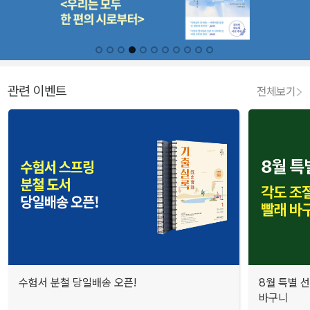
관련 이벤트
전체보기
수험서 분철 당일배송 오픈!
8월 특별 선
바구니