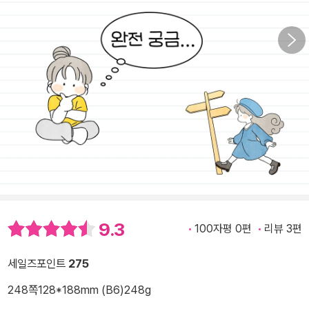
9.3
100자평 0편
리뷰 3편
세일즈포인트
275
248쪽
128*188mm (B6)
248g