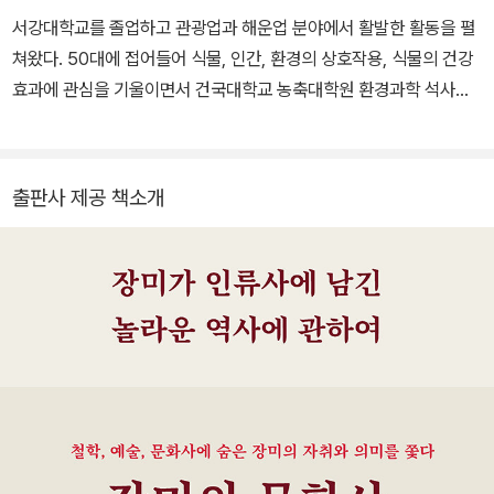
인 대화를 나누는 법》, 《단순한 삶의 철학》, 《옥스퍼드 튜토리얼》,
서강대학교를 졸업하고 관광업과 해운업 분야에서 활발한 활동을 펼
《남자의 미래》, 《구글은 어떻게 여성을 차별하는가》, 《세네카, 인생
쳐왔다. 50대에 접어들어 식물, 인간, 환경의 상호작용, 식물의 건강
의 짧음에 관하여》(근간) 등이 있다.
효과에 관심을 기울이면서 건국대학교 농축대학원 환경과학 석사학
위와 보건환경대학원 박사과정을 수료하였다. 2009년 사계장춘회
에서 장미에 대해 흥미를 가지게 된 후 서울로즈클럽에서 장미를 매
개로 교류와 나눔의 기회를 통해 장미의 창으로 세상을 조망하면 지
출판사 제공 책소개
적인 즐거움이 많아진다는 사실을 알게 되었다. 현재 세계장미회(W
FRS) 산하 한국장미회(Korea Rose Society) 회장을 맡고 있다.