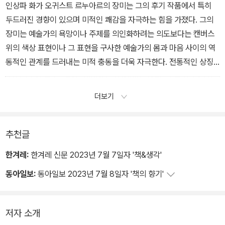
신이 있어야 할 곳을 선택한다.
기쁨의 상징을 나누는 공간이 된다. 하지만 망자를 기억하는 의미로
인상파 화가 오귀스트 르누아르의 장미는 그의 후기 작품에서 특히
「사랑과 장미」 중에서
꽃을 건넬 때는 마치 인간이 삶에서 ‘꺾인’ 것처럼 살아있는 식물일지
두드러진 경향이 있으며 미적인 쾌감을 자극하는 힘을 가졌다. 그의
라도 우선 꺾어야 한다. 또한 꽃을 바치는 관습은 자연을 통제하고 극
장미는 예술가의 욕망이나 주제를 의인화하려는 의도보다는 캔버스
복하고 싶은 욕구를 충족시키고, 공동체를 움직이는 힘을 재확인하
위의 색상 표현이나 그 표현을 구사한 예술가의 몸과 마음 사이의 역
고, 인간의 통제를 넘어서는 혼란스런 세력에 맞서 일정한 질서를 도
동적인 관계를 드러내는 미적 충동을 더욱 자극한다. 전통적인 상징
모하려는 욕구를 충족시킨다.
주의는 부드러운 물감 표현의 한 층 아래로 가라앉게 된 셈이다.
「죽음과 장미」 중에서
「회화 속의 장미」 중에서
더보기
추천글
한겨레:
한겨레 신문 2023년 7월 7일자 '책&생각'
동아일보:
동아일보 2023년 7월 8일자 '책의 향기'
저자 소개