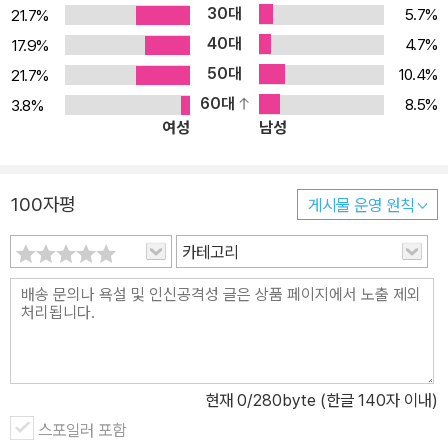
30대
5.7%
21.7%
으로 접근하고 있는 이 책을 읽다 보면, 저자 사이언 몰리의 깊고 넓은
40대
지적 탐험이 경이롭기까지 하다. 물론 이 책은 꽃이자 식물인 장미를
4.7%
17.9%
조명하는 데에도 게으르지 않다. 수많은 장미의 종류와 이름을 소개
50대
10.4%
21.7%
하고, 장미 애호가와 육종가들이 장미를 대중화하기 위해 어떤 노력
60대
8.5%
3.8%
여성
남성
을 기울여 왔는지 교배의 측면에서, 산업의 영역에서 다루고 있다. 특
히 장미가 비즈니스화되면서 환경문제나 생태학에 어떤 영향을 미치
고 있는지, 장미의 미래는 어떻게 될 것인지 조명하고 있는 부분에서
100자평
게시물 운영 원칙
는 새로운 관점에서 장미를 바라보게 된다. 어쩌면 ‘문화사’라는 제목
에 매력을 느낀 독자 중에는 장미에 대해 이렇게까지 전문적이고 세
카테고리
부적으로 접근해야 하느냐고 의구심을 표현할 이가 있을지도 모르지
만, 바로 이 지점에서 저자가 이 책을 써낸 의도가 읽힌다. 저자는 장
미를 온전히 정의하려면 “과거의 인습과 편견을 고려한 역사적 맥락
을 헤아려야 하는 것처럼, 생태 위기라는 더욱 폭넓은 현대적 맥락을
제외하고 장미를 이해한다는 것은 있을 수 없”다고 단언한다. 장미가
현재
0
/280byte (한글 140자 이내)
“단순히 보기 좋은 빛깔을 자랑하며 달콤한 향기를 피워내는 현실 도
스포일러 포함
피의 상징물이 돼서는 안 된다”고 강조하고 있는 것이다. 이 책 『장미