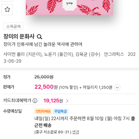
소득공제
장미의 문화사
장미가 인류사에 남긴 놀라운 역사에 관하여
사이먼 몰리
(지은이),
노윤기
(옮긴이),
김욱균
(감수)
안그라픽스
202
3-06-29
정가
25,000원
22,500
판매가
원
(10% 할인) +
마일리지 1,250원
19,125
카드최대혜택가
원
수령예상일
양탄자배송
주말특급
내일(일) 22시까지 주문하면 8월 10일 (월) 아침 7시
출
근전 배송
(중구 서소문로 89-31 )
변경