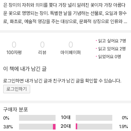
은 장미의 자취와 의미를 쫓다 가장 널리 알려진 꽃이자 가장 아름다
운 꽃으로 명명되는 장미. 특별한 날을 기념하는 선물로, 오일과 향수
로, 화초로, 예술적 영감을 주는 대상으로, 문화적 상징으로 인류와 함
께 해온 장미는 저자의 말처럼 “모든 꽃 가운데 ‘평화와 진리와 애정
의 무한한 속삭임’을 전하는 매개로 가장 많이 선택되는” 꽃이다. 저
읽고 싶어요 7명
0
0
0
자는 장미에 부여된 ‘꽃의 여왕’이라는 한정된 인식의 울타리를 걷어
읽고 있어요 2명
100자평
리뷰
마이페이퍼
내고, 장미가 인류에 남긴 철학적이고 예술적이며 인문학적인 의미를
읽었어요 0명
찾아내 심층적으로 분석한다. 저자의 시선이 닿는 영역은 너무나 광
이 책에 내가 남긴 글
범위해서 신화부터 종교, 정신분석학, 심리학, 문학, 회화, 식물학, 가
드닝에 이르기까지 사회와 문화, 더 나아가 산업 분야에 스며들어 있
로그인하면 내가 남긴 글과 친구가 남긴 글을 확인할 수 있습니다.
는 장미의 흔적을 찾아 풍성한 장미사를 엮어낸다. 유일신을 숭배하
로그인하기
는 기독교에서 이교도의 상징으로 배척되던 장미가 어떻게 기독교의
신성함 안으로 유입되었는지, 장미가 가진 특유의 물질성이 왜 관능
구매자 분포
적이고 열정적인 사랑의 은유가 되었는지, 각 시대별 화가들은 장미
10대
0%
0%
를 자신의 작품에서 어떤 의미로 구현해 내고 있는지, 소설과 시에서
20대
1.9%
3.8%
장미는 어떤 시어와 메시지가 되었는지 작가와 작품들을 통해 실제적