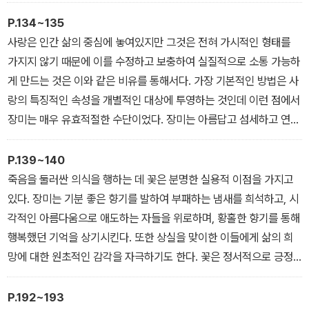
능적인 아름다움은 사치나 음탕함, 천박함 등의 개념으로 받아들여지
곤 했다. 장미는 질펀하게 즐기는 잔치나 사치스러운 연회의 주요 구
P.134~135
성 요소로 악명이 높았기 때문이다. 그러나 이교도 여신들은 물론 사
사랑은 인간 삶의 중심에 놓여있지만 그것은 전혀 가시적인 형태를
랑과 환락의 신들에게 바쳐지던 장미의 신성함은 격하됐지만 장미가
가지지 않기 때문에 이를 수정하고 보충하여 실질적으로 소통 가능하
누리던 지위는 시간이 지나면서 점차 기독교로 고스란히 전이됐다.
게 만드는 것은 이와 같은 비유를 통해서다. 가장 기본적인 방법은 사
구약성경 역시 인류의 역할이 자연을 길들이고 극복하는 것이며 하느
랑의 특징적인 속성을 개별적인 대상에 투영하는 것인데 이런 점에서
님을 기쁘게 하는 일임을 명시했다. 이 세계관에서 자연은 인간의 번
장미는 매우 유효적절한 수단이었다. 장미는 아름답고 섬세하고 연약
영을 위해 긴요하게 활용되는 자원이다.
하고 덧없이 지는 데다 높은 가치를 지닌 살아있는 유기체지만 역설
「유일신의 장미」 중에서
적이게도 가시가 있기 때문에 거칠고 잠재적으로 위험하므로 조심해
P.139~140
서 다루어야 한다. 장미는 육체적 욕망의 승화와 열정을 의미하는 은
죽음을 둘러싼 의식을 행하는 데 꽃은 분명한 실용적 이점을 가지고
유지만 비물질에 대한 고양된 열정에 지나치게 경도되는 경우 육체를
있다. 장미는 기분 좋은 향기를 발하여 부패하는 냄새를 희석하고, 시
상실할 수도 있다는, 영원하면서도 미묘한 사랑의 영역을 점하고 있
각적인 아름다움으로 애도하는 자들을 위로하며, 황홀한 향기를 통해
기도 하다. 사랑은 계층 구조 내에 존재하는 것으로 개념화되고 장미
행복했던 기억을 상기시킨다. 또한 상실을 맞이한 이들에게 삶의 희
는 사랑의 모든 계층에 위치한 사람들, 즉 밑바닥에서 음란한 행위를
망에 대한 원초적인 감각을 자극하기도 한다. 꽃은 정서적으로 긍정
하거나 음란물을 제작하는 이들부터 중간층에서 낭만적인 사랑을 하
적인 관계를 돕는다. 순수한 아름다움은 상실의 아픔을 조금 덜어내
는 연인들과 최상층에서 영적인 교류를 하는 사람들에 이르기까지 자
는데, 이를 통해 의례적인 애도 공간은 산 자와 죽은 자가 함께 소소한
P.192~193