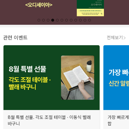
관련 이벤트
전체보기
8월 특별 선물. 각도 조절 테이블 · 이동식 빨래
가장 빠르게
바구니
합