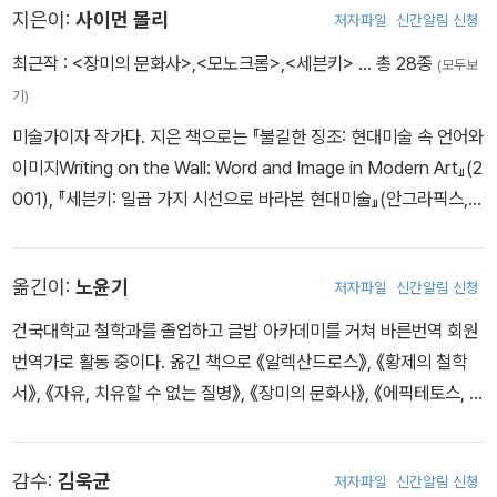
지은이:
사이먼 몰리
저자파일
신간알림 신청
최근작 :
<장미의 문화사>
,
<모노크롬>
,
<세븐키>
… 총 28종
(모두보
기)
미술가이자 작가다. 지은 책으로는 『불길한 징조: 현대미술 속 언어와
이미지Writing on the Wall: Word and Image in Modern Art』(2
001), 『세븐키: 일곱 가지 시선으로 바라본 현대미술』(안그라픽스, 2
019), 『모노크롬』(안그라픽스, 2022), 『장미의 문화사』(안그라픽
스, 2023) 등이 있으며, 『숭고미: 현대미술의 기록The Sublime: D
옮긴이:
노윤기
저자파일
신간알림 신청
ocuments in Contemporary Art』 편집에 참여했다. 2023년에
『현대 회화: 간결한 역사Modern Painting: A Concise History』
건국대학교 철학과를 졸업하고 글밥 아카데미를 거쳐 바른번역 회원
를 출간할 예정이다. 수년에 걸쳐 영국의 여러 박물관과 미술관에서
번역가로 활동 중이다. 옮긴 책으로 《알렉산드로스》, 《황제의 철학
강의와 투어 가이드를 했으며, 신문과 잡지에도 정기적으로 기고한
서》, 《자유, 치유할 수 없는 질병》, 《장미의 문화사》, 《에픽테토스, 나
다. 2010년부터 한국에 거주하며 2023년까지 단국대학교 미술대학
를 위해 살지 않으면 남을 위해 살게 된다》, 《군중의 망상》, 《랄프 왈
의 조교수로 재임했다.
도 에머슨, 성공의 법칙》, 《이 진리가 당신에게 닿기를》, 《앤지 포스
감수:
김욱균
저자파일
신간알림 신청
테코글루 레볼루션》, 《지구가 평평하다고 믿는 사람과 즐겁고 생산적