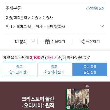
주제분류
신간알림 신청
예술/대중문화
>
미술
>
미술사
역사
>
테마로 보는 역사
>
문명/문화사
선물하기
공유하기
이 책을 알라딘에
3,100
원 (
최상
기준)에 파시겠습니까?
중고
중고
중고 등록
알라딘에 팔기
회원에게 팔기
알림 신청