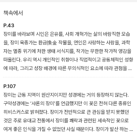
책속에서
P.43
장미를 바라보며 시인은 은유를, 사회 개혁가는 삶의 바람직한 모습
을, 장미 육종가는 환금換金 작물을, 연인은 사랑하는 사람을, 과학
자는 멸종 위기에 처한 생태 서식지를, 작가는 무한한 작가적 영감을
떠올린다. 우리 역시 개인적인 취향이나 직업적이고 공동체적인 성향
에 따라, 그리고 성장 배경에 따른 무의식적인 요소에 따라 관점을 달
리한다. 장미가 그 사회의 문화로 자리 잡으면 더 이상은 보기 좋은 식
물에 국한되지 않고 어떤 종류의 이념과도 쉽게 융합한다.
P.107
「들어가며」 중에서
장미는 근동 지역이 원산지이지만 성경에는 거의 등장하지 않는다.
구약성경에는 ‘샤론의 장미’를 언급했지만 이 꽃은 전혀 다른 종류인
히비스커스로 밝혀졌다. 장미가 전반적으로 큰 관심을 받지 못했던
것은 주로 유대교 전통에서 장미를 쾌락과 관련된 세속적인 꽃으로
여겨 좋은 인식을 가질 수 없었던 사실 때문이다. 장미가 발산 하는 관