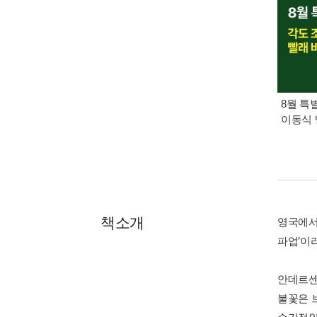
8월 특
이동식 
책소개
영국에서
파업’이
안데르센
불꽃은 