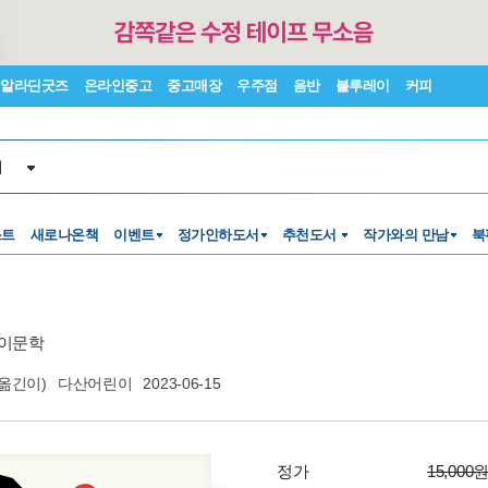
알라딘굿즈
온라인중고
중고매장
우주점
음반
블루레이
커피
서
스트
새로나온책
이벤트
정가인하도서
추천도서
작가와의 만남
북
이문학
옮긴이)
다산어린이
2023-06-15
정가
15,000