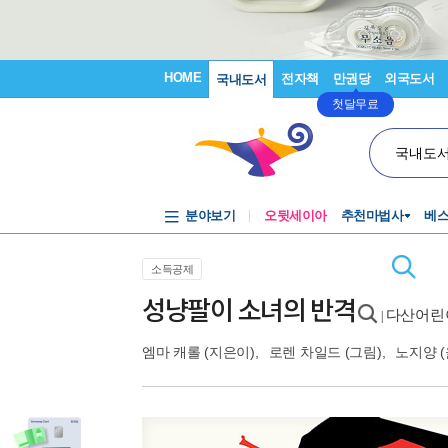
HOME
전자책
만권당
외국도서
국내도서
첫달무료
국내도
분야보기
오뒷세이아
추천마법사
베
소득공제
성냥팔이 소녀의 반격
다산어린
|
엠마 캐롤
(지은이),
로렌 차일드
(그림),
노지양
(