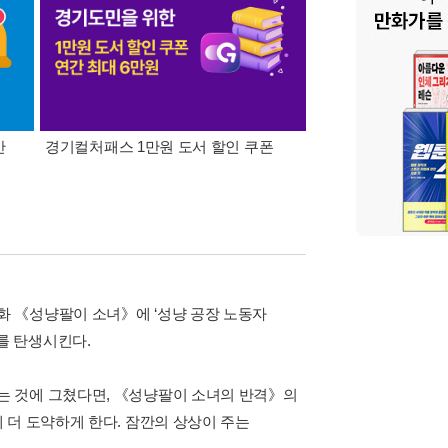
간
경기컬처패스 1만원 도서 할인 쿠폰
삼성카드가 쏜다! 알라
 《성냥팔이 소녀》에 ‘성냥 공장 노동자
를 탄생시킨다.
는 것에 그쳤다면, 《성냥팔이 소녀의 반격》의
 더 도약하게 한다. 잠깐의 상상이 주는