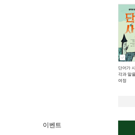
단어가 
각과 말
여정
이벤트