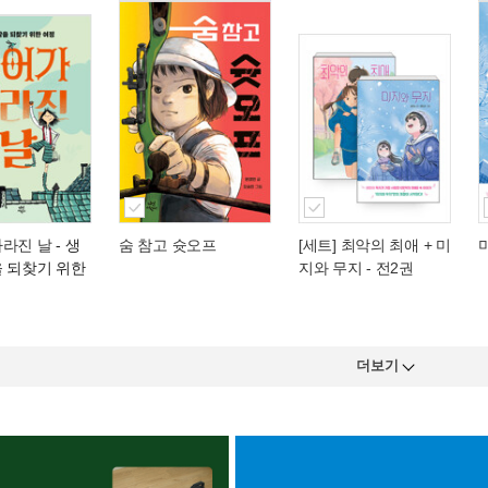
사라진 날
- 생
숨 참고 슛오프
[세트] 최악의 최애 + 미
을 되찾기 위한
지와 무지 - 전2권
더보기