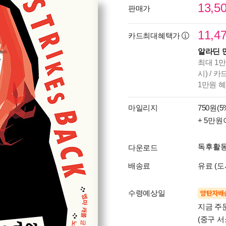
13,5
판매가
11,4
카드최대혜택가
알라딘 
최대 1만
시) / 
1만원 
마일리지
750원(5
+ 5만원
독후활
다운로드
배송료
유료 (도
수령예상일
양탄자배
지금 주
(중구 서