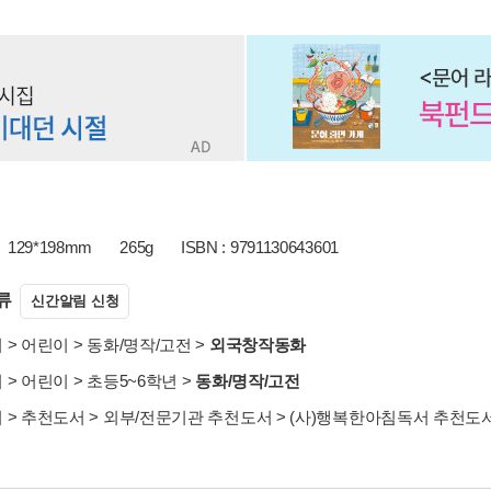
129*198mm
265g
ISBN : 9791130643601
류
신간알림 신청
서
>
어린이
>
동화/명작/고전
>
외국창작동화
서
>
어린이
>
초등5~6학년
>
동화/명작/고전
서
>
추천도서
>
외부/전문기관 추천도서
>
(사)행복한아침독서 추천도