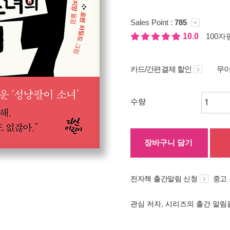
Sales Point :
785
10.0
100자평
카드/간편결제 할인
무이
수량
장바구니 담기
전자책 출간알림 신청
중고
관심 저자, 시리즈의 출간 알