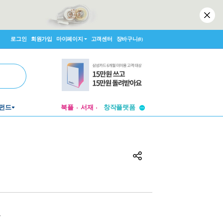
로그인
회원가입
마이페이지
고객센터
장바구니
(0)
투비컨티뉴드
펀드
북플
서재
창작플랫폼
투비컨티뉴드
원