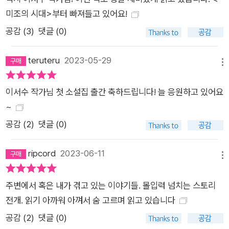
는 그걸 너무나 잘 알았기에 절대로 기죽지 않겠다고 다짐했는지
미조의 시대>부터 빠져들고 있어요!
도 모른다. 하지만 서울의 집값은 아버지의 유산을 하찮은 것으로
공감 (
3
)
댓글 (0)
만들어버렸다. 어느새 아버지는 6평 남짓한 반지하방의 전세금
만 남겨준 사람이 되어 있었다. _〈미조의 시대〉 중에서 특히 최근
teruteru
2023-05-29
에 발표된 작품들의 경우 기존에 다루었던 주제들을 확장시켜 ‘여
메뉴
성의 몸’과 ‘주체성’까지 폭넓게 이야기한다. 원치 않는 임신으로
이서수 작가님 첫 소설집 출간 축하드립니다! 늘 응원하고 있어요
고민을 하다 임신중지를 결정하는 ‘나’와(〈엉킨 소매〉), 책을 소개
~
하는 방송에서 왜 가슴골이 다 보이는 옷을 입고 있는지 모르겠다
는 문희에게 “언니는 왜 우리 몸을 강탈의 대상으로만” 보는지
공감 (
2
)
댓글 (0)
당당하게 묻는 근희(〈젊은 근희의 행진〉)는 이서수의 무한한 잠
재력을 암시하는 지표이자, 그의 다음 소설을 더욱 기대하게 만드
ripcord
2023-06-11
메뉴
는 이유가 된다. 책도 아름답지만 내 몸도 아름다워. 문장도 아름
답지만 내 가슴도 아름다워. 적절하게 찍힌 마침표도 아름답지만
주변에서 혹은 내가 겪고 있는 이야기들. 몰입력 넘치는 스토리
함몰유두인 내 젖꼭지도 아름다워. 이렇게 생각하는 게 잘못은 아
전개. 읽기 아까워 아껴서 숨 고르며 읽고 있습니다
니잖아. 오히려 감추라는 언니가 이상한 거야. 언니는 왜 우리의
공감 (
2
)
댓글 (0)
몸을 핍박하는 거야? 언니의 몸은 언니의 식민지야? 언니는 왜