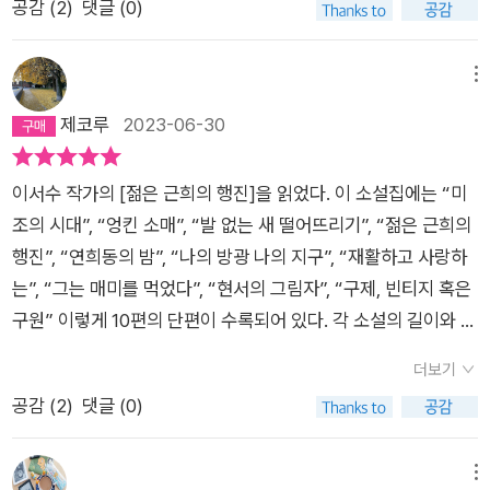
증을 따 놓은 모양이다. 전문가야 제법… 문제는, 너무 많은 부분
공감 (
2
)
댓글 (0)
하는 작가의 걸음걸음에 독자들이 함께하는 날, 우리 모두의 행진
꼭 하고 살자. - 185, 연희동의 밤2023. jul. #젊은근희의행진 #
들이 내가 습작에서 다루던 표현, 소재, 그런 걸 이 언니가 이미
이 기꺼이 시작될 것이다. 서로 다른 속도의 걸음으로, 하지만 누
이서수
써버렸다. 한쪽만 반지하야 하는 집이라든가, 집 사고 싶은 염원
구 하나 뒤처지지 않은 채로. 한 가지는 알 것 같다. 근희의 행진
메뉴
을 담은 커플이라든가, 가망 없는 유튜버라든가(이건 현실세계에
은 나의 행진과 명백히 다를 것이란 걸. 나는 손가락을 움직여 댓
제코루
2023-06-30
너무 흔하지만), 외계인 타령을 하는 엉뚱한 사람이라든가, 심지
글을 달았다. (……) 이걸 근희가 볼 수도 있다. 나는 뺨으로 흘러
어 모델하우스 소설 등장인물 중에 경현이가 있는데 여기도 경현
내리는 눈물을 닦고, 콧물을 훌쩍이며 천천히 손가락을 움직였다.
이 나오고, 경현의 부인은 연희인데 이 소설집에서는 연희동을 돌
이서수 작가의 [젊은 근희의 행진]을 읽었다. 이 소설집에는 “미
어쩐지 졌다는 심정으로. 나의 동생 근희와 관종 오근희를 바라보
아다녀……이건 너무 어거지지만 ㅋㅋㅋ비슷한 게 너무 많아서
조의 시대”, “엉킨 소매”, “발 없는 새 떨어뜨리기”, “젊은 근희의
는 이 세상을 향해. —나의 동생 많관부 나의 동생, 많은 관심 부
사소한 거에도 아팠다고…왜 이름마저 겹치냐고... 이 언니는 내
행진”, “연희동의 밤”, “나의 방광 나의 지구”, “재활하고 사랑하
탁드립니다. _〈젊은 근희의 행진〉 중에서
가 소설을 시작하기도 훨씬 전인 2014년에 등단을 했고, 오래도
는”, “그는 매미를 먹었다”, “현서의 그림자”, “구제, 빈티지 혹은
록 버로우 타다가 2021년에 이효석 대상을 타고 빵 포텐이 터져
구원” 이렇게 10편의 단편이 수록되어 있다. 각 소설의 길이와 소
가지고 발표작도 여러 가지 나오고 이 소설집도 나오게 되었다.
재도 다양하고 각양각색의 사람들이 주인공으로 등장하지만, 공
더보기
그래서 마지막에 실린 구제집 털려다 마는 소설은 읽자마자 이거
통적으로 이 시대 젊은이들의 아픔을 공유하고 있다는 생각이 든
공감 (
2
)
댓글 (0)
되게 오래 전에 썼나 보네…했는데 역시나 등단작이었다. 낙성대
다. 얼마전 뉴스에서 20만원을 빌렸는데 갚을 돈이 7억원으로 불
방보러 다니는 소설은 거기도 내 나와바리라서 뭔가 친근했는데,
어났다는 썸네일에 이어 급전을 빌려주고 살인적인 고리를 뜯어
정작 낙성대에는 살아보지 못했고, 낙성대에 집보러 다니다 까인
온 일당이 붙잡혔다는 내용을 보았다. 돈을 갚으라고 온갖 협박을
메뉴