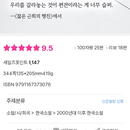
9.5
100자평 25편
리뷰 18편
세일즈포인트
1,147
344쪽
135*205mm
419g
ISBN 9791167373076
주제분류
신간알림 신청
소설/시/희곡
>
한국소설
>
2000년대 이후 한국소설