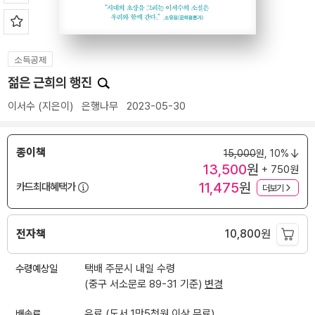
소득공제
젊은 근희의 행진
이서수
(지은이)
은행나무
2023-05-30
종이책
15,000
원,
10%
13,500
원
+ 750원
11,475
원
카드최대혜택가
더보기
전자책
10,800
원
수령예상일
택배 주문시 내일 수령
(중구 서소문로 89-31 기준)
변경
배송료
유료 (도서 1만5천원 이상 무료)