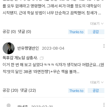
시를 쓰는 엄마와 사는 일상을 그린 「미조의 시대」부터 등단작
과 관계망을 헤아리지 못해 그저 망했다...하고 있었다. ㅋㅋㅋㅋ
것일까? 그냥 좀 나약하고 여린 사람들은 무심히 짓밟힌 루저로
를 모두 없애라고 명령했어. 그래서 씨가 마를 정도의 대학살이
「구제, 빈티지 혹은 구원」까지. 찡하고 울컥한데 웃긴다. 근로소
언니 출몰 소설 정도로 진짜 언니 엄청 나옴… 나만 언니 없어…
살아가는 게 당연하고 스스로가 못났기 때문이라는 자책 속에 괴
시작됐지. 근데 학살 방법이 너무 단순하고 끔찍했어. 참새가 절
득으로는 집을 사지 못함을 예감하는 부부의 이야기 「나의 방광
나도 제목이 언니인 습작을 한 적은 있는데 그거는 언니한테 원한
로워하다 소리 없이 사라지는 게 수순이 되어버린 현실…. 저자의
대로 내려앉지 못하게 한 거야. 그 어디에도 내려앉지 못하게 했
나의 지구」를 읽는 토요일 오전이었다. 집을 찾다가 지친 아내가
더보기
에 사무친 소설이야… 다 필요 없어!! ㅋㅋㅋ 이서수 작가의 다음
단편 속 주인공들의 불안을 조장시키는 이 사회의 부조리를 타파
어. 인간들이 독하게 그렇게 했어. 내려앉으려는 참새만 계속 내
남편에게 땅을 사서 거기에 천막을 짓고 살자는 말에 남편이 진지
공감 (
0
)
댓글 (0)
소설들도 기대합니다. 장편소설도 차차 읽어봐야겠다.+밑줄 긋
하기 위해 부단히 몸부림치지만 돌아오는 건 현실감 없는 자아에
쫓았어. 결국 참새는 공중을 계속 날다가 힘없이 떨어져 죽었어.
하게 받아들이는 장면에서 토요일 오전이 유머로 가득해졌다. 헛
기-취하면 가끔 그런 얘기를 했다. 내가 아는 섬이 있는데, 거기
대한 비판과 단두대처럼 목을 조여오는 생존의 위기 뿐이다. 그래
너무나 고단하고, 말도 안 되는 상황을 견디다가. 근데 사영아, 나
웃음이 났지만 유머가 우리의 슬픔을 구원해주리라 믿음이 생겼
가서 같이 살자. 물고기나 잡아먹으면서. 언니가 그렇게 말하면
서 그런지 이야기 속 등장 인물들이 차라리 저자의 상상 속에서나
는 이런 생각이 든다... 집이 없는 우리도 그 참새 같다는 생각. 어
반유행열반인
2023-08-04
메뉴
다. 「현서의 그림자」는 또 어떤가. 자신을 외계인이라고 믿는 현
나는 우리가 그 비린 것들을 매일 먹을 수 있을 리가 없다고 반박
있을 법한 판타지 주인공이라면 좋겠지만, 너무나도 현실적이라
디에도 내려앉아서 쉴 수가 없잖아. P120][한동안 술잔만 비워
서, 숙모의 딸이기도 한 현서와 이야기를 하기로 한 이유는 숙모
독후감 개노답 삼총사.
했다. 언니는 지금도 밤 9시만 되면 KFC 1+1 치킨을 먹기 위해
서 오늘도 내가 지나친 이들 중의 하나 일지 모른다는 생각 때문
내던 언니가 말했다. 선생님, 청춘이 아름다운 건 아무것도 하고
가 '나'에게 가끔 용돈을 주었기 때문이다. 이야기를 나누다보니
이거 한 번 해 보고 싶었다ㅋㅋㅋ 식자가 생각보다 어렵군요...(원
집을 나서지 않느냐고 덧붙이면서.-떡집에서 못 팔고 버린 떡 같
에 마음이 편치 않다. 지금까지 그래왔듯이 모른척, 못 본척, 어쩔
있지 않아도 세상을 시시하게 볼 수 있기 때문이에요. 그 시기가
외계인이라고 믿는 현서의 처지가 '나'보다 더 낫다는걸 깨닫는
작:맛의 달인 38권 ‘라면전쟁’)+무슨 책을 볼까...
은 하루.(‘미조의 시대’ 중)-꿈과 돈이 연결되어 있다는 걸 나도
수 없다는 생각으로 지나치며 살아가도 되는 걸까? “사람들은 그
지나면 아무것도 하고 있지 않다는 사실만으로도 세상이 공포로
다. 이서수 소설의 인물들은 가난하고 힘이 없지만 긍정만은 넘친
알고, 언니도 알았다. 꿈을 제대로 이루거나 완전히 버려야지만
러지. 한국은 의료 서비스가 좋은 나라라고. 뭐든 신속하고, 돈만
다가와요. 제가 지금 그래요. 모든 게 공포예요. P174]이 책의 인
더보기
다. 열정, 열정, 열정 대신 긍정, 긍정, 긍정을 수시로 외친다. 소리
돈을 벌 수 있다는 걸.-나는 언니를 보고 이런 생각이 들었어. 단
주면 어떤 검사든지 다 받을 수 있다고. 해외에서 의료 관광도 오
물들 대부분은 낭떠러지가 있는 길을 안전장치 없이 나아가야 하
공감 (
20
)
댓글 (22)
내는게 아니라 속으로 속으로. 집을 구하지 못한다 해도 긍정, 압
한 사람만 믿어주고 지지해주면, 그 사람은 산다고. 그 언니 이제
는 나라잖아. 솜씨 좋고, 싸다고. 그런데 언니, 그건 의료인이 희
는 시간 속에 산다. 그 삶은 미래에 대한 기대도 희망도 없다. 그
박 면접 끝에 연락이 오지 않아도 긍정, 손님이 없어도 긍정. 뭐
자살할 생각 같은 거 안 해. 팬이 보내준 육개장사발면 먹고 힘내
생하고 있다는 뜻이야. 우리가 희생해서 사람들이 좋은 서비스를
럼에도 그들은 행진을 이어간다. 현시대에 우리의 모습이 될 수
어쩔 수 없잖아 그냥 받아들여라는 무책임한 긍정을 강제로 주는
라네쥬
2023-07-31
메뉴