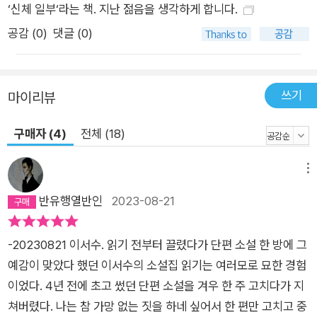
지 북튜버 동생이 인스타 사기까지 당하자 생각 없는 관종 아메바
‘신체 일부‘라는 책. 지난 젊음을 생각하게 합니다.
라고 욕을 하지만 동생이 남긴 장문의 편지를 읽고 이건 아메바가
공감 (
0
)
댓글 (0)
쓸 수 없는 편지라며 동생의 유튜브 채널에 들어가 ‘많관부’ 댓글
을 다는 문희(〈젊은 근희의 행진〉)가 그렇다. 그들의 모습은 우리
와 닮아도 너무 닮아서, 희망으로 가득찬 결말 없이도 단지 그 관
쓰기
마이리뷰
계의 온도만으로 커다란 위로와 의지가 된다. 한 치 앞이 보이지
않지만 실없는 농담이라도 던져주는 누군가가 있기에 다시 웃을
구매자 (4)
전체 (18)
수 있고, 어두운 심연에 당장 잠식될 것 같다가도 대책 없이 다정
한 양지로 끌어올려주는 누군가가 있기에 다시 마음을 다잡을 수
메뉴
있다. 해정의 제안을 선뜻 수락했던 건, 이들과 함께 내가 겪은 일
반유행열반인
2023-08-21
을 잘 정리해보고 싶어서였다. 함께 정리할 일이 아니라고 생각하
면서도 나는 해정과 주영 씨를 곁에 두고 싶었다. 그러면 암울한
-20230821 이서수. 읽기 전부터 끌렸다가 단편 소설 한 방에 그
기사를 봐도 울지 않을 것 같았고, 서로의 생각이 달라도 인간에
예감이 맞았다 했던 이서수의 소설집 읽기는 여러모로 묘한 경험
대한 희망을 완전히 잃진 않을 것 같았다. 물론 완전히 잃어버릴
이었다. 4년 전에 초고 썼던 단편 소설을 겨우 한 주 고치다가 지
수도 있지만, 주영 씨나 해정의 얼굴을 다시 못 보게 되는 것보단
쳐버렸다. 나는 참 가망 없는 짓을 하네 싶어서 한 편만 고치고 중
덜 괴로웠다. _〈엉킨 소매〉 중에서 과연 이 선택이 맞는 건지 잘