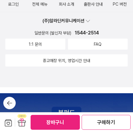
로그인
전체 메뉴
회사 소개
출판사 안내
PC 버전
그를 투명 인간으로 취급하는 김 사장과 동네 주민들에게.(‘그는
나오지 않을 테니까. 차라리 다 같이 속물이 되잔 말이야!(22
행 속에서 때로는 아프고 때로는 위로 받는데 이 모습이 낯설지
매미를 먹었다’ 중)발표 지면〈미조의 시대〉 ……… 《악스트》 2021
5)”#이서수 #젊은근희의 행진 #은행나무
않다. 다음 책에서 또 만나요! 기왕이면 장편소설도 한 번 써주시
(주)알라딘커뮤니케이션
년 3/4월호〈엉킨 소매〉 ……… 《문학과사회》 2022년 가을호〈발
면 좋겠어요. 마이클 코넬리 작가님의 책이 오랜만에 번역되었
없는 새 떨어뜨리기〉 ……… 《릿터》 2022년 4/5월호〈젊은 근희
1544-2514
는데 이제 다음 번에 해리 보슈 시리즈를 기대되는 걸까? 미키 할
일반문의 (발신자 부담)
의 행진〉 ……… 《악스트》 2022년 1/2월호〈연희동의 밤〉 ………
러 시리즈보다 해리 보슈 시리즈를 더욱 좋아하는 1인이다.
1:1 문의
FAQ
《문학인》 2022년 여름호〈나의 방광 나의 지구〉 ……… 《2021 이
효석문학상 수상작품집》 수록 자선작〈재활하고 사랑하는〉 ………
중고매장 위치, 영업시간 안내
〈웹진 비유〉 2022년 11월호〈그는 매미를 먹었다〉 ……… 〈웹진 비
유〉 2019년 9월호〈현서의 그림자〉(발표 시 제목 ‘K의 그림자’)
……… 〈문장 웹진〉 2014년 8월호〈구제, 빈티지 혹은 구원〉 ………
2014년 동아일보 신춘문예 당선작
뒤로가
기
보관함담기
선물하기
장바구니
구매하기