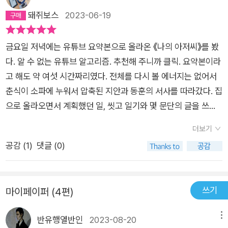
기억만 났다. 서울대 후문에 교수회관에서도 한참 올라간 곳의 숲
일삼는 이들은 극심한 생활고를 겪는 이들을 타깃으로 삼아 이런
돼쥐보스
2023-06-19
속에 있는 아주 오래된 아파트가 있는데, 거기 입구에 독점적 부
일을 저지른 것이다. 처음 이 기사를 접하면 불법대부업 일당을
동산 하나가 있다. 인터넷에 올라온 집을 보러 왔다니까 그 동 현
욕하면서도 대체 20만원의 생활비를 대부업체에서 빌린다는게
금요일 저녁에는 유튜브 요약본으로 올라온 《나의 아저씨》를 봤
관까지 데려갔던 중개인 아저씨가 갑자기 버럭 거리면서 사지도
납득이 잘 되지 않는다. 몇 천 만원, 몇 백 만원도 아니고 20만원
다. 알 수 없는 유튜브 알고리즘. 추천해 주니까 클릭. 요약본이라
않을 거면 보지도 마! 이러고 화내고서 혼자 부동산으로 돌아가
이면 당장의 생활비가 없기 때문이고, 그들이 대부업체의 사람에
고 해도 약 여섯 시간짜리였다. 전체를 다시 볼 에너지는 없어서
버렸다. 헐… 내가 집 살 능력 안 되게 빈티나 보였나 보다. 뭐 대
게 손을 내밀었다는 것은 그들의 상황이 당장 굶어죽을지도 모를
춘식이 소파에 누워서 압축된 지안과 동훈의 서사를 따라갔다. 집
출이 절반 이상일 예정이긴 했지만 그래도 거 너무 하지 않나…
정도의 급박함을 의미한다. 한국 전쟁 후의 극심한 가난에서 벗어
으로 올라오면서 계획했던 일, 씻고 일기와 몇 문단의 글을 쓰는
사람 골라가며 화내고 집 안 보여주던 중개인 아저씨는 연세 많았
나 선진국의 대열에 들어섰다고 하지만 어떤 협박을 받을지도 모
일, 은 하지 못했다. 유튜브만 봐도 금요일 밤과 주말은 순간 삭제
는데 아직 살아있나. 다시 큰길로 나와서 길 건너서 맞은편 블록
르는 상황에서 20만원을 폭력배 같은 이들에게 빌려야만 하는
더보기
되어 어느새 월요일. 매일 아침마다 그렇지만 월요일은 일어나기
의 부동산에 갔더니, 아파트를 보여달라니까 여기는 30평대만
현실은 얼마나 비참한 것인가. 저자의 단편을 해설하는 소유정 평
공감 (
1
)
댓글 (0)
진짜 힘들다. 인간과 삶에 대한 고찰을 한다. 그 짧은 시간에. 왜
있는데요, 하고 또 집을 안 보여줬다… 아… 나는 20평대를 살 것
론가는 여러 단편들의 주제로 부각된 주거와 고용의 불안에 대해
인간으로 태어났을까부터 돈이란 무엇인가까지. 다시 금요일 밤
같은 얼굴이었던 것인가… 사실 20평대를 알아보고 있긴 했는데
서 강조한다. 죽와 고용은 쉽게 말해 의식주에 해당되는 말이다.
이 왔으면 좋겠다는 아메바적인 생각으로 귀결되는 고찰을 끝으
뭔가 이래저래 빡치는 구석이 많았다. 꼴랑 1억 전세금 밖에 없었
우리 사회가 이제는 1차적인 욕구에서 벗어나 2차, 3차적인 욕구
쓰기
마이페이퍼 (4편)
로 일어난다. 내내 누워서 유튜브, 넷플릭스, 웨이브, 티빙, 디즈
지만 대출 3억을 받아서 거기서 멀지 않은 동네에 30평짜리 옹벽
를 원할 만큼 변화되었다는 말을 들은 게 벌써 십수년 전인데, 여
니 플러스를 봤으면 좋겠다. 한 일 년 정도 그렇게. 안 될까?안
옆 저층 아파트를 사버렸다. 그리고 5년 후에 부동산 급등기에 두
전히 1차적인 욕구를 충족시킬 수 없어 불안에 떠는 사람들이 너
반유행열반인
2023-08-20
메뉴
돼. 이서수의 첫 소설집을 얼마나 기다렸던가. 『젊은 근희의 행