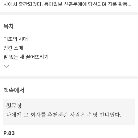
사에서 출간되었다. 동아일보 신춘문예에 당선되며 작품 활동을
시작한 이서수는 장편소설 《당신의 4분 33초》로 제6회 황산벌
청년문학상을 수상, “시대의 초상”을 핍진하게 그려낸 작품들로
목차
독자와 평단의 호평을 받아왔다. 그리고 2023년, 단편소설 〈젊
미조의 시대
은 근희의 행진〉으로 제14회 젊은작가상을 수상하며 그 입지를
엉킨 소매
단단하게 굳힌다.
발 없는 새 떨어뜨리기
이서수의 소설은 거울이다. 우리는 그의 첫 소설집을 읽으며 거울
을 본다. 주거와 노동, 고용 문제와 같이 우리 삶을 결정짓고 미래
를 도모하게 하는 가장 기본적인 요소의 불안정성을 본다. “인간
책속에서
을 육체적으로 학살하는 것은 시간이지만, 정신적으로 학살하는
것은 시대야”(〈미조의 시대〉)라는 대사는 《젊은 근희의 행진》에
첫문장
실린 열 편의 소설을 관통하는 문장이다. 그러나 이서수가 그리는
나에게 그 회사를 추천해준 사람은 수영 언니였다.
인물들은 그들 앞에 버티고 서 있는 냉담한 시대 앞에 무력하게
무너지지 않는다. 끝내 학살당하지 않는다. 다시 일어선다. 곁을
P.83