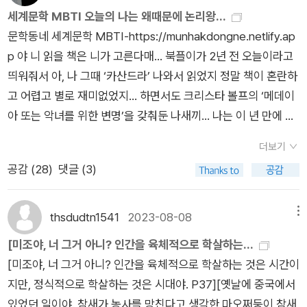
배 넘게 올라 팔아 버리고 같은 동네 소단지 40평대로 갈아타기
무나도 많다. 이러한 불안에 대한 스트레스는 “나의 방광, 나의
진』을 받아들고 표지를 한참이나 들여다봤다. 표지에는 단발머리
세계문학 MBTI 오늘의 나는 왜때문에 논리왕...
에 성공한다… 3대가 살 수 있는 집을 손에 넣고 빚도 얻고 2년 만
지구”에서 나온 것처럼 과민성 방광 증세를 가중시켜 급기야 회
를 하고 가방을 멘 여자의 옆모습이 있다. 와 순간 나인 줄. 몇 년
문학동네 세계문학 MBTI-https://munhakdongne.netlify.ap
에 집값하락도 얻었지만 뭐… 돈 없어서 찔찔대고 -4300만원 전
의 중에 실례를 하게 되는 사태까지 벌어지고 성인용 기저귀를 차
동안 내가 이러고 다닌다. 한결같은 스타일. 단발머리, 책가방. 머
p 야 니 읽을 책은 니가 고른다매... 북플이가 2년 전 오늘이라고
세금 대출로 시작했던 가난한 신혼시절에 비하면 십 년만에 인생
야 하는 수모를 발생시킨다. “그는 매미를 먹었다”의 주인공인
리를 길러서 묶어볼까도 했지만 아침에 머리 말리는 시간을 끝내
띄워줘서 아, 나 그때 ‘카산드라’ 나와서 읽었지 정말 책이 혼란하
역전… 야 소설 속 방 얻으러 다니는 애한테 이런 이야기 해주면
식당 주인은 제육 덮밥과 불고기 덮밥 밖에 할 줄 모르는데 부동
확보하지 못했다. 보부상 재질이라 핸드백은 꿈도 꾸지 않는다.
고 어렵고 별로 재미없었지... 하면서도 크리스타 볼프의 ‘메데이
좀 풀리냐? 쓰고 보니 투기꾼 새끼 같다… 실거주래도 갬블러였
산 김사장의 비아냥 거림을 참아야 하고 오지 않는 손님을 기다리
갑자기 비가 와서 양말 젖으면 어떡해. 양말, 우산, 비상약, 물티
아 또는 악녀를 위한 변명’을 갖춰둔 나새끼... 나는 이 년 만에 좀
다 나... 소설 읽는 동안 앞으로 한 15년 버티고 계속 쓰면 내가 도
다 지쳐 매미 울음 소리를 내며 답답함을 견디려 한다. 결국 제목
슈, 마스크, 장바구니 등등 넣어야 하니 책가방 못 잃어. 책 이야
달라졌을까? 하고 또 해 보니 오늘은 포셔, ‘베니스의 상인’의 똑
달할 수도 있을 어떤 평행우주를 만난 듯한 기분이 들었지만 우리
처럼 매미를 집어 삼키고 팔을 흔들며 날기를 고대하는 모습은 어
더보기
기하자 본격적으로. 『젊은 근희의 행진』, 말해 뭐해. 전 국민 필독
똑이 판관 사칭(?) 논리왕 포셔가 나왔다. 오... 그런데 나 읽었대
는 두 번째 이서수는 필요없잖아요… 약간의 허탈함도 느껴지고,
찌나 처량한지, 매미를 먹은 것 따위는 하나도 이상하지 않은 일
공감 (
28
)
댓글 (3)
서로 지정해서 읽고 독후감 써서 국세청 홈페이지에 신고서 양식
2017년에 펭귄판으로...https://m.blog.naver.com/natf/2213
그런데 왜 내가 쓴 거 같이 친근하면서도 오십 배는 잘 썼어? 하
처럼 여겨지고 만다. “미조의 시대”에서도 무책임한 오빠를 대신
으로 제출하는 거 어떨까. 잘 쓴 순으로 세액공제 해주는 거지. 소
05301408인공지능(?) 맞춤형 도서 추천 받기는 실패... 니 책은
면서 오랜만에 재미있게 읽은 단편소설집이었다. 아, 이 소설에
해 엄마와의 주거지를 결정해야만 하는 주인공의 상황은 난감하
설집에 실린 열 편의 소설을 아껴서 읽었다. 이미 읽은 소설이 꽤
니가 알아서 골라보렴... 아마도 보던 놈들 중에서...일단은 쎈수
thsdudtn1541
2023-08-08
메뉴
언니가 진짜 많이 나오는데, 그 언니는 친언니일수도, 사촌언니일
기 그지 없다. 돈이 되고 팔리는 웹툰을 위해서 토할 것 같은 기분
있었지만 처음 읽는 것처럼. 첫 마음으로. 두 번 읽으면 그렇다.
학1 부터ㅋㅋㅋㅋ c단계는 안 하고 930번대 돌입... 나의 미래한
수도, 사랑하는 사람일수도, 당근마켓에서 만난 언니일수도 있다.
을 매일 느끼며 그림을 그리는 수영 언니의 생존력을 닮고 싶지
[미조야, 너 그거 아니? 인간을 육체적으로 학살하는...
처음엔 보이지 않고 느끼지 못한 부분을 만나서 마음이 찡해진다.
테 해 줄게 산수 공부 뿐이라니...
나는 언니들이랑 그렇게 꽁냥꽁냥 으쌰으쌰 이런 걸 잘 못해서
않지만, 창문을 열었을 때 걸어가는 사람의 발에 얼굴을 차일 것
[미조야, 너 그거 아니? 인간을 육체적으로 학살하는 것은 시간이
내가 《나의 아저씨》를 다시 보면서 훌쩍인 것처럼. (지안이 할머
(동생들이랑도 잘 못함) 나는 친구도 거의 다 남자사람이고 그래
같은 곳에서 살지 않기 위해서는 언니의 충고를 들어야만 한다.
지만, 정식적으로 학살하는 것은 시대야. P37][옛날에 중국에서
니에게 '내 할머니가 되어줘서 고마워.' 했던 부분. 정말 고마워.)
서 아 망했다...나는 소설 독자의 구할을 차지하는 여성들의 마음
얼마나 더 잔인해지고 독해져야 이 세상에서 떳떳하게 살 수 있는
있었던 일이야. 참새가 농사를 망친다고 생각한 마오쩌둥이 참새