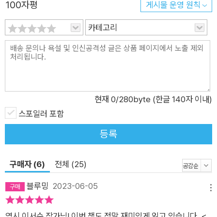
100자평
게시물 운영 원칙
으로 엄마와 함께 살 전셋집을 구하는 ‘미조’와 성인 웹툰 어시스
턴트로 일하다 스트레스성 원형탈모가 생긴 ‘수영 언니’가 등장하
카테고리
고, 〈연희동의 밤〉에는 꿈을 포기하고 현실과 타협해 ‘내일채움족
쇄’를 찬 ‘나’와 끝내 영화를 포기하지 못하고 매일 망한 각본을
쓰고 있는 ‘경희 언니’가 등장한다. 그뿐만이 아니다. 5년 만에 폭
등한 집값 때문에 서울의 자가는 꿈도 꾸지 못하게 된 젊은 부부
가 있고(〈나의 방광 나의 지구〉), 서울에선 3억으로 오피스텔 매
현재
0
/280byte (한글 140자 이내)
매도 쉽지 않은데 군산에는 3천만 원대의 아파트가 있다는 사실
스포일러 포함
을 알게 되는 ‘가진’이 있다(〈발 없는 새 떨어뜨리기〉). 이들은 집
등록
밖에서도 집 안에서도 안정감을 느끼지 못한다. 먹고살기 위해 어
떻게든 자리를 잡아야 하지만 1년에 한 번씩, 2년에 한 번씩은 떠
구매자 (6)
전체 (25)
날 각오가 되어 있어야 하는 사람들이기 때문이다. 우리는 가난해
도 너무 가난했다. 하지만 둘 다 그걸 인정할 수 없었는데 자존심
블루밍
2023-06-05
메뉴
때문만은 아니었다. 서울에서 우리가 함께 살 집을 구하기에 턱없
이 부족한 5천만 원은 아버지가 평생 동안 모은 재산이었다. 우리
역시 이서수 작가님! 이번 책도 정말 재미있게 읽고 있습니다. <