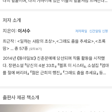
나의 얼굴이며, 나의 가까이에 있는 이들의 얼굴처럼 느껴진다는
결코 확신할 수 없지만, 포기할 수는 없으니까. 삶과 이 순간을.
것이다. 이것이 가장 치열하게 이 시대를 살아가는 우리의 얼굴이
그러니까 나와 연결된 세상의 모든 것들을. 이서수의 행진을 진심
라면, 시대의 초상이라 말해도 좋지 않을까. 시대의 초상을 그리
으로 응원한다.
저자 소개
는 이서수의 소설은 우리와 함께 간다. 관찰하고 기록하는 것에서
그치지 않고, “나의 동생, 많은 관심 부탁드립니다” 인사하고 위
지은이:
이서수
저자파일
신간알림 신청
로를 건네면서. 이 시대를 살아간다는 건 여전히 쉽지 않은 일이
최근작 :
<일하는 사람의 초상>
,
<그래도 춤을 추세요>
,
<초록
지만, 동시대의 한국문학에서 이서수의 작품을 만날 수 있다는 사
땀>
… 총 57종
(모두보기)
실만큼은 무엇보다도 기쁘다.
2014년 《동아일보》 신춘문예에 당선되며 작품 활동을 시작했
다. 장편소설 『당신의 4분 33초』 『헬프 미 시스터』, 소설집 『엄마
를 절에 버리러』 『젊은 근희의 행진』 『그래도 춤을 추세요』 등이
있다.
출판사 제공 책소개