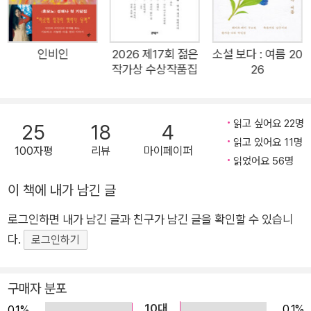
굳힌다. 이서수의 소설은 거울이다. 우리는 그의 첫 소설집을 읽
으며 거울을 본다. 주거와 노동, 고용 문제와 같이 우리 삶을 결정
짓고 미래를 도모하게 하는 가장 기본적인 요소의 불안정성을 본
인비인
2026 제17회 젊은
소설 보다 : 여름 20
작가상 수상작품집
26
다. “인간을 육체적으로 학살하는 것은 시간이지만, 정신적으로
학살하는 것은 시대야”(〈미조의 시대〉)라는 대사는 《젊은 근희의
행진》에 실린 열 편의 소설을 관통하는 문장이다. 그러나 이서수
읽고 싶어요 22명
25
18
4
가 그리는 인물들은 그들 앞에 버티고 서 있는 냉담한 시대 앞에
읽고 있어요 11명
100자평
리뷰
마이페이퍼
무력하게 무너지지 않는다. 끝내 학살당하지 않는다. 다시 일어선
읽었어요 56명
다. 곁을 떠나지 않고 지켜봐주는 타인의 손을 잡고, 무릎을 탁탁
이 책에 내가 남긴 글
털고서 함께 행진한다. 《젊은 근희의 행진》은 삶이라는 거대한
바다 위에 표류 중인 우리 모두를, 그리고 우리가 향해야 하는 길
로그인하면 내가 남긴 글과 친구가 남긴 글을 확인할 수 있습니
을 비추는 시대의 등대 같은 작품으로 남을 것이다. 먼지 구름이
다.
로그인하기
가라앉으면 보이는 우리의 얼굴은 저마다 다르게 생긴 사람들이
겠지. 그러나 서로에게 뭔가를 해주려고 늘 기다리는 사람들이겠
구매자 분포
지. 자기 생각을 말하다가 상대를 다치게 하고, 자기도 다치는 사
10대
0.1%
0.1%