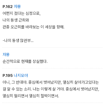
내 인생에서
P.162
자몽
가장 엉망진창이었던 순간들을
어쩐지 졌다는 심정으로,
1분짜리 영상으로 편집해놓으면,
나의 동생 근희와
그것도 결국 코미디가 될까.
관종 오근희를 바라보는 이 세상을 향해.
그런 생각을하고 있는데
주영 씨가 갑자기
-나의 동생 많관부
내 어깨를 툭 치더니 말했다.
그냥 웃어넘겨.
나의 동생, 많은 관심 부탁드립니다.
자몽
순간적으로 현재를 상실했다.
P.195
나지모야
아니, 그 반대야. 중심에서 벗어났지만, 열심히 살아가고있다는
걸 알 수 있는 소리. 나는 이렇게 살 거야. 중심에서 벗어났지만,
열심히 떨리면서 열심히 헐떡이면서.