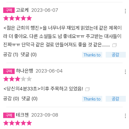
우리 몸을 강탈의 대상으로만 봐? 나는 언니가 좋고, 언니도 속으
고로케
2023-06-07
메뉴
론 나를 좋아할 텐데 우리를 갈라놓는 것이 편견이라는 게 너무
슬퍼. _〈젊은 근희의 행진〉 중에서 하지만 막막한 그들의 상황과
<젊은 근희의 행진>을 너무너무 재밌게 읽었는데 같은 제목이
는 별개로 소설 속 인물들에게선 묘한 에너지가 느껴진다. 이는
라 더 좋아요. 다른 소설들도 넘 좋네요ㅠㅠ 주고받는 대사들이
작가의 작품에서 공통적으로 드러나는 특징인데, 바로 그들이 ‘함
진짜ㅠㅠ 단막극 같은 걸로 만들어져도 좋을 것 같은.......
께’일 때 파생되는 힘이다. 하루걸러 하루 싸우지만 돌아서면 여
공감 (
1
)
댓글 (0)
전히 마음 한구석에 박혀 있는 엄마와 동생, 입만 열면 잔소리뿐
이라 이제 그만 만나고 싶다는 생각이 굴뚝같아도 애증에 가까운
하나은행
2023-06-04
감정이 남아 있어 관계를 끊지 못하는 친구와 언니가 있다. 그들
메뉴
의 관계는 지극히 현실적이라 그리 아름답지 않고, 때때로 웃기고
<당신의4분33초>이후 주목하고 있었음!
슬프기까지 하지만 우리는 모두 안다. 그 관계가 지금껏 우리를
공감 (
0
)
댓글 (0)
살게 했다는 걸. 마음 붙일 곳 없는 낯선 땅에서도 버티게 했다는
걸 말이다. 임신중지를 하고 심란한 마음에 누워 있는 ‘나’에게 달
테크첸
2023-09-08
갑지 않은 방식의 위로를 건네는 ‘주영’이지만 별안간 야밤에 쫓
메뉴
겨나면서도 끝까지 ‘나’의 곁을 지키는 모습(〈엉킨 소매〉), 애물단