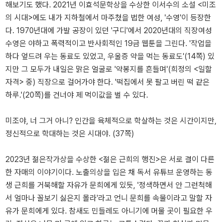
해보기도 했다. 2021년 이효석문학상을 수상한 이서수의 소설 <미조
의 시대>에도 내가 지하철에서 마주쳤을 법한 여성, '수영'이 등장한
다. 1970년대에 가발 공장이 있던 '구디'에서 2020년대의 직장여성
수영은 야하고 폭력적이고 반사회적인 19금 웹툰을 그린다. '작업을
하다 엎드려 우는 동료도 있었고, 우울증 약을 먹는 동료도'(14쪽) 있
지만 그 모두가 내일은 맑은 얼굴로 '약봉지를 흔들며'(희정의 <일할
자격> 중) 직장으로 걸어가야 한다. '떡집에서 못 팔고 버린 떡 같은
하루.'(20쪽)를 건너야 제 먹이값을 벌 수 있다.
미조야, 너 그거 아니? 인간을 육체적으로 학살하는 것은 시간이지만,
정신적으로 학대하는 것은 시대야. (37쪽)
2023년 젊은작가상을 수상한 <젊은 근희의 행진>은 서로 결이 다른
한 자매의 이야기이다. 노출의상을 입은 채 독서 유튜브 운영하는 동
생 근희를 거북해할 자유가 문희에게 있듯, '정색하면서 안 그런척해
서 얼마나 꼴보기 싫은지 몰라'라고 언니 문희를 속물이라고 말할 자
유가 문희에게 있다. 참새도 민들레도 아니기에 머물 곳이 필요한 우