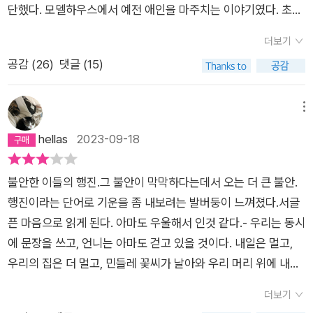
단했다. 모델하우스에서 예전 애인을 마주치는 이야기였다. 초고
모르겠지만, 결코 확신할 수 없지만, 포기할 수는 없으니까 이서
를 쓰게 된 무렵에는 갑자기 새로 지은 집을 갖고 싶다!!! 하고는
수가 그리는 세계엔 정답이 없다. 그것이 꿈을 밀고 나가는 삶이
더보기
태어나서 처음으로 모델하우스에 구경갔었는데, 뒤늦게 알았다.
든 현실과 타협한 삶이든 묵묵히 걷고 뛴다. 세상엔 너무 많은 사
공감 (
26
)
댓글 (15)
100번 넘게 부은 청약 통장이어도, 매달 2만원씩 부어서는 총액
람들이 있고, 너무 다양한 삶이 있고, 오늘의 우리와 내일의 우리
이 청약 자격이 안 됐다. 그게 허탈해서 쓴 소설인데 그냥 소설이
는 다르기 때문에 정답은 없다. 하지만 세상엔 대다수의 사람들이
라도 하나라도 남아서 좋았다. 나중에 근처 20년 가까이 된 구옥
메뉴
원하는 ‘안전한 포장도로’가 있고, 기꺼이 비포장도로를 선택한
아파트로 이사 갔으니 뭐 배드엔딩은 아니지만… 오, 그런데 이
hellas
2023-09-18
사람들은 간절한 꿈이 있으나 확신이 없다. 그럼에도 “이 선택이
소설집은 최소 네 개, 상가 임대하고 자영업 하는 이야기까지 치
맞는 건지 잘 모르겠지만” “포기할 수는 없”기 때문에(소설가 강
면 다섯 개가 부동산 소설이었다. 엄마랑 이사갈 방을 보러 다니
화길) 비포장도로의 돌을 치우고 그곳에 핀 몇 안 되는 민들레 홀
불안한 이들의 행진.그 불안이 막막하다는데서 오는 더 큰 불안.
고, 중절 수술 후 공사 소음 때문에 쉴 수 없는 원래 방을 떠나 공
씨를 불어 꽃을 퍼트린다. 문학평론가 소유정은 이서수의 소설을
행진이라는 단어로 기운을 좀 내보려는 발버둥이 느껴졌다.서글
실 원룸에 몰래 숨어들다 쫓겨나고, 엄마가 반지하 빌라를 세 끼
두고 “지금의 시대를 정확하게 바라보는 일이자 우리의 모습이기
픈 마음으로 읽게 된다. 아마도 우울해서 인것 같다.- 우리는 동시
고 사는 바람에 나와 애인이 사는 집에 꼽사리 끼고, 부부가 아파
도 한 인물들을 한 걸음 떨어진 자리에서 지켜보며 감정을 나누는
에 문장을 쓰고, 언니는 아마도 걷고 있을 것이다. 내일은 멀고,
트를 못 사서 마음이 아프지만 지구는 내 거고, 덮밥집은 손님이
일”이라고 이야기한다. 허구의 인물이지만 어딘가에서 꼭 저런
우리의 집은 더 멀고, 민들레 꽃씨가 날아와 우리 머리 위에 내려
없어 월세 만큼도 못 번다. 부동산 중개인이 이만큼 많이 나온 소
모습으로 살아가고 있을 것만 같은 사람들이 그의 작품 속에 있
앉는 꿈은 가까운 그런 밤이었다. - 48, 미조의 시대- 언니는 가
설책 못 봤어. 서수 언니 아무래도 법대 나와서 공인중개사 자격
더보기
다. 우리가 통과 중인 시절을 문학으로 비춰보기를 묵묵하게 수행
만히 고개를 끄덕이더니 내게서 다짐을 받아냈다. 우리, 할 말은