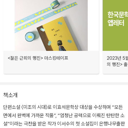
<젊은 근희의 행진> 마스킹테이프
2023년 5
의 행진> 
책소개
단편소설 〈미조의 시대〉로 이효석문학상 대상을 수상하며 “모든
면에서 완벽에 가까운 작품”, “엄청난 공력으로 이뤄진 탄탄한 소
설”이라는 극찬을 받은 작가 이서수의 첫 소설집이 은행나무출판