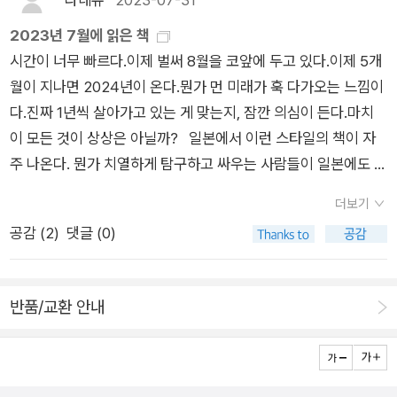
서 글 써.-문장은 우리를 보호하는 갑옷이고, 찌르는 창이고, 잘라
누리는 거야. 그렇게 생각해본 적 있어?없다. 그런 생각은 해본
있는 인물들을 가까이서 바라보면 마음이 무거워진다.
게 아니라 그런 상황에서도 농담을 주고받으며 진지하게 긍정을
내는 칼날이고, 이어주는 교각이지만, 대체로 이 채팅방의 문장은
적이 없다. 나 같은 비의료인은 더욱 정확하고 빠른 의료 서비스
2023년 7월에 읽은 책
손에 쥐여주며 웃는다. 표제작 「젊은 근희의 행진」은 동생 근희가
쓰레기에 가까웠다.(‘발 없는 새 떨어뜨리기’ 중)-어머머, 근희 가
를 원한다. 비급여진료가 대폭 줄어들길 원한다. 건강보험료가 더
시간이 너무 빠르다.이제 벌써 8월을 코앞에 두고 있다.이제 5개
회사를 그만두고 유튜브 방송을 하는 걸 지켜보는 언니 문희의 이
슴이 왜 이렇게 커? 친구들은 오근희의 방송을 보고 나서 나의 상
낮아지길 원한다. 의사가 더 친절해지길 원한다. 간호사가 주사를
월이 지나면 2024년이 온다.뭔가 먼 미래가 훅 다가오는 느낌이
야기이다. 모두가 유명해지는 시대에 나 역시도 유명해지면 안 되
반신을 보더니 다들 고개를 갸웃거렸다. 나는 벌컥 소리를 내질렀
안 아프게 놓아주길 원한다. 24시간 원할 때 언제든지 신속하게
다.진짜 1년씩 살아가고 있는 게 맞는지, 잠깐 의심이 든다.마치
겠느냐고 책 유튜버를 하더니 똑똑해진 근희의 주장에 나는 힘을
다. 저급한 것들아, 내 동생 가슴 그만 봐! 나는 친구들을 향해 외
의료 서비스를 받길 원한다. 그런데 사영아, 너는 그런 일을 해서
이 모든 것이 상상은 아닐까? 일본에서 이런 스타일의 책이 자
실어주고 싶다. 유명해져서 종합소득세 내자, 근희야. 동생을 아
쳤지만, 사실 세상을 향해 외친 것이나 다름없었다. 내 동생 가슴
돈 많이 벌거 아니야. 코로나 시국에 잘릴 걱정도 없을 거 아니야.
주 나온다. 뭔가 치열하게 탐구하고 싸우는 사람들이 일본에도 있
메바라고 하지만 문희는 근희를 사랑하고 걱정한다. 미조, 근희,
그만 봐!-언니, 관종이 되려면 관종으로 불리는 걸 참고 견뎌야
나는 그렇게 말하고 싶은 걸 참았다. 사영의 고통에 공감해주지
다. 이 사건은 처음 보는 사건이었다. 제목을 보고 꽂혀서 읽기
문희, 가진, 사영, 경희, 언니, 나 그리고 서수, 많관부.
더보기
해. 그게 얼마나 힘든 일인지 언니는 모르지? 한 가지 더 언니가
못해서 미안한 마음이 들기보다 사영은 나의 고통을 얼마나 이해
시작했는데 두 사람의 편지 형식으로 책이 구성되어 있다. 다들
공감 (
2
)
댓글 (0)
모르는 게 있어. 관종도 직업이 될 수 있다는 거야. 그걸 왜 모를
하고 있을까, 그런 이기적인 생각만 들었다.(105-106)”“부동산
비슷한 생각을 하지만, 열심히 살아가고 있다. 오승호 작가님의
까. 왜겠어. 언니가 꼰대라서 그런 거지.(‘젊은 근희의 행진’ 중)-
매수학이라는 교과목이 있어야 한다. 적어도 중등 교육 과정부터
신간이 나왔으니 안 읽어볼 수 없다. 매우 흥미로운 도입부로 시
방금 전 김 사장이 그의 가게 앞을 다시 지나갔다. 이번에도 꼿꼿
가르쳐야 한다. 고등 교육 과정에선 대출금을 이용한 지렛대 원리
작하는데 뭔가 마지막은 조금 허무한 것 같다. 김연수 작가님의
반품/교환 안내
하게 앞만 보며 뒷짐을 지고 걸었다. 그는 이래도 돌아보지 않나
를 가르치고, 대학 교육 과정에선 임장을 다닐 때의 팁을 가르쳐
에세이도 좋아하지만 에세이를 조금 더 좋아한다. 신간 표지가 너
싶어 한번 매미 소리를 내봤다.매앰매앰.김 사장은 그의 목소리를
야 한다. 대놓고 부동산 공화국이 되는 게 낫다. 대놓고 속물이 되
무 여름에 딱 맞게 시원한 색감이라 더욱 끌렸다. 다음 권을 기
듣지 못한 건지 아니면 듣고서도 모른 척하고 싶었던 건지 고개를
는 편이 낫다. 그러면 적어도 그녀처럼 부동산 투기를 부도덕한
다릴 한국소설 작가님이 한 분 더 생겼다. 물론 단편소설 속의 주
돌리지 않았다. 그는 서운함 대신 치밀어오르는 분노를 느꼈다.
시선으로 바라보다 하루아침에 하층민으로 전락하는 희생자가
인공이 모두 행복하지는 않다. 소소한 불행과 연달아 찾아오는 불