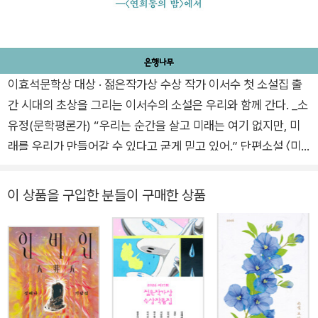
이효석문학상 대상 · 젊은작가상 수상 작가 이서수 첫 소설집 출
간 시대의 초상을 그리는 이서수의 소설은 우리와 함께 간다. _소
유정(문학평론가) “우리는 순간을 살고 미래는 여기 없지만, 미
래를 우리가 만들어갈 수 있다고 굳게 믿고 있어.” 단편소설 〈미
조의 시대〉로 이효석문학상 대상을 수상하며 “모든 면에서 완벽
에 가까운 작품”, “엄청난 공력으로 이뤄진 탄탄한 소설”이라는
이 상품을 구입한 분들이 구매한 상품
극찬을 받은 작가 이서수의 첫 소설집이 은행나무출판사에서 출
간되었다. 동아일보 신춘문예에 당선되며 작품 활동을 시작한 이
서수는 장편소설 《당신의 4분 33초》로 제6회 황산벌청년문학상
을 수상, “시대의 초상”을 핍진하게 그려낸 작품들로 독자와 평
단의 호평을 받아왔다. 그리고 2023년, 단편소설 〈젊은 근희의
행진〉으로 제14회 젊은작가상을 수상하며 그 입지를 단단하게