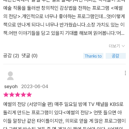
종 썰들을 알고 다시 보면 기존의 보았던 작품들이 새로운 느낌으
도 않고 넘치지도 않으며 예썰의 전당의 폰트는 꼬리가 올라가있
음과 심적인 변화까지 읽을 수 있으며, 클로드 모네가 남긴 『수련
리엄 호가스, 농민의 삶을 귀하게 담아낸 밀레, 지금 이 순간의 소
예술 작품을 둘러싼 창의적인 감상법을 전하는 프로그램 <예썰
로 다가오는 것도 사실이다. 또한 이 책을 보면 위대한 예술가들
어 뭔가 신나 보인다. 독자에게 해주고 싶은 말이 많은지 수다쟁
이 있는 연못> 은 미셀뷔시의 『검은 수련 (미셸 뷔시 장편소설)』
중함을 담아낸 모네, 죽고 난 이후에야 자신의 가치를 제대로 인
의 전당>.개인적으로 너무나 좋아하는 프로그램인데...엇!이렇게
도 결국 한 명의 인간이였음을 느끼게 하는 대목들이 있는데 특히
이의 모습을 보이고 있다. 그럼 그들의 수다를 한번 들어보도록
에 영감을 주었다. 17세기 파테르 파울 루벤스의 『십자가에서 내
정받은 고흐 등 서양미술사를 주름잡은 화가들이 연이어 등장해
책으로 만나게 되다니 너무나 반가웠습니다.소장 가치도 있는 이
나 뭉크의 이야기를 보면 그의 작품 속 투영된 모습들이 현실의
하자.​우선 이 책은 KBS의 교양 프로그램인 방송 작품인 만큼 패
림 (Descent from Cross) 』 은 일본 애니메이션 플란다스의 개
그들의 작품과흥미로운 사연들을 들려준다. 빈분리파의 선봉에
책.어떤 이야기들을 담고 있을지 기대를 해보며 읽어봅니다.​'어제
연장선상 같아 안타까움 마저 들 지경이다. 예술이 단순히 감상의
널들이 여러 명 등장해서 수다를 떨던 이야기를 책으로 엮었다는
주인공 네로가 성당에 가서 항상 보았던 그림으로서,네로의 꿈이
섰던 클림트, 광고 포스터 등으로 유명해진 체코의국민화가 알폰
의 예술이 오늘의 당신에게 말을 겁니다.'​『예썰의 전당: 서양미술
목적으로만 표현되는 수준을 넘어 시대를 반영하고 역사 의식을
걸 잊지 말아야 한다. 다양한 이야기 거리들이 글로 표현되면서
더보기
자 희망을 상징한다.
스 무하, 죽음, 불안, 공포를 그림으로 승화시켰던 뭉크, 다양한
편』<예썰의 전당>에서 소개된 여러 예술 작품 중 시청자들로부
보여주며 때로는 당시의 사회적 문제를 대중에게 알리며 후대인
원래 알던 이야기+다양한 시선으로 보는 작품과 작가에 대한 수
공감 (
2
)
댓글 (0)
색으로 자신의 예술세계를표현했던 마티스, 반전과 평화의 메시
터 가장 큰 호응을 얻었던 '서양미술'을 주제로 엮은 이 책.르네상
들이 잊지 않기를 바라는 마음으로 창작될 수도 있다는 것을 다시
다가 풍요롭게 담겨있다. 또한 영상적 연출을 책에서도 보여주어
지를 작품에 담아낸 피카소까지 친숙한 대가들을 만나볼 수 있는
스 시대를 대표하는 레오나르도 다빈치부터 20세기 파블로 피카
금 깨닫게 되는 책이기도 해서 재미있게 읽을 수 있는 유익한 콘
지루할 틈이 없다.​첫 번째 페이지에서 까만 액자가 보인다. 모나
즐거운 시간이었다. 대부분은 이미 다른 책들을 통해 아는 얘기들
소까지!시대를 대표하는 화가 17인과 그들의 작품을 소개하고 있
메뉴
텐츠의 집합이라고 생각한다. - 출판사에서 도서를 제공받아 본
리자가 사라졌다! 그걸 24시간이 지나도록 아무도 몰랐다고 했
이었지만 새롭게 알게 된 사실들도적지 않았는데, 피카소가 그린
었습니다.무엇보다 이 책의 매력, 아니 이 프로그램의 매력이 아
seyoh
2023-06-04
인의 주관적인 견해에 의하여 리뷰를 작성했습니다.
다. 그리고 다음 장은 모나리자가 등장한다. 그러면서 작품을 찾
한국전쟁 그림이 '한국에서의 학살'만 있는 줄 알았더니 '전쟁과
닐까 싶은데 명작으로부터 다양한 분야의 전문가들이 여러 관점
았고 박물관에서 홀로 한 벽면을 차지할 만큼 엄청난 인기를 얻게
평화'란작품도 있었고 뭉크의 '절규'도 '모나리자'처럼 도난당한
에서 해석하기에 다각적인 시선으로 작품을 바라볼 수 있다는 점
된 사연을 알려준다. 연출이 정말 재미있다. 당시의 시대 배경, 작
예썰의 전당 (서양미술 편) 매주 일요일 밤에 TV 채널을 KBS로
적이 있으며 총 네 개 버전이 있다는 것도이번에 알게 되었다. 방
을, 나아가 역사와 문화 그리고 우리의 삶을 되짚어볼 수 있다는
가의 심경 변화 등을 알려주며 작품이 그려진 각종 사연들이 흥미
돌리게 만드는 프로그램이 있다<예썰의 전당> 언뜻 들으면 아
송을 직접 보진 않아서 뭐라 말하긴 어렵지만 방송 내용을 담은
점이었습니다.프로그램을 애청해서일까!마치 방송을 보는 듯 생
롭게 펼쳐진다. 작가나 예술가의 생애와 작품을 이해할 수 있도록
이들 말장난 같은 타이틀이지만, 의외로 얻을 게 많은 프로그램이
이 책을 보니방송도 미술의 매력을 제대로 느끼기에 충분하지 않
동감 있게 느껴져서 더 흥미롭게 읽었던 이 책.방송으로만 봤다면
생애와 작품에 대한 배경 정보가 충분히 수록되어 있기 때문에,