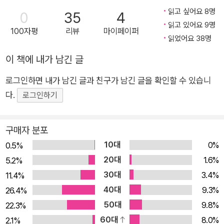
곁들여져 흥미롭게 읽히면서도 예술과 시대의 흐름을 자연스레
읽고 싶어요 8명
0
35
4
이해할 수 있게 해 준다. 또한 각 장의 끝에 작가가 건네는 한 문
읽고 있어요 9명
100자평
리뷰
마이페이퍼
장은 때로는 생각할 거리를, 때로는 위로를 주어 처음 서양미술을
읽었어요 38명
접하는 독자들은 물론 평소 서양미술에 관심 있던 독자 모두에게
이 책에 내가 남긴 글
신선하고 따뜻하게 다가올 것이다. <예썰의 전당>에 쏟아진 시
청자들의 후기 ★★★★★ 내가 예술을 좋아한다는 걸 방송을
로그인하면 내가 남긴 글과 친구가 남긴 글을 확인할 수 있습니
보며 알게 됐다. - 애청자 S ★★★★★ 예술에 무지했던 내 눈
다.
로그인하기
을 뜨게 해 주었다. - 애청자 K ★★★★★ 미술관, 박물관에서
작품을 보는 눈이 생겼다. - 애청자 H ★★★★★ 지적 호기심
구매자 분포
과 갈증을 채워 줬다. - 애청자 J 어제의 예술이 오늘의 우리에게
10대
0%
0.5%
주는 거대한 위로와 용기 예술을 통해 보는 역사와 문화 그리고
20대
1.6%
5.2%
우리의 삶 세상에 존재하는 다양한 삶만큼이나 예술 작품에 대한
30대
3.4%
11.4%
감상도 사람마다 다를 수밖에 없다. 그렇게 예술 작품은 멈춰 있
40대
9.3%
26.4%
는 듯 보여도 살아 숨 쉬며 현재의 우리와 소통한다. 예술에 관한
50대
9.8%
22.3%
세상의 모든 ‘썰’을 나누는 이곳 ‘예썰의 전당’에서는 미술, 역사,
60대
8.0%
2.1%
음악 등 다양한 분야의 전문가들이 한데 모여 작품과 작가를 여러