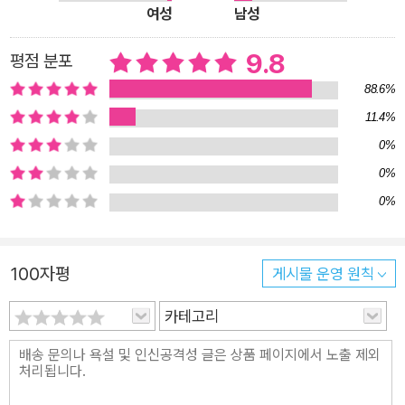
여성
남성
관점에 조명하며 보다 재미있고 깊이 있게 이해할 수 있도록 돕는
다. 이런 이해는 문화를 보는 시각을 넓힐 뿐 아니라 삶을 살아가
9.8
평점 분포
는 방식에 대해서도 다시금 생각해 보게 한다. 그림은 좋아하는데
88.6%
미술사가 어렵게 느껴졌던 사람, 역사는 재미있는데 그림은 잘 모
11.4%
르겠는 사람, 문화의 흐름을 쉽게 들여다보고 싶은 사람이라면 모
0%
두 이 전당으로 모이자. 신에게서 인간으로, 인간에서 다시 ‘나’로
0%
예술이 일상에 스며들다 이야기는 바야흐로 르네상스 시대로 거
0%
슬러 올라간다. 신 중심에서 인간 중심으로 넘어가던 르네상스 시
기에 그림 역시 교회의 전유물에서 벗어나 사람으로 시선을 옮긴
다. 사람 중에서도 왕과 귀족 등 특정 계층에 한정돼 있던 그림은
100자평
게시물 운영 원칙
점차 농민과 노동자로 범위를 확장시키게 되는데 이는 왕정에서
공화정으로, 백성에서 시민으로 변화되는 과정과 닮아 있다. 예술
카테고리
은 여기서 머물지 않는다. 실제와 똑같이 그리던 데서 그리는 사
람의 순간적인 인상을 다루는 것으로, 더 나아가 그 인상에 화가
의 감정과 느낌을 담는 것으로 변화하였고 이는 많은 사람들 중