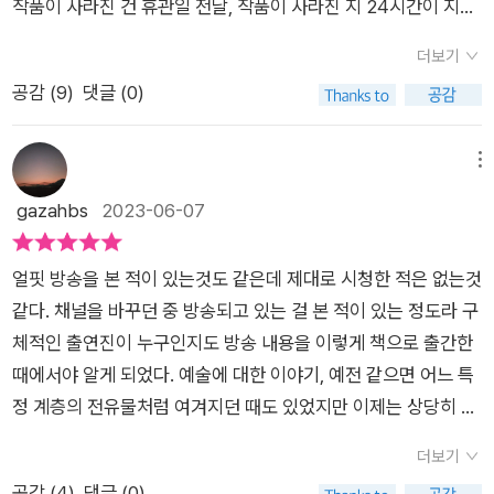
문제는 그림이 잃어버린 지 24시간이 지나도록 잃어버렸다는 사
작품이 사라진 건 휴관일 전날, 작품이 사라진 지 24시간이 지나
못하기 때문이다. 내가 느꼈던 그런 감정을 어쩌면 마티스의
실을 몰랐다는 데 있다. 모두에게 충격적인 일이었고, 특히 세계
서야 도난 사실을 알게 된 박물관 측은 박물관은 물론 ,국경까지
'춤'을 보며 또 다른 즐거움을 느끼게 될수도 있고 그래서인지 '내
더보기
최고의 박물관이라고 불리던 루브르에서 도난되었기에 더 논란
폐쇄해 가며 이 작품을 찾으려 하지만 2년이 넘도록 작품은 흔적
그림들이 봄날의 즐거움을 담았으면 한다. 내가 얼마나 노력했는
공감 (
9
)
댓글 (0)
이 되었다. 2년 후 그림을 되찾긴 했지만, 워낙 대대적으로 보도
조차 찾을 수 없었다, 그런데 이 사건은 미제로 남는 듯 했는데 사
지 아무도 모르게'(337)라는 앙리 마티스의 말이 더 찰떡처럼 다
되었던지라 그 이후 모나리자의 인기는 하늘 높이 치솟았다고 한
라졌던 이 작품이 2년 만에 이탈리아에서 나타난다. (-15-)​​실제
가오고 있다. 고흐와 고갱이 짧은 기간 함께 살았고 고흐가 귀를
다. 그렇다면 우리가 알고 있는 모나리자가 과연 진품인 걸까? 모
로 보면 다서 작다고 생각할 수 있는 <모나리자>는 가로 53센티
메뉴
자르는 자해 사건에 대해서는 미술에 관심이 없는 사람도 아는 사
나리자라고 이름 붙여진 그림이 우리가 익숙하게 아는 작품 말고
미터, 세로 79센티미터, 두께 1.3센티미터의 포퓰러 나무 패널 위
gazahbs
2023-06-07
건이겠지만 고갱이 고흐의 해바라기 그림을 좋아했다는 것은 또
또 있다는 사실에 무척 당황했다. 그에 대한 진실을 책을 통해 만
에 그려졌으며, 그림 속 인물은 실제 사람 크기와 비슷하다. (-18
새롭다. 비슷한 색감과 느낌이지만 고갱보다는 앙리 루소의 그림
나보도록 하자.​ 화가의 이름은 낯설지만, 그림이 익숙한 경우도
-)​​<시스티나 성당 천장화> 중 '아담의 창조' 라 불리는 그림을 한
이 더 좋은데다 고갱이 진심 고흐를 좋아한 것은 아니란 생각에
얼핏 방송을 본 적이 있는것도 같은데 제대로 시청한 적은 없는것
있다. 그중 한 명이 디에고 벨라스케스라는 화가였다. 그는 특히
번 보자. 신이 보여 주는 확정적인 자세, 그리고 아담이 보여 주는
개인적으로 고갱에 대해선 그냥 그랬는데 고갱이 또 고흐에게 해
같다. 채널을 바꾸던 중 방송되고 있는 걸 본 적이 있는 정도라 구
궁중 초상화를 많이 그린 화가인데, 피카소를 비롯하여 많은 화가
약간 나른하지만 깨어나려 하는 부스스한 움직임이 전율을 일으
바라기 그림을 그려달라고 했다니, 고갱과 고흐의 동행이 좀 더
체적인 출연진이 누구인지도 방송 내용을 이렇게 책으로 출간한
들이 사랑한 화가였다고 한다. 가톨릭의 3대 성지인 산티아고 데
킬 정도로 압도적이다. 그림 속 아담의 크기는 미켈란젤로의 <다
좋았더라면 어땠을까 라는 생각도 해보게 된다. 뭉크가 '인생의
때에서야 알게 되었다. 예술에 대한 이야기, 예전 같으면 어느 특
콤포스텔라를 순례하는 사람들이 늘어났는데, 근방에는 무슬림
비드> 정도라고 한다.이 거대한 천장화의 작업기간은 약 4년 6
춤'으로 사랑의 4단계를 표현하고 있기도 하지만 역시 기억에 남
정 계층의 전유물처럼 여겨지던 때도 있었지만 이제는 상당히 대
들이 살고 있어서 성지를 순례하는 데 어려움을 겪었다. 그래서
개월.<피에타>는 1년, <다비드> 도 2!3년 정도밖에 걸리지 않
는 것은 윌리엄 호가스의 결혼세태 시리즈이다. 판화 연작으로 돈
중화되었고 그래서인지 단순히 예술 작품에 대한 해석을 넘어 그
순례자들을 보호하기 위해 산티아고 기사단이 조직되었는데, 당
은 걸 보면 미켈란젤로의 일에 대한 집중력은 정말 대단하다. (-7
더보기
을 벌기도 했지만 시대를 풍자하는 호가스의 그림들은 지금의 우
예술 작품의 창작자인 예술가와 관련한 이야기나 예술품과 관련
시 기사단이 되는 것은 상당히 영예로운 일이자 신분을 상징하는
0-)​​렘브란트 외에도 수많은 유명 화가들을 배출한 네덜란드이지
공감 (
4
)
댓글 (0)