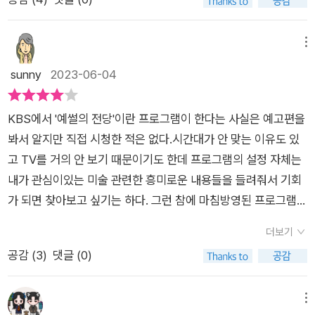
리들에게도 이 부조리한 시대를 돌아보게 하고 있다. 예썰의 전당
한 소위 말하는 뒷이야기, 그러니깐 대중에게 비교적 잘 알려지지
자리였다. 디에고 벨라스케스는 유대인으로, 낮은 계급의 귀족 집
만 유독 렘브란트를 아끼는 데는 특별한 이유가 있다. 다른 화가
서양미술편은 다른 책을 통해 알고 있는 이야기들이지만 짧고 굵
않은 이야기를 만나볼 수 있는 기회가 많아지고 있다. 그렇기에
안이었기에 기사단에 들어갈 수 없었지만 꾸준히 궁정 초상화를
들의 경우 이탈리아 등 해외에서 활동했던 반면 렘브란트는 자신
게 작가와 작품세계를 보여주고 있어서 뭔가 정리되는 것 같아서
'예술에 관한 세상의 모든 썰'을 풀어내고 알려준다는 의미의 <예
메뉴
그렸기에 그 공으로 기사단에 들어갈 수 있었다고 한다. 이렇게
이 태어난 라이덴과 암스테르담 주변을 벗어난 적 없는 순수 국내
좋았다. 무엇보다 이전에는 그리 큰 관심이 없었던 알폰스 무하의
썰의 전당>이라는 프로그램 제목도 참 적절하게 지었다는 생각
sunny
2023-06-04
신분 상승을 중요하게 생각하는 사람이었지만, 한편으로는 소수
파 화가이기 때문입니다. 브뤼헐은 로마 여행을 다녔고, 루벤스도
그림에 관심을 갖게 되었다는 것이 가장 큰 수확인 듯 하다. 아르
이 드는데 이번에 출간된 도서에서는 그중에서도 <서양미술 편
자들의 그림을 마치 재력가와 비등하게 그려낼 줄 아는 사람이기
10년 가까이 이탈리아에서 활동하다 돌아왔다. (-132-)​​1983년
누보풍의 곡선미 넘치는 아름다운 그림뿐만아니라 무하는 슬라
>을 담아내고 있다. 문화사대주의는 아니지만 아무래도 대중을
도 했다. 궁중 난쟁이 곡예단 뿐 아니라 자신의 노예였던 후안 데
미국 워싱턴에 살던 열아홉 살의 한 소녀는 17세기 네덜란드 화
KBS에서 '예썰의 전당'이란 프로그램이 한다는 사실은 예고편을
브 민족의 역사를 담은 슬라브 서사시 연작 시리즈도 그렸는데 그
넘어 세계적으로 인기있는 예술 작품은 서양 미술에 추가 더 기울
파레하를 그린 그림을 살펴보면 알 수 있다. 참고로 파레하의 재
가 얀 페르메이르의 그림 <진주 귀걸이를 한 소녀>에 마음을 송
봐서 알지만 직접 시청한 적은 없다.시간대가 안 맞는 이유도 있
의 그림을 더 많이 찾아보고 싶어졌다.
거라 생각하는데 이 책에서는 대체적으로 이름만 들어도 알만한
능을 높이 산 벨라스케스는 파레하를 자유인으로 놓아주고 그가
두리째 빼앗긴다. 그 기로 그림 포스터를 구입해 방에 붙여 두고
고 TV를 거의 안 보기 때문이기도 한데 프로그램의 설정 자체는
예술가들에 대한 다양한 이야기를 만나볼 수 있는데 그들의 대표
화가로 활동할 수 있도록 도와주기도 했다. 책 속에 등장하는 화
무려 16년간 그림 속 소녀의 이야기르 상상한다. 그리고 마침내
내가 관심이있는 미술 관련한 흥미로운 내용들을 들려줘서 기회
작도 함께 실려 있기 때문에 작품 감상과 함께 흥미진진한 이야기
가들은 이름 혹은 그림만 봐도 아! 하고 자연스레 떠올릴 정도로
그 상상을 하나의 이야기로 완성시켜 책으로 출간하는데 그 소녀
가 되면 찾아보고 싶기는 하다. 그런 참에 마침방영된 프로그램을
를 읽을 수 있다는 점이 가장 큰 매력이다. 만약 TV 방송을 본 사
유명한 화가들이다. 그렇다 보니 그들은 당대에도 성공 가도만을
가 바로 소설 <진주귀고리 소녀>의 작가 트레이시 슈발리에 Tra
책으로 엮은 서양미술편이 나와서 그동안 시청을 하지 못한 아쉬
람이라면 내용이 떠오를 것이고 그렇지 않은 경우라 해도 내용을
더보기
달렸을 거란 착각을 하기 쉽다. 하지만 그들 또한 인간이기에 절
cy Chevalier다. (-155-)​​책 『예썰의 전당 (서양미술 편)』 은 17
움을 달래주었다.이 책에선 서양미술을 대표하는 작가 17명을 선
이해하는데 있어서 무리는 없어 보인다. 중세 시대 미술작품 중
공감 (
3
)
댓글 (0)
망을 하기도 하고, 슬픔과 고통을 겪기도 했다. 상황이 어떻든지
명의 서양 예술가가 소개되고 있다. 이 예술가는 그 시대상을 잘
정해 그들이 오늘날의 우리에게 들려주는 메시지를전달한다. 레
신기하다 싶은 작품들을 꼽으라면 단연코 대리석 조각품일 것이
자기에게 주어진 상황에서 자신에게 주어진 일을 해냈기에 설령
표현하였으며, 사진이 없었던 시기에 그림,예술이 가지는 큰 의미
오나르도 다빈치를 필두로 해서 서양미술사에서 빠질 수 없는, 한
다. 청동으로 만들어진 작품들도 신기하지만 하얀 돌덩어리를 깎
당대에는 인정받지 못했어도, 현대에는 불세출의 화가로 인정받
를 간직하고 있다. 그 17명은 레오나르도 다빈치, 알브레히트 뒤
가닥 했던 사람들이줄줄이 등장하는데 굳이 약간 인지도가 낮은
메뉴
아서 어떻게 저토록 섬세한 표현이 가능했을까 싶을 정도로 과연