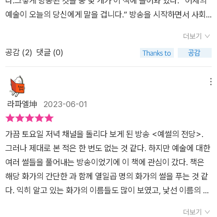
다.그렇게 방송된 것들 중 몇 개가 이 책에 들어와 있다. “어제의
았을까 싶다. 음악 등 연관된 내용들까지 풍부하게담아 미술 교양
휘발될 수 있었던 이야기들을 책을 읽음으로써 다시 내 것으로 만
작품을 더욱 깊이 있게 이해할 수 있다.​또한 작가들의 챕터가 끝
예술이 오늘의 당신에게 말을 겁니다.” 방송을 시작하면서 사회
서로 손색이 없는 책이었다.
들어낼 수 있어서 좋았습니다.그리고 마지막에 화가가 건넨 말은
날 때마다 질문을 던지는데 작가의 전반적인 삶을 한 줄로 보여주
자가 하는 말이다.이 멘트가 썩 마음에 든다.‘어제의 예술이 오늘
다정한 안부처럼 큰 위로를 건네곤 하였습니다.​세상을 향한 무한
더보기
는 것 같다.​유명한 작가의 작품만 아니라, 작자 미상의 수많은 피
의 나에게 말을 건다.’ 의미심장한 말이다.그게 예술의 진수이기
도전을 한 다빈치충만한 자기애로 셀프 브랜딩의 시초가 된 뒤러
공감 (
2
)
댓글 (0)
에타들도 볼 수 있어서 눈이 즐거웠다. 이 책은 전반적으로 작가
도 하고, 또한 예술의 생명력을 강조하는 말이기도 하다. 어제 만
분업으로 최고의 퀄리티를 완성시킨 루벤스그림 속 그림으로 추
의 대표작 뿐 아니라 작가 미상의 다양한 작품을 비교하고 분석하
들어진 예술이 어제의 것으로, 흘러가버린 것이 아니라, 오늘날
리를 끌어내는 벨라스케스롤러코스터 같은 인생을 자화상으로
는 이야기들을 함께 보여주며, 각각의 다른 작품들의 공통점과 차
생생하게 말을 걸어오고 있는 것이다. 문제는 어제의 예술이 오늘
메뉴
그려 낸 렘브란트처음으로 그림 구독 서비스를 시작한 호가스백
이점을 비교할 수 있도록 도와준다. ​예썰의 전당은 편집의 묘미를
나에게 말을 걸고 있건만 내가 그 말을 듣고 있는가, 하는 점이
라파엘坤
2023-06-01
내장에 걸렸을 때조차 보이는 그대로를 그린 모네설레게 하는 법
보여주는 책이었다. 흥미를 돋우는 시작과 중간중간 이야기의 화
다, 이 책은 바로 그 점에서 의미가 있다.방송에 등장하는 패널들
을 알았던 광고 그림의 대가 무하절규로 시작해 태양으로 마무리
자가 바뀌는듯한 주제 변화 또한 지루함 없이 이야기를 따라갈 수
이 화가들을 소개하면서, 아주 신선한 시각으로 우리에게 말을 씹
한 뭉크평화를 사랑해 한국전쟁의 아픔을 그렸던 피카소...어느
가끔 토요일 저녁 채널을 돌리다 보게 된 방송 <예썰의 전당>.
있게 만들어준다. 풀 컬러인 본문은 시각적으로 아름다운 작품들
어먹여주고 있는 것이다. 체하지 않도록, 또한 맛이 있게 그 음성
인생도 순탄치 않았었고 그렇기에 이들이 지금까지도 찬란히 빛
그러나 제대로 본 적은 한 번도 없는 것 같다. 하지만 예술에 대한
을 볼 수 있다. 수록된 작품들은 고화질의 사진으로 제공되기 때
들을 우리에게 전해주고 있는 것이다. 이 책에는 누가 들어와 있
났는지도 모르겠다는 생각이 들었습니다.<절규>의 에드바르 뭉
여러 썰들을 풀어내는 방송이었기에 이 책에 관심이 갔다. 책은
문에, 작품의 디테일을 더욱 살펴보기 쉬었다.​한 줄 평: 《예썰의
는지 살펴보자. 레오나르도 다빈치알브레히트 뒤러미켈란젤로피
크는​'내 예술은 개인적인 고백이다.삶에 대한 두려움이 없었다면
해당 화가의 간단한 과 함께 열일곱 명의 화가의 썰을 푸는 것 같
전당》은 작가의 대표작 뿐 아니라 그 시대를 풍미했던 작자 미상
터르 브뤼헐페테르 파울 루벤스디에고 벨라스케스렘브란트 판레
길을 잃은 배와 같았을 것이다.'​며 자신의 작품으로부터​'나는 예
다. 익히 알고 있는 화가의 이름들도 많이 보였고, 낯선 이름의 화
의 다양한 작품을 함께 살펴볼 수 있는 즐거움이 많은 책.​**이 글
인얀 페르메이르윌리엄 호가스장 프랑수아 밀레클로드 모네빈센
술로 삶의 의미를 설명하고자 노력한다.그래서 내 그림이 다른 이
가들도 보이지만 독서의 부담이 없이 다가갈 수 있는 책이라는 것
은 문화충전 200의 소개로 출판사로부터 도서를 제공받아 솔직
트 반 고흐구스타프 클림트알폰스 무하에드바르 뭉크앙리 마티
더보기