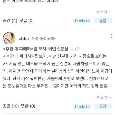
는지 아무도 모르게. 앙리 마티스
에도 삶은 지속되니.유인원과의 산책: 왜 갇혀 있는 동물을 보면
다. 미묘한 시선 교환 정도가 최대의 표현이었다. (169쪽) 다
를 막아선 인물이 있다. 그가 든 방패에는 평화의 메신저로 불리
트 Ⅰ>로 시작해서 학문을 그림으로 표현한 작품들을 접할 수 있
고통스러운가? 왜 동물에 대해 말하는 것이 이토록 중요하게 느
시, 이 책은? 이 책을 읽으면서 같이 할 일이 있다.다름아니라, 이
는 흰 비둘기가 그려져 있고, 들고 있는 창에는 저울이 매달려 있
더보기
었다. <베토벤 프리스> 1, 2, 3도 처음 접하는 작품이다. 하지만
껴지는가? 왜 간절하게 그들과 함께 있고 싶은가? 아직 질문하고
책의 원본이 되는 프로그램 KBS의 <예썰의 전당>을 찾아보는
다. 저울은 곧 정의를 의미한다. 그리고 그 사이에 곡식이 보이는
공감 (
4
)
댓글 (0)
마지막은 그의 대표작 <키스>로 마무리한다. 나의 황금 시기를
있는 이들에게 이 책은 아름다운 답을 줄 것이다.흠... 신간을 주
것이다.여기 이 책에 수록된 해당편을 찾아 이 책과 비교하면서
데이는 풍요를 상징한다.맞은편 벽에 있는 ‘평화‘(353쪽 아
기다리며 다음 작가로 책장을 넘긴다. 알폰스 무하의 작품은 타
워(!) 담다가 결국 어제 커피에 배송비 유료인 책 한 권만 같이 주
찾아보면 훨씬 이해도 잘 되거니와 눈으로 보는 이미지들이 훨씬
래) 그림을 보면 어린아이들과 사람들이 자유롭게 춤을 추고, 피
로 카드를 연상시킨다. 사람들의 마음을 잡아 끄는 그의 그림은
문을 했는데. 역시 우양산은 따로 사야되려나. 사고 싶은 책은 많
chika
2023-05-29
메뉴
많이 남게 되어, 이 화가들에 대한 기억이 두고 두고 남게 될 것이
리를 불거나 풍류를 즐기는 모습이다. 아이들은 천진난만하게 장
상업과 예술의 경계를 무너뜨린 것은 아닐지... 뭉크의 절규도 결
지만 공간의 여유가 없음이 망설임을 길게 할 뿐이다......
다. 예술은 그저 지식으로만 쌓아둘 게 아니다.우리에게 직접적으
<후안 데 파레하>를 보자. 어떤 신분을 ...
난감을 가지고 놀고 있고, 한 아이는 날개 달린 말을뒤에서 편안
국 세상으로의 외침은 아니었을까 하는 생각도 들게 된다. 마티스
로 느껴져야만 진정한 예술인데, 그 느끼는 방법 중 하나가 이렇
<후안 데 파레하>를 보자. 어떤 신분을 가진 사람으로 보이는
하게 끌고 가고 있는 등 동심이 살아나는 그림이다. 흥미로운
와 피카소의 이야기로 책은 마무리된다. 기존에 들어 알고 있던
게 말을 걸어오는 예술과 교감하면서 느끼는 게 아닐까. 이 책은
가. 기품 있는 태도와 표정이 높은 신분의 사람처럼 보이지 않는
건 하늘에 그려진 문양인데 이 그림을 6·25전쟁으로 해석하면 피
화가들의 이야기도 있었으나 디테일한 부분까지는 몰랐던 내용
바로 그렇게 우리를 예술의 세계로 인도하고 있는 것이다.
가. 하지만 후안 데 파레하는 벨라스케스의 하인이자 노예 계급이
카소가 태극무늬를 재해석한 문양으로 읽을 수 있을 듯하다.<전
을 다루고 있었다. 여기 소개되지 않는 화가들도 더 있겠으나 굵
었다. 당시 가장 핍박받던 이슬람계 혼혈로 보인다. 전체적으로
쟁과 평화>는 국경을 초월해 전쟁의 아픔을 딛고 이제는 평화로
직한 화가들은 대부분 담고 있는 책이 아닌가 싶다. 서양미술에
는 모노톤으로 다소 무거운 느낌이지만 어깨의 하얀 칼라 등을 통
운삶을 누릴 수 있기를 바라는 더 이상 이 땅에 전쟁의 비극이 일
대해 흥미롭게 접근하기 좋은 내용의 책이었다 전하며 제대로 방
해 얼굴을 강조하고 있다. 뿐만 아니라 희화화하거나 낮췄다는 느
어나지 않기를 바라는 피카소의 진심을 담은 그림이라고 할 수 있
송을 보고 싶게 만드는 책이었다. 서양미술을 부담 없이 접하고
더보기
낌도 전혀 들지 않는다. 파레하는 벨라스케스의 조수이기도 했
다.피카소가 태어난 후 20세기 전반에는 전쟁이 끊이지 않았
싶은 이들이 읽어보면 좋겠다 전하며 리뷰를 줄인다. *이 리뷰는
공감 (
10
)
댓글 (0)
다. 파레하의 재능을 알아본 벨라스케스는 자유민 신분으로 그
다. 1차 세계대전, 스페인 내전, 2차 세계대전, 6·25전쟁까지 목
책을 제공받아 직접 읽고 작성했습니다.