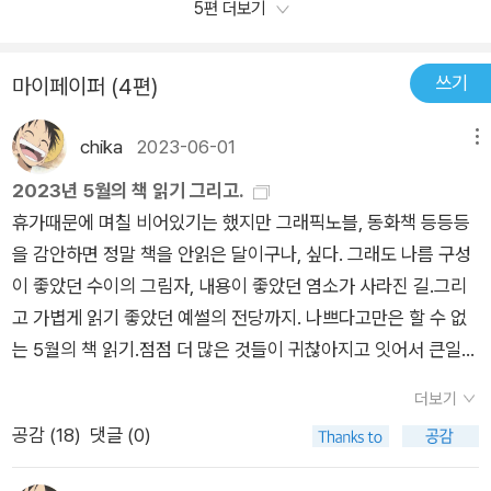
데, 체코인인 무하가 그 곡을 듣고 그냥 넘어갈 수는 없었을 것이
술 분야의 경우에는 일정한 전문성이 요구되며 이런 과정에서의
5편 더보기
나 성당 천장화>는 실제 보지 못하였음에도 얼마나 대단한 작품
다. 그러니 음악과 미술은 서로서로 영향을 끼치고 있는 게 분명
어려움을 겪는 분들이 많다는 점에서도 무조건적인 일반화는 경
인지 모르는 사람이 드물지 않을까? 하는 생각이 든다. 네 번째
하다.또다른 예가 있으니 바로 클림트에게 끼친 베토벤의 영향력
계해야 한다. 다만 책에서는 미술 이야기나 예술사적 가치, 그리
쓰기
작가로 넘어가기 전 그의 말의 마지막 문장 '나는 항상 배우고 있
마이페이퍼 (4편)
이다. <베토벤 프리스> (267쪽)클림트의 <베토벤 프리스>는
고 인류와 문명, 문화와 역사 등의 다양한 조명과 예시를 통해 인
다.'가 여운처럼 완벽으로 가는 길을 비추는 듯하다. 피터르 브뤼
베토벤에 바치는 찬가다. <베토벤 프리스1 ><베토벤 프리스2
문학적 가치를 표현하고 있으며 다양한 패널들이 함께 출연해서
chika
2023-06-01
메뉴
헐의 이름은 낯설었지만 그 그림은 익숙했다. 그 그림 안에는 비
><베토벤 프리스3 > 그 그림에 대한 설명을 일일이 옮길 수 없
서로 다른 시각의 차이나 평가와 반응의 정도 등도 자세히 구현하
판적인 시선들이 담겨 있고 우리의 욕망을 잘 표현되어 있었던 것
2023년 5월의 책 읽기 그리고.
는 게 유감이다.독자들은 특히 267쪽에서 270쪽을 읽어볼 일이
고 있다는 점에서도 다양한 관점에서의 배움의 가치를 얻거나 이
같다. 오늘날의 욕망은 보이는 것부터 보이지 않는 것까지 다양하
휴가때문에 며칠 비어있기는 했지만 그래픽노블, 동화책 등등등
다. 이런 그림 읽어보자. 네델란드 화가인 페르메이르의 그림이
룰 수 있을 것이다. ​물론 우리가 살아가는 현실의 삶에서 미술이
지만 작가는 그 시대 자신만의 표현법으로 욕망을 잘 그려냈던 것
을 감안하면 정말 책을 안읽은 달이구나, 싶다. 그래도 나름 구성
다. <음악 수업>페르메이르는 우리에게 <진주 귀걸이를 한 소
나 예술 분야가 미치는 영향력이 크지 않다고 볼 수도 있지만 거
같다. 루벤스의 그림이 유명해 아는 그림들이 많았는데 그의 작
이 좋았던 수이의 그림자, 내용이 좋았던 염소가 사라진 길.그리
녀>로 잘 알려진 화가인데, 그는 당시 부가 축적되고 중산층이
의 모든 인문학적 가치에 있어서도 해당 주제와 분야의 경우 절대
업 방식도 잘 알 수 있었던 부분이었다. 분업화로 그림으로 살아
고 가볍게 읽기 좋았던 예썰의 전당까지. 나쁘다고만은 할 수 없
성장하면서 남성 독점이었던 연주자의 역할이 여성에게로 확장
성과 일정한 영향력을 제공하고 있고, 이는 우리가 다양한 분야를
있을 때도 부를 누린 화가였다니... 그림만큼이나 국가 간의 관계
는 5월의 책 읽기.점점 더 많은 것들이 귀찮아지고 잇어서 큰일이
됐고 여성들 교양 수업의 일환으로 악기를 하나씩 배우게 되는 사
종합적으로 바라보는 관점, 그리고 시대정신으로 볼 수 있는 초연
에도 도움이 되는 민간 외교관 일을 해줬던이라는 것도 알아 간
기는 하지만. 1770년 5월 20일:8번 노예 사망. 노예 무역선에서
회 변화를 포착하여 그것을 그림으로 남겼다. 그중의 하나 <음악
결의 가치와 의미부여를 통해 어떤 형태의 삶의 교훈이나 사회적
더보기
다. 벨라스케스의 작품은 익숙하기에 반가웠고, 그 익숙했던 작
열 번의 항해 중 한 번골로 선상 반란이 벌어졌다. 배에 여자가 많
수업>그림을 살펴보면서 그 안에 어떤 것이 들어있는지, 읽어보
변화와 발전을 추구해 나갈 수 있는지도 함께 접하며 판단해 볼
품을 어떻게 볼지에 대해 생각을 해봐야 할 내용도 보였다. '누구
공감 (
18
)
댓글 (0)
을수록 반란가능성은 컸지만 역사가들은 이를 우연으로 치부했
자. (169쪽) 먼저 악기는 피아노의 조상에 또 조상쯤 되는 악기
수 있어서 현실에서도 그 사용과 활용이 괜찮은 미술 및 예술 분
를 위하여 붓을 들었나'를 보며 자신의 신분의 장벽을 이겨겨내려
다. 흑인 노예의 후손인 리베카 홀은 지워진 여성들의 자취를 추
라 한다.버지날(virginal) 이라 부르는 악기다. 검색해보니, 이런
야 가이드북으로도 볼 수 있는 책이다.​<예썰의 전당 서양미술 편