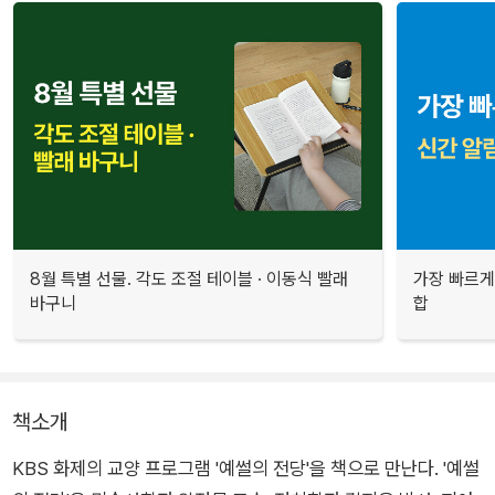
8월 특별 선물. 각도 조절 테이블 · 이동식 빨래
가장 빠르게
바구니
합
책소개
KBS 화제의 교양 프로그램 '예썰의 전당'을 책으로 만난다. '예썰