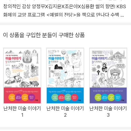
창의적인 감상 양정무X김지윤X조은아X심용환 썰의 향연! KBS
화제의 교양 프로그램 <예썰의 전당>을 책으로 만나다 수백 년
전, 수천 킬로미터 떨어진 곳에서 그려진 그림, 지어진 음악, 세워
진 건축물 앞에서 알 수 없는 감동과 벅차오름을 느끼는 이유는
이 상품을 구입한 분들이 구매한 상품
뭘까? 예술 작품에는 시공간을 뛰어넘어 전해지는 작가의 생애
와 시대가 깃들어 있기 때문 아닐까? KBS 화제의 교양 프로그램
<예썰의 전당>은 미술사학자 양정무 교수, 정치학자 김지윤 박
사, 피아니스트 조은아 교수, 역사학자 심용환 교수와 함께 미술,
음악, 문학, 건축 등 다양한 예술 작품을 각각의 전문 지식을 바탕
으로 흥미롭고 입체적으로 풀어내 큰 사랑을 받았다. 이 책은 <
예썰의 전당>에서 소개된 여러 예술 작품 중 시청자들로부터 가
장 큰 호응을 얻었던 서양미술을 주제로 엮었으며, 르네상스 시대
를 대표하는 레오나르도 다빈치부터 20세기 파블로 피카소까지
난처한 미술 이야기
난처한 미술 이야기
난처한 미술 이야기
1
2
3
시대를 대표하는 화가 17인과 그들의 작품을 소개한다. 시대순으
로 전개되는 작가와 그들의 뒷이야기는 재미있는 에피소드들이