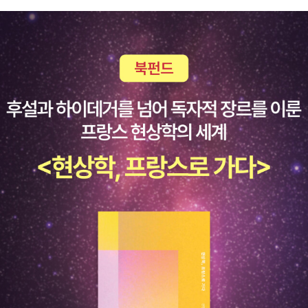
에는 만삭의 여성이 있는데 당시 임신 중이었던 피카소의 연인 프
랑수아 질로Françoise Gilot를 소재로 하였다는 이야기가 있다.
정말 피카소가 만삭인 자신의 연인의 모습을 이 그림에 담은 것이
라면 그만큼 6·25전쟁에 깊이 감정 이입했다는 징표일 것이다.역
사적으로 전쟁의 공포는 더욱 심해지고 있었다. 6·25전쟁 때 한
반도에서 쏜 총탄의 양이 2차 세계대전 때 전 세계에서 봤던 총탄
의 양과 비슷했고 6·25전쟁에서는 게르니카 학살 당시의 공습 수
준을 훨씬 뛰어넘어한번 폭격할 때 900~1,000대 가까이 비행기
를 띄웠을 정도로 전쟁이 심화했다.