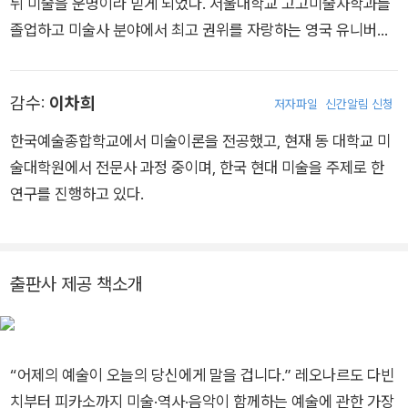
뒤 미술을 운명이라 믿게 되었다. 서울대학교 고고미술사학과를
졸업하고 미술사 분야에서 최고 권위를 자랑하는 영국 유니버시
티 칼리지 런던에서 박사학위를 받았다. 한국예술연구소 소장, 1
9대 한국미술사교육학회 회장, 한국미술경영학회 초대 회장을
감수:
이차희
저자파일
신간알림 신청
역임했다. 존스홉킨스 대학교와 메릴랜드 미술대학에서 방문교
수로 미술사를 연구하고, 서양미술을 상업주의와 연결한 연구로
한국예술종합학교에서 미술이론을 전공했고, 현재 동 대학교 미
학계의 주목을 받고 있다. 유학 시절, 도서관보다 박물관에서 더
술대학원에서 전문사 과정 중이며, 한국 현대 미술을 주제로 한
많은 시간을 보내면서 미술관, 박물관 가이드를 가장 재미있게 인
연구를 진행하고 있다.
도하는 학생으로 유명세를 탔다. 다양한 학문의 경계를 넘나들며
‘인문학의 꽃’ 미술사를 풀어내 여러 곳에서 강의 요청이 끊이지
않는다. 지은 책으로는 『난생 처음 한번 공부하는 미술 이야기』 1
출판사 제공 책소개
~8권, 『난생 처음 한번 공부하는 미술 이야기-내셔널 갤러리 특
별판』, 『시간이 정지된 박물관 피렌체』, 『상인과 미술』, 『그림값
의 비밀』, 『벌거벗은 미술관』이 있고, 번역한 책으로는 『신미술사
학』, 『조토에서 세잔까지: 서양회화사』, 『그리스 미술』이 있다.
“어제의 예술이 오늘의 당신에게 말을 겁니다.” 레오나르도 다빈
치부터 피카소까지 미술·역사·음악이 함께하는 예술에 관한 가장