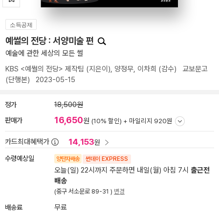
소득공제
예썰의 전당 : 서양미술 편
예술에 관한 세상의 모든 썰
KBS <예썰의 전당> 제작팀
(지은이),
양정무
,
이차희
(감수)
교보문고
(단행본)
2023-05-15
정가
18,500원
16,650
판매가
원
(10% 할인) +
마일리지 920원
14,153
카드최대혜택가
원
수령예상일
양탄자배송
썬데이 EXPRESS
오늘(일) 22시까지 주문하면 내일(월) 아침 7시
출근전
배송
(중구 서소문로 89-31 )
변경
배송료
무료