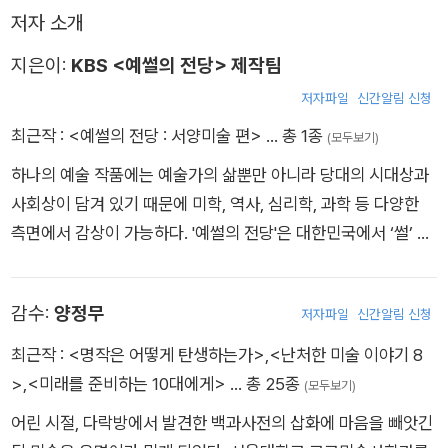
저자 소개
지은이:
KBS <예썰의 전당> 제작팀
저자파일
신간알림 신청
최근작 :
<예썰의 전당 : 서양미술 편>
… 총 1종
(모두보기)
하나의 예술 작품에는 예술가의 삶뿐만 아니라 당대의 시대상과
사회상이 담겨 있기 때문에 미학, 역사, 심리학, 과학 등 다양한
측면에서 감상이 가능하다. '예썰의 전당'은 대한민국에서 ‘썰’ 푸
는 걸로는 둘째가라면 서러운 박사들이 모여 예술 작품을 둘러싼
창의적인 감상법을 공유하고, 어제의 예술이 품은 이야기를 통해
감수:
양정무
저자파일
신간알림 신청
오늘의 시청자와 독자들에게 통찰과 위로가 되고자 한다.
최근작 :
<명작은 어떻게 탄생하는가>
,
<난처한 미술 이야기 8
>
,
<미래를 준비하는 10대에게>
… 총 25종
(모두보기)
어린 시절, 다락방에서 발견한 백과사전의 삽화에 마음을 빼앗긴