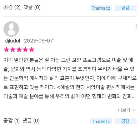
들에게자신의 삶을 명확하게 하는 데 도움이 되기를 원한다.'​라고
은 변함이 없었다. 처음은 다방면에서 도전을 하며 누구나 알고
하게 작성한 글입니다 **​#명화 #서양미술 #서양미술사 #미술
스 그간 미술 공부좀 한다고 몇 사람의 화가는 책을 읽으면서 살
공감 (
2
)
댓글 (0)
했다는데...그의 절규가 처절한 몸부림을 넘어 다정한 안녕으로
있는 유명한 천재 레오나르도 다빈치를 다룬다. 시작은 모나리자
사 #예술사 #예썰의전당 #합스부르크 #내셔널갤러리 #모나리
펴본 적이 있기에 이 책으로 총정리(?)를 하기도 했다. 해서 즐거
다가왔었습니다.​에드바르 뭉크가 오늘의 당신에게 말을 건넨
가 유명해지게 된 사건으로 시작된다. 천재였으나 서자라는 태생
자 #고흐 #피카소 #렘브란트 #마티스 #클림트 #뭉크 #밀레 #
운 독서였다.그러니 그림에 대해 관심이 있는 독자들에겐 아주 의
다.'깊은 밤 뒤에는 찬란한 아침이 옵니다.'​개인적으로 인상적이었
의 한계를 떨쳐내고자 그의 도전은 계속되었던 것은 아니었나?
메뉴
모네 #다빈치 #뒤러 #미켈란젤로 #벨라스케스 #브뤼헐 #루벤
미있는 책이 될 것이다. 그러나 그 중에서 몇 화가들은 처음 듣기
던 '얀 페르메이르'.<진주 귀걸이를 한 소녀>라는 작품으로 우리
하는 생각도 든다. 그와 상황은 다르나 경제생활을 위해 다양한
djkidol
2023-06-07
스 #페르메이르 #호가스 #무하
도 했다.예컨대 알폰스 무하 같은 경우다.다른 화가들은 KBS TV
에게 친숙한 그.​일상이라고 하면 자칫 지루하게 느껴질 수 있지만
직업을 경험하게 됐던 서른 이후의 나의 삶도 돌아보게 된다. 결
를 통해 만나보았는데, 어찌된 셈인지 <알폰스 무하>편은 보지
페르메이르가 그림 속에 숨겨 놓은 가치와 의미를 찾아가다 보면
국 남는 것은 기록이라는 것도... 두 번째 화가 알브레히트 뒤러
못했는가 보다. 해서 책으로 보고 다시 TV를 찾아보기도 했다. 화
이미 알만한 분들은 잘 아는 그런 교양 프로그램으로 미술 및 예
지루할 틈이 없다. 그런 하루하루가 모여 우리의 인생이 되는 거
의 첫 그림은 나도 예수님으로 착각할 뻔했다. 낯이 익은 그림이
가와 음악가, 서로 영향을 끼치다. 알폰소 무하와 스메타나 미국
술, 문화와 역사 등의 다양한 가치를 조명하며 우리가 배울 수 있
라고, 또한 가장 위대한 것은 평범한 순간에 있다고 페르메이르는
었는데 자화상이었다니. '나를 찾아서'라는 수식이 이번에 소개되
에서 지내던 알폰소 무하는 1908년 보스턴 필하모니가 연주하는
는 인문학적 메시지와 삶의 교훈이 무엇인지, 이에 대해 구체적으
그림을 통해 우리에게 알려준다.​ - page 169​<진주 귀걸이를 한
는 다양한 자화상을 알게 해준다. 책 중간중간 보이는 고흐나 프
스메타나의 교향시 <나의 조국>을 듣고 강렬한 인상을 받는
로 표현하고 있는 책이다. <예썰의 전당 서양미술 편> 책에서는
소녀>만 보더라도 살짝 벌린 입술, 초롱초롱한 눈빛과 함께 섬세
리다 칼로의 말을 보면 '나'란 존재는 정말 잘 알 듯하면서도 죽을
다. 스메타나는 보헤미안을 대표하는 체코의 국민 작곡가다. 이후
미술과 예술 분야를 통해 우리의 삶이 어떤 형태의 변화와 진화를
한 그림자 처리가 인물의 개성과 순간의 신비로움을 끄집어내면
때까지 알아가야 할 숙제가 아닌가 싶다는 생각이 든다. 지금 내
무하는 자신의 그림에 스메타나를 그려넣기도 하였다. (291
거듭하며 오늘 날과 같은 모습으로 성장해 왔는지를 자세히 조명
서 우리를 매료시키지 않았는가!그런 그가 오늘의 우리에게 건넨
삶에서도 그렇듯이... 세 번째로 완벽주의자 미켈란젤로를 만난
더보기
쪽) 여기서 유튜브를 찾아서 스메타나의 <나의 조국>을 찾아 들
하고 있고, 특히 서양미술에 대한 입체적인 소개와 분석이 인상적
말.​'가장 위대한 오늘을 놓치고 있진 않나요?'​어제의 예술이 오늘
다. 그의 피에타도 앞의 두 작품처럼 수난의 시간이 있었다는 사
공감 (
1
)
댓글 (0)
었다. 그 곡, 알폰스 무하가 강렬한 인상을 받지 않을 수 없었을
인 책이라 해당 주제와 분야에 대해 관심있는 분들에게는 유용한
의 우리에게 건넨 이야기.삶을 살아갈 용기를, 희망을 건네주었습
실을 알게 된다. 다비드 조각을 완성하며 말했던 그의 대사가 당
것이다. 다른 나라 사람인 나도 그 곡을 들으니 울컥하게 되는
가이드북일 것이다.​<예썰의 전당 서양미술 편> 물론 미술과 예
니다.다음의 이야기도 얼른 만나보고 싶은 마음뿐이었습니다.
시 예술교육의 미덕이 반영됐다는 말에 공감하게 된다. <시스티