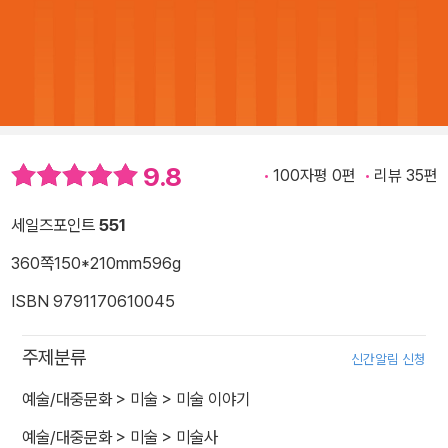
9.8
100자평 0편
리뷰 35편
세일즈포인트
551
360쪽
150*210mm
596g
ISBN 9791170610045
주제분류
신간알림 신청
예술/대중문화
>
미술
>
미술 이야기
예술/대중문화
>
미술
>
미술사