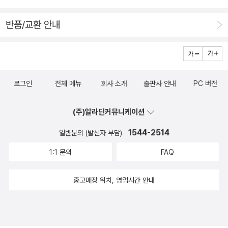
를 놓아준다. 이후 파레하는 계속해서 화가로 활동했고, 그의그
도한 피카소는 전쟁의잔혹함, 비인간성을 예술로서 고발하고
림 <성 마태오의 소명>은 현재 프라도미술관에 걸려 있다. 그 시
자 했던 것으로 보인다.6·25전쟁을 다룬 또 다른 그림도 있다. <
반품/교환 안내
절 관습과 편견을 깨고 자신의 하인까지도 위엄과 개성 있는 인물
전쟁과 평화>보다 1년 먼저 그려진 <한국에서의 학살>이라
로 그려 낸 벨라스케스의 시선은 정말 놀랍다는 말로도 부족하다.
는 작품인데 여기서는 ‘한국‘이라는 단어가제목에 직접적으로 등
127
장한다.<한국에서의 학살>에서 그림 왼쪽을 보면 지금 벌거벗
은 모습의 순박한 사람들이 무기 하나 들지 않고 아이를 안고 있
로그인
전체 메뉴
회사 소개
출판사 안내
PC 버전
거나 체념한 듯 서 있다.반면, 이들의 반대편에는 인간이라기보다
는 로봇처럼 보이는 무시무시한 학살군이 총을 겨누고 있는 구도
(주)알라딘커뮤니케이션
다. 한국에서의 학살은 왼쪽에 양민, 오른쪽에 학살자라는 같
1544-2514
일반문의 (발신자 부담)
은 구도를 갖고 있다. 글을 읽을 때 왼쪽에서 오른쪽으로 읽는 것
처럼 그림 역시 왼쪽에 희생자를 둠으로써 우리의 시선이 희생자
1:1 문의
FAQ
에게 먼저 향하게 해 희생자 편에 더 공감할 수 있도록 싸인 구도
라고볼 수 있다.고야의 그림이 학살을 사실적으로 다루고 있다
중고매장 위치, 영업시간 안내
면, 피카소의 그림에서는 전쟁에 대한 공포가 느껴진다. <한국에
서의 학살>의 희생자들은 여성과 아이들인 데다가 알몸 상태
로 위험과 공포에 고스란히 노출돼 있기 때문이다. 또한 그림 속