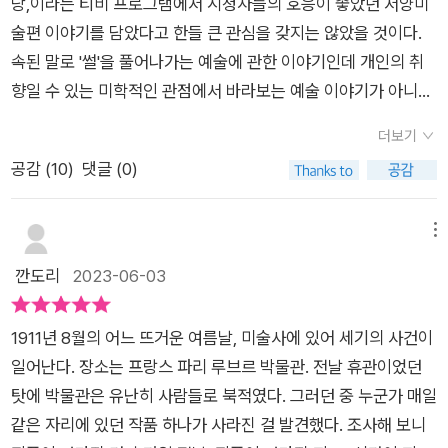
당,이라는 티비 프로그램에서 시청자들의 호응이 좋았던 서양미
에 대한 이야기를 그와 관련된 지역을 돌아보며 자신의 이야기와
술편 이야기를 담았다고 한들 큰 관심을 갖지는 않았을 것이다.
녹여서 풀어낸다. 갑자기 이 시리즈를 이야기하는 이유는, 예썰의
속된 말로 '썰'을 풀어나가는 예술에 관한 이야기인데 개인의 취
전당 속에서 마주한 작가들 중 여러 명이 그 책의 단독 인물로 등
향일 수 있는 미학적인 관점에서 바라보는 예술 이야기가 아니라
장하기 때문이다. 물론 그 책을 통해 만났지만, 잊힌 이야기뿐 아
예술 작품이 품고 있는 역사, 시대적 상황인 정치, 사회, 문화를
니라 또 다른 비하인드 스토리를 통해 좀 더 깊이 있게 예술과 인
더보기
아우르며 말하고 있는 것에 더해 예술가 개인의 사상과 개인사까
물의 삶을 조명할 수 있었던 시간이었다. ​ 비하인드 스토리를 자
공감 (
10
)
댓글 (0)
지 포함해 예술 작품에 얽혀있는 수많은 이야기들을 재미있게 풀
꾸 이야기하는 이유를 예를 들자면, 가령 첫 번째 등장한 만능 예
어놓고 있다. 예썰의 전당 서양미술편에는 이름만 들어도 잘 알
술가 레오나르도 다빈치의 이야기를 읽다 보면 그가 서자였다는
수 있을 것 같은 예술가들의 이야기를 담고 있는데 사실 관심을
메뉴
것은 익히 알고 있었고 눈썹 없는 그림으로 유명한 모나리자의 작
갖고 있는 화가에 대한 여러 썰들은 대부분 한번쯤은 어느 책에선
깐도리
2023-06-03
가였다는 사실도 알고 있다. 근데 작디작은(가로 53cm, 세로 79
가 읽어본 기억이 있는 이야기들이기는하다. 하지만 이 책을 읽으
cm) 한 장의 그림이 왜 세계적으로 유명한 그림이 되었을까? 현
며 새롭게 느껴지는 것은 예술은 역시 미학적인 관점에서 개인의
재 이 그림은 프랑스 루브르 박물관에 있는데, 과거 첫 순회 전시
1911년 8월의 어느 뜨거운 여름날, 미술사에 있어 세기의 사건이
취향이 강하게 나타날 수 있음을 확인할 수 있었다는 것이다. 내
가 열렸을 때 워낙 많은 관람인원(170만 명)이 몰려서 관람시간
일어난다. 장소는 프랑스 파리 루브르 박물관. 전날 휴관이었던
친구는 마티스의 그림을 좋아하는데 나는 마티스의 그림보다 호
을 20초로 제한했다고 한다. 왜 모나리자는 유명해진 것일까? 과
탓에 박물관은 유난히 사람들로 북적였다. 그러던 중 누군가 매일
안 미로의 그림을 더 좋아한다. 호안 미로의 축제를 처음 봤을 때
거 모나리자가 도난 된 적이 있었는데, 도둑은 이탈리아인이었다.
같은 자리에 있던 작품 하나가 사라진 걸 발견했다. 조사해 보니
정말 축제의 기쁨과 환호성이 들리는 것만 같았던 그 느낌을 잊지