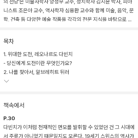
의 전당'은 미술사학자 양정무 교수, 정치학자 김지윤 박사, 피아
니스트 조은아 교수, 역사학자 심용환 교수와 함께 미술, 음악, 문
학, 건축 등 다양한 예술 작품을 각각의 전문 지식을 바탕으로 흥
미롭고 입체적으로 풀어내 큰 사랑을 받았다.
목차
이 책은 '예썰의 전당'에서 소개된 여러 예술 작품 중 시청자들로
1. 위대한 도전, 레오나르도 다빈치
부터 가장 큰 호응을 얻었던 서양미술을 주제로 엮었으며, 르네상
- 당신에게 도전이란 무엇인가요?
스 시대를 대표하는 레오나르도 다빈치부터 20세기 파블로 피카
2. 나를 찾아서, 알브레히트 뒤러
소까지 시대를 대표하는 화가 17인과 그들의 작품을 소개한다.
시대순으로 전개되는 작가와 그들의 뒷이야기는 재미있는 에피
소드들이 곁들여져 흥미롭게 읽히면서도 예술과 시대의 흐름을
책속에서
자연스레 이해할 수 있게 해 준다. 또한 각 장의 끝에 작가가 건네
는 한 문장은 때로는 생각할 거리를, 때로는 위로를 주어 처음 서
P.30
양미술을 접하는 독자들은 물론 평소 서양미술에 관심 있던 독자
다빈치가 이처럼 천재적인 면모를 발휘할 수 있었던 건 그 시대에
모두에게 신선하고 따뜻하게 다가올 것이다.
서 주류가 아니었기 때문일지도 모른다. 19세기 스위스의 역사가