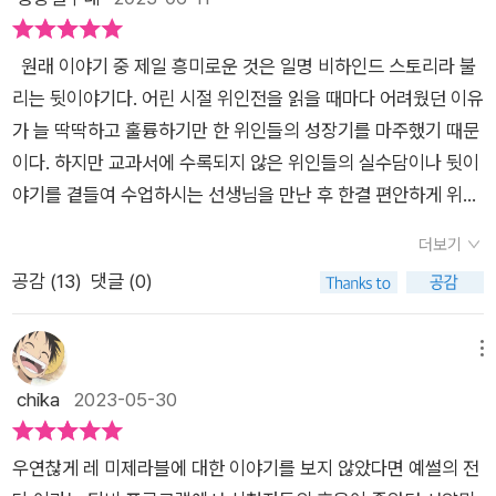
들의 이야기는 자신의 한계, 또는 사회적 환경이나 시선에 매이지
않고 다시 도전할 용기를 준다. 어디 그뿐인가. 노동의 고귀함을
원래 이야기 중 제일 흥미로운 것은 일명 비하인드 스토리라 불
그린 밀레를 통해서는 오늘의 수고를 위로받고, 존재만으로도 가
리는 뒷이야기다. 어린 시절 위인전을 읽을 때마다 어려웠던 이유
치 있는 사람임을 확인받고 싶어 했던 고흐를 통해서는 공감을 얻
가 늘 딱딱하고 훌륭하기만 한 위인들의 성장기를 마주했기 때문
으며, 절규를 태양으로 변화시킨 뭉크를 통해서는 희망을 확인할
이다. 하지만 교과서에 수록되지 않은 위인들의 실수담이나 뒷이
수 있다. 하나의 작품을 본다는 건 그 시대의 사회와 문화 그리고
야기를 곁들여 수업하시는 선생님을 만난 후 한결 편안하게 위인
삶을 보는 일이다. 어제의 예술이 오늘의 우리에게 건네는 이야기
전과 교과서를 마주할 수 있었던 기억이 있다. 예술 분야도 마찬
더보기
에 귀 기울여 보자. 그리고 답해 보자. “당신의 오늘은 어떤가
가지 아닐까? 음악이나 미술 등 가까이하기 쉽지 않은 분야들의
공감 (
13
)
댓글 (0)
요?”
뒷이야기를 듣고 나면 한결 거리감이 덜어지는 것 같다. 특히 내
게 미술이 그런 분야였다. 미술작품에 관심을 가진 큰 아이에게
나와 같은 선입견을 심어주지 않기 위해 시작한 매년 미술서적 읽
메뉴
기는 처음에 비해 미술에 대한 부담감을 덜어주긴 했지만, 미술관
chika
2023-05-30
에 가서 무엇을 보고 어떻게 감상해야 할지는 여전히 쉽지 않다.​
개인적으로 좋아해서 꾸준히 읽고 있는 클래식 클라우드라는 시
우연찮게 레 미제라블에 대한 이야기를 보지 않았다면 예썰의 전
리즈가 있는데, 각 시리즈의 저자는 한 인물을 중심으로 그 인물