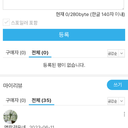
하나가 아닌 세상에 하나뿐인 ‘나’ 자신에 대한 집중을 의미한다.
이런 변화는 음악, 문학, 건축 등에서도 유사한 형태로 나타났다.
현재
0
/280byte (한글 140자 이내)
사회는 예술에 영향을 미쳤고, 예술은 또다시 사회에 영향을 주며
스포일러 포함
그렇게 오늘날까지 변화해 오고 있는 것이다. 위대한 명작 뒤에
등록
숨겨진 우리가 미처 몰랐던 이야기 그 속에서 받는 묘한 위안과
감동 시대순으로 화가들의 그림과 삶, 나아가 문화와 역사를 훑는
구매자 (0)
전체 (0)
다는 건 분명 흥미로운 일이지만 자칫 지루하게 느껴질 수도 있
다. 하지만 방송 좀 아는 전문가들이 소개하는 이 에피소드들을
등록된 평이 없습니다.
읽어 내려가다 보면 지루할 틈이 없다. 천재 화가 다빈치의 눈물
없이 들을 수 없는 구직 활동기, 티끌 하나 허락지 않는 완벽주의
쓰기
마이리뷰
자 미켈란젤로의 외모 콤플렉스, 호가스가 그림으로 투기 광풍을
비판하는 동안 그 일로 큰돈을 번 헨델과 크게 잃은 뉴턴의 이야
구매자 (0)
전체 (35)
기는 어쩐지 친숙하게 다가오고, 그림 말고 다른 길을 찾으라는
평을 들으며 미술학교에서 불합격했지만 결국 사람을 설레는 그
메뉴
림으로 성공한 무하의 이야기를 포함해, 기성세대들의 거센 비난
명랑걸우네
2023-06-11
속에서도 자신의 길을 갔던 인상파, 분리파, 야수파, 입체파 화가