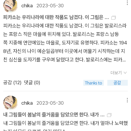
했던 화가는 그 때문인지 모르겠으나 신분을 떠나 사람을 보고자
적했다. 그가 찾은 답은 '여성이 반란을 주도했다는 것. 노예무역
chika
2023-05-30
메뉴
내용의 악기다. 버지날(영. virginal)하프시코드의 한 형태. 버지
> 단순한 호기심도 좋고 해당 분야를 즐기는 분들이나 입문하는
했던 것은 아니었나 생각하게도 된다. 지금보다도 더 제대로 사람
선 관리자들은 여성에게 족쇄를 채우지 않았다. 여성은 싸울 수
날은 작은 사각형 악기로 16세기부터 17세기 초까지 애용되었던
분들에게도 일정한 의미와 배움의 가치를 잘 표현하고 있다는 점
피카소는 우리나라에 대한 작품도 남겼다. 이 그림은 ...
을 봐왔던 화가가 아닌가 싶다. 개인적으로 렘브란트의 그림 중
없다는 편견이 첫 번째 이유였고, 성폭력의 대상으로 삼으려는 목
악기인데, 17세기 후반에 들어서 보다 대륙적 모양을 갖춘 하프
에서도 추천하고 싶은 책이며, 어렵고 복잡해 보였던 미술 및 예
피카소는 우리나라에 대한 작품도 남겼다. 이 그림은 발로리스라
<돌아온 탕자>를 좋아하는데 책에는 소개되지 않아 아쉽긴 하
적도 있었다. 그가 공공문서고를 방문할때마다 맞닥뜨리는 인종
시코드로 대치되었다. 버지날의 현들은 클라비코드와 마찬가지
술 분야에 대해 어떤 형태의 통찰력과 일상에서의 생각법 등을 고
는 프랑스 작은 마을에 위치해 있다. 발로리스는 프랑스 남동
다. 그러나 그에 대한 정보를 많이 얻는다. 네덜란드를 떠나지 않
차별적 현실이 그래픽노블 작화를 통해 노예제 시절 풍경과 겹쳐
로 대각선으로 놓여있다.버지날이나 스피넷은 악기분류학상 광
려해 나가야 하는지도 함께 접하며 판단해 보자. 믿고 볼 수 있는
쪽 지중해 연안에있는 마을로, 도자기로 유명하다. 피카소는 194
았고 독립전쟁 시기 활동했기에 국민 화가로 사랑을 받았으나 말
진다. 뉴욕에서 런던과 리버풀로 이어지는 사료찾기 여정은 빈칸
의의 하프시코드, 혹은 하프시코드 족(family)에 포함되지만 우
KBS 교양 프로라는 점에서도 그 의미가 상징적이며, 누구나 관
8년, 자신의 나이 예순일곱부터 이곳에서 머물기 시작하는데 지
년에는 비참한 시기를 보낸 게 안타까울 따름이다. 그래도 그의
을 남기지만 홀의 역사적 상상력으로 채워진다. 웨이크라는 제목
리가 요즈음 하프시코드라고 하는 것은 버지날이나 스피넷을 제
심 가질 만한 그리고 궁금해 하는 인문학적 가치와 교훈적 메시지
친 심신을 도자기를 구우며 달렸다고 한다. 발로리스에는 피카
작품은 남아 사랑을 받고 있으니 그에게 조금이나마 위로가 되진
은 깨어나다,와 장례식에서 밤을 새우는 '경야'의 중의적 표현이
외한 보다 규모가 큰 하프시코드를 가리킨다. 이 책에서는 버지날
에 대해서도 자세히 전하고 있어서 여러 형태로의 사용 및 활용
소 박물관이 있다. 옛 수도원이기도 했던박물관 안에는 반원형
않을까 생각도 하게 된다. 얀 페르메이르의 일상화, 호가스의 세
다. 정확한 정신감정이야말로 나쁜 사람과 아픈 사람을 구분하기
더보기
에 대한 소개는 자세히 나와있지 않고, 버지날 뚜껑에 써있는 글
또한 가능한 책이다. 책에서 표현되는 인문학적 메시지가 무엇인
의 터널이 있고 이 터널에 그려진 <전쟁과 평화〉는한국의 6·25
태 풍자화, '수고했어, 오늘도' 같은 밀레의 그림, 모네의 첫 그림
위한 시작점이다.근데 요즘 돌아가는 거 보니까 한 2050년쯤에
자를 소개하고 있다.“음악은 기쁨의 동반자, 슬픔의 치유자” (16
공감 (
12
)
댓글 (0)
지, 그 의미에 대해 접하며 활용해 보자. ​
전쟁을 주제로 한다.6·25전쟁이 한창일 때 그려진 이 그림은 터
이 그의 병으로 인해 독특한 채색이 되었다는 이야기로 시작하는
'차별금지 하알까 마알까 법' 정도 나올 수 있을 것 같다.더티워크:
9쪽)그 말은 지금도 유효한 말이 분명하다. 또하나 읽어볼 게 있
널의 양쪽으로 나뉘어 있으며 한쪽은 전쟁, 다른 한쪽은 평화
데 결국 지금에 집중했던 화가였다는 것을 다시금 일깨우게 된다.
누구는 손을 더럽히지만 누구는 무거운 짐을 남에게 맡긴 채 양심
는데, 버지날 위에 여인의 얼굴이 비치는 거울이 있는데 이때 여
를 담았다.먼저 ‘전쟁‘(353쪽 위) 그림을 보면 괴수가 한 손에
chika
2023-05-30
메뉴
나는 지금이 아닌 더 나은 날을 회상하거나 기다리고 있는 것은
을 지키며 산다.코인묵시록: 모르면 당한다.저널리즘 선언: 오늘
인의 시선은?자세히 보면 여인의 시선이 선생님을 향하고 있는
는 피 묻은 칼을, 다른손에는 벌레들이 붙어 있는 방패를 들고 있
아닌지 반성하게 되는 부분이다. 고흐의 이야기는 그의 편지를
내 그림들이 봄날의 즐거움을 담았으면 한다. 내가 ...
날 저널리즘 제도의 사회적 정치적 문화적 적실성은 감소하고 있
것이다.그래서 이 책은 그걸 이렇게 해석한다. 당시 칼뱅주의였던
는데 이는 세균전에 대한 공포를 표현한 것이라고 볼 수 있
모은 책들도 있기에 낯설지 않았고 그의 그림은 익숙하기에 마지
내 그림들이 봄날의 즐거움을 담았으면 한다. 내가 얼마나 노력했
다.일년내내 여자의 문장만 읽기로 했다: 모든 것이 저무는 가을
네델란드에서는 남녀가 노골적으로 사랑을 표현하기 어려웠
다. 그 앞으로는 괴물들이 전쟁의 폭력성을 보여준다. 그런데 이
막 문장은 더 아련하게 다가온다. 클림트의 그림은 익숙한 <유디