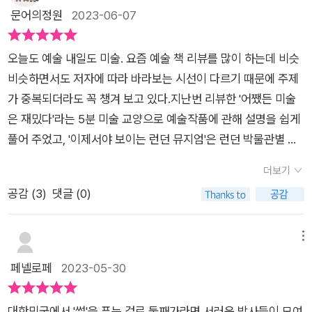
은 게 아닐까? ​ 예썰의 전당을 통해 서양 예술 화가들의 이야기를
러, 미켈란젤로, 피터르 브뤼헐, 페테르 파울 루벤스, 디에고 벨라
사람이 있다면 윌리엄 호가스 정도가 아닐까 싶다. 다빈치는'모나
문어의정원
2023-06-07
이것이 사람의 손을 통해 탄생한게 맞을까 싶은 생각마저 들게 하
마주하고 보니, 한결 그 인물을 이해하고 가깝게 느끼는 계기가
스케스, 렘브란트 판레인, 얀 페르메이르, 윌리엄 호가스, 장 프랑
리자'와 '최후의 만찬'에 이어 '다빈치 노트'에 관한 얘기를 들려주
는 묘사가 압권인데 그중에서도 미켈란젤로 대표작인 <피에타>
된 것 같다. 앞으로의 시리즈도 너무 기대된다. 좀 더 가까이 예술
수아 밀레, 클로드 모네, 빈센트 반 고흐, 구스타프 클림트, 알폰
는데, 특히 '다빈치 노트'는 남아 있는 7,200페이지 분량의 1/00
는 마치 온자락이 움직일것 같고 그로 인해 스치는 소리가 날것
오늘도 예술 내일도 미술. 요즘 예술 책 리뷰를 많이 하는데 비슷
을 만날 수 있을 것 같다.
스 무하, 에드바르 뭉크, 앙리 마티스, 파블로 피카소 다. ​​7000여
을 빌 게이츠가 3천만 달러에 구매했다고 하니 그 속에 담긴 내용
같을 정도로 그 묘사가 놀랍다. 그런데 더 충격적인 사실은 <피
비슷하면서도 저자에 따라 바라보는 시선이 다르기 때문에 주제
장의 다빈치 메모로 유명한 레오나르도 다빈치의 삶을 모티브로
이정말 대단한 가치를 가진 것 같다. '도전'이 코드였던 다빈치에
에타>를 완성했을 당시 미켈란젤로의 나이가 겨우 24살이라
가 중복되더라도 꼭 챙겨 보고 있다.​지난번 리뷰한 '어쨌든 미술
한 소설 『다빈치 코드』, 레이시 슈발리에 Tracy Chevalier 의
이어 알브레히트 뒤러는 '자화상'을중심으로 자신을 탐구한 화가
고. 책속에는 피에타와 같은 모티브로 제작된 작자 미상의 작품들
은 재밌다'라는 5분 미술 교양으로 예술작품에 관해 설명을 쉽게
『진주귀고리 소녀』 가 있다. 17명의 예술가는 존재 만으로 도 상
로 소개되고, '완벽'을 추구했던 미켈란젤로는 '피에타', '다비드',
이 함께 소개되기도 하는데 이를 비교해서 보다보면, 각각의 표현
풀어 주었고, '이제서야 보이는 런던 뮤지엄'은 런던 박물관별 역
당히 압권이었다. 하지만 그들의 예술적 가치는 전문가들이 주는
'시스티나성당 천장화'를 통해 인간의 한계를 극복하려는 노력을
기법에 차이는 있을테고 미상이긴 하지만 작가의 작품 표현에 분
사와 작품들의 이야기를 곁들였었다.​이번에는 《예썰의 전당》이
건 아니었다. 소설가가 그들의 삶과 예술적 가치를 키운 우연적
여실히 보여줬다. 풍속화가로 유명한 피터르브뤼헐은 '욕망의 재
더보기
명 의도가 있었을테지만 새삼 미켈란젤로의 천재성에 감탄하게
다. KBS 교양 프로그램으로 미술에 관한 이야기를 하는데, 작업
사건도 있었다. 어떤 우연적 사건으로 인해 유명해진 케이스가 나
발견'이란 관점에서, 당대에도 스타였던 루벤스는 사람과 이야기
공감 (
3
)
댓글 (0)
되는 대목이 아닐 수 없다. 지금도 상당부분 창작품에는 시대상
하면서 종종 유튜브에서 지난 썰을 듣곤 했다. 무척 흥미롭게 들
오고 있으며, 소설 두 편은 두 작품과 두 예술가를 빛나게 해주었
의 융합 마에스트로이자 평화와 화해의 메신저로 그려진다. 작년
과 작가의 의도가 포현되겠지만 이 책에서 보여주는 작품들의 경
었던 터라 책으로 나왔다고 하니 좋은 기회다 싶었다. 이번 기회
다. 예썰의 전당 을 읽고, 내가 소설가라면, 어떤 명화를 보고, 어
국립중앙박물관에서 봤던 '합스부르크 600년, 매혹의걸작들' 전
우에는 더욱 그런 부분이 강하게 작용한다. 해당 작품이 제작될
에 또다시 패널들의 다양한 시선을 느껴보고자 한다.​《예썰의 전
메뉴
떻게 소설로 쓸수 있을까 다양한 영감을 가질 수 있다.댄 브라운
시의 대표작 중 하나였던 마르가리타 공주의 성장 과정을 보여주
당시의 시대상이나 사회 분위기, 작가의 상황과 처지, 그리고 감
당》의 표지는 쨍한 주황색이며 그리스 신전을 본뜬 금박이 들어
페넬로페
2023-05-30
의 다빈치 코드는 상당히 독특한 소설이여, 우리에게 예술적 영감
는 벨라스케스의 그림들과역시 자화상의 대표 화가 렘브란트의
정 등이 고스란히 반영되는데 이는 예술의 창작 이유와도 직결된
가 있다. 중심에는 예썰의 전당_서양미술 편이라고 제목이 검은
이 후대에 어떻게 영향을 끼치는지 알 수 있다. 얀 페르메이르의
굴곡진 인생도 엿볼 수 있었다.평범한 일상을 그린 얀 페르메이르
다는 점에서 모르고 보는 것보다 이런 뒷 이야기, 소위 말하는 각
색으로 들어가 있다. 시선이 중심에 모일 수 있는 구조다. 과하지
그림 <진주 귀걸이를 한 소녀>를 읽으면, 그 명화 속 숨겨진 마
에 이어 막장 드라마를 능가하는 풍자화 '결혼세태'를 선보인 윌
대한민국에서 '썰'을 푸는 걸로 둘째가라면 서러운 박사들이 모여